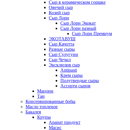
Сыр в керамическом горшке
Овечий сыр
Козий сыр
Сыр Лори
Сыр Лори Экокат
Сыр Лори разный
Сыр Лори Премиум
ЭКОТАВУШ
Сыр Качотта
Разные сыры
Сыр Сулугуни
Сыр Чечил
Эксклюзив сыр
Antipasti
Крем сыры
Полутвердые сыры
Ассорти сыров
Мацони
Тан
Консервированные бобы
Масло топленое
Бакалея
Крупы
Арарат продукт
Масис