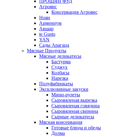
ПРОШЯН ФУД
Агроянс
Консервация Агроянс
Ноян
Армениум
Авшар
te Gusto
YAN
Сады Арагаца
Мясные Продукты
Мясные деликатесы
Бастурма
Суджух
Колбасы
Нарезка
Полуфабрикаты
Эксклюзивные закуски
Мини-рулеты
Сыровяленая вырезка
Сыровяленая говядина
Сыровяленая свинина
Сырные деликатесы
Мясная консервация
Готовые блюда и обеды
Долма