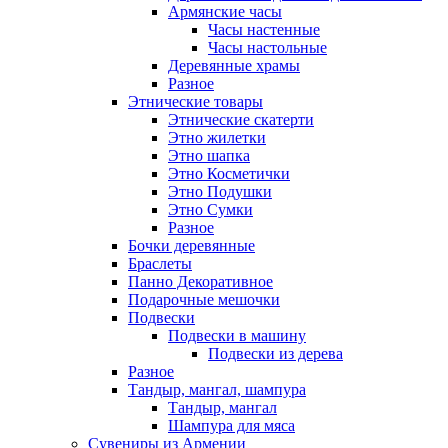
Армянские часы
Часы настенные
Часы настольные
Деревянные храмы
Разное
Этнические товары
Этнические скатерти
Этно жилетки
Этно шапка
Этно Косметички
Этно Подушки
Этно Сумки
Разное
Бочки деревянные
Браслеты
Панно Декоративное
Подарочные мешочки
Подвески
Подвески в машину
Подвески из дерева
Разное
Тандыр, мангал, шампура
Тандыр, мангал
Шампура для мяса
Сувениры из Армении