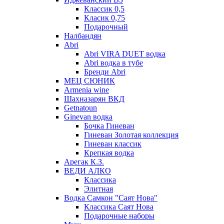
Классик 0,5
Класик 0,75
Подарочный
Налбандян
Abri
Abri VIRA DUET водка
Abri водка в тубе
Бренди Abri
МЕЦ СЮНИК
Armenia wine
Шахназарян ВКД
Getnatoun
Ginevan водка
Бочка Гиневан
Гиневан Золотая коллекция
Гиневан классик
Крепкая водка
Арегак К.З.
ВЕДИ АЛКО
Классика
Элитная
Водка Самкон "Саят Нова"
Классика Саят Нова
Подарочные наборы