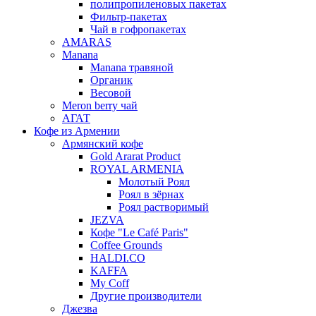
полипропиленовых пакетах
Фильтр-пакетах
Чай в гофропакетах
AMARAS
Manana
Manana травяной
Органик
Весовой
Meron berry чай
АГАТ
Кофе из Армении
Армянский кофе
Gold Ararat Product
ROYAL ARMENIA
Молотый Роял
Роял в зёрнах
Роял растворимый
JEZVA
Кофе "Le Café Paris"
Coffee Grounds
HALDI.CO
KAFFA
My Coff
Другие производители
Джезва