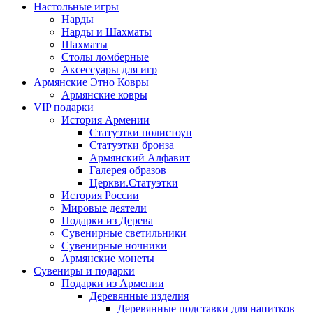
Настольные игры
Нарды
Нарды и Шахматы
Шахматы
Столы ломберные
Аксессуары для игр
Армянские Этно Ковры
Армянские ковры
VIP подарки
История Армении
Статуэтки полистоун
Статуэтки бронза
Армянский Алфавит
Галерея образов
Церкви.Статуэтки
История России
Мировые деятели
Подарки из Дерева
Сувенирные светильники
Сувенирные ночники
Армянские монеты
Сувениры и подарки
Подарки из Армении
Деревянные изделия
Деревянные подставки для напитков