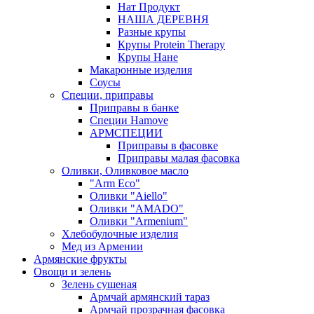
Нат Продукт
НАША ДЕРЕВНЯ
Разные крупы
Крупы Protein Therapy
Крупы Нане
Макаронные изделия
Соусы
Специи, приправы
Приправы в банке
Специи Hamove
АРМСПЕЦИИ
Приправы в фасовке
Приправы малая фасовка
Оливки, Оливковое масло
"Arm Eco"
Оливки "Aiello"
Оливки "AMADO"
Оливки "Armenium"
Хлебобулочные изделия
Мед из Армении
Армянские фрукты
Овощи и зелень
Зелень сушеная
Армчай армянский тараз
Армчай прозрачная фасовка