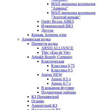
МАП миньоны коллекция
"Армина"
МАП миньоны коллекция
"Золотой коньяк"
Грейт Велли АВКЗ
Иджеванский ВКЗ
Другие
Коньяк Armenia wine
Армянская водка
Премиум водка
ARSSI ALLIANCE
Thiv «Eau de Vie»
Artsakh Brandy Company
Классическая
Классика 0,75
Классика 0,5
Арцах NEW
Арцах 0.5 л
Арцах 0.7 л
В кожаном футляре
Подарочные наборы
КЗ Прошянский
Оганян
Араратский КЗ
Иджеванский ВЗ