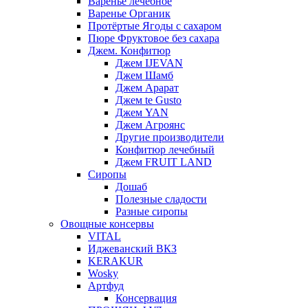
Варенье лечебное
Варенье Органик
Протёртые Ягоды с сахаром
Пюре Фруктовое без сахара
Джем. Конфитюр
Джем IJEVAN
Джем Шамб
Джем Арарат
Джем te Gusto
Джем YAN
Джем Агроянс
Другие производители
Конфитюр лечебный
Джем FRUIT LAND
Сиропы
Дошаб
Полезные сладости
Разные сиропы
Овощные консервы
VITAL
Иджеванский ВКЗ
KERAKUR
Wosky
Артфуд
Консервация