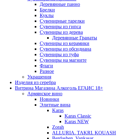
Деревянные панно
Брелки
Куклы
Сувенирные тарелки
Сувениры из гипса
Сувениры из дерева
Деревянные Гранаты
Сувениры из керамики
Сувениры из обсидиана
Сувениры из туфа
Сувениры на магните
Флаги
Разное
Украшения
Изделия из серебра
Витрина Магазина Алкоголь ЕГАИС 18+
Армянское вино
Новинки
Элитные вина
Karas
Karas Classic
Karas NEW
Zorah
ALLURIA. TAKRI. KOUASH
Berdashen. Vankasar