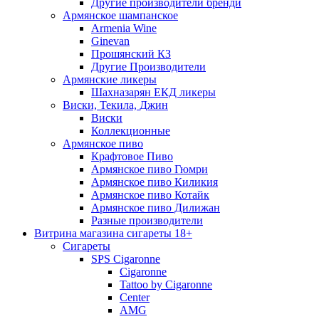
Другие производители бренди
Армянское шампанское
Armenia Wine
Ginevan
Прошянский КЗ
Другие Производители
Армянские ликеры
Шахназарян ЕКД ликеры
Виски, Текила, Джин
Виски
Коллекционные
Армянское пиво
Крафтовое Пиво
Армянское пиво Гюмри
Армянское пиво Киликия
Армянское пиво Котайк
Армянское пиво Дилижан
Разные производители
Витрина магазина сигареты 18+
Cигареты
SPS Cigaronne
Сigaronne
Tattoo by Cigaronne
Center
AMG