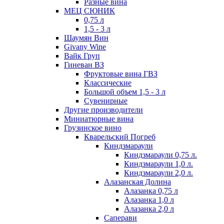
Разные вина
МЕЦ СЮНИК
0,75 л
1,5 - 3 л
Шаумян Вин
Givany Wine
Вайк Груп
Гиневан ВЗ
Фруктовые вина ГВЗ
Классические
Большой объем 1,5 - 3 л
Сувенирные
Другие производители
Миниатюрные вина
Грузинское вино
Кварельский Погреб
Киндзмараули
Киндзмараули 0,75 л.
Киндзмараули 1,0 л.
Киндзмараули 2,0 л.
Алазанская Долина
Алазанка 0,75 л
Алазанка 1,0 л
Алазанка 2,0 л
Саперави