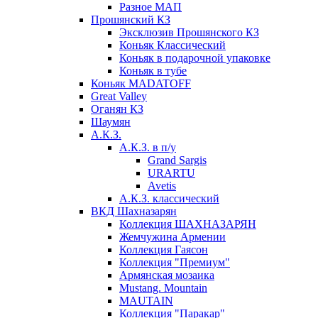
Разное МАП
Прошянский КЗ
Эксклюзив Прошянского КЗ
Коньяк Классический
Коньяк в подарочной упаковке
Коньяк в тубе
Коньяк MADATOFF
Great Valley
Оганян КЗ
Шаумян
А.К.З.
А.К.З. в п/у
Grand Sargis
URARTU
Avetis
А.К.З. классический
ВКД Шахназарян
Коллекция ШАХНАЗАРЯН
Жемчужина Армении
Коллекция Гаясон
Коллекция "Премиум"
Армянская мозаика
Mustang. Mountain
MAUTAIN
Коллекция "Паракар"