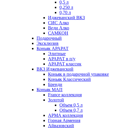
0,5 л
0,250 л
0,70 л
Иджеванский ВКЗ
СИС Алко
Веди Алко
САМКОН
Подарочный
Эксклюзив
Коньяк АРАРАТ
Элитные
АРАРАТ в п/у
АРАРАТ классик
ВКЗ Иджеванский
Коньяк в подарочной упаковке
Коньяк Классический
Бренди
Коньяк МАП
France коллекция
Золотой
Объем 0,5 л
Объем 0,7 л
АРМА коллекция
Горная Армения
Айвазовский