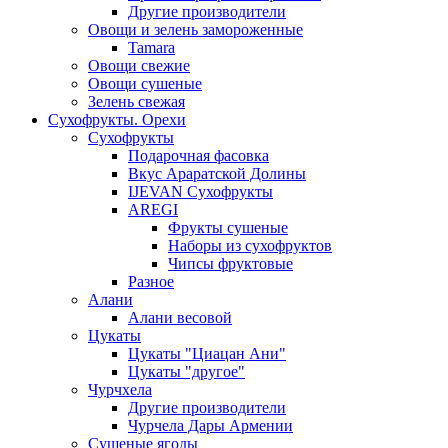
Другие производители
Овощи и зелень замороженные
Tamara
Овощи свежие
Овощи сушеные
Зелень свежая
Сухофрукты. Орехи
Сухофрукты
Подарочная фасовка
Вкус Араратской Долины
IJEVAN Сухофрукты
AREGI
Фрукты сушеные
Наборы из сухофруктов
Чипсы фруктовые
Разное
Алани
Алани весовой
Цукаты
Цукаты "Циацан Ани"
Цукаты "другое"
Чурчхела
Другие производители
Чурчела Дары Армении
Сушеные ягоды