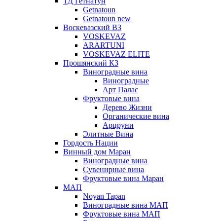
ТД Гетнатун
Getnatoun
Getnatoun new
Воскевазский ВЗ
VOSKEVAZ
ARARTUNI
VOSKEVAZ ELITE
Прошянский КЗ
Виноградные вина
Виноградные
Арт Палас
Фруктовые вина
Дерево Жизни
Органические вина
Арцруни
Элитные Вина
Гордость Нации
Винный дом Маран
Виноградные вина
Сувенирные вина
Фруктовые вина Маран
МАП
Noyan Tapan
Виноградные вина МАП
Фруктовые вина МАП