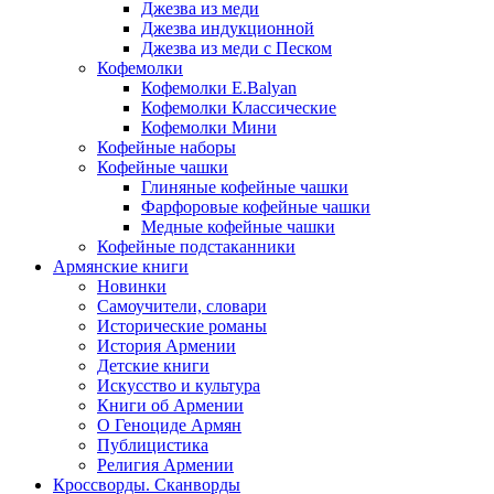
Джезва из меди
Джезва индукционной
Джезва из меди с Песком
Кофемолки
Кофемолки E.Balyan
Кофемолки Классические
Кофемолки Мини
Кофейные наборы
Кофейные чашки
Глиняные кофейные чашки
Фарфоровые кофейные чашки
Медные кофейные чашки
Кофейные подстаканники
Армянские книги
Новинки
Самоучители, словари
Исторические романы
История Армении
Детские книги
Иcкусство и культура
Книги об Армении
О Геноциде Армян
Публицистика
Религия Армении
Кроссворды. Сканворды