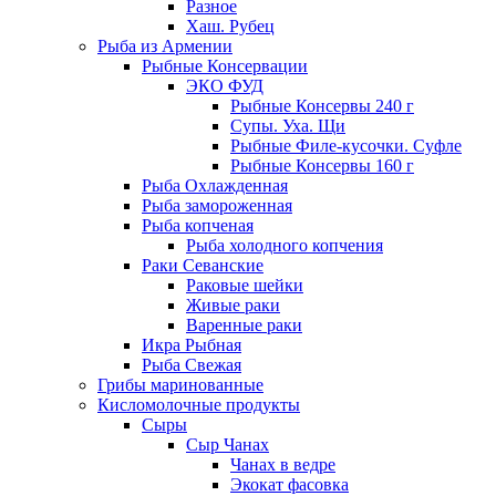
Разное
Хаш. Рубец
Рыба из Армении
Рыбные Консервации
ЭКО ФУД
Рыбные Консервы 240 г
Супы. Уха. Щи
Рыбные Филе-кусочки. Суфле
Рыбные Консервы 160 г
Рыба Охлажденная
Рыба замороженная
Рыба копченая
Рыба холодного копчения
Раки Севанские
Раковые шейки
Живые раки
Варенные раки
Икра Рыбная
Рыба Свежая
Грибы маринованные
Кисломолочные продукты
Сыры
Сыр Чанах
Чанах в ведре
Экокат фасовка