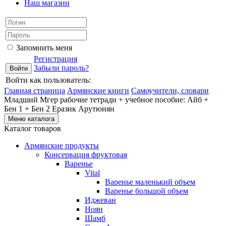
Наш магазин
Запомнить меня
Регистрация
Забыли пароль?
Войти как пользователь:
Главная страница
Армянские книги
Самоучители, словари
Младший Мгер рабочие тетради + учебное пособие: Айб +
Бен 1 + Бен 2 Еразик Арутюнян
Меню каталога
Каталог товаров
Армянские продукты
Консервация фруктовая
Варенье
Vital
Варенье маленький объем
Варенье большой объем
Иджеван
Ноян
Шамб