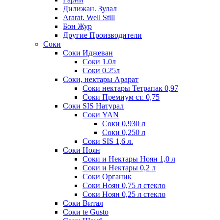
Дилижан. Зулал
Ararat. Well Still
Бон Жур
Другие Производители
Соки
Соки Иджеван
Соки 1.0л
Соки 0.25л
Соки, нектары Арарат
Соки нектары Тетрапак 0,97
Соки Премиум ст. 0,75
Соки SIS Натурал
Соки YAN
Соки 0,930 л
Соки 0,250 л
Соки SIS 1,6 л.
Соки Ноян
Соки и Нектары Ноян 1,0 л
Соки и Нектары 0,2 л
Соки Органик
Соки Ноян 0,75 л стекло
Соки Ноян 0,25 л стекло
Соки Витал
Соки te Gusto