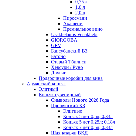
0,75 л
1,0 л
2,0 л
Пиросмани
Ахашени
Премиальное вино
Usakhelauris Venakhebi
GIORGOBA
GRV
Баисубанский ВЗ
Батоно
Старый Тбилиси
Хевсури / Руно
Другие
Подарочные коробки для вина
Армянский коньяк
Элитный
Коньяк сувенирный
Символы Нового 2026 Года
Прошянский КЗ
Элитные
Коньяк 5 лет 0,5л; 0,33л
Коньяк 5 лет 0,25л; 0,18л
Коньяк 7 лет 0,5л; 0,33л
Шахназарян ВКД