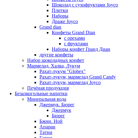
Шоколад с сухофруктами Joyco
Плитки
Наборы
Драже Joyco
Grand dian
Конфеты Grand Dian
с орехами
с фруктами
Наборы конфет Гранд Диан
другие конфеты
Набор шоколадных конфет
Мармелад, Халва, Лукум
Рахат-лукум "Globex"
Рахат-лукум, мармелад Grand Candy
Рахат-лукум, мармелад Joyco
Печёная продукция
Безалкогольные напитки
Минеральная вода
Джермук. Бюрег
Джермук
Бюрег
Бжни. Ной
Апаран
Татни
Гарни