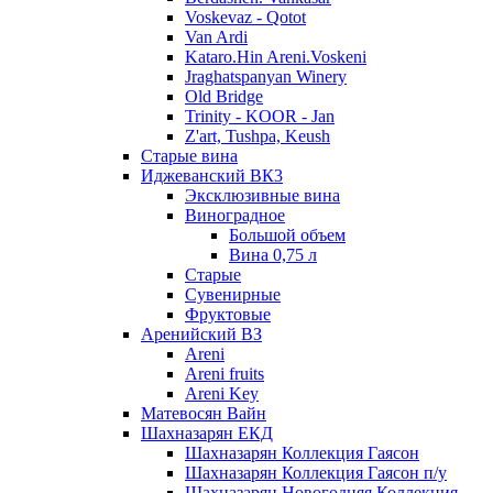
Voskevaz - Qotot
Van Ardi
Kataro.Hin Areni.Voskeni
Jraghatspanyan Winery
Old Bridge
Trinity - KOOR - Jan
Z'art, Tushpa, Keush
Старые вина
Иджеванский ВК3
Эксклюзивные вина
Виноградное
Большой объем
Вина 0,75 л
Старые
Сувенирные
Фруктовые
Аренийский ВЗ
Areni
Areni fruits
Areni Key
Матевосян Вайн
Шахназарян ЕКД
Шахназарян Коллекция Гаясон
Шахназарян Коллекция Гаясон п/у
Шахназарян Новогодняя Коллекция