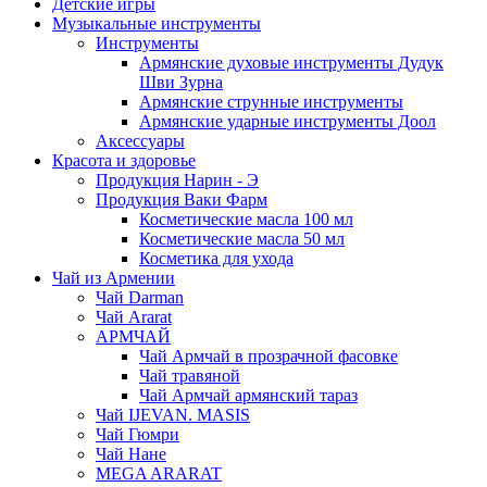
Детские игры
Музыкальные инструменты
Инструменты
Армянские духовые инструменты Дудук
Шви Зурна
Армянские струнные инструменты
Армянские ударные инструменты Доол
Аксессуары
Красота и здоровье
Продукция Нарин - Э
Продукция Ваки Фарм
Косметические масла 100 мл
Косметические масла 50 мл
Косметика для ухода
Чай из Армении
Чай Darman
Чай Ararat
АРМЧАЙ
Чай Армчай в прозрачной фасовке
Чай травяной
Чай Армчай армянский тараз
Чай IJEVAN. MASIS
Чай Гюмри
Чай Нане
MEGA ARARAT