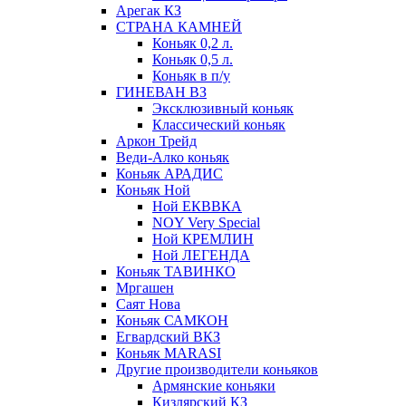
Арегак КЗ
СТРАНА КАМНЕЙ
Коньяк 0,2 л.
Коньяк 0,5 л.
Коньяк в п/у
ГИНЕВАН ВЗ
Эксклюзивный коньяк
Классический коньяк
Аркон Трейд
Веди-Алко коньяк
Коньяк АРАДИС
Коньяк Ной
Ной ЕКВВКА
NOY Very Special
Ной КРЕМЛИН
Ной ЛЕГЕНДА
Коньяк ТАВИНКО
Мргашен
Саят Нова
Коньяк САМКОН
Егвардский ВКЗ
Коньяк MARASI
Другие производители коньяков
Армянские коньяки
Кизлярский КЗ