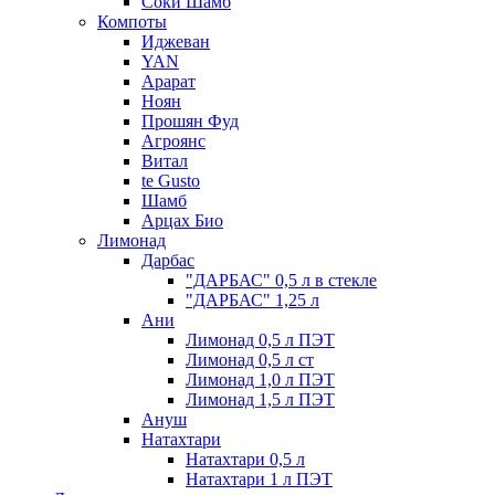
Соки Шамб
Компоты
Иджеван
YAN
Арарат
Ноян
Прошян Фуд
Агроянс
Витал
te Gusto
Шамб
Арцах Био
Лимонад
Дарбас
"ДАРБАС" 0,5 л в стекле
"ДАРБАС" 1,25 л
Ани
Лимонад 0,5 л ПЭТ
Лимонад 0,5 л ст
Лимонад 1,0 л ПЭТ
Лимонад 1,5 л ПЭТ
Ануш
Натахтари
Натахтари 0,5 л
Натахтари 1 л ПЭТ