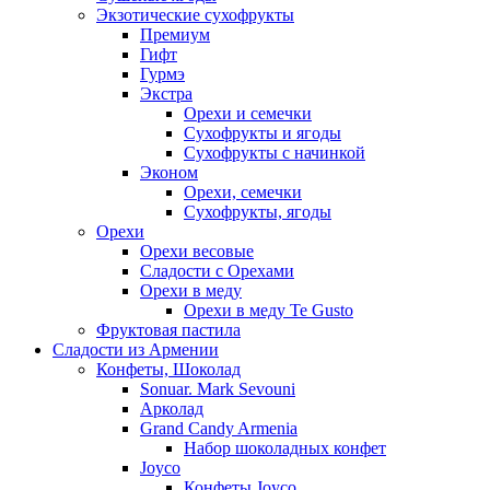
Экзотические сухофрукты
Премиум
Гифт
Гурмэ
Экстра
Орехи и семечки
Сухофрукты и ягоды
Сухофрукты с начинкой
Эконом
Орехи, семечки
Сухофрукты, ягоды
Орехи
Орехи весовые
Сладости с Орехами
Орехи в меду
Орехи в меду Te Gusto
Фруктовая пастила
Сладости из Армении
Конфеты, Шоколад
Sonuar. Mark Sevouni
Арколад
Grand Candy Armenia
Набор шоколадных конфет
Joyco
Конфеты Joyco