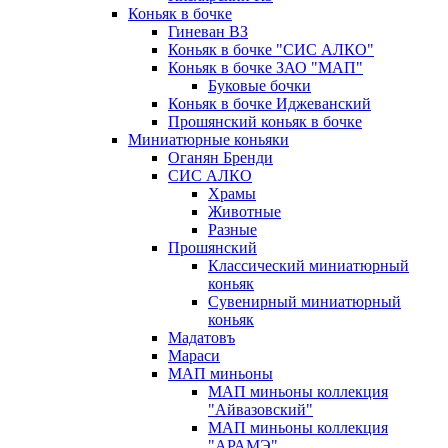
Коньяк в бочке
Гиневан ВЗ
Коньяк в бочке "СИС АЛКО"
Коньяк в бочке ЗАО "МАП"
Буковые бочки
Коньяк в бочке Иджеванский
Прошянский коньяк в бочке
Миниатюрные коньяки
Оганян Бренди
СИС АЛКО
Храмы
Животные
Разные
Прошянский
Классический миниатюрный
коньяк
Сувенирный миниатюрный
коньяк
Мадатовъ
Мараси
МАП миньоны
МАП миньоны коллекция
"Айвазовский"
МАП миньоны коллекция
"АРАМЭ"