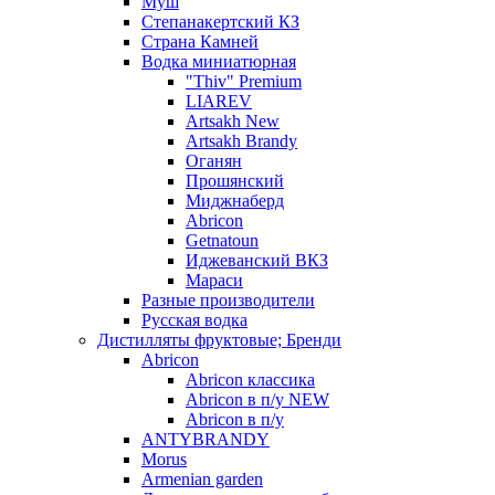
Муш
Степанакертский КЗ
Страна Камней
Водка миниатюрная
"Thiv" Premium
LIAREV
Artsakh New
Artsakh Brandy
Оганян
Прошянский
Миджнаберд
Abricon
Getnatoun
Иджеванский ВКЗ
Мараси
Разные производители
Русская водка
Дистилляты фруктовые; Бренди
Abricon
Abricon классика
Abricon в п/у NEW
Abricon в п/у
ANTYBRANDY
Morus
Armenian garden