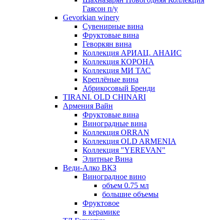
Гаясон п/у
Gevorkian winery
Сувенирные вина
Фруктовые вина
Геворкян вина
Коллекция АРИАЦ. АНАИС
Коллекция КОРОНА
Коллекция МИ ТАС
Креплёные вина
Абрикосовый Бренди
TIRANI. OLD CHINARI
Армения Вайн
Фруктовые вина
Виноградные вина
Коллекция ORRAN
Коллекция OLD ARMENIA
Коллекция "YEREVAN"
Элитные Вина
Веди-Алко ВКЗ
Виноградное вино
объем 0.75 мл
большие объемы
Фруктовое
в керамике