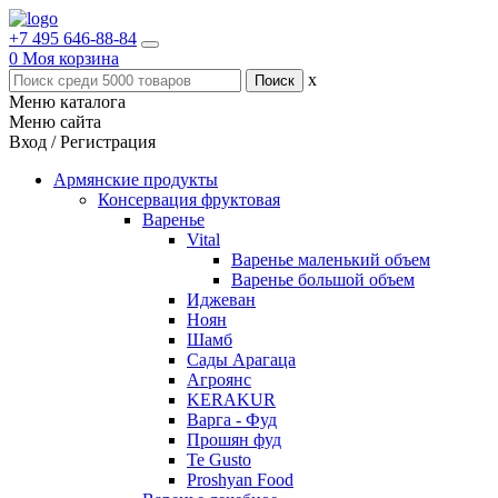
+7 495 646-88-84
0
Моя корзина
x
Меню каталога
Меню сайта
Вход / Регистрация
Армянские продукты
Консервация фруктовая
Варенье
Vital
Варенье маленький объем
Варенье большой объем
Иджеван
Ноян
Шамб
Сады Арагаца
Агроянс
KERAKUR
Варга - Фуд
Прошян фуд
Te Gusto
Proshyan Food