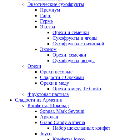
Экзотические сухофрукты
Премиум
Гифт
Гурмэ
Экстра
Орехи и семечки
Сухофрукты и ягоды
Сухофрукты с начинкой
Эконом
Орехи, семечки
Сухофрукты, ягоды
Орехи
Орехи весовые
Сладости с Орехами
Орехи в меду
Орехи в меду Te Gusto
Фруктовая пастила
Сладости из Армении
Конфеты, Шоколад
Sonuar. Mark Sevouni
Арколад
Grand Candy Armenia
Набор шоколадных конфет
Joyco
Конфеты Joyco