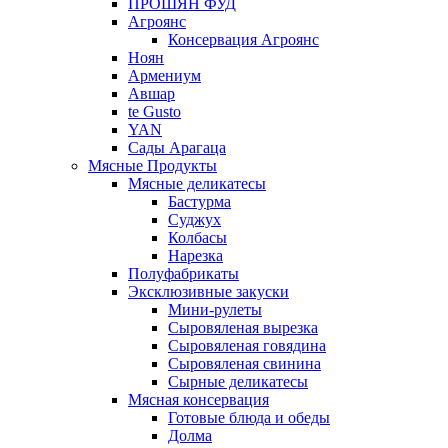
ПРОШЯН ФУД
Агроянс
Консервация Агроянс
Ноян
Армениум
Авшар
te Gusto
YAN
Сады Арагаца
Мясные Продукты
Мясные деликатесы
Бастурма
Суджух
Колбасы
Нарезка
Полуфабрикаты
Эксклюзивные закуски
Мини-рулеты
Сыровяленая вырезка
Сыровяленая говядина
Сыровяленая свинина
Сырные деликатесы
Мясная консервация
Готовые блюда и обеды
Долма