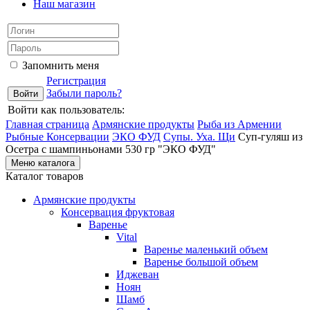
Наш магазин
Запомнить меня
Регистрация
Забыли пароль?
Войти как пользователь:
Главная страница
Армянские продукты
Рыба из Армении
Рыбные Консервации
ЭКО ФУД
Супы. Уха. Щи
Суп-гуляш из
Осетра с шампиньонами 530 гр "ЭКО ФУД"
Меню каталога
Каталог товаров
Армянские продукты
Консервация фруктовая
Варенье
Vital
Варенье маленький объем
Варенье большой объем
Иджеван
Ноян
Шамб