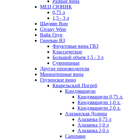
Разные вина
МЕЦ СЮНИК
0,75 л
1,5 - 3 л
Шаумян Вин
Givany Wine
Вайк Груп
Гиневан ВЗ
Фруктовые вина ГВЗ
Классические
Большой объем 1,5 - 3 л
Сувенирные
Другие производители
Миниатюрные вина
Грузинское вино
Кварельский Погреб
Киндзмараули
Киндзмараули 0,75 л.
Киндзмараули 1,0 л.
Киндзмараули 2,0 л.
Алазанская Долина
Алазанка 0,75 л
Алазанка 1,0 л
Алазанка 2,0 л
Саперави