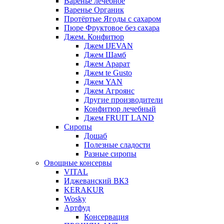
Варенье лечебное
Варенье Органик
Протёртые Ягоды с сахаром
Пюре Фруктовое без сахара
Джем. Конфитюр
Джем IJEVAN
Джем Шамб
Джем Арарат
Джем te Gusto
Джем YAN
Джем Агроянс
Другие производители
Конфитюр лечебный
Джем FRUIT LAND
Сиропы
Дошаб
Полезные сладости
Разные сиропы
Овощные консервы
VITAL
Иджеванский ВКЗ
KERAKUR
Wosky
Артфуд
Консервация