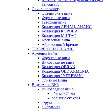
Гаясон п/у
Gevorkian winery
Сувенирные вина
Фруктовые вина
Геворкян вина
Коллекция АРИАЦ. АНАИС
Коллекция КОРОНА
Коллекция МИ ТАС
Креплёные вина
Абрикосовый Бренди
TIRANI. OLD CHINARI
Армения Вайн
Фруктовые вина
Виноградные вина
Коллекция ORRAN
Коллекция OLD ARMENIA
Коллекция "YEREVAN"
Элитные Вина
Веди-Алко ВКЗ
Виноградное вино
объем 0.75 мл
большие объемы
Фруктовое
в керамике