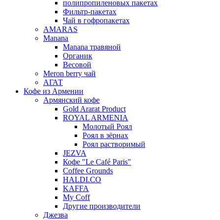
полипропиленовых пакетах
Фильтр-пакетах
Чай в гофропакетах
AMARAS
Manana
Manana травяной
Органик
Весовой
Meron berry чай
АГАТ
Кофе из Армении
Армянский кофе
Gold Ararat Product
ROYAL ARMENIA
Молотый Роял
Роял в зёрнах
Роял растворимый
JEZVA
Кофе "Le Café Paris"
Coffee Grounds
HALDI.CO
KAFFA
My Coff
Другие производители
Джезва