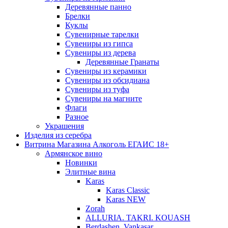
Деревянные панно
Брелки
Куклы
Сувенирные тарелки
Сувениры из гипса
Сувениры из дерева
Деревянные Гранаты
Сувениры из керамики
Сувениры из обсидиана
Сувениры из туфа
Сувениры на магните
Флаги
Разное
Украшения
Изделия из серебра
Витрина Магазина Алкоголь ЕГАИС 18+
Армянское вино
Новинки
Элитные вина
Karas
Karas Classic
Karas NEW
Zorah
ALLURIA. TAKRI. KOUASH
Berdashen. Vankasar