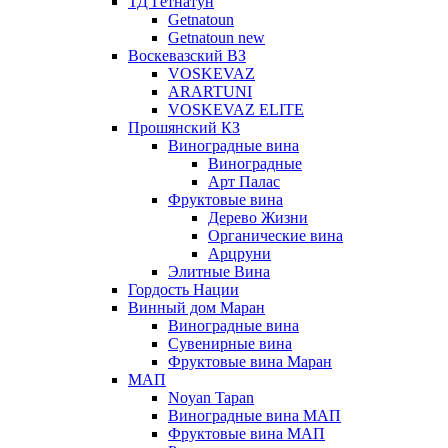
ТД Гетнатун
Getnatoun
Getnatoun new
Воскевазский ВЗ
VOSKEVAZ
ARARTUNI
VOSKEVAZ ELITE
Прошянский КЗ
Виноградные вина
Виноградные
Арт Палас
Фруктовые вина
Дерево Жизни
Органические вина
Арцруни
Элитные Вина
Гордость Нации
Винный дом Маран
Виноградные вина
Сувенирные вина
Фруктовые вина Маран
МАП
Noyan Tapan
Виноградные вина МАП
Фруктовые вина МАП