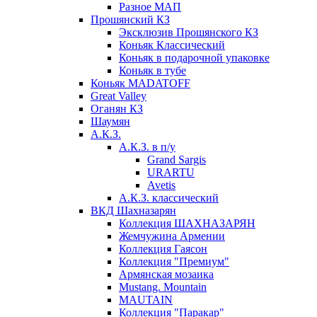
Разное МАП
Прошянский КЗ
Эксклюзив Прошянского КЗ
Коньяк Классический
Коньяк в подарочной упаковке
Коньяк в тубе
Коньяк MADATOFF
Great Valley
Оганян КЗ
Шаумян
А.К.З.
А.К.З. в п/у
Grand Sargis
URARTU
Avetis
А.К.З. классический
ВКД Шахназарян
Коллекция ШАХНАЗАРЯН
Жемчужина Армении
Коллекция Гаясон
Коллекция "Премиум"
Армянская мозаика
Mustang. Mountain
MAUTAIN
Коллекция "Паракар"