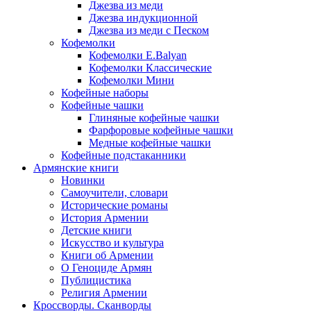
Джезва из меди
Джезва индукционной
Джезва из меди с Песком
Кофемолки
Кофемолки E.Balyan
Кофемолки Классические
Кофемолки Мини
Кофейные наборы
Кофейные чашки
Глиняные кофейные чашки
Фарфоровые кофейные чашки
Медные кофейные чашки
Кофейные подстаканники
Армянские книги
Новинки
Самоучители, словари
Исторические романы
История Армении
Детские книги
Иcкусство и культура
Книги об Армении
О Геноциде Армян
Публицистика
Религия Армении
Кроссворды. Сканворды