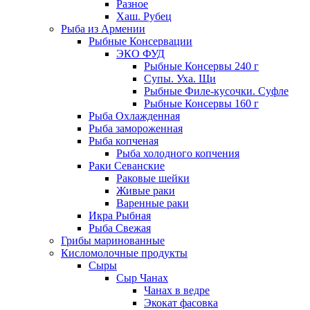
Разное
Хаш. Рубец
Рыба из Армении
Рыбные Консервации
ЭКО ФУД
Рыбные Консервы 240 г
Супы. Уха. Щи
Рыбные Филе-кусочки. Суфле
Рыбные Консервы 160 г
Рыба Охлажденная
Рыба замороженная
Рыба копченая
Рыба холодного копчения
Раки Севанские
Раковые шейки
Живые раки
Варенные раки
Икра Рыбная
Рыба Свежая
Грибы маринованные
Кисломолочные продукты
Сыры
Сыр Чанах
Чанах в ведре
Экокат фасовка