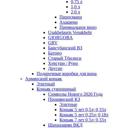
0,75 л
1,0 л
2,0 л
Пиросмани
Ахашени
Премиальное вино
Usakhelauris Venakhebi
GIORGOBA
GRV
Баисубанский ВЗ
Батоно
Старый Тбилиси
Хевсури / Руно
Другие
Подарочные коробки для вина
Армянский коньяк
Элитный
Коньяк сувенирный
Символы Нового 2026 Года
Прошянский КЗ
Элитные
Коньяк 5 лет 0,5л; 0,33л
Коньяк 5 лет 0,25л; 0,18л
Коньяк 7 лет 0,5л; 0,33л
Шахназарян ВКД