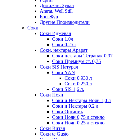
Дилижан. Зулал
Ararat. Well Still
Бон Жур
Другие Производители
Соки
Соки Иджеван
Соки 1.0л
Соки 0.25л
Соки, нектары Арарат
Соки нектары Тетрапак 0,97
Соки Премиум ст. 0,75
Соки SIS Натурал
Соки YAN
Соки 0,930 л
Соки 0,250 л
Соки SIS 1,6 л.
Соки Ноян
Соки и Нектары Ноян 1,0 л
Соки и Нектары 0,2 л
Соки Органик
Соки Ноян 0,75 л стекло
Соки Ноян 0,25 л стекло
Соки Витал
Соки te Gusto