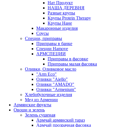
Нат Продукт
НАША ДЕРЕВНЯ
Разные крупы
Крупы Protein Therapy
Крупы Нане
Макаронные изделия
Соусы
Специи, приправы
Приправы в банке
Специи Hamove
АРМСПЕЦИИ
Приправы в фасовке
Приправы малая фасовка
Оливки, Оливковое масло
"Arm Eco"
Оливки "Aiello"
Оливки "AMADO"
Оливки "Armenium"
Хлебобулочные изделия
Мед из Армении
Армянские фрукты
Овощи и зелень
Зелень сушеная
Армчай армянский тараз
Армчай прозрачная фасовка