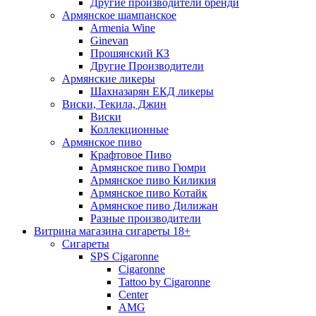
Другие производители бренди
Армянское шампанское
Armenia Wine
Ginevan
Прошянский КЗ
Другие Производители
Армянские ликеры
Шахназарян ЕКД ликеры
Виски, Текила, Джин
Виски
Коллекционные
Армянское пиво
Крафтовое Пиво
Армянское пиво Гюмри
Армянское пиво Киликия
Армянское пиво Котайк
Армянское пиво Дилижан
Разные производители
Витрина магазина сигареты 18+
Cигареты
SPS Cigaronne
Сigaronne
Tattoo by Cigaronne
Center
AMG