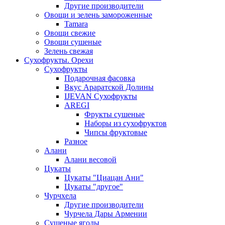
Другие производители
Овощи и зелень замороженные
Tamara
Овощи свежие
Овощи сушеные
Зелень свежая
Сухофрукты. Орехи
Сухофрукты
Подарочная фасовка
Вкус Араратской Долины
IJEVAN Сухофрукты
AREGI
Фрукты сушеные
Наборы из сухофруктов
Чипсы фруктовые
Разное
Алани
Алани весовой
Цукаты
Цукаты "Циацан Ани"
Цукаты "другое"
Чурчхела
Другие производители
Чурчела Дары Армении
Сушеные ягоды