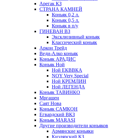
Арегак КЗ
СТРАНА КАМНЕЙ
Коньяк 0,2 л.
Коньяк 0,5 л.
Коньяк в п/у
ГИНЕВАН ВЗ
Эксклюзивный коньяк
Классический коньяк
Аркон Трейд
Веди-Алко коньяк
Коньяк АРАДИС
Коньяк Ной
Ной ЕКВВКА
NOY Very Special
Ной КРЕМЛИН
Ной ЛЕГЕНДА
Коньяк ТАВИНКО
Мргашен
Саят Нова
Коньяк САМКОН
Егвардский ВКЗ
Коньяк MARASI
Другие производители коньяков
Армянские коньяки
Кизлярский КЗ