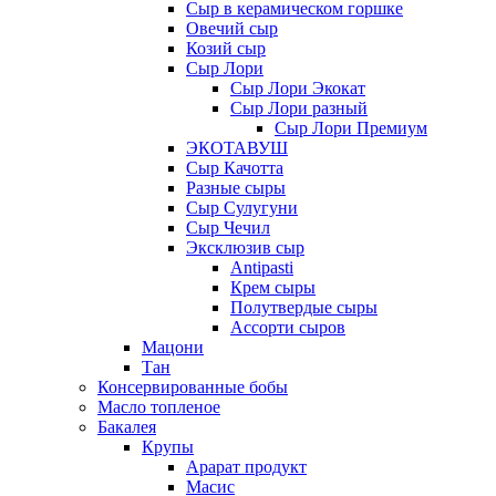
Сыр в керамическом горшке
Овечий сыр
Козий сыр
Сыр Лори
Сыр Лори Экокат
Сыр Лори разный
Сыр Лори Премиум
ЭКОТАВУШ
Сыр Качотта
Разные сыры
Сыр Сулугуни
Сыр Чечил
Эксклюзив сыр
Antipasti
Крем сыры
Полутвердые сыры
Ассорти сыров
Мацони
Тан
Консервированные бобы
Масло топленое
Бакалея
Крупы
Арарат продукт
Масис