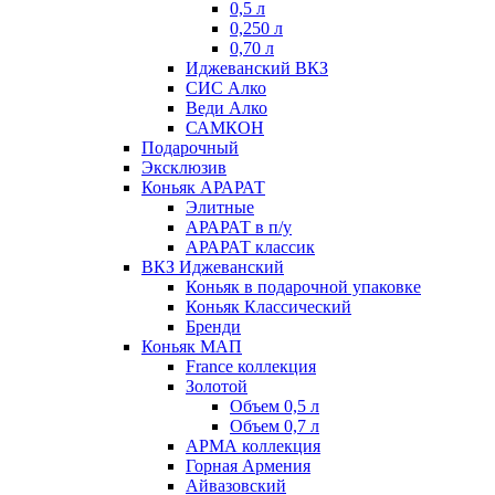
0,5 л
0,250 л
0,70 л
Иджеванский ВКЗ
СИС Алко
Веди Алко
САМКОН
Подарочный
Эксклюзив
Коньяк АРАРАТ
Элитные
АРАРАТ в п/у
АРАРАТ классик
ВКЗ Иджеванский
Коньяк в подарочной упаковке
Коньяк Классический
Бренди
Коньяк МАП
France коллекция
Золотой
Объем 0,5 л
Объем 0,7 л
АРМА коллекция
Горная Армения
Айвазовский