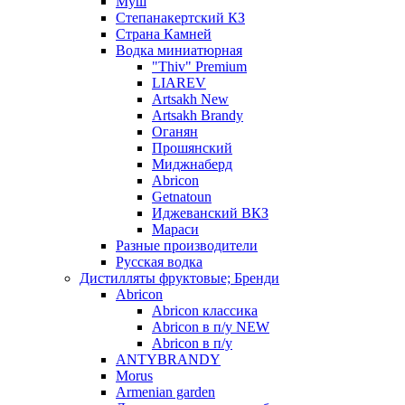
Муш
Степанакертский КЗ
Страна Камней
Водка миниатюрная
"Thiv" Premium
LIAREV
Artsakh New
Artsakh Brandy
Оганян
Прошянский
Миджнаберд
Abricon
Getnatoun
Иджеванский ВКЗ
Мараси
Разные производители
Русская водка
Дистилляты фруктовые; Бренди
Abricon
Abricon классика
Abricon в п/у NEW
Abricon в п/у
ANTYBRANDY
Morus
Armenian garden