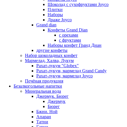
Шоколад с сухофруктами Joyco
Плитки
Наборы
Драже Joyco
Grand dian
Конфеты Grand Dian
с орехами
с фруктами
Наборы конфет Гранд Диан
другие конфеты
Набор шоколадных конфет
Мармелад, Халва, Лукум
Рахат-лукум "Globex"
Рахат-лукум, мармелад Grand Candy
Рахат-лукум, мармелад Joyco
Печёная продукция
Безалкогольные напитки
Минеральная вода
Джермук. Бюрег
Джермук
Бюрег
Бжни. Ной
Апаран
Татни
Гарни