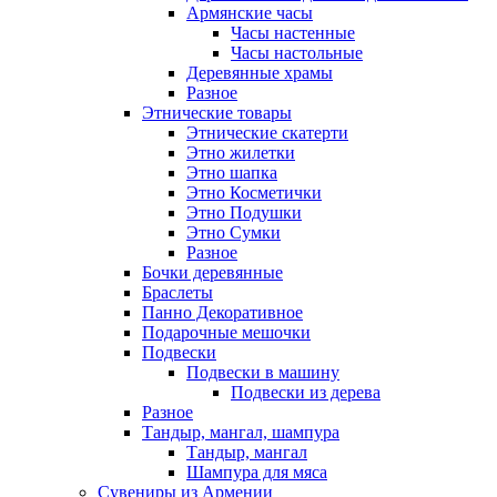
Армянские часы
Часы настенные
Часы настольные
Деревянные храмы
Разное
Этнические товары
Этнические скатерти
Этно жилетки
Этно шапка
Этно Косметички
Этно Подушки
Этно Сумки
Разное
Бочки деревянные
Браслеты
Панно Декоративное
Подарочные мешочки
Подвески
Подвески в машину
Подвески из дерева
Разное
Тандыр, мангал, шампура
Тандыр, мангал
Шампура для мяса
Сувениры из Армении