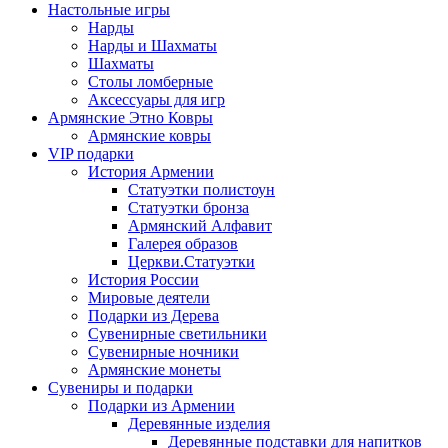
Настольные игры
Нарды
Нарды и Шахматы
Шахматы
Столы ломберные
Аксессуары для игр
Армянские Этно Ковры
Армянские ковры
VIP подарки
История Армении
Статуэтки полистоун
Статуэтки бронза
Армянский Алфавит
Галерея образов
Церкви.Статуэтки
История России
Мировые деятели
Подарки из Дерева
Сувенирные светильники
Сувенирные ночники
Армянские монеты
Сувениры и подарки
Подарки из Армении
Деревянные изделия
Деревянные подставки для напитков