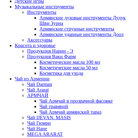
Детские игры
Музыкальные инструменты
Инструменты
Армянские духовые инструменты Дудук
Шви Зурна
Армянские струнные инструменты
Армянские ударные инструменты Доол
Аксессуары
Красота и здоровье
Продукция Нарин - Э
Продукция Ваки Фарм
Косметические масла 100 мл
Косметические масла 50 мл
Косметика для ухода
Чай из Армении
Чай Darman
Чай Ararat
АРМЧАЙ
Чай Армчай в прозрачной фасовке
Чай травяной
Чай Армчай армянский тараз
Чай IJEVAN. MASIS
Чай Гюмри
Чай Нане
MEGA ARARAT