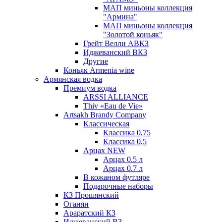
МАП миньоны коллекция
"Армина"
МАП миньоны коллекция
"Золотой коньяк"
Грейт Велли АВКЗ
Иджеванский ВКЗ
Другие
Коньяк Armenia wine
Армянская водка
Премиум водка
ARSSI ALLIANCE
Thiv «Eau de Vie»
Artsakh Brandy Company
Классическая
Классика 0,75
Классика 0,5
Арцах NEW
Арцах 0.5 л
Арцах 0.7 л
В кожаном футляре
Подарочные наборы
КЗ Прошянский
Оганян
Араратский КЗ
Иджеванский ВЗ