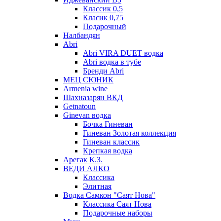
Классик 0,5
Класик 0,75
Подарочный
Налбандян
Abri
Abri VIRA DUET водка
Abri водка в тубе
Бренди Abri
МЕЦ СЮНИК
Armenia wine
Шахназарян ВКД
Getnatoun
Ginevan водка
Бочка Гиневан
Гиневан Золотая коллекция
Гиневан классик
Крепкая водка
Арегак К.З.
ВЕДИ АЛКО
Классика
Элитная
Водка Самкон "Саят Нова"
Классика Саят Нова
Подарочные наборы