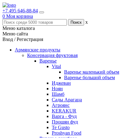
+7 495 646-88-84
0
Моя корзина
x
Меню каталога
Меню сайта
Вход / Регистрация
Армянские продукты
Консервация фруктовая
Варенье
Vital
Варенье маленький объем
Варенье большой объем
Иджеван
Ноян
Шамб
Сады Арагаца
Агроянс
KERAKUR
Варга - Фуд
Прошян фуд
Te Gusto
Proshyan Food