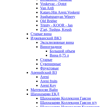
Voskevaz - Qotot
Van Ardi
Kataro.Hin Areni.Voskeni
Jraghatspanyan Winery
Old Bridge
Trinity - KOOR - Jan
Z'art, Tushpa, Keush
Старые вина
Иджеванский ВК3
Эксклюзивные вина
Виноградное
Большой объем
Вина 0,75 л
Старые
Сувенирные
Фруктовые
Аренийский ВЗ
Areni
Areni fruits
Areni Key
Матевосян Вайн
Шахназарян ЕКД
Шахназарян Коллекция Гаясон
Шахназарян Коллекция Гаясон п/у
Шахназарян Новогодняя Коллекция