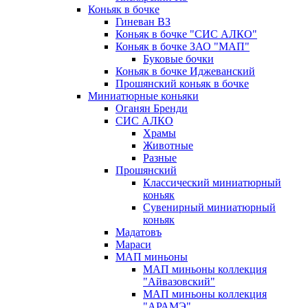
Коньяк в бочке
Гиневан ВЗ
Коньяк в бочке "СИС АЛКО"
Коньяк в бочке ЗАО "МАП"
Буковые бочки
Коньяк в бочке Иджеванский
Прошянский коньяк в бочке
Миниатюрные коньяки
Оганян Бренди
СИС АЛКО
Храмы
Животные
Разные
Прошянский
Классический миниатюрный
коньяк
Сувенирный миниатюрный
коньяк
Мадатовъ
Мараси
МАП миньоны
МАП миньоны коллекция
"Айвазовский"
МАП миньоны коллекция
"АРАМЭ"