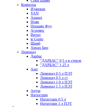
Соки Шамб
Компоты
Иджеван
YAN
Арарат
Ноян
Прошян Фуд
Агроянс
Витал
te Gusto
Шамб
Арцах Био
Лимонад
Дарбас
"ДАРБАС" 0,5 л в стекле
"ДАРБАС" 1,25 л
Ани
Лимонад 0,5 л ПЭТ
Лимонад 0,5 л ст
Лимонад 1,0 л ПЭТ
Лимонад 1,5 л ПЭТ
Ануш
Натахтари
Натахтари 0,5 л
Натахтари 1 л ПЭТ