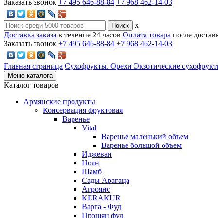
Заказать звонок
+7 495 646-88-84
+7 968 462-14-03
x
Доставка заказа
в течение 24 часов
Оплата товара
после достав
Заказать звонок
+7 495 646-88-84
+7 968 462-14-03
Главная страница
Сухофрукты. Орехи
Экзотические сухофрук
Меню каталога
Каталог товаров
Армянские продукты
Консервация фруктовая
Варенье
Vital
Варенье маленький объем
Варенье большой объем
Иджеван
Ноян
Шамб
Сады Арагаца
Агроянс
KERAKUR
Варга - Фуд
Прошян фуд