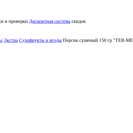
ки и проверки
Дисконтная система
скидок
ты
Экстра
Сухофрукты и ягоды
Персик сушеный 150 гр "TER-M