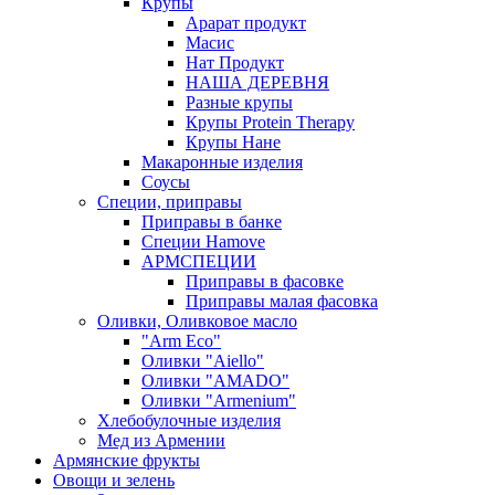
Крупы
Арарат продукт
Масис
Нат Продукт
НАША ДЕРЕВНЯ
Разные крупы
Крупы Protein Therapy
Крупы Нане
Макаронные изделия
Соусы
Специи, приправы
Приправы в банке
Специи Hamove
АРМСПЕЦИИ
Приправы в фасовке
Приправы малая фасовка
Оливки, Оливковое масло
"Arm Eco"
Оливки "Aiello"
Оливки "AMADO"
Оливки "Armenium"
Хлебобулочные изделия
Мед из Армении
Армянские фрукты
Овощи и зелень