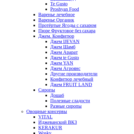
Te Gusto
Proshyan Food
Варенье лечебное
Варенье Органик
Протёртые Ягоды с сахаром
Пюре Фруктовое без сахара
Джем. Конфитюр
Джем IJEVAN
Джем Шамб
Джем Арарат
Джем te Gusto
Джем YAN
Джем Агроянс
Другие производители
Конфитюр лечебный
Джем FRUIT LAND
Сиропы
Дошаб
Полезные сладости
Разные сиропы
Овощные консервы
VITAL
Иджеванский ВКЗ
KERAKUR
Wosky