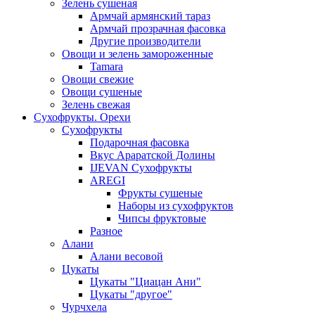
Зелень сушеная
Армчай армянский тараз
Армчай прозрачная фасовка
Другие производители
Овощи и зелень замороженные
Tamara
Овощи свежие
Овощи сушеные
Зелень свежая
Сухофрукты. Орехи
Сухофрукты
Подарочная фасовка
Вкус Араратской Долины
IJEVAN Сухофрукты
AREGI
Фрукты сушеные
Наборы из сухофруктов
Чипсы фруктовые
Разное
Алани
Алани весовой
Цукаты
Цукаты "Циацан Ани"
Цукаты "другое"
Чурчхела