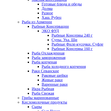
Готовые блюда и обеды
Долма
Разное
Хаш. Рубец
Рыба из Армении
Рыбные Консервации
ЭКО ФУД
Рыбные Консервы 240 г
Супы. Уха. Щи
Рыбные Филе-кусочки. Суфле
Рыбные Консервы 160 г
Рыба Охлажденная
Рыба замороженная
Рыба копченая
Рыба холодного копчения
Раки Севанские
Раковые шейки
Живые раки
Варенные раки
Икра Рыбная
Рыба Свежая
Грибы маринованные
Кисломолочные продукты
Сыры