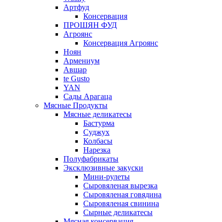
Артфуд
Консервация
ПРОШЯН ФУД
Агроянс
Консервация Агроянс
Ноян
Армениум
Авшар
te Gusto
YAN
Сады Арагаца
Мясные Продукты
Мясные деликатесы
Бастурма
Суджух
Колбасы
Нарезка
Полуфабрикаты
Эксклюзивные закуски
Мини-рулеты
Сыровяленая вырезка
Сыровяленая говядина
Сыровяленая свинина
Сырные деликатесы
Мясная консервация