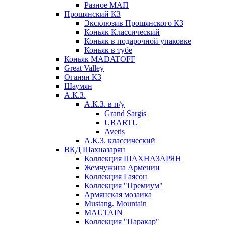
Разное МАП
Прошянский КЗ
Эксклюзив Прошянского КЗ
Коньяк Классический
Коньяк в подарочной упаковке
Коньяк в тубе
Коньяк MADATOFF
Great Valley
Оганян КЗ
Шаумян
А.К.З.
А.К.З. в п/у
Grand Sargis
URARTU
Avetis
А.К.З. классический
ВКД Шахназарян
Коллекция ШАХНАЗАРЯН
Жемчужина Армении
Коллекция Гаясон
Коллекция "Премиум"
Армянская мозаика
Mustang. Mountain
MAUTAIN
Коллекция "Паракар"