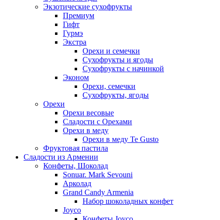
Экзотические сухофрукты
Премиум
Гифт
Гурмэ
Экстра
Орехи и семечки
Сухофрукты и ягоды
Сухофрукты с начинкой
Эконом
Орехи, семечки
Сухофрукты, ягоды
Орехи
Орехи весовые
Сладости с Орехами
Орехи в меду
Орехи в меду Te Gusto
Фруктовая пастила
Сладости из Армении
Конфеты, Шоколад
Sonuar. Mark Sevouni
Арколад
Grand Candy Armenia
Набор шоколадных конфет
Joyco
Конфеты Joyco