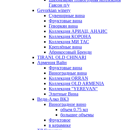
Гаясон п/у
Gevorkian winery
Сувенирные вина
Фруктовые вина
Геворкян вина
Коллекция АРИАЦ. АНАИС
Коллекция КОРОНА
Коллекция МИ ТАС
Креплёные вина
Абрикосовый Бренди
TIRANI. OLD CHINARI
Армения Вайн
Фруктовые вина
Виноградные вина
Коллекция ORRAN
Коллекция OLD ARMENIA
Коллекция "YEREVAN"
Элитные Вина
Веди-Алко ВКЗ
Виноградное вино
объем 0.75 мл
большие объемы
Фруктовое
в керамике