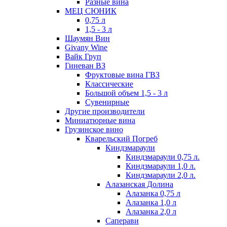
Разные вина
МЕЦ СЮНИК
0,75 л
1,5 - 3 л
Шаумян Вин
Givany Wine
Вайк Груп
Гиневан ВЗ
Фруктовые вина ГВЗ
Классические
Большой объем 1,5 - 3 л
Сувенирные
Другие производители
Миниатюрные вина
Грузинское вино
Кварельский Погреб
Киндзмараули
Киндзмараули 0,75 л.
Киндзмараули 1,0 л.
Киндзмараули 2,0 л.
Алазанская Долина
Алазанка 0,75 л
Алазанка 1,0 л
Алазанка 2,0 л
Саперави