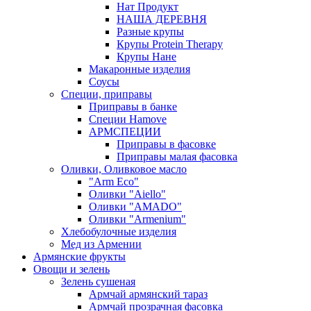
Нат Продукт
НАША ДЕРЕВНЯ
Разные крупы
Крупы Protein Therapy
Крупы Нане
Макаронные изделия
Соусы
Специи, приправы
Приправы в банке
Специи Hamove
АРМСПЕЦИИ
Приправы в фасовке
Приправы малая фасовка
Оливки, Оливковое масло
"Arm Eco"
Оливки "Aiello"
Оливки "AMADO"
Оливки "Armenium"
Хлебобулочные изделия
Мед из Армении
Армянские фрукты
Овощи и зелень
Зелень сушеная
Армчай армянский тараз
Армчай прозрачная фасовка