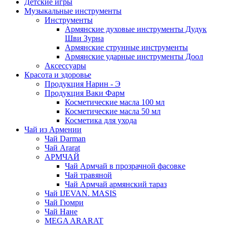
Детские игры
Музыкальные инструменты
Инструменты
Армянские духовые инструменты Дудук
Шви Зурна
Армянские струнные инструменты
Армянские ударные инструменты Доол
Аксессуары
Красота и здоровье
Продукция Нарин - Э
Продукция Ваки Фарм
Косметические масла 100 мл
Косметические масла 50 мл
Косметика для ухода
Чай из Армении
Чай Darman
Чай Ararat
АРМЧАЙ
Чай Армчай в прозрачной фасовке
Чай травяной
Чай Армчай армянский тараз
Чай IJEVAN. MASIS
Чай Гюмри
Чай Нане
MEGA ARARAT