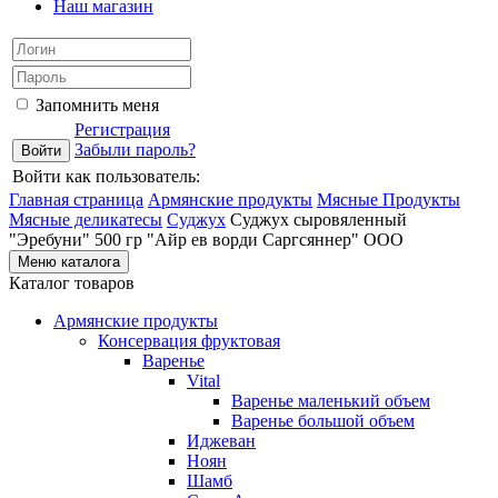
Наш магазин
Запомнить меня
Регистрация
Забыли пароль?
Войти как пользователь:
Главная страница
Армянские продукты
Мясные Продукты
Мясные деликатесы
Суджух
Суджух сыровяленный
"Эребуни" 500 гр "Айр ев ворди Саргсяннер" ООО
Меню каталога
Каталог товаров
Армянские продукты
Консервация фруктовая
Варенье
Vital
Варенье маленький объем
Варенье большой объем
Иджеван
Ноян
Шамб