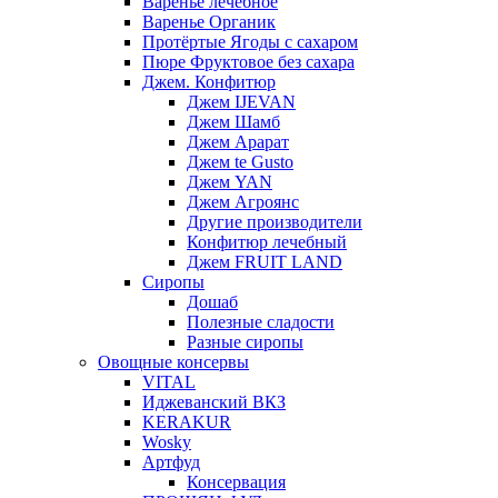
Варенье лечебное
Варенье Органик
Протёртые Ягоды с сахаром
Пюре Фруктовое без сахара
Джем. Конфитюр
Джем IJEVAN
Джем Шамб
Джем Арарат
Джем te Gusto
Джем YAN
Джем Агроянс
Другие производители
Конфитюр лечебный
Джем FRUIT LAND
Сиропы
Дошаб
Полезные сладости
Разные сиропы
Овощные консервы
VITAL
Иджеванский ВКЗ
KERAKUR
Wosky
Артфуд
Консервация