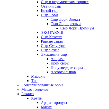
Сыр в керамическом горшке
Овечий сыр
Козий сыр
Сыр Лори
Сыр Лори Экокат
Сыр Лори разный
Сыр Лори Премиум
ЭКОТАВУШ
Сыр Качотта
Разные сыры
Сыр Сулугуни
Сыр Чечил
Эксклюзив сыр
Antipasti
Крем сыры
Полутвердые сыры
Ассорти сыров
Мацони
Тан
Консервированные бобы
Масло топленое
Бакалея
Крупы
Арарат продукт
Масис