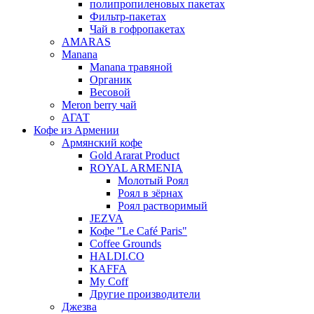
полипропиленовых пакетах
Фильтр-пакетах
Чай в гофропакетах
AMARAS
Manana
Manana травяной
Органик
Весовой
Meron berry чай
АГАТ
Кофе из Армении
Армянский кофе
Gold Ararat Product
ROYAL ARMENIA
Молотый Роял
Роял в зёрнах
Роял растворимый
JEZVA
Кофе "Le Café Paris"
Coffee Grounds
HALDI.CO
KAFFA
My Coff
Другие производители
Джезва