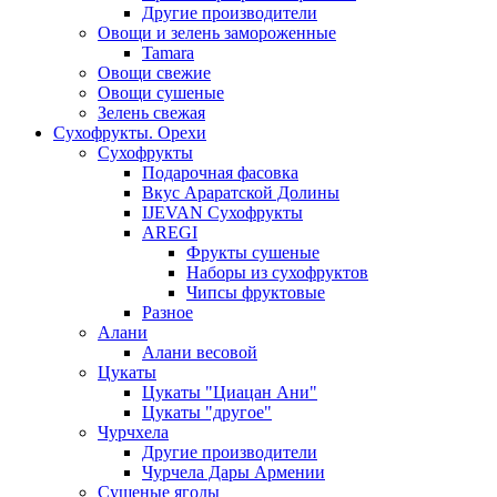
Другие производители
Овощи и зелень замороженные
Tamara
Овощи свежие
Овощи сушеные
Зелень свежая
Сухофрукты. Орехи
Сухофрукты
Подарочная фасовка
Вкус Араратской Долины
IJEVAN Сухофрукты
AREGI
Фрукты сушеные
Наборы из сухофруктов
Чипсы фруктовые
Разное
Алани
Алани весовой
Цукаты
Цукаты "Циацан Ани"
Цукаты "другое"
Чурчхела
Другие производители
Чурчела Дары Армении
Сушеные ягоды