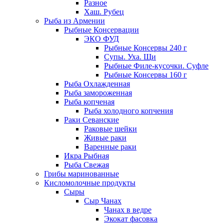
Разное
Хаш. Рубец
Рыба из Армении
Рыбные Консервации
ЭКО ФУД
Рыбные Консервы 240 г
Супы. Уха. Щи
Рыбные Филе-кусочки. Суфле
Рыбные Консервы 160 г
Рыба Охлажденная
Рыба замороженная
Рыба копченая
Рыба холодного копчения
Раки Севанские
Раковые шейки
Живые раки
Варенные раки
Икра Рыбная
Рыба Свежая
Грибы маринованные
Кисломолочные продукты
Сыры
Сыр Чанах
Чанах в ведре
Экокат фасовка