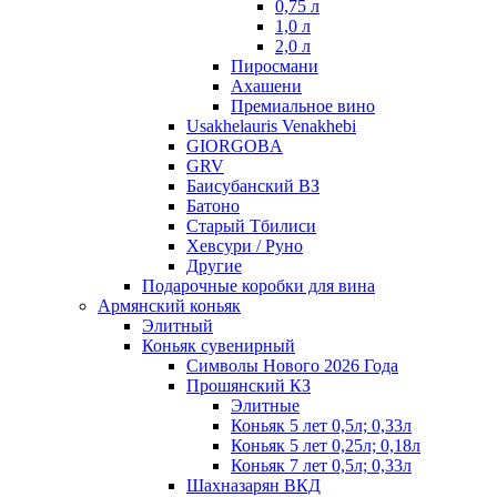
0,75 л
1,0 л
2,0 л
Пиросмани
Ахашени
Премиальное вино
Usakhelauris Venakhebi
GIORGOBA
GRV
Баисубанский ВЗ
Батоно
Старый Тбилиси
Хевсури / Руно
Другие
Подарочные коробки для вина
Армянский коньяк
Элитный
Коньяк сувенирный
Символы Нового 2026 Года
Прошянский КЗ
Элитные
Коньяк 5 лет 0,5л; 0,33л
Коньяк 5 лет 0,25л; 0,18л
Коньяк 7 лет 0,5л; 0,33л
Шахназарян ВКД