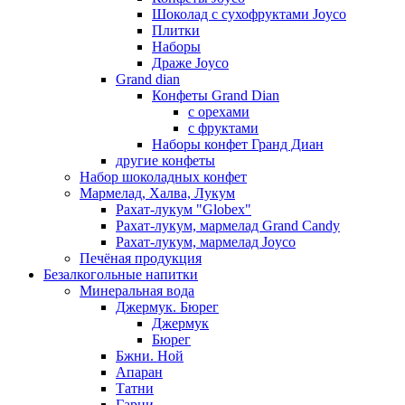
Шоколад с сухофруктами Joyco
Плитки
Наборы
Драже Joyco
Grand dian
Конфеты Grand Dian
с орехами
с фруктами
Наборы конфет Гранд Диан
другие конфеты
Набор шоколадных конфет
Мармелад, Халва, Лукум
Рахат-лукум "Globex"
Рахат-лукум, мармелад Grand Candy
Рахат-лукум, мармелад Joyco
Печёная продукция
Безалкогольные напитки
Минеральная вода
Джермук. Бюрег
Джермук
Бюрег
Бжни. Ной
Апаран
Татни
Гарни