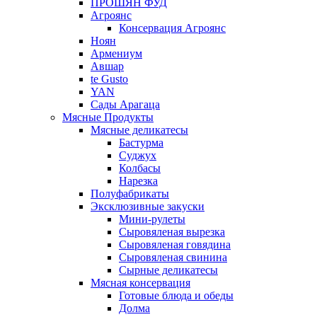
ПРОШЯН ФУД
Агроянс
Консервация Агроянс
Ноян
Армениум
Авшар
te Gusto
YAN
Сады Арагаца
Мясные Продукты
Мясные деликатесы
Бастурма
Суджух
Колбасы
Нарезка
Полуфабрикаты
Эксклюзивные закуски
Мини-рулеты
Сыровяленая вырезка
Сыровяленая говядина
Сыровяленая свинина
Сырные деликатесы
Мясная консервация
Готовые блюда и обеды
Долма