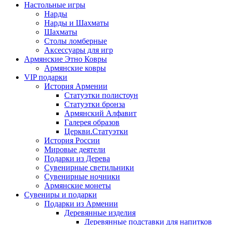
Настольные игры
Нарды
Нарды и Шахматы
Шахматы
Столы ломберные
Аксессуары для игр
Армянские Этно Ковры
Армянские ковры
VIP подарки
История Армении
Статуэтки полистоун
Статуэтки бронза
Армянский Алфавит
Галерея образов
Церкви.Статуэтки
История России
Мировые деятели
Подарки из Дерева
Сувенирные светильники
Сувенирные ночники
Армянские монеты
Сувениры и подарки
Подарки из Армении
Деревянные изделия
Деревянные подставки для напитков