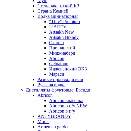
Муш
Степанакертский КЗ
Страна Камней
Водка миниатюрная
"Thiv" Premium
LIAREV
Artsakh New
Artsakh Brandy
Оганян
Прошянский
Миджнаберд
Abricon
Getnatoun
Иджеванский ВКЗ
Мараси
Разные производители
Русская водка
Дистилляты фруктовые; Бренди
Abricon
Abricon классика
Abricon в п/у NEW
Abricon в п/у
ANTYBRANDY
Morus
Armenian garden