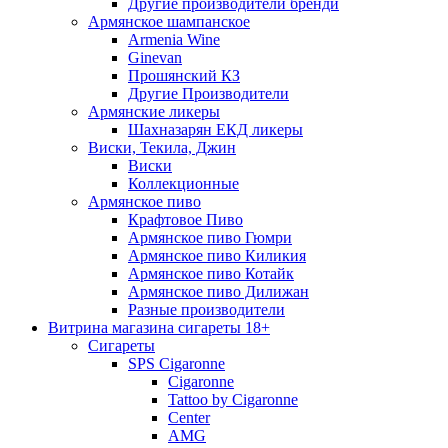
Другие производители бренди
Армянское шампанское
Armenia Wine
Ginevan
Прошянский КЗ
Другие Производители
Армянские ликеры
Шахназарян ЕКД ликеры
Виски, Текила, Джин
Виски
Коллекционные
Армянское пиво
Крафтовое Пиво
Армянское пиво Гюмри
Армянское пиво Киликия
Армянское пиво Котайк
Армянское пиво Дилижан
Разные производители
Витрина магазина сигареты 18+
Cигареты
SPS Cigaronne
Сigaronne
Tattoo by Cigaronne
Center
AMG