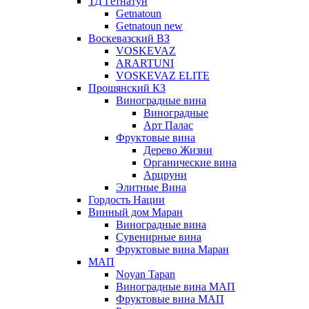
ТД Гетнатун
Getnatoun
Getnatoun new
Воскевазский ВЗ
VOSKEVAZ
ARARTUNI
VOSKEVAZ ELITE
Прошянский КЗ
Виноградные вина
Виноградные
Арт Палас
Фруктовые вина
Дерево Жизни
Органические вина
Арцруни
Элитные Вина
Гордость Нации
Винный дом Маран
Виноградные вина
Сувенирные вина
Фруктовые вина Маран
МАП
Noyan Tapan
Виноградные вина МАП
Фруктовые вина МАП