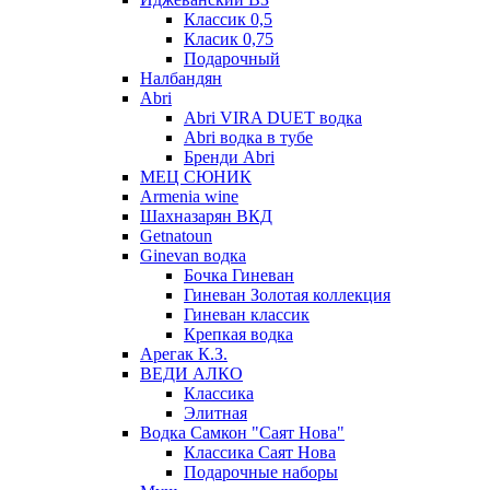
Классик 0,5
Класик 0,75
Подарочный
Налбандян
Abri
Abri VIRA DUET водка
Abri водка в тубе
Бренди Abri
МЕЦ СЮНИК
Armenia wine
Шахназарян ВКД
Getnatoun
Ginevan водка
Бочка Гиневан
Гиневан Золотая коллекция
Гиневан классик
Крепкая водка
Арегак К.З.
ВЕДИ АЛКО
Классика
Элитная
Водка Самкон "Саят Нова"
Классика Саят Нова
Подарочные наборы