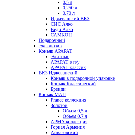
0,5 л
0,250 л
0,70 л
Иджеванский ВКЗ
СИС Алко
Веди Алко
САМКОН
Подарочный
Эксклюзив
Коньяк АРАРАТ
Элитные
АРАРАТ в п/у
АРАРАТ классик
ВКЗ Иджеванский
Коньяк в подарочной упаковке
Коньяк Классический
Бренди
Коньяк МАП
France коллекция
Золотой
Объем 0,5 л
Объем 0,7 л
АРМА коллекция
Горная Армения
Айвазовский