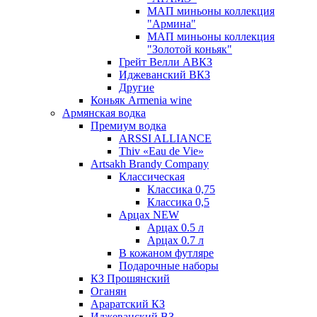
МАП миньоны коллекция
"Армина"
МАП миньоны коллекция
"Золотой коньяк"
Грейт Велли АВКЗ
Иджеванский ВКЗ
Другие
Коньяк Armenia wine
Армянская водка
Премиум водка
ARSSI ALLIANCE
Thiv «Eau de Vie»
Artsakh Brandy Company
Классическая
Классика 0,75
Классика 0,5
Арцах NEW
Арцах 0.5 л
Арцах 0.7 л
В кожаном футляре
Подарочные наборы
КЗ Прошянский
Оганян
Араратский КЗ
Иджеванский ВЗ