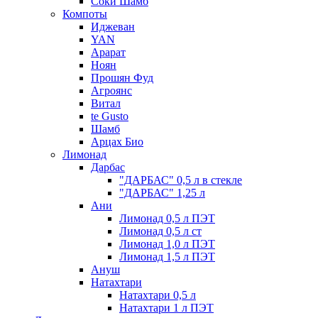
Соки Шамб
Компоты
Иджеван
YAN
Арарат
Ноян
Прошян Фуд
Агроянс
Витал
te Gusto
Шамб
Арцах Био
Лимонад
Дарбас
"ДАРБАС" 0,5 л в стекле
"ДАРБАС" 1,25 л
Ани
Лимонад 0,5 л ПЭТ
Лимонад 0,5 л ст
Лимонад 1,0 л ПЭТ
Лимонад 1,5 л ПЭТ
Ануш
Натахтари
Натахтари 0,5 л
Натахтари 1 л ПЭТ