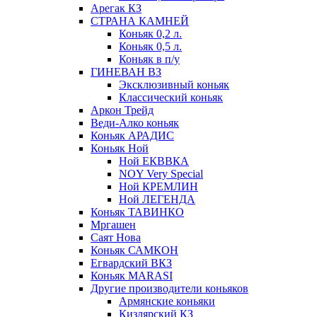
Арегак КЗ
СТРАНА КАМНЕЙ
Коньяк 0,2 л.
Коньяк 0,5 л.
Коньяк в п/у
ГИНЕВАН ВЗ
Эксклюзивный коньяк
Классический коньяк
Аркон Трейд
Веди-Алко коньяк
Коньяк АРАДИС
Коньяк Ной
Ной ЕКВВКА
NOY Very Special
Ной КРЕМЛИН
Ной ЛЕГЕНДА
Коньяк ТАВИНКО
Мргашен
Саят Нова
Коньяк САМКОН
Егвардский ВКЗ
Коньяк MARASI
Другие производители коньяков
Армянские коньяки
Кизлярский КЗ