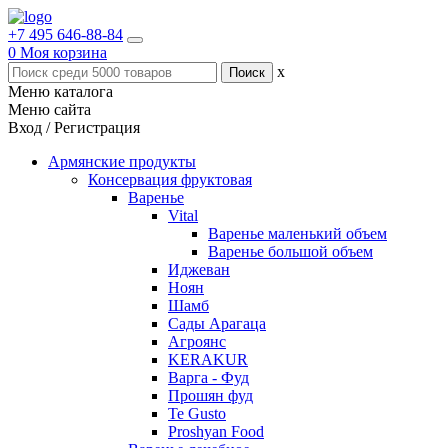
+7 495 646-88-84
0
Моя корзина
x
Меню каталога
Меню сайта
Вход / Регистрация
Армянские продукты
Консервация фруктовая
Варенье
Vital
Варенье маленький объем
Варенье большой объем
Иджеван
Ноян
Шамб
Сады Арагаца
Агроянс
KERAKUR
Варга - Фуд
Прошян фуд
Te Gusto
Proshyan Food