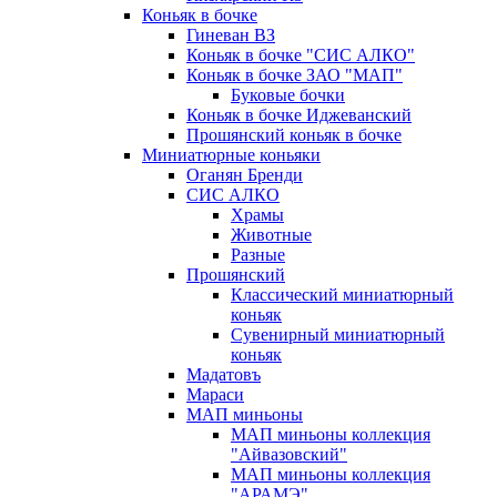
Коньяк в бочке
Гиневан ВЗ
Коньяк в бочке "СИС АЛКО"
Коньяк в бочке ЗАО "МАП"
Буковые бочки
Коньяк в бочке Иджеванский
Прошянский коньяк в бочке
Миниатюрные коньяки
Оганян Бренди
СИС АЛКО
Храмы
Животные
Разные
Прошянский
Классический миниатюрный
коньяк
Сувенирный миниатюрный
коньяк
Мадатовъ
Мараси
МАП миньоны
МАП миньоны коллекция
"Айвазовский"
МАП миньоны коллекция
"АРАМЭ"