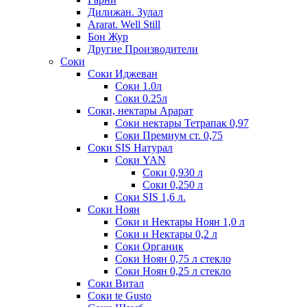
Дилижан. Зулал
Ararat. Well Still
Бон Жур
Другие Производители
Соки
Соки Иджеван
Соки 1.0л
Соки 0.25л
Соки, нектары Арарат
Соки нектары Тетрапак 0,97
Соки Премиум ст. 0,75
Соки SIS Натурал
Соки YAN
Соки 0,930 л
Соки 0,250 л
Соки SIS 1,6 л.
Соки Ноян
Соки и Нектары Ноян 1,0 л
Соки и Нектары 0,2 л
Соки Органик
Соки Ноян 0,75 л стекло
Соки Ноян 0,25 л стекло
Соки Витал
Соки te Gusto