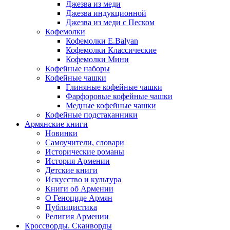
Джезва из меди
Джезва индукционной
Джезва из меди с Песком
Кофемолки
Кофемолки E.Balyan
Кофемолки Классические
Кофемолки Мини
Кофейные наборы
Кофейные чашки
Глиняные кофейные чашки
Фарфоровые кофейные чашки
Медные кофейные чашки
Кофейные подстаканники
Армянские книги
Новинки
Самоучители, словари
Исторические романы
История Армении
Детские книги
Иcкусство и культура
Книги об Армении
О Геноциде Армян
Публицистика
Религия Армении
Кроссворды. Сканворды