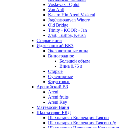
Voskevaz - Qotot
Van Ardi
Kataro.Hin Areni.Voskeni
Jraghatspanyan Winery
Old Bridge
Trinity - KOOR - Jan
Z'art, Tushpa, Keush
Старые вина
Иджеванский ВК3
Эксклюзивные вина
Виноградное
Большой объем
Вина 0,75 л
Старые
Сувенирные
Фруктовые
Аренийский ВЗ
Areni
Areni fruits
Areni Key
Матевосян Вайн
Шахназарян ЕКД
Шахназарян Коллекция Гаясон
Шахназарян Коллекция Гаясон п/у
Шахназарян Новогодняя Коллекция