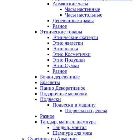
Армянские часы
Часы настенные
Часы настольные
Деревянные храмы
Разное
Этнические товары
Этнические скатерти
Этно жилетки
Этно шапка
Этно Косметички
Этно Подушки
Этно Сумки
Разное
Бочки деревянные
Браслеты
Панно Декоративное
Подарочные мешочки
Подвески
Подвески в машину
Подвески из дерева
Разное
Тандыр, мангал, шампура
Тандыр, мангал
Шампура для мяса
Сувениры из Армении