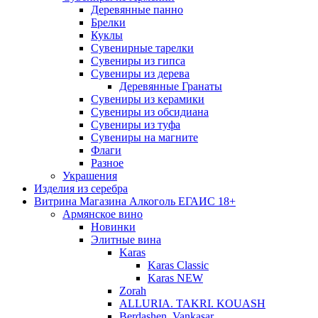
Деревянные панно
Брелки
Куклы
Сувенирные тарелки
Сувениры из гипса
Сувениры из дерева
Деревянные Гранаты
Сувениры из керамики
Сувениры из обсидиана
Сувениры из туфа
Сувениры на магните
Флаги
Разное
Украшения
Изделия из серебра
Витрина Магазина Алкоголь ЕГАИС 18+
Армянское вино
Новинки
Элитные вина
Karas
Karas Classic
Karas NEW
Zorah
ALLURIA. TAKRI. KOUASH
Berdashen. Vankasar