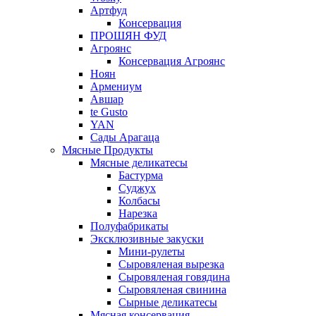
Артфуд
Консервация
ПРОШЯН ФУД
Агроянс
Консервация Агроянс
Ноян
Армениум
Авшар
te Gusto
YAN
Сады Арагаца
Мясные Продукты
Мясные деликатесы
Бастурма
Суджух
Колбасы
Нарезка
Полуфабрикаты
Эксклюзивные закуски
Мини-рулеты
Сыровяленая вырезка
Сыровяленая говядина
Сыровяленая свинина
Сырные деликатесы
Мясная консервация