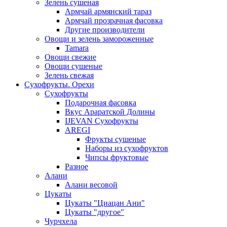
Зелень сушеная
Армчай армянский тараз
Армчай прозрачная фасовка
Другие производители
Овощи и зелень замороженные
Tamara
Овощи свежие
Овощи сушеные
Зелень свежая
Сухофрукты. Орехи
Сухофрукты
Подарочная фасовка
Вкус Араратской Долины
IJEVAN Сухофрукты
AREGI
Фрукты сушеные
Наборы из сухофруктов
Чипсы фруктовые
Разное
Алани
Алани весовой
Цукаты
Цукаты "Циацан Ани"
Цукаты "другое"
Чурчхела