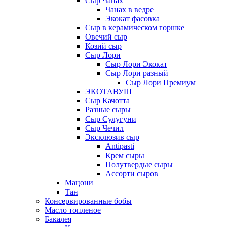
Сыр Чанах
Чанах в ведре
Экокат фасовка
Сыр в керамическом горшке
Овечий сыр
Козий сыр
Сыр Лори
Сыр Лори Экокат
Сыр Лори разный
Сыр Лори Премиум
ЭКОТАВУШ
Сыр Качотта
Разные сыры
Сыр Сулугуни
Сыр Чечил
Эксклюзив сыр
Antipasti
Крем сыры
Полутвердые сыры
Ассорти сыров
Мацони
Тан
Консервированные бобы
Масло топленое
Бакалея