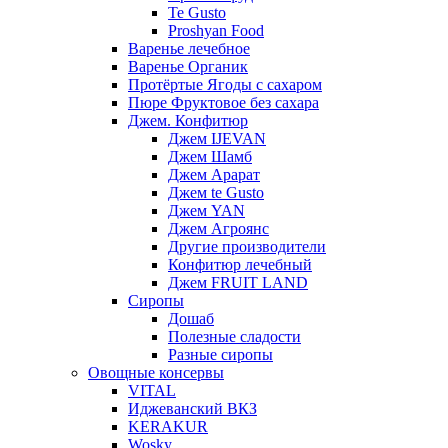
Te Gusto
Proshyan Food
Варенье лечебное
Варенье Органик
Протёртые Ягоды с сахаром
Пюре Фруктовое без сахара
Джем. Конфитюр
Джем IJEVAN
Джем Шамб
Джем Арарат
Джем te Gusto
Джем YAN
Джем Агроянс
Другие производители
Конфитюр лечебный
Джем FRUIT LAND
Сиропы
Дошаб
Полезные сладости
Разные сиропы
Овощные консервы
VITAL
Иджеванский ВКЗ
KERAKUR
Wosky