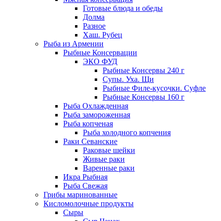
Готовые блюда и обеды
Долма
Разное
Хаш. Рубец
Рыба из Армении
Рыбные Консервации
ЭКО ФУД
Рыбные Консервы 240 г
Супы. Уха. Щи
Рыбные Филе-кусочки. Суфле
Рыбные Консервы 160 г
Рыба Охлажденная
Рыба замороженная
Рыба копченая
Рыба холодного копчения
Раки Севанские
Раковые шейки
Живые раки
Варенные раки
Икра Рыбная
Рыба Свежая
Грибы маринованные
Кисломолочные продукты
Сыры