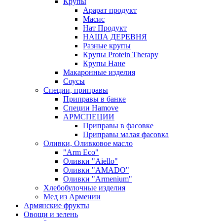
Крупы
Арарат продукт
Масис
Нат Продукт
НАША ДЕРЕВНЯ
Разные крупы
Крупы Protein Therapy
Крупы Нане
Макаронные изделия
Соусы
Специи, приправы
Приправы в банке
Специи Hamove
АРМСПЕЦИИ
Приправы в фасовке
Приправы малая фасовка
Оливки, Оливковое масло
"Arm Eco"
Оливки "Aiello"
Оливки "AMADO"
Оливки "Armenium"
Хлебобулочные изделия
Мед из Армении
Армянские фрукты
Овощи и зелень