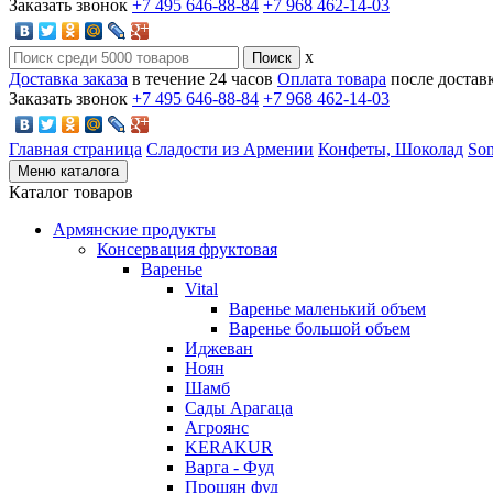
Заказать звонок
+7 495 646-88-84
+7 968 462-14-03
x
Доставка заказа
в течение 24 часов
Оплата товара
после достав
Заказать звонок
+7 495 646-88-84
+7 968 462-14-03
Главная страница
Сладости из Армении
Конфеты, Шоколад
Son
Меню каталога
Каталог товаров
Армянские продукты
Консервация фруктовая
Варенье
Vital
Варенье маленький объем
Варенье большой объем
Иджеван
Ноян
Шамб
Сады Арагаца
Агроянс
KERAKUR
Варга - Фуд
Прошян фуд