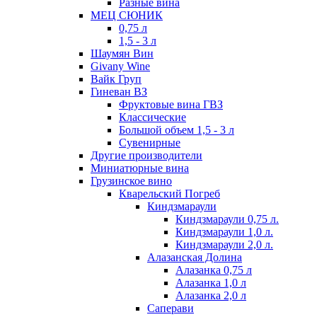
Разные вина
МЕЦ СЮНИК
0,75 л
1,5 - 3 л
Шаумян Вин
Givany Wine
Вайк Груп
Гиневан ВЗ
Фруктовые вина ГВЗ
Классические
Большой объем 1,5 - 3 л
Сувенирные
Другие производители
Миниатюрные вина
Грузинское вино
Кварельский Погреб
Киндзмараули
Киндзмараули 0,75 л.
Киндзмараули 1,0 л.
Киндзмараули 2,0 л.
Алазанская Долина
Алазанка 0,75 л
Алазанка 1,0 л
Алазанка 2,0 л
Саперави