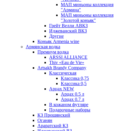
МАП миньоны коллекция
"Армина"
МАП миньоны коллекция
"Золотой коньяк"
Грейт Велли АВКЗ
Иджеванский ВКЗ
Другие
Коньяк Armenia wine
Армянская водка
Премиум водка
ARSSI ALLIANCE
Thiv «Eau de Vie»
Artsakh Brandy Company
Классическая
Классика 0,75
Классика 0,5
Арцах NEW
Арцах 0.5 л
Арцах 0.7 л
В кожаном футляре
Подарочные наборы
КЗ Прошянский
Оганян
Араратский КЗ
Иджеванский ВЗ