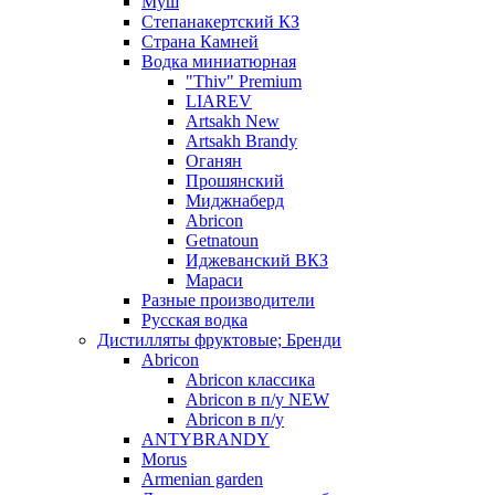
Муш
Степанакертский КЗ
Страна Камней
Водка миниатюрная
"Thiv" Premium
LIAREV
Artsakh New
Artsakh Brandy
Оганян
Прошянский
Миджнаберд
Abricon
Getnatoun
Иджеванский ВКЗ
Мараси
Разные производители
Русская водка
Дистилляты фруктовые; Бренди
Abricon
Abricon классика
Abricon в п/у NEW
Abricon в п/у
ANTYBRANDY
Morus
Armenian garden