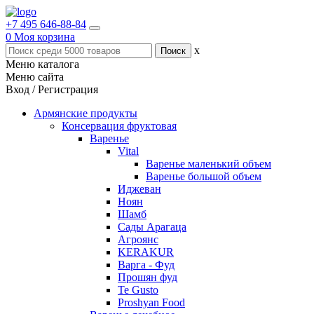
+7 495 646-88-84
0
Моя корзина
x
Меню каталога
Меню сайта
Вход / Регистрация
Армянские продукты
Консервация фруктовая
Варенье
Vital
Варенье маленький объем
Варенье большой объем
Иджеван
Ноян
Шамб
Сады Арагаца
Агроянс
KERAKUR
Варга - Фуд
Прошян фуд
Te Gusto
Proshyan Food