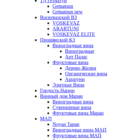
ТД Гетнатун
Getnatoun
Getnatoun new
Воскевазский ВЗ
VOSKEVAZ
ARARTUNI
VOSKEVAZ ELITE
Прошянский КЗ
Виноградные вина
Виноградные
Арт Палас
Фруктовые вина
Дерево Жизни
Органические вина
Арцруни
Элитные Вина
Гордость Нации
Винный дом Маран
Виноградные вина
Сувенирные вина
Фруктовые вина Маран
МАП
Noyan Tapan
Виноградные вина МАП
Фруктовые вина МАП