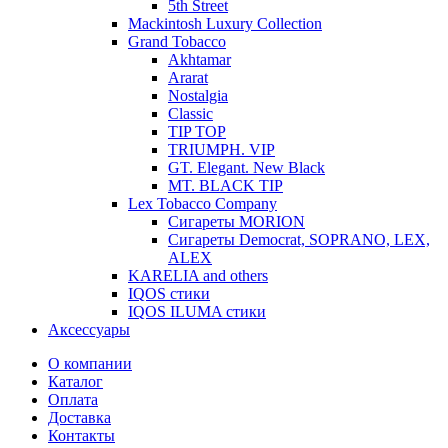
5th Street
Mackintosh Luxury Collection
Grand Tobacco
Akhtamar
Ararat
Nostalgia
Classic
TIP TOP
TRIUMPH. VIP
GT. Elegant. New Black
MT. BLACK TIP
Lex Tobacco Company
Сигареты MORION
Сигареты Democrat, SOPRANO, LEX,
ALEX
KARELIA and others
IQOS стики
IQOS ILUMA стики
Аксессуары
О компании
Каталог
Оплата
Доставка
Контакты