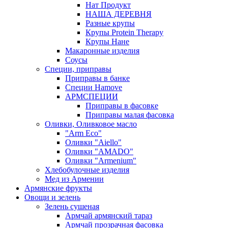
Нат Продукт
НАША ДЕРЕВНЯ
Разные крупы
Крупы Protein Therapy
Крупы Нане
Макаронные изделия
Соусы
Специи, приправы
Приправы в банке
Специи Hamove
АРМСПЕЦИИ
Приправы в фасовке
Приправы малая фасовка
Оливки, Оливковое масло
"Arm Eco"
Оливки "Aiello"
Оливки "AMADO"
Оливки "Armenium"
Хлебобулочные изделия
Мед из Армении
Армянские фрукты
Овощи и зелень
Зелень сушеная
Армчай армянский тараз
Армчай прозрачная фасовка