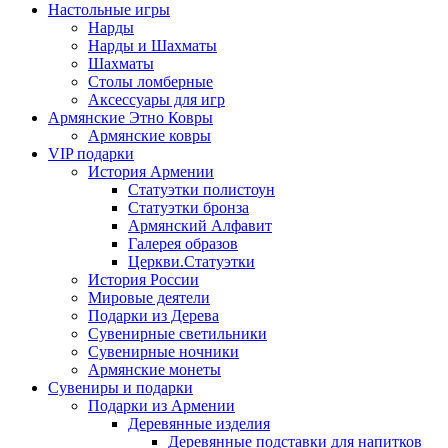
Настольные игры
Нарды
Нарды и Шахматы
Шахматы
Столы ломберные
Аксессуары для игр
Армянские Этно Ковры
Армянские ковры
VIP подарки
История Армении
Статуэтки полистоун
Статуэтки бронза
Армянский Алфавит
Галерея образов
Церкви.Статуэтки
История России
Мировые деятели
Подарки из Дерева
Сувенирные светильники
Сувенирные ночники
Армянские монеты
Сувениры и подарки
Подарки из Армении
Деревянные изделия
Деревянные подставки для напитков