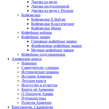
Джезва из меди
Джезва индукционной
Джезва из меди с Песком
Кофемолки
Кофемолки E.Balyan
Кофемолки Классические
Кофемолки Мини
Кофейные наборы
Кофейные чашки
Глиняные кофейные чашки
Фарфоровые кофейные чашки
Медные кофейные чашки
Кофейные подстаканники
Армянские книги
Новинки
Самоучители, словари
Исторические романы
История Армении
Детские книги
Иcкусство и культура
Книги об Армении
О Геноциде Армян
Публицистика
Религия Армении
Кроссворды. Сканворды