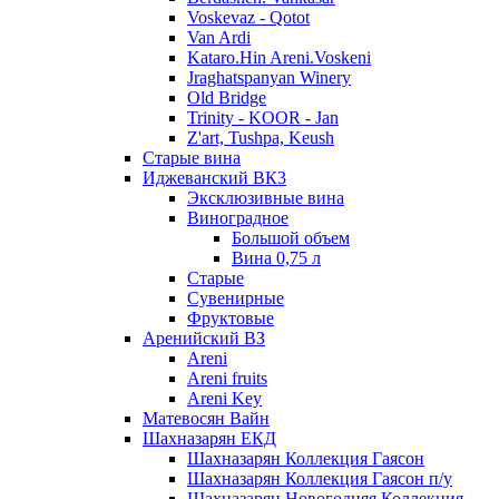
Voskevaz - Qotot
Van Ardi
Kataro.Hin Areni.Voskeni
Jraghatspanyan Winery
Old Bridge
Trinity - KOOR - Jan
Z'art, Tushpa, Keush
Старые вина
Иджеванский ВК3
Эксклюзивные вина
Виноградное
Большой объем
Вина 0,75 л
Старые
Сувенирные
Фруктовые
Аренийский ВЗ
Areni
Areni fruits
Areni Key
Матевосян Вайн
Шахназарян ЕКД
Шахназарян Коллекция Гаясон
Шахназарян Коллекция Гаясон п/у
Шахназарян Новогодняя Коллекция