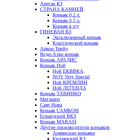
Арегак КЗ
СТРАНА КАМНЕЙ
Коньяк 0,2 л.
Коньяк 0,5 л.
Коньяк в п/у
ГИНЕВАН ВЗ
Эксклюзивный коньяк
Классический коньяк
Аркон Трейд
Веди-Алко коньяк
Коньяк АРАДИС
Коньяк Ной
Ной ЕКВВКА
NOY Very Special
Ной КРЕМЛИН
Ной ЛЕГЕНДА
Коньяк ТАВИНКО
Мргашен
Саят Нова
Коньяк САМКОН
Егвардский ВКЗ
Коньяк MARASI
Другие производители коньяков
Армянские коньяки
Кизлярский КЗ