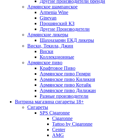
Другие производители бренди
Армянское шампанское
Armenia Wine
Ginevan
Прошянский КЗ
Другие Производители
Армянские ликеры
Шахназарян ЕКД ликеры
Виски, Текила, Джин
Виски
Коллекционные
Армянское пиво
Крафтовое Пиво
Армянское пиво Гюмри
Армянское пиво Киликия
Армянское пиво Котайк
Армянское пиво Дилижан
Разные производители
Витрина магазина сигареты 18+
Cигареты
SPS Cigaronne
Сigaronne
Tattoo by Cigaronne
Center
AMG