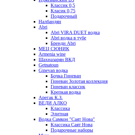
Классик 0,5
Класик 0,75
Подарочный
Налбандян
Abri
Abri VIRA DUET водка
Abri водка в тубе
Бренди Abri
МЕЦ СЮНИК
Armenia wine
Шахназарян ВКД
Getnatoun
Ginevan водка
Бочка Гиневан
Гиневан Золотая коллекция
Гиневан классик
Крепкая водка
Арегак К.З.
ВЕДИ АЛКО
Классика
Элитная
Водка Самкон "Саят Нова"
Классика Саят Нова
Подарочные наборы