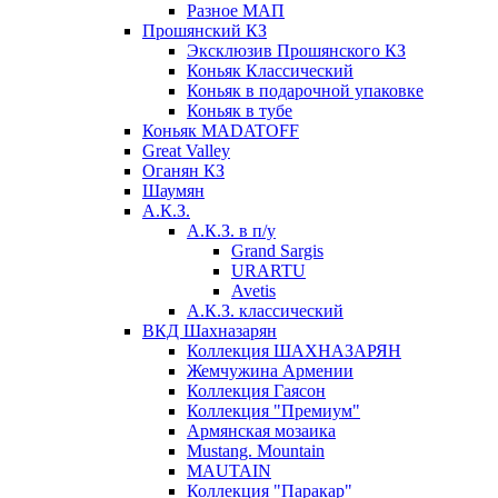
Разное МАП
Прошянский КЗ
Эксклюзив Прошянского КЗ
Коньяк Классический
Коньяк в подарочной упаковке
Коньяк в тубе
Коньяк MADATOFF
Great Valley
Оганян КЗ
Шаумян
А.К.З.
А.К.З. в п/у
Grand Sargis
URARTU
Avetis
А.К.З. классический
ВКД Шахназарян
Коллекция ШАХНАЗАРЯН
Жемчужина Армении
Коллекция Гаясон
Коллекция "Премиум"
Армянская мозаика
Mustang. Mountain
MAUTAIN
Коллекция "Паракар"