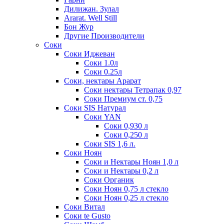
Дилижан. Зулал
Ararat. Well Still
Бон Жур
Другие Производители
Соки
Соки Иджеван
Соки 1.0л
Соки 0.25л
Соки, нектары Арарат
Соки нектары Тетрапак 0,97
Соки Премиум ст. 0,75
Соки SIS Натурал
Соки YAN
Соки 0,930 л
Соки 0,250 л
Соки SIS 1,6 л.
Соки Ноян
Соки и Нектары Ноян 1,0 л
Соки и Нектары 0,2 л
Соки Органик
Соки Ноян 0,75 л стекло
Соки Ноян 0,25 л стекло
Соки Витал
Соки te Gusto