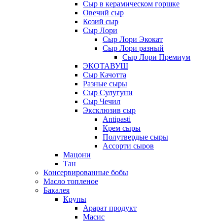
Сыр в керамическом горшке
Овечий сыр
Козий сыр
Сыр Лори
Сыр Лори Экокат
Сыр Лори разный
Сыр Лори Премиум
ЭКОТАВУШ
Сыр Качотта
Разные сыры
Сыр Сулугуни
Сыр Чечил
Эксклюзив сыр
Antipasti
Крем сыры
Полутвердые сыры
Ассорти сыров
Мацони
Тан
Консервированные бобы
Масло топленое
Бакалея
Крупы
Арарат продукт
Масис