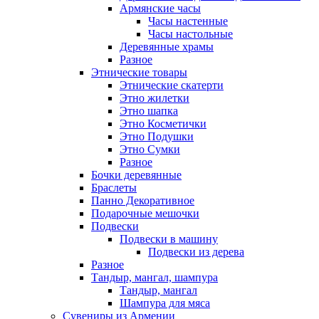
Армянские часы
Часы настенные
Часы настольные
Деревянные храмы
Разное
Этнические товары
Этнические скатерти
Этно жилетки
Этно шапка
Этно Косметички
Этно Подушки
Этно Сумки
Разное
Бочки деревянные
Браслеты
Панно Декоративное
Подарочные мешочки
Подвески
Подвески в машину
Подвески из дерева
Разное
Тандыр, мангал, шампура
Тандыр, мангал
Шампура для мяса
Сувениры из Армении