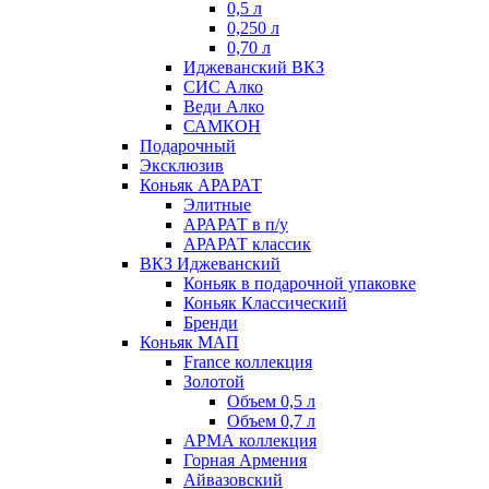
0,5 л
0,250 л
0,70 л
Иджеванский ВКЗ
СИС Алко
Веди Алко
САМКОН
Подарочный
Эксклюзив
Коньяк АРАРАТ
Элитные
АРАРАТ в п/у
АРАРАТ классик
ВКЗ Иджеванский
Коньяк в подарочной упаковке
Коньяк Классический
Бренди
Коньяк МАП
France коллекция
Золотой
Объем 0,5 л
Объем 0,7 л
АРМА коллекция
Горная Армения
Айвазовский