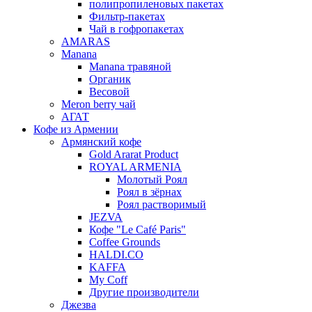
полипропиленовых пакетах
Фильтр-пакетах
Чай в гофропакетах
AMARAS
Manana
Manana травяной
Органик
Весовой
Meron berry чай
АГАТ
Кофе из Армении
Армянский кофе
Gold Ararat Product
ROYAL ARMENIA
Молотый Роял
Роял в зёрнах
Роял растворимый
JEZVA
Кофе "Le Café Paris"
Coffee Grounds
HALDI.CO
KAFFA
My Coff
Другие производители
Джезва