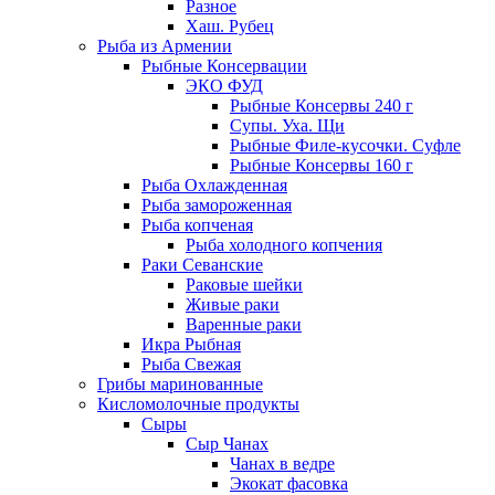
Разное
Хаш. Рубец
Рыба из Армении
Рыбные Консервации
ЭКО ФУД
Рыбные Консервы 240 г
Супы. Уха. Щи
Рыбные Филе-кусочки. Суфле
Рыбные Консервы 160 г
Рыба Охлажденная
Рыба замороженная
Рыба копченая
Рыба холодного копчения
Раки Севанские
Раковые шейки
Живые раки
Варенные раки
Икра Рыбная
Рыба Свежая
Грибы маринованные
Кисломолочные продукты
Сыры
Сыр Чанах
Чанах в ведре
Экокат фасовка