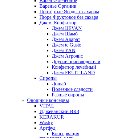
Варенье лечебное
Варенье Органик
Протёртые Ягоды с сахаром
Пюре Фруктовое без сахара
Джем. Конфитюр
Джем IJEVAN
Джем Шамб
Джем Арарат
Джем te Gusto
Джем YAN
Джем Агроянс
Другие производители
Конфитюр лечебный
Джем FRUIT LAND
Сиропы
Дошаб
Полезные сладости
Разные сиропы
Овощные консервы
VITAL
Иджеванский ВКЗ
KERAKUR
Wosky
Артфуд
Консервация