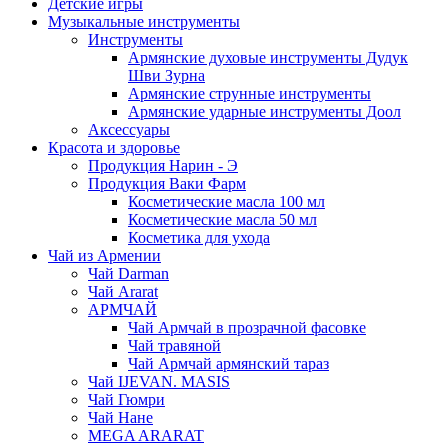
Детские игры
Музыкальные инструменты
Инструменты
Армянские духовые инструменты Дудук
Шви Зурна
Армянские струнные инструменты
Армянские ударные инструменты Доол
Аксессуары
Красота и здоровье
Продукция Нарин - Э
Продукция Ваки Фарм
Косметические масла 100 мл
Косметические масла 50 мл
Косметика для ухода
Чай из Армении
Чай Darman
Чай Ararat
АРМЧАЙ
Чай Армчай в прозрачной фасовке
Чай травяной
Чай Армчай армянский тараз
Чай IJEVAN. MASIS
Чай Гюмри
Чай Нане
MEGA ARARAT