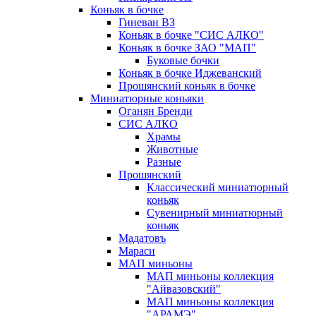
Коньяк в бочке
Гиневан ВЗ
Коньяк в бочке "СИС АЛКО"
Коньяк в бочке ЗАО "МАП"
Буковые бочки
Коньяк в бочке Иджеванский
Прошянский коньяк в бочке
Миниатюрные коньяки
Оганян Бренди
СИС АЛКО
Храмы
Животные
Разные
Прошянский
Классический миниатюрный
коньяк
Сувенирный миниатюрный
коньяк
Мадатовъ
Мараси
МАП миньоны
МАП миньоны коллекция
"Айвазовский"
МАП миньоны коллекция
"АРАМЭ"