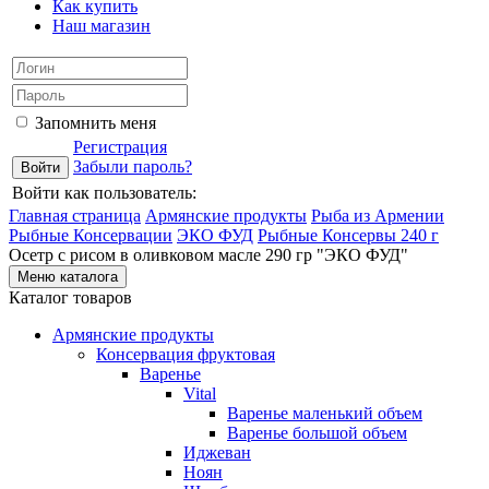
Как купить
Наш магазин
Запомнить меня
Регистрация
Забыли пароль?
Войти как пользователь:
Главная страница
Армянские продукты
Рыба из Армении
Рыбные Консервации
ЭКО ФУД
Рыбные Консервы 240 г
Осетр с рисом в оливковом масле 290 гр "ЭКО ФУД"
Меню каталога
Каталог товаров
Армянские продукты
Консервация фруктовая
Варенье
Vital
Варенье маленький объем
Варенье большой объем
Иджеван
Ноян