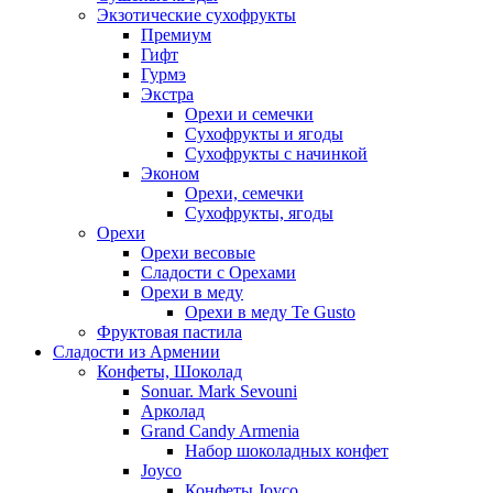
Экзотические сухофрукты
Премиум
Гифт
Гурмэ
Экстра
Орехи и семечки
Сухофрукты и ягоды
Сухофрукты с начинкой
Эконом
Орехи, семечки
Сухофрукты, ягоды
Орехи
Орехи весовые
Сладости с Орехами
Орехи в меду
Орехи в меду Te Gusto
Фруктовая пастила
Сладости из Армении
Конфеты, Шоколад
Sonuar. Mark Sevouni
Арколад
Grand Candy Armenia
Набор шоколадных конфет
Joyco
Конфеты Joyco