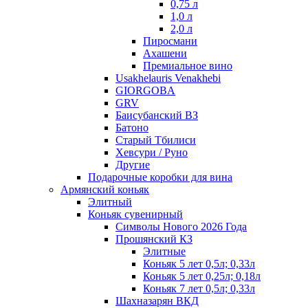
0,75 л
1,0 л
2,0 л
Пиросмани
Ахашени
Премиальное вино
Usakhelauris Venakhebi
GIORGOBA
GRV
Баисубанский ВЗ
Батоно
Старый Тбилиси
Хевсури / Руно
Другие
Подарочные коробки для вина
Армянский коньяк
Элитный
Коньяк сувенирный
Символы Нового 2026 Года
Прошянский КЗ
Элитные
Коньяк 5 лет 0,5л; 0,33л
Коньяк 5 лет 0,25л; 0,18л
Коньяк 7 лет 0,5л; 0,33л
Шахназарян ВКД