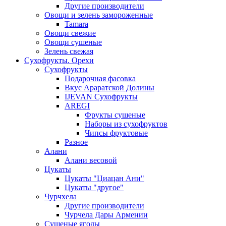
Другие производители
Овощи и зелень замороженные
Tamara
Овощи свежие
Овощи сушеные
Зелень свежая
Сухофрукты. Орехи
Сухофрукты
Подарочная фасовка
Вкус Араратской Долины
IJEVAN Сухофрукты
AREGI
Фрукты сушеные
Наборы из сухофруктов
Чипсы фруктовые
Разное
Алани
Алани весовой
Цукаты
Цукаты "Циацан Ани"
Цукаты "другое"
Чурчхела
Другие производители
Чурчела Дары Армении
Сушеные ягоды