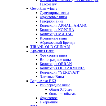
Гаясон п/у
Gevorkian winery
Сувенирные вина
Фруктовые вина
Геворкян вина
Коллекция АРИАЦ. АНАИС
Коллекция КОРОНА
Коллекция МИ ТАС
Креплёные вина
Абрикосовый Бренди
TIRANI. OLD CHINARI
Армения Вайн
Фруктовые вина
Виноградные вина
Коллекция ORRAN
Коллекция OLD ARMENIA
Коллекция "YEREVAN"
Элитные Вина
Веди-Алко ВКЗ
Виноградное вино
объем 0.75 мл
большие объемы
Фруктовое
в керамике