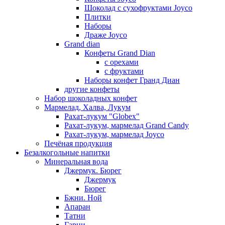
Шоколад с сухофруктами Joyco
Плитки
Наборы
Драже Joyco
Grand dian
Конфеты Grand Dian
с орехами
с фруктами
Наборы конфет Гранд Диан
другие конфеты
Набор шоколадных конфет
Мармелад, Халва, Лукум
Рахат-лукум "Globex"
Рахат-лукум, мармелад Grand Candy
Рахат-лукум, мармелад Joyco
Печёная продукция
Безалкогольные напитки
Минеральная вода
Джермук. Бюрег
Джермук
Бюрег
Бжни. Ной
Апаран
Татни
Гарни