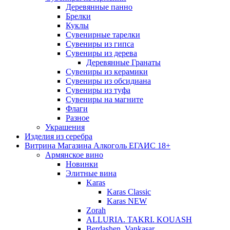
Деревянные панно
Брелки
Куклы
Сувенирные тарелки
Сувениры из гипса
Сувениры из дерева
Деревянные Гранаты
Сувениры из керамики
Сувениры из обсидиана
Сувениры из туфа
Сувениры на магните
Флаги
Разное
Украшения
Изделия из серебра
Витрина Магазина Алкоголь ЕГАИС 18+
Армянское вино
Новинки
Элитные вина
Karas
Karas Classic
Karas NEW
Zorah
ALLURIA. TAKRI. KOUASH
Berdashen. Vankasar