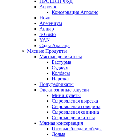
ПРОШЯН ФУД
Агроянс
Консервация Агроянс
Ноян
Армениум
Авшар
te Gusto
YAN
Сады Арагаца
Мясные Продукты
Мясные деликатесы
Бастурма
Суджух
Колбасы
Нарезка
Полуфабрикаты
Эксклюзивные закуски
Мини-рулеты
Сыровяленая вырезка
Сыровяленая говядина
Сыровяленая свинина
Сырные деликатесы
Мясная консервация
Готовые блюда и обеды
Долма