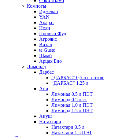
Соки Шамб
Компоты
Иджеван
YAN
Арарат
Ноян
Прошян Фуд
Агроянс
Витал
te Gusto
Шамб
Арцах Био
Лимонад
Дарбас
"ДАРБАС" 0,5 л в стекле
"ДАРБАС" 1,25 л
Ани
Лимонад 0,5 л ПЭТ
Лимонад 0,5 л ст
Лимонад 1,0 л ПЭТ
Лимонад 1,5 л ПЭТ
Ануш
Натахтари
Натахтари 0,5 л
Натахтари 1 л ПЭТ