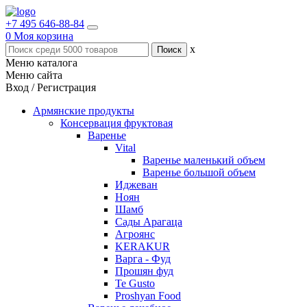
+7 495 646-88-84
0
Моя корзина
x
Меню каталога
Меню сайта
Вход / Регистрация
Армянские продукты
Консервация фруктовая
Варенье
Vital
Варенье маленький объем
Варенье большой объем
Иджеван
Ноян
Шамб
Сады Арагаца
Агроянс
KERAKUR
Варга - Фуд
Прошян фуд
Te Gusto
Proshyan Food