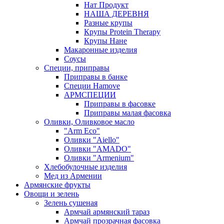
Нат Продукт
НАША ДЕРЕВНЯ
Разные крупы
Крупы Protein Therapy
Крупы Нане
Макаронные изделия
Соусы
Специи, приправы
Приправы в банке
Специи Hamove
АРМСПЕЦИИ
Приправы в фасовке
Приправы малая фасовка
Оливки, Оливковое масло
"Arm Eco"
Оливки "Aiello"
Оливки "AMADO"
Оливки "Armenium"
Хлебобулочные изделия
Мед из Армении
Армянские фрукты
Овощи и зелень
Зелень сушеная
Армчай армянский тараз
Армчай прозрачная фасовка