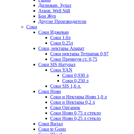
Дилижан. Зулал
Ararat. Well Still
Бон Жур
Другие Производители
Соки
Соки Иджеван
Соки 1.0л
Соки 0.25л
Соки, нектары Арарат
Соки нектары Тетрапак 0,97
Соки Премиум ст. 0,75
Соки SIS Натурал
Соки YAN
Соки 0,930 л
Соки 0,250 л
Соки SIS 1,6 л.
Соки Ноян
Соки и Нектары Ноян 1,0 л
Соки и Нектары 0,2 л
Соки Органик
Соки Ноян 0,75 л стекло
Соки Ноян 0,25 л стекло
Соки Витал
Соки te Gusto