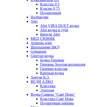
Классик 0,5
Класик 0,75
Подарочный
Налбандян
Abri
Abri VIRA DUET водка
Abri водка в тубе
Бренди Abri
МЕЦ СЮНИК
Armenia wine
Шахназарян ВКД
Getnatoun
Ginevan водка
Бочка Гиневан
Гиневан Золотая коллекция
Гиневан классик
Крепкая водка
Арегак К.З.
ВЕДИ АЛКО
Классика
Элитная
Водка Самкон "Саят Нова"
Классика Саят Нова
Подарочные наборы