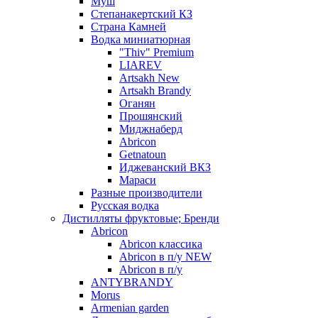
Муш
Степанакертский КЗ
Страна Камней
Водка миниатюрная
"Thiv" Premium
LIAREV
Artsakh New
Artsakh Brandy
Оганян
Прошянский
Миджнаберд
Abricon
Getnatoun
Иджеванский ВКЗ
Мараси
Разные производители
Русская водка
Дистилляты фруктовые; Бренди
Abricon
Abricon классика
Abricon в п/у NEW
Abricon в п/у
ANTYBRANDY
Morus
Armenian garden