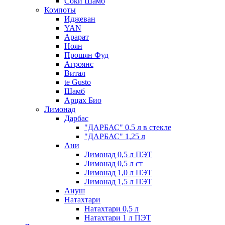
Соки Шамб
Компоты
Иджеван
YAN
Арарат
Ноян
Прошян Фуд
Агроянс
Витал
te Gusto
Шамб
Арцах Био
Лимонад
Дарбас
"ДАРБАС" 0,5 л в стекле
"ДАРБАС" 1,25 л
Ани
Лимонад 0,5 л ПЭТ
Лимонад 0,5 л ст
Лимонад 1,0 л ПЭТ
Лимонад 1,5 л ПЭТ
Ануш
Натахтари
Натахтари 0,5 л
Натахтари 1 л ПЭТ