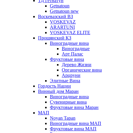
ТД Гетнатун
Getnatoun
Getnatoun new
Воскевазский ВЗ
VOSKEVAZ
ARARTUNI
VOSKEVAZ ELITE
Прошянский КЗ
Виноградные вина
Виноградные
Арт Палас
Фруктовые вина
Дерево Жизни
Органические вина
Арцруни
Элитные Вина
Гордость Нации
Винный дом Маран
Виноградные вина
Сувенирные вина
Фруктовые вина Маран
МАП
Noyan Tapan
Виноградные вина МАП
Фруктовые вина МАП