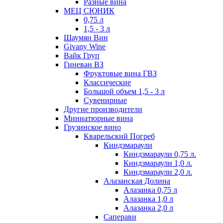
Разные вина
МЕЦ СЮНИК
0,75 л
1,5 - 3 л
Шаумян Вин
Givany Wine
Вайк Груп
Гиневан ВЗ
Фруктовые вина ГВЗ
Классические
Большой объем 1,5 - 3 л
Сувенирные
Другие производители
Миниатюрные вина
Грузинское вино
Кварельский Погреб
Киндзмараули
Киндзмараули 0,75 л.
Киндзмараули 1,0 л.
Киндзмараули 2,0 л.
Алазанская Долина
Алазанка 0,75 л
Алазанка 1,0 л
Алазанка 2,0 л
Саперави