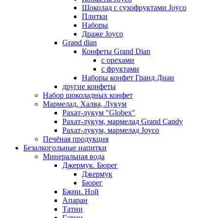
Шоколад с сухофруктами Joyco
Плитки
Наборы
Драже Joyco
Grand dian
Конфеты Grand Dian
с орехами
с фруктами
Наборы конфет Гранд Диан
другие конфеты
Набор шоколадных конфет
Мармелад, Халва, Лукум
Рахат-лукум "Globex"
Рахат-лукум, мармелад Grand Candy
Рахат-лукум, мармелад Joyco
Печёная продукция
Безалкогольные напитки
Минеральная вода
Джермук. Бюрег
Джермук
Бюрег
Бжни. Ной
Апаран
Татни
Гарни