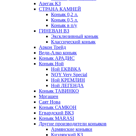
Арегак КЗ
СТРАНА КАМНЕЙ
Коньяк 0,2 л.
Коньяк 0,5 л.
Коньяк в п/у
ГИНЕВАН ВЗ
Эксклюзивный коньяк
Классический коньяк
Аркон Трейд
Веди-Алко коньяк
Коньяк АРАДИС
Коньяк Ной
Ной ЕКВВКА
NOY Very Special
Ной КРЕМЛИН
Ной ЛЕГЕНДА
Коньяк ТАВИНКО
Мргашен
Саят Нова
Коньяк САМКОН
Егвардский ВКЗ
Коньяк MARASI
Другие производители коньяков
Армянские коньяки
Кизлярский КЗ