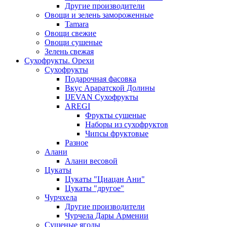
Другие производители
Овощи и зелень замороженные
Tamara
Овощи свежие
Овощи сушеные
Зелень свежая
Сухофрукты. Орехи
Сухофрукты
Подарочная фасовка
Вкус Араратской Долины
IJEVAN Сухофрукты
AREGI
Фрукты сушеные
Наборы из сухофруктов
Чипсы фруктовые
Разное
Алани
Алани весовой
Цукаты
Цукаты "Циацан Ани"
Цукаты "другое"
Чурчхела
Другие производители
Чурчела Дары Армении
Сушеные ягоды