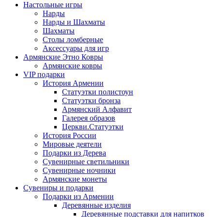
Настольные игры
Нарды
Нарды и Шахматы
Шахматы
Столы ломберные
Аксессуары для игр
Армянские Этно Ковры
Армянские ковры
VIP подарки
История Армении
Статуэтки полистоун
Статуэтки бронза
Армянский Алфавит
Галерея образов
Церкви.Статуэтки
История России
Мировые деятели
Подарки из Дерева
Сувенирные светильники
Сувенирные ночники
Армянские монеты
Сувениры и подарки
Подарки из Армении
Деревянные изделия
Деревянные подставки для напитков