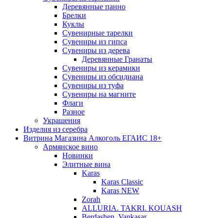
Деревянные панно
Брелки
Куклы
Сувенирные тарелки
Сувениры из гипса
Сувениры из дерева
Деревянные Гранаты
Сувениры из керамики
Сувениры из обсидиана
Сувениры из туфа
Сувениры на магните
Флаги
Разное
Украшения
Изделия из серебра
Витрина Магазина Алкоголь ЕГАИС 18+
Армянское вино
Новинки
Элитные вина
Karas
Karas Classic
Karas NEW
Zorah
ALLURIA. TAKRI. KOUASH
Berdashen. Vankasar