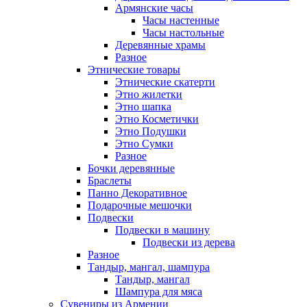
Армянские часы
Часы настенные
Часы настольные
Деревянные храмы
Разное
Этнические товары
Этнические скатерти
Этно жилетки
Этно шапка
Этно Косметички
Этно Подушки
Этно Сумки
Разное
Бочки деревянные
Браслеты
Панно Декоративное
Подарочные мешочки
Подвески
Подвески в машину
Подвески из дерева
Разное
Тандыр, мангал, шампура
Тандыр, мангал
Шампура для мяса
Сувениры из Армении