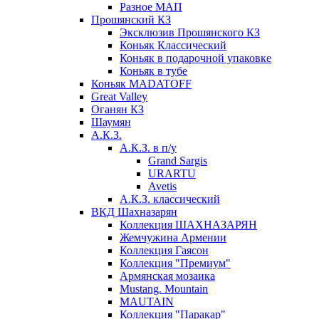
Разное МАП
Прошянский КЗ
Эксклюзив Прошянского КЗ
Коньяк Классический
Коньяк в подарочной упаковке
Коньяк в тубе
Коньяк MADATOFF
Great Valley
Оганян КЗ
Шаумян
А.К.З.
А.К.З. в п/у
Grand Sargis
URARTU
Avetis
А.К.З. классический
ВКД Шахназарян
Коллекция ШАХНАЗАРЯН
Жемчужина Армении
Коллекция Гаясон
Коллекция "Премиум"
Армянская мозаика
Mustang. Mountain
MAUTAIN
Коллекция "Паракар"