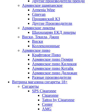
Другие производители бренди
Армянское шампанское
Armenia Wine
Ginevan
Прошянский КЗ
Другие Производители
Армянские ликеры
Шахназарян ЕКД ликеры
Виски, Текила, Джин
Виски
Коллекционные
Армянское пиво
Крафтовое Пиво
Армянское пиво Гюмри
Армянское пиво Киликия
Армянское пиво Котайк
Армянское пиво Дилижан
Разные производители
Витрина магазина сигареты 18+
Cигареты
SPS Cigaronne
Сigaronne
Tattoo by Cigaronne
Center
AMG