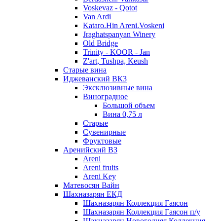
Voskevaz - Qotot
Van Ardi
Kataro.Hin Areni.Voskeni
Jraghatspanyan Winery
Old Bridge
Trinity - KOOR - Jan
Z'art, Tushpa, Keush
Старые вина
Иджеванский ВК3
Эксклюзивные вина
Виноградное
Большой объем
Вина 0,75 л
Старые
Сувенирные
Фруктовые
Аренийский ВЗ
Areni
Areni fruits
Areni Key
Матевосян Вайн
Шахназарян ЕКД
Шахназарян Коллекция Гаясон
Шахназарян Коллекция Гаясон п/у
Шахназарян Новогодняя Коллекция