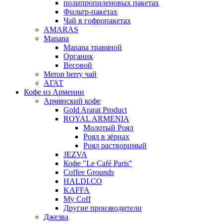
полипропиленовых пакетах
Фильтр-пакетах
Чай в гофропакетах
AMARAS
Manana
Manana травяной
Органик
Весовой
Meron berry чай
АГАТ
Кофе из Армении
Армянский кофе
Gold Ararat Product
ROYAL ARMENIA
Молотый Роял
Роял в зёрнах
Роял растворимый
JEZVA
Кофе "Le Café Paris"
Coffee Grounds
HALDI.CO
KAFFA
My Coff
Другие производители
Джезва