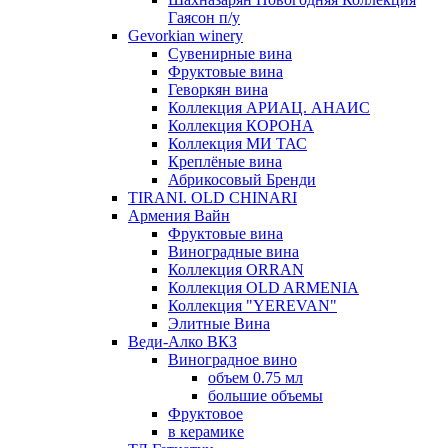
Гаясон п/у
Gevorkian winery
Сувенирные вина
Фруктовые вина
Геворкян вина
Коллекция АРИАЦ. АНАИС
Коллекция КОРОНА
Коллекция МИ ТАС
Креплёные вина
Абрикосовый Бренди
TIRANI. OLD CHINARI
Армения Вайн
Фруктовые вина
Виноградные вина
Коллекция ORRAN
Коллекция OLD ARMENIA
Коллекция "YEREVAN"
Элитные Вина
Веди-Алко ВКЗ
Виноградное вино
объем 0.75 мл
большие объемы
Фруктовое
в керамике