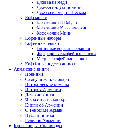
Джезва из меди
Джезва индукционной
Джезва из меди с Песком
Кофемолки
Кофемолки E.Balyan
Кофемолки Классические
Кофемолки Мини
Кофейные наборы
Кофейные чашки
Глиняные кофейные чашки
Фарфоровые кофейные чашки
Медные кофейные чашки
Кофейные подстаканники
Армянские книги
Новинки
Самоучители, словари
Исторические романы
История Армении
Детские книги
Иcкусство и культура
Книги об Армении
О Геноциде Армян
Публицистика
Религия Армении
Кроссворды. Сканворды