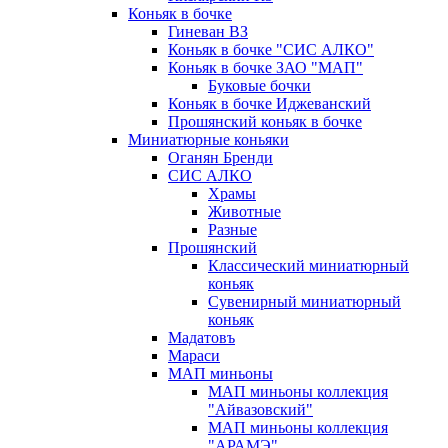
Коньяк в бочке
Гиневан ВЗ
Коньяк в бочке "СИС АЛКО"
Коньяк в бочке ЗАО "МАП"
Буковые бочки
Коньяк в бочке Иджеванский
Прошянский коньяк в бочке
Миниатюрные коньяки
Оганян Бренди
СИС АЛКО
Храмы
Животные
Разные
Прошянский
Классический миниатюрный
коньяк
Сувенирный миниатюрный
коньяк
Мадатовъ
Мараси
МАП миньоны
МАП миньоны коллекция
"Айвазовский"
МАП миньоны коллекция
"АРАМЭ"