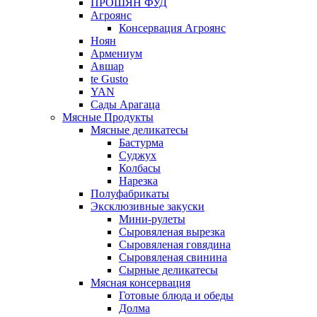
ПРОШЯН ФУД
Агроянс
Консервация Агроянс
Ноян
Армениум
Авшар
te Gusto
YAN
Сады Арагаца
Мясные Продукты
Мясные деликатесы
Бастурма
Суджух
Колбасы
Нарезка
Полуфабрикаты
Эксклюзивные закуски
Мини-рулеты
Сыровяленая вырезка
Сыровяленая говядина
Сыровяленая свинина
Сырные деликатесы
Мясная консервация
Готовые блюда и обеды
Долма