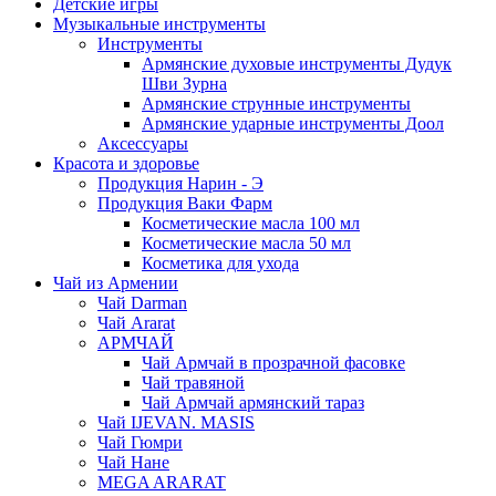
Детские игры
Музыкальные инструменты
Инструменты
Армянские духовые инструменты Дудук
Шви Зурна
Армянские струнные инструменты
Армянские ударные инструменты Доол
Аксессуары
Красота и здоровье
Продукция Нарин - Э
Продукция Ваки Фарм
Косметические масла 100 мл
Косметические масла 50 мл
Косметика для ухода
Чай из Армении
Чай Darman
Чай Ararat
АРМЧАЙ
Чай Армчай в прозрачной фасовке
Чай травяной
Чай Армчай армянский тараз
Чай IJEVAN. MASIS
Чай Гюмри
Чай Нане
MEGA ARARAT