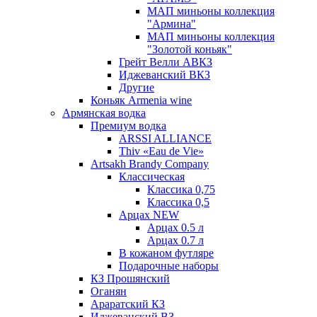
МАП миньоны коллекция
"Армина"
МАП миньоны коллекция
"Золотой коньяк"
Грейт Велли АВКЗ
Иджеванский ВКЗ
Другие
Коньяк Armenia wine
Армянская водка
Премиум водка
ARSSI ALLIANCE
Thiv «Eau de Vie»
Artsakh Brandy Company
Классическая
Классика 0,75
Классика 0,5
Арцах NEW
Арцах 0.5 л
Арцах 0.7 л
В кожаном футляре
Подарочные наборы
КЗ Прошянский
Оганян
Араратский КЗ
Иджеванский ВЗ