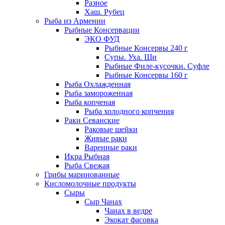
Разное
Хаш. Рубец
Рыба из Армении
Рыбные Консервации
ЭКО ФУД
Рыбные Консервы 240 г
Супы. Уха. Щи
Рыбные Филе-кусочки. Суфле
Рыбные Консервы 160 г
Рыба Охлажденная
Рыба замороженная
Рыба копченая
Рыба холодного копчения
Раки Севанские
Раковые шейки
Живые раки
Варенные раки
Икра Рыбная
Рыба Свежая
Грибы маринованные
Кисломолочные продукты
Сыры
Сыр Чанах
Чанах в ведре
Экокат фасовка