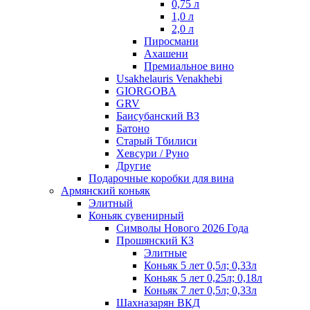
0,75 л
1,0 л
2,0 л
Пиросмани
Ахашени
Премиальное вино
Usakhelauris Venakhebi
GIORGOBA
GRV
Баисубанский ВЗ
Батоно
Старый Тбилиси
Хевсури / Руно
Другие
Подарочные коробки для вина
Армянский коньяк
Элитный
Коньяк сувенирный
Символы Нового 2026 Года
Прошянский КЗ
Элитные
Коньяк 5 лет 0,5л; 0,33л
Коньяк 5 лет 0,25л; 0,18л
Коньяк 7 лет 0,5л; 0,33л
Шахназарян ВКД