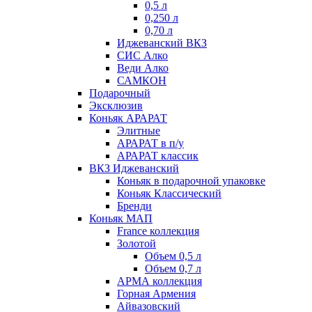
0,5 л
0,250 л
0,70 л
Иджеванский ВКЗ
СИС Алко
Веди Алко
САМКОН
Подарочный
Эксклюзив
Коньяк АРАРАТ
Элитные
АРАРАТ в п/у
АРАРАТ классик
ВКЗ Иджеванский
Коньяк в подарочной упаковке
Коньяк Классический
Бренди
Коньяк МАП
France коллекция
Золотой
Объем 0,5 л
Объем 0,7 л
АРМА коллекция
Горная Армения
Айвазовский