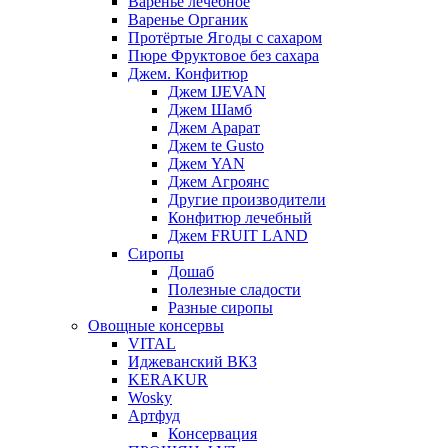
Варенье лечебное
Варенье Органик
Протёртые Ягоды с сахаром
Пюре Фруктовое без сахара
Джем. Конфитюр
Джем IJEVAN
Джем Шамб
Джем Арарат
Джем te Gusto
Джем YAN
Джем Агроянс
Другие производители
Конфитюр лечебный
Джем FRUIT LAND
Сиропы
Дошаб
Полезные сладости
Разные сиропы
Овощные консервы
VITAL
Иджеванский ВКЗ
KERAKUR
Wosky
Артфуд
Консервация