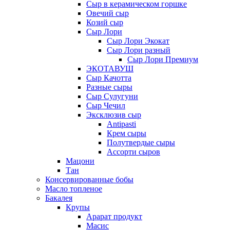
Сыр в керамическом горшке
Овечий сыр
Козий сыр
Сыр Лори
Сыр Лори Экокат
Сыр Лори разный
Сыр Лори Премиум
ЭКОТАВУШ
Сыр Качотта
Разные сыры
Сыр Сулугуни
Сыр Чечил
Эксклюзив сыр
Antipasti
Крем сыры
Полутвердые сыры
Ассорти сыров
Мацони
Тан
Консервированные бобы
Масло топленое
Бакалея
Крупы
Арарат продукт
Масис