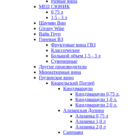
Разные вина
МЕЦ СЮНИК
0,75 л
1,5 - 3 л
Шаумян Вин
Givany Wine
Вайк Груп
Гиневан ВЗ
Фруктовые вина ГВЗ
Классические
Большой объем 1,5 - 3 л
Сувенирные
Другие производители
Миниатюрные вина
Грузинское вино
Кварельский Погреб
Киндзмараули
Киндзмараули 0,75 л.
Киндзмараули 1,0 л.
Киндзмараули 2,0 л.
Алазанская Долина
Алазанка 0,75 л
Алазанка 1,0 л
Алазанка 2,0 л
Саперави