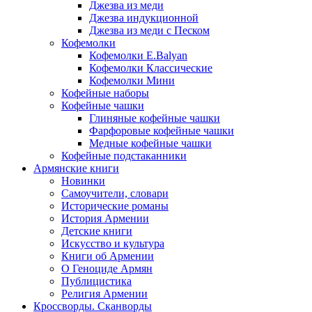
Джезва из меди
Джезва индукционной
Джезва из меди с Песком
Кофемолки
Кофемолки E.Balyan
Кофемолки Классические
Кофемолки Мини
Кофейные наборы
Кофейные чашки
Глиняные кофейные чашки
Фарфоровые кофейные чашки
Медные кофейные чашки
Кофейные подстаканники
Армянские книги
Новинки
Самоучители, словари
Исторические романы
История Армении
Детские книги
Иcкусство и культура
Книги об Армении
О Геноциде Армян
Публицистика
Религия Армении
Кроссворды. Сканворды