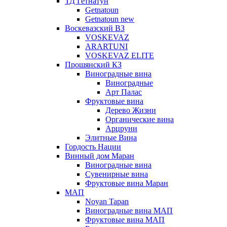
ТД Гетнатун
Getnatoun
Getnatoun new
Воскевазский ВЗ
VOSKEVAZ
ARARTUNI
VOSKEVAZ ELITE
Прошянский КЗ
Виноградные вина
Виноградные
Арт Палас
Фруктовые вина
Дерево Жизни
Органические вина
Арцруни
Элитные Вина
Гордость Нации
Винный дом Маран
Виноградные вина
Сувенирные вина
Фруктовые вина Маран
МАП
Noyan Tapan
Виноградные вина МАП
Фруктовые вина МАП