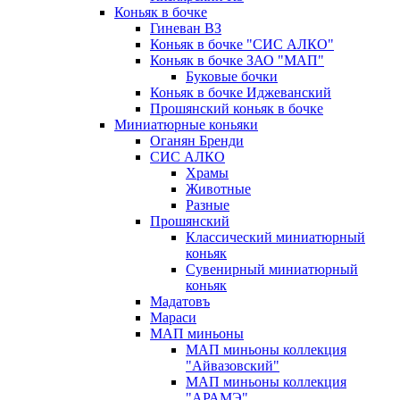
Коньяк в бочке
Гиневан ВЗ
Коньяк в бочке "СИС АЛКО"
Коньяк в бочке ЗАО "МАП"
Буковые бочки
Коньяк в бочке Иджеванский
Прошянский коньяк в бочке
Миниатюрные коньяки
Оганян Бренди
СИС АЛКО
Храмы
Животные
Разные
Прошянский
Классический миниатюрный
коньяк
Сувенирный миниатюрный
коньяк
Мадатовъ
Мараси
МАП миньоны
МАП миньоны коллекция
"Айвазовский"
МАП миньоны коллекция
"АРАМЭ"