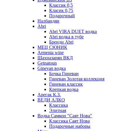
Классик 0,5
Класик 0,75
Подарочный
Налбандян
Abri
Abri VIRA DUET водка
Abri водка в тубе
Бренди Abri
МЕЦ СЮНИК
Armenia wine
Шахназарян ВКД
Getnatoun
Ginevan водка
Бочка Гиневан
Гиневан Золотая коллекция
Гиневан классик
Крепкая водка
Арегак К.З.
ВЕДИ АЛКО
Классика
Элитная
Водка Самкон "Саят Нова"
Классика Саят Нова
Подарочные наборы