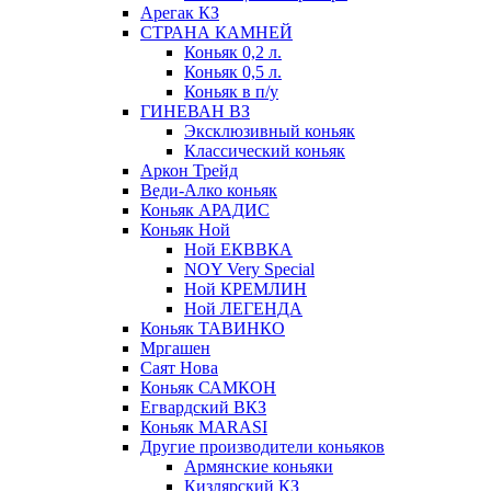
Арегак КЗ
СТРАНА КАМНЕЙ
Коньяк 0,2 л.
Коньяк 0,5 л.
Коньяк в п/у
ГИНЕВАН ВЗ
Эксклюзивный коньяк
Классический коньяк
Аркон Трейд
Веди-Алко коньяк
Коньяк АРАДИС
Коньяк Ной
Ной ЕКВВКА
NOY Very Special
Ной КРЕМЛИН
Ной ЛЕГЕНДА
Коньяк ТАВИНКО
Мргашен
Саят Нова
Коньяк САМКОН
Егвардский ВКЗ
Коньяк MARASI
Другие производители коньяков
Армянские коньяки
Кизлярский КЗ