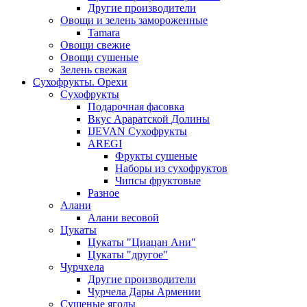
Другие производители
Овощи и зелень замороженные
Tamara
Овощи свежие
Овощи сушеные
Зелень свежая
Сухофрукты. Орехи
Сухофрукты
Подарочная фасовка
Вкус Араратской Долины
IJEVAN Сухофрукты
AREGI
Фрукты сушеные
Наборы из сухофруктов
Чипсы фруктовые
Разное
Алани
Алани весовой
Цукаты
Цукаты "Циацан Ани"
Цукаты "другое"
Чурчхела
Другие производители
Чурчела Дары Армении
Сушеные ягоды