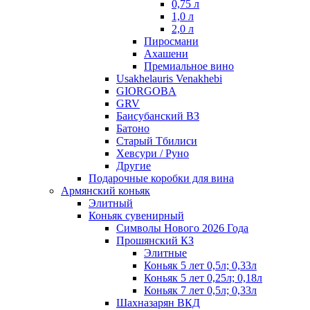
0,75 л
1,0 л
2,0 л
Пиросмани
Ахашени
Премиальное вино
Usakhelauris Venakhebi
GIORGOBA
GRV
Баисубанский ВЗ
Батоно
Старый Тбилиси
Хевсури / Руно
Другие
Подарочные коробки для вина
Армянский коньяк
Элитный
Коньяк сувенирный
Символы Нового 2026 Года
Прошянский КЗ
Элитные
Коньяк 5 лет 0,5л; 0,33л
Коньяк 5 лет 0,25л; 0,18л
Коньяк 7 лет 0,5л; 0,33л
Шахназарян ВКД