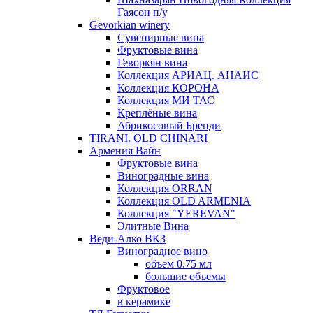
Гаясон п/у
Gevorkian winery
Сувенирные вина
Фруктовые вина
Геворкян вина
Коллекция АРИАЦ. АНАИС
Коллекция КОРОНА
Коллекция МИ ТАС
Креплёные вина
Абрикосовый Бренди
TIRANI. OLD CHINARI
Армения Вайн
Фруктовые вина
Виноградные вина
Коллекция ORRAN
Коллекция OLD ARMENIA
Коллекция "YEREVAN"
Элитные Вина
Веди-Алко ВКЗ
Виноградное вино
объем 0.75 мл
большие объемы
Фруктовое
в керамике