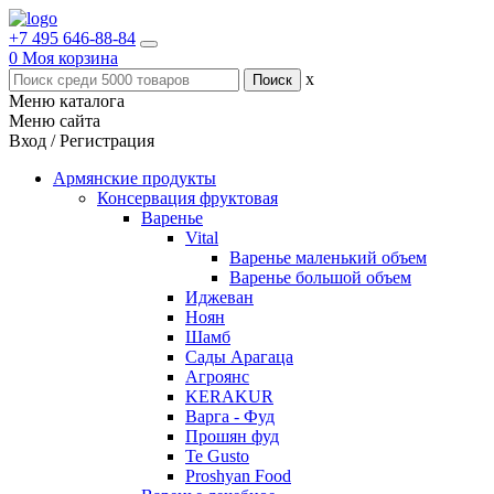
+7 495 646-88-84
0
Моя корзина
x
Меню каталога
Меню сайта
Вход / Регистрация
Армянские продукты
Консервация фруктовая
Варенье
Vital
Варенье маленький объем
Варенье большой объем
Иджеван
Ноян
Шамб
Сады Арагаца
Агроянс
KERAKUR
Варга - Фуд
Прошян фуд
Te Gusto
Proshyan Food