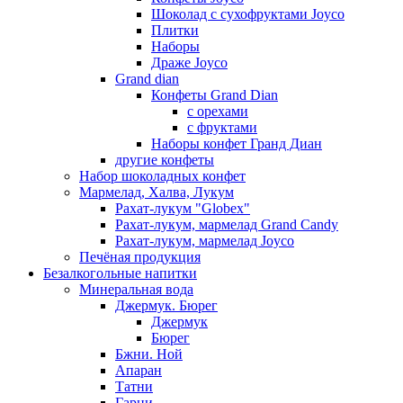
Шоколад с сухофруктами Joyco
Плитки
Наборы
Драже Joyco
Grand dian
Конфеты Grand Dian
с орехами
с фруктами
Наборы конфет Гранд Диан
другие конфеты
Набор шоколадных конфет
Мармелад, Халва, Лукум
Рахат-лукум "Globex"
Рахат-лукум, мармелад Grand Candy
Рахат-лукум, мармелад Joyco
Печёная продукция
Безалкогольные напитки
Минеральная вода
Джермук. Бюрег
Джермук
Бюрег
Бжни. Ной
Апаран
Татни
Гарни