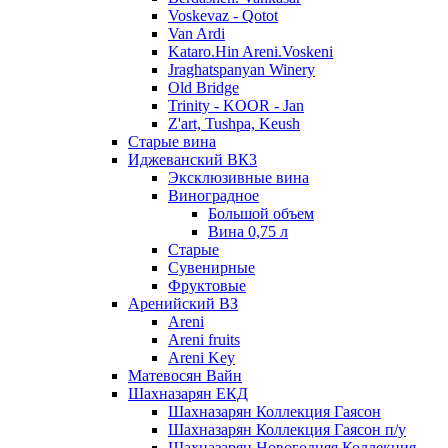
Voskevaz - Qotot
Van Ardi
Kataro.Hin Areni.Voskeni
Jraghatspanyan Winery
Old Bridge
Trinity - KOOR - Jan
Z'art, Tushpa, Keush
Старые вина
Иджеванский ВК3
Эксклюзивные вина
Виноградное
Большой объем
Вина 0,75 л
Старые
Сувенирные
Фруктовые
Аренийский ВЗ
Areni
Areni fruits
Areni Key
Матевосян Вайн
Шахназарян ЕКД
Шахназарян Коллекция Гаясон
Шахназарян Коллекция Гаясон п/у
Шахназарян Новогодняя Коллекция