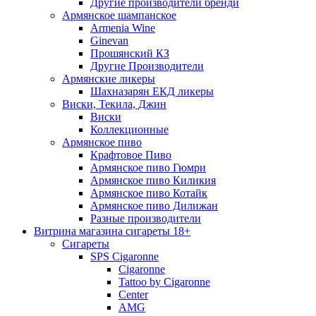
Другие производители бренди
Армянское шампанское
Armenia Wine
Ginevan
Прошянский КЗ
Другие Производители
Армянские ликеры
Шахназарян ЕКД ликеры
Виски, Текила, Джин
Виски
Коллекционные
Армянское пиво
Крафтовое Пиво
Армянское пиво Гюмри
Армянское пиво Киликия
Армянское пиво Котайк
Армянское пиво Дилижан
Разные производители
Витрина магазина сигареты 18+
Cигареты
SPS Cigaronne
Сigaronne
Tattoo by Cigaronne
Center
AMG