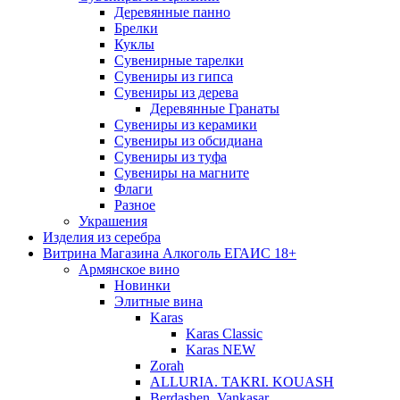
Деревянные панно
Брелки
Куклы
Сувенирные тарелки
Сувениры из гипса
Сувениры из дерева
Деревянные Гранаты
Сувениры из керамики
Сувениры из обсидиана
Сувениры из туфа
Сувениры на магните
Флаги
Разное
Украшения
Изделия из серебра
Витрина Магазина Алкоголь ЕГАИС 18+
Армянское вино
Новинки
Элитные вина
Karas
Karas Classic
Karas NEW
Zorah
ALLURIA. TAKRI. KOUASH
Berdashen. Vankasar