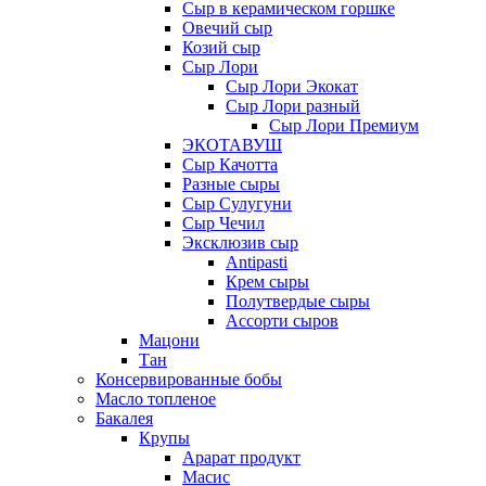
Сыр в керамическом горшке
Овечий сыр
Козий сыр
Сыр Лори
Сыр Лори Экокат
Сыр Лори разный
Сыр Лори Премиум
ЭКОТАВУШ
Сыр Качотта
Разные сыры
Сыр Сулугуни
Сыр Чечил
Эксклюзив сыр
Antipasti
Крем сыры
Полутвердые сыры
Ассорти сыров
Мацони
Тан
Консервированные бобы
Масло топленое
Бакалея
Крупы
Арарат продукт
Масис