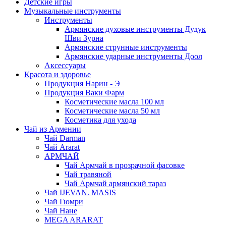
Детские игры
Музыкальные инструменты
Инструменты
Армянские духовые инструменты Дудук
Шви Зурна
Армянские струнные инструменты
Армянские ударные инструменты Доол
Аксессуары
Красота и здоровье
Продукция Нарин - Э
Продукция Ваки Фарм
Косметические масла 100 мл
Косметические масла 50 мл
Косметика для ухода
Чай из Армении
Чай Darman
Чай Ararat
АРМЧАЙ
Чай Армчай в прозрачной фасовке
Чай травяной
Чай Армчай армянский тараз
Чай IJEVAN. MASIS
Чай Гюмри
Чай Нане
MEGA ARARAT