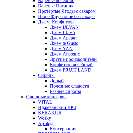
Варенье лечебное
Варенье Органик
Протёртые Ягоды с сахаром
Пюре Фруктовое без сахара
Джем. Конфитюр
Джем IJEVAN
Джем Шамб
Джем Арарат
Джем te Gusto
Джем YAN
Джем Агроянс
Другие производители
Конфитюр лечебный
Джем FRUIT LAND
Сиропы
Дошаб
Полезные сладости
Разные сиропы
Овощные консервы
VITAL
Иджеванский ВКЗ
KERAKUR
Wosky
Артфуд
Консервация