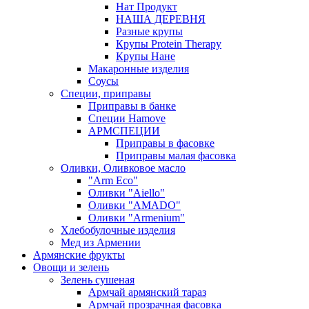
Нат Продукт
НАША ДЕРЕВНЯ
Разные крупы
Крупы Protein Therapy
Крупы Нане
Макаронные изделия
Соусы
Специи, приправы
Приправы в банке
Специи Hamove
АРМСПЕЦИИ
Приправы в фасовке
Приправы малая фасовка
Оливки, Оливковое масло
"Arm Eco"
Оливки "Aiello"
Оливки "AMADO"
Оливки "Armenium"
Хлебобулочные изделия
Мед из Армении
Армянские фрукты
Овощи и зелень
Зелень сушеная
Армчай армянский тараз
Армчай прозрачная фасовка