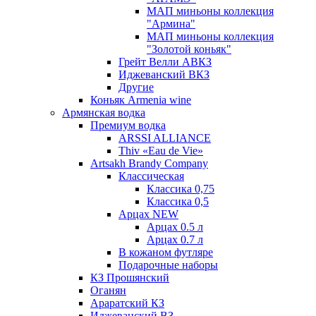
МАП миньоны коллекция
"Армина"
МАП миньоны коллекция
"Золотой коньяк"
Грейт Велли АВКЗ
Иджеванский ВКЗ
Другие
Коньяк Armenia wine
Армянская водка
Премиум водка
ARSSI ALLIANCE
Thiv «Eau de Vie»
Artsakh Brandy Company
Классическая
Классика 0,75
Классика 0,5
Арцах NEW
Арцах 0.5 л
Арцах 0.7 л
В кожаном футляре
Подарочные наборы
КЗ Прошянский
Оганян
Араратский КЗ
Иджеванский ВЗ