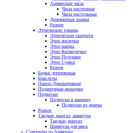
Армянские часы
Часы настенные
Часы настольные
Деревянные храмы
Разное
Этнические товары
Этнические скатерти
Этно жилетки
Этно шапка
Этно Косметички
Этно Подушки
Этно Сумки
Разное
Бочки деревянные
Браслеты
Панно Декоративное
Подарочные мешочки
Подвески
Подвески в машину
Подвески из дерева
Разное
Тандыр, мангал, шампура
Тандыр, мангал
Шампура для мяса
Сувениры из Армении