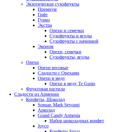
Экзотические сухофрукты
Премиум
Гифт
Гурмэ
Экстра
Орехи и семечки
Сухофрукты и ягоды
Сухофрукты с начинкой
Эконом
Орехи, семечки
Сухофрукты, ягоды
Орехи
Орехи весовые
Сладости с Орехами
Орехи в меду
Орехи в меду Te Gusto
Фруктовая пастила
Сладости из Армении
Конфеты, Шоколад
Sonuar. Mark Sevouni
Арколад
Grand Candy Armenia
Набор шоколадных конфет
Joyco
Конфеты Joyco