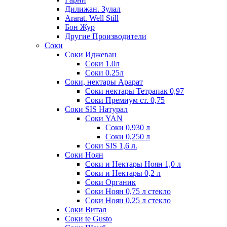
Дилижан. Зулал
Ararat. Well Still
Бон Жур
Другие Производители
Соки
Соки Иджеван
Соки 1.0л
Соки 0.25л
Соки, нектары Арарат
Соки нектары Тетрапак 0,97
Соки Премиум ст. 0,75
Соки SIS Натурал
Соки YAN
Соки 0,930 л
Соки 0,250 л
Соки SIS 1,6 л.
Соки Ноян
Соки и Нектары Ноян 1,0 л
Соки и Нектары 0,2 л
Соки Органик
Соки Ноян 0,75 л стекло
Соки Ноян 0,25 л стекло
Соки Витал
Соки te Gusto