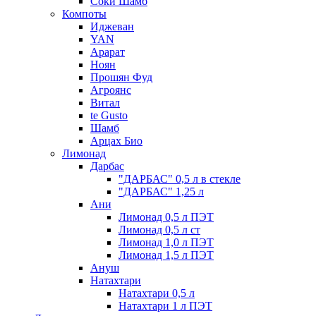
Соки Шамб
Компоты
Иджеван
YAN
Арарат
Ноян
Прошян Фуд
Агроянс
Витал
te Gusto
Шамб
Арцах Био
Лимонад
Дарбас
"ДАРБАС" 0,5 л в стекле
"ДАРБАС" 1,25 л
Ани
Лимонад 0,5 л ПЭТ
Лимонад 0,5 л ст
Лимонад 1,0 л ПЭТ
Лимонад 1,5 л ПЭТ
Ануш
Натахтари
Натахтари 0,5 л
Натахтари 1 л ПЭТ