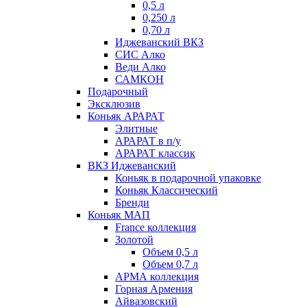
0,5 л
0,250 л
0,70 л
Иджеванский ВКЗ
СИС Алко
Веди Алко
САМКОН
Подарочный
Эксклюзив
Коньяк АРАРАТ
Элитные
АРАРАТ в п/у
АРАРАТ классик
ВКЗ Иджеванский
Коньяк в подарочной упаковке
Коньяк Классический
Бренди
Коньяк МАП
France коллекция
Золотой
Объем 0,5 л
Объем 0,7 л
АРМА коллекция
Горная Армения
Айвазовский