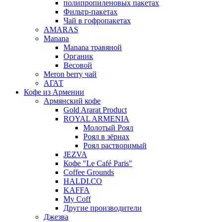
полипропиленовых пакетах
Фильтр-пакетах
Чай в гофропакетах
AMARAS
Manana
Manana травяной
Органик
Весовой
Meron berry чай
АГАТ
Кофе из Армении
Армянский кофе
Gold Ararat Product
ROYAL ARMENIA
Молотый Роял
Роял в зёрнах
Роял растворимый
JEZVA
Кофе "Le Café Paris"
Coffee Grounds
HALDI.CO
KAFFA
My Coff
Другие производители
Джезва