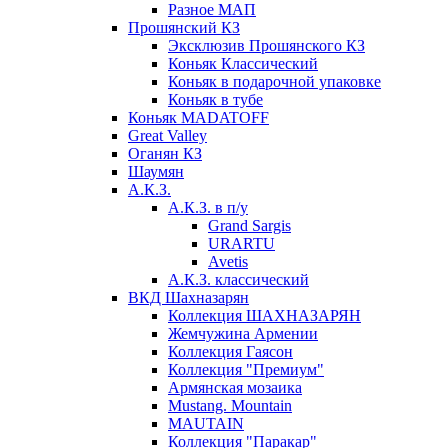
Разное МАП
Прошянский КЗ
Эксклюзив Прошянского КЗ
Коньяк Классический
Коньяк в подарочной упаковке
Коньяк в тубе
Коньяк MADATOFF
Great Valley
Оганян КЗ
Шаумян
А.К.З.
А.К.З. в п/у
Grand Sargis
URARTU
Avetis
А.К.З. классический
ВКД Шахназарян
Коллекция ШАХНАЗАРЯН
Жемчужина Армении
Коллекция Гаясон
Коллекция "Премиум"
Армянская мозаика
Mustang. Mountain
MAUTAIN
Коллекция "Паракар"