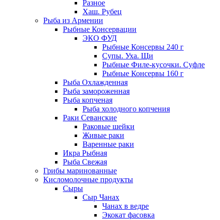
Разное
Хаш. Рубец
Рыба из Армении
Рыбные Консервации
ЭКО ФУД
Рыбные Консервы 240 г
Супы. Уха. Щи
Рыбные Филе-кусочки. Суфле
Рыбные Консервы 160 г
Рыба Охлажденная
Рыба замороженная
Рыба копченая
Рыба холодного копчения
Раки Севанские
Раковые шейки
Живые раки
Варенные раки
Икра Рыбная
Рыба Свежая
Грибы маринованные
Кисломолочные продукты
Сыры
Сыр Чанах
Чанах в ведре
Экокат фасовка