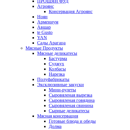
ПРОШЯН ФУД
Агроянс
Консервация Агроянс
Ноян
Армениум
Авшар
te Gusto
YAN
Сады Арагаца
Мясные Продукты
Мясные деликатесы
Бастурма
Суджух
Колбасы
Нарезка
Полуфабрикаты
Эксклюзивные закуски
Мини-рулеты
Сыровяленая вырезка
Сыровяленая говядина
Сыровяленая свинина
Сырные деликатесы
Мясная консервация
Готовые блюда и обеды
Долма