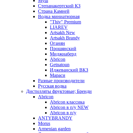
Муш
Степанакертский КЗ
Страна Камней
Водка миниатюрная
"Thiv" Premium
LIAREV
Artsakh New
Artsakh Brandy
Оганян
Прошянский
Миджнаберд
Abricon
Getnatoun
Иджеванский ВКЗ
Мараси
Разные производители
Русская водка
Дистилляты фруктовые; Бренди
Abricon
Abricon классика
Abricon в п/у NEW
Abricon в п/у
ANTYBRANDY
Morus
Armenian garden