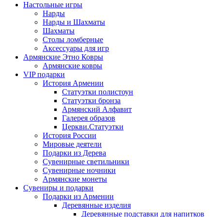
Настольные игры
Нарды
Нарды и Шахматы
Шахматы
Столы ломберные
Аксессуары для игр
Армянские Этно Ковры
Армянские ковры
VIP подарки
История Армении
Статуэтки полистоун
Статуэтки бронза
Армянский Алфавит
Галерея образов
Церкви.Статуэтки
История России
Мировые деятели
Подарки из Дерева
Сувенирные светильники
Сувенирные ночники
Армянские монеты
Сувениры и подарки
Подарки из Армении
Деревянные изделия
Деревянные подставки для напитков