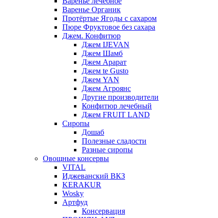
Варенье лечебное
Варенье Органик
Протёртые Ягоды с сахаром
Пюре Фруктовое без сахара
Джем. Конфитюр
Джем IJEVAN
Джем Шамб
Джем Арарат
Джем te Gusto
Джем YAN
Джем Агроянс
Другие производители
Конфитюр лечебный
Джем FRUIT LAND
Сиропы
Дошаб
Полезные сладости
Разные сиропы
Овощные консервы
VITAL
Иджеванский ВКЗ
KERAKUR
Wosky
Артфуд
Консервация