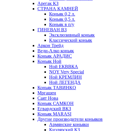
Арегак КЗ
СТРАНА КАМНЕЙ
Коньяк 0,2 л.
Коньяк 0,5 л.
Коньяк в п/у
ГИНЕВАН ВЗ
Эксклюзивный коньяк
Классический коньяк
Аркон Трейд
Веди-Алко коньяк
Коньяк АРАДИС
Коньяк Ной
Ной ЕКВВКА
NOY Very Special
Ной КРЕМЛИН
Ной ЛЕГЕНДА
Коньяк ТАВИНКО
Мргашен
Саят Нова
Коньяк САМКОН
Егвардский ВКЗ
Коньяк MARASI
Другие производители коньяков
Армянские коньяки
Кизлярский КЗ