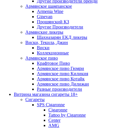
Другие производители бренди
Армянское шампанское
Armenia Wine
Ginevan
Прошянский КЗ
Другие Производители
Армянские ликеры
Шахназарян ЕКД ликеры
Виски, Текила, Джин
Виски
Коллекционные
Армянское пиво
Крафтовое Пиво
Армянское пиво Гюмри
Армянское пиво Киликия
Армянское пиво Котайк
Армянское пиво Дилижан
Разные производители
Витрина магазина сигареты 18+
Cигареты
SPS Cigaronne
Сigaronne
Tattoo by Cigaronne
Center
AMG