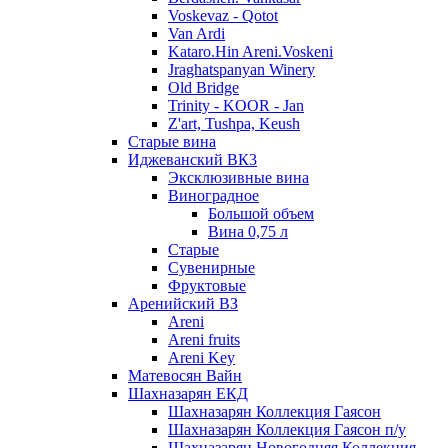
Voskevaz - Qotot
Van Ardi
Kataro.Hin Areni.Voskeni
Jraghatspanyan Winery
Old Bridge
Trinity - KOOR - Jan
Z'art, Tushpa, Keush
Старые вина
Иджеванский ВК3
Эксклюзивные вина
Виноградное
Большой объем
Вина 0,75 л
Старые
Сувенирные
Фруктовые
Аренийский ВЗ
Areni
Areni fruits
Areni Key
Матевосян Вайн
Шахназарян ЕКД
Шахназарян Коллекция Гаясон
Шахназарян Коллекция Гаясон п/у
Шахназарян Новогодняя Коллекция