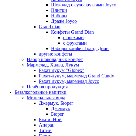
Шоколад с сухофруктами Joyco
Плитки
Наборы
Драже Joyco
Grand dian
Конфеты Grand Dian
с орехами
с фруктами
Наборы конфет Гранд Диан
другие конфеты
Набор шоколадных конфет
Мармелад, Халва, Лукум
Рахат-лукум "Globex"
Рахат-лукум, мармелад Grand Candy
Рахат-лукум, мармелад Joyco
Печёная продукция
Безалкогольные напитки
Минеральная вода
Джермук. Бюрег
Джермук
Бюрег
Бжни. Ной
Апаран
Татни
Гарни