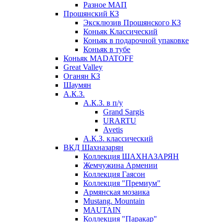
Разное МАП
Прошянский КЗ
Эксклюзив Прошянского КЗ
Коньяк Классический
Коньяк в подарочной упаковке
Коньяк в тубе
Коньяк MADATOFF
Great Valley
Оганян КЗ
Шаумян
А.К.З.
А.К.З. в п/у
Grand Sargis
URARTU
Avetis
А.К.З. классический
ВКД Шахназарян
Коллекция ШАХНАЗАРЯН
Жемчужина Армении
Коллекция Гаясон
Коллекция "Премиум"
Армянская мозаика
Mustang. Mountain
MAUTAIN
Коллекция "Паракар"