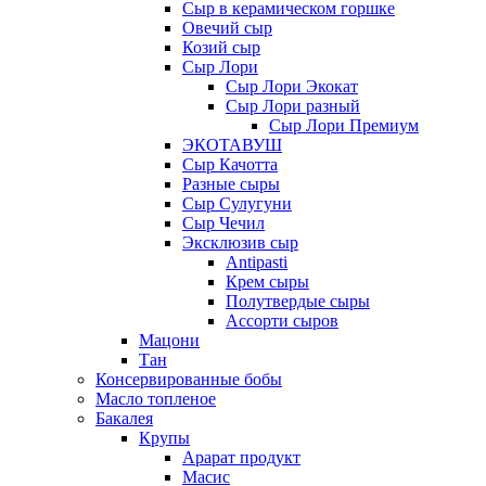
Сыр в керамическом горшке
Овечий сыр
Козий сыр
Сыр Лори
Сыр Лори Экокат
Сыр Лори разный
Сыр Лори Премиум
ЭКОТАВУШ
Сыр Качотта
Разные сыры
Сыр Сулугуни
Сыр Чечил
Эксклюзив сыр
Antipasti
Крем сыры
Полутвердые сыры
Ассорти сыров
Мацони
Тан
Консервированные бобы
Масло топленое
Бакалея
Крупы
Арарат продукт
Масис