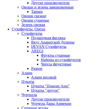
Другие производители
Овощи и зелень замороженные
Tamara
Овощи свежие
Овощи сушеные
Зелень свежая
Сухофрукты. Орехи
Сухофрукты
Подарочная фасовка
Вкус Араратской Долины
IJEVAN Сухофрукты
AREGI
Фрукты сушеные
Наборы из сухофруктов
Чипсы фруктовые
Разное
Алани
Алани весовой
Цукаты
Цукаты "Циацан Ани"
Цукаты "другое"
Чурчхела
Другие производители
Чурчела Дары Армении
Сушеные ягоды