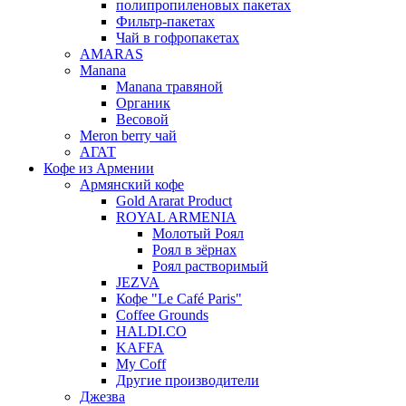
полипропиленовых пакетах
Фильтр-пакетах
Чай в гофропакетах
AMARAS
Manana
Manana травяной
Органик
Весовой
Meron berry чай
АГАТ
Кофе из Армении
Армянский кофе
Gold Ararat Product
ROYAL ARMENIA
Молотый Роял
Роял в зёрнах
Роял растворимый
JEZVA
Кофе "Le Café Paris"
Coffee Grounds
HALDI.CO
KAFFA
My Coff
Другие производители
Джезва