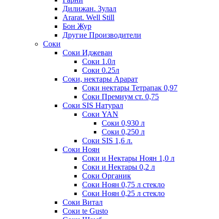
Дилижан. Зулал
Ararat. Well Still
Бон Жур
Другие Производители
Соки
Соки Иджеван
Соки 1.0л
Соки 0.25л
Соки, нектары Арарат
Соки нектары Тетрапак 0,97
Соки Премиум ст. 0,75
Соки SIS Натурал
Соки YAN
Соки 0,930 л
Соки 0,250 л
Соки SIS 1,6 л.
Соки Ноян
Соки и Нектары Ноян 1,0 л
Соки и Нектары 0,2 л
Соки Органик
Соки Ноян 0,75 л стекло
Соки Ноян 0,25 л стекло
Соки Витал
Соки te Gusto