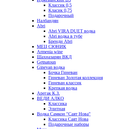
Классик 0,5
Класик 0,75
Подарочный
Налбандян
Abri
Abri VIRA DUET водка
Abri водка в тубе
Бренди Abri
МЕЦ СЮНИК
Armenia wine
Шахназарян ВКД
Getnatoun
Ginevan водка
Бочка Гиневан
Гиневан Золотая коллекция
Гиневан классик
Крепкая водка
Арегак К.З.
ВЕДИ АЛКО
Классика
Элитная
Водка Самкон "Саят Нова"
Классика Саят Нова
Подарочные наборы