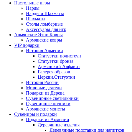
Настольные игры
Нарды
Нарды и Шахматы
Шахматы
Столы ломберные
Аксессуары для игр
Армянские Этно Ковры
Армянские ковры
VIP подарки
История Армении
Статуэтки полистоун
Статуэтки бронза
Армянский Алфавит
Галерея образов
Церкви.Статуэтки
История России
Мировые деятели
Подарки из Дерева
Сувенирные светильники
Сувенирные ночники
Армянские монеты
Сувениры и подарки
Подарки из Армении
Деревянные изделия
Деревянные подставки для напитков