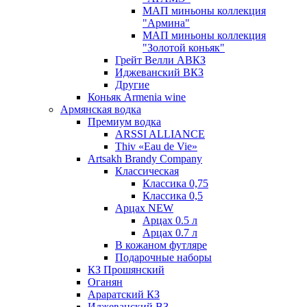
МАП миньоны коллекция
"Армина"
МАП миньоны коллекция
"Золотой коньяк"
Грейт Велли АВКЗ
Иджеванский ВКЗ
Другие
Коньяк Armenia wine
Армянская водка
Премиум водка
ARSSI ALLIANCE
Thiv «Eau de Vie»
Artsakh Brandy Company
Классическая
Классика 0,75
Классика 0,5
Арцах NEW
Арцах 0.5 л
Арцах 0.7 л
В кожаном футляре
Подарочные наборы
КЗ Прошянский
Оганян
Араратский КЗ
Иджеванский ВЗ