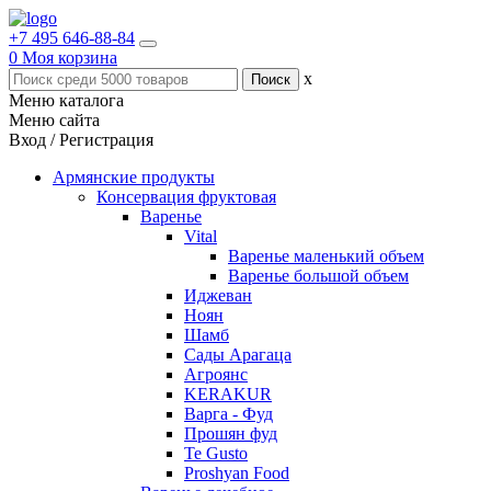
+7 495 646-88-84
0
Моя корзина
x
Меню каталога
Меню сайта
Вход / Регистрация
Армянские продукты
Консервация фруктовая
Варенье
Vital
Варенье маленький объем
Варенье большой объем
Иджеван
Ноян
Шамб
Сады Арагаца
Агроянс
KERAKUR
Варга - Фуд
Прошян фуд
Te Gusto
Proshyan Food