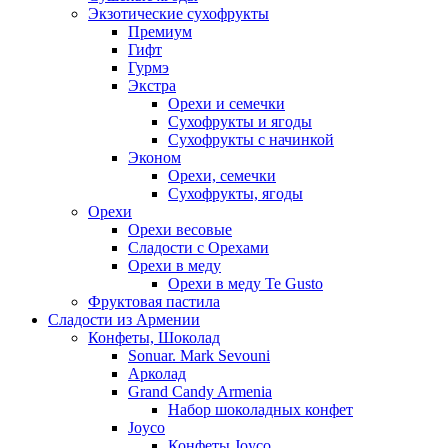
Экзотические сухофрукты
Премиум
Гифт
Гурмэ
Экстра
Орехи и семечки
Сухофрукты и ягоды
Сухофрукты с начинкой
Эконом
Орехи, семечки
Сухофрукты, ягоды
Орехи
Орехи весовые
Сладости с Орехами
Орехи в меду
Орехи в меду Te Gusto
Фруктовая пастила
Сладости из Армении
Конфеты, Шоколад
Sonuar. Mark Sevouni
Арколад
Grand Candy Armenia
Набор шоколадных конфет
Joyco
Конфеты Joyco