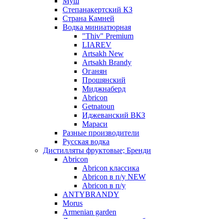
Муш
Степанакертский КЗ
Страна Камней
Водка миниатюрная
"Thiv" Premium
LIAREV
Artsakh New
Artsakh Brandy
Оганян
Прошянский
Миджнаберд
Abricon
Getnatoun
Иджеванский ВКЗ
Мараси
Разные производители
Русская водка
Дистилляты фруктовые; Бренди
Abricon
Abricon классика
Abricon в п/у NEW
Abricon в п/у
ANTYBRANDY
Morus
Armenian garden