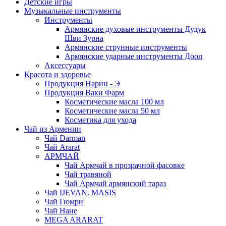
Детские игры
Музыкальные инструменты
Инструменты
Армянские духовые инструменты Дудук
Шви Зурна
Армянские струнные инструменты
Армянские ударные инструменты Доол
Аксессуары
Красота и здоровье
Продукция Нарин - Э
Продукция Ваки Фарм
Косметические масла 100 мл
Косметические масла 50 мл
Косметика для ухода
Чай из Армении
Чай Darman
Чай Ararat
АРМЧАЙ
Чай Армчай в прозрачной фасовке
Чай травяной
Чай Армчай армянский тараз
Чай IJEVAN. MASIS
Чай Гюмри
Чай Нане
MEGA ARARAT