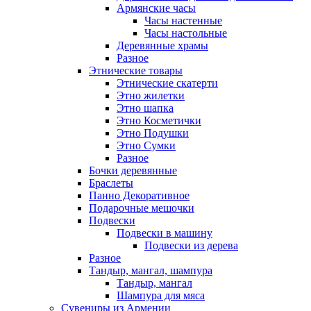
Армянские часы
Часы настенные
Часы настольные
Деревянные храмы
Разное
Этнические товары
Этнические скатерти
Этно жилетки
Этно шапка
Этно Косметички
Этно Подушки
Этно Сумки
Разное
Бочки деревянные
Браслеты
Панно Декоративное
Подарочные мешочки
Подвески
Подвески в машину
Подвески из дерева
Разное
Тандыр, мангал, шампура
Тандыр, мангал
Шампура для мяса
Сувениры из Армении