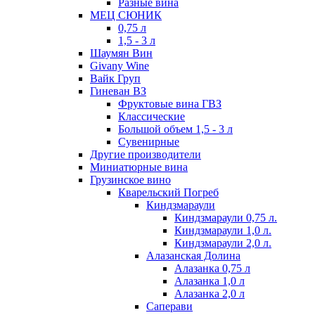
Разные вина
МЕЦ СЮНИК
0,75 л
1,5 - 3 л
Шаумян Вин
Givany Wine
Вайк Груп
Гиневан ВЗ
Фруктовые вина ГВЗ
Классические
Большой объем 1,5 - 3 л
Сувенирные
Другие производители
Миниатюрные вина
Грузинское вино
Кварельский Погреб
Киндзмараули
Киндзмараули 0,75 л.
Киндзмараули 1,0 л.
Киндзмараули 2,0 л.
Алазанская Долина
Алазанка 0,75 л
Алазанка 1,0 л
Алазанка 2,0 л
Саперави