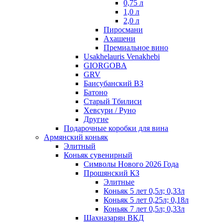
0,75 л
1,0 л
2,0 л
Пиросмани
Ахашени
Премиальное вино
Usakhelauris Venakhebi
GIORGOBA
GRV
Баисубанский ВЗ
Батоно
Старый Тбилиси
Хевсури / Руно
Другие
Подарочные коробки для вина
Армянский коньяк
Элитный
Коньяк сувенирный
Символы Нового 2026 Года
Прошянский КЗ
Элитные
Коньяк 5 лет 0,5л; 0,33л
Коньяк 5 лет 0,25л; 0,18л
Коньяк 7 лет 0,5л; 0,33л
Шахназарян ВКД