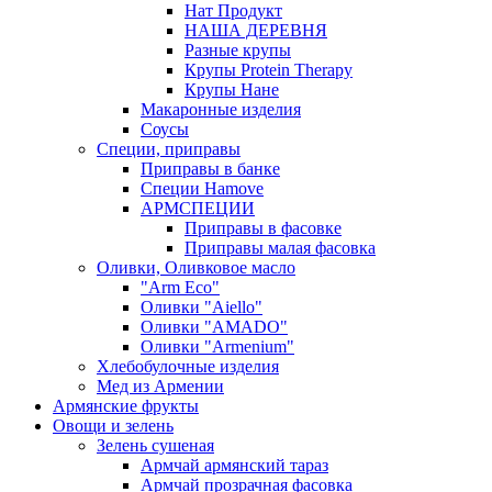
Нат Продукт
НАША ДЕРЕВНЯ
Разные крупы
Крупы Protein Therapy
Крупы Нане
Макаронные изделия
Соусы
Специи, приправы
Приправы в банке
Специи Hamove
АРМСПЕЦИИ
Приправы в фасовке
Приправы малая фасовка
Оливки, Оливковое масло
"Arm Eco"
Оливки "Aiello"
Оливки "AMADO"
Оливки "Armenium"
Хлебобулочные изделия
Мед из Армении
Армянские фрукты
Овощи и зелень
Зелень сушеная
Армчай армянский тараз
Армчай прозрачная фасовка