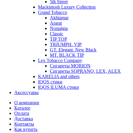
5th Street
Mackintosh Luxury Collection
Grand Tobacco
Akhtamar
Ararat
Nostalgia
Classic
TIP TOP
TRIUMPH. VIP
GT. Elegant. New Black
MT. BLACK TIP
Lex Tobacco Company
Сигареты MORION
Сигареты SOPRANO, LEX, ALEX
KARELIA and others
IQOS стики
IQOS ILUMA стики
Аксессуары
О компании
Каталог
Оплата
Доставка
Контакты
Как купить