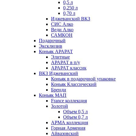
0,5 л
0,250 л
0,70 л
Иджеванский ВКЗ
СИС Алко
Веди Алко
САМКОН
Подарочный
Эксклюзив
Коньяк АРАРАТ
Элитные
АРАРАТ в п/у
АРАРАТ классик
ВКЗ Иджеванский
Коньяк в подарочной упаковке
Коньяк Классический
Бренди
Коньяк МАП
France коллекция
Золотой
Объем 0,5 л
Объем 0,7 л
АРМА коллекция
Горная Армения
Айвазовский