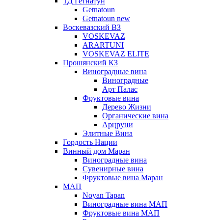
ТД Гетнатун
Getnatoun
Getnatoun new
Воскевазский ВЗ
VOSKEVAZ
ARARTUNI
VOSKEVAZ ELITE
Прошянский КЗ
Виноградные вина
Виноградные
Арт Палас
Фруктовые вина
Дерево Жизни
Органические вина
Арцруни
Элитные Вина
Гордость Нации
Винный дом Маран
Виноградные вина
Сувенирные вина
Фруктовые вина Маран
МАП
Noyan Tapan
Виноградные вина МАП
Фруктовые вина МАП