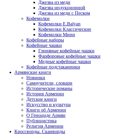
Джезва из меди
Джезва индукционной
Джезва из меди с Песком
Кофемолки
Кофемолки E.Balyan
Кофемолки Классические
Кофемолки Мини
Кофейные наборы
Кофейные чашки
Глиняные кофейные чашки
Фарфоровые кофейные чашки
Медные кофейные чашки
Кофейные подстаканники
Армянские книги
Новинки
Самоучители, словари
Исторические романы
История Армении
Детские книги
Иcкусство и культура
Книги об Армении
О Геноциде Армян
Публицистика
Религия Армении
Кроссворды. Сканворды