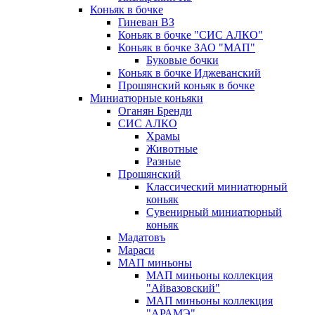
Коньяк в бочке
Гиневан ВЗ
Коньяк в бочке "СИС АЛКО"
Коньяк в бочке ЗАО "МАП"
Буковые бочки
Коньяк в бочке Иджеванский
Прошянский коньяк в бочке
Миниатюрные коньяки
Оганян Бренди
СИС АЛКО
Храмы
Животные
Разные
Прошянский
Классический миниатюрный
коньяк
Сувенирный миниатюрный
коньяк
Мадатовъ
Мараси
МАП миньоны
МАП миньоны коллекция
"Айвазовский"
МАП миньоны коллекция
"АРАМЭ"