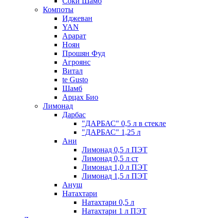
Соки Шамб
Компоты
Иджеван
YAN
Арарат
Ноян
Прошян Фуд
Агроянс
Витал
te Gusto
Шамб
Арцах Био
Лимонад
Дарбас
"ДАРБАС" 0,5 л в стекле
"ДАРБАС" 1,25 л
Ани
Лимонад 0,5 л ПЭТ
Лимонад 0,5 л ст
Лимонад 1,0 л ПЭТ
Лимонад 1,5 л ПЭТ
Ануш
Натахтари
Натахтари 0,5 л
Натахтари 1 л ПЭТ