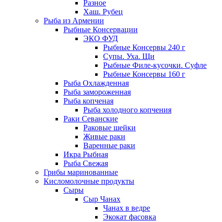
Разное
Хаш. Рубец
Рыба из Армении
Рыбные Консервации
ЭКО ФУД
Рыбные Консервы 240 г
Супы. Уха. Щи
Рыбные Филе-кусочки. Суфле
Рыбные Консервы 160 г
Рыба Охлажденная
Рыба замороженная
Рыба копченая
Рыба холодного копчения
Раки Севанские
Раковые шейки
Живые раки
Варенные раки
Икра Рыбная
Рыба Свежая
Грибы маринованные
Кисломолочные продукты
Сыры
Сыр Чанах
Чанах в ведре
Экокат фасовка