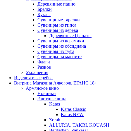
Деревянные панно
Брелки
Куклы
Сувенирные тарелки
Сувениры из гипса
Сувениры из дерева
Деревянные Гранаты
Сувениры из керамики
Сувениры из обсидиана
Сувениры из туфа
Сувениры на магните
Флаги
Разное
Украшения
Изделия из серебра
Витрина Магазина Алкоголь ЕГАИС 18+
Армянское вино
Новинки
Элитные вина
Karas
Karas Classic
Karas NEW
Zorah
ALLURIA. TAKRI. KOUASH
Berdashen. Vankasar