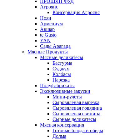
ПРОШЯН ФУД
Агроянс
Консервация Агроянс
Ноян
Армениум
Авшар
te Gusto
YAN
Сады Арагаца
Мясные Продукты
Мясные деликатесы
Бастурма
Суджух
Колбасы
Нарезка
Полуфабрикаты
Эксклюзивные закуски
Мини-рулеты
Сыровяленая вырезка
Сыровяленая говядина
Сыровяленая свинина
Сырные деликатесы
Мясная консервация
Готовые блюда и обеды
Долма