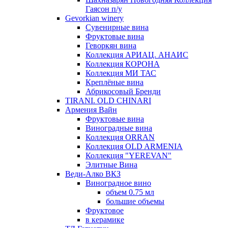
Гаясон п/у
Gevorkian winery
Сувенирные вина
Фруктовые вина
Геворкян вина
Коллекция АРИАЦ. АНАИС
Коллекция КОРОНА
Коллекция МИ ТАС
Креплёные вина
Абрикосовый Бренди
TIRANI. OLD CHINARI
Армения Вайн
Фруктовые вина
Виноградные вина
Коллекция ORRAN
Коллекция OLD ARMENIA
Коллекция "YEREVAN"
Элитные Вина
Веди-Алко ВКЗ
Виноградное вино
объем 0.75 мл
большие объемы
Фруктовое
в керамике