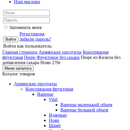
Наш магазин
Запомнить меня
Регистрация
Забыли пароль?
Войти как пользователь:
Главная страница
Армянские продукты
Консервация
фруктовая
Пюре Фруктовое без сахара
Пюре из Кизила без
добавления сахара Ноян 270г
Меню каталога
Каталог товаров
Армянские продукты
Консервация фруктовая
Варенье
Vital
Варенье маленький объем
Варенье большой объем
Иджеван
Ноян
Шамб