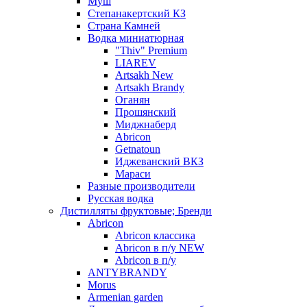
Муш
Степанакертский КЗ
Страна Камней
Водка миниатюрная
"Thiv" Premium
LIAREV
Artsakh New
Artsakh Brandy
Оганян
Прошянский
Миджнаберд
Abricon
Getnatoun
Иджеванский ВКЗ
Мараси
Разные производители
Русская водка
Дистилляты фруктовые; Бренди
Abricon
Abricon классика
Abricon в п/у NEW
Abricon в п/у
ANTYBRANDY
Morus
Armenian garden