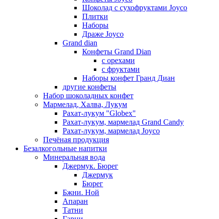
Шоколад с сухофруктами Joyco
Плитки
Наборы
Драже Joyco
Grand dian
Конфеты Grand Dian
с орехами
с фруктами
Наборы конфет Гранд Диан
другие конфеты
Набор шоколадных конфет
Мармелад, Халва, Лукум
Рахат-лукум "Globex"
Рахат-лукум, мармелад Grand Candy
Рахат-лукум, мармелад Joyco
Печёная продукция
Безалкогольные напитки
Минеральная вода
Джермук. Бюрег
Джермук
Бюрег
Бжни. Ной
Апаран
Татни
Гарни