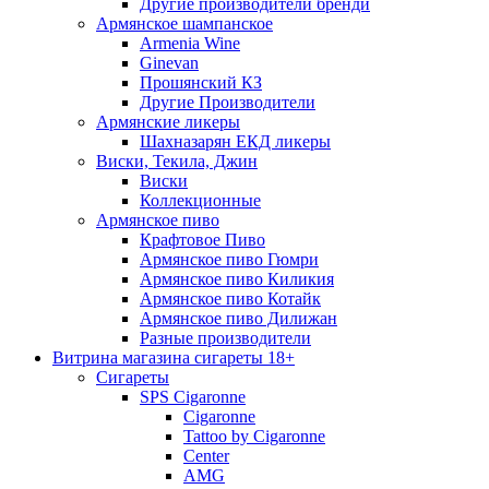
Другие производители бренди
Армянское шампанское
Armenia Wine
Ginevan
Прошянский КЗ
Другие Производители
Армянские ликеры
Шахназарян ЕКД ликеры
Виски, Текила, Джин
Виски
Коллекционные
Армянское пиво
Крафтовое Пиво
Армянское пиво Гюмри
Армянское пиво Киликия
Армянское пиво Котайк
Армянское пиво Дилижан
Разные производители
Витрина магазина сигареты 18+
Cигареты
SPS Cigaronne
Сigaronne
Tattoo by Cigaronne
Center
AMG