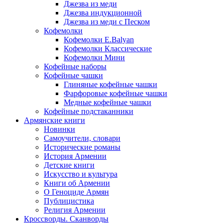
Джезва из меди
Джезва индукционной
Джезва из меди с Песком
Кофемолки
Кофемолки E.Balyan
Кофемолки Классические
Кофемолки Мини
Кофейные наборы
Кофейные чашки
Глиняные кофейные чашки
Фарфоровые кофейные чашки
Медные кофейные чашки
Кофейные подстаканники
Армянские книги
Новинки
Самоучители, словари
Исторические романы
История Армении
Детские книги
Иcкусство и культура
Книги об Армении
О Геноциде Армян
Публицистика
Религия Армении
Кроссворды. Сканворды