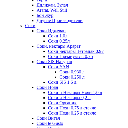
Дилижан. Зулал
Ararat. Well Still
Бон Жур
Другие Производители
Соки
Соки Иджеван
Соки 1.0л
Соки 0.25л
Соки, нектары Арарат
Соки нектары Тетрапак 0,97
Соки Премиум ст. 0,75
Соки SIS Натурал
Соки YAN
Соки 0,930 л
Соки 0,250 л
Соки SIS 1,6 л.
Соки Ноян
Соки и Нектары Ноян 1,0 л
Соки и Нектары 0,2 л
Соки Органик
Соки Ноян 0,75 л стекло
Соки Ноян 0,25 л стекло
Соки Витал
Соки te Gusto