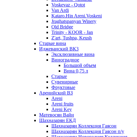
Voskevaz - Qotot
Van Ardi
Kataro.Hin Areni.Voskeni
Jraghatspanyan Winery
Old Bridge
Trinity - KOOR - Jan
Z'art, Tushpa, Keush
Старые вина
Иджеванский ВК3
Эксклюзивные вина
Виноградное
Большой объем
Вина 0,75 л
Старые
Сувенирные
Фруктовые
Аренийский ВЗ
Areni
Areni fruits
Areni Key
Матевосян Вайн
Шахназарян ЕКД
Шахназарян Коллекция Гаясон
Шахназарян Коллекция Гаясон п/у
Шахназарян Новогодняя Коллекция