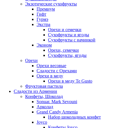
Экзотические сухофрукты
Премиум
Гифт
Гурмэ
Экстра
Орехи и семечки
Сухофрукты и ягоды
Сухофрукты с начинкой
Эконом
Орехи, семечки
Сухофрукты, ягоды
Орехи
Орехи весовые
Сладости с Орехами
Орехи в меду
Орехи в меду Te Gusto
Фруктовая пастила
Сладости из Армении
Конфеты, Шоколад
Sonuar. Mark Sevouni
Арколад
Grand Candy Armenia
Набор шоколадных конфет
Joyco
Конфеты Joyco