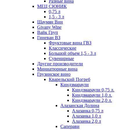
Разные вина
МЕЦ СЮНИК
0,75 л
1,5 - 3 л
Шаумян Вин
Givany Wine
Вайк Груп
Гиневан ВЗ
Фруктовые вина ГВЗ
Классические
Большой объем 1,5 - 3 л
Сувенирные
Другие производители
Миниатюрные вина
Грузинское вино
Кварельский Погреб
Киндзмараули
Киндзмараули 0,75 л.
Киндзмараули 1,0 л.
Киндзмараули 2,0 л.
Алазанская Долина
Алазанка 0,75 л
Алазанка 1,0 л
Алазанка 2,0 л
Саперави