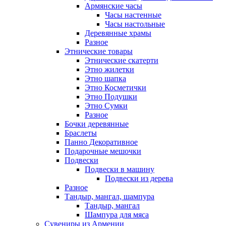
Армянские часы
Часы настенные
Часы настольные
Деревянные храмы
Разное
Этнические товары
Этнические скатерти
Этно жилетки
Этно шапка
Этно Косметички
Этно Подушки
Этно Сумки
Разное
Бочки деревянные
Браслеты
Панно Декоративное
Подарочные мешочки
Подвески
Подвески в машину
Подвески из дерева
Разное
Тандыр, мангал, шампура
Тандыр, мангал
Шампура для мяса
Сувениры из Армении