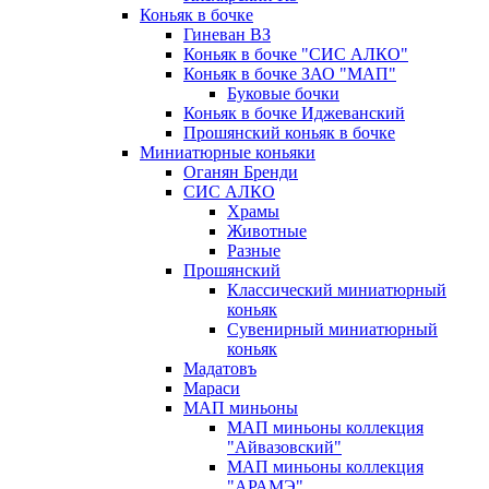
Коньяк в бочке
Гиневан ВЗ
Коньяк в бочке "СИС АЛКО"
Коньяк в бочке ЗАО "МАП"
Буковые бочки
Коньяк в бочке Иджеванский
Прошянский коньяк в бочке
Миниатюрные коньяки
Оганян Бренди
СИС АЛКО
Храмы
Животные
Разные
Прошянский
Классический миниатюрный
коньяк
Сувенирный миниатюрный
коньяк
Мадатовъ
Мараси
МАП миньоны
МАП миньоны коллекция
"Айвазовский"
МАП миньоны коллекция
"АРАМЭ"