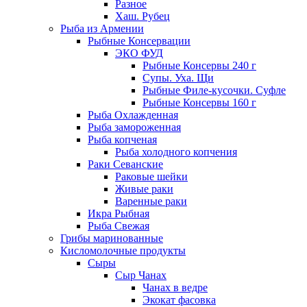
Разное
Хаш. Рубец
Рыба из Армении
Рыбные Консервации
ЭКО ФУД
Рыбные Консервы 240 г
Супы. Уха. Щи
Рыбные Филе-кусочки. Суфле
Рыбные Консервы 160 г
Рыба Охлажденная
Рыба замороженная
Рыба копченая
Рыба холодного копчения
Раки Севанские
Раковые шейки
Живые раки
Варенные раки
Икра Рыбная
Рыба Свежая
Грибы маринованные
Кисломолочные продукты
Сыры
Сыр Чанах
Чанах в ведре
Экокат фасовка