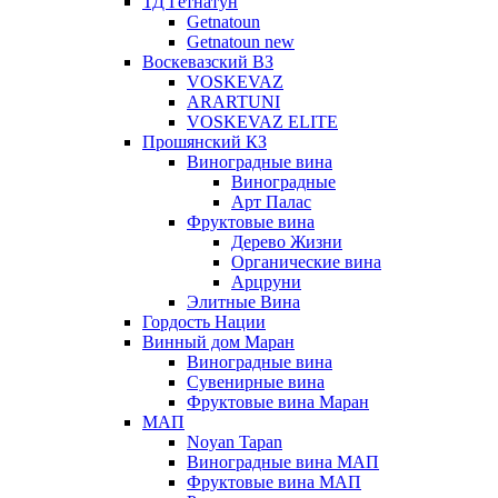
ТД Гетнатун
Getnatoun
Getnatoun new
Воскевазский ВЗ
VOSKEVAZ
ARARTUNI
VOSKEVAZ ELITE
Прошянский КЗ
Виноградные вина
Виноградные
Арт Палас
Фруктовые вина
Дерево Жизни
Органические вина
Арцруни
Элитные Вина
Гордость Нации
Винный дом Маран
Виноградные вина
Сувенирные вина
Фруктовые вина Маран
МАП
Noyan Tapan
Виноградные вина МАП
Фруктовые вина МАП