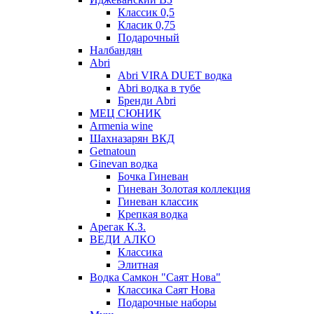
Классик 0,5
Класик 0,75
Подарочный
Налбандян
Abri
Abri VIRA DUET водка
Abri водка в тубе
Бренди Abri
МЕЦ СЮНИК
Armenia wine
Шахназарян ВКД
Getnatoun
Ginevan водка
Бочка Гиневан
Гиневан Золотая коллекция
Гиневан классик
Крепкая водка
Арегак К.З.
ВЕДИ АЛКО
Классика
Элитная
Водка Самкон "Саят Нова"
Классика Саят Нова
Подарочные наборы