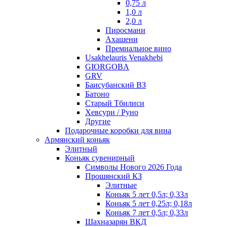
0,75 л
1,0 л
2,0 л
Пиросмани
Ахашени
Премиальное вино
Usakhelauris Venakhebi
GIORGOBA
GRV
Баисубанский ВЗ
Батоно
Старый Тбилиси
Хевсури / Руно
Другие
Подарочные коробки для вина
Армянский коньяк
Элитный
Коньяк сувенирный
Символы Нового 2026 Года
Прошянский КЗ
Элитные
Коньяк 5 лет 0,5л; 0,33л
Коньяк 5 лет 0,25л; 0,18л
Коньяк 7 лет 0,5л; 0,33л
Шахназарян ВКД