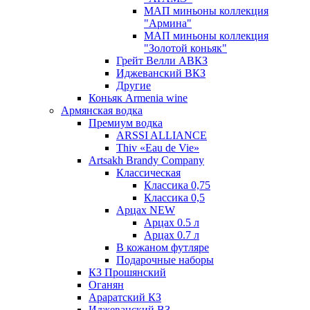
МАП миньоны коллекция
"Армина"
МАП миньоны коллекция
"Золотой коньяк"
Грейт Велли АВКЗ
Иджеванский ВКЗ
Другие
Коньяк Armenia wine
Армянская водка
Премиум водка
ARSSI ALLIANCE
Thiv «Eau de Vie»
Artsakh Brandy Company
Классическая
Классика 0,75
Классика 0,5
Арцах NEW
Арцах 0.5 л
Арцах 0.7 л
В кожаном футляре
Подарочные наборы
КЗ Прошянский
Оганян
Араратский КЗ
Иджеванский ВЗ