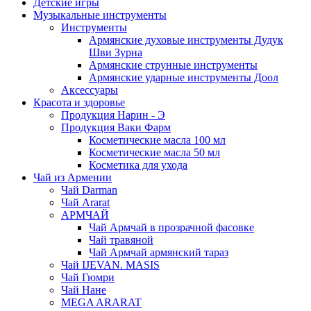
Детские игры
Музыкальные инструменты
Инструменты
Армянские духовые инструменты Дудук
Шви Зурна
Армянские струнные инструменты
Армянские ударные инструменты Доол
Аксессуары
Красота и здоровье
Продукция Нарин - Э
Продукция Ваки Фарм
Косметические масла 100 мл
Косметические масла 50 мл
Косметика для ухода
Чай из Армении
Чай Darman
Чай Ararat
АРМЧАЙ
Чай Армчай в прозрачной фасовке
Чай травяной
Чай Армчай армянский тараз
Чай IJEVAN. MASIS
Чай Гюмри
Чай Нане
MEGA ARARAT