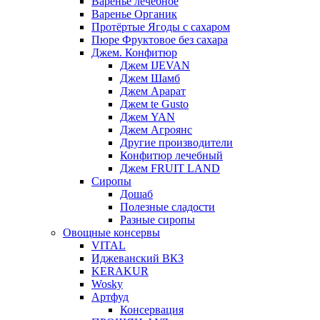
Варенье лечебное
Варенье Органик
Протёртые Ягоды с сахаром
Пюре Фруктовое без сахара
Джем. Конфитюр
Джем IJEVAN
Джем Шамб
Джем Арарат
Джем te Gusto
Джем YAN
Джем Агроянс
Другие производители
Конфитюр лечебный
Джем FRUIT LAND
Сиропы
Дошаб
Полезные сладости
Разные сиропы
Овощные консервы
VITAL
Иджеванский ВКЗ
KERAKUR
Wosky
Артфуд
Консервация