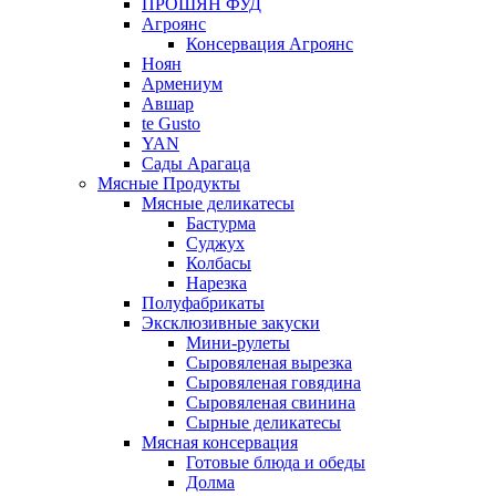
ПРОШЯН ФУД
Агроянс
Консервация Агроянс
Ноян
Армениум
Авшар
te Gusto
YAN
Сады Арагаца
Мясные Продукты
Мясные деликатесы
Бастурма
Суджух
Колбасы
Нарезка
Полуфабрикаты
Эксклюзивные закуски
Мини-рулеты
Сыровяленая вырезка
Сыровяленая говядина
Сыровяленая свинина
Сырные деликатесы
Мясная консервация
Готовые блюда и обеды
Долма