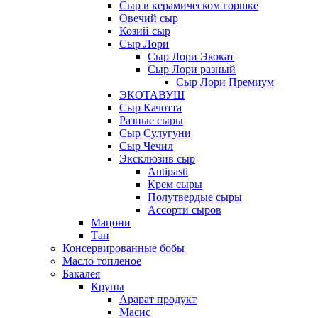
Сыр в керамическом горшке
Овечий сыр
Козий сыр
Сыр Лори
Сыр Лори Экокат
Сыр Лори разный
Сыр Лори Премиум
ЭКОТАВУШ
Сыр Качотта
Разные сыры
Сыр Сулугуни
Сыр Чечил
Эксклюзив сыр
Antipasti
Крем сыры
Полутвердые сыры
Ассорти сыров
Мацони
Тан
Консервированные бобы
Масло топленое
Бакалея
Крупы
Арарат продукт
Масис