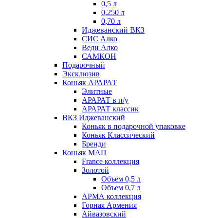
0,5 л
0,250 л
0,70 л
Иджеванский ВКЗ
СИС Алко
Веди Алко
САМКОН
Подарочный
Эксклюзив
Коньяк АРАРАТ
Элитные
АРАРАТ в п/у
АРАРАТ классик
ВКЗ Иджеванский
Коньяк в подарочной упаковке
Коньяк Классический
Бренди
Коньяк МАП
France коллекция
Золотой
Объем 0,5 л
Объем 0,7 л
АРМА коллекция
Горная Армения
Айвазовский