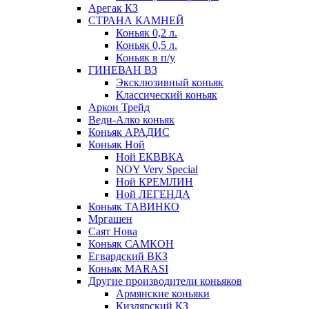
Арегак КЗ
СТРАНА КАМНЕЙ
Коньяк 0,2 л.
Коньяк 0,5 л.
Коньяк в п/у
ГИНЕВАН ВЗ
Эксклюзивный коньяк
Классический коньяк
Аркон Трейд
Веди-Алко коньяк
Коньяк АРАДИС
Коньяк Ной
Ной ЕКВВКА
NOY Very Special
Ной КРЕМЛИН
Ной ЛЕГЕНДА
Коньяк ТАВИНКО
Мргашен
Саят Нова
Коньяк САМКОН
Егвардский ВКЗ
Коньяк MARASI
Другие производители коньяков
Армянские коньяки
Кизлярский КЗ