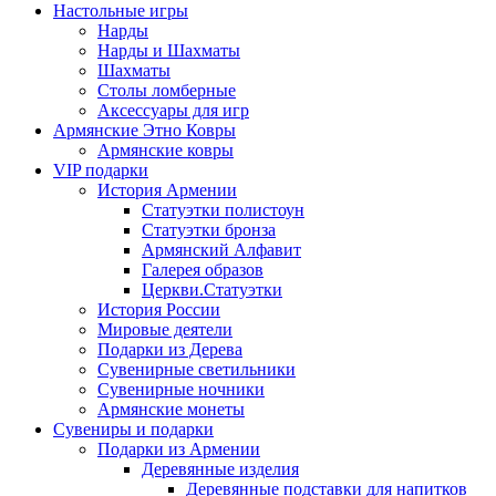
Настольные игры
Нарды
Нарды и Шахматы
Шахматы
Столы ломберные
Аксессуары для игр
Армянские Этно Ковры
Армянские ковры
VIP подарки
История Армении
Статуэтки полистоун
Статуэтки бронза
Армянский Алфавит
Галерея образов
Церкви.Статуэтки
История России
Мировые деятели
Подарки из Дерева
Сувенирные светильники
Сувенирные ночники
Армянские монеты
Сувениры и подарки
Подарки из Армении
Деревянные изделия
Деревянные подставки для напитков