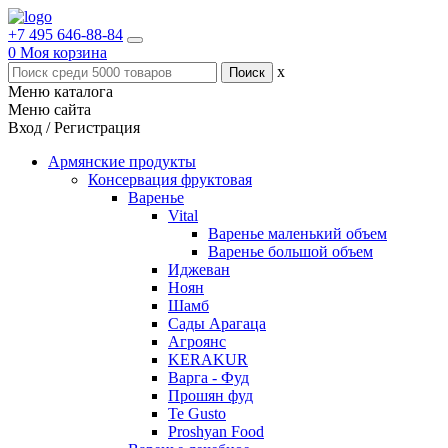
+7 495 646-88-84
0
Моя корзина
x
Меню каталога
Меню сайта
Вход / Регистрация
Армянские продукты
Консервация фруктовая
Варенье
Vital
Варенье маленький объем
Варенье большой объем
Иджеван
Ноян
Шамб
Сады Арагаца
Агроянс
KERAKUR
Варга - Фуд
Прошян фуд
Te Gusto
Proshyan Food