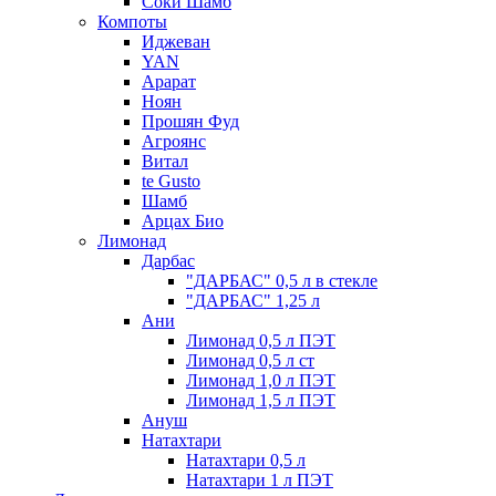
Соки Шамб
Компоты
Иджеван
YAN
Арарат
Ноян
Прошян Фуд
Агроянс
Витал
te Gusto
Шамб
Арцах Био
Лимонад
Дарбас
"ДАРБАС" 0,5 л в стекле
"ДАРБАС" 1,25 л
Ани
Лимонад 0,5 л ПЭТ
Лимонад 0,5 л ст
Лимонад 1,0 л ПЭТ
Лимонад 1,5 л ПЭТ
Ануш
Натахтари
Натахтари 0,5 л
Натахтари 1 л ПЭТ