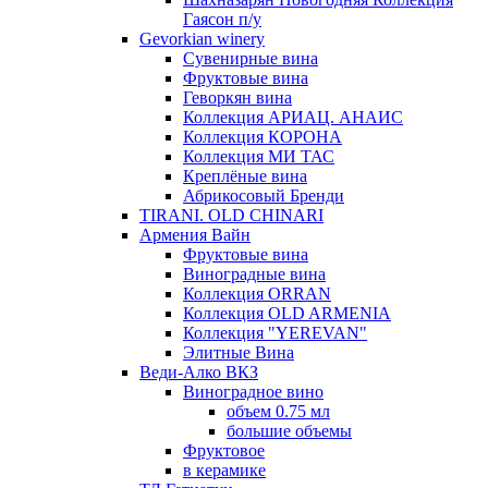
Гаясон п/у
Gevorkian winery
Сувенирные вина
Фруктовые вина
Геворкян вина
Коллекция АРИАЦ. АНАИС
Коллекция КОРОНА
Коллекция МИ ТАС
Креплёные вина
Абрикосовый Бренди
TIRANI. OLD CHINARI
Армения Вайн
Фруктовые вина
Виноградные вина
Коллекция ORRAN
Коллекция OLD ARMENIA
Коллекция "YEREVAN"
Элитные Вина
Веди-Алко ВКЗ
Виноградное вино
объем 0.75 мл
большие объемы
Фруктовое
в керамике