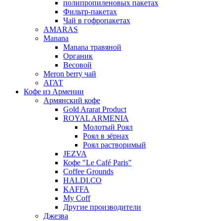
полипропиленовых пакетах
Фильтр-пакетах
Чай в гофропакетах
AMARAS
Manana
Manana травяной
Органик
Весовой
Meron berry чай
АГАТ
Кофе из Армении
Армянский кофе
Gold Ararat Product
ROYAL ARMENIA
Молотый Роял
Роял в зёрнах
Роял растворимый
JEZVA
Кофе "Le Café Paris"
Coffee Grounds
HALDI.CO
KAFFA
My Coff
Другие производители
Джезва