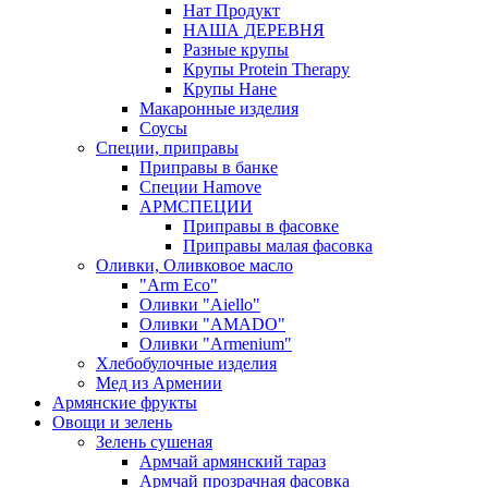
Нат Продукт
НАША ДЕРЕВНЯ
Разные крупы
Крупы Protein Therapy
Крупы Нане
Макаронные изделия
Соусы
Специи, приправы
Приправы в банке
Специи Hamove
АРМСПЕЦИИ
Приправы в фасовке
Приправы малая фасовка
Оливки, Оливковое масло
"Arm Eco"
Оливки "Aiello"
Оливки "AMADO"
Оливки "Armenium"
Хлебобулочные изделия
Мед из Армении
Армянские фрукты
Овощи и зелень
Зелень сушеная
Армчай армянский тараз
Армчай прозрачная фасовка