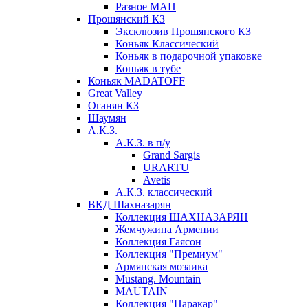
Разное МАП
Прошянский КЗ
Эксклюзив Прошянского КЗ
Коньяк Классический
Коньяк в подарочной упаковке
Коньяк в тубе
Коньяк MADATOFF
Great Valley
Оганян КЗ
Шаумян
А.К.З.
А.К.З. в п/у
Grand Sargis
URARTU
Avetis
А.К.З. классический
ВКД Шахназарян
Коллекция ШАХНАЗАРЯН
Жемчужина Армении
Коллекция Гаясон
Коллекция "Премиум"
Армянская мозаика
Mustang. Mountain
MAUTAIN
Коллекция "Паракар"