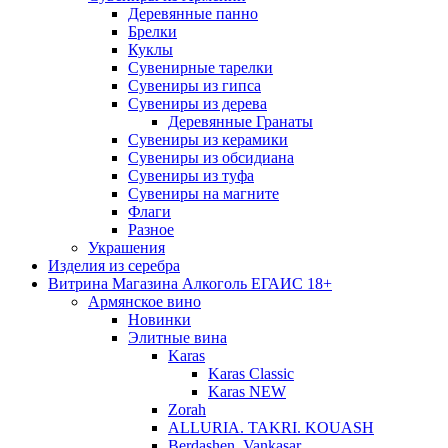
Деревянные панно
Брелки
Куклы
Сувенирные тарелки
Сувениры из гипса
Сувениры из дерева
Деревянные Гранаты
Сувениры из керамики
Сувениры из обсидиана
Сувениры из туфа
Сувениры на магните
Флаги
Разное
Украшения
Изделия из серебра
Витрина Магазина Алкоголь ЕГАИС 18+
Армянское вино
Новинки
Элитные вина
Karas
Karas Classic
Karas NEW
Zorah
ALLURIA. TAKRI. KOUASH
Berdashen. Vankasar