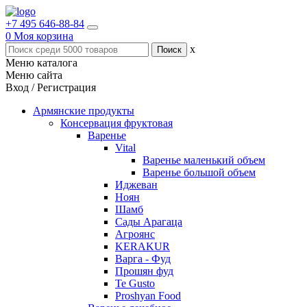
+7 495 646-88-84
0
Моя корзина
x
Меню каталога
Меню сайта
Вход / Регистрация
Армянские продукты
Консервация фруктовая
Варенье
Vital
Варенье маленький объем
Варенье большой объем
Иджеван
Ноян
Шамб
Сады Арагаца
Агроянс
KERAKUR
Варга - Фуд
Прошян фуд
Te Gusto
Proshyan Food