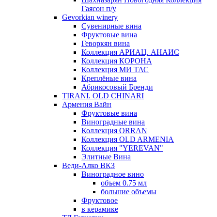
Гаясон п/у
Gevorkian winery
Сувенирные вина
Фруктовые вина
Геворкян вина
Коллекция АРИАЦ. АНАИС
Коллекция КОРОНА
Коллекция МИ ТАС
Креплёные вина
Абрикосовый Бренди
TIRANI. OLD CHINARI
Армения Вайн
Фруктовые вина
Виноградные вина
Коллекция ORRAN
Коллекция OLD ARMENIA
Коллекция "YEREVAN"
Элитные Вина
Веди-Алко ВКЗ
Виноградное вино
объем 0.75 мл
большие объемы
Фруктовое
в керамике