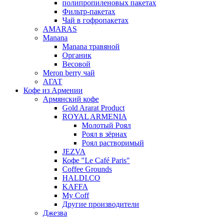
полипропиленовых пакетах
Фильтр-пакетах
Чай в гофропакетах
AMARAS
Manana
Manana травяной
Органик
Весовой
Meron berry чай
АГАТ
Кофе из Армении
Армянский кофе
Gold Ararat Product
ROYAL ARMENIA
Молотый Роял
Роял в зёрнах
Роял растворимый
JEZVA
Кофе "Le Café Paris"
Coffee Grounds
HALDI.CO
KAFFA
My Coff
Другие производители
Джезва