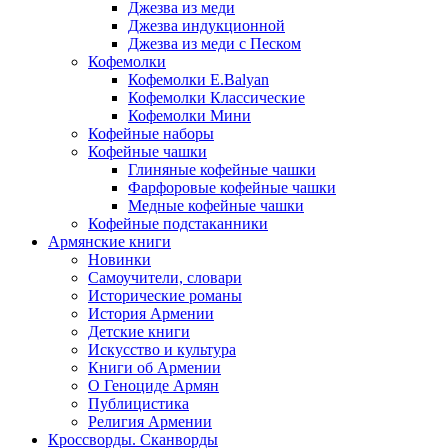
Джезва из меди
Джезва индукционной
Джезва из меди с Песком
Кофемолки
Кофемолки E.Balyan
Кофемолки Классические
Кофемолки Мини
Кофейные наборы
Кофейные чашки
Глиняные кофейные чашки
Фарфоровые кофейные чашки
Медные кофейные чашки
Кофейные подстаканники
Армянские книги
Новинки
Самоучители, словари
Исторические романы
История Армении
Детские книги
Иcкусство и культура
Книги об Армении
О Геноциде Армян
Публицистика
Религия Армении
Кроссворды. Сканворды