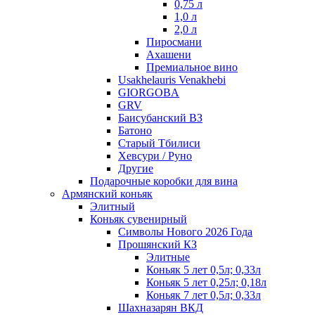
0,75 л
1,0 л
2,0 л
Пиросмани
Ахашени
Премиальное вино
Usakhelauris Venakhebi
GIORGOBA
GRV
Баисубанский ВЗ
Батоно
Старый Тбилиси
Хевсури / Руно
Другие
Подарочные коробки для вина
Армянский коньяк
Элитный
Коньяк сувенирный
Символы Нового 2026 Года
Прошянский КЗ
Элитные
Коньяк 5 лет 0,5л; 0,33л
Коньяк 5 лет 0,25л; 0,18л
Коньяк 7 лет 0,5л; 0,33л
Шахназарян ВКД