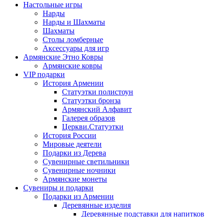
Настольные игры
Нарды
Нарды и Шахматы
Шахматы
Столы ломберные
Аксессуары для игр
Армянские Этно Ковры
Армянские ковры
VIP подарки
История Армении
Статуэтки полистоун
Статуэтки бронза
Армянский Алфавит
Галерея образов
Церкви.Статуэтки
История России
Мировые деятели
Подарки из Дерева
Сувенирные светильники
Сувенирные ночники
Армянские монеты
Сувениры и подарки
Подарки из Армении
Деревянные изделия
Деревянные подставки для напитков