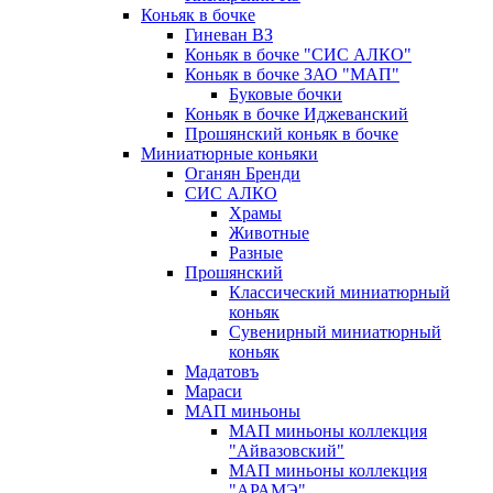
Коньяк в бочке
Гиневан ВЗ
Коньяк в бочке "СИС АЛКО"
Коньяк в бочке ЗАО "МАП"
Буковые бочки
Коньяк в бочке Иджеванский
Прошянский коньяк в бочке
Миниатюрные коньяки
Оганян Бренди
СИС АЛКО
Храмы
Животные
Разные
Прошянский
Классический миниатюрный
коньяк
Сувенирный миниатюрный
коньяк
Мадатовъ
Мараси
МАП миньоны
МАП миньоны коллекция
"Айвазовский"
МАП миньоны коллекция
"АРАМЭ"