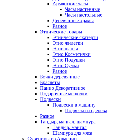
Армянские часы
Часы настенные
Часы настольные
Деревянные храмы
Разное
Этнические товары
Этнические скатерти
Этно жилетки
Этно шапка
Этно Косметички
Этно Подушки
Этно Сумки
Разное
Бочки деревянные
Браслеты
Панно Декоративное
Подарочные мешочки
Подвески
Подвески в машину
Подвески из дерева
Разное
Тандыр, мангал, шампура
Тандыр, мангал
Шампура для мяса
Сувениры из Армении