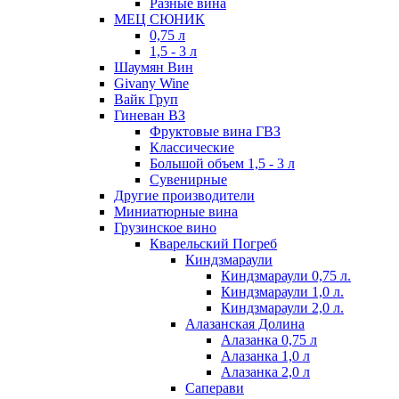
Разные вина
МЕЦ СЮНИК
0,75 л
1,5 - 3 л
Шаумян Вин
Givany Wine
Вайк Груп
Гиневан ВЗ
Фруктовые вина ГВЗ
Классические
Большой объем 1,5 - 3 л
Сувенирные
Другие производители
Миниатюрные вина
Грузинское вино
Кварельский Погреб
Киндзмараули
Киндзмараули 0,75 л.
Киндзмараули 1,0 л.
Киндзмараули 2,0 л.
Алазанская Долина
Алазанка 0,75 л
Алазанка 1,0 л
Алазанка 2,0 л
Саперави