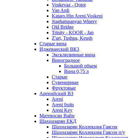
Voskevaz - Qotot
Van Ardi
Kataro.Hin Areni.Voskeni
Jraghatspanyan Winery
Old Bridge
Trinity - KOOR - Jan
Z'art, Tushpa, Keush
Старые вина
Иджеванский ВК3
Эксклюзивные вина
Виноградное
Большой объем
Вина 0,75 л
Старые
Сувенирные
Фруктовые
Аренийский ВЗ
Areni
Areni fruits
Areni Key
Матевосян Вайн
Шахназарян ЕКД
Шахназарян Коллекция Гаясон
Шахназарян Коллекция Гаясон п/у
Шахназарян Новогодняя Коллекция