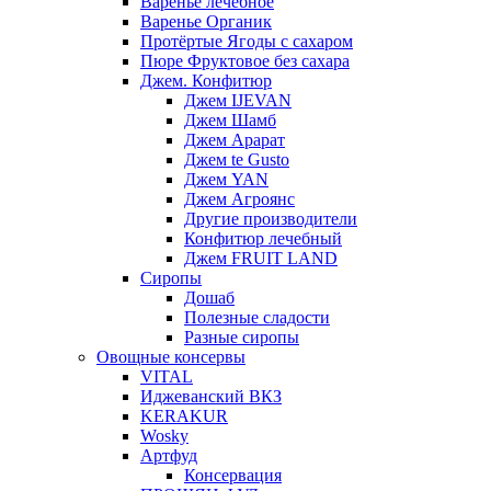
Варенье лечебное
Варенье Органик
Протёртые Ягоды с сахаром
Пюре Фруктовое без сахара
Джем. Конфитюр
Джем IJEVAN
Джем Шамб
Джем Арарат
Джем te Gusto
Джем YAN
Джем Агроянс
Другие производители
Конфитюр лечебный
Джем FRUIT LAND
Сиропы
Дошаб
Полезные сладости
Разные сиропы
Овощные консервы
VITAL
Иджеванский ВКЗ
KERAKUR
Wosky
Артфуд
Консервация