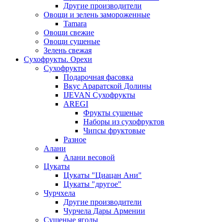
Другие производители
Овощи и зелень замороженные
Tamara
Овощи свежие
Овощи сушеные
Зелень свежая
Сухофрукты. Орехи
Сухофрукты
Подарочная фасовка
Вкус Араратской Долины
IJEVAN Сухофрукты
AREGI
Фрукты сушеные
Наборы из сухофруктов
Чипсы фруктовые
Разное
Алани
Алани весовой
Цукаты
Цукаты "Циацан Ани"
Цукаты "другое"
Чурчхела
Другие производители
Чурчела Дары Армении
Сушеные ягоды