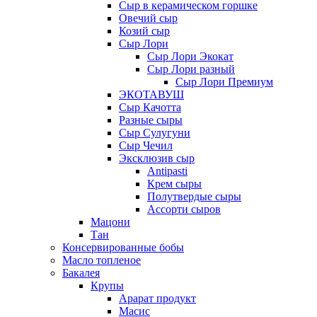
Сыр в керамическом горшке
Овечий сыр
Козий сыр
Сыр Лори
Сыр Лори Экокат
Сыр Лори разный
Сыр Лори Премиум
ЭКОТАВУШ
Сыр Качотта
Разные сыры
Сыр Сулугуни
Сыр Чечил
Эксклюзив сыр
Antipasti
Крем сыры
Полутвердые сыры
Ассорти сыров
Мацони
Тан
Консервированные бобы
Масло топленое
Бакалея
Крупы
Арарат продукт
Масис