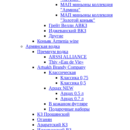
МАП миньоны коллекция
"Армина"
МАП миньоны коллекция
"Золотой коньяк"
Грейт Велли АВКЗ
Иджеванский ВКЗ
Другие
Коньяк Armenia wine
Армянская водка
Премиум водка
ARSSI ALLIANCE
Thiv «Eau de Vie»
Artsakh Brandy Company
Классическая
Классика 0,75
Классика 0,5
Арцах NEW
Арцах 0.5 л
Арцах 0.7 л
В кожаном футляре
Подарочные наборы
КЗ Прошянский
Оганян
Араратский КЗ
Иджеванский ВЗ