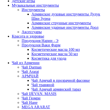
Детские игры
Музыкальные инструменты
Инструменты
Армянские духовые инструменты Дудук
Шви Зурна
Армянские струнные инструменты
Армянские ударные инструменты Доол
Аксессуары
Красота и здоровье
Продукция Нарин - Э
Продукция Ваки Фарм
Косметические масла 100 мл
Косметические масла 50 мл
Косметика для ухода
Чай из Армении
Чай Darman
Чай Ararat
АРМЧАЙ
Чай Армчай в прозрачной фасовке
Чай травяной
Чай Армчай армянский тараз
Чай IJEVAN. MASIS
Чай Гюмри
Чай Нане
MEGA ARARAT