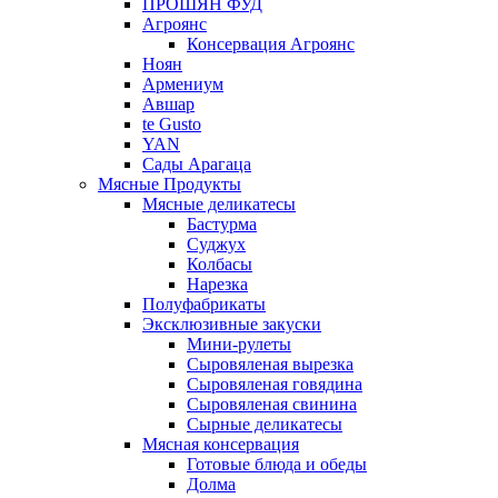
ПРОШЯН ФУД
Агроянс
Консервация Агроянс
Ноян
Армениум
Авшар
te Gusto
YAN
Сады Арагаца
Мясные Продукты
Мясные деликатесы
Бастурма
Суджух
Колбасы
Нарезка
Полуфабрикаты
Эксклюзивные закуски
Мини-рулеты
Сыровяленая вырезка
Сыровяленая говядина
Сыровяленая свинина
Сырные деликатесы
Мясная консервация
Готовые блюда и обеды
Долма