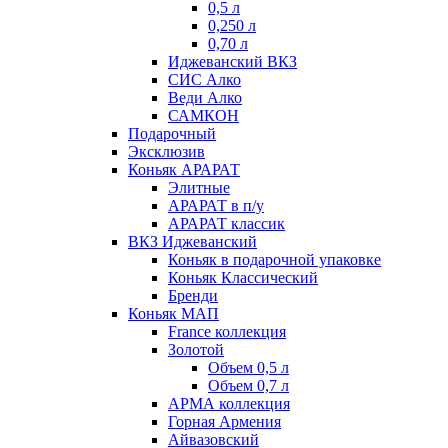
0,5 л
0,250 л
0,70 л
Иджеванский ВКЗ
СИС Алко
Веди Алко
САМКОН
Подарочный
Эксклюзив
Коньяк АРАРАТ
Элитные
АРАРАТ в п/у
АРАРАТ классик
ВКЗ Иджеванский
Коньяк в подарочной упаковке
Коньяк Классический
Бренди
Коньяк МАП
France коллекция
Золотой
Объем 0,5 л
Объем 0,7 л
АРМА коллекция
Горная Армения
Айвазовский