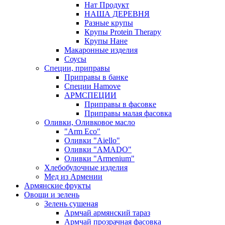
Нат Продукт
НАША ДЕРЕВНЯ
Разные крупы
Крупы Protein Therapy
Крупы Нане
Макаронные изделия
Соусы
Специи, приправы
Приправы в банке
Специи Hamove
АРМСПЕЦИИ
Приправы в фасовке
Приправы малая фасовка
Оливки, Оливковое масло
"Arm Eco"
Оливки "Aiello"
Оливки "AMADO"
Оливки "Armenium"
Хлебобулочные изделия
Мед из Армении
Армянские фрукты
Овощи и зелень
Зелень сушеная
Армчай армянский тараз
Армчай прозрачная фасовка