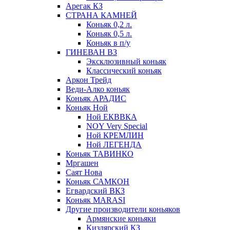
Арегак КЗ
СТРАНА КАМНЕЙ
Коньяк 0,2 л.
Коньяк 0,5 л.
Коньяк в п/у
ГИНЕВАН ВЗ
Эксклюзивный коньяк
Классический коньяк
Аркон Трейд
Веди-Алко коньяк
Коньяк АРАДИС
Коньяк Ной
Ной ЕКВВКА
NOY Very Special
Ной КРЕМЛИН
Ной ЛЕГЕНДА
Коньяк ТАВИНКО
Мргашен
Саят Нова
Коньяк САМКОН
Егвардский ВКЗ
Коньяк MARASI
Другие производители коньяков
Армянские коньяки
Кизлярский КЗ