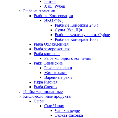
Разное
Хаш. Рубец
Рыба из Армении
Рыбные Консервации
ЭКО ФУД
Рыбные Консервы 240 г
Супы. Уха. Щи
Рыбные Филе-кусочки. Суфле
Рыбные Консервы 160 г
Рыба Охлажденная
Рыба замороженная
Рыба копченая
Рыба холодного копчения
Раки Севанские
Раковые шейки
Живые раки
Варенные раки
Икра Рыбная
Рыба Свежая
Грибы маринованные
Кисломолочные продукты
Сыры
Сыр Чанах
Чанах в ведре
Экокат фасовка