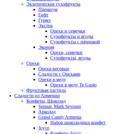
Экзотические сухофрукты
Премиум
Гифт
Гурмэ
Экстра
Орехи и семечки
Сухофрукты и ягоды
Сухофрукты с начинкой
Эконом
Орехи, семечки
Сухофрукты, ягоды
Орехи
Орехи весовые
Сладости с Орехами
Орехи в меду
Орехи в меду Te Gusto
Фруктовая пастила
Сладости из Армении
Конфеты, Шоколад
Sonuar. Mark Sevouni
Арколад
Grand Candy Armenia
Набор шоколадных конфет
Joyco
Конфеты Joyco