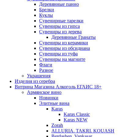
Деревянные панно
Брелки
Куклы
Сувенирные тарелки
Сувениры из гипса
Сувениры из дерева
Деревянные Гранаты
Сувениры из керамики
Сувениры из обсидиана
Сувениры из туфа
Сувениры на магните
Флаги
Разное
Украшения
Изделия из серебра
Витрина Магазина Алкоголь ЕГАИС 18+
Армянское вино
Новинки
Элитные вина
Karas
Karas Classic
Karas NEW
Zorah
ALLURIA. TAKRI. KOUASH
Berdashen. Vankasar