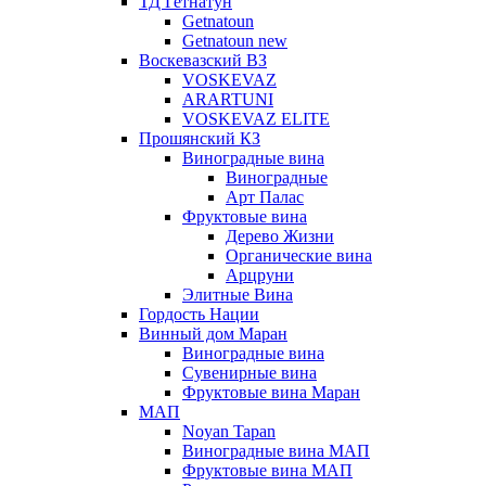
ТД Гетнатун
Getnatoun
Getnatoun new
Воскевазский ВЗ
VOSKEVAZ
ARARTUNI
VOSKEVAZ ELITE
Прошянский КЗ
Виноградные вина
Виноградные
Арт Палас
Фруктовые вина
Дерево Жизни
Органические вина
Арцруни
Элитные Вина
Гордость Нации
Винный дом Маран
Виноградные вина
Сувенирные вина
Фруктовые вина Маран
МАП
Noyan Tapan
Виноградные вина МАП
Фруктовые вина МАП