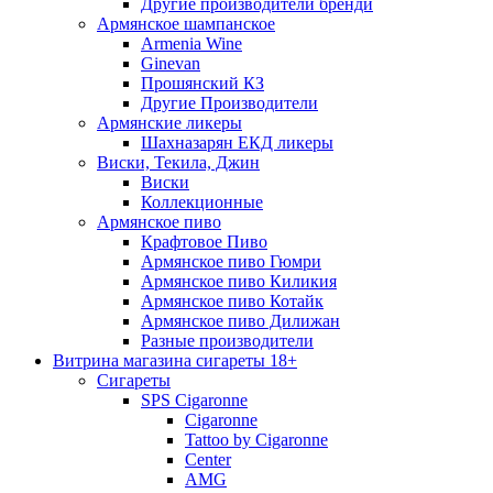
Другие производители бренди
Армянское шампанское
Armenia Wine
Ginevan
Прошянский КЗ
Другие Производители
Армянские ликеры
Шахназарян ЕКД ликеры
Виски, Текила, Джин
Виски
Коллекционные
Армянское пиво
Крафтовое Пиво
Армянское пиво Гюмри
Армянское пиво Киликия
Армянское пиво Котайк
Армянское пиво Дилижан
Разные производители
Витрина магазина сигареты 18+
Cигареты
SPS Cigaronne
Сigaronne
Tattoo by Cigaronne
Center
AMG