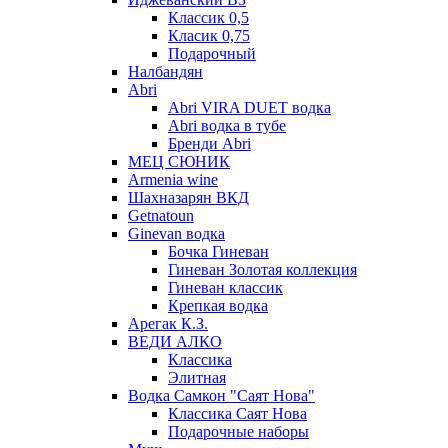
Классик 0,5
Класик 0,75
Подарочный
Налбандян
Abri
Abri VIRA DUET водка
Abri водка в тубе
Бренди Abri
МЕЦ СЮНИК
Armenia wine
Шахназарян ВКД
Getnatoun
Ginevan водка
Бочка Гиневан
Гиневан Золотая коллекция
Гиневан классик
Крепкая водка
Арегак К.З.
ВЕДИ АЛКО
Классика
Элитная
Водка Самкон "Саят Нова"
Классика Саят Нова
Подарочные наборы