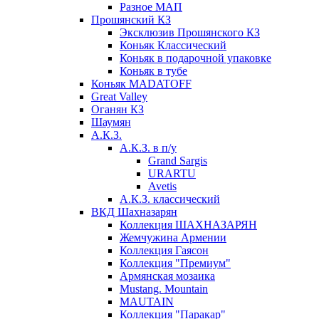
Разное МАП
Прошянский КЗ
Эксклюзив Прошянского КЗ
Коньяк Классический
Коньяк в подарочной упаковке
Коньяк в тубе
Коньяк MADATOFF
Great Valley
Оганян КЗ
Шаумян
А.К.З.
А.К.З. в п/у
Grand Sargis
URARTU
Avetis
А.К.З. классический
ВКД Шахназарян
Коллекция ШАХНАЗАРЯН
Жемчужина Армении
Коллекция Гаясон
Коллекция "Премиум"
Армянская мозаика
Mustang. Mountain
MAUTAIN
Коллекция "Паракар"