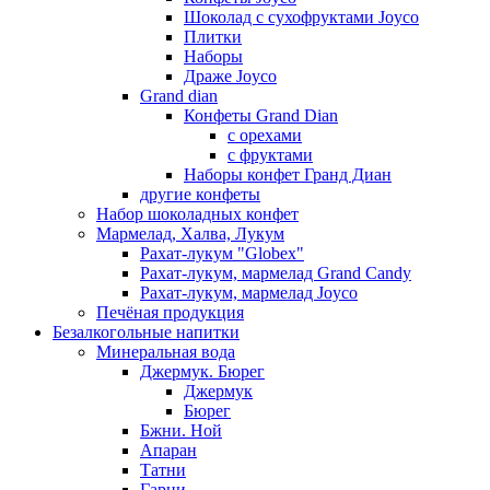
Шоколад с сухофруктами Joyco
Плитки
Наборы
Драже Joyco
Grand dian
Конфеты Grand Dian
с орехами
с фруктами
Наборы конфет Гранд Диан
другие конфеты
Набор шоколадных конфет
Мармелад, Халва, Лукум
Рахат-лукум "Globex"
Рахат-лукум, мармелад Grand Candy
Рахат-лукум, мармелад Joyco
Печёная продукция
Безалкогольные напитки
Минеральная вода
Джермук. Бюрег
Джермук
Бюрег
Бжни. Ной
Апаран
Татни
Гарни