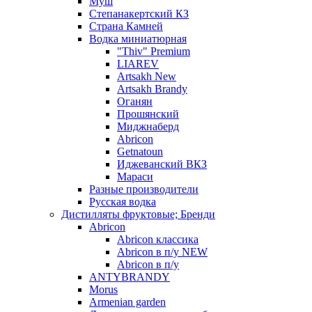
Муш
Степанакертский КЗ
Страна Камней
Водка миниатюрная
"Thiv" Premium
LIAREV
Artsakh New
Artsakh Brandy
Оганян
Прошянский
Миджнаберд
Abricon
Getnatoun
Иджеванский ВКЗ
Мараси
Разные производители
Русская водка
Дистилляты фруктовые; Бренди
Abricon
Abricon классика
Abricon в п/у NEW
Abricon в п/у
ANTYBRANDY
Morus
Armenian garden