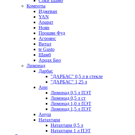
Соки Шамб
Компоты
Иджеван
YAN
Арарат
Ноян
Прошян Фуд
Агроянс
Витал
te Gusto
Шамб
Арцах Био
Лимонад
Дарбас
"ДАРБАС" 0,5 л в стекле
"ДАРБАС" 1,25 л
Ани
Лимонад 0,5 л ПЭТ
Лимонад 0,5 л ст
Лимонад 1,0 л ПЭТ
Лимонад 1,5 л ПЭТ
Ануш
Натахтари
Натахтари 0,5 л
Натахтари 1 л ПЭТ