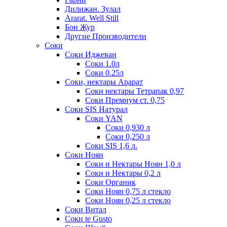
Дилижан. Зулал
Ararat. Well Still
Бон Жур
Другие Производители
Соки
Соки Иджеван
Соки 1.0л
Соки 0.25л
Соки, нектары Арарат
Соки нектары Тетрапак 0,97
Соки Премиум ст. 0,75
Соки SIS Натурал
Соки YAN
Соки 0,930 л
Соки 0,250 л
Соки SIS 1,6 л.
Соки Ноян
Соки и Нектары Ноян 1,0 л
Соки и Нектары 0,2 л
Соки Органик
Соки Ноян 0,75 л стекло
Соки Ноян 0,25 л стекло
Соки Витал
Соки te Gusto