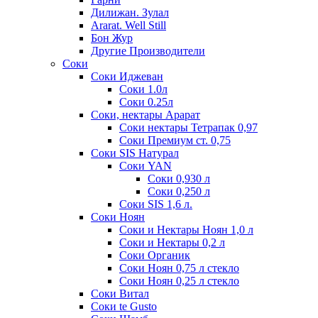
Дилижан. Зулал
Ararat. Well Still
Бон Жур
Другие Производители
Соки
Соки Иджеван
Соки 1.0л
Соки 0.25л
Соки, нектары Арарат
Соки нектары Тетрапак 0,97
Соки Премиум ст. 0,75
Соки SIS Натурал
Соки YAN
Соки 0,930 л
Соки 0,250 л
Соки SIS 1,6 л.
Соки Ноян
Соки и Нектары Ноян 1,0 л
Соки и Нектары 0,2 л
Соки Органик
Соки Ноян 0,75 л стекло
Соки Ноян 0,25 л стекло
Соки Витал
Соки te Gusto