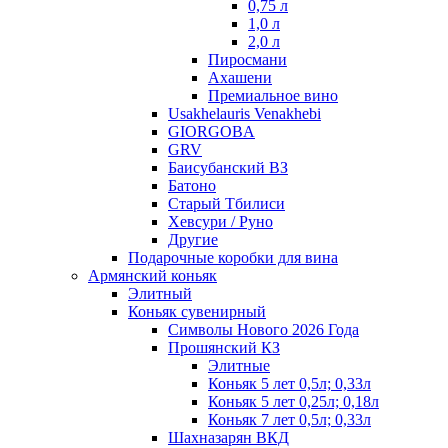
0,75 л
1,0 л
2,0 л
Пиросмани
Ахашени
Премиальное вино
Usakhelauris Venakhebi
GIORGOBA
GRV
Баисубанский ВЗ
Батоно
Старый Тбилиси
Хевсури / Руно
Другие
Подарочные коробки для вина
Армянский коньяк
Элитный
Коньяк сувенирный
Символы Нового 2026 Года
Прошянский КЗ
Элитные
Коньяк 5 лет 0,5л; 0,33л
Коньяк 5 лет 0,25л; 0,18л
Коньяк 7 лет 0,5л; 0,33л
Шахназарян ВКД