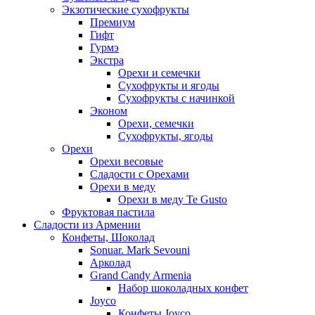
Экзотические сухофрукты
Премиум
Гифт
Гурмэ
Экстра
Орехи и семечки
Сухофрукты и ягоды
Сухофрукты с начинкой
Эконом
Орехи, семечки
Сухофрукты, ягоды
Орехи
Орехи весовые
Сладости с Орехами
Орехи в меду
Орехи в меду Te Gusto
Фруктовая пастила
Сладости из Армении
Конфеты, Шоколад
Sonuar. Mark Sevouni
Арколад
Grand Candy Armenia
Набор шоколадных конфет
Joyco
Конфеты Joyco