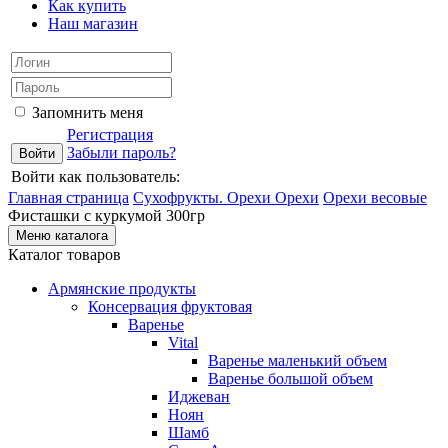
Как купить
Наш магазин
Запомнить меня
Регистрация
Забыли пароль?
Войти как пользователь:
Главная страница
Сухофрукты. Орехи
Орехи
Орехи весовые
Фисташки с куркумой 300гр
Меню каталога
Каталог товаров
Армянские продукты
Консервация фруктовая
Варенье
Vital
Варенье маленький объем
Варенье большой объем
Иджеван
Ноян
Шамб