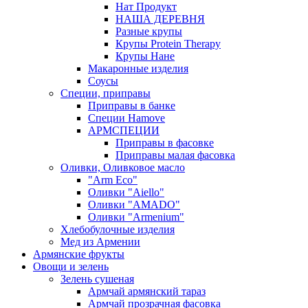
Нат Продукт
НАША ДЕРЕВНЯ
Разные крупы
Крупы Protein Therapy
Крупы Нане
Макаронные изделия
Соусы
Специи, приправы
Приправы в банке
Специи Hamove
АРМСПЕЦИИ
Приправы в фасовке
Приправы малая фасовка
Оливки, Оливковое масло
"Arm Eco"
Оливки "Aiello"
Оливки "AMADO"
Оливки "Armenium"
Хлебобулочные изделия
Мед из Армении
Армянские фрукты
Овощи и зелень
Зелень сушеная
Армчай армянский тараз
Армчай прозрачная фасовка