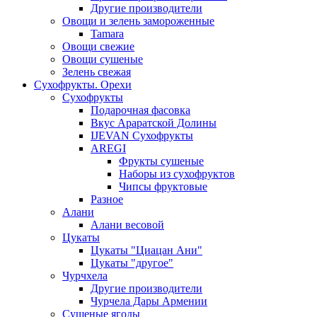
Другие производители
Овощи и зелень замороженные
Tamara
Овощи свежие
Овощи сушеные
Зелень свежая
Сухофрукты. Орехи
Сухофрукты
Подарочная фасовка
Вкус Араратской Долины
IJEVAN Сухофрукты
AREGI
Фрукты сушеные
Наборы из сухофруктов
Чипсы фруктовые
Разное
Алани
Алани весовой
Цукаты
Цукаты "Циацан Ани"
Цукаты "другое"
Чурчхела
Другие производители
Чурчела Дары Армении
Сушеные ягоды