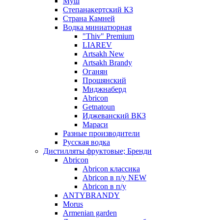
Муш
Степанакертский КЗ
Страна Камней
Водка миниатюрная
"Thiv" Premium
LIAREV
Artsakh New
Artsakh Brandy
Оганян
Прошянский
Миджнаберд
Abricon
Getnatoun
Иджеванский ВКЗ
Мараси
Разные производители
Русская водка
Дистилляты фруктовые; Бренди
Abricon
Abricon классика
Abricon в п/у NEW
Abricon в п/у
ANTYBRANDY
Morus
Armenian garden