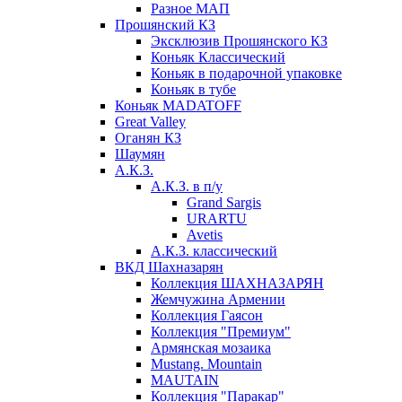
Разное МАП
Прошянский КЗ
Эксклюзив Прошянского КЗ
Коньяк Классический
Коньяк в подарочной упаковке
Коньяк в тубе
Коньяк MADATOFF
Great Valley
Оганян КЗ
Шаумян
А.К.З.
А.К.З. в п/у
Grand Sargis
URARTU
Avetis
А.К.З. классический
ВКД Шахназарян
Коллекция ШАХНАЗАРЯН
Жемчужина Армении
Коллекция Гаясон
Коллекция "Премиум"
Армянская мозаика
Mustang. Mountain
MAUTAIN
Коллекция "Паракар"