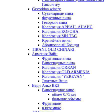
Гаясон п/у
Gevorkian winery
Сувенирные вина
Фруктовые вина
Геворкян вина
Коллекция АРИАЦ. АНАИС
Коллекция КОРОНА
Коллекция МИ ТАС
Креплёные вина
Абрикосовый Бренди
TIRANI. OLD CHINARI
Армения Вайн
Фруктовые вина
Виноградные вина
Коллекция ORRAN
Коллекция OLD ARMENIA
Коллекция "YEREVAN"
Элитные Вина
Веди-Алко ВКЗ
Виноградное вино
объем 0.75 мл
большие объемы
Фруктовое
в керамике