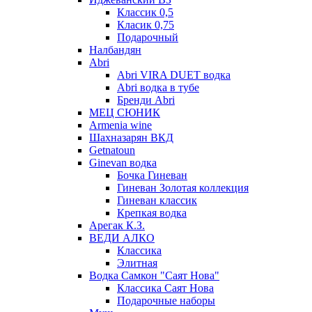
Классик 0,5
Класик 0,75
Подарочный
Налбандян
Abri
Abri VIRA DUET водка
Abri водка в тубе
Бренди Abri
МЕЦ СЮНИК
Armenia wine
Шахназарян ВКД
Getnatoun
Ginevan водка
Бочка Гиневан
Гиневан Золотая коллекция
Гиневан классик
Крепкая водка
Арегак К.З.
ВЕДИ АЛКО
Классика
Элитная
Водка Самкон "Саят Нова"
Классика Саят Нова
Подарочные наборы