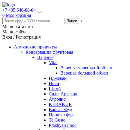
+7 495 646-88-84
0
Моя корзина
x
Меню каталога
Меню сайта
Вход / Регистрация
Армянские продукты
Консервация фруктовая
Варенье
Vital
Варенье маленький объем
Варенье большой объем
Иджеван
Ноян
Шамб
Сады Арагаца
Агроянс
KERAKUR
Варга - Фуд
Прошян фуд
Te Gusto
Proshyan Food