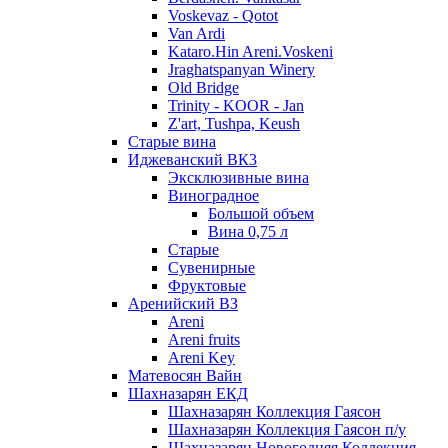
Voskevaz - Qotot
Van Ardi
Kataro.Hin Areni.Voskeni
Jraghatspanyan Winery
Old Bridge
Trinity - KOOR - Jan
Z'art, Tushpa, Keush
Старые вина
Иджеванский ВК3
Эксклюзивные вина
Виноградное
Большой объем
Вина 0,75 л
Старые
Сувенирные
Фруктовые
Аренийский ВЗ
Areni
Areni fruits
Areni Key
Матевосян Вайн
Шахназарян ЕКД
Шахназарян Коллекция Гаясон
Шахназарян Коллекция Гаясон п/у
Шахназарян Новогодняя Коллекция