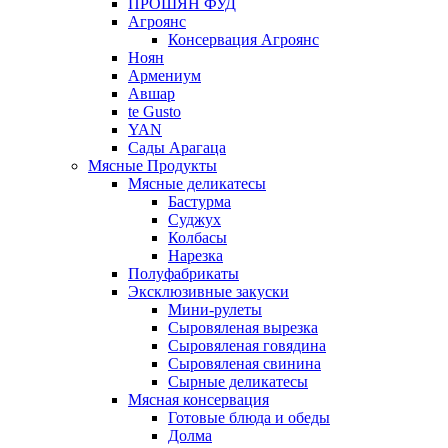
ПРОШЯН ФУД
Агроянс
Консервация Агроянс
Ноян
Армениум
Авшар
te Gusto
YAN
Сады Арагаца
Мясные Продукты
Мясные деликатесы
Бастурма
Суджух
Колбасы
Нарезка
Полуфабрикаты
Эксклюзивные закуски
Мини-рулеты
Сыровяленая вырезка
Сыровяленая говядина
Сыровяленая свинина
Сырные деликатесы
Мясная консервация
Готовые блюда и обеды
Долма