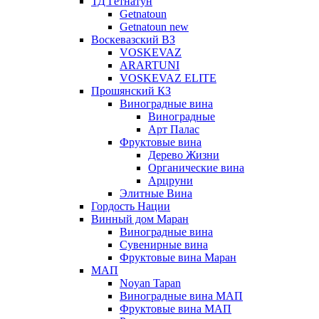
ТД Гетнатун
Getnatoun
Getnatoun new
Воскевазский ВЗ
VOSKEVAZ
ARARTUNI
VOSKEVAZ ELITE
Прошянский КЗ
Виноградные вина
Виноградные
Арт Палас
Фруктовые вина
Дерево Жизни
Органические вина
Арцруни
Элитные Вина
Гордость Нации
Винный дом Маран
Виноградные вина
Сувенирные вина
Фруктовые вина Маран
МАП
Noyan Tapan
Виноградные вина МАП
Фруктовые вина МАП