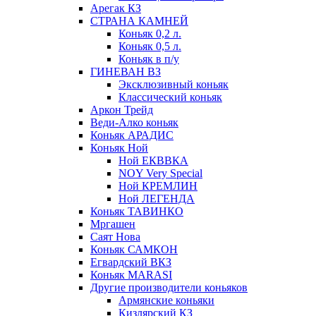
Арегак КЗ
СТРАНА КАМНЕЙ
Коньяк 0,2 л.
Коньяк 0,5 л.
Коньяк в п/у
ГИНЕВАН ВЗ
Эксклюзивный коньяк
Классический коньяк
Аркон Трейд
Веди-Алко коньяк
Коньяк АРАДИС
Коньяк Ной
Ной ЕКВВКА
NOY Very Special
Ной КРЕМЛИН
Ной ЛЕГЕНДА
Коньяк ТАВИНКО
Мргашен
Саят Нова
Коньяк САМКОН
Егвардский ВКЗ
Коньяк MARASI
Другие производители коньяков
Армянские коньяки
Кизлярский КЗ