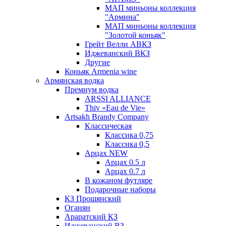
МАП миньоны коллекция
"Армина"
МАП миньоны коллекция
"Золотой коньяк"
Грейт Велли АВКЗ
Иджеванский ВКЗ
Другие
Коньяк Armenia wine
Армянская водка
Премиум водка
ARSSI ALLIANCE
Thiv «Eau de Vie»
Artsakh Brandy Company
Классическая
Классика 0,75
Классика 0,5
Арцах NEW
Арцах 0.5 л
Арцах 0.7 л
В кожаном футляре
Подарочные наборы
КЗ Прошянский
Оганян
Араратский КЗ
Иджеванский ВЗ