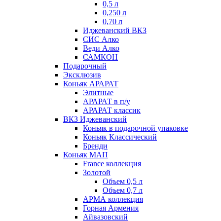
0,5 л
0,250 л
0,70 л
Иджеванский ВКЗ
СИС Алко
Веди Алко
САМКОН
Подарочный
Эксклюзив
Коньяк АРАРАТ
Элитные
АРАРАТ в п/у
АРАРАТ классик
ВКЗ Иджеванский
Коньяк в подарочной упаковке
Коньяк Классический
Бренди
Коньяк МАП
France коллекция
Золотой
Объем 0,5 л
Объем 0,7 л
АРМА коллекция
Горная Армения
Айвазовский