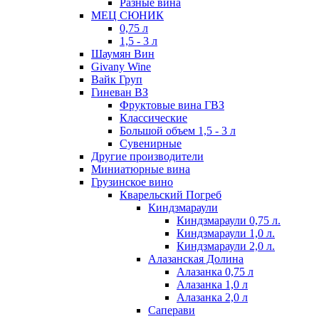
Разные вина
МЕЦ СЮНИК
0,75 л
1,5 - 3 л
Шаумян Вин
Givany Wine
Вайк Груп
Гиневан ВЗ
Фруктовые вина ГВЗ
Классические
Большой объем 1,5 - 3 л
Сувенирные
Другие производители
Миниатюрные вина
Грузинское вино
Кварельский Погреб
Киндзмараули
Киндзмараули 0,75 л.
Киндзмараули 1,0 л.
Киндзмараули 2,0 л.
Алазанская Долина
Алазанка 0,75 л
Алазанка 1,0 л
Алазанка 2,0 л
Саперави