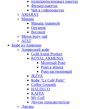
полипропиленовых пакетах
Фильтр-пакетах
Чай в гофропакетах
AMARAS
Manana
Manana травяной
Органик
Весовой
Meron berry чай
АГАТ
Кофе из Армении
Армянский кофе
Gold Ararat Product
ROYAL ARMENIA
Молотый Роял
Роял в зёрнах
Роял растворимый
JEZVA
Кофе "Le Café Paris"
Coffee Grounds
HALDI.CO
KAFFA
My Coff
Другие производители
Джезва