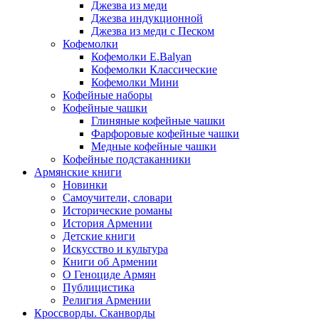
Джезва из меди
Джезва индукционной
Джезва из меди с Песком
Кофемолки
Кофемолки E.Balyan
Кофемолки Классические
Кофемолки Мини
Кофейные наборы
Кофейные чашки
Глиняные кофейные чашки
Фарфоровые кофейные чашки
Медные кофейные чашки
Кофейные подстаканники
Армянские книги
Новинки
Самоучители, словари
Исторические романы
История Армении
Детские книги
Иcкусство и культура
Книги об Армении
О Геноциде Армян
Публицистика
Религия Армении
Кроссворды. Сканворды