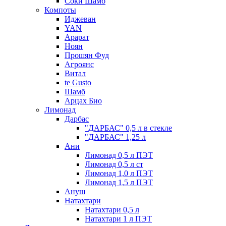
Соки Шамб
Компоты
Иджеван
YAN
Арарат
Ноян
Прошян Фуд
Агроянс
Витал
te Gusto
Шамб
Арцах Био
Лимонад
Дарбас
"ДАРБАС" 0,5 л в стекле
"ДАРБАС" 1,25 л
Ани
Лимонад 0,5 л ПЭТ
Лимонад 0,5 л ст
Лимонад 1,0 л ПЭТ
Лимонад 1,5 л ПЭТ
Ануш
Натахтари
Натахтари 0,5 л
Натахтари 1 л ПЭТ