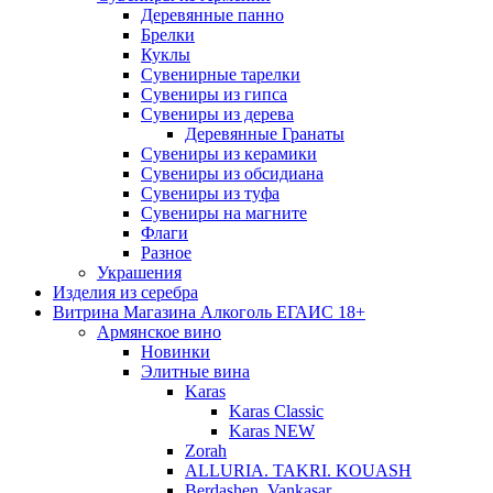
Деревянные панно
Брелки
Куклы
Сувенирные тарелки
Сувениры из гипса
Сувениры из дерева
Деревянные Гранаты
Сувениры из керамики
Сувениры из обсидиана
Сувениры из туфа
Сувениры на магните
Флаги
Разное
Украшения
Изделия из серебра
Витрина Магазина Алкоголь ЕГАИС 18+
Армянское вино
Новинки
Элитные вина
Karas
Karas Classic
Karas NEW
Zorah
ALLURIA. TAKRI. KOUASH
Berdashen. Vankasar