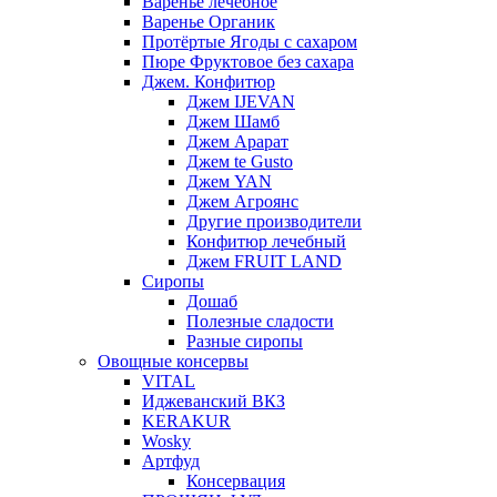
Варенье лечебное
Варенье Органик
Протёртые Ягоды с сахаром
Пюре Фруктовое без сахара
Джем. Конфитюр
Джем IJEVAN
Джем Шамб
Джем Арарат
Джем te Gusto
Джем YAN
Джем Агроянс
Другие производители
Конфитюр лечебный
Джем FRUIT LAND
Сиропы
Дошаб
Полезные сладости
Разные сиропы
Овощные консервы
VITAL
Иджеванский ВКЗ
KERAKUR
Wosky
Артфуд
Консервация