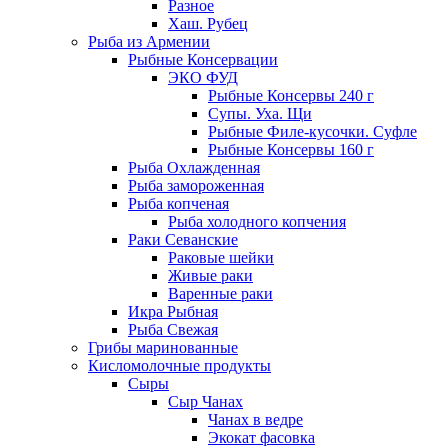
Разное
Хаш. Рубец
Рыба из Армении
Рыбные Консервации
ЭКО ФУД
Рыбные Консервы 240 г
Супы. Уха. Щи
Рыбные Филе-кусочки. Суфле
Рыбные Консервы 160 г
Рыба Охлажденная
Рыба замороженная
Рыба копченая
Рыба холодного копчения
Раки Севанские
Раковые шейки
Живые раки
Варенные раки
Икра Рыбная
Рыба Свежая
Грибы маринованные
Кисломолочные продукты
Сыры
Сыр Чанах
Чанах в ведре
Экокат фасовка