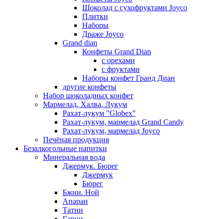
Шоколад с сухофруктами Joyco
Плитки
Наборы
Драже Joyco
Grand dian
Конфеты Grand Dian
с орехами
с фруктами
Наборы конфет Гранд Диан
другие конфеты
Набор шоколадных конфет
Мармелад, Халва, Лукум
Рахат-лукум "Globex"
Рахат-лукум, мармелад Grand Candy
Рахат-лукум, мармелад Joyco
Печёная продукция
Безалкогольные напитки
Минеральная вода
Джермук. Бюрег
Джермук
Бюрег
Бжни. Ной
Апаран
Татни
Гарни