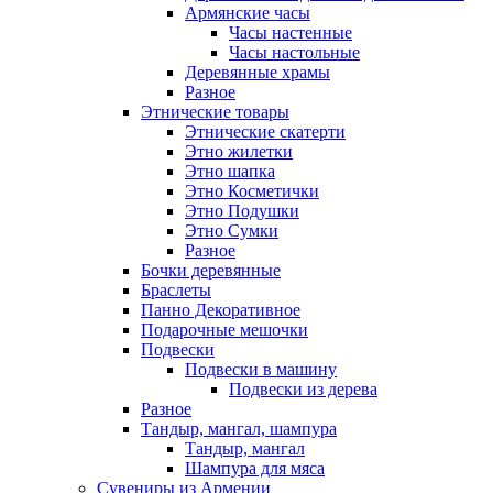
Армянские часы
Часы настенные
Часы настольные
Деревянные храмы
Разное
Этнические товары
Этнические скатерти
Этно жилетки
Этно шапка
Этно Косметички
Этно Подушки
Этно Сумки
Разное
Бочки деревянные
Браслеты
Панно Декоративное
Подарочные мешочки
Подвески
Подвески в машину
Подвески из дерева
Разное
Тандыр, мангал, шампура
Тандыр, мангал
Шампура для мяса
Сувениры из Армении