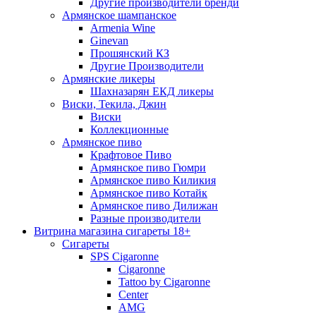
Другие производители бренди
Армянское шампанское
Armenia Wine
Ginevan
Прошянский КЗ
Другие Производители
Армянские ликеры
Шахназарян ЕКД ликеры
Виски, Текила, Джин
Виски
Коллекционные
Армянское пиво
Крафтовое Пиво
Армянское пиво Гюмри
Армянское пиво Киликия
Армянское пиво Котайк
Армянское пиво Дилижан
Разные производители
Витрина магазина сигареты 18+
Cигареты
SPS Cigaronne
Сigaronne
Tattoo by Cigaronne
Center
AMG