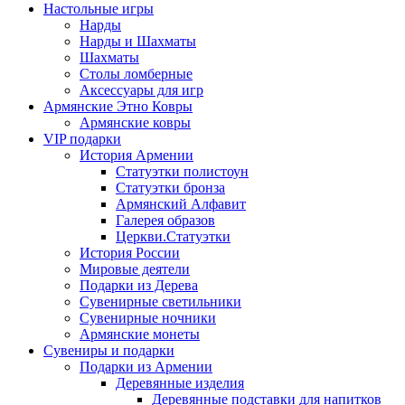
Настольные игры
Нарды
Нарды и Шахматы
Шахматы
Столы ломберные
Аксессуары для игр
Армянские Этно Ковры
Армянские ковры
VIP подарки
История Армении
Статуэтки полистоун
Статуэтки бронза
Армянский Алфавит
Галерея образов
Церкви.Статуэтки
История России
Мировые деятели
Подарки из Дерева
Сувенирные светильники
Сувенирные ночники
Армянские монеты
Сувениры и подарки
Подарки из Армении
Деревянные изделия
Деревянные подставки для напитков