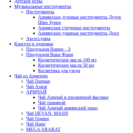
Детские игры
Музыкальные инструменты
Инструменты
Армянские духовые инструменты Дудук
Шви Зурна
Армянские струнные инструменты
Армянские ударные инструменты Доол
Аксессуары
Красота и здоровье
Продукция Нарин - Э
Продукция Ваки Фарм
Косметические масла 100 мл
Косметические масла 50 мл
Косметика для ухода
Чай из Армении
Чай Darman
Чай Ararat
АРМЧАЙ
Чай Армчай в прозрачной фасовке
Чай травяной
Чай Армчай армянский тараз
Чай IJEVAN. MASIS
Чай Гюмри
Чай Нане
MEGA ARARAT