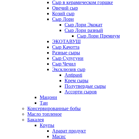
Сыр в керамическом горшке
Овечий сыр
Козий сыр
Сыр Лори
Сыр Лори Экокат
Сыр Лори разный
Сыр Лори Премиум
ЭКОТАВУШ
Сыр Качотта
Разные сыры
Сыр Сулугуни
Сыр Чечил
Эксклюзив сыр
Antipasti
Крем сыры
Полутвердые сыры
Ассорти сыров
Мацони
Тан
Консервированные бобы
Масло топленое
Бакалея
Крупы
Арарат продукт
Масис