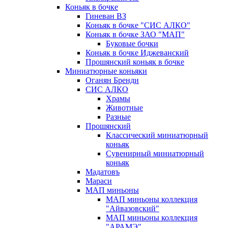
Коньяк в бочке
Гиневан ВЗ
Коньяк в бочке "СИС АЛКО"
Коньяк в бочке ЗАО "МАП"
Буковые бочки
Коньяк в бочке Иджеванский
Прошянский коньяк в бочке
Миниатюрные коньяки
Оганян Бренди
СИС АЛКО
Храмы
Животные
Разные
Прошянский
Классический миниатюрный
коньяк
Сувенирный миниатюрный
коньяк
Мадатовъ
Мараси
МАП миньоны
МАП миньоны коллекция
"Айвазовский"
МАП миньоны коллекция
"АРАМЭ"