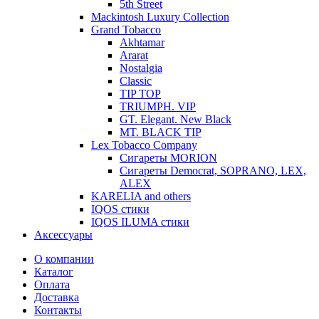
5th Street
Mackintosh Luxury Collection
Grand Tobacco
Akhtamar
Ararat
Nostalgia
Classic
TIP TOP
TRIUMPH. VIP
GT. Elegant. New Black
MT. BLACK TIP
Lex Tobacco Company
Сигареты MORION
Сигареты Democrat, SOPRANO, LEX,
ALEX
KARELIA and others
IQOS стики
IQOS ILUMA стики
Аксессуары
О компании
Каталог
Оплата
Доставка
Контакты