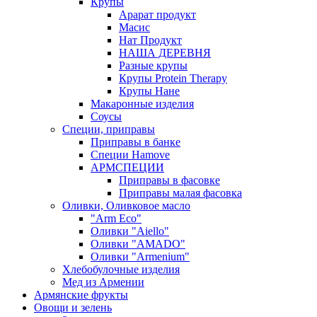
Крупы
Арарат продукт
Масис
Нат Продукт
НАША ДЕРЕВНЯ
Разные крупы
Крупы Protein Therapy
Крупы Нане
Макаронные изделия
Соусы
Специи, приправы
Приправы в банке
Специи Hamove
АРМСПЕЦИИ
Приправы в фасовке
Приправы малая фасовка
Оливки, Оливковое масло
"Arm Eco"
Оливки "Aiello"
Оливки "AMADO"
Оливки "Armenium"
Хлебобулочные изделия
Мед из Армении
Армянские фрукты
Овощи и зелень