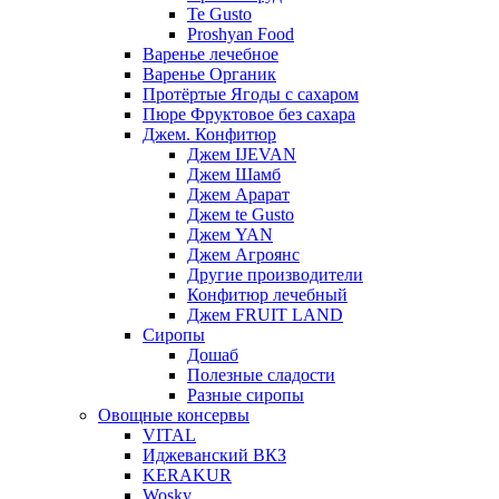
Te Gusto
Proshyan Food
Варенье лечебное
Варенье Органик
Протёртые Ягоды с сахаром
Пюре Фруктовое без сахара
Джем. Конфитюр
Джем IJEVAN
Джем Шамб
Джем Арарат
Джем te Gusto
Джем YAN
Джем Агроянс
Другие производители
Конфитюр лечебный
Джем FRUIT LAND
Сиропы
Дошаб
Полезные сладости
Разные сиропы
Овощные консервы
VITAL
Иджеванский ВКЗ
KERAKUR
Wosky