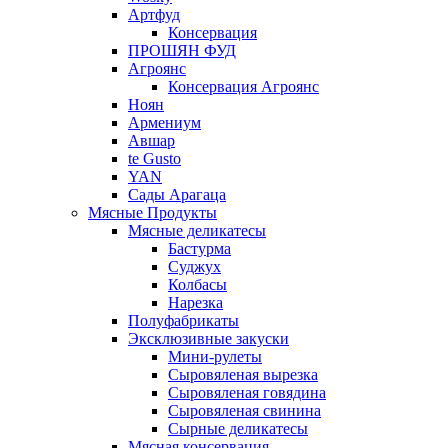
Артфуд
Консервация
ПРОШЯН ФУД
Агроянс
Консервация Агроянс
Ноян
Армениум
Авшар
te Gusto
YAN
Сады Арагаца
Мясные Продукты
Мясные деликатесы
Бастурма
Суджух
Колбасы
Нарезка
Полуфабрикаты
Эксклюзивные закуски
Мини-рулеты
Сыровяленая вырезка
Сыровяленая говядина
Сыровяленая свинина
Сырные деликатесы
Мясная консервация