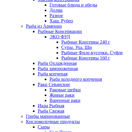
Готовые блюда и обеды
Долма
Разное
Хаш. Рубец
Рыба из Армении
Рыбные Консервации
ЭКО ФУД
Рыбные Консервы 240 г
Супы. Уха. Щи
Рыбные Филе-кусочки. Суфле
Рыбные Консервы 160 г
Рыба Охлажденная
Рыба замороженная
Рыба копченая
Рыба холодного копчения
Раки Севанские
Раковые шейки
Живые раки
Варенные раки
Икра Рыбная
Рыба Свежая
Грибы маринованные
Кисломолочные продукты
Сыры