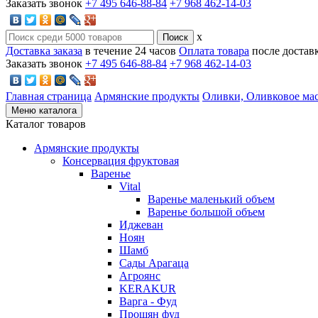
Заказать звонок
+7 495 646-88-84
+7 968 462-14-03
x
Доставка заказа
в течение 24 часов
Оплата товара
после достав
Заказать звонок
+7 495 646-88-84
+7 968 462-14-03
Главная страница
Армянские продукты
Оливки, Оливковое ма
Меню каталога
Каталог товаров
Армянские продукты
Консервация фруктовая
Варенье
Vital
Варенье маленький объем
Варенье большой объем
Иджеван
Ноян
Шамб
Сады Арагаца
Агроянс
KERAKUR
Варга - Фуд
Прошян фуд