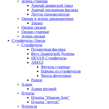
Зелень сушеная
Армчай армянский тараз
Армчай прозрачная фасовка
Другие производители
Овощи и зелень замороженные
Tamara
Овощи свежие
Овощи сушеные
Зелень свежая
Сухофрукты. Орехи
Сухофрукты
Подарочная фасовка
Вкус Араратской Долины
IJEVAN Сухофрукты
AREGI
Фрукты сушеные
Наборы из сухофруктов
Чипсы фруктовые
Разное
Алани
Алани весовой
Цукаты
Цукаты "Циацан Ани"
Цукаты "другое"
Чурчхела