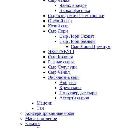
Сыр Чанах
Чанах в ведре
Экокат фасовка
Сыр в керамическом горшке
Овечий сыр
Козий сыр
Сыр Лори
Сыр Лори Экокат
Сыр Лори разный
Сыр Лори Премиум
ЭКОТАВУШ
Сыр Качотта
Разные сыры
Сыр Сулугуни
Сыр Чечил
Эксклюзив сыр
Antipasti
Крем сыры
Полутвердые сыры
Ассорти сыров
Мацони
Тан
Консервированные бобы
Масло топленое
Бакалея