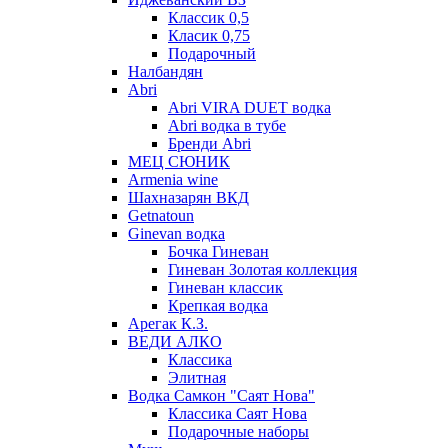
Классик 0,5
Класик 0,75
Подарочный
Налбандян
Abri
Abri VIRA DUET водка
Abri водка в тубе
Бренди Abri
МЕЦ СЮНИК
Armenia wine
Шахназарян ВКД
Getnatoun
Ginevan водка
Бочка Гиневан
Гиневан Золотая коллекция
Гиневан классик
Крепкая водка
Арегак К.З.
ВЕДИ АЛКО
Классика
Элитная
Водка Самкон "Саят Нова"
Классика Саят Нова
Подарочные наборы