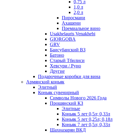
0,75 л
1,0 л
2,0 л
Пиросмани
Ахашени
Премиальное вино
Usakhelauris Venakhebi
GIORGOBA
GRV
Баисубанский ВЗ
Батоно
Старый Тбилиси
Хевсури / Руно
Другие
Подарочные коробки для вина
Армянский коньяк
Элитный
Коньяк сувенирный
Символы Нового 2026 Года
Прошянский КЗ
Элитные
Коньяк 5 лет 0,5л; 0,33л
Коньяк 5 лет 0,25л; 0,18л
Коньяк 7 лет 0,5л; 0,33л
Шахназарян ВКД