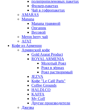
полипропиленовых пакетах
Фильтр-пакетах
Чай в гофропакетах
AMARAS
Manana
Manana травяной
Органик
Весовой
Meron berry чай
АГАТ
Кофе из Армении
Армянский кофе
Gold Ararat Product
ROYAL ARMENIA
Молотый Роял
Роял в зёрнах
Роял растворимый
JEZVA
Кофе "Le Café Paris"
Coffee Grounds
HALDI.CO
KAFFA
My Coff
Другие производители
Джезва