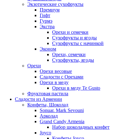
Экзотические сухофрукты
Премиум
Гифт
Гурмэ
Экстра
Орехи и семечки
Сухофрукты и ягоды
Сухофрукты с начинкой
Эконом
Орехи, семечки
Сухофрукты, ягоды
Орехи
Орехи весовые
Сладости с Орехами
Орехи в меду
Орехи в меду Te Gusto
Фруктовая пастила
Сладости из Армении
Конфеты, Шоколад
Sonuar. Mark Sevouni
Арколад
Grand Candy Armenia
Набор шоколадных конфет
Joyco
Конфеты Joyco