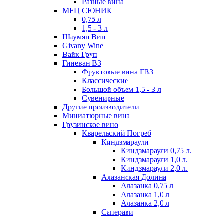
Разные вина
МЕЦ СЮНИК
0,75 л
1,5 - 3 л
Шаумян Вин
Givany Wine
Вайк Груп
Гиневан ВЗ
Фруктовые вина ГВЗ
Классические
Большой объем 1,5 - 3 л
Сувенирные
Другие производители
Миниатюрные вина
Грузинское вино
Кварельский Погреб
Киндзмараули
Киндзмараули 0,75 л.
Киндзмараули 1,0 л.
Киндзмараули 2,0 л.
Алазанская Долина
Алазанка 0,75 л
Алазанка 1,0 л
Алазанка 2,0 л
Саперави