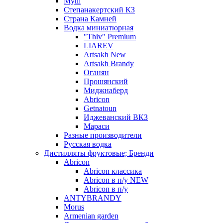
Муш
Степанакертский КЗ
Страна Камней
Водка миниатюрная
"Thiv" Premium
LIAREV
Artsakh New
Artsakh Brandy
Оганян
Прошянский
Миджнаберд
Abricon
Getnatoun
Иджеванский ВКЗ
Мараси
Разные производители
Русская водка
Дистилляты фруктовые; Бренди
Abricon
Abricon классика
Abricon в п/у NEW
Abricon в п/у
ANTYBRANDY
Morus
Armenian garden