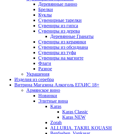
Деревянные панно
Брелки
Куклы
Сувенирные тарелки
Сувениры из гипса
Сувениры из дерева
Деревянные Гранаты
Сувениры из керамики
Сувениры из обсидиана
Сувениры из туфа
Сувениры на магните
Флаги
Разное
Украшения
Изделия из серебра
Витрина Магазина Алкоголь ЕГАИС 18+
Армянское вино
Новинки
Элитные вина
Karas
Karas Classic
Karas NEW
Zorah
ALLURIA. TAKRI. KOUASH
Berdashen. Vankasar