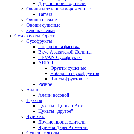
Другие производители
Овощи и зелень замороженные
Tamara
Овощи свежие
Овощи сушеные
Зелень свежая
Сухофрукты. Орехи
Сухофрукты
Подарочная фасовка
Вкус Араратской Долины
IJEVAN Сухофрукты
AREGI
Фрукты сушеные
Наборы из сухофруктов
Чипсы фруктовые
Разное
Алани
Алани весовой
Цукаты
Цукаты "Циацан Ани"
Цукаты "другое"
Чурчхела
Другие производители
Чурчела Дары Армении
Сушеные ягоды