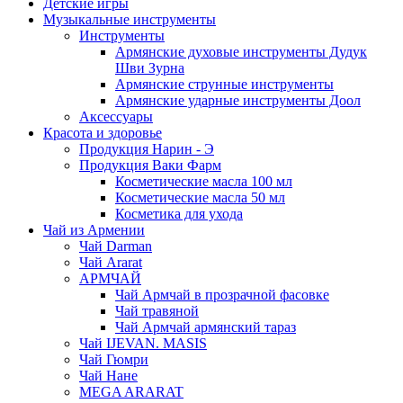
Детские игры
Музыкальные инструменты
Инструменты
Армянские духовые инструменты Дудук
Шви Зурна
Армянские струнные инструменты
Армянские ударные инструменты Доол
Аксессуары
Красота и здоровье
Продукция Нарин - Э
Продукция Ваки Фарм
Косметические масла 100 мл
Косметические масла 50 мл
Косметика для ухода
Чай из Армении
Чай Darman
Чай Ararat
АРМЧАЙ
Чай Армчай в прозрачной фасовке
Чай травяной
Чай Армчай армянский тараз
Чай IJEVAN. MASIS
Чай Гюмри
Чай Нане
MEGA ARARAT