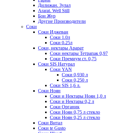
Дилижан. Зулал
Ararat. Well Still
Бон Жур
Другие Производители
Соки
Соки Иджеван
Соки 1.0л
Соки 0.25л
Соки, нектары Арарат
Соки нектары Тетрапак 0,97
Соки Премиум ст. 0,75
Соки SIS Натурал
Соки YAN
Соки 0,930 л
Соки 0,250 л
Соки SIS 1,6 л.
Соки Ноян
Соки и Нектары Ноян 1,0 л
Соки и Нектары 0,2 л
Соки Органик
Соки Ноян 0,75 л стекло
Соки Ноян 0,25 л стекло
Соки Витал
Соки te Gusto