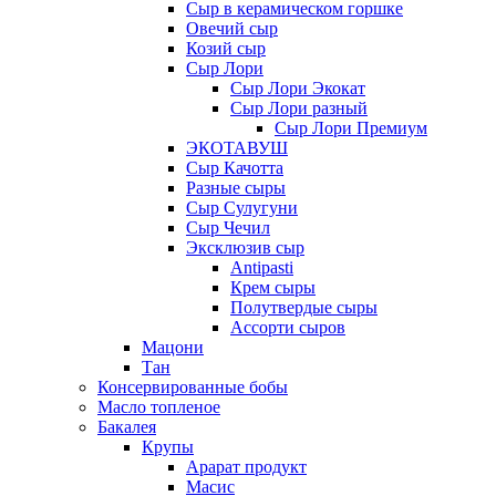
Сыр в керамическом горшке
Овечий сыр
Козий сыр
Сыр Лори
Сыр Лори Экокат
Сыр Лори разный
Сыр Лори Премиум
ЭКОТАВУШ
Сыр Качотта
Разные сыры
Сыр Сулугуни
Сыр Чечил
Эксклюзив сыр
Antipasti
Крем сыры
Полутвердые сыры
Ассорти сыров
Мацони
Тан
Консервированные бобы
Масло топленое
Бакалея
Крупы
Арарат продукт
Масис