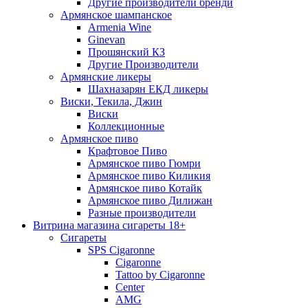
Другие производители бренди
Армянское шампанское
Armenia Wine
Ginevan
Прошянский КЗ
Другие Производители
Армянские ликеры
Шахназарян ЕКД ликеры
Виски, Текила, Джин
Виски
Коллекционные
Армянское пиво
Крафтовое Пиво
Армянское пиво Гюмри
Армянское пиво Киликия
Армянское пиво Котайк
Армянское пиво Дилижан
Разные производители
Витрина магазина сигареты 18+
Cигареты
SPS Cigaronne
Сigaronne
Tattoo by Cigaronne
Center
AMG