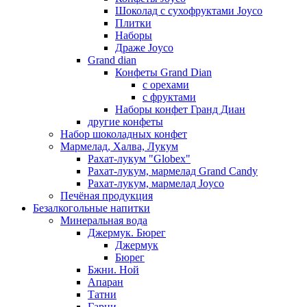
Шоколад с сухофруктами Joyco
Плитки
Наборы
Драже Joyco
Grand dian
Конфеты Grand Dian
с орехами
с фруктами
Наборы конфет Гранд Диан
другие конфеты
Набор шоколадных конфет
Мармелад, Халва, Лукум
Рахат-лукум "Globex"
Рахат-лукум, мармелад Grand Candy
Рахат-лукум, мармелад Joyco
Печёная продукция
Безалкогольные напитки
Минеральная вода
Джермук. Бюрег
Джермук
Бюрег
Бжни. Ной
Апаран
Татни
Гарни