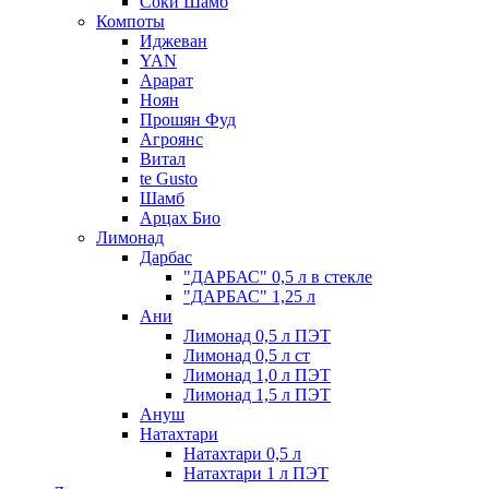
Соки Шамб
Компоты
Иджеван
YAN
Арарат
Ноян
Прошян Фуд
Агроянс
Витал
te Gusto
Шамб
Арцах Био
Лимонад
Дарбас
"ДАРБАС" 0,5 л в стекле
"ДАРБАС" 1,25 л
Ани
Лимонад 0,5 л ПЭТ
Лимонад 0,5 л ст
Лимонад 1,0 л ПЭТ
Лимонад 1,5 л ПЭТ
Ануш
Натахтари
Натахтари 0,5 л
Натахтари 1 л ПЭТ