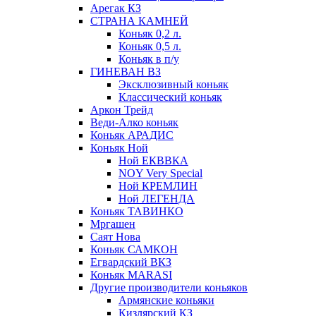
Арегак КЗ
СТРАНА КАМНЕЙ
Коньяк 0,2 л.
Коньяк 0,5 л.
Коньяк в п/у
ГИНЕВАН ВЗ
Эксклюзивный коньяк
Классический коньяк
Аркон Трейд
Веди-Алко коньяк
Коньяк АРАДИС
Коньяк Ной
Ной ЕКВВКА
NOY Very Special
Ной КРЕМЛИН
Ной ЛЕГЕНДА
Коньяк ТАВИНКО
Мргашен
Саят Нова
Коньяк САМКОН
Егвардский ВКЗ
Коньяк MARASI
Другие производители коньяков
Армянские коньяки
Кизлярский КЗ