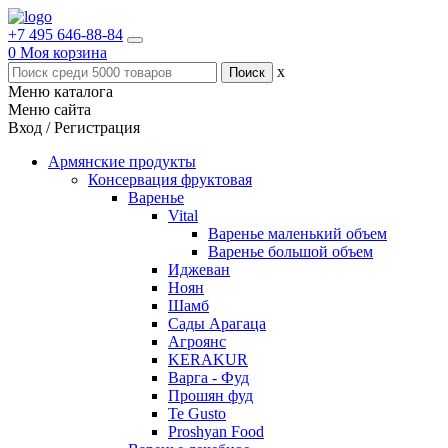
+7 495 646-88-84
0
Моя корзина
x
Меню каталога
Меню сайта
Вход / Регистрация
Армянские продукты
Консервация фруктовая
Варенье
Vital
Варенье маленький объем
Варенье большой объем
Иджеван
Ноян
Шамб
Сады Арагаца
Агроянс
KERAKUR
Варга - Фуд
Прошян фуд
Te Gusto
Proshyan Food