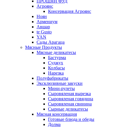
ПРОШЯН ФУД
Агроянс
Консервация Агроянс
Ноян
Армениум
Авшар
te Gusto
YAN
Сады Арагаца
Мясные Продукты
Мясные деликатесы
Бастурма
Суджух
Колбасы
Нарезка
Полуфабрикаты
Эксклюзивные закуски
Мини-рулеты
Сыровяленая вырезка
Сыровяленая говядина
Сыровяленая свинина
Сырные деликатесы
Мясная консервация
Готовые блюда и обеды
Долма