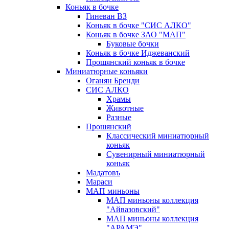
Коньяк в бочке
Гиневан ВЗ
Коньяк в бочке "СИС АЛКО"
Коньяк в бочке ЗАО "МАП"
Буковые бочки
Коньяк в бочке Иджеванский
Прошянский коньяк в бочке
Миниатюрные коньяки
Оганян Бренди
СИС АЛКО
Храмы
Животные
Разные
Прошянский
Классический миниатюрный
коньяк
Сувенирный миниатюрный
коньяк
Мадатовъ
Мараси
МАП миньоны
МАП миньоны коллекция
"Айвазовский"
МАП миньоны коллекция
"АРАМЭ"