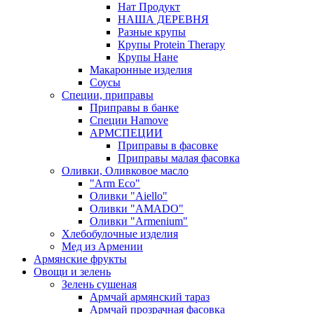
Нат Продукт
НАША ДЕРЕВНЯ
Разные крупы
Крупы Protein Therapy
Крупы Нане
Макаронные изделия
Соусы
Специи, приправы
Приправы в банке
Специи Hamove
АРМСПЕЦИИ
Приправы в фасовке
Приправы малая фасовка
Оливки, Оливковое масло
"Arm Eco"
Оливки "Aiello"
Оливки "AMADO"
Оливки "Armenium"
Хлебобулочные изделия
Мед из Армении
Армянские фрукты
Овощи и зелень
Зелень сушеная
Армчай армянский тараз
Армчай прозрачная фасовка