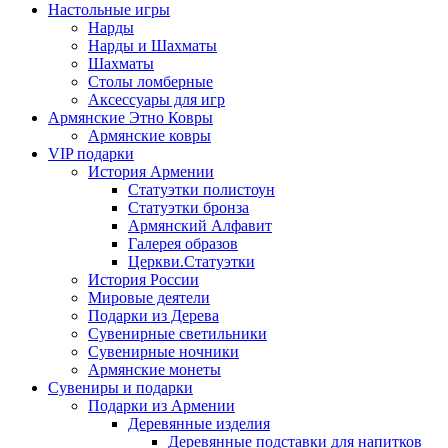
Настольные игры
Нарды
Нарды и Шахматы
Шахматы
Столы ломберные
Аксессуары для игр
Армянские Этно Ковры
Армянские ковры
VIP подарки
История Армении
Статуэтки полистоун
Статуэтки бронза
Армянский Алфавит
Галерея образов
Церкви.Статуэтки
История России
Мировые деятели
Подарки из Дерева
Сувенирные светильники
Сувенирные ночники
Армянские монеты
Сувениры и подарки
Подарки из Армении
Деревянные изделия
Деревянные подставки для напитков