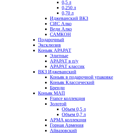
0,5 л
0,250 л
0,70 л
Иджеванский ВКЗ
СИС Алко
Веди Алко
САМКОН
Подарочный
Эксклюзив
Коньяк АРАРАТ
Элитные
АРАРАТ в п/у
АРАРАТ классик
ВКЗ Иджеванский
Коньяк в подарочной упаковке
Коньяк Классический
Бренди
Коньяк МАП
France коллекция
Золотой
Объем 0,5 л
Объем 0,7 л
АРМА коллекция
Горная Армения
Айвазовский