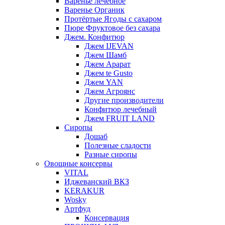
Варенье лечебное
Варенье Органик
Протёртые Ягоды с сахаром
Пюре Фруктовое без сахара
Джем. Конфитюр
Джем IJEVAN
Джем Шамб
Джем Арарат
Джем te Gusto
Джем YAN
Джем Агроянс
Другие производители
Конфитюр лечебный
Джем FRUIT LAND
Сиропы
Дошаб
Полезные сладости
Разные сиропы
Овощные консервы
VITAL
Иджеванский ВКЗ
KERAKUR
Wosky
Артфуд
Консервация