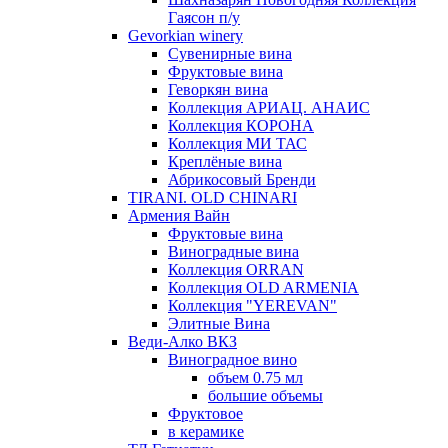
Гаясон п/у
Gevorkian winery
Сувенирные вина
Фруктовые вина
Геворкян вина
Коллекция АРИАЦ. АНАИС
Коллекция КОРОНА
Коллекция МИ ТАС
Креплёные вина
Абрикосовый Бренди
TIRANI. OLD CHINARI
Армения Вайн
Фруктовые вина
Виноградные вина
Коллекция ORRAN
Коллекция OLD ARMENIA
Коллекция "YEREVAN"
Элитные Вина
Веди-Алко ВКЗ
Виноградное вино
объем 0.75 мл
большие объемы
Фруктовое
в керамике