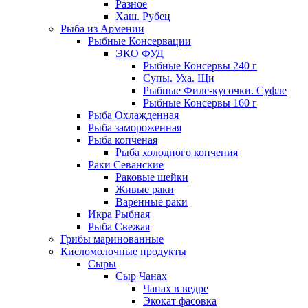
Разное
Хаш. Рубец
Рыба из Армении
Рыбные Консервации
ЭКО ФУД
Рыбные Консервы 240 г
Супы. Уха. Щи
Рыбные Филе-кусочки. Суфле
Рыбные Консервы 160 г
Рыба Охлажденная
Рыба замороженная
Рыба копченая
Рыба холодного копчения
Раки Севанские
Раковые шейки
Живые раки
Варенные раки
Икра Рыбная
Рыба Свежая
Грибы маринованные
Кисломолочные продукты
Сыры
Сыр Чанах
Чанах в ведре
Экокат фасовка