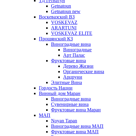
ТД Гетнатун
Getnatoun
Getnatoun new
Воскевазский ВЗ
VOSKEVAZ
ARARTUNI
VOSKEVAZ ELITE
Прошянский КЗ
Виноградные вина
Виноградные
Арт Палас
Фруктовые вина
Дерево Жизни
Органические вина
Арцруни
Элитные Вина
Гордость Нации
Винный дом Маран
Виноградные вина
Сувенирные вина
Фруктовые вина Маран
МАП
Noyan Tapan
Виноградные вина МАП
Фруктовые вина МАП