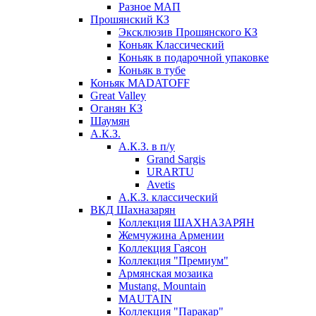
Разное МАП
Прошянский КЗ
Эксклюзив Прошянского КЗ
Коньяк Классический
Коньяк в подарочной упаковке
Коньяк в тубе
Коньяк MADATOFF
Great Valley
Оганян КЗ
Шаумян
А.К.З.
А.К.З. в п/у
Grand Sargis
URARTU
Avetis
А.К.З. классический
ВКД Шахназарян
Коллекция ШАХНАЗАРЯН
Жемчужина Армении
Коллекция Гаясон
Коллекция "Премиум"
Армянская мозаика
Mustang. Mountain
MAUTAIN
Коллекция "Паракар"