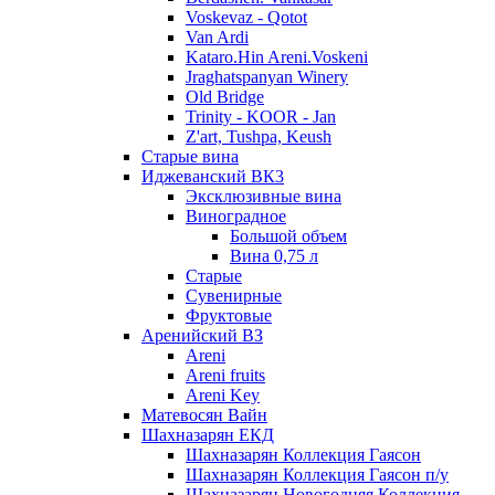
Voskevaz - Qotot
Van Ardi
Kataro.Hin Areni.Voskeni
Jraghatspanyan Winery
Old Bridge
Trinity - KOOR - Jan
Z'art, Tushpa, Keush
Старые вина
Иджеванский ВК3
Эксклюзивные вина
Виноградное
Большой объем
Вина 0,75 л
Старые
Сувенирные
Фруктовые
Аренийский ВЗ
Areni
Areni fruits
Areni Key
Матевосян Вайн
Шахназарян ЕКД
Шахназарян Коллекция Гаясон
Шахназарян Коллекция Гаясон п/у
Шахназарян Новогодняя Коллекция