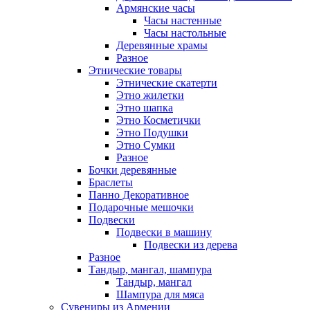
Армянские часы
Часы настенные
Часы настольные
Деревянные храмы
Разное
Этнические товары
Этнические скатерти
Этно жилетки
Этно шапка
Этно Косметички
Этно Подушки
Этно Сумки
Разное
Бочки деревянные
Браслеты
Панно Декоративное
Подарочные мешочки
Подвески
Подвески в машину
Подвески из дерева
Разное
Тандыр, мангал, шампура
Тандыр, мангал
Шампура для мяса
Сувениры из Армении