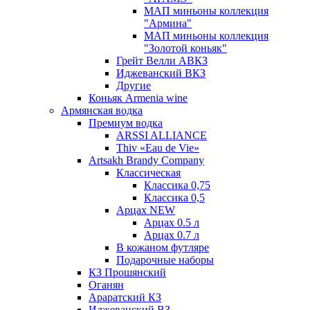
МАП миньоны коллекция
"Армина"
МАП миньоны коллекция
"Золотой коньяк"
Грейт Велли АВКЗ
Иджеванский ВКЗ
Другие
Коньяк Armenia wine
Армянская водка
Премиум водка
ARSSI ALLIANCE
Thiv «Eau de Vie»
Artsakh Brandy Company
Классическая
Классика 0,75
Классика 0,5
Арцах NEW
Арцах 0.5 л
Арцах 0.7 л
В кожаном футляре
Подарочные наборы
КЗ Прошянский
Оганян
Араратский КЗ
Иджеванский ВЗ