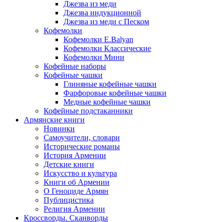
Джезва из меди
Джезва индукционной
Джезва из меди с Песком
Кофемолки
Кофемолки E.Balyan
Кофемолки Классические
Кофемолки Мини
Кофейные наборы
Кофейные чашки
Глиняные кофейные чашки
Фарфоровые кофейные чашки
Медные кофейные чашки
Кофейные подстаканники
Армянские книги
Новинки
Самоучители, словари
Исторические романы
История Армении
Детские книги
Иcкусство и культура
Книги об Армении
О Геноциде Армян
Публицистика
Религия Армении
Кроссворды. Сканворды