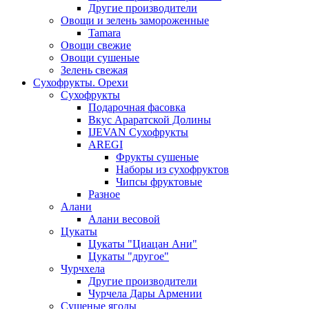
Другие производители
Овощи и зелень замороженные
Tamara
Овощи свежие
Овощи сушеные
Зелень свежая
Сухофрукты. Орехи
Сухофрукты
Подарочная фасовка
Вкус Араратской Долины
IJEVAN Сухофрукты
AREGI
Фрукты сушеные
Наборы из сухофруктов
Чипсы фруктовые
Разное
Алани
Алани весовой
Цукаты
Цукаты "Циацан Ани"
Цукаты "другое"
Чурчхела
Другие производители
Чурчела Дары Армении
Сушеные ягоды