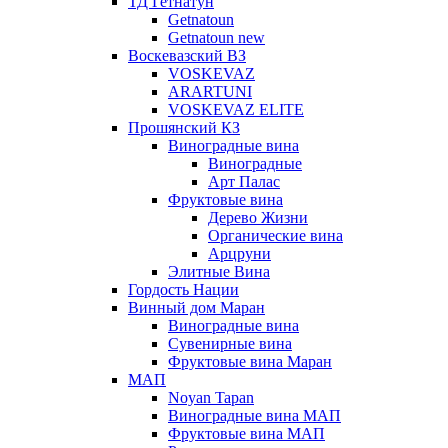
ТД Гетнатун
Getnatoun
Getnatoun new
Воскевазский ВЗ
VOSKEVAZ
ARARTUNI
VOSKEVAZ ELITE
Прошянский КЗ
Виноградные вина
Виноградные
Арт Палас
Фруктовые вина
Дерево Жизни
Органические вина
Арцруни
Элитные Вина
Гордость Нации
Винный дом Маран
Виноградные вина
Сувенирные вина
Фруктовые вина Маран
МАП
Noyan Tapan
Виноградные вина МАП
Фруктовые вина МАП