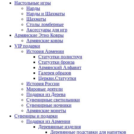
Настольные игры
Нарды
Нарды и Шахматы
Шахматы
Столы ломберные
Аксессуары для игр
Армянские Этно Ковры
Армянские ковры
VIP подарки
История Армении
Статуэтки полистоун
Статуэтки бронза
Армянский Алфавит
Галерея образов
Церкви.Статуэтки
История России
Мировые деятели
Подарки из Дерева
Сувенирные светильники
Сувенирные ночники
Армянские монеты
Сувениры и подарки
Подарки из Армении
Деревянные изделия
Деревянные подставки для напитков