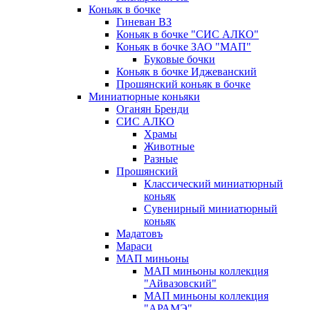
Коньяк в бочке
Гиневан ВЗ
Коньяк в бочке "СИС АЛКО"
Коньяк в бочке ЗАО "МАП"
Буковые бочки
Коньяк в бочке Иджеванский
Прошянский коньяк в бочке
Миниатюрные коньяки
Оганян Бренди
СИС АЛКО
Храмы
Животные
Разные
Прошянский
Классический миниатюрный
коньяк
Сувенирный миниатюрный
коньяк
Мадатовъ
Мараси
МАП миньоны
МАП миньоны коллекция
"Айвазовский"
МАП миньоны коллекция
"АРАМЭ"