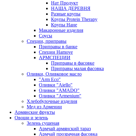
Нат Продукт
НАША ДЕРЕВНЯ
Разные крупы
Крупы Protein Therapy
Крупы Нане
Макаронные изделия
Соусы
Специи, приправы
Приправы в банке
Специи Hamove
АРМСПЕЦИИ
Приправы в фасовке
Приправы малая фасовка
Оливки, Оливковое масло
"Arm Eco"
Оливки "Aiello"
Оливки "AMADO"
Оливки "Armenium"
Хлебобулочные изделия
Мед из Армении
Армянские фрукты
Овощи и зелень
Зелень сушеная
Армчай армянский тараз
Армчай прозрачная фасовка