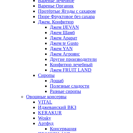
Варенье лечебное
Варенье Органик
Протёртые Ягоды с сахаром
Пюре Фруктовое без сахара
Джем. Конфитюр
Джем IJEVAN
Джем Шамб
Джем Арарат
Джем te Gusto
Джем YAN
Джем Агроянс
Другие производители
Конфитюр лечебный
Джем FRUIT LAND
Сиропы
Дошаб
Полезные сладости
Разные сиропы
Овощные консервы
VITAL
Иджеванский ВКЗ
KERAKUR
Wosky
Артфуд
Консервация