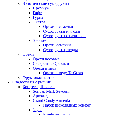
Экзотические сухофрукты
Премиум
Гифт
Гурмэ
Экстра
Орехи и семечки
Сухофрукты и ягоды
Сухофрукты с начинкой
Эконом
Орехи, семечки
Сухофрукты, ягоды
Орехи
Орехи весовые
Сладости с Орехами
Орехи в меду
Орехи в меду Te Gusto
Фруктовая пастила
Сладости из Армении
Конфеты, Шоколад
Sonuar. Mark Sevouni
Арколад
Grand Candy Armenia
Набор шоколадных конфет
Joyco
Конфеты Joyco