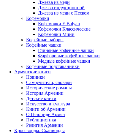
Джезва из меди
Джезва индукционной
Джезва из меди с Песком
Кофемолки
Кофемолки E.Balyan
Кофемолки Классические
Кофемолки Мини
Кофейные наборы
Кофейные чашки
Глиняные кофейные чашки
Фарфоровые кофейные чашки
Медные кофейные чашки
Кофейные подстаканники
Армянские книги
Новинки
Самоучители, словари
Исторические романы
История Армении
Детские книги
Иcкусство и культура
Книги об Армении
О Геноциде Армян
Публицистика
Религия Армении
Кроссворды. Сканворды