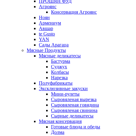
ПРОШЯН ФУД
Агроянс
Консервация Агроянс
Ноян
Армениум
Авшар
te Gusto
YAN
Сады Арагаца
Мясные Продукты
Мясные деликатесы
Бастурма
Суджух
Колбасы
Нарезка
Полуфабрикаты
Эксклюзивные закуски
Мини-рулеты
Сыровяленая вырезка
Сыровяленая говядина
Сыровяленая свинина
Сырные деликатесы
Мясная консервация
Готовые блюда и обеды
Долма