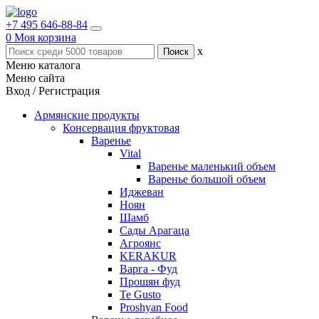
+7 495 646-88-84
0
Моя корзина
x
Меню каталога
Меню сайта
Вход / Регистрация
Армянские продукты
Консервация фруктовая
Варенье
Vital
Варенье маленький объем
Варенье большой объем
Иджеван
Ноян
Шамб
Сады Арагаца
Агроянс
KERAKUR
Варга - Фуд
Прошян фуд
Te Gusto
Proshyan Food