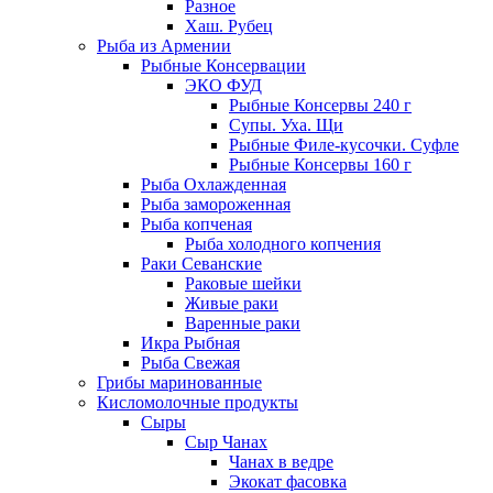
Разное
Хаш. Рубец
Рыба из Армении
Рыбные Консервации
ЭКО ФУД
Рыбные Консервы 240 г
Супы. Уха. Щи
Рыбные Филе-кусочки. Суфле
Рыбные Консервы 160 г
Рыба Охлажденная
Рыба замороженная
Рыба копченая
Рыба холодного копчения
Раки Севанские
Раковые шейки
Живые раки
Варенные раки
Икра Рыбная
Рыба Свежая
Грибы маринованные
Кисломолочные продукты
Сыры
Сыр Чанах
Чанах в ведре
Экокат фасовка