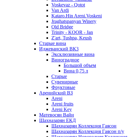
Voskevaz - Qotot
Van Ardi
Kataro.Hin Areni.Voskeni
Jraghatspanyan Winery
Old Bridge
Trinity - KOOR - Jan
Z'art, Tushpa, Keush
Старые вина
Иджеванский ВК3
Эксклюзивные вина
Виноградное
Большой объем
Вина 0,75 л
Старые
Сувенирные
Фруктовые
Аренийский ВЗ
Areni
Areni fruits
Areni Key
Матевосян Вайн
Шахназарян ЕКД
Шахназарян Коллекция Гаясон
Шахназарян Коллекция Гаясон п/у
Шахназарян Новогодняя Коллекция