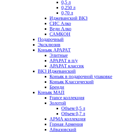
0,5 л
0,250 л
0,70 л
Иджеванский ВКЗ
СИС Алко
Веди Алко
САМКОН
Подарочный
Эксклюзив
Коньяк АРАРАТ
Элитные
АРАРАТ в п/у
АРАРАТ классик
ВКЗ Иджеванский
Коньяк в подарочной упаковке
Коньяк Классический
Бренди
Коньяк МАП
France коллекция
Золотой
Объем 0,5 л
Объем 0,7 л
АРМА коллекция
Горная Армения
Айвазовский