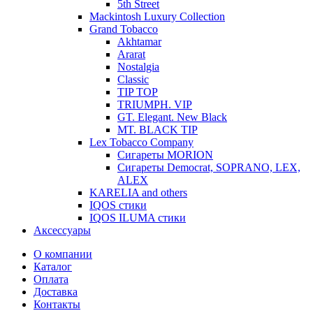
5th Street
Mackintosh Luxury Collection
Grand Tobacco
Akhtamar
Ararat
Nostalgia
Classic
TIP TOP
TRIUMPH. VIP
GT. Elegant. New Black
MT. BLACK TIP
Lex Tobacco Company
Сигареты MORION
Сигареты Democrat, SOPRANO, LEX,
ALEX
KARELIA and others
IQOS стики
IQOS ILUMA стики
Аксессуары
О компании
Каталог
Оплата
Доставка
Контакты