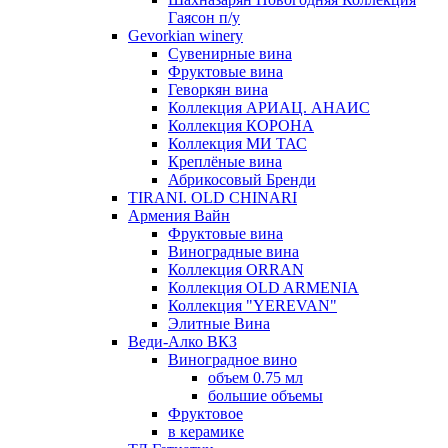
Гаясон п/у
Gevorkian winery
Сувенирные вина
Фруктовые вина
Геворкян вина
Коллекция АРИАЦ. АНАИС
Коллекция КОРОНА
Коллекция МИ ТАС
Креплёные вина
Абрикосовый Бренди
TIRANI. OLD CHINARI
Армения Вайн
Фруктовые вина
Виноградные вина
Коллекция ORRAN
Коллекция OLD ARMENIA
Коллекция "YEREVAN"
Элитные Вина
Веди-Алко ВКЗ
Виноградное вино
объем 0.75 мл
большие объемы
Фруктовое
в керамике