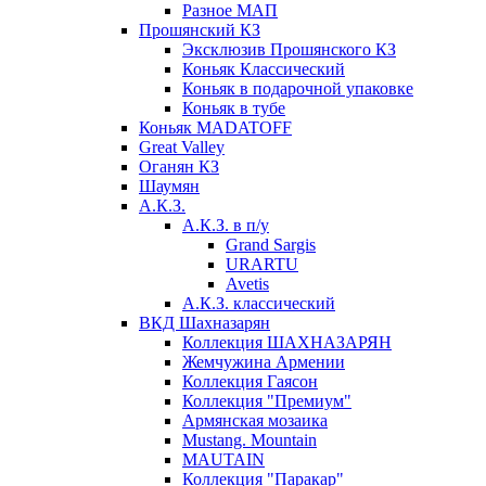
Разное МАП
Прошянский КЗ
Эксклюзив Прошянского КЗ
Коньяк Классический
Коньяк в подарочной упаковке
Коньяк в тубе
Коньяк MADATOFF
Great Valley
Оганян КЗ
Шаумян
А.К.З.
А.К.З. в п/у
Grand Sargis
URARTU
Avetis
А.К.З. классический
ВКД Шахназарян
Коллекция ШАХНАЗАРЯН
Жемчужина Армении
Коллекция Гаясон
Коллекция "Премиум"
Армянская мозаика
Mustang. Mountain
MAUTAIN
Коллекция "Паракар"