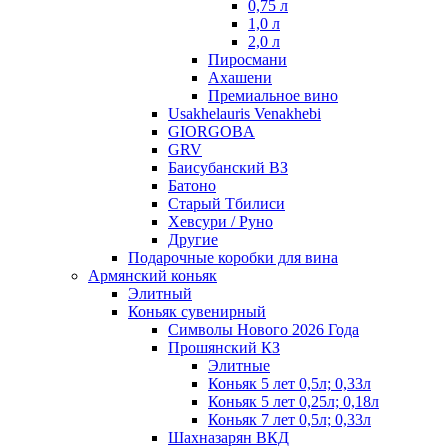
0,75 л
1,0 л
2,0 л
Пиросмани
Ахашени
Премиальное вино
Usakhelauris Venakhebi
GIORGOBA
GRV
Баисубанский ВЗ
Батоно
Старый Тбилиси
Хевсури / Руно
Другие
Подарочные коробки для вина
Армянский коньяк
Элитный
Коньяк сувенирный
Символы Нового 2026 Года
Прошянский КЗ
Элитные
Коньяк 5 лет 0,5л; 0,33л
Коньяк 5 лет 0,25л; 0,18л
Коньяк 7 лет 0,5л; 0,33л
Шахназарян ВКД