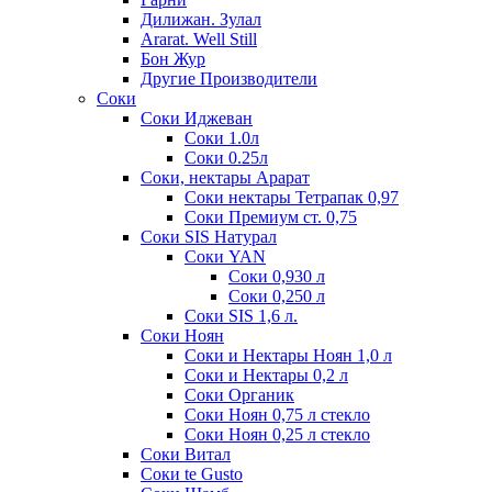
Дилижан. Зулал
Ararat. Well Still
Бон Жур
Другие Производители
Соки
Соки Иджеван
Соки 1.0л
Соки 0.25л
Соки, нектары Арарат
Соки нектары Тетрапак 0,97
Соки Премиум ст. 0,75
Соки SIS Натурал
Соки YAN
Соки 0,930 л
Соки 0,250 л
Соки SIS 1,6 л.
Соки Ноян
Соки и Нектары Ноян 1,0 л
Соки и Нектары 0,2 л
Соки Органик
Соки Ноян 0,75 л стекло
Соки Ноян 0,25 л стекло
Соки Витал
Соки te Gusto