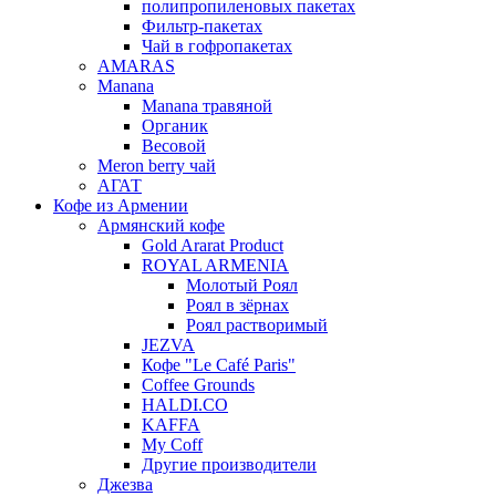
полипропиленовых пакетах
Фильтр-пакетах
Чай в гофропакетах
AMARAS
Manana
Manana травяной
Органик
Весовой
Meron berry чай
АГАТ
Кофе из Армении
Армянский кофе
Gold Ararat Product
ROYAL ARMENIA
Молотый Роял
Роял в зёрнах
Роял растворимый
JEZVA
Кофе "Le Café Paris"
Coffee Grounds
HALDI.CO
KAFFA
My Coff
Другие производители
Джезва