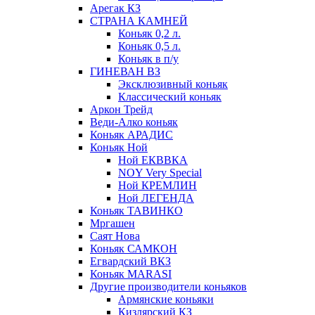
Арегак КЗ
СТРАНА КАМНЕЙ
Коньяк 0,2 л.
Коньяк 0,5 л.
Коньяк в п/у
ГИНЕВАН ВЗ
Эксклюзивный коньяк
Классический коньяк
Аркон Трейд
Веди-Алко коньяк
Коньяк АРАДИС
Коньяк Ной
Ной ЕКВВКА
NOY Very Special
Ной КРЕМЛИН
Ной ЛЕГЕНДА
Коньяк ТАВИНКО
Мргашен
Саят Нова
Коньяк САМКОН
Егвардский ВКЗ
Коньяк MARASI
Другие производители коньяков
Армянские коньяки
Кизлярский КЗ