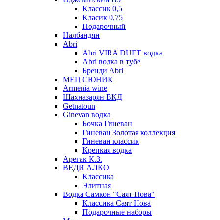
Классик 0,5
Класик 0,75
Подарочный
Налбандян
Abri
Abri VIRA DUET водка
Abri водка в тубе
Бренди Abri
МЕЦ СЮНИК
Armenia wine
Шахназарян ВКД
Getnatoun
Ginevan водка
Бочка Гиневан
Гиневан Золотая коллекция
Гиневан классик
Крепкая водка
Арегак К.З.
ВЕДИ АЛКО
Классика
Элитная
Водка Самкон "Саят Нова"
Классика Саят Нова
Подарочные наборы