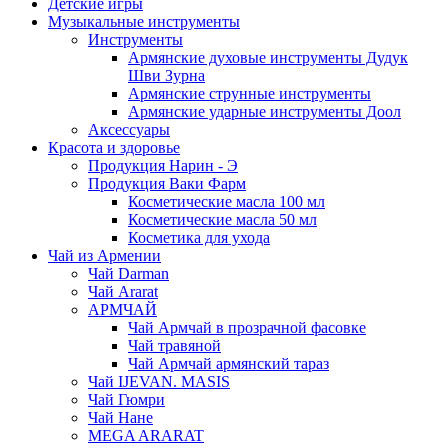
Детские игры
Музыкальные инструменты
Инструменты
Армянские духовые инструменты Дудук
Шви Зурна
Армянские струнные инструменты
Армянские ударные инструменты Доол
Аксессуары
Красота и здоровье
Продукция Нарин - Э
Продукция Ваки Фарм
Косметические масла 100 мл
Косметические масла 50 мл
Косметика для ухода
Чай из Армении
Чай Darman
Чай Ararat
АРМЧАЙ
Чай Армчай в прозрачной фасовке
Чай травяной
Чай Армчай армянский тараз
Чай IJEVAN. MASIS
Чай Гюмри
Чай Нане
MEGA ARARAT