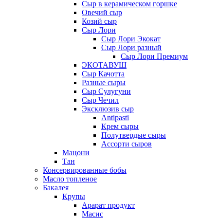
Сыр в керамическом горшке
Овечий сыр
Козий сыр
Сыр Лори
Сыр Лори Экокат
Сыр Лори разный
Сыр Лори Премиум
ЭКОТАВУШ
Сыр Качотта
Разные сыры
Сыр Сулугуни
Сыр Чечил
Эксклюзив сыр
Antipasti
Крем сыры
Полутвердые сыры
Ассорти сыров
Мацони
Тан
Консервированные бобы
Масло топленое
Бакалея
Крупы
Арарат продукт
Масис