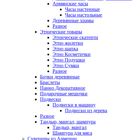
Армянские часы
Часы настенные
Часы настольные
Деревянные храмы
Разное
Этнические товары
Этнические скатерти
Этно жилетки
Этно шапка
Этно Косметички
Этно Подушки
Этно Сумки
Разное
Бочки деревянные
Браслеты
Панно Декоративное
Подарочные мешочки
Подвески
Подвески в машину
Подвески из дерева
Разное
Тандыр, мангал, шампура
Тандыр, мангал
Шампура для мяса
Сувениры из Армении