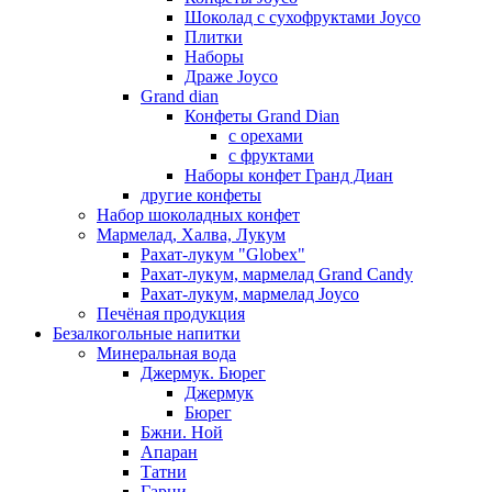
Шоколад с сухофруктами Joyco
Плитки
Наборы
Драже Joyco
Grand dian
Конфеты Grand Dian
с орехами
с фруктами
Наборы конфет Гранд Диан
другие конфеты
Набор шоколадных конфет
Мармелад, Халва, Лукум
Рахат-лукум "Globex"
Рахат-лукум, мармелад Grand Candy
Рахат-лукум, мармелад Joyco
Печёная продукция
Безалкогольные напитки
Минеральная вода
Джермук. Бюрег
Джермук
Бюрег
Бжни. Ной
Апаран
Татни
Гарни