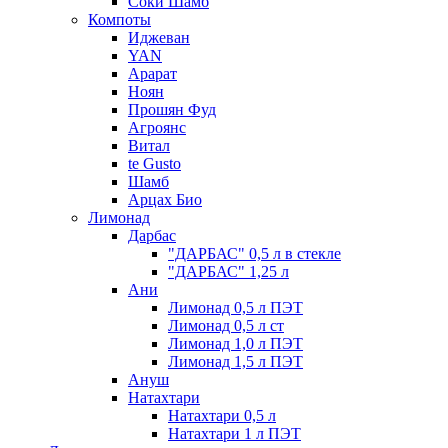
Соки Шамб
Компоты
Иджеван
YAN
Арарат
Ноян
Прошян Фуд
Агроянс
Витал
te Gusto
Шамб
Арцах Био
Лимонад
Дарбас
"ДАРБАС" 0,5 л в стекле
"ДАРБАС" 1,25 л
Ани
Лимонад 0,5 л ПЭТ
Лимонад 0,5 л ст
Лимонад 1,0 л ПЭТ
Лимонад 1,5 л ПЭТ
Ануш
Натахтари
Натахтари 0,5 л
Натахтари 1 л ПЭТ