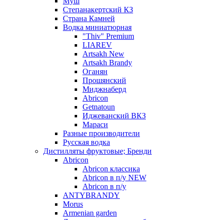
Муш
Степанакертский КЗ
Страна Камней
Водка миниатюрная
"Thiv" Premium
LIAREV
Artsakh New
Artsakh Brandy
Оганян
Прошянский
Миджнаберд
Abricon
Getnatoun
Иджеванский ВКЗ
Мараси
Разные производители
Русская водка
Дистилляты фруктовые; Бренди
Abricon
Abricon классика
Abricon в п/у NEW
Abricon в п/у
ANTYBRANDY
Morus
Armenian garden