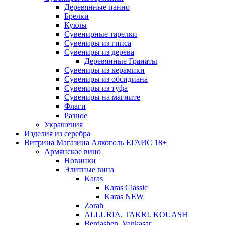
Деревянные панно
Брелки
Куклы
Сувенирные тарелки
Сувениры из гипса
Сувениры из дерева
Деревянные Гранаты
Сувениры из керамики
Сувениры из обсидиана
Сувениры из туфа
Сувениры на магните
Флаги
Разное
Украшения
Изделия из серебра
Витрина Магазина Алкоголь ЕГАИС 18+
Армянское вино
Новинки
Элитные вина
Karas
Karas Classic
Karas NEW
Zorah
ALLURIA. TAKRI. KOUASH
Berdashen. Vankasar