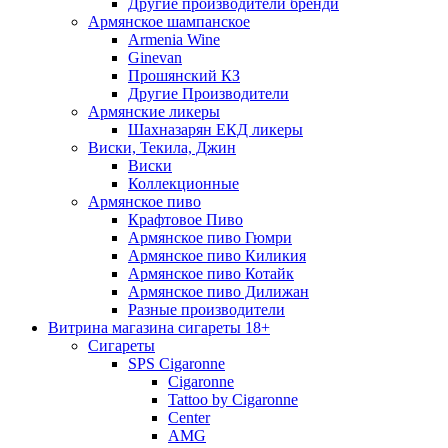
Другие производители бренди
Армянское шампанское
Armenia Wine
Ginevan
Прошянский КЗ
Другие Производители
Армянские ликеры
Шахназарян ЕКД ликеры
Виски, Текила, Джин
Виски
Коллекционные
Армянское пиво
Крафтовое Пиво
Армянское пиво Гюмри
Армянское пиво Киликия
Армянское пиво Котайк
Армянское пиво Дилижан
Разные производители
Витрина магазина сигареты 18+
Cигареты
SPS Cigaronne
Сigaronne
Tattoo by Cigaronne
Center
AMG