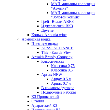
МАП миньоны коллекция
"Армина"
МАП миньоны коллекция
"Золотой коньяк"
Грейт Велли АВКЗ
Иджеванский ВКЗ
Другие
Коньяк Armenia wine
Армянская водка
Премиум водка
ARSSI ALLIANCE
Thiv «Eau de Vie»
Artsakh Brandy Company
Классическая
Классика 0,75
Классика 0,5
Арцах NEW
Арцах 0.5 л
Арцах 0.7 л
В кожаном футляре
Подарочные наборы
КЗ Прошянский
Оганян
Араратский КЗ
Иджеванский ВЗ