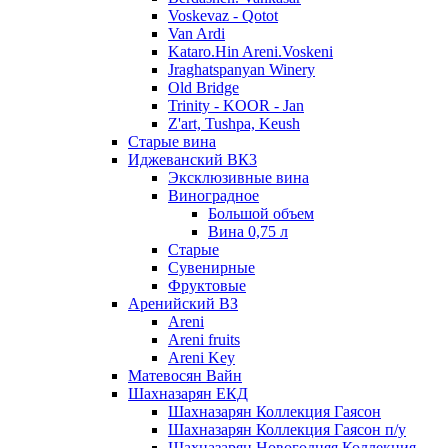
Voskevaz - Qotot
Van Ardi
Kataro.Hin Areni.Voskeni
Jraghatspanyan Winery
Old Bridge
Trinity - KOOR - Jan
Z'art, Tushpa, Keush
Старые вина
Иджеванский ВК3
Эксклюзивные вина
Виноградное
Большой объем
Вина 0,75 л
Старые
Сувенирные
Фруктовые
Аренийский ВЗ
Areni
Areni fruits
Areni Key
Матевосян Вайн
Шахназарян ЕКД
Шахназарян Коллекция Гаясон
Шахназарян Коллекция Гаясон п/у
Шахназарян Новогодняя Коллекция