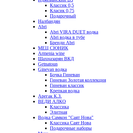
Классик 0,5
Класик 0,75
Подарочный
Налбандян
Abri
Abri VIRA DUET водка
Abri водка в тубе
Бренди Abri
МЕЦ СЮНИК
Armenia wine
Шахназарян ВКД
Getnatoun
Ginevan водка
Бочка Гиневан
Гиневан Золотая коллекция
Гиневан классик
Крепкая водка
Арегак К.З.
ВЕДИ АЛКО
Классика
Элитная
Водка Самкон "Саят Нова"
Классика Саят Нова
Подарочные наборы