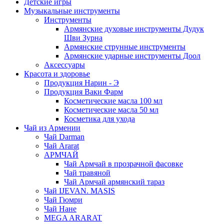
Детские игры
Музыкальные инструменты
Инструменты
Армянские духовые инструменты Дудук
Шви Зурна
Армянские струнные инструменты
Армянские ударные инструменты Доол
Аксессуары
Красота и здоровье
Продукция Нарин - Э
Продукция Ваки Фарм
Косметические масла 100 мл
Косметические масла 50 мл
Косметика для ухода
Чай из Армении
Чай Darman
Чай Ararat
АРМЧАЙ
Чай Армчай в прозрачной фасовке
Чай травяной
Чай Армчай армянский тараз
Чай IJEVAN. MASIS
Чай Гюмри
Чай Нане
MEGA ARARAT