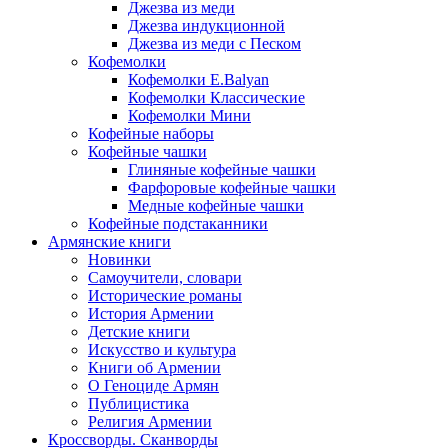
Джезва из меди
Джезва индукционной
Джезва из меди с Песком
Кофемолки
Кофемолки E.Balyan
Кофемолки Классические
Кофемолки Мини
Кофейные наборы
Кофейные чашки
Глиняные кофейные чашки
Фарфоровые кофейные чашки
Медные кофейные чашки
Кофейные подстаканники
Армянские книги
Новинки
Самоучители, словари
Исторические романы
История Армении
Детские книги
Иcкусство и культура
Книги об Армении
О Геноциде Армян
Публицистика
Религия Армении
Кроссворды. Сканворды