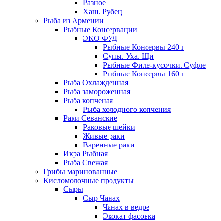
Разное
Хаш. Рубец
Рыба из Армении
Рыбные Консервации
ЭКО ФУД
Рыбные Консервы 240 г
Супы. Уха. Щи
Рыбные Филе-кусочки. Суфле
Рыбные Консервы 160 г
Рыба Охлажденная
Рыба замороженная
Рыба копченая
Рыба холодного копчения
Раки Севанские
Раковые шейки
Живые раки
Варенные раки
Икра Рыбная
Рыба Свежая
Грибы маринованные
Кисломолочные продукты
Сыры
Сыр Чанах
Чанах в ведре
Экокат фасовка