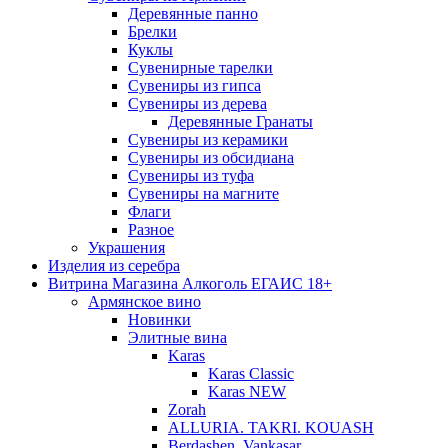
Деревянные панно
Брелки
Куклы
Сувенирные тарелки
Сувениры из гипса
Сувениры из дерева
Деревянные Гранаты
Сувениры из керамики
Сувениры из обсидиана
Сувениры из туфа
Сувениры на магните
Флаги
Разное
Украшения
Изделия из серебра
Витрина Магазина Алкоголь ЕГАИС 18+
Армянское вино
Новинки
Элитные вина
Karas
Karas Classic
Karas NEW
Zorah
ALLURIA. TAKRI. KOUASH
Berdashen. Vankasar