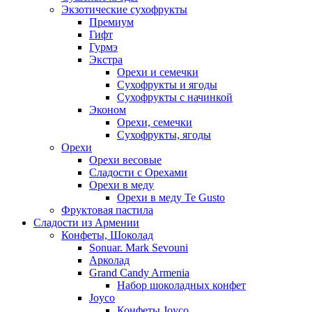
Экзотические сухофрукты
Премиум
Гифт
Гурмэ
Экстра
Орехи и семечки
Сухофрукты и ягоды
Сухофрукты с начинкой
Эконом
Орехи, семечки
Сухофрукты, ягоды
Орехи
Орехи весовые
Сладости с Орехами
Орехи в меду
Орехи в меду Te Gusto
Фруктовая пастила
Сладости из Армении
Конфеты, Шоколад
Sonuar. Mark Sevouni
Арколад
Grand Candy Armenia
Набор шоколадных конфет
Joyco
Конфеты Joyco