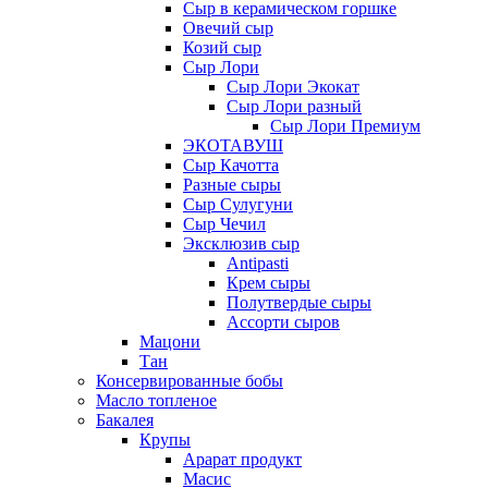
Сыр в керамическом горшке
Овечий сыр
Козий сыр
Сыр Лори
Сыр Лори Экокат
Сыр Лори разный
Сыр Лори Премиум
ЭКОТАВУШ
Сыр Качотта
Разные сыры
Сыр Сулугуни
Сыр Чечил
Эксклюзив сыр
Antipasti
Крем сыры
Полутвердые сыры
Ассорти сыров
Мацони
Тан
Консервированные бобы
Масло топленое
Бакалея
Крупы
Арарат продукт
Масис