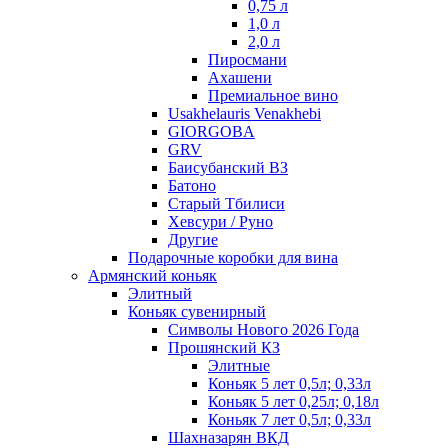
0,75 л
1,0 л
2,0 л
Пиросмани
Ахашени
Премиальное вино
Usakhelauris Venakhebi
GIORGOBA
GRV
Баисубанский ВЗ
Батоно
Старый Тбилиси
Хевсури / Руно
Другие
Подарочные коробки для вина
Армянский коньяк
Элитный
Коньяк сувенирный
Символы Нового 2026 Года
Прошянский КЗ
Элитные
Коньяк 5 лет 0,5л; 0,33л
Коньяк 5 лет 0,25л; 0,18л
Коньяк 7 лет 0,5л; 0,33л
Шахназарян ВКД