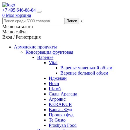
+7 495 646-88-84
0
Моя корзина
x
Меню каталога
Меню сайта
Вход / Регистрация
Армянские продукты
Консервация фруктовая
Варенье
Vital
Варенье маленький объем
Варенье большой объем
Иджеван
Ноян
Шамб
Сады Арагаца
Агроянс
KERAKUR
Варга - Фуд
Прошян фуд
Te Gusto
Proshyan Food