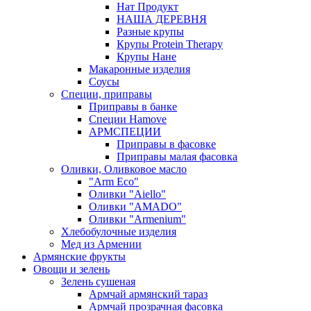
Нат Продукт
НАША ДЕРЕВНЯ
Разные крупы
Крупы Protein Therapy
Крупы Нане
Макаронные изделия
Соусы
Специи, приправы
Приправы в банке
Специи Hamove
АРМСПЕЦИИ
Приправы в фасовке
Приправы малая фасовка
Оливки, Оливковое масло
"Arm Eco"
Оливки "Aiello"
Оливки "AMADO"
Оливки "Armenium"
Хлебобулочные изделия
Мед из Армении
Армянские фрукты
Овощи и зелень
Зелень сушеная
Армчай армянский тараз
Армчай прозрачная фасовка