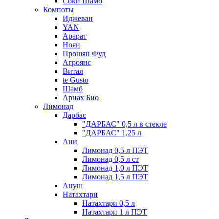
Соки Шамб
Компоты
Иджеван
YAN
Арарат
Ноян
Прошян Фуд
Агроянс
Витал
te Gusto
Шамб
Арцах Био
Лимонад
Дарбас
"ДАРБАС" 0,5 л в стекле
"ДАРБАС" 1,25 л
Ани
Лимонад 0,5 л ПЭТ
Лимонад 0,5 л ст
Лимонад 1,0 л ПЭТ
Лимонад 1,5 л ПЭТ
Ануш
Натахтари
Натахтари 0,5 л
Натахтари 1 л ПЭТ