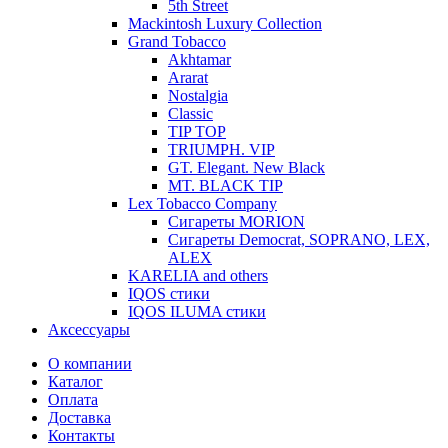
5th Street
Mackintosh Luxury Collection
Grand Tobacco
Akhtamar
Ararat
Nostalgia
Classic
TIP TOP
TRIUMPH. VIP
GT. Elegant. New Black
MT. BLACK TIP
Lex Tobacco Company
Сигареты MORION
Сигареты Democrat, SOPRANO, LEX,
ALEX
KARELIA and others
IQOS стики
IQOS ILUMA стики
Аксессуары
О компании
Каталог
Оплата
Доставка
Контакты