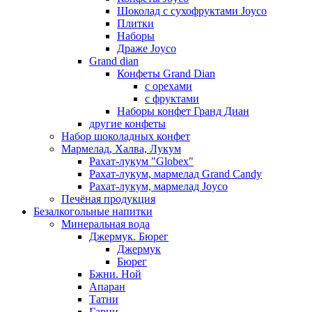
Шоколад с сухофруктами Joyco
Плитки
Наборы
Драже Joyco
Grand dian
Конфеты Grand Dian
с орехами
с фруктами
Наборы конфет Гранд Диан
другие конфеты
Набор шоколадных конфет
Мармелад, Халва, Лукум
Рахат-лукум "Globex"
Рахат-лукум, мармелад Grand Candy
Рахат-лукум, мармелад Joyco
Печёная продукция
Безалкогольные напитки
Минеральная вода
Джермук. Бюрег
Джермук
Бюрег
Бжни. Ной
Апаран
Татни
Гарни