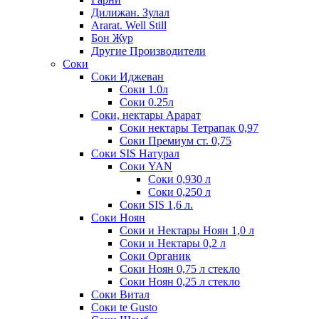
Дилижан. Зулал
Ararat. Well Still
Бон Жур
Другие Производители
Соки
Соки Иджеван
Соки 1.0л
Соки 0.25л
Соки, нектары Арарат
Соки нектары Тетрапак 0,97
Соки Премиум ст. 0,75
Соки SIS Натурал
Соки YAN
Соки 0,930 л
Соки 0,250 л
Соки SIS 1,6 л.
Соки Ноян
Соки и Нектары Ноян 1,0 л
Соки и Нектары 0,2 л
Соки Органик
Соки Ноян 0,75 л стекло
Соки Ноян 0,25 л стекло
Соки Витал
Соки te Gusto