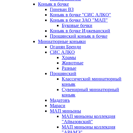
Коньяк в бочке
Гиневан ВЗ
Коньяк в бочке "СИС АЛКО"
Коньяк в бочке ЗАО "МАП"
Буковые бочки
Коньяк в бочке Иджеванский
Прошянский коньяк в бочке
Миниатюрные коньяки
Оганян Бренди
СИС АЛКО
Храмы
Животные
Разные
Прошянский
Классический миниатюрный
коньяк
Сувенирный миниатюрный
коньяк
Мадатовъ
Мараси
МАП миньоны
МАП миньоны коллекция
"Айвазовский"
МАП миньоны коллекция
"АРАМЭ"