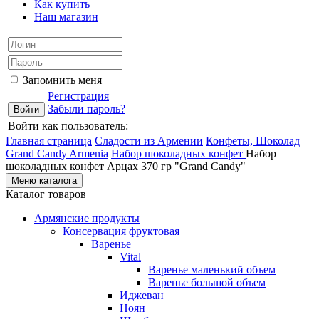
Как купить
Наш магазин
Запомнить меня
Регистрация
Забыли пароль?
Войти как пользователь:
Главная страница
Сладости из Армении
Конфеты, Шоколад
Grand Candy Armenia
Набор шоколадных конфет
Набор
шоколадных конфет Арцах 370 гр "Grand Candy"
Меню каталога
Каталог товаров
Армянские продукты
Консервация фруктовая
Варенье
Vital
Варенье маленький объем
Варенье большой объем
Иджеван
Ноян