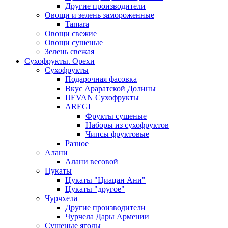
Другие производители
Овощи и зелень замороженные
Tamara
Овощи свежие
Овощи сушеные
Зелень свежая
Сухофрукты. Орехи
Сухофрукты
Подарочная фасовка
Вкус Араратской Долины
IJEVAN Сухофрукты
AREGI
Фрукты сушеные
Наборы из сухофруктов
Чипсы фруктовые
Разное
Алани
Алани весовой
Цукаты
Цукаты "Циацан Ани"
Цукаты "другое"
Чурчхела
Другие производители
Чурчела Дары Армении
Сушеные ягоды