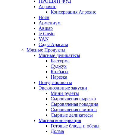
ПРОШЯН ФУД
Агроянс
Консервация Агроянс
Ноян
Армениум
Авшар
te Gusto
YAN
Сады Арагаца
Мясные Продукты
Мясные деликатесы
Бастурма
Суджух
Колбасы
Нарезка
Полуфабрикаты
Эксклюзивные закуски
Мини-рулеты
Сыровяленая вырезка
Сыровяленая говядина
Сыровяленая свинина
Сырные деликатесы
Мясная консервация
Готовые блюда и обеды
Долма