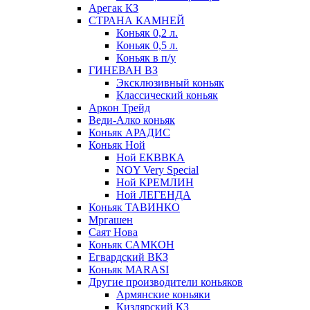
Арегак КЗ
СТРАНА КАМНЕЙ
Коньяк 0,2 л.
Коньяк 0,5 л.
Коньяк в п/у
ГИНЕВАН ВЗ
Эксклюзивный коньяк
Классический коньяк
Аркон Трейд
Веди-Алко коньяк
Коньяк АРАДИС
Коньяк Ной
Ной ЕКВВКА
NOY Very Special
Ной КРЕМЛИН
Ной ЛЕГЕНДА
Коньяк ТАВИНКО
Мргашен
Саят Нова
Коньяк САМКОН
Егвардский ВКЗ
Коньяк MARASI
Другие производители коньяков
Армянские коньяки
Кизлярский КЗ