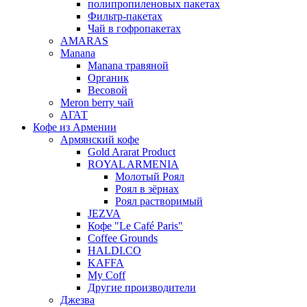
полипропиленовых пакетах
Фильтр-пакетах
Чай в гофропакетах
AMARAS
Manana
Manana травяной
Органик
Весовой
Meron berry чай
АГАТ
Кофе из Армении
Армянский кофе
Gold Ararat Product
ROYAL ARMENIA
Молотый Роял
Роял в зёрнах
Роял растворимый
JEZVA
Кофе "Le Café Paris"
Coffee Grounds
HALDI.CO
KAFFA
My Coff
Другие производители
Джезва