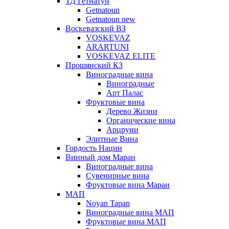
ТД Гетнатун
Getnatoun
Getnatoun new
Воскевазский ВЗ
VOSKEVAZ
ARARTUNI
VOSKEVAZ ELITE
Прошянский КЗ
Виноградные вина
Виноградные
Арт Палас
Фруктовые вина
Дерево Жизни
Органические вина
Арцруни
Элитные Вина
Гордость Нации
Винный дом Маран
Виноградные вина
Сувенирные вина
Фруктовые вина Маран
МАП
Noyan Tapan
Виноградные вина МАП
Фруктовые вина МАП