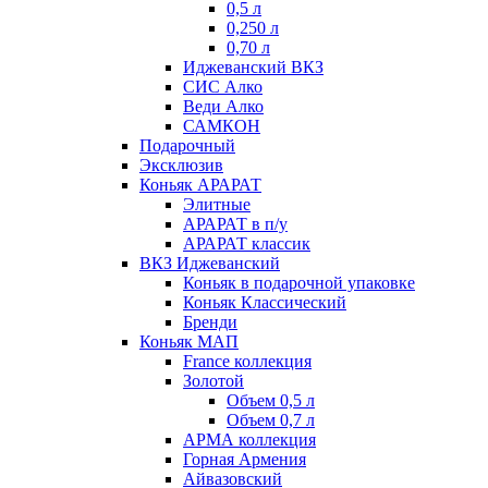
0,5 л
0,250 л
0,70 л
Иджеванский ВКЗ
СИС Алко
Веди Алко
САМКОН
Подарочный
Эксклюзив
Коньяк АРАРАТ
Элитные
АРАРАТ в п/у
АРАРАТ классик
ВКЗ Иджеванский
Коньяк в подарочной упаковке
Коньяк Классический
Бренди
Коньяк МАП
France коллекция
Золотой
Объем 0,5 л
Объем 0,7 л
АРМА коллекция
Горная Армения
Айвазовский