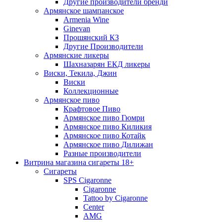
Другие производители бренди
Армянское шампанское
Armenia Wine
Ginevan
Прошянский КЗ
Другие Производители
Армянские ликеры
Шахназарян ЕКД ликеры
Виски, Текила, Джин
Виски
Коллекционные
Армянское пиво
Крафтовое Пиво
Армянское пиво Гюмри
Армянское пиво Киликия
Армянское пиво Котайк
Армянское пиво Дилижан
Разные производители
Витрина магазина сигареты 18+
Cигареты
SPS Cigaronne
Сigaronne
Tattoo by Cigaronne
Center
AMG