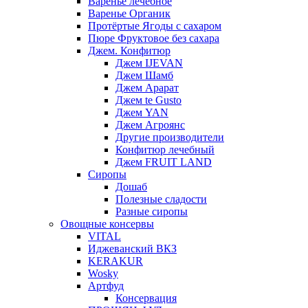
Варенье лечебное
Варенье Органик
Протёртые Ягоды с сахаром
Пюре Фруктовое без сахара
Джем. Конфитюр
Джем IJEVAN
Джем Шамб
Джем Арарат
Джем te Gusto
Джем YAN
Джем Агроянс
Другие производители
Конфитюр лечебный
Джем FRUIT LAND
Сиропы
Дошаб
Полезные сладости
Разные сиропы
Овощные консервы
VITAL
Иджеванский ВКЗ
KERAKUR
Wosky
Артфуд
Консервация