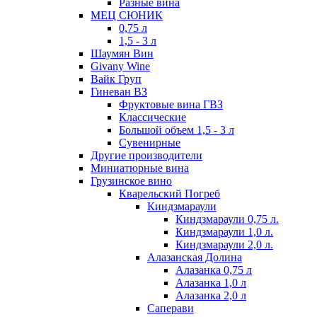
Разные вина
МЕЦ СЮНИК
0,75 л
1,5 - 3 л
Шаумян Вин
Givany Wine
Вайк Груп
Гиневан ВЗ
Фруктовые вина ГВЗ
Классические
Большой объем 1,5 - 3 л
Сувенирные
Другие производители
Миниатюрные вина
Грузинское вино
Кварельский Погреб
Киндзмараули
Киндзмараули 0,75 л.
Киндзмараули 1,0 л.
Киндзмараули 2,0 л.
Алазанская Долина
Алазанка 0,75 л
Алазанка 1,0 л
Алазанка 2,0 л
Саперави