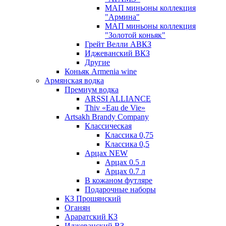
МАП миньоны коллекция
"Армина"
МАП миньоны коллекция
"Золотой коньяк"
Грейт Велли АВКЗ
Иджеванский ВКЗ
Другие
Коньяк Armenia wine
Армянская водка
Премиум водка
ARSSI ALLIANCE
Thiv «Eau de Vie»
Artsakh Brandy Company
Классическая
Классика 0,75
Классика 0,5
Арцах NEW
Арцах 0.5 л
Арцах 0.7 л
В кожаном футляре
Подарочные наборы
КЗ Прошянский
Оганян
Араратский КЗ
Иджеванский ВЗ