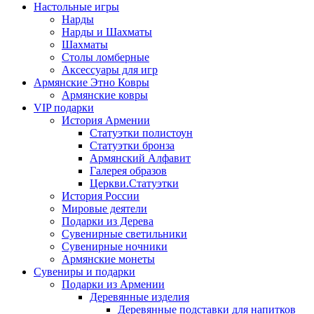
Настольные игры
Нарды
Нарды и Шахматы
Шахматы
Столы ломберные
Аксессуары для игр
Армянские Этно Ковры
Армянские ковры
VIP подарки
История Армении
Статуэтки полистоун
Статуэтки бронза
Армянский Алфавит
Галерея образов
Церкви.Статуэтки
История России
Мировые деятели
Подарки из Дерева
Сувенирные светильники
Сувенирные ночники
Армянские монеты
Сувениры и подарки
Подарки из Армении
Деревянные изделия
Деревянные подставки для напитков