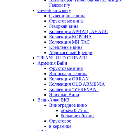
Гаясон п/у
Gevorkian winery
Сувенирные вина
Фруктовые вина
Геворкян вина
Коллекция АРИАЦ. АНАИС
Коллекция КОРОНА
Коллекция МИ ТАС
Креплёные вина
Абрикосовый Бренди
TIRANI. OLD CHINARI
Армения Вайн
Фруктовые вина
Виноградные вина
Коллекция ORRAN
Коллекция OLD ARMENIA
Коллекция "YEREVAN"
Элитные Вина
Веди-Алко ВКЗ
Виноградное вино
объем 0.75 мл
большие объемы
Фруктовое
в керамике