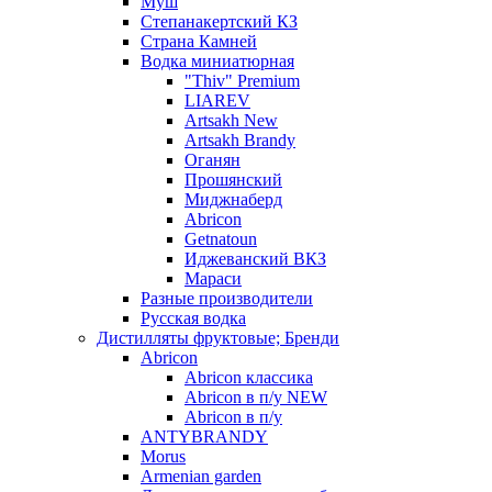
Муш
Степанакертский КЗ
Страна Камней
Водка миниатюрная
"Thiv" Premium
LIAREV
Artsakh New
Artsakh Brandy
Оганян
Прошянский
Миджнаберд
Abricon
Getnatoun
Иджеванский ВКЗ
Мараси
Разные производители
Русская водка
Дистилляты фруктовые; Бренди
Abricon
Abricon классика
Abricon в п/у NEW
Abricon в п/у
ANTYBRANDY
Morus
Armenian garden