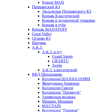
Разное МАП
Прошянский КЗ
Эксклюзив Прошянского КЗ
Коньяк Классический
Коньяк в подарочной упаковке
Коньяк в тубе
Коньяк MADATOFF
Great Valley
Оганян КЗ
Шаумян
А.К.З.
А.К.З. в п/у
Grand Sargis
URARTU
Avetis
А.К.З. классический
ВКД Шахназарян
Коллекция ШАХНАЗАРЯН
Жемчужина Армении
Коллекция Гаясон
Коллекция "Премиум"
Армянская мозаика
Mustang. Mountain
MAUTAIN
Коллекция "Паракар"