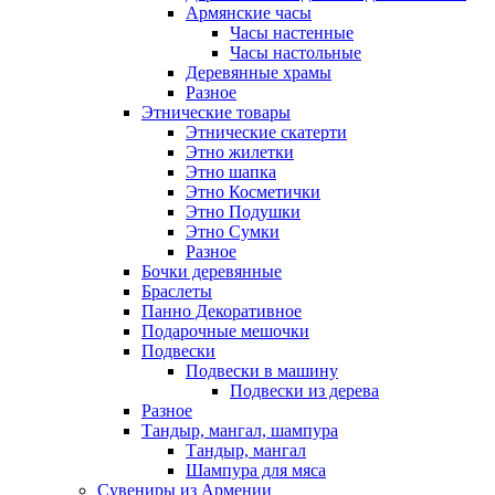
Армянские часы
Часы настенные
Часы настольные
Деревянные храмы
Разное
Этнические товары
Этнические скатерти
Этно жилетки
Этно шапка
Этно Косметички
Этно Подушки
Этно Сумки
Разное
Бочки деревянные
Браслеты
Панно Декоративное
Подарочные мешочки
Подвески
Подвески в машину
Подвески из дерева
Разное
Тандыр, мангал, шампура
Тандыр, мангал
Шампура для мяса
Сувениры из Армении