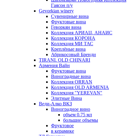
Гаясон п/у
Gevorkian winery
Сувенирные вина
Фруктовые вина
Геворкян вина
Коллекция АРИАЦ. АНАИС
Коллекция КОРОНА
Коллекция МИ ТАС
Креплёные вина
Абрикосовый Бренди
TIRANI. OLD CHINARI
Армения Вайн
Фруктовые вина
Виноградные вина
Коллекция ORRAN
Коллекция OLD ARMENIA
Коллекция "YEREVAN"
Элитные Вина
Веди-Алко ВКЗ
Виноградное вино
объем 0.75 мл
большие объемы
Фруктовое
в керамике