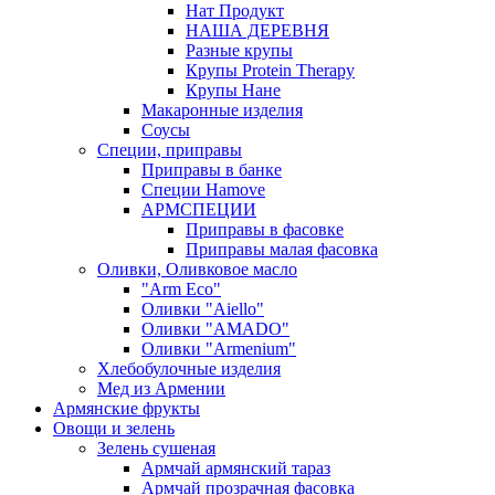
Нат Продукт
НАША ДЕРЕВНЯ
Разные крупы
Крупы Protein Therapy
Крупы Нане
Макаронные изделия
Соусы
Специи, приправы
Приправы в банке
Специи Hamove
АРМСПЕЦИИ
Приправы в фасовке
Приправы малая фасовка
Оливки, Оливковое масло
"Arm Eco"
Оливки "Aiello"
Оливки "AMADO"
Оливки "Armenium"
Хлебобулочные изделия
Мед из Армении
Армянские фрукты
Овощи и зелень
Зелень сушеная
Армчай армянский тараз
Армчай прозрачная фасовка