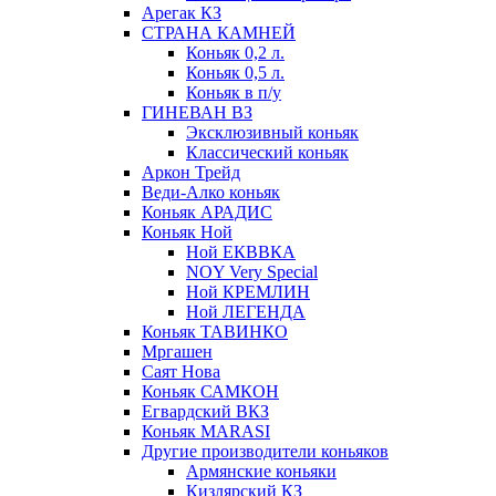
Арегак КЗ
СТРАНА КАМНЕЙ
Коньяк 0,2 л.
Коньяк 0,5 л.
Коньяк в п/у
ГИНЕВАН ВЗ
Эксклюзивный коньяк
Классический коньяк
Аркон Трейд
Веди-Алко коньяк
Коньяк АРАДИС
Коньяк Ной
Ной ЕКВВКА
NOY Very Special
Ной КРЕМЛИН
Ной ЛЕГЕНДА
Коньяк ТАВИНКО
Мргашен
Саят Нова
Коньяк САМКОН
Егвардский ВКЗ
Коньяк MARASI
Другие производители коньяков
Армянские коньяки
Кизлярский КЗ