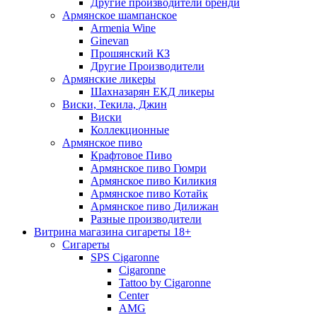
Другие производители бренди
Армянское шампанское
Armenia Wine
Ginevan
Прошянский КЗ
Другие Производители
Армянские ликеры
Шахназарян ЕКД ликеры
Виски, Текила, Джин
Виски
Коллекционные
Армянское пиво
Крафтовое Пиво
Армянское пиво Гюмри
Армянское пиво Киликия
Армянское пиво Котайк
Армянское пиво Дилижан
Разные производители
Витрина магазина сигареты 18+
Cигареты
SPS Cigaronne
Сigaronne
Tattoo by Cigaronne
Center
AMG