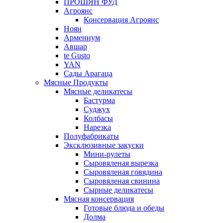
ПРОШЯН ФУД
Агроянс
Консервация Агроянс
Ноян
Армениум
Авшар
te Gusto
YAN
Сады Арагаца
Мясные Продукты
Мясные деликатесы
Бастурма
Суджух
Колбасы
Нарезка
Полуфабрикаты
Эксклюзивные закуски
Мини-рулеты
Сыровяленая вырезка
Сыровяленая говядина
Сыровяленая свинина
Сырные деликатесы
Мясная консервация
Готовые блюда и обеды
Долма