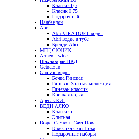
Классик 0,5
Класик 0,75
Подарочный
Налбандян
Abri
Abri VIRA DUET водка
Abri водка в тубе
Бренди Abri
МЕЦ СЮНИК
Armenia wine
Шахназарян ВКД
Getnatoun
Ginevan водка
Бочка Гиневан
Гиневан Золотая коллекция
Гиневан классик
Крепкая водка
Арегак К.З.
ВЕДИ АЛКО
Классика
Элитная
Водка Самкон "Саят Нова"
Классика Саят Нова
Подарочные наборы