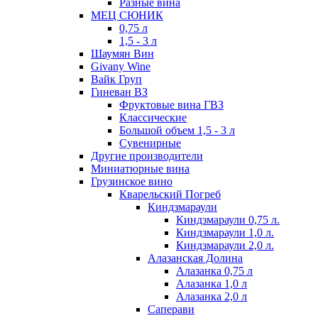
Разные вина
МЕЦ СЮНИК
0,75 л
1,5 - 3 л
Шаумян Вин
Givany Wine
Вайк Груп
Гиневан ВЗ
Фруктовые вина ГВЗ
Классические
Большой объем 1,5 - 3 л
Сувенирные
Другие производители
Миниатюрные вина
Грузинское вино
Кварельский Погреб
Киндзмараули
Киндзмараули 0,75 л.
Киндзмараули 1,0 л.
Киндзмараули 2,0 л.
Алазанская Долина
Алазанка 0,75 л
Алазанка 1,0 л
Алазанка 2,0 л
Саперави