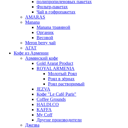
полипропиленовых пакетах
Фильтр-пакетах
Чай в гофропакетах
AMARAS
Manana
Manana травяной
Органик
Весовой
Meron berry чай
АГАТ
Кофе из Армении
Армянский кофе
Gold Ararat Product
ROYAL ARMENIA
Молотый Роял
Роял в зёрнах
Роял растворимый
JEZVA
Кофе "Le Café Paris"
Coffee Grounds
HALDI.CO
KAFFA
My Coff
Другие производители
Джезва