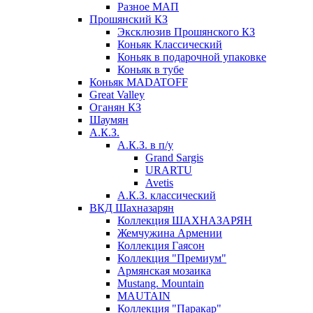
Разное МАП
Прошянский КЗ
Эксклюзив Прошянского КЗ
Коньяк Классический
Коньяк в подарочной упаковке
Коньяк в тубе
Коньяк MADATOFF
Great Valley
Оганян КЗ
Шаумян
А.К.З.
А.К.З. в п/у
Grand Sargis
URARTU
Avetis
А.К.З. классический
ВКД Шахназарян
Коллекция ШАХНАЗАРЯН
Жемчужина Армении
Коллекция Гаясон
Коллекция "Премиум"
Армянская мозаика
Mustang. Mountain
MAUTAIN
Коллекция "Паракар"