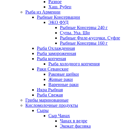
Разное
Хаш. Рубец
Рыба из Армении
Рыбные Консервации
ЭКО ФУД
Рыбные Консервы 240 г
Супы. Уха. Щи
Рыбные Филе-кусочки. Суфле
Рыбные Консервы 160 г
Рыба Охлажденная
Рыба замороженная
Рыба копченая
Рыба холодного копчения
Раки Севанские
Раковые шейки
Живые раки
Варенные раки
Икра Рыбная
Рыба Свежая
Грибы маринованные
Кисломолочные продукты
Сыры
Сыр Чанах
Чанах в ведре
Экокат фасовка