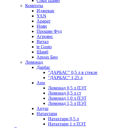
Соки Шамб
Компоты
Иджеван
YAN
Арарат
Ноян
Прошян Фуд
Агроянс
Витал
te Gusto
Шамб
Арцах Био
Лимонад
Дарбас
"ДАРБАС" 0,5 л в стекле
"ДАРБАС" 1,25 л
Ани
Лимонад 0,5 л ПЭТ
Лимонад 0,5 л ст
Лимонад 1,0 л ПЭТ
Лимонад 1,5 л ПЭТ
Ануш
Натахтари
Натахтари 0,5 л
Натахтари 1 л ПЭТ