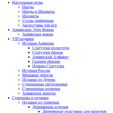
Настольные игры
Нарды
Нарды и Шахматы
Шахматы
Столы ломберные
Аксессуары для игр
Армянские Этно Ковры
Армянские ковры
VIP подарки
История Армении
Статуэтки полистоун
Статуэтки бронза
Армянский Алфавит
Галерея образов
Церкви.Статуэтки
История России
Мировые деятели
Подарки из Дерева
Сувенирные светильники
Сувенирные ночники
Армянские монеты
Сувениры и подарки
Подарки из Армении
Деревянные изделия
Деревянные подставки для напитков