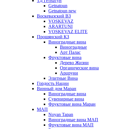
ТД Гетнатун
Getnatoun
Getnatoun new
Воскевазский ВЗ
VOSKEVAZ
ARARTUNI
VOSKEVAZ ELITE
Прошянский КЗ
Виноградные вина
Виноградные
Арт Палас
Фруктовые вина
Дерево Жизни
Органические вина
Арцруни
Элитные Вина
Гордость Нации
Винный дом Маран
Виноградные вина
Сувенирные вина
Фруктовые вина Маран
МАП
Noyan Tapan
Виноградные вина МАП
Фруктовые вина МАП