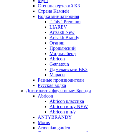
Муш
Степанакертский КЗ
Страна Камней
Водка миниатюрная
"Thiv" Premium
LIAREV
Artsakh New
Artsakh Brandy
Оганян
Прошянский
Миджнаберд
Abricon
Getnatoun
Иджеванский ВКЗ
Мараси
Разные производители
Русская водка
Дистилляты фруктовые; Бренди
Abricon
Abricon классика
Abricon в п/у NEW
Abricon в п/у
ANTYBRANDY
Morus
Armenian garden