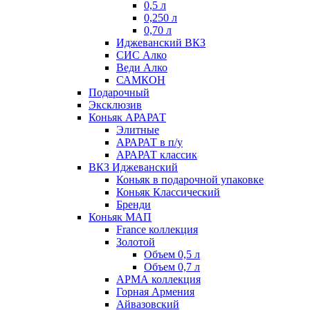
0,5 л
0,250 л
0,70 л
Иджеванский ВКЗ
СИС Алко
Веди Алко
САМКОН
Подарочный
Эксклюзив
Коньяк АРАРАТ
Элитные
АРАРАТ в п/у
АРАРАТ классик
ВКЗ Иджеванский
Коньяк в подарочной упаковке
Коньяк Классический
Бренди
Коньяк МАП
France коллекция
Золотой
Объем 0,5 л
Объем 0,7 л
АРМА коллекция
Горная Армения
Айвазовский