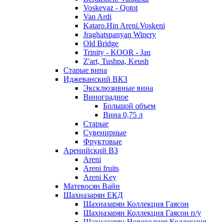
Voskevaz - Qotot
Van Ardi
Kataro.Hin Areni.Voskeni
Jraghatspanyan Winery
Old Bridge
Trinity - KOOR - Jan
Z'art, Tushpa, Keush
Старые вина
Иджеванский ВК3
Эксклюзивные вина
Виноградное
Большой объем
Вина 0,75 л
Старые
Сувенирные
Фруктовые
Аренийский ВЗ
Areni
Areni fruits
Areni Key
Матевосян Вайн
Шахназарян ЕКД
Шахназарян Коллекция Гаясон
Шахназарян Коллекция Гаясон п/у
Шахназарян Новогодняя Коллекция