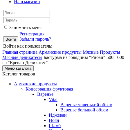
Наш магазин
Запомнить меня
Регистрация
Забыли пароль?
Войти как пользователь:
Главная страница
Армянские продукты
Мясные Продукты
Мясные деликатесы
Бастурма из говядины "Рибай" 500 - 600
гр "Ереван Деликатес"
Меню каталога
Каталог товаров
Армянские продукты
Консервация фруктовая
Варенье
Vital
Варенье маленький объем
Варенье большой объем
Иджеван
Ноян
Шамб