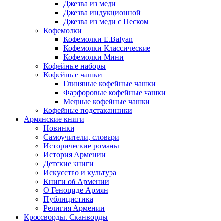
Джезва из меди
Джезва индукционной
Джезва из меди с Песком
Кофемолки
Кофемолки E.Balyan
Кофемолки Классические
Кофемолки Мини
Кофейные наборы
Кофейные чашки
Глиняные кофейные чашки
Фарфоровые кофейные чашки
Медные кофейные чашки
Кофейные подстаканники
Армянские книги
Новинки
Самоучители, словари
Исторические романы
История Армении
Детские книги
Иcкусство и культура
Книги об Армении
О Геноциде Армян
Публицистика
Религия Армении
Кроссворды. Сканворды