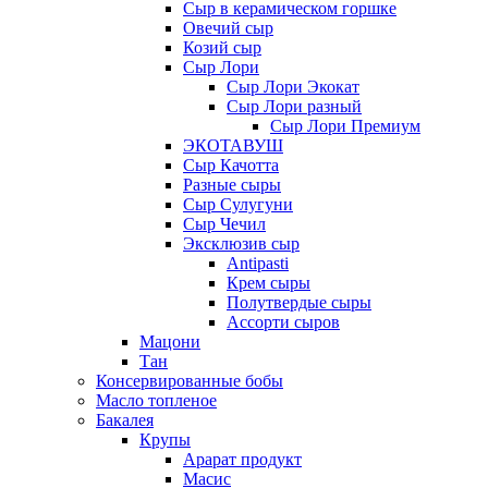
Сыр в керамическом горшке
Овечий сыр
Козий сыр
Сыр Лори
Сыр Лори Экокат
Сыр Лори разный
Сыр Лори Премиум
ЭКОТАВУШ
Сыр Качотта
Разные сыры
Сыр Сулугуни
Сыр Чечил
Эксклюзив сыр
Antipasti
Крем сыры
Полутвердые сыры
Ассорти сыров
Мацони
Тан
Консервированные бобы
Масло топленое
Бакалея
Крупы
Арарат продукт
Масис