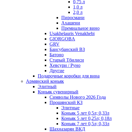
0,75 л
1,0 л
2,0 л
Пиросмани
Ахашени
Премиальное вино
Usakhelauris Venakhebi
GIORGOBA
GRV
Баисубанский ВЗ
Батоно
Старый Тбилиси
Хевсури / Руно
Другие
Подарочные коробки для вина
Армянский коньяк
Элитный
Коньяк сувенирный
Символы Нового 2026 Года
Прошянский КЗ
Элитные
Коньяк 5 лет 0,5л; 0,33л
Коньяк 5 лет 0,25л; 0,18л
Коньяк 7 лет 0,5л; 0,33л
Шахназарян ВКД