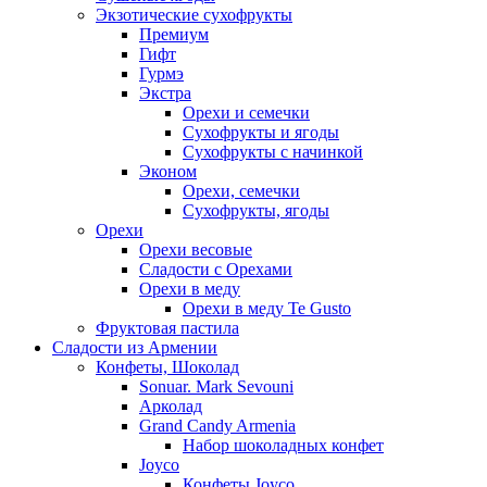
Экзотические сухофрукты
Премиум
Гифт
Гурмэ
Экстра
Орехи и семечки
Сухофрукты и ягоды
Сухофрукты с начинкой
Эконом
Орехи, семечки
Сухофрукты, ягоды
Орехи
Орехи весовые
Сладости с Орехами
Орехи в меду
Орехи в меду Te Gusto
Фруктовая пастила
Сладости из Армении
Конфеты, Шоколад
Sonuar. Mark Sevouni
Арколад
Grand Candy Armenia
Набор шоколадных конфет
Joyco
Конфеты Joyco