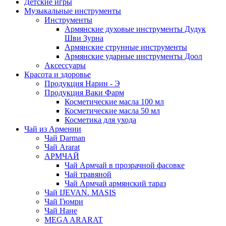
Детские игры
Музыкальные инструменты
Инструменты
Армянские духовые инструменты Дудук
Шви Зурна
Армянские струнные инструменты
Армянские ударные инструменты Доол
Аксессуары
Красота и здоровье
Продукция Нарин - Э
Продукция Ваки Фарм
Косметические масла 100 мл
Косметические масла 50 мл
Косметика для ухода
Чай из Армении
Чай Darman
Чай Ararat
АРМЧАЙ
Чай Армчай в прозрачной фасовке
Чай травяной
Чай Армчай армянский тараз
Чай IJEVAN. MASIS
Чай Гюмри
Чай Нане
MEGA ARARAT