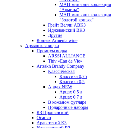
МАП миньоны коллекция
"Армина"
МАП миньоны коллекция
"Золотой коньяк"
Грейт Велли АВКЗ
Иджеванский ВКЗ
Другие
Коньяк Armenia wine
Армянская водка
Премиум водка
ARSSI ALLIANCE
Thiv «Eau de Vie»
Artsakh Brandy Company
Классическая
Классика 0,75
Классика 0,5
Арцах NEW
Арцах 0.5 л
Арцах 0.7 л
В кожаном футляре
Подарочные наборы
КЗ Прошянский
Оганян
Араратский КЗ
Иджеванский ВЗ