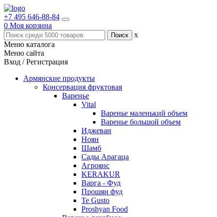
+7 495 646-88-84
0
Моя корзина
x
Меню каталога
Меню сайта
Вход / Регистрация
Армянские продукты
Консервация фруктовая
Варенье
Vital
Варенье маленький объем
Варенье большой объем
Иджеван
Ноян
Шамб
Сады Арагаца
Агроянс
KERAKUR
Варга - Фуд
Прошян фуд
Te Gusto
Proshyan Food