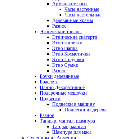
Армянские часы
Часы настенные
Часы настольные
Деревянные храмы
Разное
Этнические товары
Этнические скатерти
Этно жилетки
Этно шапка
Этно Косметички
Этно Подушки
Этно Сумки
Разное
Бочки деревянные
Браслеты
Панно Декоративное
Подарочные мешочки
Подвески
Подвески в машину
Подвески из дерева
Разное
Тандыр, мангал, шампура
Тандыр, мангал
Шампура для мяса
Сувениры из Армении