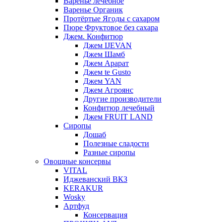
Варенье лечебное
Варенье Органик
Протёртые Ягоды с сахаром
Пюре Фруктовое без сахара
Джем. Конфитюр
Джем IJEVAN
Джем Шамб
Джем Арарат
Джем te Gusto
Джем YAN
Джем Агроянс
Другие производители
Конфитюр лечебный
Джем FRUIT LAND
Сиропы
Дошаб
Полезные сладости
Разные сиропы
Овощные консервы
VITAL
Иджеванский ВКЗ
KERAKUR
Wosky
Артфуд
Консервация