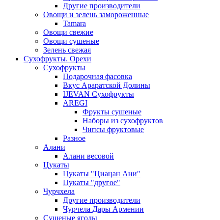
Другие производители
Овощи и зелень замороженные
Tamara
Овощи свежие
Овощи сушеные
Зелень свежая
Сухофрукты. Орехи
Сухофрукты
Подарочная фасовка
Вкус Араратской Долины
IJEVAN Сухофрукты
AREGI
Фрукты сушеные
Наборы из сухофруктов
Чипсы фруктовые
Разное
Алани
Алани весовой
Цукаты
Цукаты "Циацан Ани"
Цукаты "другое"
Чурчхела
Другие производители
Чурчела Дары Армении
Сушеные ягоды