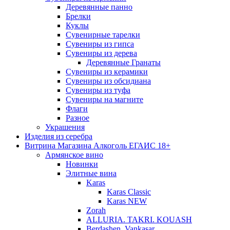
Деревянные панно
Брелки
Куклы
Сувенирные тарелки
Сувениры из гипса
Сувениры из дерева
Деревянные Гранаты
Сувениры из керамики
Сувениры из обсидиана
Сувениры из туфа
Сувениры на магните
Флаги
Разное
Украшения
Изделия из серебра
Витрина Магазина Алкоголь ЕГАИС 18+
Армянское вино
Новинки
Элитные вина
Karas
Karas Classic
Karas NEW
Zorah
ALLURIA. TAKRI. KOUASH
Berdashen. Vankasar