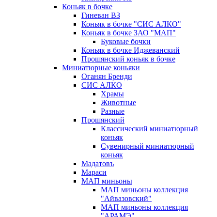
Коньяк в бочке
Гиневан ВЗ
Коньяк в бочке "СИС АЛКО"
Коньяк в бочке ЗАО "МАП"
Буковые бочки
Коньяк в бочке Иджеванский
Прошянский коньяк в бочке
Миниатюрные коньяки
Оганян Бренди
СИС АЛКО
Храмы
Животные
Разные
Прошянский
Классический миниатюрный
коньяк
Сувенирный миниатюрный
коньяк
Мадатовъ
Мараси
МАП миньоны
МАП миньоны коллекция
"Айвазовский"
МАП миньоны коллекция
"АРАМЭ"