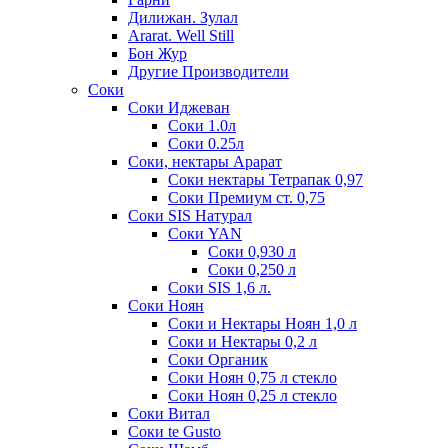
Дилижан. Зулал
Ararat. Well Still
Бон Жур
Другие Производители
Соки
Соки Иджеван
Соки 1.0л
Соки 0.25л
Соки, нектары Арарат
Соки нектары Тетрапак 0,97
Соки Премиум ст. 0,75
Соки SIS Натурал
Соки YAN
Соки 0,930 л
Соки 0,250 л
Соки SIS 1,6 л.
Соки Ноян
Соки и Нектары Ноян 1,0 л
Соки и Нектары 0,2 л
Соки Органик
Соки Ноян 0,75 л стекло
Соки Ноян 0,25 л стекло
Соки Витал
Соки te Gusto