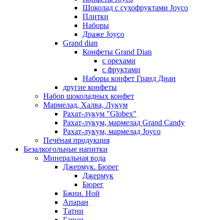
Шоколад с сухофруктами Joyco
Плитки
Наборы
Драже Joyco
Grand dian
Конфеты Grand Dian
с орехами
с фруктами
Наборы конфет Гранд Диан
другие конфеты
Набор шоколадных конфет
Мармелад, Халва, Лукум
Рахат-лукум "Globex"
Рахат-лукум, мармелад Grand Candy
Рахат-лукум, мармелад Joyco
Печёная продукция
Безалкогольные напитки
Минеральная вода
Джермук. Бюрег
Джермук
Бюрег
Бжни. Ной
Апаран
Татни
Гарни