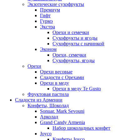
Экзотические сухофрукты
Премиум
Гифт
Гурмэ
Экстра
Орехи и семечки
Сухофрукты и ягоды
Сухофрукты с начинкой
Эконом
Орехи, семечки
Сухофрукты, ягоды
Орехи
Орехи весовые
Сладости с Орехами
Орехи в меду
Орехи в меду Te Gusto
Фруктовая пастила
Сладости из Армении
Конфеты, Шоколад
Sonuar. Mark Sevouni
Арколад
Grand Candy Armenia
Набор шоколадных конфет
Joyco
Конфеты Joyco