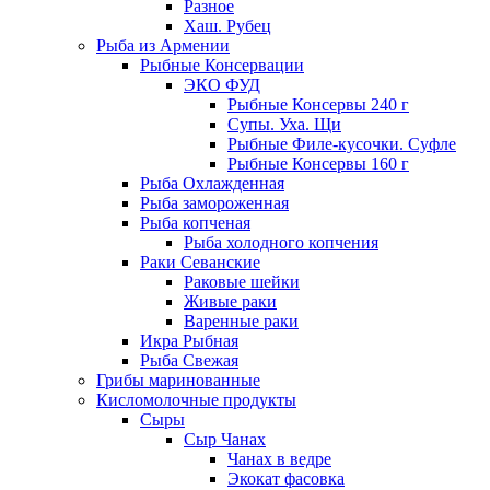
Разное
Хаш. Рубец
Рыба из Армении
Рыбные Консервации
ЭКО ФУД
Рыбные Консервы 240 г
Супы. Уха. Щи
Рыбные Филе-кусочки. Суфле
Рыбные Консервы 160 г
Рыба Охлажденная
Рыба замороженная
Рыба копченая
Рыба холодного копчения
Раки Севанские
Раковые шейки
Живые раки
Варенные раки
Икра Рыбная
Рыба Свежая
Грибы маринованные
Кисломолочные продукты
Сыры
Сыр Чанах
Чанах в ведре
Экокат фасовка