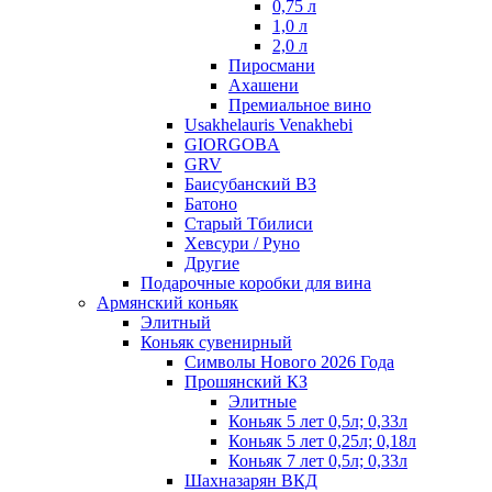
0,75 л
1,0 л
2,0 л
Пиросмани
Ахашени
Премиальное вино
Usakhelauris Venakhebi
GIORGOBA
GRV
Баисубанский ВЗ
Батоно
Старый Тбилиси
Хевсури / Руно
Другие
Подарочные коробки для вина
Армянский коньяк
Элитный
Коньяк сувенирный
Символы Нового 2026 Года
Прошянский КЗ
Элитные
Коньяк 5 лет 0,5л; 0,33л
Коньяк 5 лет 0,25л; 0,18л
Коньяк 7 лет 0,5л; 0,33л
Шахназарян ВКД