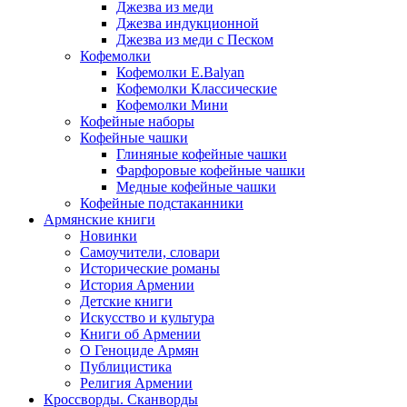
Джезва из меди
Джезва индукционной
Джезва из меди с Песком
Кофемолки
Кофемолки E.Balyan
Кофемолки Классические
Кофемолки Мини
Кофейные наборы
Кофейные чашки
Глиняные кофейные чашки
Фарфоровые кофейные чашки
Медные кофейные чашки
Кофейные подстаканники
Армянские книги
Новинки
Самоучители, словари
Исторические романы
История Армении
Детские книги
Иcкусство и культура
Книги об Армении
О Геноциде Армян
Публицистика
Религия Армении
Кроссворды. Сканворды