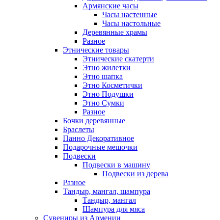
Армянские часы
Часы настенные
Часы настольные
Деревянные храмы
Разное
Этнические товары
Этнические скатерти
Этно жилетки
Этно шапка
Этно Косметички
Этно Подушки
Этно Сумки
Разное
Бочки деревянные
Браслеты
Панно Декоративное
Подарочные мешочки
Подвески
Подвески в машину
Подвески из дерева
Разное
Тандыр, мангал, шампура
Тандыр, мангал
Шампура для мяса
Сувениры из Армении