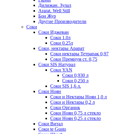
Дилижан. Зулал
Ararat. Well Still
Бон Жур
Другие Производители
Соки
Соки Иджеван
Соки 1.0л
Соки 0.25л
Соки, нектары Арарат
Соки нектары Тетрапак 0,97
Соки Премиум ст. 0,75
Соки SIS Натурал
Соки YAN
Соки 0,930 л
Соки 0,250 л
Соки SIS 1,6 л.
Соки Ноян
Соки и Нектары Ноян 1,0 л
Соки и Нектары 0,2 л
Соки Органик
Соки Ноян 0,75 л стекло
Соки Ноян 0,25 л стекло
Соки Витал
Соки te Gusto