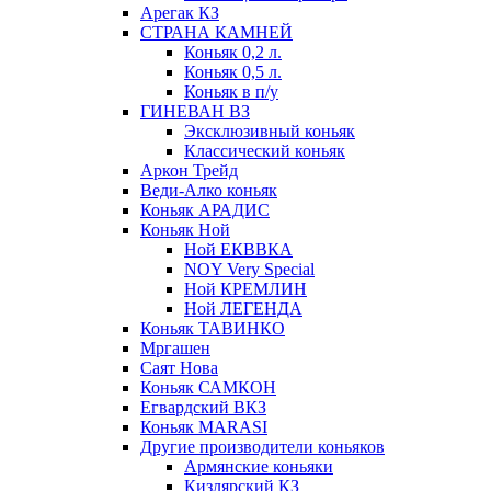
Арегак КЗ
СТРАНА КАМНЕЙ
Коньяк 0,2 л.
Коньяк 0,5 л.
Коньяк в п/у
ГИНЕВАН ВЗ
Эксклюзивный коньяк
Классический коньяк
Аркон Трейд
Веди-Алко коньяк
Коньяк АРАДИС
Коньяк Ной
Ной ЕКВВКА
NOY Very Special
Ной КРЕМЛИН
Ной ЛЕГЕНДА
Коньяк ТАВИНКО
Мргашен
Саят Нова
Коньяк САМКОН
Егвардский ВКЗ
Коньяк MARASI
Другие производители коньяков
Армянские коньяки
Кизлярский КЗ