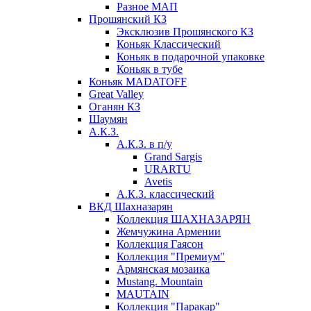
Разное МАП
Прошянский КЗ
Эксклюзив Прошянского КЗ
Коньяк Классический
Коньяк в подарочной упаковке
Коньяк в тубе
Коньяк MADATOFF
Great Valley
Оганян КЗ
Шаумян
А.К.З.
А.К.З. в п/у
Grand Sargis
URARTU
Avetis
А.К.З. классический
ВКД Шахназарян
Коллекция ШАХНАЗАРЯН
Жемчужина Армении
Коллекция Гаясон
Коллекция "Премиум"
Армянская мозаика
Mustang. Mountain
MAUTAIN
Коллекция "Паракар"