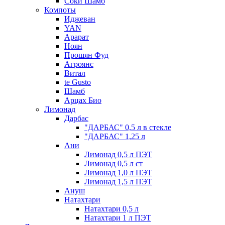
Соки Шамб
Компоты
Иджеван
YAN
Арарат
Ноян
Прошян Фуд
Агроянс
Витал
te Gusto
Шамб
Арцах Био
Лимонад
Дарбас
"ДАРБАС" 0,5 л в стекле
"ДАРБАС" 1,25 л
Ани
Лимонад 0,5 л ПЭТ
Лимонад 0,5 л ст
Лимонад 1,0 л ПЭТ
Лимонад 1,5 л ПЭТ
Ануш
Натахтари
Натахтари 0,5 л
Натахтари 1 л ПЭТ