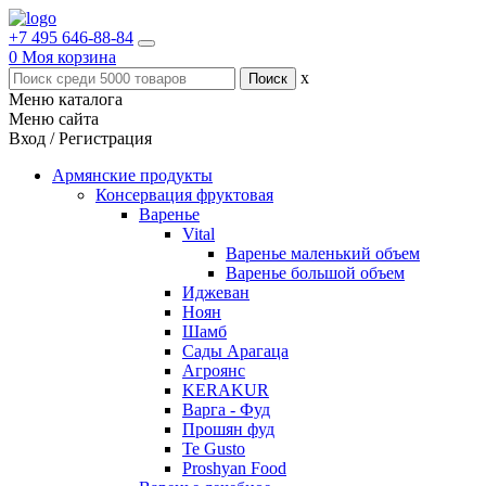
+7 495 646-88-84
0
Моя корзина
x
Меню каталога
Меню сайта
Вход / Регистрация
Армянские продукты
Консервация фруктовая
Варенье
Vital
Варенье маленький объем
Варенье большой объем
Иджеван
Ноян
Шамб
Сады Арагаца
Агроянс
KERAKUR
Варга - Фуд
Прошян фуд
Te Gusto
Proshyan Food