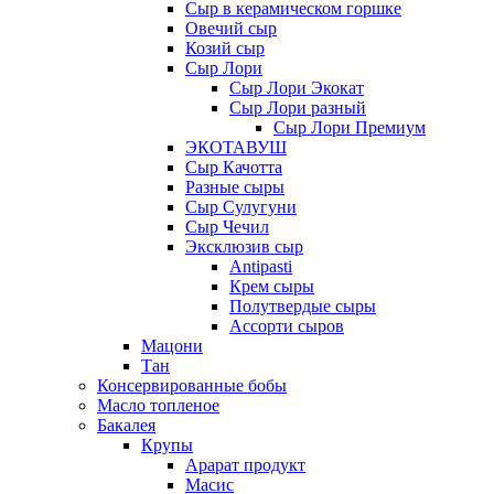
Сыр в керамическом горшке
Овечий сыр
Козий сыр
Сыр Лори
Сыр Лори Экокат
Сыр Лори разный
Сыр Лори Премиум
ЭКОТАВУШ
Сыр Качотта
Разные сыры
Сыр Сулугуни
Сыр Чечил
Эксклюзив сыр
Antipasti
Крем сыры
Полутвердые сыры
Ассорти сыров
Мацони
Тан
Консервированные бобы
Масло топленое
Бакалея
Крупы
Арарат продукт
Масис