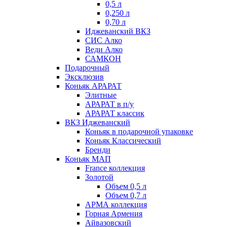
0,5 л
0,250 л
0,70 л
Иджеванский ВКЗ
СИС Алко
Веди Алко
САМКОН
Подарочный
Эксклюзив
Коньяк АРАРАТ
Элитные
АРАРАТ в п/у
АРАРАТ классик
ВКЗ Иджеванский
Коньяк в подарочной упаковке
Коньяк Классический
Бренди
Коньяк МАП
France коллекция
Золотой
Объем 0,5 л
Объем 0,7 л
АРМА коллекция
Горная Армения
Айвазовский