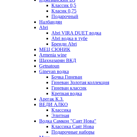
Классик 0,5
Класик 0,75
Подарочный
Налбандян
Abri
Abri VIRA DUET водка
Abri водка в тубе
Бренди Abri
МЕЦ СЮНИК
Armenia wine
Шахназарян ВКД
Getnatoun
Ginevan водка
Бочка Гиневан
Гиневан Золотая коллекция
Гиневан классик
Крепкая водка
Арегак К.З.
ВЕДИ АЛКО
Классика
Элитная
Водка Самкон "Саят Нова"
Классика Саят Нова
Подарочные наборы