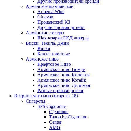
Другие производители бренди
Армянское шампанское
Armenia Wine
Ginevan
Прошянский КЗ
Другие Производители
Армянские ликеры
Шахназарян ЕКД ликеры
Виски, Текила, Джин
Виски
Коллекционные
Армянское пиво
Крафтовое Пиво
Армянское пиво Гюмри
Армянское пиво Киликия
Армянское пиво Котайк
Армянское пиво Дилижан
Разные производители
Витрина магазина сигареты 18+
Cигареты
SPS Cigaronne
Сigaronne
Tattoo by Cigaronne
Center
AMG