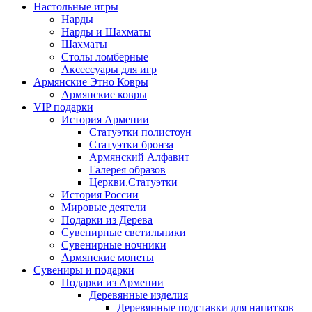
Настольные игры
Нарды
Нарды и Шахматы
Шахматы
Столы ломберные
Аксессуары для игр
Армянские Этно Ковры
Армянские ковры
VIP подарки
История Армении
Статуэтки полистоун
Статуэтки бронза
Армянский Алфавит
Галерея образов
Церкви.Статуэтки
История России
Мировые деятели
Подарки из Дерева
Сувенирные светильники
Сувенирные ночники
Армянские монеты
Сувениры и подарки
Подарки из Армении
Деревянные изделия
Деревянные подставки для напитков