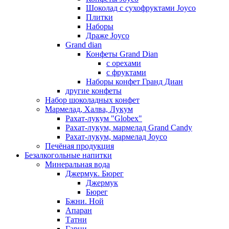
Шоколад с сухофруктами Joyco
Плитки
Наборы
Драже Joyco
Grand dian
Конфеты Grand Dian
с орехами
с фруктами
Наборы конфет Гранд Диан
другие конфеты
Набор шоколадных конфет
Мармелад, Халва, Лукум
Рахат-лукум "Globex"
Рахат-лукум, мармелад Grand Candy
Рахат-лукум, мармелад Joyco
Печёная продукция
Безалкогольные напитки
Минеральная вода
Джермук. Бюрег
Джермук
Бюрег
Бжни. Ной
Апаран
Татни
Гарни