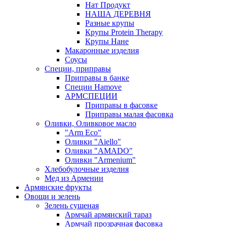
Нат Продукт
НАША ДЕРЕВНЯ
Разные крупы
Крупы Protein Therapy
Крупы Нане
Макаронные изделия
Соусы
Специи, приправы
Приправы в банке
Специи Hamove
АРМСПЕЦИИ
Приправы в фасовке
Приправы малая фасовка
Оливки, Оливковое масло
"Arm Eco"
Оливки "Aiello"
Оливки "AMADO"
Оливки "Armenium"
Хлебобулочные изделия
Мед из Армении
Армянские фрукты
Овощи и зелень
Зелень сушеная
Армчай армянский тараз
Армчай прозрачная фасовка