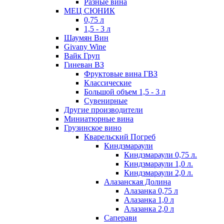
Разные вина
МЕЦ СЮНИК
0,75 л
1,5 - 3 л
Шаумян Вин
Givany Wine
Вайк Груп
Гиневан ВЗ
Фруктовые вина ГВЗ
Классические
Большой объем 1,5 - 3 л
Сувенирные
Другие производители
Миниатюрные вина
Грузинское вино
Кварельский Погреб
Киндзмараули
Киндзмараули 0,75 л.
Киндзмараули 1,0 л.
Киндзмараули 2,0 л.
Алазанская Долина
Алазанка 0,75 л
Алазанка 1,0 л
Алазанка 2,0 л
Саперави