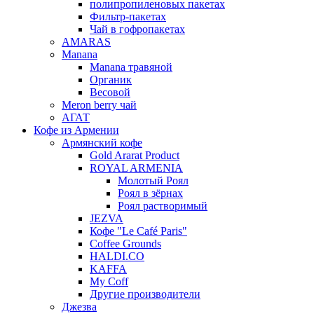
полипропиленовых пакетах
Фильтр-пакетах
Чай в гофропакетах
AMARAS
Manana
Manana травяной
Органик
Весовой
Meron berry чай
АГАТ
Кофе из Армении
Армянский кофе
Gold Ararat Product
ROYAL ARMENIA
Молотый Роял
Роял в зёрнах
Роял растворимый
JEZVA
Кофе "Le Café Paris"
Coffee Grounds
HALDI.CO
KAFFA
My Coff
Другие производители
Джезва