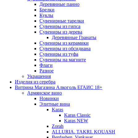
Деревянные панно
Брелки
Куклы
Сувенирные тарелки
Сувениры из гипса
Сувениры из дерева
Деревянные Гранаты
Сувениры из керамики
Сувениры из обсидиана
Сувениры из туфа
Сувениры на магните
Флаги
Разное
Украшения
Изделия из серебра
Витрина Магазина Алкоголь ЕГАИС 18+
Армянское вино
Новинки
Элитные вина
Karas
Karas Classic
Karas NEW
Zorah
ALLURIA. TAKRI. KOUASH
Berdashen. Vankasar