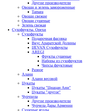
Другие производители
Овощи и зелень замороженные
Tamara
Овощи свежие
Овощи сушеные
Зелень свежая
Сухофрукты. Орехи
Сухофрукты
Подарочная фасовка
Вкус Араратской Долины
IJEVAN Сухофрукты
AREGI
Фрукты сушеные
Наборы из сухофруктов
Чипсы фруктовые
Разное
Алани
Алани весовой
Цукаты
Цукаты "Циацан Ани"
Цукаты "другое"
Чурчхела
Другие производители
Чурчела Дары Армении
Сушеные ягоды