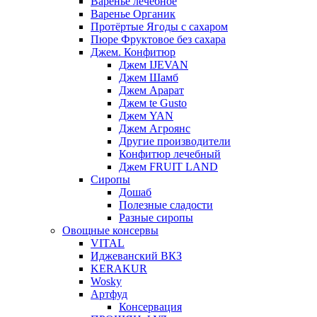
Варенье лечебное
Варенье Органик
Протёртые Ягоды с сахаром
Пюре Фруктовое без сахара
Джем. Конфитюр
Джем IJEVAN
Джем Шамб
Джем Арарат
Джем te Gusto
Джем YAN
Джем Агроянс
Другие производители
Конфитюр лечебный
Джем FRUIT LAND
Сиропы
Дошаб
Полезные сладости
Разные сиропы
Овощные консервы
VITAL
Иджеванский ВКЗ
KERAKUR
Wosky
Артфуд
Консервация