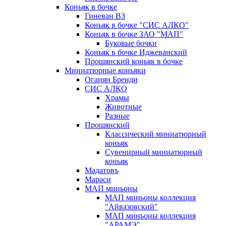
Коньяк в бочке
Гиневан ВЗ
Коньяк в бочке "СИС АЛКО"
Коньяк в бочке ЗАО "МАП"
Буковые бочки
Коньяк в бочке Иджеванский
Прошянский коньяк в бочке
Миниатюрные коньяки
Оганян Бренди
СИС АЛКО
Храмы
Животные
Разные
Прошянский
Классический миниатюрный
коньяк
Сувенирный миниатюрный
коньяк
Мадатовъ
Мараси
МАП миньоны
МАП миньоны коллекция
"Айвазовский"
МАП миньоны коллекция
"АРАМЭ"