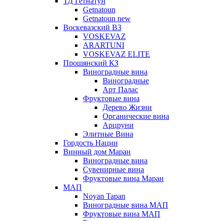
ТД Гетнатун
Getnatoun
Getnatoun new
Воскевазский ВЗ
VOSKEVAZ
ARARTUNI
VOSKEVAZ ELITE
Прошянский КЗ
Виноградные вина
Виноградные
Арт Палас
Фруктовые вина
Дерево Жизни
Органические вина
Арцруни
Элитные Вина
Гордость Нации
Винный дом Маран
Виноградные вина
Сувенирные вина
Фруктовые вина Маран
МАП
Noyan Tapan
Виноградные вина МАП
Фруктовые вина МАП