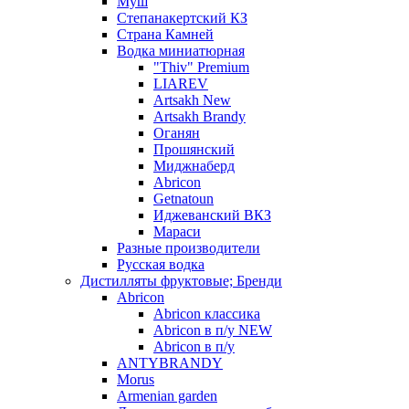
Муш
Степанакертский КЗ
Страна Камней
Водка миниатюрная
"Thiv" Premium
LIAREV
Artsakh New
Artsakh Brandy
Оганян
Прошянский
Миджнаберд
Abricon
Getnatoun
Иджеванский ВКЗ
Мараси
Разные производители
Русская водка
Дистилляты фруктовые; Бренди
Abricon
Abricon классика
Abricon в п/у NEW
Abricon в п/у
ANTYBRANDY
Morus
Armenian garden