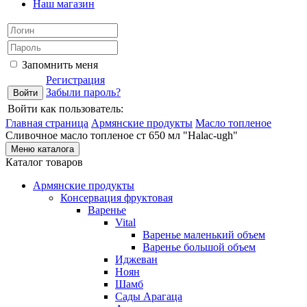
Наш магазин
Запомнить меня
Регистрация
Забыли пароль?
Войти как пользователь:
Главная страница
Армянские продукты
Масло топленое
Сливочное масло топленое ст 650 мл "Halac-ugh"
Меню каталога
Каталог товаров
Армянские продукты
Консервация фруктовая
Варенье
Vital
Варенье маленький объем
Варенье большой объем
Иджеван
Ноян
Шамб
Сады Арагаца