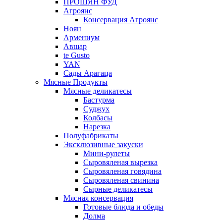
ПРОШЯН ФУД
Агроянс
Консервация Агроянс
Ноян
Армениум
Авшар
te Gusto
YAN
Сады Арагаца
Мясные Продукты
Мясные деликатесы
Бастурма
Суджух
Колбасы
Нарезка
Полуфабрикаты
Эксклюзивные закуски
Мини-рулеты
Сыровяленая вырезка
Сыровяленая говядина
Сыровяленая свинина
Сырные деликатесы
Мясная консервация
Готовые блюда и обеды
Долма