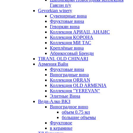
Гаясон п/у
Gevorkian winery
Сувенирные вина
Фруктовые вина
Геворкян вина
Коллекция АРИАЦ. АНАИС
Коллекция КОРОНА
Коллекция МИ ТАС
Креплёные вина
Абрикосовый Бренди
TIRANI. OLD CHINARI
Армения Вайн
Фруктовые вина
Виноградные вина
Коллекция ORRAN
Коллекция OLD ARMENIA
Коллекция "YEREVAN"
Элитные Вина
Веди-Алко ВКЗ
Виноградное вино
объем 0.75 мл
большие объемы
Фруктовое
в керамике