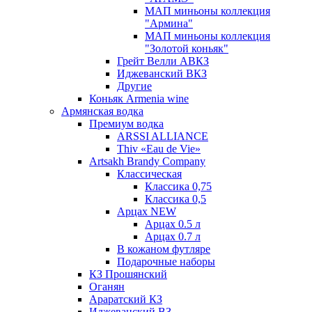
МАП миньоны коллекция
"Армина"
МАП миньоны коллекция
"Золотой коньяк"
Грейт Велли АВКЗ
Иджеванский ВКЗ
Другие
Коньяк Armenia wine
Армянская водка
Премиум водка
ARSSI ALLIANCE
Thiv «Eau de Vie»
Artsakh Brandy Company
Классическая
Классика 0,75
Классика 0,5
Арцах NEW
Арцах 0.5 л
Арцах 0.7 л
В кожаном футляре
Подарочные наборы
КЗ Прошянский
Оганян
Араратский КЗ
Иджеванский ВЗ