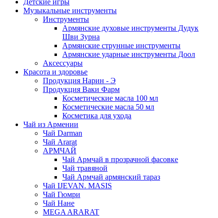
Детские игры
Музыкальные инструменты
Инструменты
Армянские духовые инструменты Дудук
Шви Зурна
Армянские струнные инструменты
Армянские ударные инструменты Доол
Аксессуары
Красота и здоровье
Продукция Нарин - Э
Продукция Ваки Фарм
Косметические масла 100 мл
Косметические масла 50 мл
Косметика для ухода
Чай из Армении
Чай Darman
Чай Ararat
АРМЧАЙ
Чай Армчай в прозрачной фасовке
Чай травяной
Чай Армчай армянский тараз
Чай IJEVAN. MASIS
Чай Гюмри
Чай Нане
MEGA ARARAT