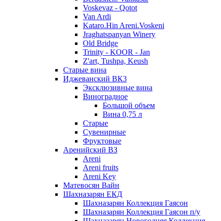
Voskevaz - Qotot
Van Ardi
Kataro.Hin Areni.Voskeni
Jraghatspanyan Winery
Old Bridge
Trinity - KOOR - Jan
Z'art, Tushpa, Keush
Старые вина
Иджеванский ВК3
Эксклюзивные вина
Виноградное
Большой объем
Вина 0,75 л
Старые
Сувенирные
Фруктовые
Аренийский ВЗ
Areni
Areni fruits
Areni Key
Матевосян Вайн
Шахназарян ЕКД
Шахназарян Коллекция Гаясон
Шахназарян Коллекция Гаясон п/у
Шахназарян Новогодняя Коллекция