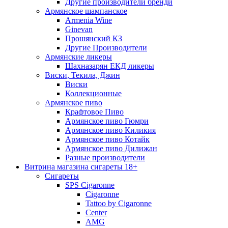
Другие производители бренди
Армянское шампанское
Armenia Wine
Ginevan
Прошянский КЗ
Другие Производители
Армянские ликеры
Шахназарян ЕКД ликеры
Виски, Текила, Джин
Виски
Коллекционные
Армянское пиво
Крафтовое Пиво
Армянское пиво Гюмри
Армянское пиво Киликия
Армянское пиво Котайк
Армянское пиво Дилижан
Разные производители
Витрина магазина сигареты 18+
Cигареты
SPS Cigaronne
Сigaronne
Tattoo by Cigaronne
Center
AMG