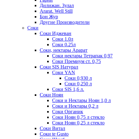
Дилижан. Зулал
Ararat. Well Still
Бон Жур
Другие Производители
Соки
Соки Иджеван
Соки 1.0л
Соки 0.25л
Соки, нектары Арарат
Соки нектары Тетрапак 0,97
Соки Премиум ст. 0,75
Соки SIS Натурал
Соки YAN
Соки 0,930 л
Соки 0,250 л
Соки SIS 1,6 л.
Соки Ноян
Соки и Нектары Ноян 1,0 л
Соки и Нектары 0,2 л
Соки Органик
Соки Ноян 0,75 л стекло
Соки Ноян 0,25 л стекло
Соки Витал
Соки te Gusto