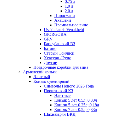
0,75 л
1,0 л
2,0 л
Пиросмани
Ахашени
Премиальное вино
Usakhelauris Venakhebi
GIORGOBA
GRV
Баисубанский ВЗ
Батоно
Старый Тбилиси
Хевсури / Руно
Другие
Подарочные коробки для вина
Армянский коньяк
Элитный
Коньяк сувенирный
Символы Нового 2026 Года
Прошянский КЗ
Элитные
Коньяк 5 лет 0,5л; 0,33л
Коньяк 5 лет 0,25л; 0,18л
Коньяк 7 лет 0,5л; 0,33л
Шахназарян ВКД