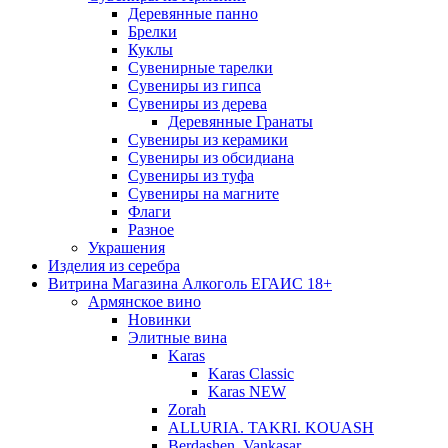
Деревянные панно
Брелки
Куклы
Сувенирные тарелки
Сувениры из гипса
Сувениры из дерева
Деревянные Гранаты
Сувениры из керамики
Сувениры из обсидиана
Сувениры из туфа
Сувениры на магните
Флаги
Разное
Украшения
Изделия из серебра
Витрина Магазина Алкоголь ЕГАИС 18+
Армянское вино
Новинки
Элитные вина
Karas
Karas Classic
Karas NEW
Zorah
ALLURIA. TAKRI. KOUASH
Berdashen. Vankasar