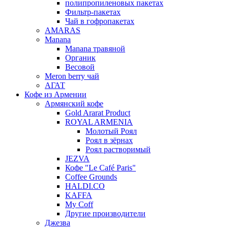
полипропиленовых пакетах
Фильтр-пакетах
Чай в гофропакетах
AMARAS
Manana
Manana травяной
Органик
Весовой
Meron berry чай
АГАТ
Кофе из Армении
Армянский кофе
Gold Ararat Product
ROYAL ARMENIA
Молотый Роял
Роял в зёрнах
Роял растворимый
JEZVA
Кофе "Le Café Paris"
Coffee Grounds
HALDI.CO
KAFFA
My Coff
Другие производители
Джезва