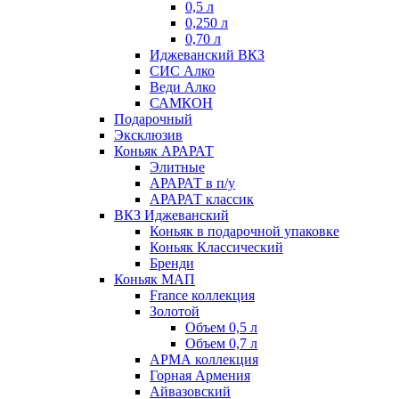
0,5 л
0,250 л
0,70 л
Иджеванский ВКЗ
СИС Алко
Веди Алко
САМКОН
Подарочный
Эксклюзив
Коньяк АРАРАТ
Элитные
АРАРАТ в п/у
АРАРАТ классик
ВКЗ Иджеванский
Коньяк в подарочной упаковке
Коньяк Классический
Бренди
Коньяк МАП
France коллекция
Золотой
Объем 0,5 л
Объем 0,7 л
АРМА коллекция
Горная Армения
Айвазовский