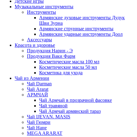
Детские игры
Музыкальные инструменты
Инструменты
Армянские духовые инструменты Дудук
Шви Зурна
Армянские струнные инструменты
Армянские ударные инструменты Доол
Аксессуары
Красота и здоровье
Продукция Нарин - Э
Продукция Ваки Фарм
Косметические масла 100 мл
Косметические масла 50 мл
Косметика для ухода
Чай из Армении
Чай Darman
Чай Ararat
АРМЧАЙ
Чай Армчай в прозрачной фасовке
Чай травяной
Чай Армчай армянский тараз
Чай IJEVAN. MASIS
Чай Гюмри
Чай Нане
MEGA ARARAT