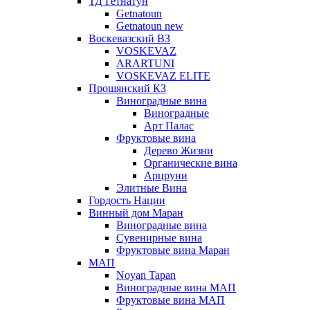
ТД Гетнатун
Getnatoun
Getnatoun new
Воскевазский ВЗ
VOSKEVAZ
ARARTUNI
VOSKEVAZ ELITE
Прошянский КЗ
Виноградные вина
Виноградные
Арт Палас
Фруктовые вина
Дерево Жизни
Органические вина
Арцруни
Элитные Вина
Гордость Нации
Винный дом Маран
Виноградные вина
Сувенирные вина
Фруктовые вина Маран
МАП
Noyan Tapan
Виноградные вина МАП
Фруктовые вина МАП