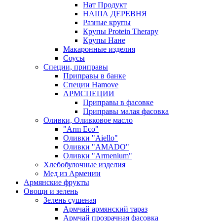
Нат Продукт
НАША ДЕРЕВНЯ
Разные крупы
Крупы Protein Therapy
Крупы Нане
Макаронные изделия
Соусы
Специи, приправы
Приправы в банке
Специи Hamove
АРМСПЕЦИИ
Приправы в фасовке
Приправы малая фасовка
Оливки, Оливковое масло
"Arm Eco"
Оливки "Aiello"
Оливки "AMADO"
Оливки "Armenium"
Хлебобулочные изделия
Мед из Армении
Армянские фрукты
Овощи и зелень
Зелень сушеная
Армчай армянский тараз
Армчай прозрачная фасовка