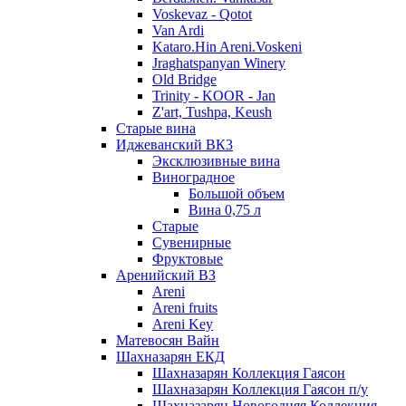
Voskevaz - Qotot
Van Ardi
Kataro.Hin Areni.Voskeni
Jraghatspanyan Winery
Old Bridge
Trinity - KOOR - Jan
Z'art, Tushpa, Keush
Старые вина
Иджеванский ВК3
Эксклюзивные вина
Виноградное
Большой объем
Вина 0,75 л
Старые
Сувенирные
Фруктовые
Аренийский ВЗ
Areni
Areni fruits
Areni Key
Матевосян Вайн
Шахназарян ЕКД
Шахназарян Коллекция Гаясон
Шахназарян Коллекция Гаясон п/у
Шахназарян Новогодняя Коллекция