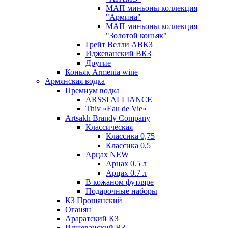
МАП миньоны коллекция
"Армина"
МАП миньоны коллекция
"Золотой коньяк"
Грейт Велли АВКЗ
Иджеванский ВКЗ
Другие
Коньяк Armenia wine
Армянская водка
Премиум водка
ARSSI ALLIANCE
Thiv «Eau de Vie»
Artsakh Brandy Company
Классическая
Классика 0,75
Классика 0,5
Арцах NEW
Арцах 0.5 л
Арцах 0.7 л
В кожаном футляре
Подарочные наборы
КЗ Прошянский
Оганян
Араратский КЗ
Иджеванский ВЗ