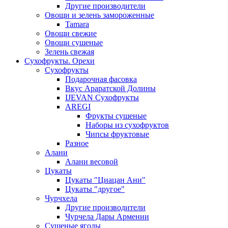
Другие производители
Овощи и зелень замороженные
Tamara
Овощи свежие
Овощи сушеные
Зелень свежая
Сухофрукты. Орехи
Сухофрукты
Подарочная фасовка
Вкус Араратской Долины
IJEVAN Сухофрукты
AREGI
Фрукты сушеные
Наборы из сухофруктов
Чипсы фруктовые
Разное
Алани
Алани весовой
Цукаты
Цукаты "Циацан Ани"
Цукаты "другое"
Чурчхела
Другие производители
Чурчела Дары Армении
Сушеные ягоды