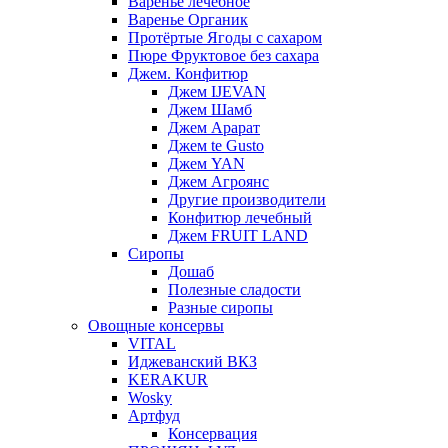
Варенье лечебное
Варенье Органик
Протёртые Ягоды с сахаром
Пюре Фруктовое без сахара
Джем. Конфитюр
Джем IJEVAN
Джем Шамб
Джем Арарат
Джем te Gusto
Джем YAN
Джем Агроянс
Другие производители
Конфитюр лечебный
Джем FRUIT LAND
Сиропы
Дошаб
Полезные сладости
Разные сиропы
Овощные консервы
VITAL
Иджеванский ВКЗ
KERAKUR
Wosky
Артфуд
Консервация