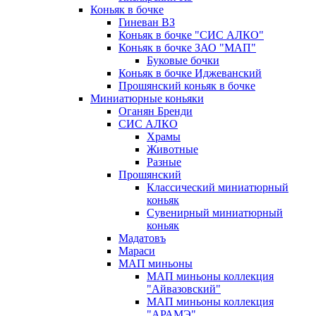
Коньяк в бочке
Гиневан ВЗ
Коньяк в бочке "СИС АЛКО"
Коньяк в бочке ЗАО "МАП"
Буковые бочки
Коньяк в бочке Иджеванский
Прошянский коньяк в бочке
Миниатюрные коньяки
Оганян Бренди
СИС АЛКО
Храмы
Животные
Разные
Прошянский
Классический миниатюрный
коньяк
Сувенирный миниатюрный
коньяк
Мадатовъ
Мараси
МАП миньоны
МАП миньоны коллекция
"Айвазовский"
МАП миньоны коллекция
"АРАМЭ"