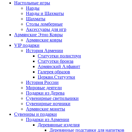
Настольные игры
Нарды
Нарды и Шахматы
Шахматы
Столы ломберные
Аксессуары для игр
Армянские Этно Ковры
Армянские ковры
VIP подарки
История Армении
Статуэтки полистоун
Статуэтки бронза
Армянский Алфавит
Галерея образов
Церкви.Статуэтки
История России
Мировые деятели
Подарки из Дерева
Сувенирные светильники
Сувенирные ночники
Армянские монеты
Сувениры и подарки
Подарки из Армении
Деревянные изделия
Деревянные подставки для напитков