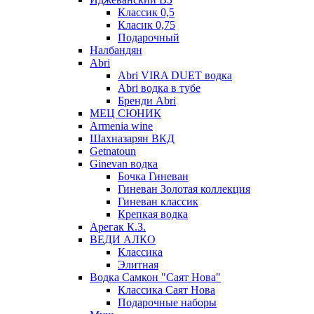
Классик 0,5
Класик 0,75
Подарочный
Налбандян
Abri
Abri VIRA DUET водка
Abri водка в тубе
Бренди Abri
МЕЦ СЮНИК
Armenia wine
Шахназарян ВКД
Getnatoun
Ginevan водка
Бочка Гиневан
Гиневан Золотая коллекция
Гиневан классик
Крепкая водка
Арегак К.З.
ВЕДИ АЛКО
Классика
Элитная
Водка Самкон "Саят Нова"
Классика Саят Нова
Подарочные наборы