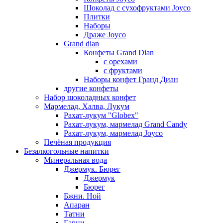
Шоколад с сухофруктами Joyco
Плитки
Наборы
Драже Joyco
Grand dian
Конфеты Grand Dian
с орехами
с фруктами
Наборы конфет Гранд Диан
другие конфеты
Набор шоколадных конфет
Мармелад, Халва, Лукум
Рахат-лукум "Globex"
Рахат-лукум, мармелад Grand Candy
Рахат-лукум, мармелад Joyco
Печёная продукция
Безалкогольные напитки
Минеральная вода
Джермук. Бюрег
Джермук
Бюрег
Бжни. Ной
Апаран
Татни
Гарни