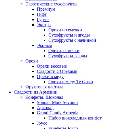
Экзотические сухофрукты
Премиум
Гифт
Гурмэ
Экстра
Орехи и семечки
Сухофрукты и ягоды
Сухофрукты с начинкой
Эконом
Орехи, семечки
Сухофрукты, ягоды
Орехи
Орехи весовые
Сладости с Орехами
Орехи в меду
Орехи в меду Te Gusto
Фруктовая пастила
Сладости из Армении
Конфеты, Шоколад
Sonuar. Mark Sevouni
Арколад
Grand Candy Armenia
Набор шоколадных конфет
Joyco
Конфеты Joyco