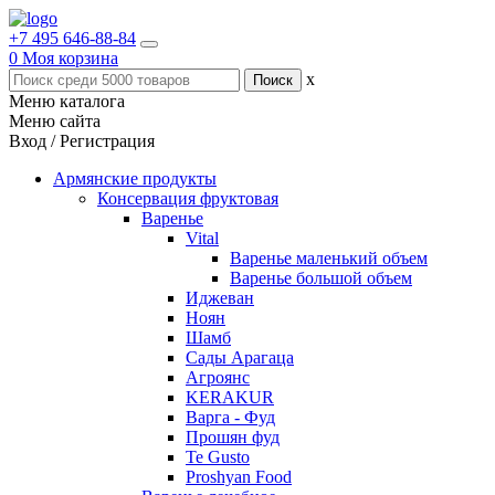
+7 495 646-88-84
0
Моя корзина
x
Меню каталога
Меню сайта
Вход / Регистрация
Армянские продукты
Консервация фруктовая
Варенье
Vital
Варенье маленький объем
Варенье большой объем
Иджеван
Ноян
Шамб
Сады Арагаца
Агроянс
KERAKUR
Варга - Фуд
Прошян фуд
Te Gusto
Proshyan Food