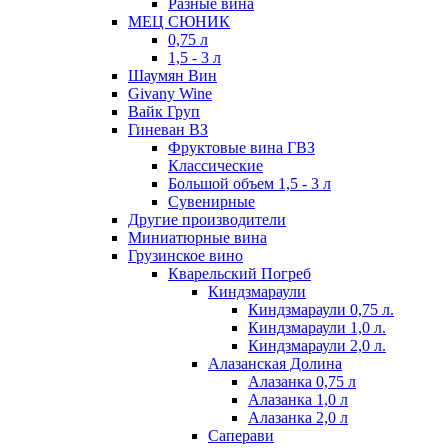
Разные вина
МЕЦ СЮНИК
0,75 л
1,5 - 3 л
Шаумян Вин
Givany Wine
Вайк Груп
Гиневан ВЗ
Фруктовые вина ГВЗ
Классические
Большой объем 1,5 - 3 л
Сувенирные
Другие производители
Миниатюрные вина
Грузинское вино
Кварельский Погреб
Киндзмараули
Киндзмараули 0,75 л.
Киндзмараули 1,0 л.
Киндзмараули 2,0 л.
Алазанская Долина
Алазанка 0,75 л
Алазанка 1,0 л
Алазанка 2,0 л
Саперави