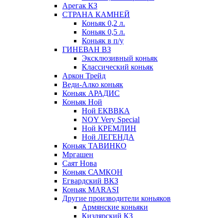
Арегак КЗ
СТРАНА КАМНЕЙ
Коньяк 0,2 л.
Коньяк 0,5 л.
Коньяк в п/у
ГИНЕВАН ВЗ
Эксклюзивный коньяк
Классический коньяк
Аркон Трейд
Веди-Алко коньяк
Коньяк АРАДИС
Коньяк Ной
Ной ЕКВВКА
NOY Very Special
Ной КРЕМЛИН
Ной ЛЕГЕНДА
Коньяк ТАВИНКО
Мргашен
Саят Нова
Коньяк САМКОН
Егвардский ВКЗ
Коньяк MARASI
Другие производители коньяков
Армянские коньяки
Кизлярский КЗ