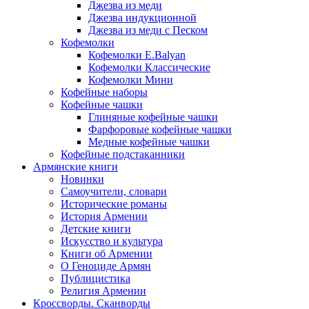
Джезва из меди
Джезва индукционной
Джезва из меди с Песком
Кофемолки
Кофемолки E.Balyan
Кофемолки Классические
Кофемолки Мини
Кофейные наборы
Кофейные чашки
Глиняные кофейные чашки
Фарфоровые кофейные чашки
Медные кофейные чашки
Кофейные подстаканники
Армянские книги
Новинки
Самоучители, словари
Исторические романы
История Армении
Детские книги
Иcкусство и культура
Книги об Армении
О Геноциде Армян
Публицистика
Религия Армении
Кроссворды. Сканворды