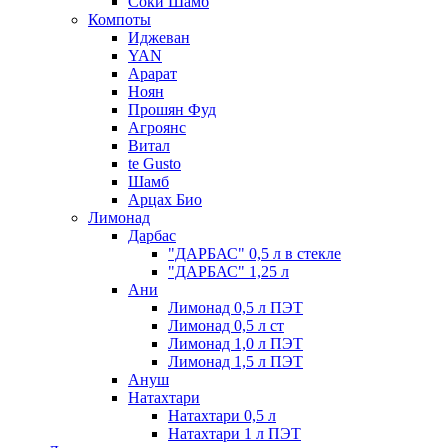
Соки Шамб
Компоты
Иджеван
YAN
Арарат
Ноян
Прошян Фуд
Агроянс
Витал
te Gusto
Шамб
Арцах Био
Лимонад
Дарбас
"ДАРБАС" 0,5 л в стекле
"ДАРБАС" 1,25 л
Ани
Лимонад 0,5 л ПЭТ
Лимонад 0,5 л ст
Лимонад 1,0 л ПЭТ
Лимонад 1,5 л ПЭТ
Ануш
Натахтари
Натахтари 0,5 л
Натахтари 1 л ПЭТ