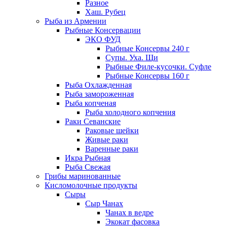
Разное
Хаш. Рубец
Рыба из Армении
Рыбные Консервации
ЭКО ФУД
Рыбные Консервы 240 г
Супы. Уха. Щи
Рыбные Филе-кусочки. Суфле
Рыбные Консервы 160 г
Рыба Охлажденная
Рыба замороженная
Рыба копченая
Рыба холодного копчения
Раки Севанские
Раковые шейки
Живые раки
Варенные раки
Икра Рыбная
Рыба Свежая
Грибы маринованные
Кисломолочные продукты
Сыры
Сыр Чанах
Чанах в ведре
Экокат фасовка