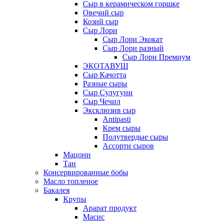
Сыр в керамическом горшке
Овечий сыр
Козий сыр
Сыр Лори
Сыр Лори Экокат
Сыр Лори разный
Сыр Лори Премиум
ЭКОТАВУШ
Сыр Качотта
Разные сыры
Сыр Сулугуни
Сыр Чечил
Эксклюзив сыр
Antipasti
Крем сыры
Полутвердые сыры
Ассорти сыров
Мацони
Тан
Консервированные бобы
Масло топленое
Бакалея
Крупы
Арарат продукт
Масис