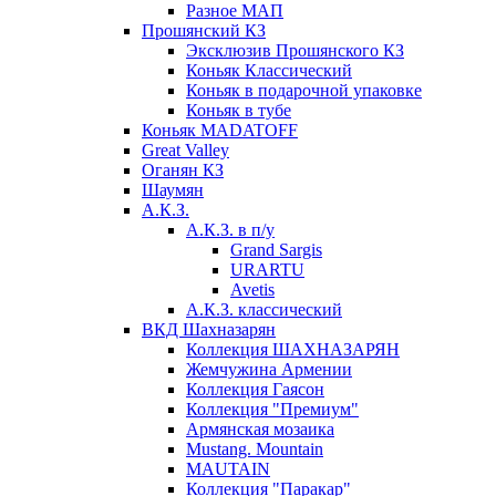
Разное МАП
Прошянский КЗ
Эксклюзив Прошянского КЗ
Коньяк Классический
Коньяк в подарочной упаковке
Коньяк в тубе
Коньяк MADATOFF
Great Valley
Оганян КЗ
Шаумян
А.К.З.
А.К.З. в п/у
Grand Sargis
URARTU
Avetis
А.К.З. классический
ВКД Шахназарян
Коллекция ШАХНАЗАРЯН
Жемчужина Армении
Коллекция Гаясон
Коллекция "Премиум"
Армянская мозаика
Mustang. Mountain
MAUTAIN
Коллекция "Паракар"