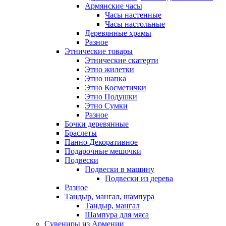
Армянские часы
Часы настенные
Часы настольные
Деревянные храмы
Разное
Этнические товары
Этнические скатерти
Этно жилетки
Этно шапка
Этно Косметички
Этно Подушки
Этно Сумки
Разное
Бочки деревянные
Браслеты
Панно Декоративное
Подарочные мешочки
Подвески
Подвески в машину
Подвески из дерева
Разное
Тандыр, мангал, шампура
Тандыр, мангал
Шампура для мяса
Сувениры из Армении