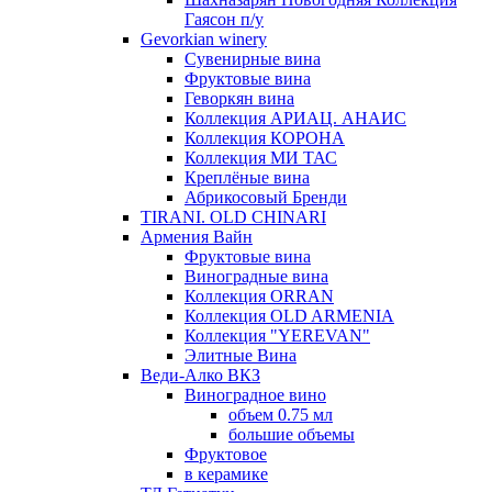
Гаясон п/у
Gevorkian winery
Сувенирные вина
Фруктовые вина
Геворкян вина
Коллекция АРИАЦ. АНАИС
Коллекция КОРОНА
Коллекция МИ ТАС
Креплёные вина
Абрикосовый Бренди
TIRANI. OLD CHINARI
Армения Вайн
Фруктовые вина
Виноградные вина
Коллекция ORRAN
Коллекция OLD ARMENIA
Коллекция "YEREVAN"
Элитные Вина
Веди-Алко ВКЗ
Виноградное вино
объем 0.75 мл
большие объемы
Фруктовое
в керамике