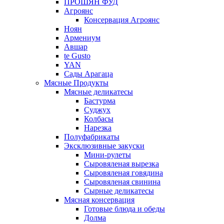
ПРОШЯН ФУД
Агроянс
Консервация Агроянс
Ноян
Армениум
Авшар
te Gusto
YAN
Сады Арагаца
Мясные Продукты
Мясные деликатесы
Бастурма
Суджух
Колбасы
Нарезка
Полуфабрикаты
Эксклюзивные закуски
Мини-рулеты
Сыровяленая вырезка
Сыровяленая говядина
Сыровяленая свинина
Сырные деликатесы
Мясная консервация
Готовые блюда и обеды
Долма