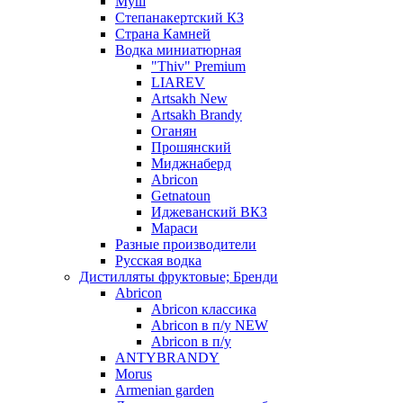
Муш
Степанакертский КЗ
Страна Камней
Водка миниатюрная
"Thiv" Premium
LIAREV
Artsakh New
Artsakh Brandy
Оганян
Прошянский
Миджнаберд
Abricon
Getnatoun
Иджеванский ВКЗ
Мараси
Разные производители
Русская водка
Дистилляты фруктовые; Бренди
Abricon
Abricon классика
Abricon в п/у NEW
Abricon в п/у
ANTYBRANDY
Morus
Armenian garden