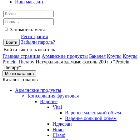
Наш магазин
Запомнить меня
Регистрация
Забыли пароль?
Войти как пользователь:
Главная страница
Армянские продукты
Бакалея
Крупы
Крупы
Protein Therapy
Натуральная эдамаме фасоль 200 гр "Protein
Therapy"
Меню каталога
Каталог товаров
Армянские продукты
Консервация фруктовая
Варенье
Vital
Варенье маленький объем
Варенье большой объем
Иджеван
Ноян
Шамб