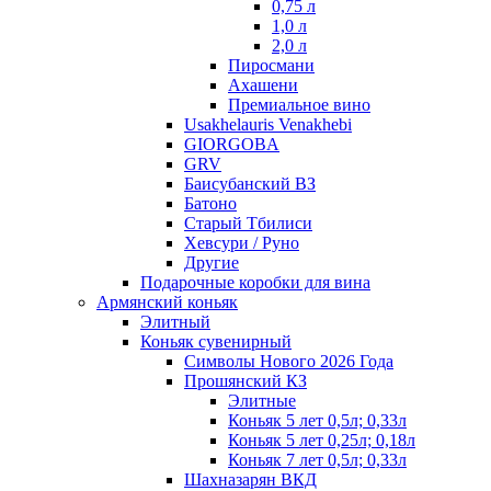
0,75 л
1,0 л
2,0 л
Пиросмани
Ахашени
Премиальное вино
Usakhelauris Venakhebi
GIORGOBA
GRV
Баисубанский ВЗ
Батоно
Старый Тбилиси
Хевсури / Руно
Другие
Подарочные коробки для вина
Армянский коньяк
Элитный
Коньяк сувенирный
Символы Нового 2026 Года
Прошянский КЗ
Элитные
Коньяк 5 лет 0,5л; 0,33л
Коньяк 5 лет 0,25л; 0,18л
Коньяк 7 лет 0,5л; 0,33л
Шахназарян ВКД