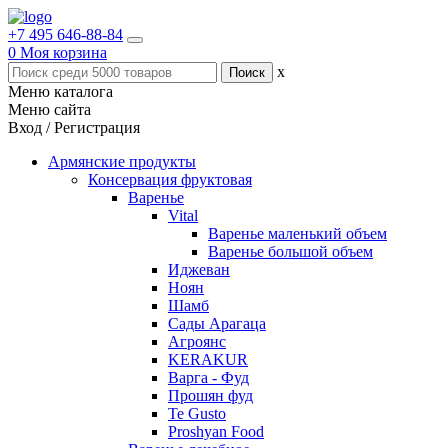
+7 495 646-88-84
0
Моя корзина
x
Меню каталога
Меню сайта
Вход / Регистрация
Армянские продукты
Консервация фруктовая
Варенье
Vital
Варенье маленький объем
Варенье большой объем
Иджеван
Ноян
Шамб
Сады Арагаца
Агроянс
KERAKUR
Варга - Фуд
Прошян фуд
Te Gusto
Proshyan Food