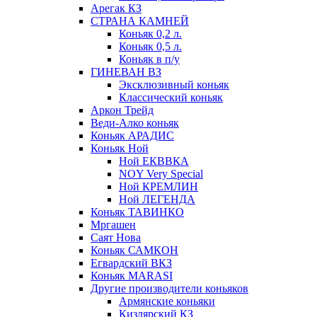
Арегак КЗ
СТРАНА КАМНЕЙ
Коньяк 0,2 л.
Коньяк 0,5 л.
Коньяк в п/у
ГИНЕВАН ВЗ
Эксклюзивный коньяк
Классический коньяк
Аркон Трейд
Веди-Алко коньяк
Коньяк АРАДИС
Коньяк Ной
Ной ЕКВВКА
NOY Very Special
Ной КРЕМЛИН
Ной ЛЕГЕНДА
Коньяк ТАВИНКО
Мргашен
Саят Нова
Коньяк САМКОН
Егвардский ВКЗ
Коньяк MARASI
Другие производители коньяков
Армянские коньяки
Кизлярский КЗ