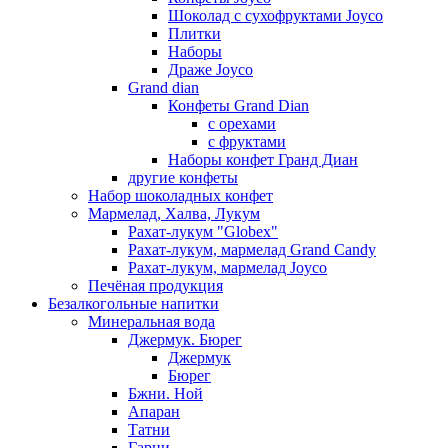
Шоколад с сухофруктами Joyco
Плитки
Наборы
Драже Joyco
Grand dian
Конфеты Grand Dian
с орехами
с фруктами
Наборы конфет Гранд Диан
другие конфеты
Набор шоколадных конфет
Мармелад, Халва, Лукум
Рахат-лукум "Globex"
Рахат-лукум, мармелад Grand Candy
Рахат-лукум, мармелад Joyco
Печёная продукция
Безалкогольные напитки
Минеральная вода
Джермук. Бюрег
Джермук
Бюрег
Бжни. Ной
Апаран
Татни
Гарни