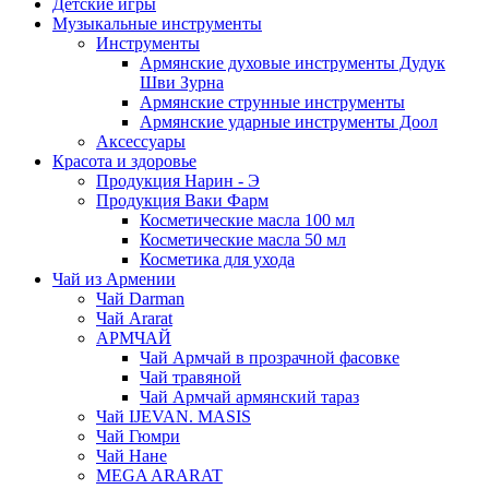
Детские игры
Музыкальные инструменты
Инструменты
Армянские духовые инструменты Дудук
Шви Зурна
Армянские струнные инструменты
Армянские ударные инструменты Доол
Аксессуары
Красота и здоровье
Продукция Нарин - Э
Продукция Ваки Фарм
Косметические масла 100 мл
Косметические масла 50 мл
Косметика для ухода
Чай из Армении
Чай Darman
Чай Ararat
АРМЧАЙ
Чай Армчай в прозрачной фасовке
Чай травяной
Чай Армчай армянский тараз
Чай IJEVAN. MASIS
Чай Гюмри
Чай Нане
MEGA ARARAT