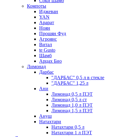
Соки Шамб
Компоты
Иджеван
YAN
Арарат
Ноян
Прошян Фуд
Агроянс
Витал
te Gusto
Шамб
Арцах Био
Лимонад
Дарбас
"ДАРБАС" 0,5 л в стекле
"ДАРБАС" 1,25 л
Ани
Лимонад 0,5 л ПЭТ
Лимонад 0,5 л ст
Лимонад 1,0 л ПЭТ
Лимонад 1,5 л ПЭТ
Ануш
Натахтари
Натахтари 0,5 л
Натахтари 1 л ПЭТ