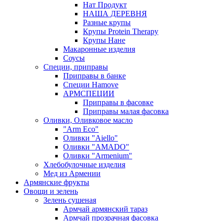
Нат Продукт
НАША ДЕРЕВНЯ
Разные крупы
Крупы Protein Therapy
Крупы Нане
Макаронные изделия
Соусы
Специи, приправы
Приправы в банке
Специи Hamove
АРМСПЕЦИИ
Приправы в фасовке
Приправы малая фасовка
Оливки, Оливковое масло
"Arm Eco"
Оливки "Aiello"
Оливки "AMADO"
Оливки "Armenium"
Хлебобулочные изделия
Мед из Армении
Армянские фрукты
Овощи и зелень
Зелень сушеная
Армчай армянский тараз
Армчай прозрачная фасовка