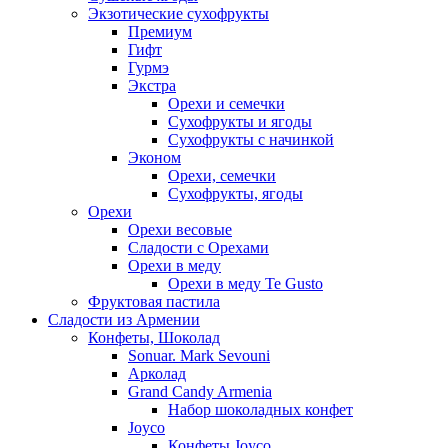
Экзотические сухофрукты
Премиум
Гифт
Гурмэ
Экстра
Орехи и семечки
Сухофрукты и ягоды
Сухофрукты с начинкой
Эконом
Орехи, семечки
Сухофрукты, ягоды
Орехи
Орехи весовые
Сладости с Орехами
Орехи в меду
Орехи в меду Te Gusto
Фруктовая пастила
Сладости из Армении
Конфеты, Шоколад
Sonuar. Mark Sevouni
Арколад
Grand Candy Armenia
Набор шоколадных конфет
Joyco
Конфеты Joyco