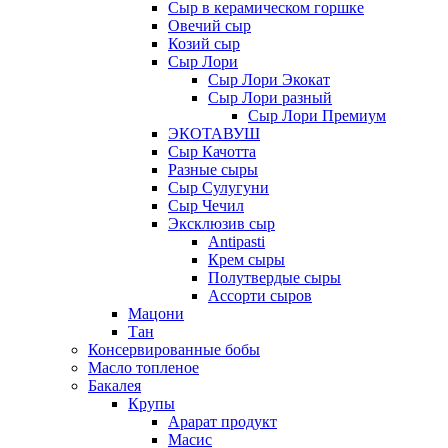
Сыр в керамическом горшке
Овечий сыр
Козий сыр
Сыр Лори
Сыр Лори Экокат
Сыр Лори разный
Сыр Лори Премиум
ЭКОТАВУШ
Сыр Качотта
Разные сыры
Сыр Сулугуни
Сыр Чечил
Эксклюзив сыр
Antipasti
Крем сыры
Полутвердые сыры
Ассорти сыров
Мацони
Тан
Консервированные бобы
Масло топленое
Бакалея
Крупы
Арарат продукт
Масис