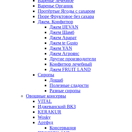
Варенье лечебное
Варенье Органик
Протёртые Ягоды с сахаром
Пюре Фруктовое без сахара
Джем. Конфитюр
Джем IJEVAN
Джем Шамб
Джем Арарат
Джем te Gusto
Джем YAN
Джем Агроянс
Другие производители
Конфитюр лечебный
Джем FRUIT LAND
Сиропы
Дошаб
Полезные сладости
Разные сиропы
Овощные консервы
VITAL
Иджеванский ВКЗ
KERAKUR
Wosky
Артфуд
Консервация