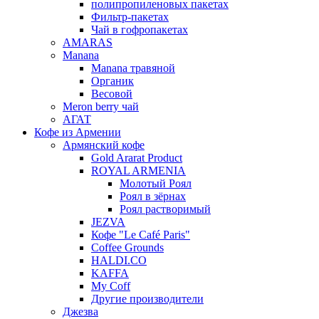
полипропиленовых пакетах
Фильтр-пакетах
Чай в гофропакетах
AMARAS
Manana
Manana травяной
Органик
Весовой
Meron berry чай
АГАТ
Кофе из Армении
Армянский кофе
Gold Ararat Product
ROYAL ARMENIA
Молотый Роял
Роял в зёрнах
Роял растворимый
JEZVA
Кофе "Le Café Paris"
Coffee Grounds
HALDI.CO
KAFFA
My Coff
Другие производители
Джезва