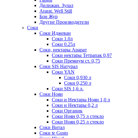
Дилижан. Зулал
Ararat. Well Still
Бон Жур
Другие Производители
Соки
Соки Иджеван
Соки 1.0л
Соки 0.25л
Соки, нектары Арарат
Соки нектары Тетрапак 0,97
Соки Премиум ст. 0,75
Соки SIS Натурал
Соки YAN
Соки 0,930 л
Соки 0,250 л
Соки SIS 1,6 л.
Соки Ноян
Соки и Нектары Ноян 1,0 л
Соки и Нектары 0,2 л
Соки Органик
Соки Ноян 0,75 л стекло
Соки Ноян 0,25 л стекло
Соки Витал
Соки te Gusto