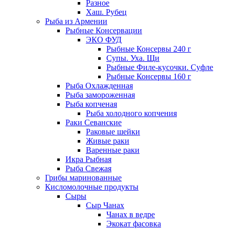
Разное
Хаш. Рубец
Рыба из Армении
Рыбные Консервации
ЭКО ФУД
Рыбные Консервы 240 г
Супы. Уха. Щи
Рыбные Филе-кусочки. Суфле
Рыбные Консервы 160 г
Рыба Охлажденная
Рыба замороженная
Рыба копченая
Рыба холодного копчения
Раки Севанские
Раковые шейки
Живые раки
Варенные раки
Икра Рыбная
Рыба Свежая
Грибы маринованные
Кисломолочные продукты
Сыры
Сыр Чанах
Чанах в ведре
Экокат фасовка