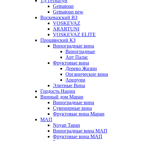
ТД Гетнатун
Getnatoun
Getnatoun new
Воскевазский ВЗ
VOSKEVAZ
ARARTUNI
VOSKEVAZ ELITE
Прошянский КЗ
Виноградные вина
Виноградные
Арт Палас
Фруктовые вина
Дерево Жизни
Органические вина
Арцруни
Элитные Вина
Гордость Нации
Винный дом Маран
Виноградные вина
Сувенирные вина
Фруктовые вина Маран
МАП
Noyan Tapan
Виноградные вина МАП
Фруктовые вина МАП