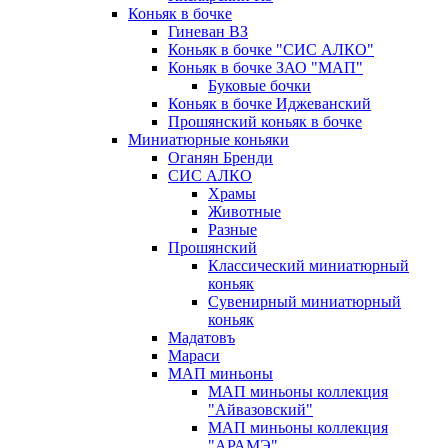
Коньяк в бочке
Гиневан ВЗ
Коньяк в бочке "СИС АЛКО"
Коньяк в бочке ЗАО "МАП"
Буковые бочки
Коньяк в бочке Иджеванский
Прошянский коньяк в бочке
Миниатюрные коньяки
Оганян Бренди
СИС АЛКО
Храмы
Животные
Разные
Прошянский
Классический миниатюрный
коньяк
Сувенирный миниатюрный
коньяк
Мадатовъ
Мараси
МАП миньоны
МАП миньоны коллекция
"Айвазовский"
МАП миньоны коллекция
"АРАМЭ"