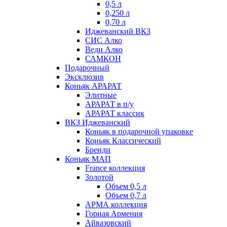
0,5 л
0,250 л
0,70 л
Иджеванский ВКЗ
СИС Алко
Веди Алко
САМКОН
Подарочный
Эксклюзив
Коньяк АРАРАТ
Элитные
АРАРАТ в п/у
АРАРАТ классик
ВКЗ Иджеванский
Коньяк в подарочной упаковке
Коньяк Классический
Бренди
Коньяк МАП
France коллекция
Золотой
Объем 0,5 л
Объем 0,7 л
АРМА коллекция
Горная Армения
Айвазовский