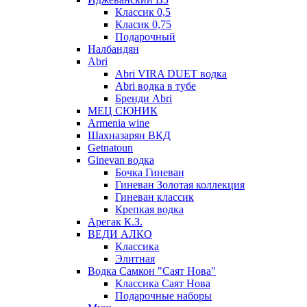
Классик 0,5
Класик 0,75
Подарочный
Налбандян
Abri
Abri VIRA DUET водка
Abri водка в тубе
Бренди Abri
МЕЦ СЮНИК
Armenia wine
Шахназарян ВКД
Getnatoun
Ginevan водка
Бочка Гиневан
Гиневан Золотая коллекция
Гиневан классик
Крепкая водка
Арегак К.З.
ВЕДИ АЛКО
Классика
Элитная
Водка Самкон "Саят Нова"
Классика Саят Нова
Подарочные наборы