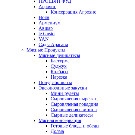
ПРОШЯН ФУД
Агроянс
Консервация Агроянс
Ноян
Армениум
Авшар
te Gusto
YAN
Сады Арагаца
Мясные Продукты
Мясные деликатесы
Бастурма
Суджух
Колбасы
Нарезка
Полуфабрикаты
Эксклюзивные закуски
Мини-рулеты
Сыровяленая вырезка
Сыровяленая говядина
Сыровяленая свинина
Сырные деликатесы
Мясная консервация
Готовые блюда и обеды
Долма