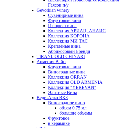
Гаясон п/у
Gevorkian winery
Сувенирные вина
Фруктовые вина
Геворкян вина
Коллекция АРИАЦ. АНАИС
Коллекция КОРОНА
Коллекция МИ ТАС
Креплёные вина
Абрикосовый Бренди
TIRANI. OLD CHINARI
Армения Вайн
Фруктовые вина
Виноградные вина
Коллекция ORRAN
Коллекция OLD ARMENIA
Коллекция "YEREVAN"
Элитные Вина
Веди-Алко ВКЗ
Виноградное вино
объем 0.75 мл
большие объемы
Фруктовое
в керамике