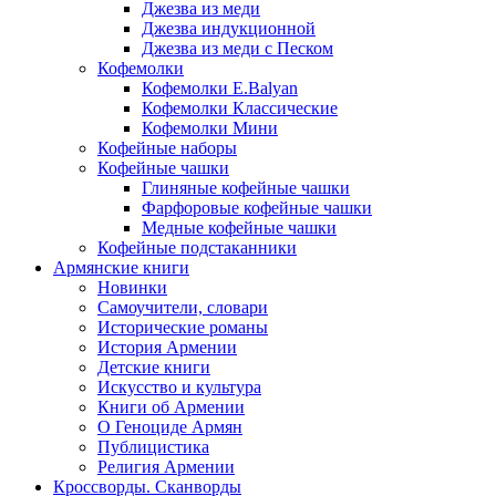
Джезва из меди
Джезва индукционной
Джезва из меди с Песком
Кофемолки
Кофемолки E.Balyan
Кофемолки Классические
Кофемолки Мини
Кофейные наборы
Кофейные чашки
Глиняные кофейные чашки
Фарфоровые кофейные чашки
Медные кофейные чашки
Кофейные подстаканники
Армянские книги
Новинки
Самоучители, словари
Исторические романы
История Армении
Детские книги
Иcкусство и культура
Книги об Армении
О Геноциде Армян
Публицистика
Религия Армении
Кроссворды. Сканворды