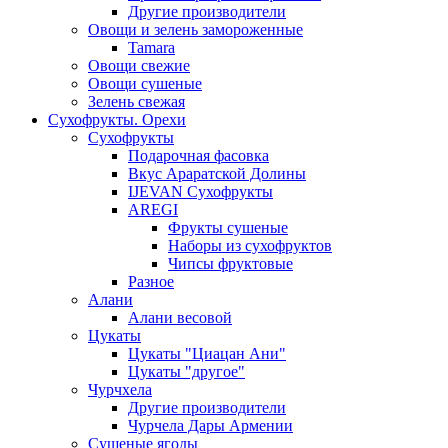
Другие производители
Овощи и зелень замороженные
Tamara
Овощи свежие
Овощи сушеные
Зелень свежая
Сухофрукты. Орехи
Сухофрукты
Подарочная фасовка
Вкус Араратской Долины
IJEVAN Сухофрукты
AREGI
Фрукты сушеные
Наборы из сухофруктов
Чипсы фруктовые
Разное
Алани
Алани весовой
Цукаты
Цукаты "Циацан Ани"
Цукаты "другое"
Чурчхела
Другие производители
Чурчела Дары Армении
Сушеные ягоды