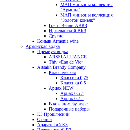
МАП миньоны коллекция
"Армина"
МАП миньоны коллекция
"Золотой коньяк"
Грейт Велли АВКЗ
Иджеванский ВКЗ
Другие
Коньяк Armenia wine
Армянская водка
Премиум водка
ARSSI ALLIANCE
Thiv «Eau de Vie»
Artsakh Brandy Company
Классическая
Классика 0,75
Классика 0,5
Арцах NEW
Арцах 0.5 л
Арцах 0.7 л
В кожаном футляре
Подарочные наборы
КЗ Прошянский
Оганян
Араратский КЗ
Иджеванский ВЗ