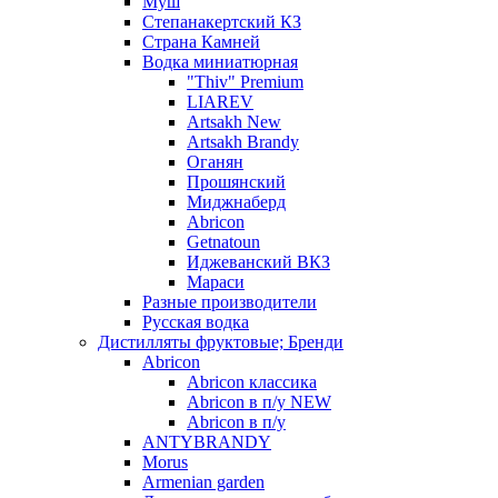
Муш
Степанакертский КЗ
Страна Камней
Водка миниатюрная
"Thiv" Premium
LIAREV
Artsakh New
Artsakh Brandy
Оганян
Прошянский
Миджнаберд
Abricon
Getnatoun
Иджеванский ВКЗ
Мараси
Разные производители
Русская водка
Дистилляты фруктовые; Бренди
Abricon
Abricon классика
Abricon в п/у NEW
Abricon в п/у
ANTYBRANDY
Morus
Armenian garden