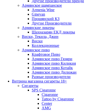
Другие производители бренди
Армянское шампанское
Armenia Wine
Ginevan
Прошянский КЗ
Другие Производители
Армянские ликеры
Шахназарян ЕКД ликеры
Виски, Текила, Джин
Виски
Коллекционные
Армянское пиво
Крафтовое Пиво
Армянское пиво Гюмри
Армянское пиво Киликия
Армянское пиво Котайк
Армянское пиво Дилижан
Разные производители
Витрина магазина сигареты 18+
Cигареты
SPS Cigaronne
Сigaronne
Tattoo by Cigaronne
Center
AMG