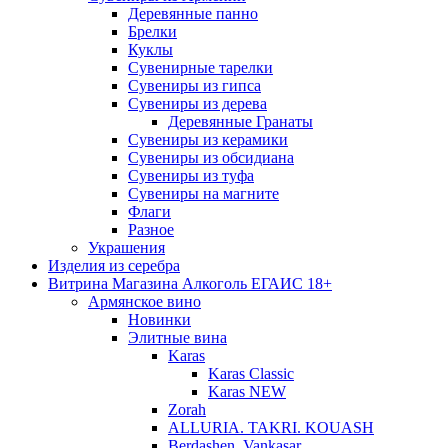
Деревянные панно
Брелки
Куклы
Сувенирные тарелки
Сувениры из гипса
Сувениры из дерева
Деревянные Гранаты
Сувениры из керамики
Сувениры из обсидиана
Сувениры из туфа
Сувениры на магните
Флаги
Разное
Украшения
Изделия из серебра
Витрина Магазина Алкоголь ЕГАИС 18+
Армянское вино
Новинки
Элитные вина
Karas
Karas Classic
Karas NEW
Zorah
ALLURIA. TAKRI. KOUASH
Berdashen. Vankasar