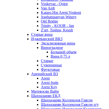
Voskevaz - Qotot
Van Ardi
Kataro.Hin Areni.Voskeni
Jraghatspanyan Winery
Old Bridge
Trinity - KOOR - Jan
Z'art, Tushpa, Keush
Старые вина
Иджеванский ВК3
Эксклюзивные вина
Виноградное
Большой объем
Вина 0,75 л
Старые
Сувенирные
Фруктовые
Аренийский ВЗ
Areni
Areni fruits
Areni Key
Матевосян Вайн
Шахназарян ЕКД
Шахназарян Коллекция Гаясон
Шахназарян Коллекция Гаясон п/у
Шахназарян Новогодняя Коллекция