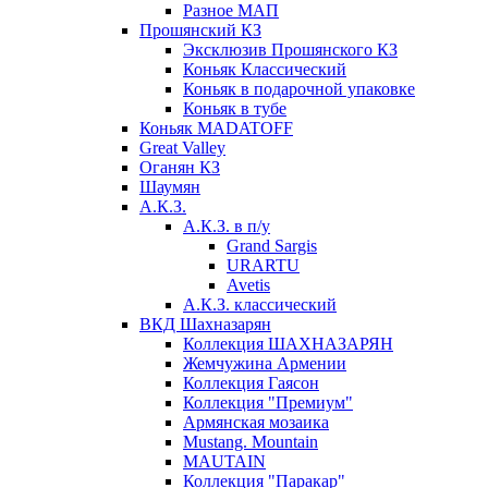
Разное МАП
Прошянский КЗ
Эксклюзив Прошянского КЗ
Коньяк Классический
Коньяк в подарочной упаковке
Коньяк в тубе
Коньяк MADATOFF
Great Valley
Оганян КЗ
Шаумян
А.К.З.
А.К.З. в п/у
Grand Sargis
URARTU
Avetis
А.К.З. классический
ВКД Шахназарян
Коллекция ШАХНАЗАРЯН
Жемчужина Армении
Коллекция Гаясон
Коллекция "Премиум"
Армянская мозаика
Mustang. Mountain
MAUTAIN
Коллекция "Паракар"