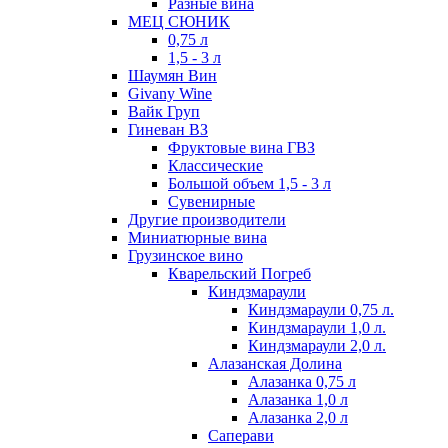
Разные вина
МЕЦ СЮНИК
0,75 л
1,5 - 3 л
Шаумян Вин
Givany Wine
Вайк Груп
Гиневан ВЗ
Фруктовые вина ГВЗ
Классические
Большой объем 1,5 - 3 л
Сувенирные
Другие производители
Миниатюрные вина
Грузинское вино
Кварельский Погреб
Киндзмараули
Киндзмараули 0,75 л.
Киндзмараули 1,0 л.
Киндзмараули 2,0 л.
Алазанская Долина
Алазанка 0,75 л
Алазанка 1,0 л
Алазанка 2,0 л
Саперави