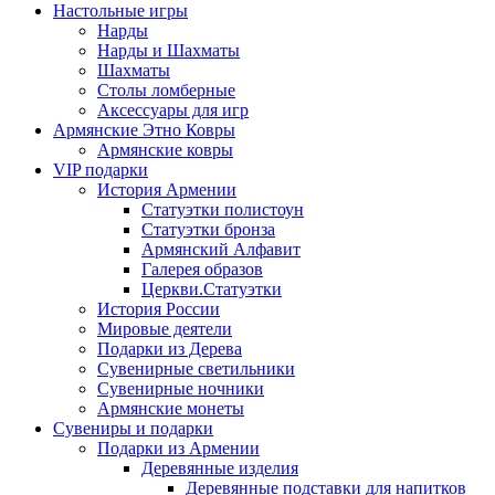
Настольные игры
Нарды
Нарды и Шахматы
Шахматы
Столы ломберные
Аксессуары для игр
Армянские Этно Ковры
Армянские ковры
VIP подарки
История Армении
Статуэтки полистоун
Статуэтки бронза
Армянский Алфавит
Галерея образов
Церкви.Статуэтки
История России
Мировые деятели
Подарки из Дерева
Сувенирные светильники
Сувенирные ночники
Армянские монеты
Сувениры и подарки
Подарки из Армении
Деревянные изделия
Деревянные подставки для напитков