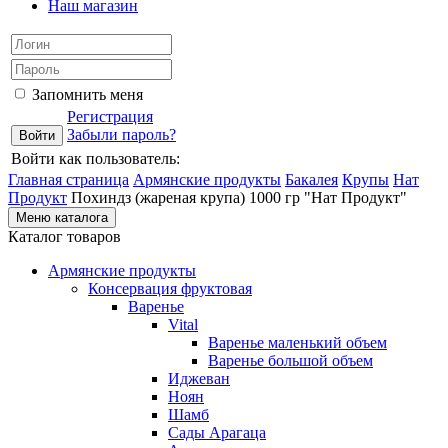
Наш магазин
Запомнить меня
Регистрация
Забыли пароль?
Войти как пользователь:
Главная страница
Армянские продукты
Бакалея
Крупы
Нат
Продукт
Похиндз (жареная крупа) 1000 гр "Нат Продукт"
Меню каталога
Каталог товаров
Армянские продукты
Консервация фруктовая
Варенье
Vital
Варенье маленький объем
Варенье большой объем
Иджеван
Ноян
Шамб
Сады Арагаца