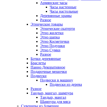
Армянские часы
Часы настенные
Часы настольные
Деревянные храмы
Разное
Этнические товары
Этнические скатерти
Этно жилетки
Этно шапка
Этно Косметички
Этно Подушки
Этно Сумки
Разное
Бочки деревянные
Браслеты
Панно Декоративное
Подарочные мешочки
Подвески
Подвески в машину
Подвески из дерева
Разное
Тандыр, мангал, шампура
Тандыр, мангал
Шампура для мяса
Сувениры из Армении