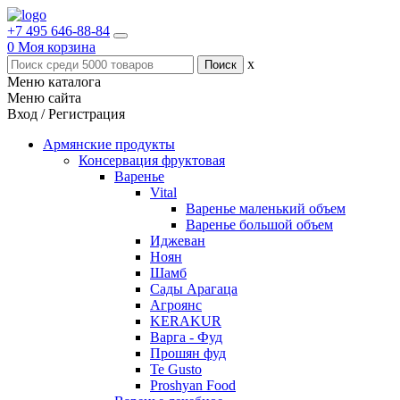
+7 495 646-88-84
0
Моя корзина
x
Меню каталога
Меню сайта
Вход / Регистрация
Армянские продукты
Консервация фруктовая
Варенье
Vital
Варенье маленький объем
Варенье большой объем
Иджеван
Ноян
Шамб
Сады Арагаца
Агроянс
KERAKUR
Варга - Фуд
Прошян фуд
Te Gusto
Proshyan Food