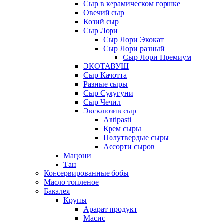
Сыр в керамическом горшке
Овечий сыр
Козий сыр
Сыр Лори
Сыр Лори Экокат
Сыр Лори разный
Сыр Лори Премиум
ЭКОТАВУШ
Сыр Качотта
Разные сыры
Сыр Сулугуни
Сыр Чечил
Эксклюзив сыр
Antipasti
Крем сыры
Полутвердые сыры
Ассорти сыров
Мацони
Тан
Консервированные бобы
Масло топленое
Бакалея
Крупы
Арарат продукт
Масис