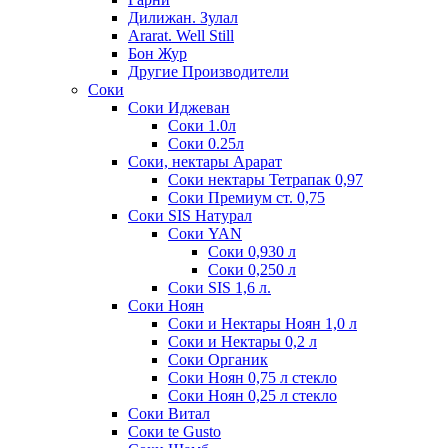
Дилижан. Зулал
Ararat. Well Still
Бон Жур
Другие Производители
Соки
Соки Иджеван
Соки 1.0л
Соки 0.25л
Соки, нектары Арарат
Соки нектары Тетрапак 0,97
Соки Премиум ст. 0,75
Соки SIS Натурал
Соки YAN
Соки 0,930 л
Соки 0,250 л
Соки SIS 1,6 л.
Соки Ноян
Соки и Нектары Ноян 1,0 л
Соки и Нектары 0,2 л
Соки Органик
Соки Ноян 0,75 л стекло
Соки Ноян 0,25 л стекло
Соки Витал
Соки te Gusto