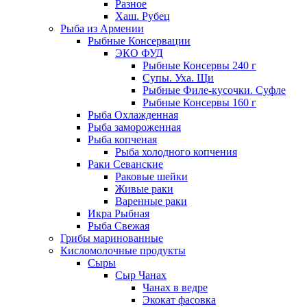
Разное
Хаш. Рубец
Рыба из Армении
Рыбные Консервации
ЭКО ФУД
Рыбные Консервы 240 г
Супы. Уха. Щи
Рыбные Филе-кусочки. Суфле
Рыбные Консервы 160 г
Рыба Охлажденная
Рыба замороженная
Рыба копченая
Рыба холодного копчения
Раки Севанские
Раковые шейки
Живые раки
Варенные раки
Икра Рыбная
Рыба Свежая
Грибы маринованные
Кисломолочные продукты
Сыры
Сыр Чанах
Чанах в ведре
Экокат фасовка