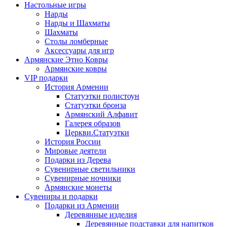
Настольные игры
Нарды
Нарды и Шахматы
Шахматы
Столы ломберные
Аксессуары для игр
Армянские Этно Ковры
Армянские ковры
VIP подарки
История Армении
Статуэтки полистоун
Статуэтки бронза
Армянский Алфавит
Галерея образов
Церкви.Статуэтки
История России
Мировые деятели
Подарки из Дерева
Сувенирные светильники
Сувенирные ночники
Армянские монеты
Сувениры и подарки
Подарки из Армении
Деревянные изделия
Деревянные подставки для напитков