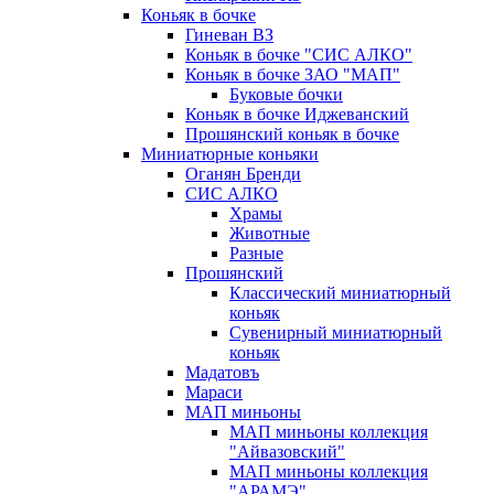
Коньяк в бочке
Гиневан ВЗ
Коньяк в бочке "СИС АЛКО"
Коньяк в бочке ЗАО "МАП"
Буковые бочки
Коньяк в бочке Иджеванский
Прошянский коньяк в бочке
Миниатюрные коньяки
Оганян Бренди
СИС АЛКО
Храмы
Животные
Разные
Прошянский
Классический миниатюрный
коньяк
Сувенирный миниатюрный
коньяк
Мадатовъ
Мараси
МАП миньоны
МАП миньоны коллекция
"Айвазовский"
МАП миньоны коллекция
"АРАМЭ"