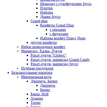
Шоколад с сухофруктами Joyco
Плитки
Наборы
Драже Joyco
Grand dian
Конфеты Grand Dian
с орехами
с фруктами
Наборы конфет Гранд Диан
другие конфеты
Набор шоколадных конфет
Мармелад, Халва, Лукум
Рахат-лукум "Globex"
Рахат-лукум, мармелад Grand Candy
Рахат-лукум, мармелад Joyco
Печёная продукция
Безалкогольные напитки
Минеральная вода
Джермук. Бюрег
Джермук
Бюрег
Бжни. Ной
Апаран
Татни
Гарни