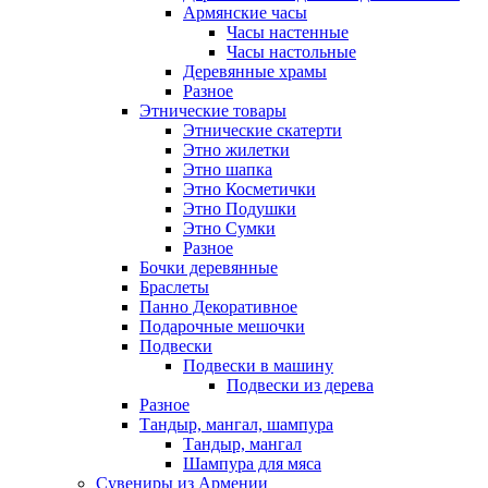
Армянские часы
Часы настенные
Часы настольные
Деревянные храмы
Разное
Этнические товары
Этнические скатерти
Этно жилетки
Этно шапка
Этно Косметички
Этно Подушки
Этно Сумки
Разное
Бочки деревянные
Браслеты
Панно Декоративное
Подарочные мешочки
Подвески
Подвески в машину
Подвески из дерева
Разное
Тандыр, мангал, шампура
Тандыр, мангал
Шампура для мяса
Сувениры из Армении