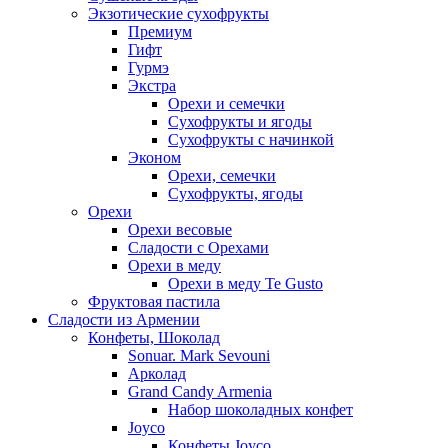
Экзотические сухофрукты
Премиум
Гифт
Гурмэ
Экстра
Орехи и семечки
Сухофрукты и ягоды
Сухофрукты с начинкой
Эконом
Орехи, семечки
Сухофрукты, ягоды
Орехи
Орехи весовые
Сладости с Орехами
Орехи в меду
Орехи в меду Te Gusto
Фруктовая пастила
Сладости из Армении
Конфеты, Шоколад
Sonuar. Mark Sevouni
Арколад
Grand Candy Armenia
Набор шоколадных конфет
Joyco
Конфеты Joyco