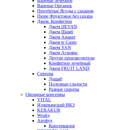
Варенье лечебное
Варенье Органик
Протёртые Ягоды с сахаром
Пюре Фруктовое без сахара
Джем. Конфитюр
Джем IJEVAN
Джем Шамб
Джем Арарат
Джем te Gusto
Джем YAN
Джем Агроянс
Другие производители
Конфитюр лечебный
Джем FRUIT LAND
Сиропы
Дошаб
Полезные сладости
Разные сиропы
Овощные консервы
VITAL
Иджеванский ВКЗ
KERAKUR
Wosky
Артфуд
Консервация