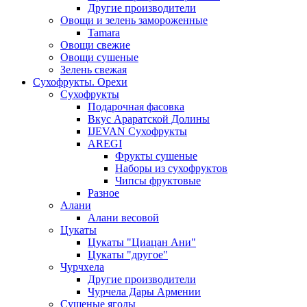
Другие производители
Овощи и зелень замороженные
Tamara
Овощи свежие
Овощи сушеные
Зелень свежая
Сухофрукты. Орехи
Сухофрукты
Подарочная фасовка
Вкус Араратской Долины
IJEVAN Сухофрукты
AREGI
Фрукты сушеные
Наборы из сухофруктов
Чипсы фруктовые
Разное
Алани
Алани весовой
Цукаты
Цукаты "Циацан Ани"
Цукаты "другое"
Чурчхела
Другие производители
Чурчела Дары Армении
Сушеные ягоды