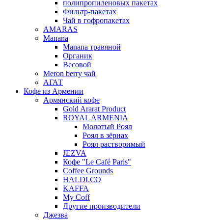
полипропиленовых пакетах
Фильтр-пакетах
Чай в гофропакетах
AMARAS
Manana
Manana травяной
Органик
Весовой
Meron berry чай
АГАТ
Кофе из Армении
Армянский кофе
Gold Ararat Product
ROYAL ARMENIA
Молотый Роял
Роял в зёрнах
Роял растворимый
JEZVA
Кофе "Le Café Paris"
Coffee Grounds
HALDI.CO
KAFFA
My Coff
Другие производители
Джезва