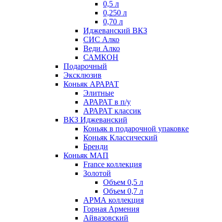
0,5 л
0,250 л
0,70 л
Иджеванский ВКЗ
СИС Алко
Веди Алко
САМКОН
Подарочный
Эксклюзив
Коньяк АРАРАТ
Элитные
АРАРАТ в п/у
АРАРАТ классик
ВКЗ Иджеванский
Коньяк в подарочной упаковке
Коньяк Классический
Бренди
Коньяк МАП
France коллекция
Золотой
Объем 0,5 л
Объем 0,7 л
АРМА коллекция
Горная Армения
Айвазовский