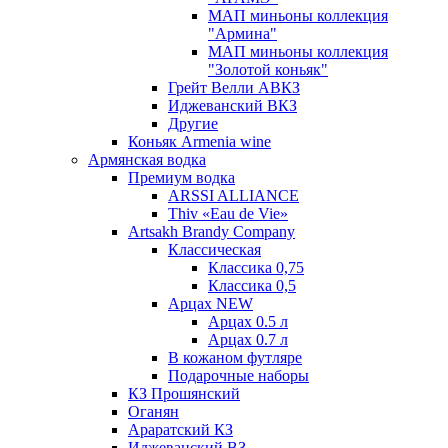
МАП миньоны коллекция
"Армина"
МАП миньоны коллекция
"Золотой коньяк"
Грейт Велли АВКЗ
Иджеванский ВКЗ
Другие
Коньяк Armenia wine
Армянская водка
Премиум водка
ARSSI ALLIANCE
Thiv «Eau de Vie»
Artsakh Brandy Company
Классическая
Классика 0,75
Классика 0,5
Арцах NEW
Арцах 0.5 л
Арцах 0.7 л
В кожаном футляре
Подарочные наборы
КЗ Прошянский
Оганян
Араратский КЗ
Иджеванский ВЗ