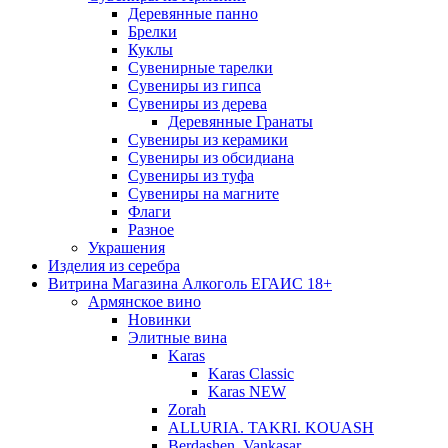
Деревянные панно
Брелки
Куклы
Сувенирные тарелки
Сувениры из гипса
Сувениры из дерева
Деревянные Гранаты
Сувениры из керамики
Сувениры из обсидиана
Сувениры из туфа
Сувениры на магните
Флаги
Разное
Украшения
Изделия из серебра
Витрина Магазина Алкоголь ЕГАИС 18+
Армянское вино
Новинки
Элитные вина
Karas
Karas Classic
Karas NEW
Zorah
ALLURIA. TAKRI. KOUASH
Berdashen. Vankasar