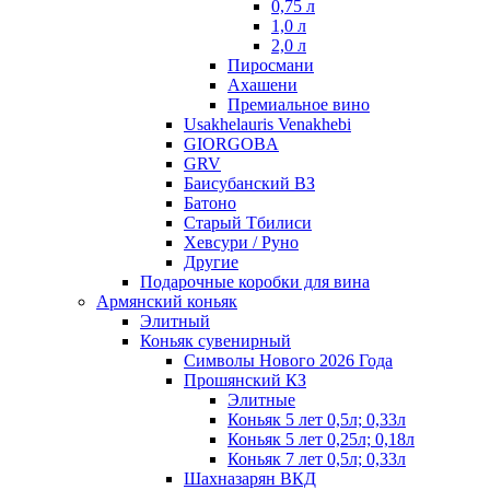
0,75 л
1,0 л
2,0 л
Пиросмани
Ахашени
Премиальное вино
Usakhelauris Venakhebi
GIORGOBA
GRV
Баисубанский ВЗ
Батоно
Старый Тбилиси
Хевсури / Руно
Другие
Подарочные коробки для вина
Армянский коньяк
Элитный
Коньяк сувенирный
Символы Нового 2026 Года
Прошянский КЗ
Элитные
Коньяк 5 лет 0,5л; 0,33л
Коньяк 5 лет 0,25л; 0,18л
Коньяк 7 лет 0,5л; 0,33л
Шахназарян ВКД