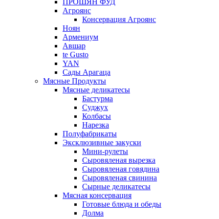
ПРОШЯН ФУД
Агроянс
Консервация Агроянс
Ноян
Армениум
Авшар
te Gusto
YAN
Сады Арагаца
Мясные Продукты
Мясные деликатесы
Бастурма
Суджух
Колбасы
Нарезка
Полуфабрикаты
Эксклюзивные закуски
Мини-рулеты
Сыровяленая вырезка
Сыровяленая говядина
Сыровяленая свинина
Сырные деликатесы
Мясная консервация
Готовые блюда и обеды
Долма