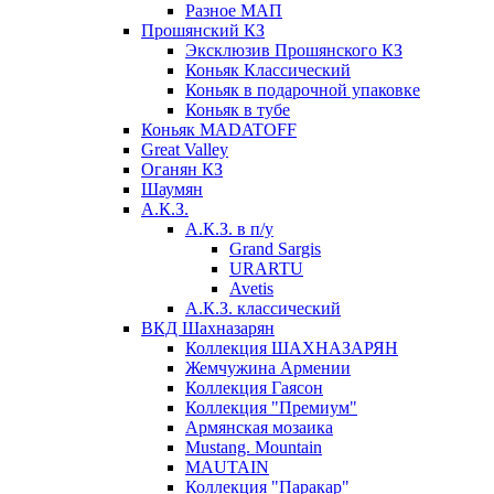
Разное МАП
Прошянский КЗ
Эксклюзив Прошянского КЗ
Коньяк Классический
Коньяк в подарочной упаковке
Коньяк в тубе
Коньяк MADATOFF
Great Valley
Оганян КЗ
Шаумян
А.К.З.
А.К.З. в п/у
Grand Sargis
URARTU
Avetis
А.К.З. классический
ВКД Шахназарян
Коллекция ШАХНАЗАРЯН
Жемчужина Армении
Коллекция Гаясон
Коллекция "Премиум"
Армянская мозаика
Mustang. Mountain
MAUTAIN
Коллекция "Паракар"