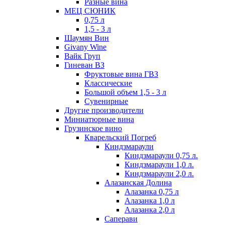
Разные вина
МЕЦ СЮНИК
0,75 л
1,5 - 3 л
Шаумян Вин
Givany Wine
Вайк Груп
Гиневан ВЗ
Фруктовые вина ГВЗ
Классические
Большой объем 1,5 - 3 л
Сувенирные
Другие производители
Миниатюрные вина
Грузинское вино
Кварельский Погреб
Киндзмараули
Киндзмараули 0,75 л.
Киндзмараули 1,0 л.
Киндзмараули 2,0 л.
Алазанская Долина
Алазанка 0,75 л
Алазанка 1,0 л
Алазанка 2,0 л
Саперави