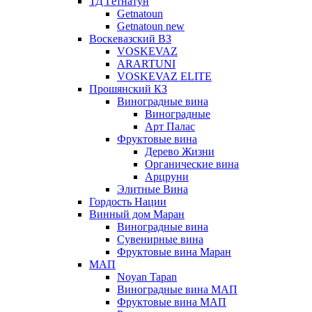
ТД Гетнатун
Getnatoun
Getnatoun new
Воскевазский ВЗ
VOSKEVAZ
ARARTUNI
VOSKEVAZ ELITE
Прошянский КЗ
Виноградные вина
Виноградные
Арт Палас
Фруктовые вина
Дерево Жизни
Органические вина
Арцруни
Элитные Вина
Гордость Нации
Винный дом Маран
Виноградные вина
Сувенирные вина
Фруктовые вина Маран
МАП
Noyan Tapan
Виноградные вина МАП
Фруктовые вина МАП