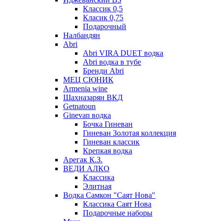
Классик 0,5
Класик 0,75
Подарочный
Налбандян
Abri
Abri VIRA DUET водка
Abri водка в тубе
Бренди Abri
МЕЦ СЮНИК
Armenia wine
Шахназарян ВКД
Getnatoun
Ginevan водка
Бочка Гиневан
Гиневан Золотая коллекция
Гиневан классик
Крепкая водка
Арегак К.З.
ВЕДИ АЛКО
Классика
Элитная
Водка Самкон "Саят Нова"
Классика Саят Нова
Подарочные наборы