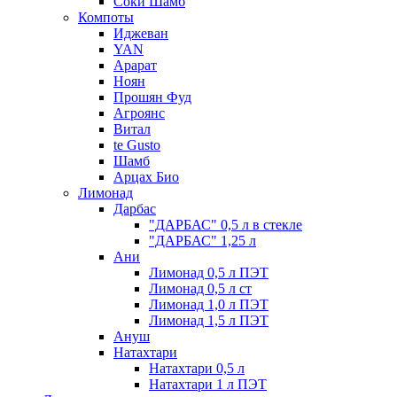
Соки Шамб
Компоты
Иджеван
YAN
Арарат
Ноян
Прошян Фуд
Агроянс
Витал
te Gusto
Шамб
Арцах Био
Лимонад
Дарбас
"ДАРБАС" 0,5 л в стекле
"ДАРБАС" 1,25 л
Ани
Лимонад 0,5 л ПЭТ
Лимонад 0,5 л ст
Лимонад 1,0 л ПЭТ
Лимонад 1,5 л ПЭТ
Ануш
Натахтари
Натахтари 0,5 л
Натахтари 1 л ПЭТ