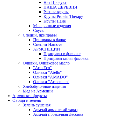
Нат Продукт
НАША ДЕРЕВНЯ
Разные крупы
Крупы Protein Therapy
Крупы Нане
Макаронные изделия
Соусы
Специи, приправы
Приправы в банке
Специи Hamove
АРМСПЕЦИИ
Приправы в фасовке
Приправы малая фасовка
Оливки, Оливковое масло
"Arm Eco"
Оливки "Aiello"
Оливки "AMADO"
Оливки "Armenium"
Хлебобулочные изделия
Мед из Армении
Армянские фрукты
Овощи и зелень
Зелень сушеная
Армчай армянский тараз
Армчай прозрачная фасовка