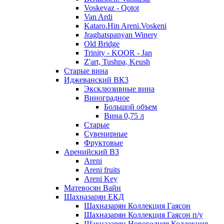
Voskevaz - Qotot
Van Ardi
Kataro.Hin Areni.Voskeni
Jraghatspanyan Winery
Old Bridge
Trinity - KOOR - Jan
Z'art, Tushpa, Keush
Старые вина
Иджеванский ВК3
Эксклюзивные вина
Виноградное
Большой объем
Вина 0,75 л
Старые
Сувенирные
Фруктовые
Аренийский ВЗ
Areni
Areni fruits
Areni Key
Матевосян Вайн
Шахназарян ЕКД
Шахназарян Коллекция Гаясон
Шахназарян Коллекция Гаясон п/у
Шахназарян Новогодняя Коллекция