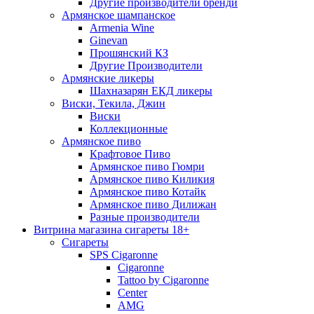
Другие производители бренди
Армянское шампанское
Armenia Wine
Ginevan
Прошянский КЗ
Другие Производители
Армянские ликеры
Шахназарян ЕКД ликеры
Виски, Текила, Джин
Виски
Коллекционные
Армянское пиво
Крафтовое Пиво
Армянское пиво Гюмри
Армянское пиво Киликия
Армянское пиво Котайк
Армянское пиво Дилижан
Разные производители
Витрина магазина сигареты 18+
Cигареты
SPS Cigaronne
Сigaronne
Tattoo by Cigaronne
Center
AMG