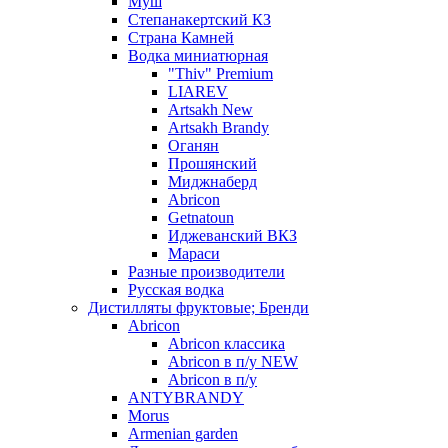
Муш
Степанакертский КЗ
Страна Камней
Водка миниатюрная
"Thiv" Premium
LIAREV
Artsakh New
Artsakh Brandy
Оганян
Прошянский
Миджнаберд
Abricon
Getnatoun
Иджеванский ВКЗ
Мараси
Разные производители
Русская водка
Дистилляты фруктовые; Бренди
Abricon
Abricon классика
Abricon в п/у NEW
Abricon в п/у
ANTYBRANDY
Morus
Armenian garden