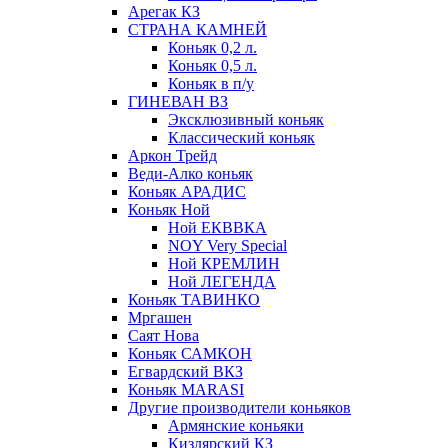
Арегак КЗ
СТРАНА КАМНЕЙ
Коньяк 0,2 л.
Коньяк 0,5 л.
Коньяк в п/у
ГИНЕВАН ВЗ
Эксклюзивный коньяк
Классический коньяк
Аркон Трейд
Веди-Алко коньяк
Коньяк АРАДИС
Коньяк Ной
Ной ЕКВВКА
NOY Very Special
Ной КРЕМЛИН
Ной ЛЕГЕНДА
Коньяк ТАВИНКО
Мргашен
Саят Нова
Коньяк САМКОН
Егвардский ВКЗ
Коньяк MARASI
Другие производители коньяков
Армянские коньяки
Кизлярский КЗ