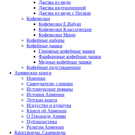
Джезва из меди
Джезва индукционной
Джезва из меди с Песком
Кофемолки
Кофемолки E.Balyan
Кофемолки Классические
Кофемолки Мини
Кофейные наборы
Кофейные чашки
Глиняные кофейные чашки
Фарфоровые кофейные чашки
Медные кофейные чашки
Кофейные подстаканники
Армянские книги
Новинки
Самоучители, словари
Исторические романы
История Армении
Детские книги
Иcкусство и культура
Книги об Армении
О Геноциде Армян
Публицистика
Религия Армении
Кроссворды. Сканворды