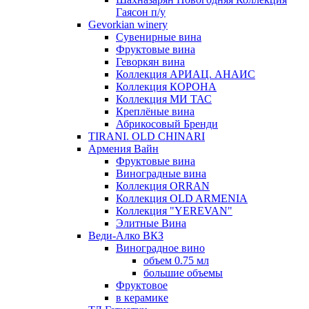
Гаясон п/у
Gevorkian winery
Сувенирные вина
Фруктовые вина
Геворкян вина
Коллекция АРИАЦ. АНАИС
Коллекция КОРОНА
Коллекция МИ ТАС
Креплёные вина
Абрикосовый Бренди
TIRANI. OLD CHINARI
Армения Вайн
Фруктовые вина
Виноградные вина
Коллекция ORRAN
Коллекция OLD ARMENIA
Коллекция "YEREVAN"
Элитные Вина
Веди-Алко ВКЗ
Виноградное вино
объем 0.75 мл
большие объемы
Фруктовое
в керамике