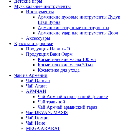
Детские игры
Музыкальные инструменты
Инструменты
Армянские духовые инструменты Дудук
Шви Зурна
Армянские струнные инструменты
Армянские ударные инструменты Доол
Аксессуары
Красота и здоровье
Продукция Нарин - Э
Продукция Ваки Фарм
Косметические масла 100 мл
Косметические масла 50 мл
Косметика для ухода
Чай из Армении
Чай Darman
Чай Ararat
АРМЧАЙ
Чай Армчай в прозрачной фасовке
Чай травяной
Чай Армчай армянский тараз
Чай IJEVAN. MASIS
Чай Гюмри
Чай Нане
MEGA ARARAT