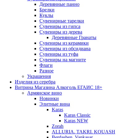
Деревянные панно
Брелки
Куклы
Сувенирные тарелки
Сувениры из гипса
Сувениры из дерева
Деревянные Гранаты
Сувениры из керамики
Сувениры из обсидиана
Сувениры из туфа
Сувениры на магните
Флаги
Разное
Украшения
Изделия из серебра
Витрина Магазина Алкоголь ЕГАИС 18+
Армянское вино
Новинки
Элитные вина
Karas
Karas Classic
Karas NEW
Zorah
ALLURIA. TAKRI. KOUASH
Berdashen. Vankasar