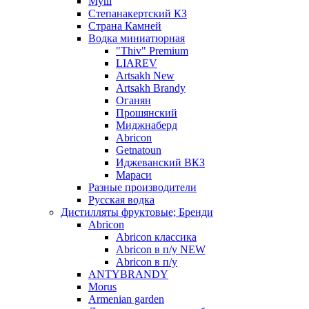
Муш
Степанакертский КЗ
Страна Камней
Водка миниатюрная
"Thiv" Premium
LIAREV
Artsakh New
Artsakh Brandy
Оганян
Прошянский
Миджнаберд
Abricon
Getnatoun
Иджеванский ВКЗ
Мараси
Разные производители
Русская водка
Дистилляты фруктовые; Бренди
Abricon
Abricon классика
Abricon в п/у NEW
Abricon в п/у
ANTYBRANDY
Morus
Armenian garden