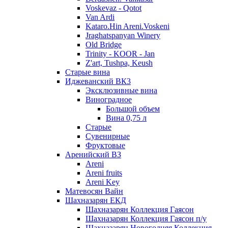
Voskevaz - Qotot
Van Ardi
Kataro.Hin Areni.Voskeni
Jraghatspanyan Winery
Old Bridge
Trinity - KOOR - Jan
Z'art, Tushpa, Keush
Старые вина
Иджеванский ВК3
Эксклюзивные вина
Виноградное
Большой объем
Вина 0,75 л
Старые
Сувенирные
Фруктовые
Аренийский ВЗ
Areni
Areni fruits
Areni Key
Матевосян Вайн
Шахназарян ЕКД
Шахназарян Коллекция Гаясон
Шахназарян Коллекция Гаясон п/у
Шахназарян Новогодняя Коллекция