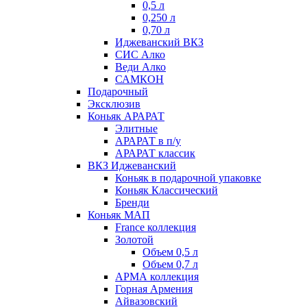
0,5 л
0,250 л
0,70 л
Иджеванский ВКЗ
СИС Алко
Веди Алко
САМКОН
Подарочный
Эксклюзив
Коньяк АРАРАТ
Элитные
АРАРАТ в п/у
АРАРАТ классик
ВКЗ Иджеванский
Коньяк в подарочной упаковке
Коньяк Классический
Бренди
Коньяк МАП
France коллекция
Золотой
Объем 0,5 л
Объем 0,7 л
АРМА коллекция
Горная Армения
Айвазовский