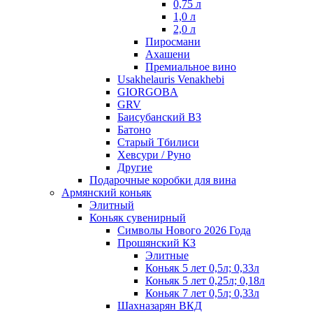
0,75 л
1,0 л
2,0 л
Пиросмани
Ахашени
Премиальное вино
Usakhelauris Venakhebi
GIORGOBA
GRV
Баисубанский ВЗ
Батоно
Старый Тбилиси
Хевсури / Руно
Другие
Подарочные коробки для вина
Армянский коньяк
Элитный
Коньяк сувенирный
Символы Нового 2026 Года
Прошянский КЗ
Элитные
Коньяк 5 лет 0,5л; 0,33л
Коньяк 5 лет 0,25л; 0,18л
Коньяк 7 лет 0,5л; 0,33л
Шахназарян ВКД