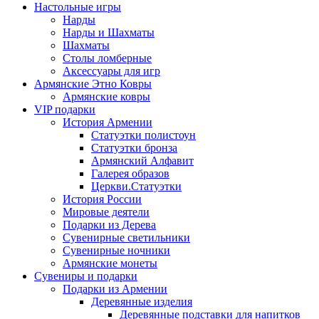
Настольные игры
Нарды
Нарды и Шахматы
Шахматы
Столы ломберные
Аксессуары для игр
Армянские Этно Ковры
Армянские ковры
VIP подарки
История Армении
Статуэтки полистоун
Статуэтки бронза
Армянский Алфавит
Галерея образов
Церкви.Статуэтки
История России
Мировые деятели
Подарки из Дерева
Сувенирные светильники
Сувенирные ночники
Армянские монеты
Сувениры и подарки
Подарки из Армении
Деревянные изделия
Деревянные подставки для напитков