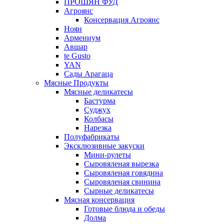
ПРОШЯН ФУД
Агроянс
Консервация Агроянс
Ноян
Армениум
Авшар
te Gusto
YAN
Сады Арагаца
Мясные Продукты
Мясные деликатесы
Бастурма
Суджух
Колбасы
Нарезка
Полуфабрикаты
Эксклюзивные закуски
Мини-рулеты
Сыровяленая вырезка
Сыровяленая говядина
Сыровяленая свинина
Сырные деликатесы
Мясная консервация
Готовые блюда и обеды
Долма