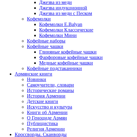
Джезва из меди
Джезва индукционной
Джезва из меди с Песком
Кофемолки
Кофемолки E.Balyan
Кофемолки Классические
Кофемолки Мини
Кофейные наборы
Кофейные чашки
Глиняные кофейные чашки
Фарфоровые кофейные чашки
Медные кофейные чашки
Кофейные подстаканники
Армянские книги
Новинки
Самоучители, словари
Исторические романы
История Армении
Детские книги
Иcкусство и культура
Книги об Армении
О Геноциде Армян
Публицистика
Религия Армении
Кроссворды. Сканворды