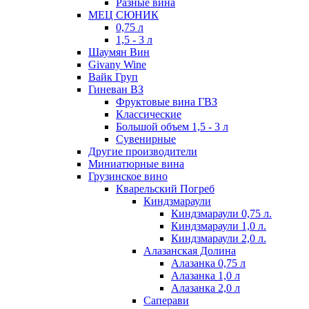
Разные вина
МЕЦ СЮНИК
0,75 л
1,5 - 3 л
Шаумян Вин
Givany Wine
Вайк Груп
Гиневан ВЗ
Фруктовые вина ГВЗ
Классические
Большой объем 1,5 - 3 л
Сувенирные
Другие производители
Миниатюрные вина
Грузинское вино
Кварельский Погреб
Киндзмараули
Киндзмараули 0,75 л.
Киндзмараули 1,0 л.
Киндзмараули 2,0 л.
Алазанская Долина
Алазанка 0,75 л
Алазанка 1,0 л
Алазанка 2,0 л
Саперави