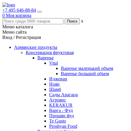
+7 495 646-88-84
0
Моя корзина
x
Меню каталога
Меню сайта
Вход / Регистрация
Армянские продукты
Консервация фруктовая
Варенье
Vital
Варенье маленький объем
Варенье большой объем
Иджеван
Ноян
Шамб
Сады Арагаца
Агроянс
KERAKUR
Варга - Фуд
Прошян фуд
Te Gusto
Proshyan Food