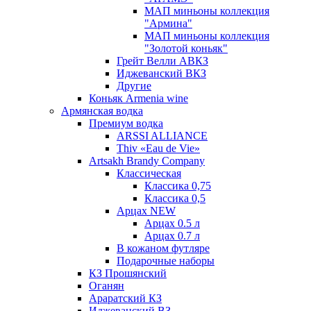
МАП миньоны коллекция
"Армина"
МАП миньоны коллекция
"Золотой коньяк"
Грейт Велли АВКЗ
Иджеванский ВКЗ
Другие
Коньяк Armenia wine
Армянская водка
Премиум водка
ARSSI ALLIANCE
Thiv «Eau de Vie»
Artsakh Brandy Company
Классическая
Классика 0,75
Классика 0,5
Арцах NEW
Арцах 0.5 л
Арцах 0.7 л
В кожаном футляре
Подарочные наборы
КЗ Прошянский
Оганян
Араратский КЗ
Иджеванский ВЗ