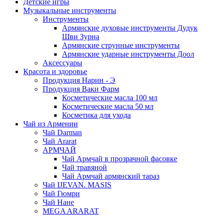
Детские игры
Музыкальные инструменты
Инструменты
Армянские духовые инструменты Дудук
Шви Зурна
Армянские струнные инструменты
Армянские ударные инструменты Доол
Аксессуары
Красота и здоровье
Продукция Нарин - Э
Продукция Ваки Фарм
Косметические масла 100 мл
Косметические масла 50 мл
Косметика для ухода
Чай из Армении
Чай Darman
Чай Ararat
АРМЧАЙ
Чай Армчай в прозрачной фасовке
Чай травяной
Чай Армчай армянский тараз
Чай IJEVAN. MASIS
Чай Гюмри
Чай Нане
MEGA ARARAT