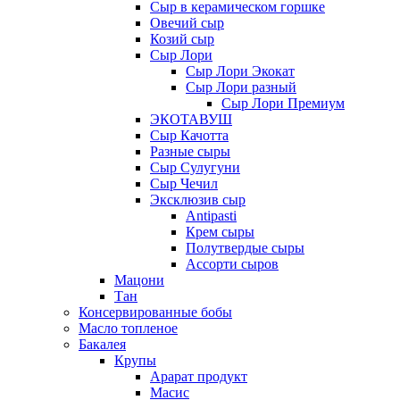
Сыр в керамическом горшке
Овечий сыр
Козий сыр
Сыр Лори
Сыр Лори Экокат
Сыр Лори разный
Сыр Лори Премиум
ЭКОТАВУШ
Сыр Качотта
Разные сыры
Сыр Сулугуни
Сыр Чечил
Эксклюзив сыр
Antipasti
Крем сыры
Полутвердые сыры
Ассорти сыров
Мацони
Тан
Консервированные бобы
Масло топленое
Бакалея
Крупы
Арарат продукт
Масис