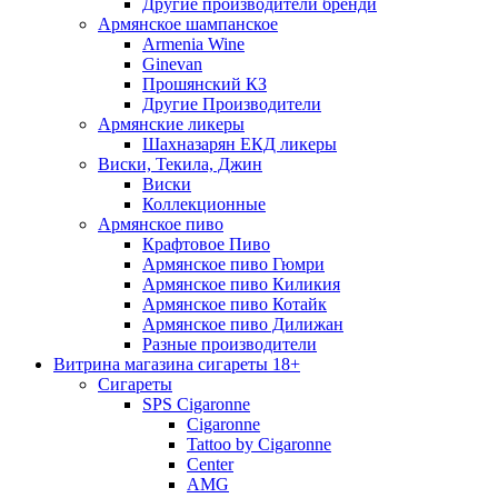
Другие производители бренди
Армянское шампанское
Armenia Wine
Ginevan
Прошянский КЗ
Другие Производители
Армянские ликеры
Шахназарян ЕКД ликеры
Виски, Текила, Джин
Виски
Коллекционные
Армянское пиво
Крафтовое Пиво
Армянское пиво Гюмри
Армянское пиво Киликия
Армянское пиво Котайк
Армянское пиво Дилижан
Разные производители
Витрина магазина сигареты 18+
Cигареты
SPS Cigaronne
Сigaronne
Tattoo by Cigaronne
Center
AMG