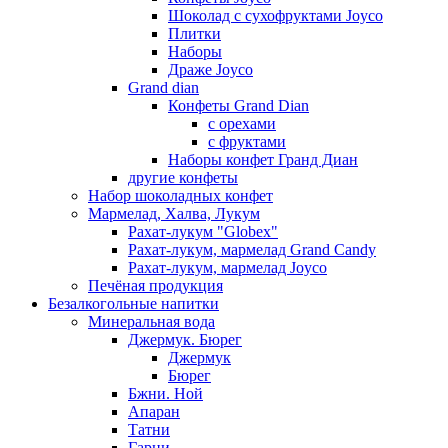
Шоколад с сухофруктами Joyco
Плитки
Наборы
Драже Joyco
Grand dian
Конфеты Grand Dian
с орехами
с фруктами
Наборы конфет Гранд Диан
другие конфеты
Набор шоколадных конфет
Мармелад, Халва, Лукум
Рахат-лукум "Globex"
Рахат-лукум, мармелад Grand Candy
Рахат-лукум, мармелад Joyco
Печёная продукция
Безалкогольные напитки
Минеральная вода
Джермук. Бюрег
Джермук
Бюрег
Бжни. Ной
Апаран
Татни
Гарни