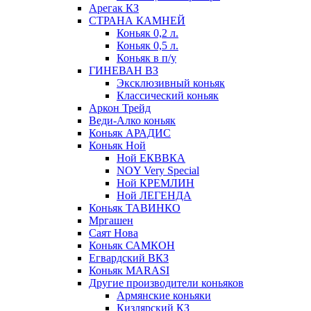
Арегак КЗ
СТРАНА КАМНЕЙ
Коньяк 0,2 л.
Коньяк 0,5 л.
Коньяк в п/у
ГИНЕВАН ВЗ
Эксклюзивный коньяк
Классический коньяк
Аркон Трейд
Веди-Алко коньяк
Коньяк АРАДИС
Коньяк Ной
Ной ЕКВВКА
NOY Very Special
Ной КРЕМЛИН
Ной ЛЕГЕНДА
Коньяк ТАВИНКО
Мргашен
Саят Нова
Коньяк САМКОН
Егвардский ВКЗ
Коньяк MARASI
Другие производители коньяков
Армянские коньяки
Кизлярский КЗ