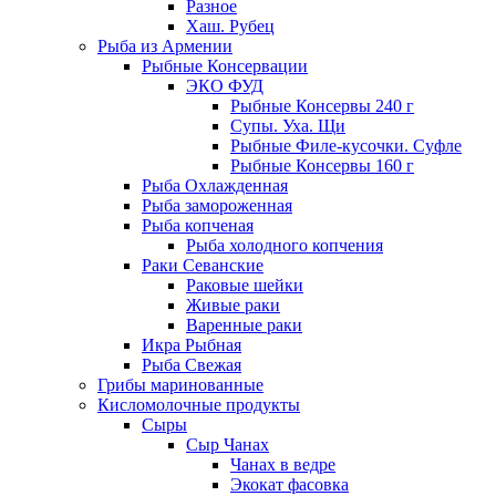
Разное
Хаш. Рубец
Рыба из Армении
Рыбные Консервации
ЭКО ФУД
Рыбные Консервы 240 г
Супы. Уха. Щи
Рыбные Филе-кусочки. Суфле
Рыбные Консервы 160 г
Рыба Охлажденная
Рыба замороженная
Рыба копченая
Рыба холодного копчения
Раки Севанские
Раковые шейки
Живые раки
Варенные раки
Икра Рыбная
Рыба Свежая
Грибы маринованные
Кисломолочные продукты
Сыры
Сыр Чанах
Чанах в ведре
Экокат фасовка