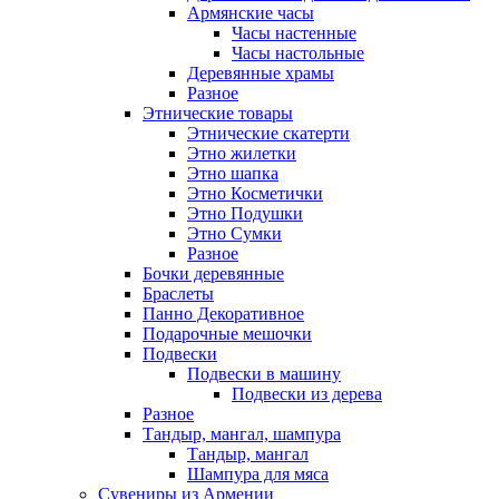
Армянские часы
Часы настенные
Часы настольные
Деревянные храмы
Разное
Этнические товары
Этнические скатерти
Этно жилетки
Этно шапка
Этно Косметички
Этно Подушки
Этно Сумки
Разное
Бочки деревянные
Браслеты
Панно Декоративное
Подарочные мешочки
Подвески
Подвески в машину
Подвески из дерева
Разное
Тандыр, мангал, шампура
Тандыр, мангал
Шампура для мяса
Сувениры из Армении