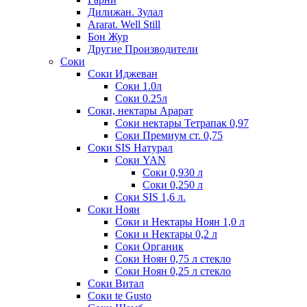
Дилижан. Зулал
Ararat. Well Still
Бон Жур
Другие Производители
Соки
Соки Иджеван
Соки 1.0л
Соки 0.25л
Соки, нектары Арарат
Соки нектары Тетрапак 0,97
Соки Премиум ст. 0,75
Соки SIS Натурал
Соки YAN
Соки 0,930 л
Соки 0,250 л
Соки SIS 1,6 л.
Соки Ноян
Соки и Нектары Ноян 1,0 л
Соки и Нектары 0,2 л
Соки Органик
Соки Ноян 0,75 л стекло
Соки Ноян 0,25 л стекло
Соки Витал
Соки te Gusto