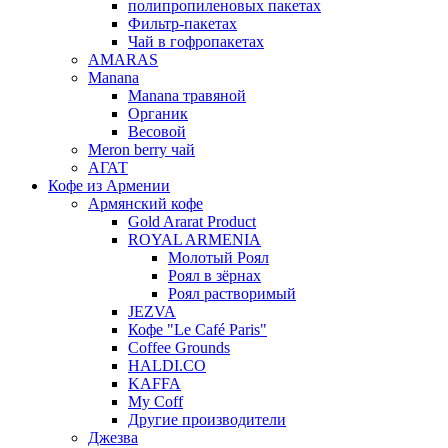
полипропиленовых пакетах
Фильтр-пакетах
Чай в гофропакетах
AMARAS
Manana
Manana травяной
Органик
Весовой
Meron berry чай
АГАТ
Кофе из Армении
Армянский кофе
Gold Ararat Product
ROYAL ARMENIA
Молотый Роял
Роял в зёрнах
Роял растворимый
JEZVA
Кофе "Le Café Paris"
Coffee Grounds
HALDI.CO
KAFFA
My Coff
Другие производители
Джезва