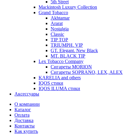
5th Street
Mackintosh Luxury Collection
Grand Tobacco
Akhtamar
Ararat
Nostalgia
Classic
TIP TOP
TRIUMPH. VIP
GT. Elegant. New Black
MT. BLACK TIP
Lex Tobacco Company
Сигареты MORION
Сигареты SOPRANO, LEX, ALEX
KARELIA and others
IQOS стики
IQOS ILUMA стики
Аксессуары
О компании
Каталог
Оплата
Доставка
Контакты
Как купить