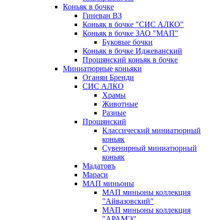
Коньяк в бочке
Гиневан ВЗ
Коньяк в бочке "СИС АЛКО"
Коньяк в бочке ЗАО "МАП"
Буковые бочки
Коньяк в бочке Иджеванский
Прошянский коньяк в бочке
Миниатюрные коньяки
Оганян Бренди
СИС АЛКО
Храмы
Животные
Разные
Прошянский
Классический миниатюрный
коньяк
Сувенирный миниатюрный
коньяк
Мадатовъ
Мараси
МАП миньоны
МАП миньоны коллекция
"Айвазовский"
МАП миньоны коллекция
"АРАМЭ"