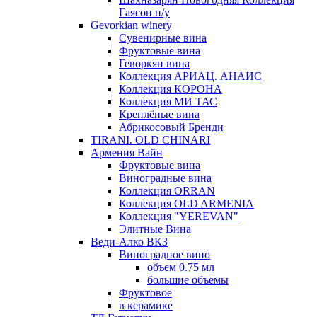
Гаясон п/у
Gevorkian winery
Сувенирные вина
Фруктовые вина
Геворкян вина
Коллекция АРИАЦ. АНАИС
Коллекция КОРОНА
Коллекция МИ ТАС
Креплёные вина
Абрикосовый Бренди
TIRANI. OLD CHINARI
Армения Вайн
Фруктовые вина
Виноградные вина
Коллекция ORRAN
Коллекция OLD ARMENIA
Коллекция "YEREVAN"
Элитные Вина
Веди-Алко ВКЗ
Виноградное вино
объем 0.75 мл
большие объемы
Фруктовое
в керамике