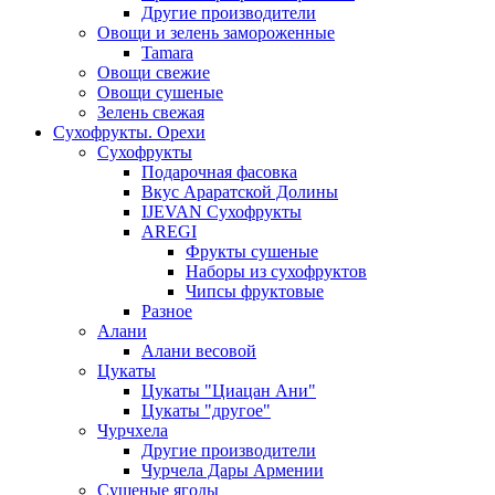
Другие производители
Овощи и зелень замороженные
Tamara
Овощи свежие
Овощи сушеные
Зелень свежая
Сухофрукты. Орехи
Сухофрукты
Подарочная фасовка
Вкус Араратской Долины
IJEVAN Сухофрукты
AREGI
Фрукты сушеные
Наборы из сухофруктов
Чипсы фруктовые
Разное
Алани
Алани весовой
Цукаты
Цукаты "Циацан Ани"
Цукаты "другое"
Чурчхела
Другие производители
Чурчела Дары Армении
Сушеные ягоды