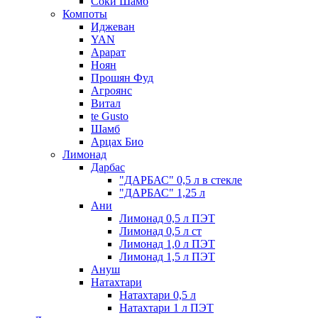
Соки Шамб
Компоты
Иджеван
YAN
Арарат
Ноян
Прошян Фуд
Агроянс
Витал
te Gusto
Шамб
Арцах Био
Лимонад
Дарбас
"ДАРБАС" 0,5 л в стекле
"ДАРБАС" 1,25 л
Ани
Лимонад 0,5 л ПЭТ
Лимонад 0,5 л ст
Лимонад 1,0 л ПЭТ
Лимонад 1,5 л ПЭТ
Ануш
Натахтари
Натахтари 0,5 л
Натахтари 1 л ПЭТ