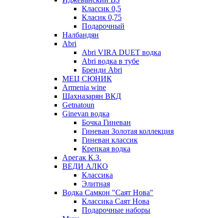
Классик 0,5
Класик 0,75
Подарочный
Налбандян
Abri
Abri VIRA DUET водка
Abri водка в тубе
Бренди Abri
МЕЦ СЮНИК
Armenia wine
Шахназарян ВКД
Getnatoun
Ginevan водка
Бочка Гиневан
Гиневан Золотая коллекция
Гиневан классик
Крепкая водка
Арегак К.З.
ВЕДИ АЛКО
Классика
Элитная
Водка Самкон "Саят Нова"
Классика Саят Нова
Подарочные наборы