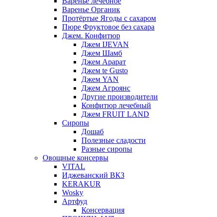
Варенье лечебное
Варенье Органик
Протёртые Ягоды с сахаром
Пюре Фруктовое без сахара
Джем. Конфитюр
Джем IJEVAN
Джем Шамб
Джем Арарат
Джем te Gusto
Джем YAN
Джем Агроянс
Другие производители
Конфитюр лечебный
Джем FRUIT LAND
Сиропы
Дошаб
Полезные сладости
Разные сиропы
Овощные консервы
VITAL
Иджеванский ВКЗ
KERAKUR
Wosky
Артфуд
Консервация