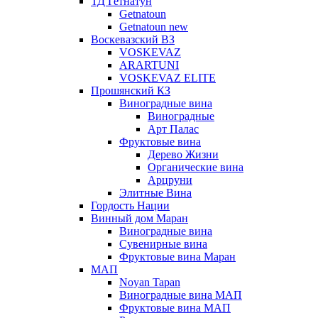
ТД Гетнатун
Getnatoun
Getnatoun new
Воскевазский ВЗ
VOSKEVAZ
ARARTUNI
VOSKEVAZ ELITE
Прошянский КЗ
Виноградные вина
Виноградные
Арт Палас
Фруктовые вина
Дерево Жизни
Органические вина
Арцруни
Элитные Вина
Гордость Нации
Винный дом Маран
Виноградные вина
Сувенирные вина
Фруктовые вина Маран
МАП
Noyan Tapan
Виноградные вина МАП
Фруктовые вина МАП