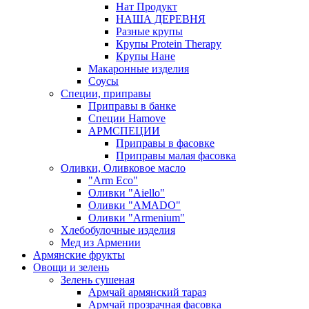
Нат Продукт
НАША ДЕРЕВНЯ
Разные крупы
Крупы Protein Therapy
Крупы Нане
Макаронные изделия
Соусы
Специи, приправы
Приправы в банке
Специи Hamove
АРМСПЕЦИИ
Приправы в фасовке
Приправы малая фасовка
Оливки, Оливковое масло
"Arm Eco"
Оливки "Aiello"
Оливки "AMADO"
Оливки "Armenium"
Хлебобулочные изделия
Мед из Армении
Армянские фрукты
Овощи и зелень
Зелень сушеная
Армчай армянский тараз
Армчай прозрачная фасовка