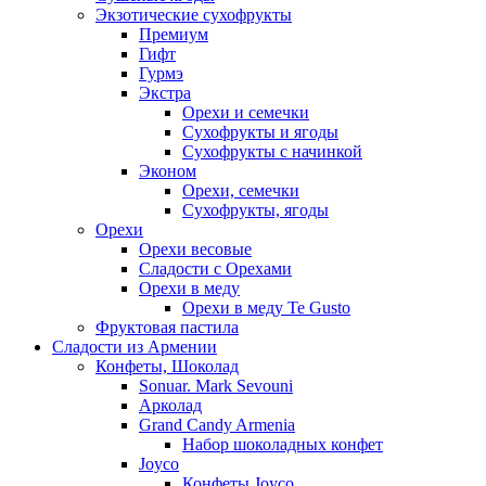
Экзотические сухофрукты
Премиум
Гифт
Гурмэ
Экстра
Орехи и семечки
Сухофрукты и ягоды
Сухофрукты с начинкой
Эконом
Орехи, семечки
Сухофрукты, ягоды
Орехи
Орехи весовые
Сладости с Орехами
Орехи в меду
Орехи в меду Te Gusto
Фруктовая пастила
Сладости из Армении
Конфеты, Шоколад
Sonuar. Mark Sevouni
Арколад
Grand Candy Armenia
Набор шоколадных конфет
Joyco
Конфеты Joyco