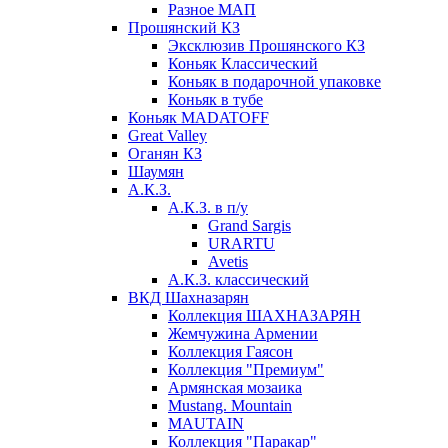
Разное МАП
Прошянский КЗ
Эксклюзив Прошянского КЗ
Коньяк Классический
Коньяк в подарочной упаковке
Коньяк в тубе
Коньяк MADATOFF
Great Valley
Оганян КЗ
Шаумян
А.К.З.
А.К.З. в п/у
Grand Sargis
URARTU
Avetis
А.К.З. классический
ВКД Шахназарян
Коллекция ШАХНАЗАРЯН
Жемчужина Армении
Коллекция Гаясон
Коллекция "Премиум"
Армянская мозаика
Mustang. Mountain
MAUTAIN
Коллекция "Паракар"