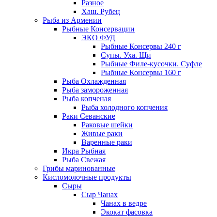
Разное
Хаш. Рубец
Рыба из Армении
Рыбные Консервации
ЭКО ФУД
Рыбные Консервы 240 г
Супы. Уха. Щи
Рыбные Филе-кусочки. Суфле
Рыбные Консервы 160 г
Рыба Охлажденная
Рыба замороженная
Рыба копченая
Рыба холодного копчения
Раки Севанские
Раковые шейки
Живые раки
Варенные раки
Икра Рыбная
Рыба Свежая
Грибы маринованные
Кисломолочные продукты
Сыры
Сыр Чанах
Чанах в ведре
Экокат фасовка