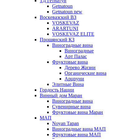
ТД Гетнатун
Getnatoun
Getnatoun new
Воскевазский ВЗ
VOSKEVAZ
ARARTUNI
VOSKEVAZ ELITE
Прошянский КЗ
Виноградные вина
Виноградные
Арт Палас
Фруктовые вина
Дерево Жизни
Органические вина
Арцруни
Элитные Вина
Гордость Нации
Винный дом Маран
Виноградные вина
Сувенирные вина
Фруктовые вина Маран
МАП
Noyan Tapan
Виноградные вина МАП
Фруктовые вина МАП