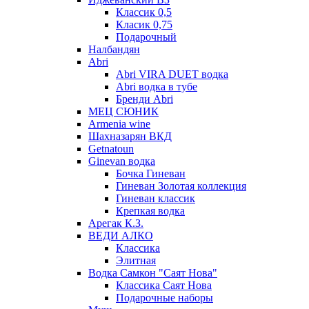
Классик 0,5
Класик 0,75
Подарочный
Налбандян
Abri
Abri VIRA DUET водка
Abri водка в тубе
Бренди Abri
МЕЦ СЮНИК
Armenia wine
Шахназарян ВКД
Getnatoun
Ginevan водка
Бочка Гиневан
Гиневан Золотая коллекция
Гиневан классик
Крепкая водка
Арегак К.З.
ВЕДИ АЛКО
Классика
Элитная
Водка Самкон "Саят Нова"
Классика Саят Нова
Подарочные наборы