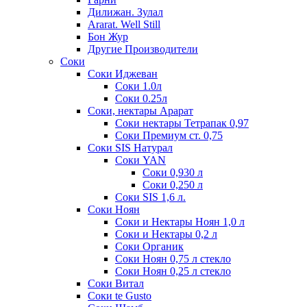
Дилижан. Зулал
Ararat. Well Still
Бон Жур
Другие Производители
Соки
Соки Иджеван
Соки 1.0л
Соки 0.25л
Соки, нектары Арарат
Соки нектары Тетрапак 0,97
Соки Премиум ст. 0,75
Соки SIS Натурал
Соки YAN
Соки 0,930 л
Соки 0,250 л
Соки SIS 1,6 л.
Соки Ноян
Соки и Нектары Ноян 1,0 л
Соки и Нектары 0,2 л
Соки Органик
Соки Ноян 0,75 л стекло
Соки Ноян 0,25 л стекло
Соки Витал
Соки te Gusto