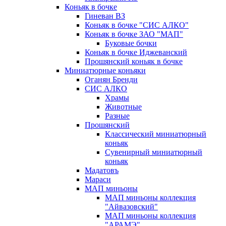
Коньяк в бочке
Гиневан ВЗ
Коньяк в бочке "СИС АЛКО"
Коньяк в бочке ЗАО "МАП"
Буковые бочки
Коньяк в бочке Иджеванский
Прошянский коньяк в бочке
Миниатюрные коньяки
Оганян Бренди
СИС АЛКО
Храмы
Животные
Разные
Прошянский
Классический миниатюрный
коньяк
Сувенирный миниатюрный
коньяк
Мадатовъ
Мараси
МАП миньоны
МАП миньоны коллекция
"Айвазовский"
МАП миньоны коллекция
"АРАМЭ"