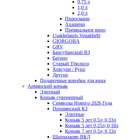
0,75 л
1,0 л
2,0 л
Пиросмани
Ахашени
Премиальное вино
Usakhelauris Venakhebi
GIORGOBA
GRV
Баисубанский ВЗ
Батоно
Старый Тбилиси
Хевсури / Руно
Другие
Подарочные коробки для вина
Армянский коньяк
Элитный
Коньяк сувенирный
Символы Нового 2026 Года
Прошянский КЗ
Элитные
Коньяк 5 лет 0,5л; 0,33л
Коньяк 5 лет 0,25л; 0,18л
Коньяк 7 лет 0,5л; 0,33л
Шахназарян ВКД