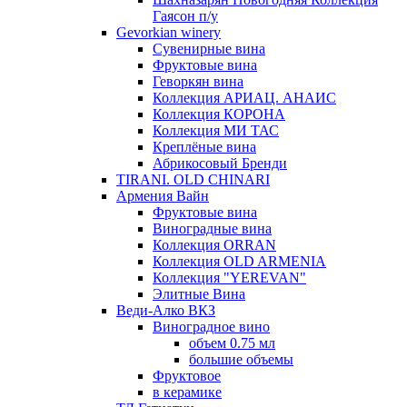
Гаясон п/у
Gevorkian winery
Сувенирные вина
Фруктовые вина
Геворкян вина
Коллекция АРИАЦ. АНАИС
Коллекция КОРОНА
Коллекция МИ ТАС
Креплёные вина
Абрикосовый Бренди
TIRANI. OLD CHINARI
Армения Вайн
Фруктовые вина
Виноградные вина
Коллекция ORRAN
Коллекция OLD ARMENIA
Коллекция "YEREVAN"
Элитные Вина
Веди-Алко ВКЗ
Виноградное вино
объем 0.75 мл
большие объемы
Фруктовое
в керамике