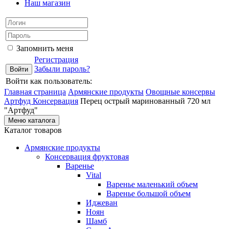
Наш магазин
Запомнить меня
Регистрация
Забыли пароль?
Войти как пользователь:
Главная страница
Армянские продукты
Овощные консервы
Артфуд
Консервация
Перец острый маринованный 720 мл
"Артфуд"
Меню каталога
Каталог товаров
Армянские продукты
Консервация фруктовая
Варенье
Vital
Варенье маленький объем
Варенье большой объем
Иджеван
Ноян
Шамб