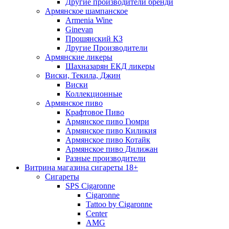
Другие производители бренди
Армянское шампанское
Armenia Wine
Ginevan
Прошянский КЗ
Другие Производители
Армянские ликеры
Шахназарян ЕКД ликеры
Виски, Текила, Джин
Виски
Коллекционные
Армянское пиво
Крафтовое Пиво
Армянское пиво Гюмри
Армянское пиво Киликия
Армянское пиво Котайк
Армянское пиво Дилижан
Разные производители
Витрина магазина сигареты 18+
Cигареты
SPS Cigaronne
Сigaronne
Tattoo by Cigaronne
Center
AMG