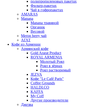
полипропиленовых пакетах
Фильтр-пакетах
Чай в гофропакетах
AMARAS
Manana
Manana травяной
Органик
Весовой
Meron berry чай
АГАТ
Кофе из Армении
Армянский кофе
Gold Ararat Product
ROYAL ARMENIA
Молотый Роял
Роял в зёрнах
Роял растворимый
JEZVA
Кофе "Le Café Paris"
Coffee Grounds
HALDI.CO
KAFFA
My Coff
Другие производители
Джезва