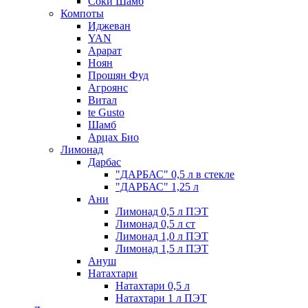
Соки Шамб
Компоты
Иджеван
YAN
Арарат
Ноян
Прошян Фуд
Агроянс
Витал
te Gusto
Шамб
Арцах Био
Лимонад
Дарбас
"ДАРБАС" 0,5 л в стекле
"ДАРБАС" 1,25 л
Ани
Лимонад 0,5 л ПЭТ
Лимонад 0,5 л ст
Лимонад 1,0 л ПЭТ
Лимонад 1,5 л ПЭТ
Ануш
Натахтари
Натахтари 0,5 л
Натахтари 1 л ПЭТ