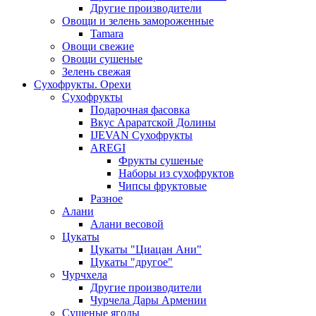
Другие производители
Овощи и зелень замороженные
Tamara
Овощи свежие
Овощи сушеные
Зелень свежая
Сухофрукты. Орехи
Сухофрукты
Подарочная фасовка
Вкус Араратской Долины
IJEVAN Сухофрукты
AREGI
Фрукты сушеные
Наборы из сухофруктов
Чипсы фруктовые
Разное
Алани
Алани весовой
Цукаты
Цукаты "Циацан Ани"
Цукаты "другое"
Чурчхела
Другие производители
Чурчела Дары Армении
Сушеные ягоды