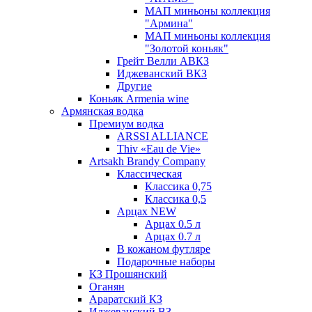
МАП миньоны коллекция
"Армина"
МАП миньоны коллекция
"Золотой коньяк"
Грейт Велли АВКЗ
Иджеванский ВКЗ
Другие
Коньяк Armenia wine
Армянская водка
Премиум водка
ARSSI ALLIANCE
Thiv «Eau de Vie»
Artsakh Brandy Company
Классическая
Классика 0,75
Классика 0,5
Арцах NEW
Арцах 0.5 л
Арцах 0.7 л
В кожаном футляре
Подарочные наборы
КЗ Прошянский
Оганян
Араратский КЗ
Иджеванский ВЗ