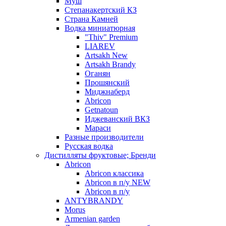
Муш
Степанакертский КЗ
Страна Камней
Водка миниатюрная
"Thiv" Premium
LIAREV
Artsakh New
Artsakh Brandy
Оганян
Прошянский
Миджнаберд
Abricon
Getnatoun
Иджеванский ВКЗ
Мараси
Разные производители
Русская водка
Дистилляты фруктовые; Бренди
Abricon
Abricon классика
Abricon в п/у NEW
Abricon в п/у
ANTYBRANDY
Morus
Armenian garden