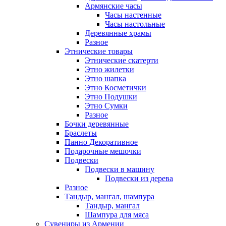
Армянские часы
Часы настенные
Часы настольные
Деревянные храмы
Разное
Этнические товары
Этнические скатерти
Этно жилетки
Этно шапка
Этно Косметички
Этно Подушки
Этно Сумки
Разное
Бочки деревянные
Браслеты
Панно Декоративное
Подарочные мешочки
Подвески
Подвески в машину
Подвески из дерева
Разное
Тандыр, мангал, шампура
Тандыр, мангал
Шампура для мяса
Сувениры из Армении