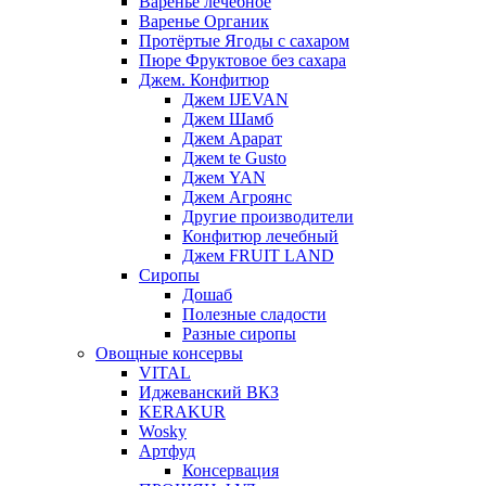
Варенье лечебное
Варенье Органик
Протёртые Ягоды с сахаром
Пюре Фруктовое без сахара
Джем. Конфитюр
Джем IJEVAN
Джем Шамб
Джем Арарат
Джем te Gusto
Джем YAN
Джем Агроянс
Другие производители
Конфитюр лечебный
Джем FRUIT LAND
Сиропы
Дошаб
Полезные сладости
Разные сиропы
Овощные консервы
VITAL
Иджеванский ВКЗ
KERAKUR
Wosky
Артфуд
Консервация