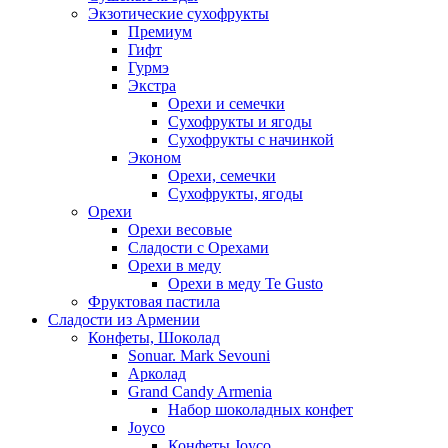
Экзотические сухофрукты
Премиум
Гифт
Гурмэ
Экстра
Орехи и семечки
Сухофрукты и ягоды
Сухофрукты с начинкой
Эконом
Орехи, семечки
Сухофрукты, ягоды
Орехи
Орехи весовые
Сладости с Орехами
Орехи в меду
Орехи в меду Te Gusto
Фруктовая пастила
Сладости из Армении
Конфеты, Шоколад
Sonuar. Mark Sevouni
Арколад
Grand Candy Armenia
Набор шоколадных конфет
Joyco
Конфеты Joyco