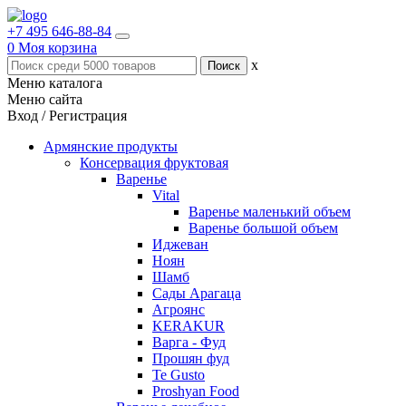
+7 495 646-88-84
0
Моя корзина
x
Меню каталога
Меню сайта
Вход / Регистрация
Армянские продукты
Консервация фруктовая
Варенье
Vital
Варенье маленький объем
Варенье большой объем
Иджеван
Ноян
Шамб
Сады Арагаца
Агроянс
KERAKUR
Варга - Фуд
Прошян фуд
Te Gusto
Proshyan Food