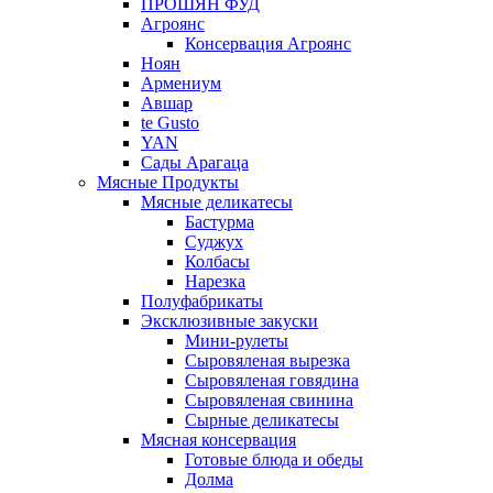
ПРОШЯН ФУД
Агроянс
Консервация Агроянс
Ноян
Армениум
Авшар
te Gusto
YAN
Сады Арагаца
Мясные Продукты
Мясные деликатесы
Бастурма
Суджух
Колбасы
Нарезка
Полуфабрикаты
Эксклюзивные закуски
Мини-рулеты
Сыровяленая вырезка
Сыровяленая говядина
Сыровяленая свинина
Сырные деликатесы
Мясная консервация
Готовые блюда и обеды
Долма