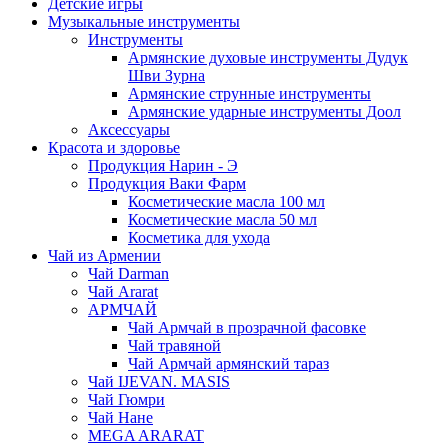
Детские игры
Музыкальные инструменты
Инструменты
Армянские духовые инструменты Дудук
Шви Зурна
Армянские струнные инструменты
Армянские ударные инструменты Доол
Аксессуары
Красота и здоровье
Продукция Нарин - Э
Продукция Ваки Фарм
Косметические масла 100 мл
Косметические масла 50 мл
Косметика для ухода
Чай из Армении
Чай Darman
Чай Ararat
АРМЧАЙ
Чай Армчай в прозрачной фасовке
Чай травяной
Чай Армчай армянский тараз
Чай IJEVAN. MASIS
Чай Гюмри
Чай Нане
MEGA ARARAT