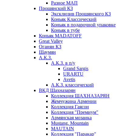
Разное МАП
Прошянский КЗ
Эксклюзив Прошянского КЗ
Коньяк Классический
Коньяк в подарочной упаковке
Коньяк в тубе
Коньяк MADATOFF
Great Valley
Оганян КЗ
Шаумян
А.К.З.
А.К.З. в п/у
Grand Sargis
URARTU
Avetis
А.К.З. классический
ВКД Шахназарян
Коллекция ШАХНАЗАРЯН
Жемчужина Армении
Коллекция Гаясон
Коллекция "Премиум"
Армянская мозаика
Mustang. Mountain
MAUTAIN
Коллекция "Паракар"