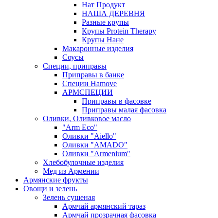
Нат Продукт
НАША ДЕРЕВНЯ
Разные крупы
Крупы Protein Therapy
Крупы Нане
Макаронные изделия
Соусы
Специи, приправы
Приправы в банке
Специи Hamove
АРМСПЕЦИИ
Приправы в фасовке
Приправы малая фасовка
Оливки, Оливковое масло
"Arm Eco"
Оливки "Aiello"
Оливки "AMADO"
Оливки "Armenium"
Хлебобулочные изделия
Мед из Армении
Армянские фрукты
Овощи и зелень
Зелень сушеная
Армчай армянский тараз
Армчай прозрачная фасовка