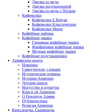
Джезва из меди
Джезва индукционной
Джезва из меди с Песком
Кофемолки
Кофемолки E.Balyan
Кофемолки Классические
Кофемолки Мини
Кофейные наборы
Кофейные чашки
Глиняные кофейные чашки
Фарфоровые кофейные чашки
Медные кофейные чашки
Кофейные подстаканники
Армянские книги
Новинки
Самоучители, словари
Исторические романы
История Армении
Детские книги
Иcкусство и культура
Книги об Армении
О Геноциде Армян
Публицистика
Религия Армении
Кроссворды. Сканворды