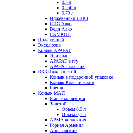
0,5 л
0,250 л
0,70 л
Иджеванский ВКЗ
СИС Алко
Веди Алко
САМКОН
Подарочный
Эксклюзив
Коньяк АРАРАТ
Элитные
АРАРАТ в п/у
АРАРАТ классик
ВКЗ Иджеванский
Коньяк в подарочной упаковке
Коньяк Классический
Бренди
Коньяк МАП
France коллекция
Золотой
Объем 0,5 л
Объем 0,7 л
АРМА коллекция
Горная Армения
Айвазовский