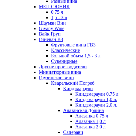
Разные вина
МЕЦ СЮНИК
0,75 л
1,5 - 3 л
Шаумян Вин
Givany Wine
Вайк Груп
Гиневан ВЗ
Фруктовые вина ГВЗ
Классические
Большой объем 1,5 - 3 л
Сувенирные
Другие производители
Миниатюрные вина
Грузинское вино
Кварельский Погреб
Киндзмараули
Киндзмараули 0,75 л.
Киндзмараули 1,0 л.
Киндзмараули 2,0 л.
Алазанская Долина
Алазанка 0,75 л
Алазанка 1,0 л
Алазанка 2,0 л
Саперави