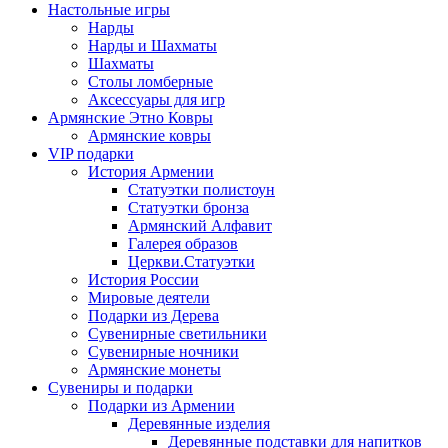
Настольные игры
Нарды
Нарды и Шахматы
Шахматы
Столы ломберные
Аксессуары для игр
Армянские Этно Ковры
Армянские ковры
VIP подарки
История Армении
Статуэтки полистоун
Статуэтки бронза
Армянский Алфавит
Галерея образов
Церкви.Статуэтки
История России
Мировые деятели
Подарки из Дерева
Сувенирные светильники
Сувенирные ночники
Армянские монеты
Сувениры и подарки
Подарки из Армении
Деревянные изделия
Деревянные подставки для напитков