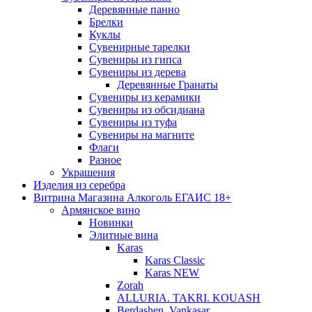
Деревянные панно
Брелки
Куклы
Сувенирные тарелки
Сувениры из гипса
Сувениры из дерева
Деревянные Гранаты
Сувениры из керамики
Сувениры из обсидиана
Сувениры из туфа
Сувениры на магните
Флаги
Разное
Украшения
Изделия из серебра
Витрина Магазина Алкоголь ЕГАИС 18+
Армянское вино
Новинки
Элитные вина
Karas
Karas Classic
Karas NEW
Zorah
ALLURIA. TAKRI. KOUASH
Berdashen. Vankasar