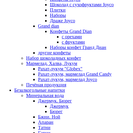
Шоколад с сухофруктами Joyco
Плитки
Наборы
Драже Joyco
Grand dian
Конфеты Grand Dian
с орехами
с фруктами
Наборы конфет Гранд Диан
другие конфеты
Набор шоколадных конфет
Мармелад, Халва, Лукум
Рахат-лукум "Globex"
Рахат-лукум, мармелад Grand Candy
Рахат-лукум, мармелад Joyco
Печёная продукция
Безалкогольные напитки
Минеральная вода
Джермук. Бюрег
Джермук
Бюрег
Бжни. Ной
Апаран
Татни
Гарни