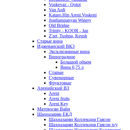
Voskevaz - Qotot
Van Ardi
Kataro.Hin Areni.Voskeni
Jraghatspanyan Winery
Old Bridge
Trinity - KOOR - Jan
Z'art, Tushpa, Keush
Старые вина
Иджеванский ВК3
Эксклюзивные вина
Виноградное
Большой объем
Вина 0,75 л
Старые
Сувенирные
Фруктовые
Аренийский ВЗ
Areni
Areni fruits
Areni Key
Матевосян Вайн
Шахназарян ЕКД
Шахназарян Коллекция Гаясон
Шахназарян Коллекция Гаясон п/у
Шахназарян Новогодняя Коллекция