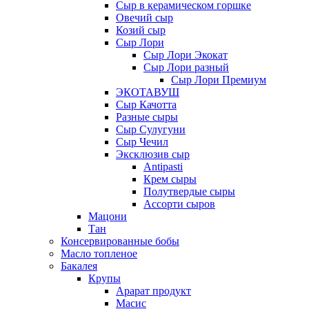
Сыр в керамическом горшке
Овечий сыр
Козий сыр
Сыр Лори
Сыр Лори Экокат
Сыр Лори разный
Сыр Лори Премиум
ЭКОТАВУШ
Сыр Качотта
Разные сыры
Сыр Сулугуни
Сыр Чечил
Эксклюзив сыр
Antipasti
Крем сыры
Полутвердые сыры
Ассорти сыров
Мацони
Тан
Консервированные бобы
Масло топленое
Бакалея
Крупы
Арарат продукт
Масис