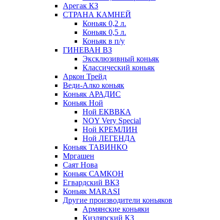
Арегак КЗ
СТРАНА КАМНЕЙ
Коньяк 0,2 л.
Коньяк 0,5 л.
Коньяк в п/у
ГИНЕВАН ВЗ
Эксклюзивный коньяк
Классический коньяк
Аркон Трейд
Веди-Алко коньяк
Коньяк АРАДИС
Коньяк Ной
Ной ЕКВВКА
NOY Very Special
Ной КРЕМЛИН
Ной ЛЕГЕНДА
Коньяк ТАВИНКО
Мргашен
Саят Нова
Коньяк САМКОН
Егвардский ВКЗ
Коньяк MARASI
Другие производители коньяков
Армянские коньяки
Кизлярский КЗ