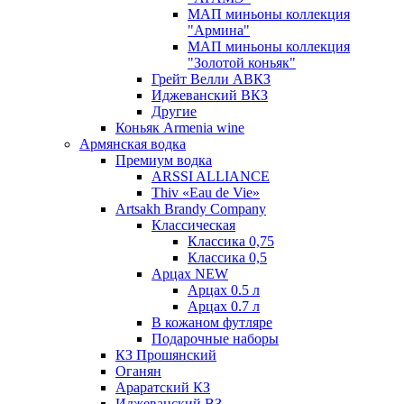
МАП миньоны коллекция
"Армина"
МАП миньоны коллекция
"Золотой коньяк"
Грейт Велли АВКЗ
Иджеванский ВКЗ
Другие
Коньяк Armenia wine
Армянская водка
Премиум водка
ARSSI ALLIANCE
Thiv «Eau de Vie»
Artsakh Brandy Company
Классическая
Классика 0,75
Классика 0,5
Арцах NEW
Арцах 0.5 л
Арцах 0.7 л
В кожаном футляре
Подарочные наборы
КЗ Прошянский
Оганян
Араратский КЗ
Иджеванский ВЗ