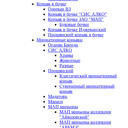
Коньяк в бочке
Гиневан ВЗ
Коньяк в бочке "СИС АЛКО"
Коньяк в бочке ЗАО "МАП"
Буковые бочки
Коньяк в бочке Иджеванский
Прошянский коньяк в бочке
Миниатюрные коньяки
Оганян Бренди
СИС АЛКО
Храмы
Животные
Разные
Прошянский
Классический миниатюрный
коньяк
Сувенирный миниатюрный
коньяк
Мадатовъ
Мараси
МАП миньоны
МАП миньоны коллекция
"Айвазовский"
МАП миньоны коллекция
"АРАМЭ"