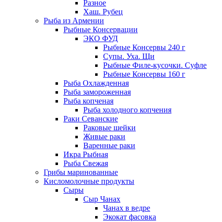
Разное
Хаш. Рубец
Рыба из Армении
Рыбные Консервации
ЭКО ФУД
Рыбные Консервы 240 г
Супы. Уха. Щи
Рыбные Филе-кусочки. Суфле
Рыбные Консервы 160 г
Рыба Охлажденная
Рыба замороженная
Рыба копченая
Рыба холодного копчения
Раки Севанские
Раковые шейки
Живые раки
Варенные раки
Икра Рыбная
Рыба Свежая
Грибы маринованные
Кисломолочные продукты
Сыры
Сыр Чанах
Чанах в ведре
Экокат фасовка