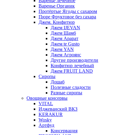
Варенье лечебное
Варенье Органик
Протёртые Ягоды с сахаром
Пюре Фруктовое без сахара
Джем. Конфитюр
Джем IJEVAN
Джем Шамб
Джем Арарат
Джем te Gusto
Джем YAN
Джем Агроянс
Другие производители
Конфитюр лечебный
Джем FRUIT LAND
Сиропы
Дошаб
Полезные сладости
Разные сиропы
Овощные консервы
VITAL
Иджеванский ВКЗ
KERAKUR
Wosky
Артфуд
Консервация