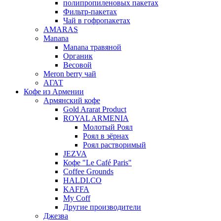
полипропиленовых пакетах
Фильтр-пакетах
Чай в гофропакетах
AMARAS
Manana
Manana травяной
Органик
Весовой
Meron berry чай
АГАТ
Кофе из Армении
Армянский кофе
Gold Ararat Product
ROYAL ARMENIA
Молотый Роял
Роял в зёрнах
Роял растворимый
JEZVA
Кофе "Le Café Paris"
Coffee Grounds
HALDI.CO
KAFFA
My Coff
Другие производители
Джезва