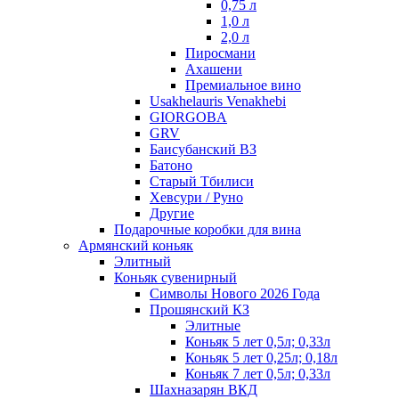
0,75 л
1,0 л
2,0 л
Пиросмани
Ахашени
Премиальное вино
Usakhelauris Venakhebi
GIORGOBA
GRV
Баисубанский ВЗ
Батоно
Старый Тбилиси
Хевсури / Руно
Другие
Подарочные коробки для вина
Армянский коньяк
Элитный
Коньяк сувенирный
Символы Нового 2026 Года
Прошянский КЗ
Элитные
Коньяк 5 лет 0,5л; 0,33л
Коньяк 5 лет 0,25л; 0,18л
Коньяк 7 лет 0,5л; 0,33л
Шахназарян ВКД