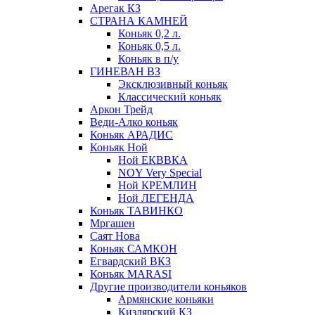
Арегак КЗ
СТРАНА КАМНЕЙ
Коньяк 0,2 л.
Коньяк 0,5 л.
Коньяк в п/у
ГИНЕВАН ВЗ
Эксклюзивный коньяк
Классический коньяк
Аркон Трейд
Веди-Алко коньяк
Коньяк АРАДИС
Коньяк Ной
Ной ЕКВВКА
NOY Very Special
Ной КРЕМЛИН
Ной ЛЕГЕНДА
Коньяк ТАВИНКО
Мргашен
Саят Нова
Коньяк САМКОН
Егвардский ВКЗ
Коньяк MARASI
Другие производители коньяков
Армянские коньяки
Кизлярский КЗ