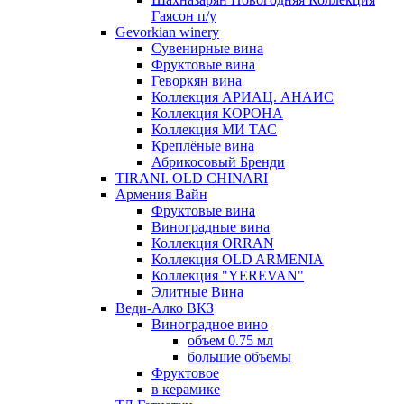
Гаясон п/у
Gevorkian winery
Сувенирные вина
Фруктовые вина
Геворкян вина
Коллекция АРИАЦ. АНАИС
Коллекция КОРОНА
Коллекция МИ ТАС
Креплёные вина
Абрикосовый Бренди
TIRANI. OLD CHINARI
Армения Вайн
Фруктовые вина
Виноградные вина
Коллекция ORRAN
Коллекция OLD ARMENIA
Коллекция "YEREVAN"
Элитные Вина
Веди-Алко ВКЗ
Виноградное вино
объем 0.75 мл
большие объемы
Фруктовое
в керамике