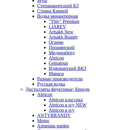
Муш
Степанакертский КЗ
Страна Камней
Водка миниатюрная
"Thiv" Premium
LIAREV
Artsakh New
Artsakh Brandy
Оганян
Прошянский
Миджнаберд
Abricon
Getnatoun
Иджеванский ВКЗ
Мараси
Разные производители
Русская водка
Дистилляты фруктовые; Бренди
Abricon
Abricon классика
Abricon в п/у NEW
Abricon в п/у
ANTYBRANDY
Morus
Armenian garden