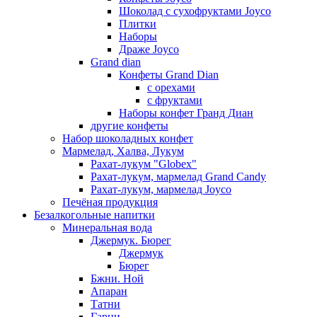
Шоколад с сухофруктами Joyco
Плитки
Наборы
Драже Joyco
Grand dian
Конфеты Grand Dian
с орехами
с фруктами
Наборы конфет Гранд Диан
другие конфеты
Набор шоколадных конфет
Мармелад, Халва, Лукум
Рахат-лукум "Globex"
Рахат-лукум, мармелад Grand Candy
Рахат-лукум, мармелад Joyco
Печёная продукция
Безалкогольные напитки
Минеральная вода
Джермук. Бюрег
Джермук
Бюрег
Бжни. Ной
Апаран
Татни
Гарни