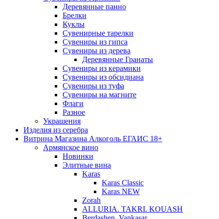
Деревянные панно
Брелки
Куклы
Сувенирные тарелки
Сувениры из гипса
Сувениры из дерева
Деревянные Гранаты
Сувениры из керамики
Сувениры из обсидиана
Сувениры из туфа
Сувениры на магните
Флаги
Разное
Украшения
Изделия из серебра
Витрина Магазина Алкоголь ЕГАИС 18+
Армянское вино
Новинки
Элитные вина
Karas
Karas Classic
Karas NEW
Zorah
ALLURIA. TAKRI. KOUASH
Berdashen. Vankasar