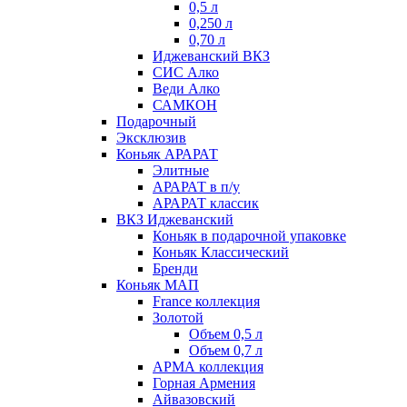
0,5 л
0,250 л
0,70 л
Иджеванский ВКЗ
СИС Алко
Веди Алко
САМКОН
Подарочный
Эксклюзив
Коньяк АРАРАТ
Элитные
АРАРАТ в п/у
АРАРАТ классик
ВКЗ Иджеванский
Коньяк в подарочной упаковке
Коньяк Классический
Бренди
Коньяк МАП
France коллекция
Золотой
Объем 0,5 л
Объем 0,7 л
АРМА коллекция
Горная Армения
Айвазовский