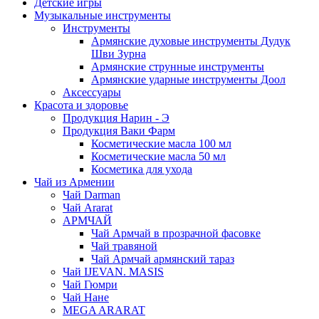
Детские игры
Музыкальные инструменты
Инструменты
Армянские духовые инструменты Дудук
Шви Зурна
Армянские струнные инструменты
Армянские ударные инструменты Доол
Аксессуары
Красота и здоровье
Продукция Нарин - Э
Продукция Ваки Фарм
Косметические масла 100 мл
Косметические масла 50 мл
Косметика для ухода
Чай из Армении
Чай Darman
Чай Ararat
АРМЧАЙ
Чай Армчай в прозрачной фасовке
Чай травяной
Чай Армчай армянский тараз
Чай IJEVAN. MASIS
Чай Гюмри
Чай Нане
MEGA ARARAT