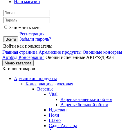
Наш магазин
Запомнить меня
Регистрация
Забыли пароль?
Войти как пользователь:
Главная страница
Армянские продукты
Овощные консервы
Артфуд
Консервация
Овощи испеченные АРТФУД 950г
Меню каталога
Каталог товаров
Армянские продукты
Консервация фруктовая
Варенье
Vital
Варенье маленький объем
Варенье большой объем
Иджеван
Ноян
Шамб
Сады Арагаца