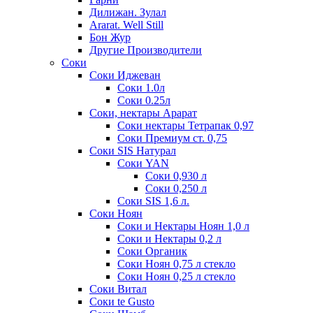
Дилижан. Зулал
Ararat. Well Still
Бон Жур
Другие Производители
Соки
Соки Иджеван
Соки 1.0л
Соки 0.25л
Соки, нектары Арарат
Соки нектары Тетрапак 0,97
Соки Премиум ст. 0,75
Соки SIS Натурал
Соки YAN
Соки 0,930 л
Соки 0,250 л
Соки SIS 1,6 л.
Соки Ноян
Соки и Нектары Ноян 1,0 л
Соки и Нектары 0,2 л
Соки Органик
Соки Ноян 0,75 л стекло
Соки Ноян 0,25 л стекло
Соки Витал
Соки te Gusto