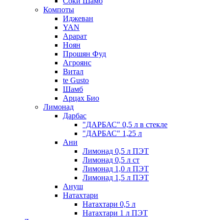
Соки Шамб
Компоты
Иджеван
YAN
Арарат
Ноян
Прошян Фуд
Агроянс
Витал
te Gusto
Шамб
Арцах Био
Лимонад
Дарбас
"ДАРБАС" 0,5 л в стекле
"ДАРБАС" 1,25 л
Ани
Лимонад 0,5 л ПЭТ
Лимонад 0,5 л ст
Лимонад 1,0 л ПЭТ
Лимонад 1,5 л ПЭТ
Ануш
Натахтари
Натахтари 0,5 л
Натахтари 1 л ПЭТ