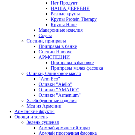
Нат Продукт
НАША ДЕРЕВНЯ
Разные крупы
Крупы Protein Therapy
Крупы Нане
Макаронные изделия
Соусы
Специи, приправы
Приправы в банке
Специи Hamove
АРМСПЕЦИИ
Приправы в фасовке
Приправы малая фасовка
Оливки, Оливковое масло
"Arm Eco"
Оливки "Aiello"
Оливки "AMADO"
Оливки "Armenium"
Хлебобулочные изделия
Мед из Армении
Армянские фрукты
Овощи и зелень
Зелень сушеная
Армчай армянский тараз
Армчай прозрачная фасовка