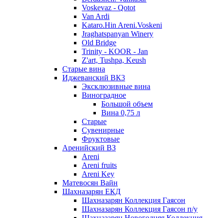
Voskevaz - Qotot
Van Ardi
Kataro.Hin Areni.Voskeni
Jraghatspanyan Winery
Old Bridge
Trinity - KOOR - Jan
Z'art, Tushpa, Keush
Старые вина
Иджеванский ВК3
Эксклюзивные вина
Виноградное
Большой объем
Вина 0,75 л
Старые
Сувенирные
Фруктовые
Аренийский ВЗ
Areni
Areni fruits
Areni Key
Матевосян Вайн
Шахназарян ЕКД
Шахназарян Коллекция Гаясон
Шахназарян Коллекция Гаясон п/у
Шахназарян Новогодняя Коллекция