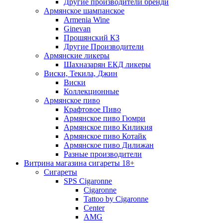
Другие производители бренди
Армянское шампанское
Armenia Wine
Ginevan
Прошянский КЗ
Другие Производители
Армянские ликеры
Шахназарян ЕКД ликеры
Виски, Текила, Джин
Виски
Коллекционные
Армянское пиво
Крафтовое Пиво
Армянское пиво Гюмри
Армянское пиво Киликия
Армянское пиво Котайк
Армянское пиво Дилижан
Разные производители
Витрина магазина сигареты 18+
Cигареты
SPS Cigaronne
Сigaronne
Tattoo by Cigaronne
Center
AMG