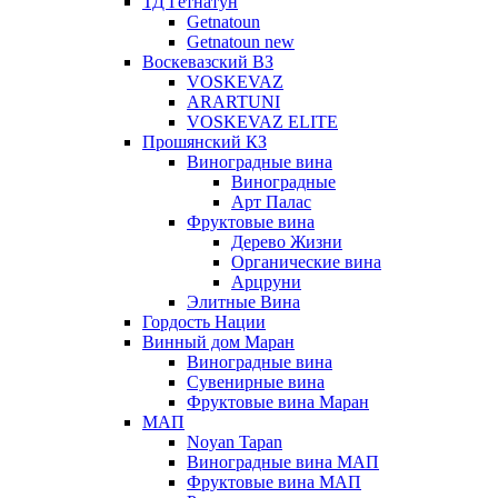
ТД Гетнатун
Getnatoun
Getnatoun new
Воскевазский ВЗ
VOSKEVAZ
ARARTUNI
VOSKEVAZ ELITE
Прошянский КЗ
Виноградные вина
Виноградные
Арт Палас
Фруктовые вина
Дерево Жизни
Органические вина
Арцруни
Элитные Вина
Гордость Нации
Винный дом Маран
Виноградные вина
Сувенирные вина
Фруктовые вина Маран
МАП
Noyan Tapan
Виноградные вина МАП
Фруктовые вина МАП