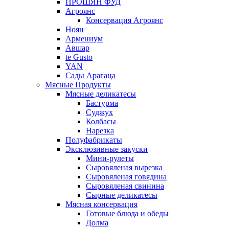
ПРОШЯН ФУД
Агроянс
Консервация Агроянс
Ноян
Армениум
Авшар
te Gusto
YAN
Сады Арагаца
Мясные Продукты
Мясные деликатесы
Бастурма
Суджух
Колбасы
Нарезка
Полуфабрикаты
Эксклюзивные закуски
Мини-рулеты
Сыровяленая вырезка
Сыровяленая говядина
Сыровяленая свинина
Сырные деликатесы
Мясная консервация
Готовые блюда и обеды
Долма