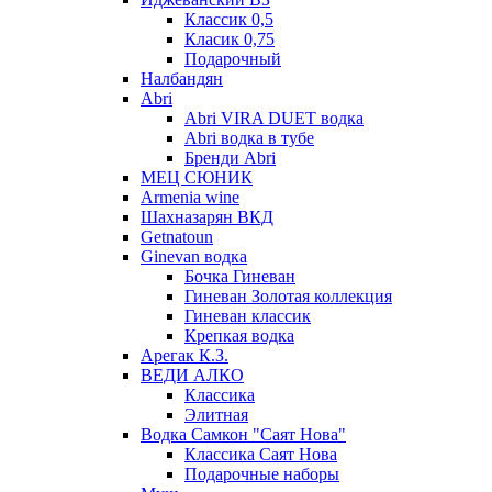
Классик 0,5
Класик 0,75
Подарочный
Налбандян
Abri
Abri VIRA DUET водка
Abri водка в тубе
Бренди Abri
МЕЦ СЮНИК
Armenia wine
Шахназарян ВКД
Getnatoun
Ginevan водка
Бочка Гиневан
Гиневан Золотая коллекция
Гиневан классик
Крепкая водка
Арегак К.З.
ВЕДИ АЛКО
Классика
Элитная
Водка Самкон "Саят Нова"
Классика Саят Нова
Подарочные наборы