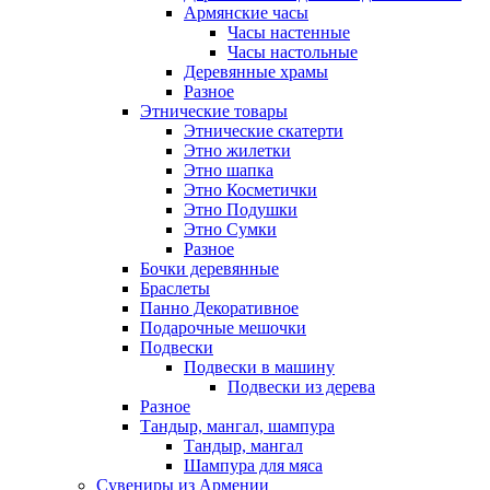
Армянские часы
Часы настенные
Часы настольные
Деревянные храмы
Разное
Этнические товары
Этнические скатерти
Этно жилетки
Этно шапка
Этно Косметички
Этно Подушки
Этно Сумки
Разное
Бочки деревянные
Браслеты
Панно Декоративное
Подарочные мешочки
Подвески
Подвески в машину
Подвески из дерева
Разное
Тандыр, мангал, шампура
Тандыр, мангал
Шампура для мяса
Сувениры из Армении