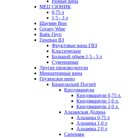
Разные вина
МЕЦ СЮНИК
0,75 л
1,5 - 3 л
Шаумян Вин
Givany Wine
Вайк Груп
Гиневан ВЗ
Фруктовые вина ГВЗ
Классические
Большой объем 1,5 - 3 л
Сувенирные
Другие производители
Миниатюрные вина
Грузинское вино
Кварельский Погреб
Киндзмараули
Киндзмараули 0,75 л.
Киндзмараули 1,0 л.
Киндзмараули 2,0 л.
Алазанская Долина
Алазанка 0,75 л
Алазанка 1,0 л
Алазанка 2,0 л
Саперави