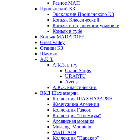
Разное МАП
Прошянский КЗ
Эксклюзив Прошянского КЗ
Коньяк Классический
Коньяк в подарочной упаковке
Коньяк в тубе
Коньяк MADATOFF
Great Valley
Оганян КЗ
Шаумян
А.К.З.
А.К.З. в п/у
Grand Sargis
URARTU
Avetis
А.К.З. классический
ВКД Шахназарян
Коллекция ШАХНАЗАРЯН
Жемчужина Армении
Коллекция Гаясон
Коллекция "Премиум"
Армянская мозаика
Mustang. Mountain
MAUTAIN
Коллекция "Паракар"