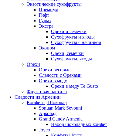
Экзотические сухофрукты
Премиум
Гифт
Гурмэ
Экстра
Орехи и семечки
Сухофрукты и ягоды
Сухофрукты с начинкой
Эконом
Орехи, семечки
Сухофрукты, ягоды
Орехи
Орехи весовые
Сладости с Орехами
Орехи в меду
Орехи в меду Te Gusto
Фруктовая пастила
Сладости из Армении
Конфеты, Шоколад
Sonuar. Mark Sevouni
Арколад
Grand Candy Armenia
Набор шоколадных конфет
Joyco
Конфеты Joyco