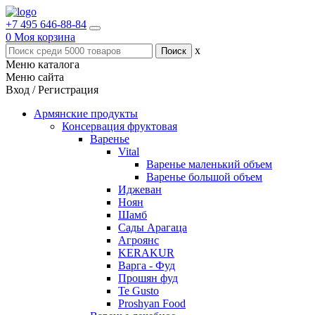
+7 495 646-88-84
0
Моя корзина
x
Меню каталога
Меню сайта
Вход / Регистрация
Армянские продукты
Консервация фруктовая
Варенье
Vital
Варенье маленький объем
Варенье большой объем
Иджеван
Ноян
Шамб
Сады Арагаца
Агроянс
KERAKUR
Варга - Фуд
Прошян фуд
Te Gusto
Proshyan Food