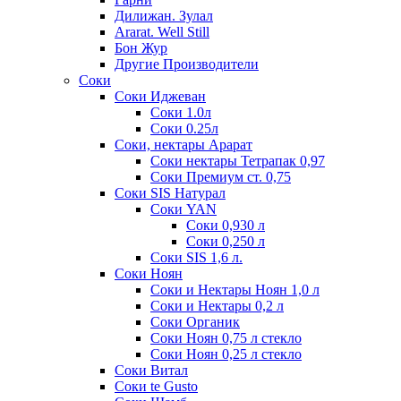
Дилижан. Зулал
Ararat. Well Still
Бон Жур
Другие Производители
Соки
Соки Иджеван
Соки 1.0л
Соки 0.25л
Соки, нектары Арарат
Соки нектары Тетрапак 0,97
Соки Премиум ст. 0,75
Соки SIS Натурал
Соки YAN
Соки 0,930 л
Соки 0,250 л
Соки SIS 1,6 л.
Соки Ноян
Соки и Нектары Ноян 1,0 л
Соки и Нектары 0,2 л
Соки Органик
Соки Ноян 0,75 л стекло
Соки Ноян 0,25 л стекло
Соки Витал
Соки te Gusto