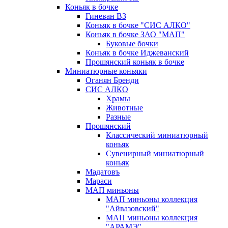
Коньяк в бочке
Гиневан ВЗ
Коньяк в бочке "СИС АЛКО"
Коньяк в бочке ЗАО "МАП"
Буковые бочки
Коньяк в бочке Иджеванский
Прошянский коньяк в бочке
Миниатюрные коньяки
Оганян Бренди
СИС АЛКО
Храмы
Животные
Разные
Прошянский
Классический миниатюрный
коньяк
Сувенирный миниатюрный
коньяк
Мадатовъ
Мараси
МАП миньоны
МАП миньоны коллекция
"Айвазовский"
МАП миньоны коллекция
"АРАМЭ"