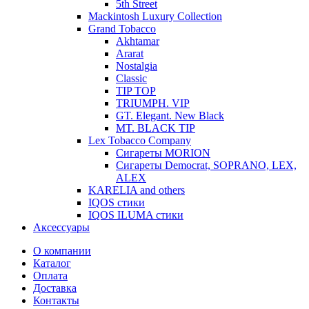
5th Street
Mackintosh Luxury Collection
Grand Tobacco
Akhtamar
Ararat
Nostalgia
Classic
TIP TOP
TRIUMPH. VIP
GT. Elegant. New Black
MT. BLACK TIP
Lex Tobacco Company
Сигареты MORION
Сигареты Democrat, SOPRANO, LEX,
ALEX
KARELIA and others
IQOS стики
IQOS ILUMA стики
Аксессуары
О компании
Каталог
Оплата
Доставка
Контакты