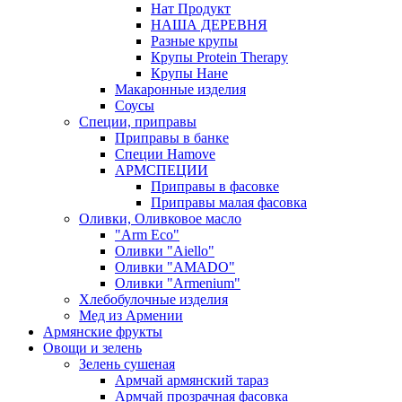
Нат Продукт
НАША ДЕРЕВНЯ
Разные крупы
Крупы Protein Therapy
Крупы Нане
Макаронные изделия
Соусы
Специи, приправы
Приправы в банке
Специи Hamove
АРМСПЕЦИИ
Приправы в фасовке
Приправы малая фасовка
Оливки, Оливковое масло
"Arm Eco"
Оливки "Aiello"
Оливки "AMADO"
Оливки "Armenium"
Хлебобулочные изделия
Мед из Армении
Армянские фрукты
Овощи и зелень
Зелень сушеная
Армчай армянский тараз
Армчай прозрачная фасовка