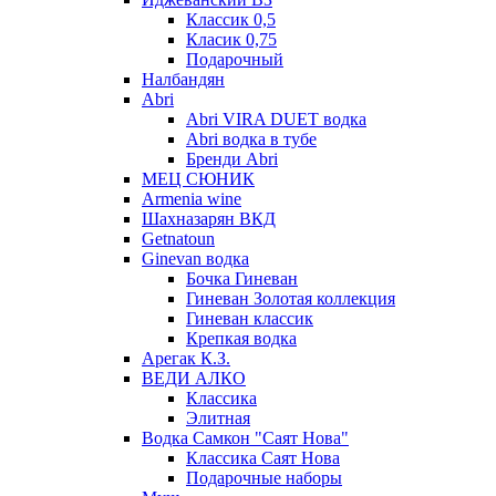
Классик 0,5
Класик 0,75
Подарочный
Налбандян
Abri
Abri VIRA DUET водка
Abri водка в тубе
Бренди Abri
МЕЦ СЮНИК
Armenia wine
Шахназарян ВКД
Getnatoun
Ginevan водка
Бочка Гиневан
Гиневан Золотая коллекция
Гиневан классик
Крепкая водка
Арегак К.З.
ВЕДИ АЛКО
Классика
Элитная
Водка Самкон "Саят Нова"
Классика Саят Нова
Подарочные наборы