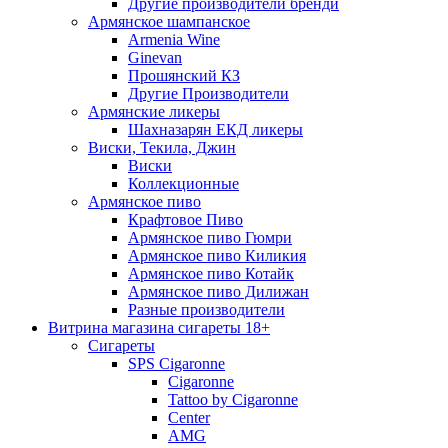
Другие производители бренди
Армянское шампанское
Armenia Wine
Ginevan
Прошянский КЗ
Другие Производители
Армянские ликеры
Шахназарян ЕКД ликеры
Виски, Текила, Джин
Виски
Коллекционные
Армянское пиво
Крафтовое Пиво
Армянское пиво Гюмри
Армянское пиво Киликия
Армянское пиво Котайк
Армянское пиво Дилижан
Разные производители
Витрина магазина сигареты 18+
Cигареты
SPS Cigaronne
Сigaronne
Tattoo by Cigaronne
Center
AMG