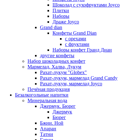
Шоколад с сухофруктами Joyco
Плитки
Наборы
Драже Joyco
Grand dian
Конфеты Grand Dian
с орехами
с фруктами
Наборы конфет Гранд Диан
другие конфеты
Набор шоколадных конфет
Мармелад, Халва, Лукум
Рахат-лукум "Globex"
Рахат-лукум, мармелад Grand Candy
Рахат-лукум, мармелад Joyco
Печёная продукция
Безалкогольные напитки
Минеральная вода
Джермук. Бюрег
Джермук
Бюрег
Бжни. Ной
Апаран
Татни
Гарни