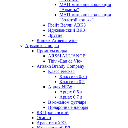
МАП миньоны коллекция
"Армина"
МАП миньоны коллекция
"Золотой коньяк"
Грейт Велли АВКЗ
Иджеванский ВКЗ
Другие
Коньяк Armenia wine
Армянская водка
Премиум водка
ARSSI ALLIANCE
Thiv «Eau de Vie»
Artsakh Brandy Company
Классическая
Классика 0,75
Классика 0,5
Арцах NEW
Арцах 0.5 л
Арцах 0.7 л
В кожаном футляре
Подарочные наборы
КЗ Прошянский
Оганян
Араратский КЗ
Иджеванский ВЗ