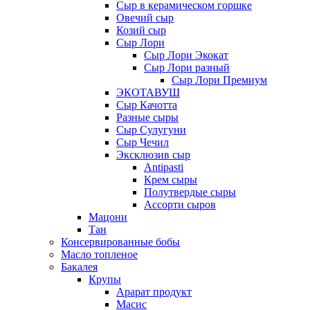
Сыр в керамическом горшке
Овечий сыр
Козий сыр
Сыр Лори
Сыр Лори Экокат
Сыр Лори разный
Сыр Лори Премиум
ЭКОТАВУШ
Сыр Качотта
Разные сыры
Сыр Сулугуни
Сыр Чечил
Эксклюзив сыр
Antipasti
Крем сыры
Полутвердые сыры
Ассорти сыров
Мацони
Тан
Консервированные бобы
Масло топленое
Бакалея
Крупы
Арарат продукт
Масис