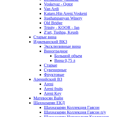
Voskevaz - Qotot
Van Ardi
Kataro.Hin Areni.Voskeni
Jraghatspanyan Winery
Old Bridge
Trinity - KOOR - Jan
Z'art, Tushpa, Keush
Старые вина
Иджеванский ВК3
Эксклюзивные вина
Виноградное
Большой объем
Вина 0,75 л
Старые
Сувенирные
Фруктовые
Аренийский ВЗ
Areni
Areni fruits
Areni Key
Матевосян Вайн
Шахназарян ЕКД
Шахназарян Коллекция Гаясон
Шахназарян Коллекция Гаясон п/у
Шахназарян Новогодняя Коллекция