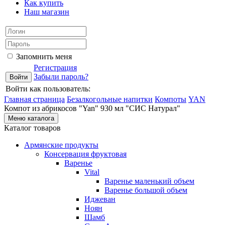
Как купить
Наш магазин
Запомнить меня
Регистрация
Забыли пароль?
Войти как пользователь:
Главная страница
Безалкогольные напитки
Компоты
YAN
Компот из абрикосов "Yan" 930 мл "СИС Натурал"
Меню каталога
Каталог товаров
Армянские продукты
Консервация фруктовая
Варенье
Vital
Варенье маленький объем
Варенье большой объем
Иджеван
Ноян
Шамб