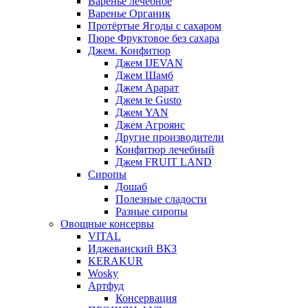
Варенье лечебное
Варенье Органик
Протёртые Ягоды с сахаром
Пюре Фруктовое без сахара
Джем. Конфитюр
Джем IJEVAN
Джем Шамб
Джем Арарат
Джем te Gusto
Джем YAN
Джем Агроянс
Другие производители
Конфитюр лечебный
Джем FRUIT LAND
Сиропы
Дошаб
Полезные сладости
Разные сиропы
Овощные консервы
VITAL
Иджеванский ВКЗ
KERAKUR
Wosky
Артфуд
Консервация