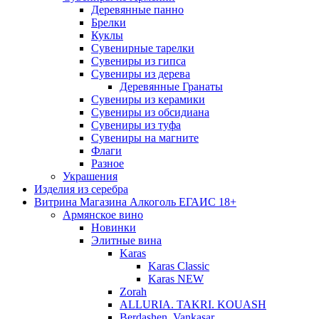
Деревянные панно
Брелки
Куклы
Сувенирные тарелки
Сувениры из гипса
Сувениры из дерева
Деревянные Гранаты
Сувениры из керамики
Сувениры из обсидиана
Сувениры из туфа
Сувениры на магните
Флаги
Разное
Украшения
Изделия из серебра
Витрина Магазина Алкоголь ЕГАИС 18+
Армянское вино
Новинки
Элитные вина
Karas
Karas Classic
Karas NEW
Zorah
ALLURIA. TAKRI. KOUASH
Berdashen. Vankasar