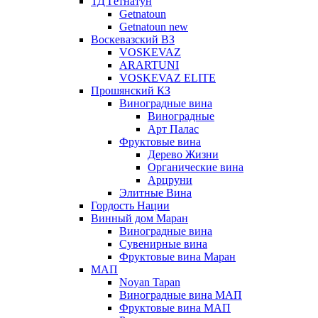
ТД Гетнатун
Getnatoun
Getnatoun new
Воскевазский ВЗ
VOSKEVAZ
ARARTUNI
VOSKEVAZ ELITE
Прошянский КЗ
Виноградные вина
Виноградные
Арт Палас
Фруктовые вина
Дерево Жизни
Органические вина
Арцруни
Элитные Вина
Гордость Нации
Винный дом Маран
Виноградные вина
Сувенирные вина
Фруктовые вина Маран
МАП
Noyan Tapan
Виноградные вина МАП
Фруктовые вина МАП