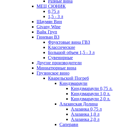
Разные вина
МЕЦ СЮНИК
0,75 л
1,5 - 3 л
Шаумян Вин
Givany Wine
Вайк Груп
Гиневан ВЗ
Фруктовые вина ГВЗ
Классические
Большой объем 1,5 - 3 л
Сувенирные
Другие производители
Миниатюрные вина
Грузинское вино
Кварельский Погреб
Киндзмараули
Киндзмараули 0,75 л.
Киндзмараули 1,0 л.
Киндзмараули 2,0 л.
Алазанская Долина
Алазанка 0,75 л
Алазанка 1,0 л
Алазанка 2,0 л
Саперави