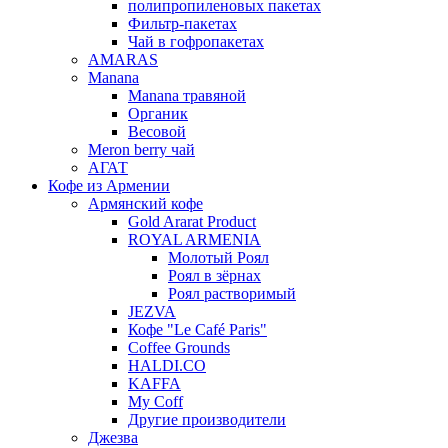
полипропиленовых пакетах
Фильтр-пакетах
Чай в гофропакетах
AMARAS
Manana
Manana травяной
Органик
Весовой
Meron berry чай
АГАТ
Кофе из Армении
Армянский кофе
Gold Ararat Product
ROYAL ARMENIA
Молотый Роял
Роял в зёрнах
Роял растворимый
JEZVA
Кофе "Le Café Paris"
Coffee Grounds
HALDI.CO
KAFFA
My Coff
Другие производители
Джезва