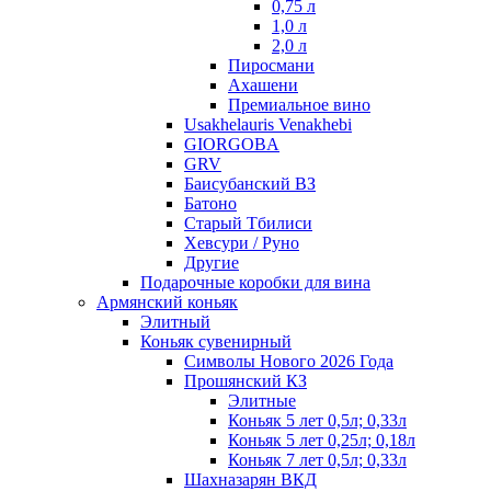
0,75 л
1,0 л
2,0 л
Пиросмани
Ахашени
Премиальное вино
Usakhelauris Venakhebi
GIORGOBA
GRV
Баисубанский ВЗ
Батоно
Старый Тбилиси
Хевсури / Руно
Другие
Подарочные коробки для вина
Армянский коньяк
Элитный
Коньяк сувенирный
Символы Нового 2026 Года
Прошянский КЗ
Элитные
Коньяк 5 лет 0,5л; 0,33л
Коньяк 5 лет 0,25л; 0,18л
Коньяк 7 лет 0,5л; 0,33л
Шахназарян ВКД