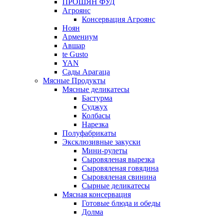
ПРОШЯН ФУД
Агроянс
Консервация Агроянс
Ноян
Армениум
Авшар
te Gusto
YAN
Сады Арагаца
Мясные Продукты
Мясные деликатесы
Бастурма
Суджух
Колбасы
Нарезка
Полуфабрикаты
Эксклюзивные закуски
Мини-рулеты
Сыровяленая вырезка
Сыровяленая говядина
Сыровяленая свинина
Сырные деликатесы
Мясная консервация
Готовые блюда и обеды
Долма