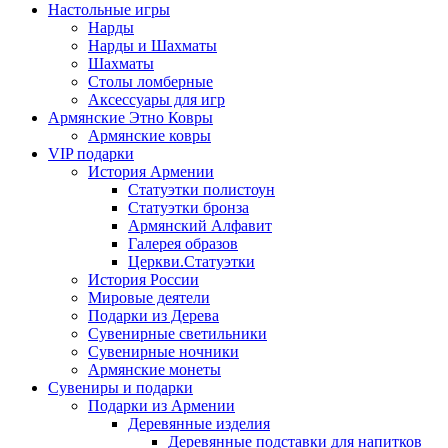
Настольные игры
Нарды
Нарды и Шахматы
Шахматы
Столы ломберные
Аксессуары для игр
Армянские Этно Ковры
Армянские ковры
VIP подарки
История Армении
Статуэтки полистоун
Статуэтки бронза
Армянский Алфавит
Галерея образов
Церкви.Статуэтки
История России
Мировые деятели
Подарки из Дерева
Сувенирные светильники
Сувенирные ночники
Армянские монеты
Сувениры и подарки
Подарки из Армении
Деревянные изделия
Деревянные подставки для напитков