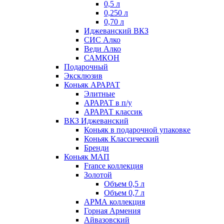
0,5 л
0,250 л
0,70 л
Иджеванский ВКЗ
СИС Алко
Веди Алко
САМКОН
Подарочный
Эксклюзив
Коньяк АРАРАТ
Элитные
АРАРАТ в п/у
АРАРАТ классик
ВКЗ Иджеванский
Коньяк в подарочной упаковке
Коньяк Классический
Бренди
Коньяк МАП
France коллекция
Золотой
Объем 0,5 л
Объем 0,7 л
АРМА коллекция
Горная Армения
Айвазовский