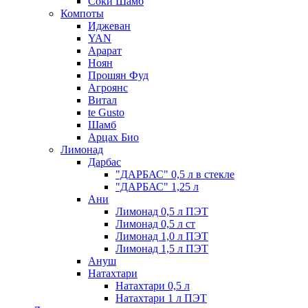
Соки Шамб
Компоты
Иджеван
YAN
Арарат
Ноян
Прошян Фуд
Агроянс
Витал
te Gusto
Шамб
Арцах Био
Лимонад
Дарбас
"ДАРБАС" 0,5 л в стекле
"ДАРБАС" 1,25 л
Ани
Лимонад 0,5 л ПЭТ
Лимонад 0,5 л ст
Лимонад 1,0 л ПЭТ
Лимонад 1,5 л ПЭТ
Ануш
Натахтари
Натахтари 0,5 л
Натахтари 1 л ПЭТ