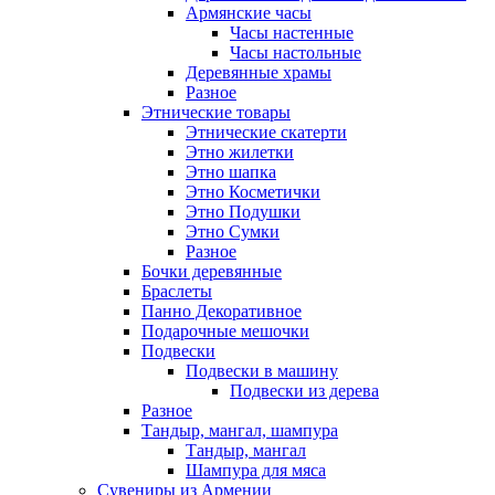
Армянские часы
Часы настенные
Часы настольные
Деревянные храмы
Разное
Этнические товары
Этнические скатерти
Этно жилетки
Этно шапка
Этно Косметички
Этно Подушки
Этно Сумки
Разное
Бочки деревянные
Браслеты
Панно Декоративное
Подарочные мешочки
Подвески
Подвески в машину
Подвески из дерева
Разное
Тандыр, мангал, шампура
Тандыр, мангал
Шампура для мяса
Сувениры из Армении