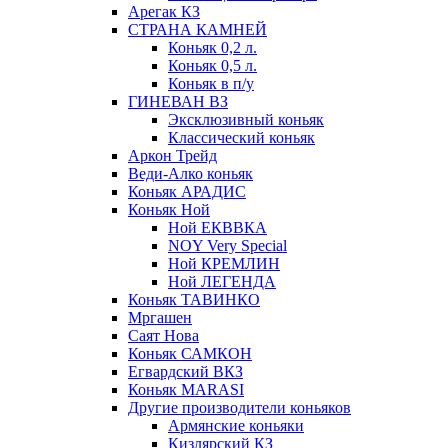
Арегак КЗ
СТРАНА КАМНЕЙ
Коньяк 0,2 л.
Коньяк 0,5 л.
Коньяк в п/у
ГИНЕВАН ВЗ
Эксклюзивный коньяк
Классический коньяк
Аркон Трейд
Веди-Алко коньяк
Коньяк АРАДИС
Коньяк Ной
Ной ЕКВВКА
NOY Very Special
Ной КРЕМЛИН
Ной ЛЕГЕНДА
Коньяк ТАВИНКО
Мргашен
Саят Нова
Коньяк САМКОН
Егвардский ВКЗ
Коньяк MARASI
Другие производители коньяков
Армянские коньяки
Кизлярский КЗ