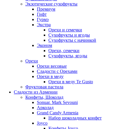
Экзотические сухофрукты
Премиум
Гифт
Гурмэ
Экстра
Орехи и семечки
Сухофрукты и ягоды
Сухофрукты с начинкой
Эконом
Орехи, семечки
Сухофрукты, ягоды
Орехи
Орехи весовые
Сладости с Орехами
Орехи в меду
Орехи в меду Te Gusto
Фруктовая пастила
Сладости из Армении
Конфеты, Шоколад
Sonuar. Mark Sevouni
Арколад
Grand Candy Armenia
Набор шоколадных конфет
Joyco
Конфеты Joyco