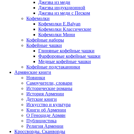
Джезва из меди
Джезва индукционной
Джезва из меди с Песком
Кофемолки
Кофемолки E.Balyan
Кофемолки Классические
Кофемолки Мини
Кофейные наборы
Кофейные чашки
Глиняные кофейные чашки
Фарфоровые кофейные чашки
Медные кофейные чашки
Кофейные подстаканники
Армянские книги
Новинки
Самоучители, словари
Исторические романы
История Армении
Детские книги
Иcкусство и культура
Книги об Армении
О Геноциде Армян
Публицистика
Религия Армении
Кроссворды. Сканворды