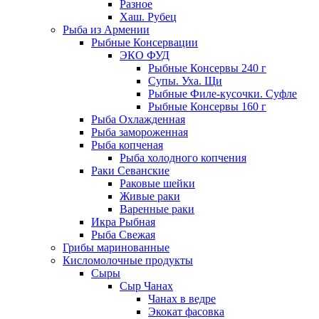
Разное
Хаш. Рубец
Рыба из Армении
Рыбные Консервации
ЭКО ФУД
Рыбные Консервы 240 г
Супы. Уха. Щи
Рыбные Филе-кусочки. Суфле
Рыбные Консервы 160 г
Рыба Охлажденная
Рыба замороженная
Рыба копченая
Рыба холодного копчения
Раки Севанские
Раковые шейки
Живые раки
Варенные раки
Икра Рыбная
Рыба Свежая
Грибы маринованные
Кисломолочные продукты
Сыры
Сыр Чанах
Чанах в ведре
Экокат фасовка