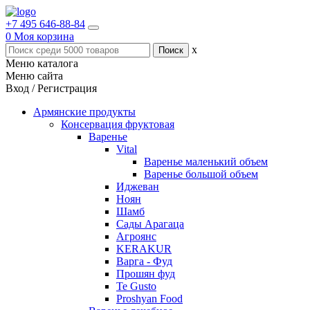
+7 495 646-88-84
0
Моя корзина
x
Меню каталога
Меню сайта
Вход / Регистрация
Армянские продукты
Консервация фруктовая
Варенье
Vital
Варенье маленький объем
Варенье большой объем
Иджеван
Ноян
Шамб
Сады Арагаца
Агроянс
KERAKUR
Варга - Фуд
Прошян фуд
Te Gusto
Proshyan Food