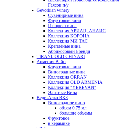
Гаясон п/у
Gevorkian winery
Сувенирные вина
Фруктовые вина
Геворкян вина
Коллекция АРИАЦ. АНАИС
Коллекция КОРОНА
Коллекция МИ ТАС
Креплёные вина
Абрикосовый Бренди
TIRANI. OLD CHINARI
Армения Вайн
Фруктовые вина
Виноградные вина
Коллекция ORRAN
Коллекция OLD ARMENIA
Коллекция "YEREVAN"
Элитные Вина
Веди-Алко ВКЗ
Виноградное вино
объем 0.75 мл
большие объемы
Фруктовое
в керамике