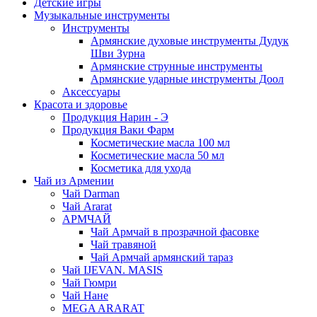
Детские игры
Музыкальные инструменты
Инструменты
Армянские духовые инструменты Дудук
Шви Зурна
Армянские струнные инструменты
Армянские ударные инструменты Доол
Аксессуары
Красота и здоровье
Продукция Нарин - Э
Продукция Ваки Фарм
Косметические масла 100 мл
Косметические масла 50 мл
Косметика для ухода
Чай из Армении
Чай Darman
Чай Ararat
АРМЧАЙ
Чай Армчай в прозрачной фасовке
Чай травяной
Чай Армчай армянский тараз
Чай IJEVAN. MASIS
Чай Гюмри
Чай Нане
MEGA ARARAT