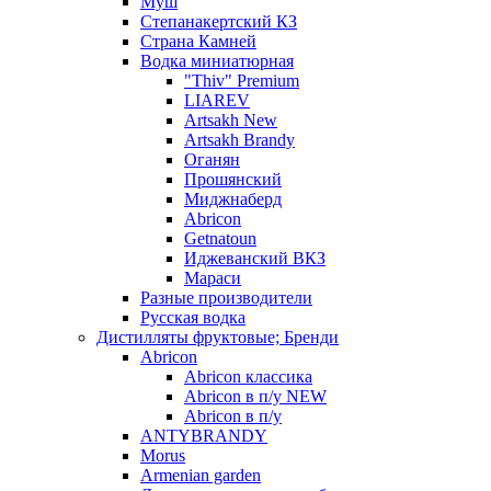
Муш
Степанакертский КЗ
Страна Камней
Водка миниатюрная
"Thiv" Premium
LIAREV
Artsakh New
Artsakh Brandy
Оганян
Прошянский
Миджнаберд
Abricon
Getnatoun
Иджеванский ВКЗ
Мараси
Разные производители
Русская водка
Дистилляты фруктовые; Бренди
Abricon
Abricon классика
Abricon в п/у NEW
Abricon в п/у
ANTYBRANDY
Morus
Armenian garden