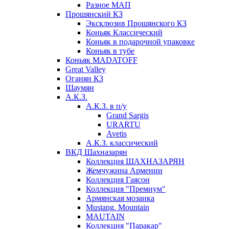
Разное МАП
Прошянский КЗ
Эксклюзив Прошянского КЗ
Коньяк Классический
Коньяк в подарочной упаковке
Коньяк в тубе
Коньяк MADATOFF
Great Valley
Оганян КЗ
Шаумян
А.К.З.
А.К.З. в п/у
Grand Sargis
URARTU
Avetis
А.К.З. классический
ВКД Шахназарян
Коллекция ШАХНАЗАРЯН
Жемчужина Армении
Коллекция Гаясон
Коллекция "Премиум"
Армянская мозаика
Mustang. Mountain
MAUTAIN
Коллекция "Паракар"