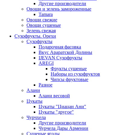
Другие производители
Овощи и зелень замороженные
Tamara
Овощи свежие
Овощи сушеные
Зелень свежая
Сухофрукты. Орехи
Сухофрукты
Подарочная фасовка
Вкус Араратской Долины
IJEVAN Сухофрукты
AREGI
Фрукты сушеные
Наборы из сухофруктов
Чипсы фруктовые
Разное
Алани
Алани весовой
Цукаты
Цукаты "Циацан Ани"
Цукаты "другое"
Чурчхела
Другие производители
Чурчела Дары Армении
Сушеные ягоды