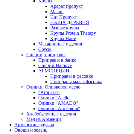
Крупы
Арарат продукт
Масис
Нат Продукт
НАША ДЕРЕВНЯ
Разные крупы
Крупы Protein Therapy
Крупы Нане
Макаронные изделия
Соусы
Специи, приправы
Приправы в банке
Специи Hamove
АРМСПЕЦИИ
Приправы в фасовке
Приправы малая фасовка
Оливки, Оливковое масло
"Arm Eco"
Оливки "Aiello"
Оливки "AMADO"
Оливки "Armenium"
Хлебобулочные изделия
Мед из Армении
Армянские фрукты
Овощи и зелень