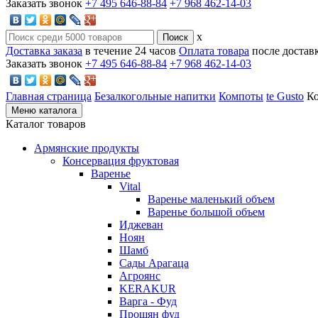
Заказать звонок
+7 495 646-88-84
+7 968 462-14-03
x
Доставка заказа
в течение 24 часов
Оплата товара
после достав
Заказать звонок
+7 495 646-88-84
+7 968 462-14-03
Главная страница
Безалкогольные напитки
Компоты
te Gusto
Ко
Меню каталога
Каталог товаров
Армянские продукты
Консервация фруктовая
Варенье
Vital
Варенье маленький объем
Варенье большой объем
Иджеван
Ноян
Шамб
Сады Арагаца
Агроянс
KERAKUR
Варга - Фуд
Прошян фуд