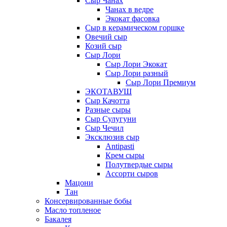
Сыр Чанах
Чанах в ведре
Экокат фасовка
Сыр в керамическом горшке
Овечий сыр
Козий сыр
Сыр Лори
Сыр Лори Экокат
Сыр Лори разный
Сыр Лори Премиум
ЭКОТАВУШ
Сыр Качотта
Разные сыры
Сыр Сулугуни
Сыр Чечил
Эксклюзив сыр
Antipasti
Крем сыры
Полутвердые сыры
Ассорти сыров
Мацони
Тан
Консервированные бобы
Масло топленое
Бакалея