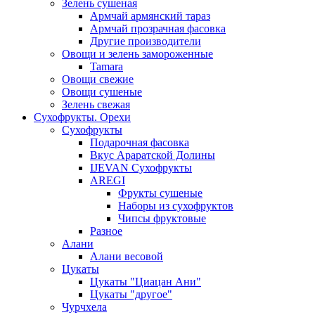
Зелень сушеная
Армчай армянский тараз
Армчай прозрачная фасовка
Другие производители
Овощи и зелень замороженные
Tamara
Овощи свежие
Овощи сушеные
Зелень свежая
Сухофрукты. Орехи
Сухофрукты
Подарочная фасовка
Вкус Араратской Долины
IJEVAN Сухофрукты
AREGI
Фрукты сушеные
Наборы из сухофруктов
Чипсы фруктовые
Разное
Алани
Алани весовой
Цукаты
Цукаты "Циацан Ани"
Цукаты "другое"
Чурчхела