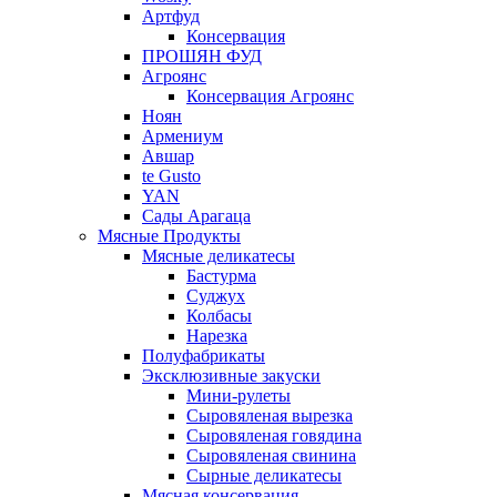
Артфуд
Консервация
ПРОШЯН ФУД
Агроянс
Консервация Агроянс
Ноян
Армениум
Авшар
te Gusto
YAN
Сады Арагаца
Мясные Продукты
Мясные деликатесы
Бастурма
Суджух
Колбасы
Нарезка
Полуфабрикаты
Эксклюзивные закуски
Мини-рулеты
Сыровяленая вырезка
Сыровяленая говядина
Сыровяленая свинина
Сырные деликатесы
Мясная консервация