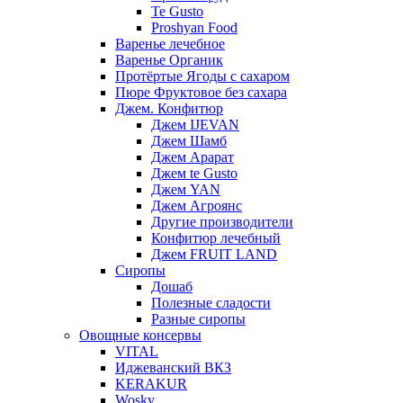
Te Gusto
Proshyan Food
Варенье лечебное
Варенье Органик
Протёртые Ягоды с сахаром
Пюре Фруктовое без сахара
Джем. Конфитюр
Джем IJEVAN
Джем Шамб
Джем Арарат
Джем te Gusto
Джем YAN
Джем Агроянс
Другие производители
Конфитюр лечебный
Джем FRUIT LAND
Сиропы
Дошаб
Полезные сладости
Разные сиропы
Овощные консервы
VITAL
Иджеванский ВКЗ
KERAKUR
Wosky