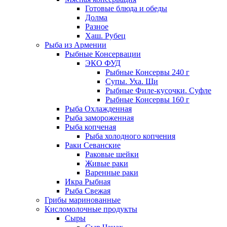
Готовые блюда и обеды
Долма
Разное
Хаш. Рубец
Рыба из Армении
Рыбные Консервации
ЭКО ФУД
Рыбные Консервы 240 г
Супы. Уха. Щи
Рыбные Филе-кусочки. Суфле
Рыбные Консервы 160 г
Рыба Охлажденная
Рыба замороженная
Рыба копченая
Рыба холодного копчения
Раки Севанские
Раковые шейки
Живые раки
Варенные раки
Икра Рыбная
Рыба Свежая
Грибы маринованные
Кисломолочные продукты
Сыры