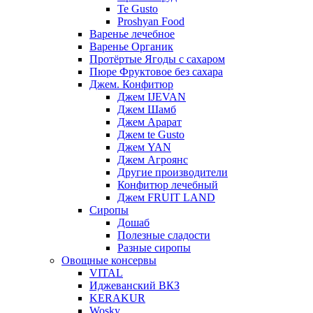
Te Gusto
Proshyan Food
Варенье лечебное
Варенье Органик
Протёртые Ягоды с сахаром
Пюре Фруктовое без сахара
Джем. Конфитюр
Джем IJEVAN
Джем Шамб
Джем Арарат
Джем te Gusto
Джем YAN
Джем Агроянс
Другие производители
Конфитюр лечебный
Джем FRUIT LAND
Сиропы
Дошаб
Полезные сладости
Разные сиропы
Овощные консервы
VITAL
Иджеванский ВКЗ
KERAKUR
Wosky