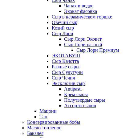
Сыр Чанах
Чанах в ведре
Экокат фасовка
Сыр в керамическом горшке
Овечий сыр
Козий сыр
Сыр Лори
Сыр Лори Экокат
Сыр Лори разный
Сыр Лори Премиум
ЭКОТАВУШ
Сыр Качотта
Разные сыры
Сыр Сулугуни
Сыр Чечил
Эксклюзив сыр
Antipasti
Крем сыры
Полутвердые сыры
Ассорти сыров
Мацони
Тан
Консервированные бобы
Масло топленое
Бакалея