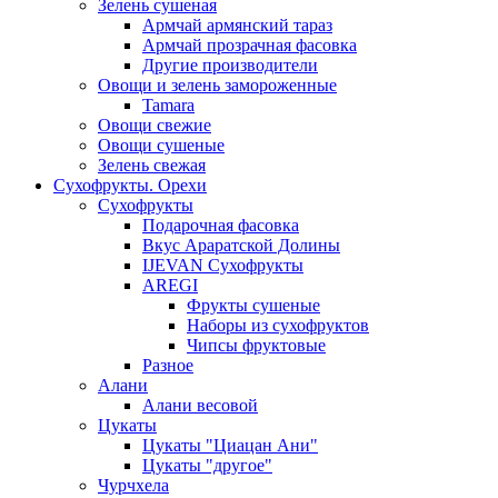
Зелень сушеная
Армчай армянский тараз
Армчай прозрачная фасовка
Другие производители
Овощи и зелень замороженные
Tamara
Овощи свежие
Овощи сушеные
Зелень свежая
Сухофрукты. Орехи
Сухофрукты
Подарочная фасовка
Вкус Араратской Долины
IJEVAN Сухофрукты
AREGI
Фрукты сушеные
Наборы из сухофруктов
Чипсы фруктовые
Разное
Алани
Алани весовой
Цукаты
Цукаты "Циацан Ани"
Цукаты "другое"
Чурчхела