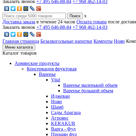
Заказать звонок
+7 495 646-88-84
+7 968 462-14-03
x
Доставка заказа
в течение 24 часов
Оплата товара
после достав
Заказать звонок
+7 495 646-88-84
+7 968 462-14-03
Главная страница
Безалкогольные напитки
Компоты
Ноян
Комп
Меню каталога
Каталог товаров
Армянские продукты
Консервация фруктовая
Варенье
Vital
Варенье маленький объем
Варенье большой объем
Иджеван
Ноян
Шамб
Сады Арагаца
Агроянс
KERAKUR
Варга - Фуд
Прошян фуд