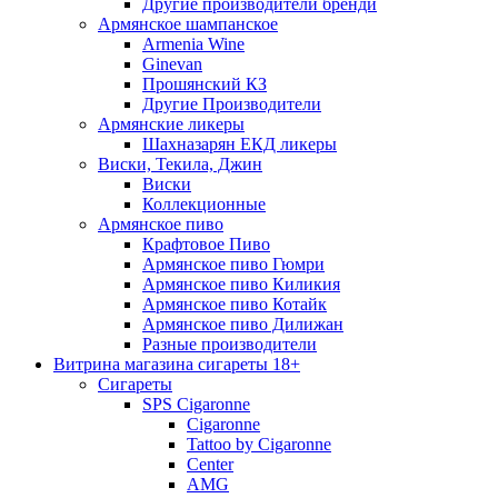
Другие производители бренди
Армянское шампанское
Armenia Wine
Ginevan
Прошянский КЗ
Другие Производители
Армянские ликеры
Шахназарян ЕКД ликеры
Виски, Текила, Джин
Виски
Коллекционные
Армянское пиво
Крафтовое Пиво
Армянское пиво Гюмри
Армянское пиво Киликия
Армянское пиво Котайк
Армянское пиво Дилижан
Разные производители
Витрина магазина сигареты 18+
Cигареты
SPS Cigaronne
Сigaronne
Tattoo by Cigaronne
Center
AMG