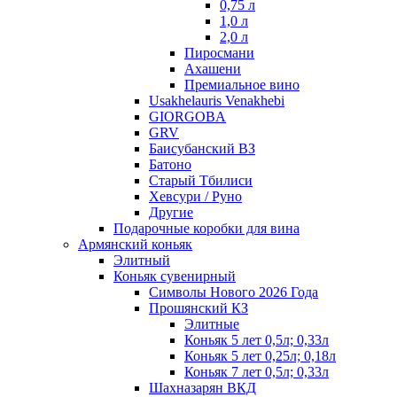
0,75 л
1,0 л
2,0 л
Пиросмани
Ахашени
Премиальное вино
Usakhelauris Venakhebi
GIORGOBA
GRV
Баисубанский ВЗ
Батоно
Старый Тбилиси
Хевсури / Руно
Другие
Подарочные коробки для вина
Армянский коньяк
Элитный
Коньяк сувенирный
Символы Нового 2026 Года
Прошянский КЗ
Элитные
Коньяк 5 лет 0,5л; 0,33л
Коньяк 5 лет 0,25л; 0,18л
Коньяк 7 лет 0,5л; 0,33л
Шахназарян ВКД