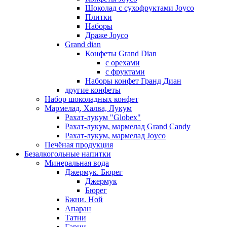
Шоколад с сухофруктами Joyco
Плитки
Наборы
Драже Joyco
Grand dian
Конфеты Grand Dian
с орехами
с фруктами
Наборы конфет Гранд Диан
другие конфеты
Набор шоколадных конфет
Мармелад, Халва, Лукум
Рахат-лукум "Globex"
Рахат-лукум, мармелад Grand Candy
Рахат-лукум, мармелад Joyco
Печёная продукция
Безалкогольные напитки
Минеральная вода
Джермук. Бюрег
Джермук
Бюрег
Бжни. Ной
Апаран
Татни
Гарни