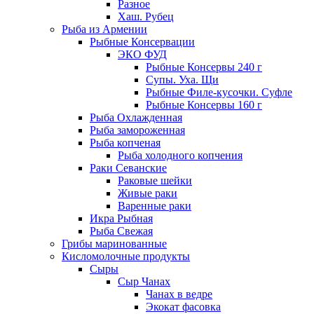
Разное
Хаш. Рубец
Рыба из Армении
Рыбные Консервации
ЭКО ФУД
Рыбные Консервы 240 г
Супы. Уха. Щи
Рыбные Филе-кусочки. Суфле
Рыбные Консервы 160 г
Рыба Охлажденная
Рыба замороженная
Рыба копченая
Рыба холодного копчения
Раки Севанские
Раковые шейки
Живые раки
Варенные раки
Икра Рыбная
Рыба Свежая
Грибы маринованные
Кисломолочные продукты
Сыры
Сыр Чанах
Чанах в ведре
Экокат фасовка