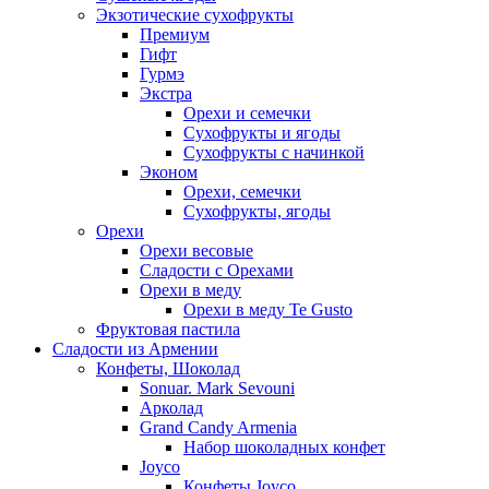
Экзотические сухофрукты
Премиум
Гифт
Гурмэ
Экстра
Орехи и семечки
Сухофрукты и ягоды
Сухофрукты с начинкой
Эконом
Орехи, семечки
Сухофрукты, ягоды
Орехи
Орехи весовые
Сладости с Орехами
Орехи в меду
Орехи в меду Te Gusto
Фруктовая пастила
Сладости из Армении
Конфеты, Шоколад
Sonuar. Mark Sevouni
Арколад
Grand Candy Armenia
Набор шоколадных конфет
Joyco
Конфеты Joyco