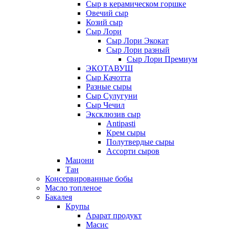
Сыр в керамическом горшке
Овечий сыр
Козий сыр
Сыр Лори
Сыр Лори Экокат
Сыр Лори разный
Сыр Лори Премиум
ЭКОТАВУШ
Сыр Качотта
Разные сыры
Сыр Сулугуни
Сыр Чечил
Эксклюзив сыр
Antipasti
Крем сыры
Полутвердые сыры
Ассорти сыров
Мацони
Тан
Консервированные бобы
Масло топленое
Бакалея
Крупы
Арарат продукт
Масис