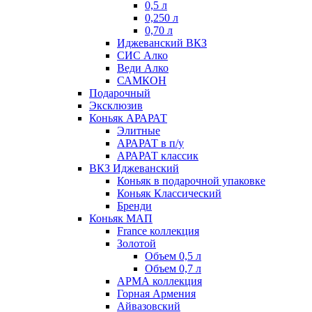
0,5 л
0,250 л
0,70 л
Иджеванский ВКЗ
СИС Алко
Веди Алко
САМКОН
Подарочный
Эксклюзив
Коньяк АРАРАТ
Элитные
АРАРАТ в п/у
АРАРАТ классик
ВКЗ Иджеванский
Коньяк в подарочной упаковке
Коньяк Классический
Бренди
Коньяк МАП
France коллекция
Золотой
Объем 0,5 л
Объем 0,7 л
АРМА коллекция
Горная Армения
Айвазовский