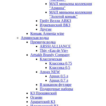
МАП миньоны коллекция
"Армина"
МАП миньоны коллекция
"Золотой коньяк"
Грейт Велли АВКЗ
Иджеванский ВКЗ
Другие
Коньяк Armenia wine
Армянская водка
Премиум водка
ARSSI ALLIANCE
Thiv «Eau de Vie»
Artsakh Brandy Company
Классическая
Классика 0,75
Классика 0,5
Арцах NEW
Арцах 0.5 л
Арцах 0.7 л
В кожаном футляре
Подарочные наборы
КЗ Прошянский
Оганян
Араратский КЗ
Иджеванский ВЗ