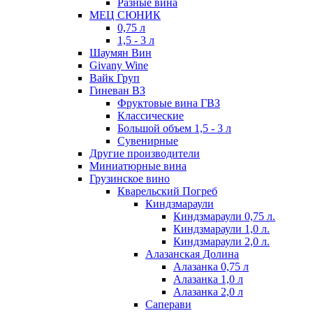
Разные вина
МЕЦ СЮНИК
0,75 л
1,5 - 3 л
Шаумян Вин
Givany Wine
Вайк Груп
Гиневан ВЗ
Фруктовые вина ГВЗ
Классические
Большой объем 1,5 - 3 л
Сувенирные
Другие производители
Миниатюрные вина
Грузинское вино
Кварельский Погреб
Киндзмараули
Киндзмараули 0,75 л.
Киндзмараули 1,0 л.
Киндзмараули 2,0 л.
Алазанская Долина
Алазанка 0,75 л
Алазанка 1,0 л
Алазанка 2,0 л
Саперави