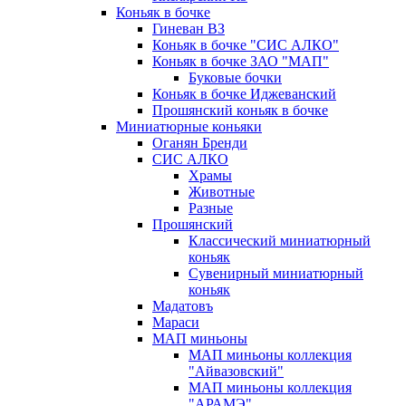
Коньяк в бочке
Гиневан ВЗ
Коньяк в бочке "СИС АЛКО"
Коньяк в бочке ЗАО "МАП"
Буковые бочки
Коньяк в бочке Иджеванский
Прошянский коньяк в бочке
Миниатюрные коньяки
Оганян Бренди
СИС АЛКО
Храмы
Животные
Разные
Прошянский
Классический миниатюрный
коньяк
Сувенирный миниатюрный
коньяк
Мадатовъ
Мараси
МАП миньоны
МАП миньоны коллекция
"Айвазовский"
МАП миньоны коллекция
"АРАМЭ"