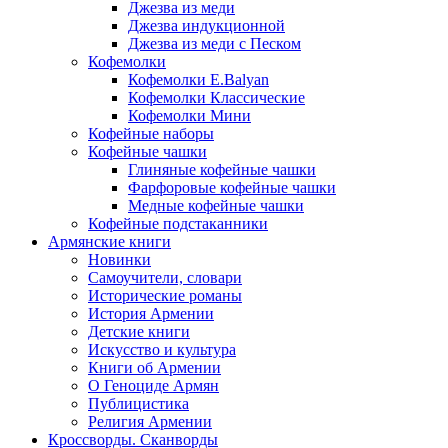
Джезва из меди
Джезва индукционной
Джезва из меди с Песком
Кофемолки
Кофемолки E.Balyan
Кофемолки Классические
Кофемолки Мини
Кофейные наборы
Кофейные чашки
Глиняные кофейные чашки
Фарфоровые кофейные чашки
Медные кофейные чашки
Кофейные подстаканники
Армянские книги
Новинки
Самоучители, словари
Исторические романы
История Армении
Детские книги
Иcкусство и культура
Книги об Армении
О Геноциде Армян
Публицистика
Религия Армении
Кроссворды. Сканворды