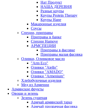
Нат Продукт
НАША ДЕРЕВНЯ
Разные крупы
Крупы Protein Therapy
Крупы Нане
Макаронные изделия
Соусы
Специи, приправы
Приправы в банке
Специи Hamove
АРМСПЕЦИИ
Приправы в фасовке
Приправы малая фасовка
Оливки, Оливковое масло
"Arm Eco"
Оливки "Aiello"
Оливки "AMADO"
Оливки "Armenium"
Хлебобулочные изделия
Мед из Армении
Армянские фрукты
Овощи и зелень
Зелень сушеная
Армчай армянский тараз
Армчай прозрачная фасовка