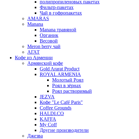
полипропиленовых пакетах
Фильтр-пакетах
Чай в гофропакетах
AMARAS
Manana
Manana травяной
Органик
Весовой
Meron berry чай
АГАТ
Кофе из Армении
Армянский кофе
Gold Ararat Product
ROYAL ARMENIA
Молотый Роял
Роял в зёрнах
Роял растворимый
JEZVA
Кофе "Le Café Paris"
Coffee Grounds
HALDI.CO
KAFFA
My Coff
Другие производители
Джезва