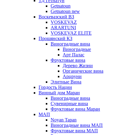
ТД Гетнатун
Getnatoun
Getnatoun new
Воскевазский ВЗ
VOSKEVAZ
ARARTUNI
VOSKEVAZ ELITE
Прошянский КЗ
Виноградные вина
Виноградные
Арт Палас
Фруктовые вина
Дерево Жизни
Органические вина
Арцруни
Элитные Вина
Гордость Нации
Винный дом Маран
Виноградные вина
Сувенирные вина
Фруктовые вина Маран
МАП
Noyan Tapan
Виноградные вина МАП
Фруктовые вина МАП