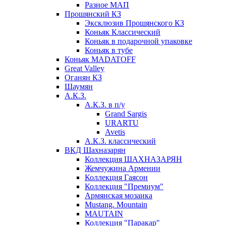
Разное МАП
Прошянский КЗ
Эксклюзив Прошянского КЗ
Коньяк Классический
Коньяк в подарочной упаковке
Коньяк в тубе
Коньяк MADATOFF
Great Valley
Оганян КЗ
Шаумян
А.К.З.
А.К.З. в п/у
Grand Sargis
URARTU
Avetis
А.К.З. классический
ВКД Шахназарян
Коллекция ШАХНАЗАРЯН
Жемчужина Армении
Коллекция Гаясон
Коллекция "Премиум"
Армянская мозаика
Mustang. Mountain
MAUTAIN
Коллекция "Паракар"