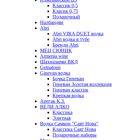
Классик 0,5
Класик 0,75
Подарочный
Налбандян
Abri
Abri VIRA DUET водка
Abri водка в тубе
Бренди Abri
МЕЦ СЮНИК
Armenia wine
Шахназарян ВКД
Getnatoun
Ginevan водка
Бочка Гиневан
Гиневан Золотая коллекция
Гиневан классик
Крепкая водка
Арегак К.З.
ВЕДИ АЛКО
Классика
Элитная
Водка Самкон "Саят Нова"
Классика Саят Нова
Подарочные наборы