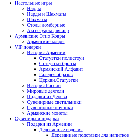
Настольные игры
Нарды
Нарды и Шахматы
Шахматы
Столы ломберные
Аксессуары для игр
Армянские Этно Ковры
Армянские ковры
VIP подарки
История Армении
Статуэтки полистоун
Статуэтки бронза
Армянский Алфавит
Галерея образов
Церкви.Статуэтки
История России
Мировые деятели
Подарки из Дерева
Сувенирные светильники
Сувенирные ночники
Армянские монеты
Сувениры и подарки
Подарки из Армении
Деревянные изделия
Деревянные подставки для напитков