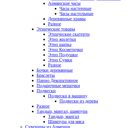
Армянские часы
Часы настенные
Часы настольные
Деревянные храмы
Разное
Этнические товары
Этнические скатерти
Этно жилетки
Этно шапка
Этно Косметички
Этно Подушки
Этно Сумки
Разное
Бочки деревянные
Браслеты
Панно Декоративное
Подарочные мешочки
Подвески
Подвески в машину
Подвески из дерева
Разное
Тандыр, мангал, шампура
Тандыр, мангал
Шампура для мяса
Сувениры из Армении