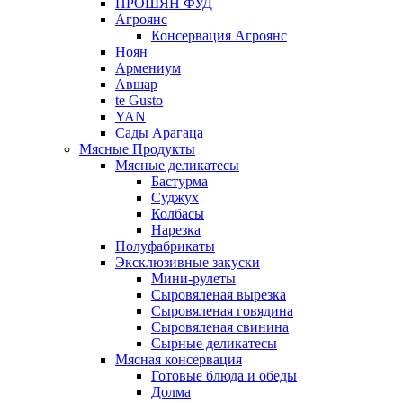
ПРОШЯН ФУД
Агроянс
Консервация Агроянс
Ноян
Армениум
Авшар
te Gusto
YAN
Сады Арагаца
Мясные Продукты
Мясные деликатесы
Бастурма
Суджух
Колбасы
Нарезка
Полуфабрикаты
Эксклюзивные закуски
Мини-рулеты
Сыровяленая вырезка
Сыровяленая говядина
Сыровяленая свинина
Сырные деликатесы
Мясная консервация
Готовые блюда и обеды
Долма