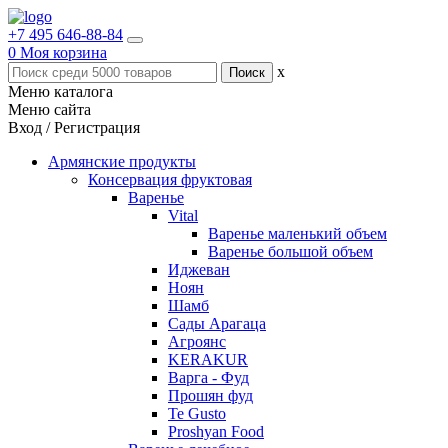
+7 495 646-88-84
0
Моя корзина
x
Меню каталога
Меню сайта
Вход / Регистрация
Армянские продукты
Консервация фруктовая
Варенье
Vital
Варенье маленький объем
Варенье большой объем
Иджеван
Ноян
Шамб
Сады Арагаца
Агроянс
KERAKUR
Варга - Фуд
Прошян фуд
Te Gusto
Proshyan Food