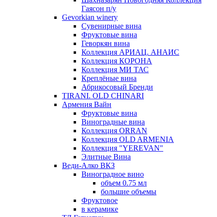
Гаясон п/у
Gevorkian winery
Сувенирные вина
Фруктовые вина
Геворкян вина
Коллекция АРИАЦ. АНАИС
Коллекция КОРОНА
Коллекция МИ ТАС
Креплёные вина
Абрикосовый Бренди
TIRANI. OLD CHINARI
Армения Вайн
Фруктовые вина
Виноградные вина
Коллекция ORRAN
Коллекция OLD ARMENIA
Коллекция "YEREVAN"
Элитные Вина
Веди-Алко ВКЗ
Виноградное вино
объем 0.75 мл
большие объемы
Фруктовое
в керамике