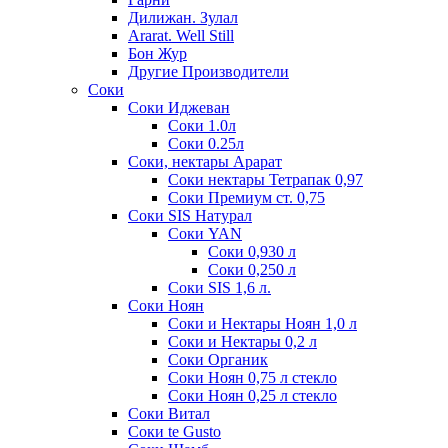
Дилижан. Зулал
Ararat. Well Still
Бон Жур
Другие Производители
Соки
Соки Иджеван
Соки 1.0л
Соки 0.25л
Соки, нектары Арарат
Соки нектары Тетрапак 0,97
Соки Премиум ст. 0,75
Соки SIS Натурал
Соки YAN
Соки 0,930 л
Соки 0,250 л
Соки SIS 1,6 л.
Соки Ноян
Соки и Нектары Ноян 1,0 л
Соки и Нектары 0,2 л
Соки Органик
Соки Ноян 0,75 л стекло
Соки Ноян 0,25 л стекло
Соки Витал
Соки te Gusto