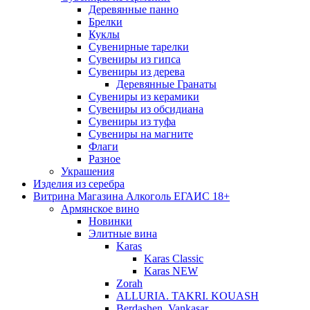
Деревянные панно
Брелки
Куклы
Сувенирные тарелки
Сувениры из гипса
Сувениры из дерева
Деревянные Гранаты
Сувениры из керамики
Сувениры из обсидиана
Сувениры из туфа
Сувениры на магните
Флаги
Разное
Украшения
Изделия из серебра
Витрина Магазина Алкоголь ЕГАИС 18+
Армянское вино
Новинки
Элитные вина
Karas
Karas Classic
Karas NEW
Zorah
ALLURIA. TAKRI. KOUASH
Berdashen. Vankasar