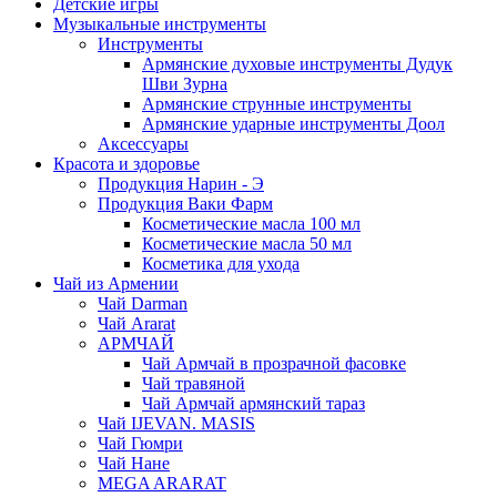
Детские игры
Музыкальные инструменты
Инструменты
Армянские духовые инструменты Дудук
Шви Зурна
Армянские струнные инструменты
Армянские ударные инструменты Доол
Аксессуары
Красота и здоровье
Продукция Нарин - Э
Продукция Ваки Фарм
Косметические масла 100 мл
Косметические масла 50 мл
Косметика для ухода
Чай из Армении
Чай Darman
Чай Ararat
АРМЧАЙ
Чай Армчай в прозрачной фасовке
Чай травяной
Чай Армчай армянский тараз
Чай IJEVAN. MASIS
Чай Гюмри
Чай Нане
MEGA ARARAT