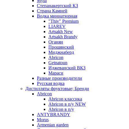
Муш
Степанакертский КЗ
Страна Камней
Водка миниатюрная
"Thiv" Premium
LIAREV
Artsakh New
Artsakh Brandy
Оганян
Прошянский
Миджнаберд
Abricon
Getnatoun
Иджеванский ВКЗ
Мараси
Разные производители
Русская водка
Дистилляты фруктовые; Бренди
Abricon
Abricon классика
Abricon в п/у NEW
Abricon в п/у
ANTYBRANDY
Morus
Armenian garden