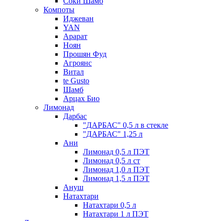
Соки Шамб
Компоты
Иджеван
YAN
Арарат
Ноян
Прошян Фуд
Агроянс
Витал
te Gusto
Шамб
Арцах Био
Лимонад
Дарбас
"ДАРБАС" 0,5 л в стекле
"ДАРБАС" 1,25 л
Ани
Лимонад 0,5 л ПЭТ
Лимонад 0,5 л ст
Лимонад 1,0 л ПЭТ
Лимонад 1,5 л ПЭТ
Ануш
Натахтари
Натахтари 0,5 л
Натахтари 1 л ПЭТ