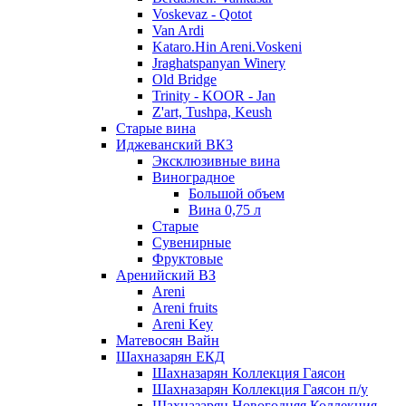
Voskevaz - Qotot
Van Ardi
Kataro.Hin Areni.Voskeni
Jraghatspanyan Winery
Old Bridge
Trinity - KOOR - Jan
Z'art, Tushpa, Keush
Старые вина
Иджеванский ВК3
Эксклюзивные вина
Виноградное
Большой объем
Вина 0,75 л
Старые
Сувенирные
Фруктовые
Аренийский ВЗ
Areni
Areni fruits
Areni Key
Матевосян Вайн
Шахназарян ЕКД
Шахназарян Коллекция Гаясон
Шахназарян Коллекция Гаясон п/у
Шахназарян Новогодняя Коллекция