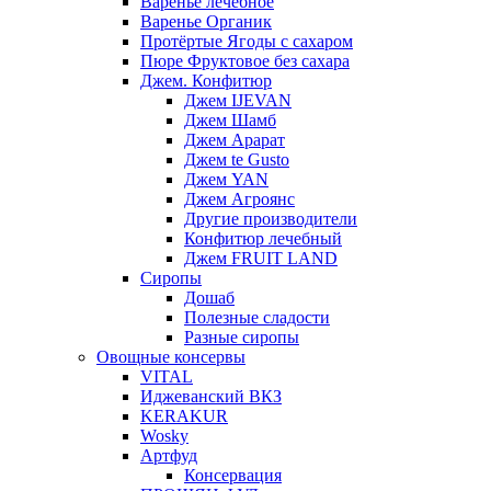
Варенье лечебное
Варенье Органик
Протёртые Ягоды с сахаром
Пюре Фруктовое без сахара
Джем. Конфитюр
Джем IJEVAN
Джем Шамб
Джем Арарат
Джем te Gusto
Джем YAN
Джем Агроянс
Другие производители
Конфитюр лечебный
Джем FRUIT LAND
Сиропы
Дошаб
Полезные сладости
Разные сиропы
Овощные консервы
VITAL
Иджеванский ВКЗ
KERAKUR
Wosky
Артфуд
Консервация