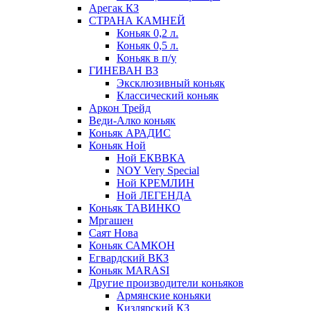
Арегак КЗ
СТРАНА КАМНЕЙ
Коньяк 0,2 л.
Коньяк 0,5 л.
Коньяк в п/у
ГИНЕВАН ВЗ
Эксклюзивный коньяк
Классический коньяк
Аркон Трейд
Веди-Алко коньяк
Коньяк АРАДИС
Коньяк Ной
Ной ЕКВВКА
NOY Very Special
Ной КРЕМЛИН
Ной ЛЕГЕНДА
Коньяк ТАВИНКО
Мргашен
Саят Нова
Коньяк САМКОН
Егвардский ВКЗ
Коньяк MARASI
Другие производители коньяков
Армянские коньяки
Кизлярский КЗ