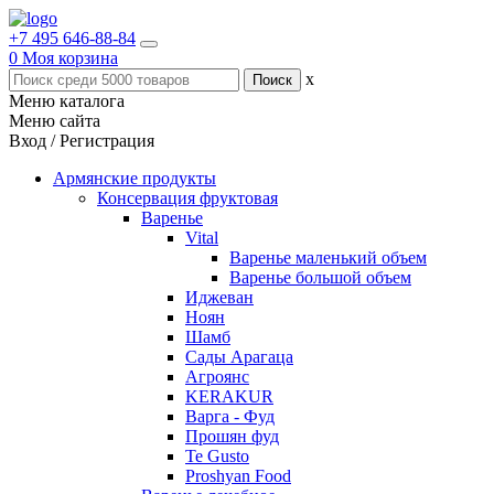
+7 495 646-88-84
0
Моя корзина
x
Меню каталога
Меню сайта
Вход / Регистрация
Армянские продукты
Консервация фруктовая
Варенье
Vital
Варенье маленький объем
Варенье большой объем
Иджеван
Ноян
Шамб
Сады Арагаца
Агроянс
KERAKUR
Варга - Фуд
Прошян фуд
Te Gusto
Proshyan Food