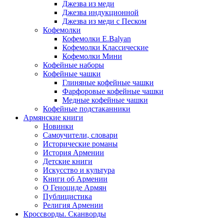
Джезва из меди
Джезва индукционной
Джезва из меди с Песком
Кофемолки
Кофемолки E.Balyan
Кофемолки Классические
Кофемолки Мини
Кофейные наборы
Кофейные чашки
Глиняные кофейные чашки
Фарфоровые кофейные чашки
Медные кофейные чашки
Кофейные подстаканники
Армянские книги
Новинки
Самоучители, словари
Исторические романы
История Армении
Детские книги
Иcкусство и культура
Книги об Армении
О Геноциде Армян
Публицистика
Религия Армении
Кроссворды. Сканворды