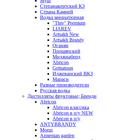
Муш
Степанакертский КЗ
Страна Камней
Водка миниатюрная
"Thiv" Premium
LIAREV
Artsakh New
Artsakh Brandy
Оганян
Прошянский
Миджнаберд
Abricon
Getnatoun
Иджеванский ВКЗ
Мараси
Разные производители
Русская водка
Дистилляты фруктовые; Бренди
Abricon
Abricon классика
Abricon в п/у NEW
Abricon в п/у
ANTYBRANDY
Morus
Armenian garden