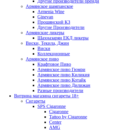
Другие производители бренди
Армянское шампанское
Armenia Wine
Ginevan
Прошянский КЗ
Другие Производители
Армянские ликеры
Шахназарян ЕКД ликеры
Виски, Текила, Джин
Виски
Коллекционные
Армянское пиво
Крафтовое Пиво
Армянское пиво Гюмри
Армянское пиво Киликия
Армянское пиво Котайк
Армянское пиво Дилижан
Разные производители
Витрина магазина сигареты 18+
Cигареты
SPS Cigaronne
Сigaronne
Tattoo by Cigaronne
Center
AMG