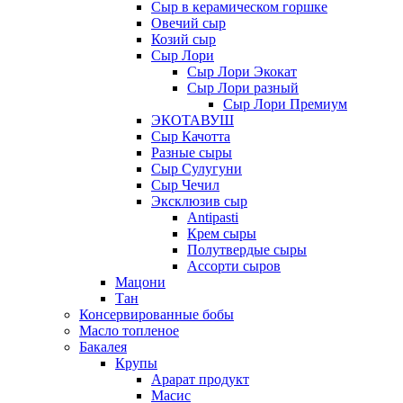
Сыр в керамическом горшке
Овечий сыр
Козий сыр
Сыр Лори
Сыр Лори Экокат
Сыр Лори разный
Сыр Лори Премиум
ЭКОТАВУШ
Сыр Качотта
Разные сыры
Сыр Сулугуни
Сыр Чечил
Эксклюзив сыр
Antipasti
Крем сыры
Полутвердые сыры
Ассорти сыров
Мацони
Тан
Консервированные бобы
Масло топленое
Бакалея
Крупы
Арарат продукт
Масис