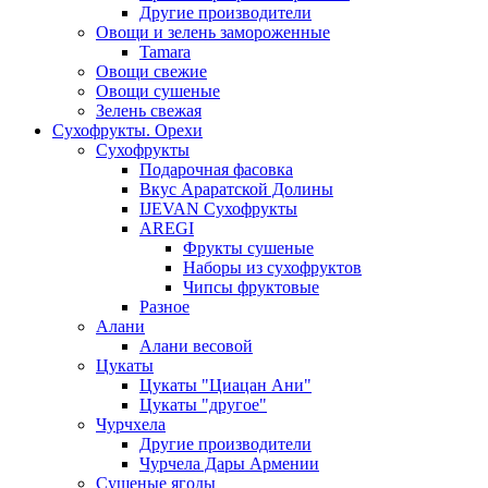
Другие производители
Овощи и зелень замороженные
Tamara
Овощи свежие
Овощи сушеные
Зелень свежая
Сухофрукты. Орехи
Сухофрукты
Подарочная фасовка
Вкус Араратской Долины
IJEVAN Сухофрукты
AREGI
Фрукты сушеные
Наборы из сухофруктов
Чипсы фруктовые
Разное
Алани
Алани весовой
Цукаты
Цукаты "Циацан Ани"
Цукаты "другое"
Чурчхела
Другие производители
Чурчела Дары Армении
Сушеные ягоды