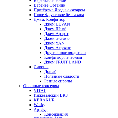
Варенье лечебное
Варенье Органик
Протёртые Ягоды с сахаром
Пюре Фруктовое без сахара
Джем. Конфитюр
Джем IJEVAN
Джем Шамб
Джем Арарат
Джем te Gusto
Джем YAN
Джем Агроянс
Другие производители
Конфитюр лечебный
Джем FRUIT LAND
Сиропы
Дошаб
Полезные сладости
Разные сиропы
Овощные консервы
VITAL
Иджеванский ВКЗ
KERAKUR
Wosky
Артфуд
Консервация