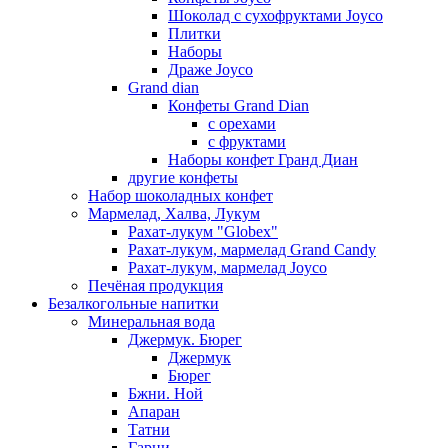
Шоколад с сухофруктами Joyco
Плитки
Наборы
Драже Joyco
Grand dian
Конфеты Grand Dian
с орехами
с фруктами
Наборы конфет Гранд Диан
другие конфеты
Набор шоколадных конфет
Мармелад, Халва, Лукум
Рахат-лукум "Globex"
Рахат-лукум, мармелад Grand Candy
Рахат-лукум, мармелад Joyco
Печёная продукция
Безалкогольные напитки
Минеральная вода
Джермук. Бюрег
Джермук
Бюрег
Бжни. Ной
Апаран
Татни
Гарни