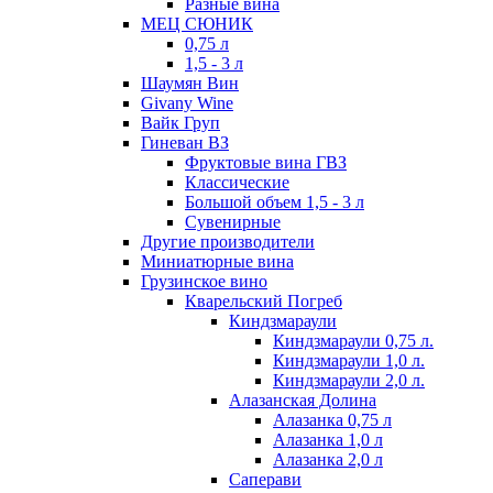
Разные вина
МЕЦ СЮНИК
0,75 л
1,5 - 3 л
Шаумян Вин
Givany Wine
Вайк Груп
Гиневан ВЗ
Фруктовые вина ГВЗ
Классические
Большой объем 1,5 - 3 л
Сувенирные
Другие производители
Миниатюрные вина
Грузинское вино
Кварельский Погреб
Киндзмараули
Киндзмараули 0,75 л.
Киндзмараули 1,0 л.
Киндзмараули 2,0 л.
Алазанская Долина
Алазанка 0,75 л
Алазанка 1,0 л
Алазанка 2,0 л
Саперави