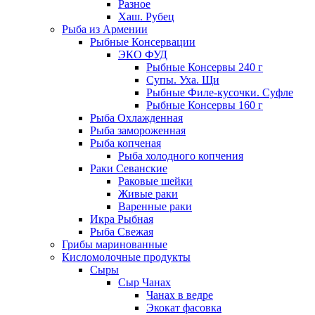
Разное
Хаш. Рубец
Рыба из Армении
Рыбные Консервации
ЭКО ФУД
Рыбные Консервы 240 г
Супы. Уха. Щи
Рыбные Филе-кусочки. Суфле
Рыбные Консервы 160 г
Рыба Охлажденная
Рыба замороженная
Рыба копченая
Рыба холодного копчения
Раки Севанские
Раковые шейки
Живые раки
Варенные раки
Икра Рыбная
Рыба Свежая
Грибы маринованные
Кисломолочные продукты
Сыры
Сыр Чанах
Чанах в ведре
Экокат фасовка