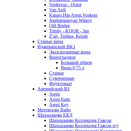
Voskevaz - Qotot
Van Ardi
Kataro.Hin Areni.Voskeni
Jraghatspanyan Winery
Old Bridge
Trinity - KOOR - Jan
Z'art, Tushpa, Keush
Старые вина
Иджеванский ВК3
Эксклюзивные вина
Виноградное
Большой объем
Вина 0,75 л
Старые
Сувенирные
Фруктовые
Аренийский ВЗ
Areni
Areni fruits
Areni Key
Матевосян Вайн
Шахназарян ЕКД
Шахназарян Коллекция Гаясон
Шахназарян Коллекция Гаясон п/у
Шахназарян Новогодняя Коллекция