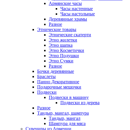
Армянские часы
Часы настенные
Часы настольные
Деревянные храмы
Разное
Этнические товары
Этнические скатерти
Этно жилетки
Этно шапка
Этно Косметички
Этно Подушки
Этно Сумки
Разное
Бочки деревянные
Браслеты
Панно Декоративное
Подарочные мешочки
Подвески
Подвески в машину
Подвески из дерева
Разное
Тандыр, мангал, шампура
Тандыр, мангал
Шампура для мяса
Сувениры из Армении