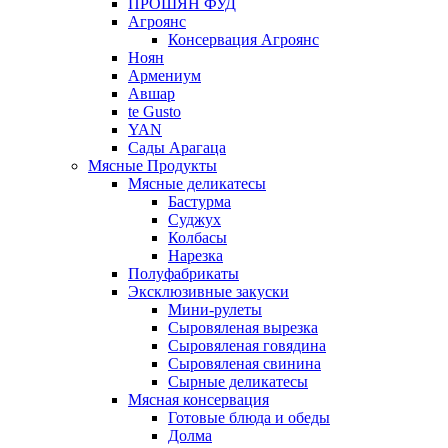
ПРОШЯН ФУД
Агроянс
Консервация Агроянс
Ноян
Армениум
Авшар
te Gusto
YAN
Сады Арагаца
Мясные Продукты
Мясные деликатесы
Бастурма
Суджух
Колбасы
Нарезка
Полуфабрикаты
Эксклюзивные закуски
Мини-рулеты
Сыровяленая вырезка
Сыровяленая говядина
Сыровяленая свинина
Сырные деликатесы
Мясная консервация
Готовые блюда и обеды
Долма