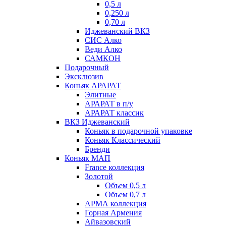
0,5 л
0,250 л
0,70 л
Иджеванский ВКЗ
СИС Алко
Веди Алко
САМКОН
Подарочный
Эксклюзив
Коньяк АРАРАТ
Элитные
АРАРАТ в п/у
АРАРАТ классик
ВКЗ Иджеванский
Коньяк в подарочной упаковке
Коньяк Классический
Бренди
Коньяк МАП
France коллекция
Золотой
Объем 0,5 л
Объем 0,7 л
АРМА коллекция
Горная Армения
Айвазовский