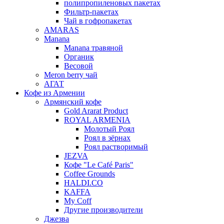
полипропиленовых пакетах
Фильтр-пакетах
Чай в гофропакетах
AMARAS
Manana
Manana травяной
Органик
Весовой
Meron berry чай
АГАТ
Кофе из Армении
Армянский кофе
Gold Ararat Product
ROYAL ARMENIA
Молотый Роял
Роял в зёрнах
Роял растворимый
JEZVA
Кофе "Le Café Paris"
Coffee Grounds
HALDI.CO
KAFFA
My Coff
Другие производители
Джезва