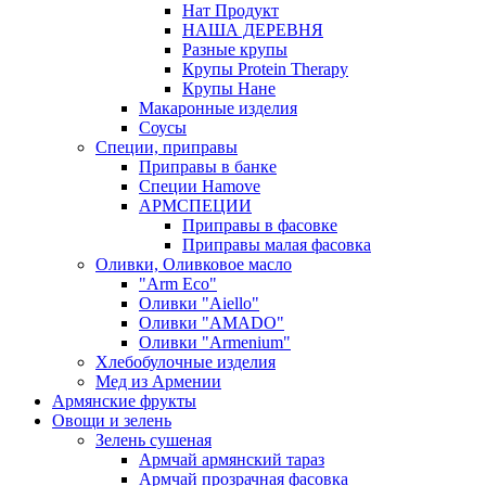
Нат Продукт
НАША ДЕРЕВНЯ
Разные крупы
Крупы Protein Therapy
Крупы Нане
Макаронные изделия
Соусы
Специи, приправы
Приправы в банке
Специи Hamove
АРМСПЕЦИИ
Приправы в фасовке
Приправы малая фасовка
Оливки, Оливковое масло
"Arm Eco"
Оливки "Aiello"
Оливки "AMADO"
Оливки "Armenium"
Хлебобулочные изделия
Мед из Армении
Армянские фрукты
Овощи и зелень
Зелень сушеная
Армчай армянский тараз
Армчай прозрачная фасовка