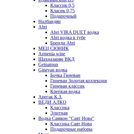
Классик 0,5
Класик 0,75
Подарочный
Налбандян
Abri
Abri VIRA DUET водка
Abri водка в тубе
Бренди Abri
МЕЦ СЮНИК
Armenia wine
Шахназарян ВКД
Getnatoun
Ginevan водка
Бочка Гиневан
Гиневан Золотая коллекция
Гиневан классик
Крепкая водка
Арегак К.З.
ВЕДИ АЛКО
Классика
Элитная
Водка Самкон "Саят Нова"
Классика Саят Нова
Подарочные наборы