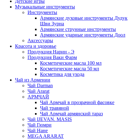
Детские игры
Музыкальные инструменты
Инструменты
Армянские духовые инструменты Дудук
Шви Зурна
Армянские струнные инструменты
Армянские ударные инструменты Доол
Аксессуары
Красота и здоровье
Продукция Нарин - Э
Продукция Ваки Фарм
Косметические масла 100 мл
Косметические масла 50 мл
Косметика для ухода
Чай из Армении
Чай Darman
Чай Ararat
АРМЧАЙ
Чай Армчай в прозрачной фасовке
Чай травяной
Чай Армчай армянский тараз
Чай IJEVAN. MASIS
Чай Гюмри
Чай Нане
MEGA ARARAT