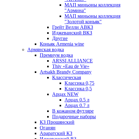
МАП миньоны коллекция
"Армина"
МАП миньоны коллекция
"Золотой коньяк"
Грейт Велли АВКЗ
Иджеванский ВКЗ
Другие
Коньяк Armenia wine
Армянская водка
Премиум водка
ARSSI ALLIANCE
Thiv «Eau de Vie»
Artsakh Brandy Company
Классическая
Классика 0,75
Классика 0,5
Арцах NEW
Арцах 0.5 л
Арцах 0.7 л
В кожаном футляре
Подарочные наборы
КЗ Прошянский
Оганян
Араратский КЗ
Иджеванский ВЗ