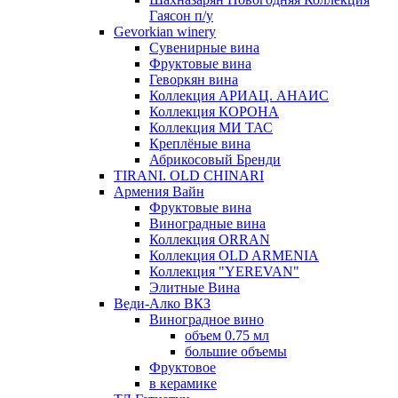
Гаясон п/у
Gevorkian winery
Сувенирные вина
Фруктовые вина
Геворкян вина
Коллекция АРИАЦ. АНАИС
Коллекция КОРОНА
Коллекция МИ ТАС
Креплёные вина
Абрикосовый Бренди
TIRANI. OLD CHINARI
Армения Вайн
Фруктовые вина
Виноградные вина
Коллекция ORRAN
Коллекция OLD ARMENIA
Коллекция "YEREVAN"
Элитные Вина
Веди-Алко ВКЗ
Виноградное вино
объем 0.75 мл
большие объемы
Фруктовое
в керамике