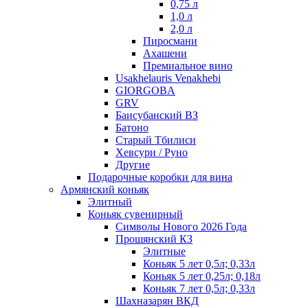
0,75 л
1,0 л
2,0 л
Пиросмани
Ахашени
Премиальное вино
Usakhelauris Venakhebi
GIORGOBA
GRV
Баисубанский ВЗ
Батоно
Старый Тбилиси
Хевсури / Руно
Другие
Подарочные коробки для вина
Армянский коньяк
Элитный
Коньяк сувенирный
Символы Нового 2026 Года
Прошянский КЗ
Элитные
Коньяк 5 лет 0,5л; 0,33л
Коньяк 5 лет 0,25л; 0,18л
Коньяк 7 лет 0,5л; 0,33л
Шахназарян ВКД