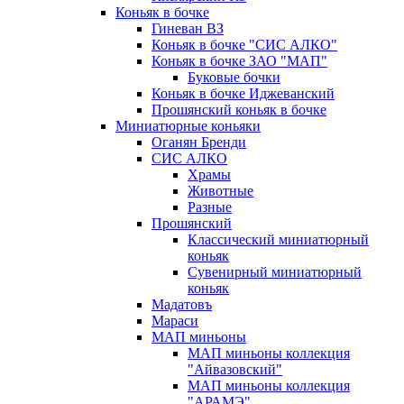
Коньяк в бочке
Гиневан ВЗ
Коньяк в бочке "СИС АЛКО"
Коньяк в бочке ЗАО "МАП"
Буковые бочки
Коньяк в бочке Иджеванский
Прошянский коньяк в бочке
Миниатюрные коньяки
Оганян Бренди
СИС АЛКО
Храмы
Животные
Разные
Прошянский
Классический миниатюрный
коньяк
Сувенирный миниатюрный
коньяк
Мадатовъ
Мараси
МАП миньоны
МАП миньоны коллекция
"Айвазовский"
МАП миньоны коллекция
"АРАМЭ"