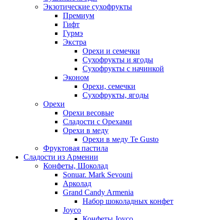
Экзотические сухофрукты
Премиум
Гифт
Гурмэ
Экстра
Орехи и семечки
Сухофрукты и ягоды
Сухофрукты с начинкой
Эконом
Орехи, семечки
Сухофрукты, ягоды
Орехи
Орехи весовые
Сладости с Орехами
Орехи в меду
Орехи в меду Te Gusto
Фруктовая пастила
Сладости из Армении
Конфеты, Шоколад
Sonuar. Mark Sevouni
Арколад
Grand Candy Armenia
Набор шоколадных конфет
Joyco
Конфеты Joyco