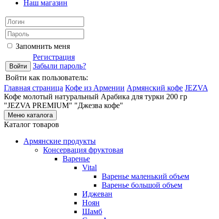
Наш магазин
Запомнить меня
Регистрация
Забыли пароль?
Войти как пользователь:
Главная страница
Кофе из Армении
Армянский кофе
JEZVA
Кофе молотый натуральный Арабика для турки 200 гр
"JEZVA PREMIUM" "Джезва кофе"
Меню каталога
Каталог товаров
Армянские продукты
Консервация фруктовая
Варенье
Vital
Варенье маленький объем
Варенье большой объем
Иджеван
Ноян
Шамб