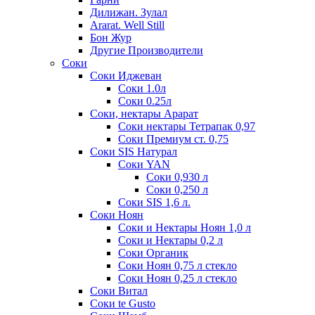
Дилижан. Зулал
Ararat. Well Still
Бон Жур
Другие Производители
Соки
Соки Иджеван
Соки 1.0л
Соки 0.25л
Соки, нектары Арарат
Соки нектары Тетрапак 0,97
Соки Премиум ст. 0,75
Соки SIS Натурал
Соки YAN
Соки 0,930 л
Соки 0,250 л
Соки SIS 1,6 л.
Соки Ноян
Соки и Нектары Ноян 1,0 л
Соки и Нектары 0,2 л
Соки Органик
Соки Ноян 0,75 л стекло
Соки Ноян 0,25 л стекло
Соки Витал
Соки te Gusto