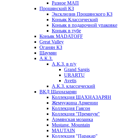
Разное МАП
Прошянский КЗ
Эксклюзив Прошянского КЗ
Коньяк Классический
Коньяк в подарочной упаковке
Коньяк в тубе
Коньяк MADATOFF
Great Valley
Оганян КЗ
Шаумян
А.К.З.
А.К.З. в п/у
Grand Sargis
URARTU
Avetis
А.К.З. классический
ВКД Шахназарян
Коллекция ШАХНАЗАРЯН
Жемчужина Армении
Коллекция Гаясон
Коллекция "Премиум"
Армянская мозаика
Mustang. Mountain
MAUTAIN
Коллекция "Паракар"