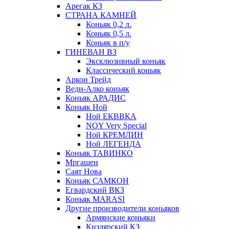
Арегак КЗ
СТРАНА КАМНЕЙ
Коньяк 0,2 л.
Коньяк 0,5 л.
Коньяк в п/у
ГИНЕВАН ВЗ
Эксклюзивный коньяк
Классический коньяк
Аркон Трейд
Веди-Алко коньяк
Коньяк АРАДИС
Коньяк Ной
Ной ЕКВВКА
NOY Very Special
Ной КРЕМЛИН
Ной ЛЕГЕНДА
Коньяк ТАВИНКО
Мргашен
Саят Нова
Коньяк САМКОН
Егвардский ВКЗ
Коньяк MARASI
Другие производители коньяков
Армянские коньяки
Кизлярский КЗ