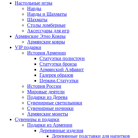
Настольные игры
Нарды
Нарды и Шахматы
Шахматы
Столы ломберные
Аксессуары для игр
Армянские Этно Ковры
Армянские ковры
VIP подарки
История Армении
Статуэтки полистоун
Статуэтки бронза
Армянский Алфавит
Галерея образов
Церкви.Статуэтки
История России
Мировые деятели
Подарки из Дерева
Сувенирные светильники
Сувенирные ночники
Армянские монеты
Сувениры и подарки
Подарки из Армении
Деревянные изделия
Деревянные подставки для напитков