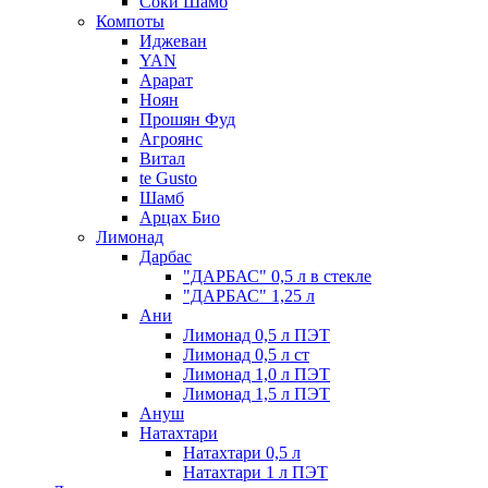
Соки Шамб
Компоты
Иджеван
YAN
Арарат
Ноян
Прошян Фуд
Агроянс
Витал
te Gusto
Шамб
Арцах Био
Лимонад
Дарбас
"ДАРБАС" 0,5 л в стекле
"ДАРБАС" 1,25 л
Ани
Лимонад 0,5 л ПЭТ
Лимонад 0,5 л ст
Лимонад 1,0 л ПЭТ
Лимонад 1,5 л ПЭТ
Ануш
Натахтари
Натахтари 0,5 л
Натахтари 1 л ПЭТ