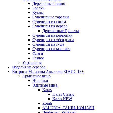
Деревянные панно
Брелки
Куклы
Сувенирные тарелки
Сувениры из гипса
Сувениры из дерева
Деревянные Гранаты
Сувениры из керамики
Сувениры из обсидиана
Сувениры из туфа
Сувениры на магните
Флаги
Разное
Украшения
Изделия из серебра
Витрина Магазина Алкоголь ЕГАИС 18+
Армянское вино
Новинки
Элитные вина
Karas
Karas Classic
Karas NEW
Zorah
ALLURIA. TAKRI. KOUASH
Berdashen. Vankasar