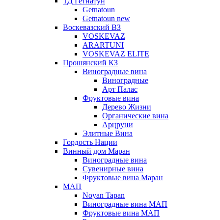
ТД Гетнатун
Getnatoun
Getnatoun new
Воскевазский ВЗ
VOSKEVAZ
ARARTUNI
VOSKEVAZ ELITE
Прошянский КЗ
Виноградные вина
Виноградные
Арт Палас
Фруктовые вина
Дерево Жизни
Органические вина
Арцруни
Элитные Вина
Гордость Нации
Винный дом Маран
Виноградные вина
Сувенирные вина
Фруктовые вина Маран
МАП
Noyan Tapan
Виноградные вина МАП
Фруктовые вина МАП