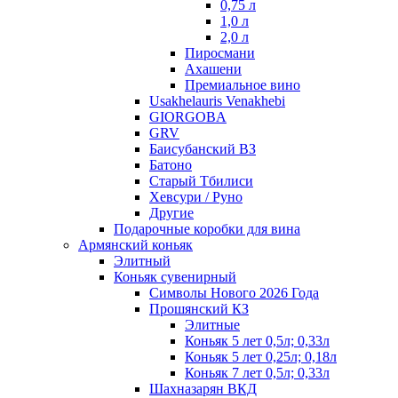
0,75 л
1,0 л
2,0 л
Пиросмани
Ахашени
Премиальное вино
Usakhelauris Venakhebi
GIORGOBA
GRV
Баисубанский ВЗ
Батоно
Старый Тбилиси
Хевсури / Руно
Другие
Подарочные коробки для вина
Армянский коньяк
Элитный
Коньяк сувенирный
Символы Нового 2026 Года
Прошянский КЗ
Элитные
Коньяк 5 лет 0,5л; 0,33л
Коньяк 5 лет 0,25л; 0,18л
Коньяк 7 лет 0,5л; 0,33л
Шахназарян ВКД