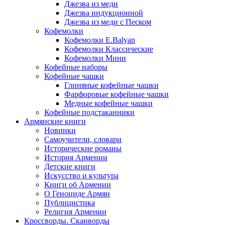
Джезва из меди
Джезва индукционной
Джезва из меди с Песком
Кофемолки
Кофемолки E.Balyan
Кофемолки Классические
Кофемолки Мини
Кофейные наборы
Кофейные чашки
Глиняные кофейные чашки
Фарфоровые кофейные чашки
Медные кофейные чашки
Кофейные подстаканники
Армянские книги
Новинки
Самоучители, словари
Исторические романы
История Армении
Детские книги
Иcкусство и культура
Книги об Армении
О Геноциде Армян
Публицистика
Религия Армении
Кроссворды. Сканворды