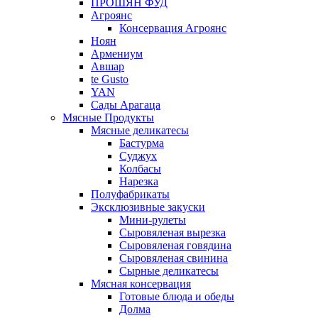
ПРОШЯН ФУД
Агроянс
Консервация Агроянс
Ноян
Армениум
Авшар
te Gusto
YAN
Сады Арагаца
Мясные Продукты
Мясные деликатесы
Бастурма
Суджух
Колбасы
Нарезка
Полуфабрикаты
Эксклюзивные закуски
Мини-рулеты
Сыровяленая вырезка
Сыровяленая говядина
Сыровяленая свинина
Сырные деликатесы
Мясная консервация
Готовые блюда и обеды
Долма