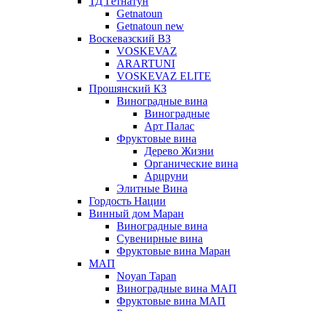
ТД Гетнатун
Getnatoun
Getnatoun new
Воскевазский ВЗ
VOSKEVAZ
ARARTUNI
VOSKEVAZ ELITE
Прошянский КЗ
Виноградные вина
Виноградные
Арт Палас
Фруктовые вина
Дерево Жизни
Органические вина
Арцруни
Элитные Вина
Гордость Нации
Винный дом Маран
Виноградные вина
Сувенирные вина
Фруктовые вина Маран
МАП
Noyan Tapan
Виноградные вина МАП
Фруктовые вина МАП