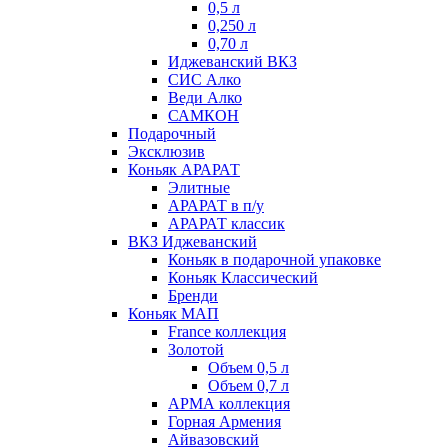
0,5 л
0,250 л
0,70 л
Иджеванский ВКЗ
СИС Алко
Веди Алко
САМКОН
Подарочный
Эксклюзив
Коньяк АРАРАТ
Элитные
АРАРАТ в п/у
АРАРАТ классик
ВКЗ Иджеванский
Коньяк в подарочной упаковке
Коньяк Классический
Бренди
Коньяк МАП
France коллекция
Золотой
Объем 0,5 л
Объем 0,7 л
АРМА коллекция
Горная Армения
Айвазовский