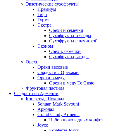
Экзотические сухофрукты
Премиум
Гифт
Гурмэ
Экстра
Орехи и семечки
Сухофрукты и ягоды
Сухофрукты с начинкой
Эконом
Орехи, семечки
Сухофрукты, ягоды
Орехи
Орехи весовые
Сладости с Орехами
Орехи в меду
Орехи в меду Te Gusto
Фруктовая пастила
Сладости из Армении
Конфеты, Шоколад
Sonuar. Mark Sevouni
Арколад
Grand Candy Armenia
Набор шоколадных конфет
Joyco
Конфеты Joyco