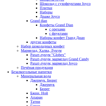
Шоколад с сухофруктами Joyco
Плитки
Наборы
Драже Joyco
Grand dian
Конфеты Grand Dian
с орехами
с фруктами
Наборы конфет Гранд Диан
другие конфеты
Набор шоколадных конфет
Мармелад, Халва, Лукум
Рахат-лукум "Globex"
Рахат-лукум, мармелад Grand Candy
Рахат-лукум, мармелад Joyco
Печёная продукция
Безалкогольные напитки
Минеральная вода
Джермук. Бюрег
Джермук
Бюрег
Бжни. Ной
Апаран
Татни
Гарни