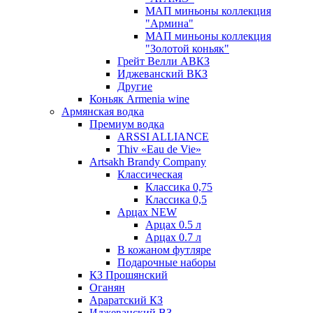
МАП миньоны коллекция
"Армина"
МАП миньоны коллекция
"Золотой коньяк"
Грейт Велли АВКЗ
Иджеванский ВКЗ
Другие
Коньяк Armenia wine
Армянская водка
Премиум водка
ARSSI ALLIANCE
Thiv «Eau de Vie»
Artsakh Brandy Company
Классическая
Классика 0,75
Классика 0,5
Арцах NEW
Арцах 0.5 л
Арцах 0.7 л
В кожаном футляре
Подарочные наборы
КЗ Прошянский
Оганян
Араратский КЗ
Иджеванский ВЗ