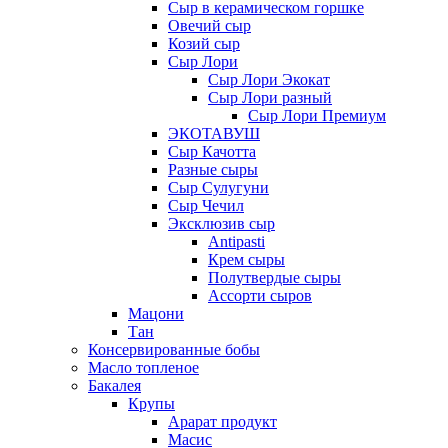
Сыр в керамическом горшке
Овечий сыр
Козий сыр
Сыр Лори
Сыр Лори Экокат
Сыр Лори разный
Сыр Лори Премиум
ЭКОТАВУШ
Сыр Качотта
Разные сыры
Сыр Сулугуни
Сыр Чечил
Эксклюзив сыр
Antipasti
Крем сыры
Полутвердые сыры
Ассорти сыров
Мацони
Тан
Консервированные бобы
Масло топленое
Бакалея
Крупы
Арарат продукт
Масис