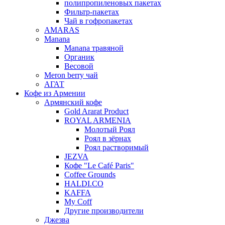
полипропиленовых пакетах
Фильтр-пакетах
Чай в гофропакетах
AMARAS
Manana
Manana травяной
Органик
Весовой
Meron berry чай
АГАТ
Кофе из Армении
Армянский кофе
Gold Ararat Product
ROYAL ARMENIA
Молотый Роял
Роял в зёрнах
Роял растворимый
JEZVA
Кофе "Le Café Paris"
Coffee Grounds
HALDI.CO
KAFFA
My Coff
Другие производители
Джезва