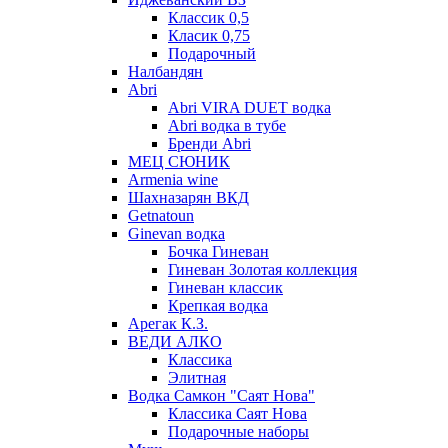
Классик 0,5
Класик 0,75
Подарочный
Налбандян
Abri
Abri VIRA DUET водка
Abri водка в тубе
Бренди Abri
МЕЦ СЮНИК
Armenia wine
Шахназарян ВКД
Getnatoun
Ginevan водка
Бочка Гиневан
Гиневан Золотая коллекция
Гиневан классик
Крепкая водка
Арегак К.З.
ВЕДИ АЛКО
Классика
Элитная
Водка Самкон "Саят Нова"
Классика Саят Нова
Подарочные наборы