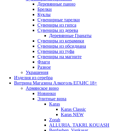
Деревянные панно
Брелки
Куклы
Сувенирные тарелки
Сувениры из гипса
Сувениры из дерева
Деревянные Гранаты
Сувениры из керамики
Сувениры из обсидиана
Сувениры из туфа
Сувениры на магните
Флаги
Разное
Украшения
Изделия из серебра
Витрина Магазина Алкоголь ЕГАИС 18+
Армянское вино
Новинки
Элитные вина
Karas
Karas Classic
Karas NEW
Zorah
ALLURIA. TAKRI. KOUASH
Berdashen. Vankasar