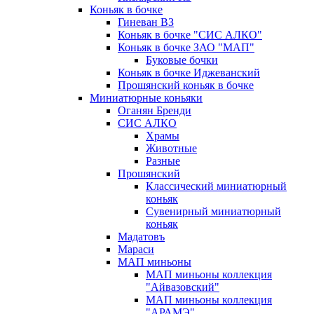
Коньяк в бочке
Гиневан ВЗ
Коньяк в бочке "СИС АЛКО"
Коньяк в бочке ЗАО "МАП"
Буковые бочки
Коньяк в бочке Иджеванский
Прошянский коньяк в бочке
Миниатюрные коньяки
Оганян Бренди
СИС АЛКО
Храмы
Животные
Разные
Прошянский
Классический миниатюрный
коньяк
Сувенирный миниатюрный
коньяк
Мадатовъ
Мараси
МАП миньоны
МАП миньоны коллекция
"Айвазовский"
МАП миньоны коллекция
"АРАМЭ"