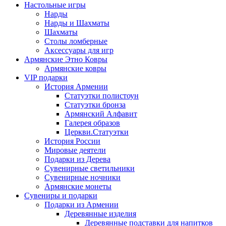
Настольные игры
Нарды
Нарды и Шахматы
Шахматы
Столы ломберные
Аксессуары для игр
Армянские Этно Ковры
Армянские ковры
VIP подарки
История Армении
Статуэтки полистоун
Статуэтки бронза
Армянский Алфавит
Галерея образов
Церкви.Статуэтки
История России
Мировые деятели
Подарки из Дерева
Сувенирные светильники
Сувенирные ночники
Армянские монеты
Сувениры и подарки
Подарки из Армении
Деревянные изделия
Деревянные подставки для напитков