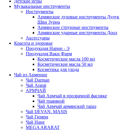
Детские игры
Музыкальные инструменты
Инструменты
Армянские духовые инструменты Дудук
Шви Зурна
Армянские струнные инструменты
Армянские ударные инструменты Доол
Аксессуары
Красота и здоровье
Продукция Нарин - Э
Продукция Ваки Фарм
Косметические масла 100 мл
Косметические масла 50 мл
Косметика для ухода
Чай из Армении
Чай Darman
Чай Ararat
АРМЧАЙ
Чай Армчай в прозрачной фасовке
Чай травяной
Чай Армчай армянский тараз
Чай IJEVAN. MASIS
Чай Гюмри
Чай Нане
MEGA ARARAT