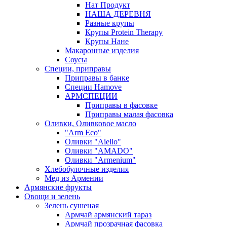
Нат Продукт
НАША ДЕРЕВНЯ
Разные крупы
Крупы Protein Therapy
Крупы Нане
Макаронные изделия
Соусы
Специи, приправы
Приправы в банке
Специи Hamove
АРМСПЕЦИИ
Приправы в фасовке
Приправы малая фасовка
Оливки, Оливковое масло
"Arm Eco"
Оливки "Aiello"
Оливки "AMADO"
Оливки "Armenium"
Хлебобулочные изделия
Мед из Армении
Армянские фрукты
Овощи и зелень
Зелень сушеная
Армчай армянский тараз
Армчай прозрачная фасовка