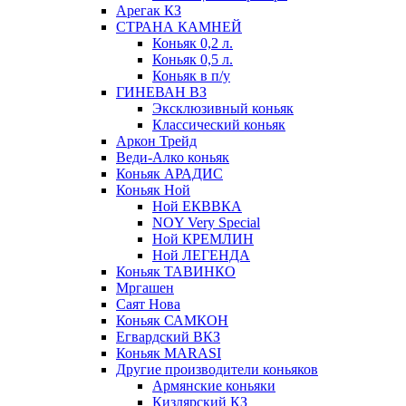
Арегак КЗ
СТРАНА КАМНЕЙ
Коньяк 0,2 л.
Коньяк 0,5 л.
Коньяк в п/у
ГИНЕВАН ВЗ
Эксклюзивный коньяк
Классический коньяк
Аркон Трейд
Веди-Алко коньяк
Коньяк АРАДИС
Коньяк Ной
Ной ЕКВВКА
NOY Very Special
Ной КРЕМЛИН
Ной ЛЕГЕНДА
Коньяк ТАВИНКО
Мргашен
Саят Нова
Коньяк САМКОН
Егвардский ВКЗ
Коньяк MARASI
Другие производители коньяков
Армянские коньяки
Кизлярский КЗ