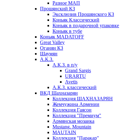
Разное МАП
Прошянский КЗ
Эксклюзив Прошянского КЗ
Коньяк Классический
Коньяк в подарочной упаковке
Коньяк в тубе
Коньяк MADATOFF
Great Valley
Оганян КЗ
Шаумян
А.К.З.
А.К.З. в п/у
Grand Sargis
URARTU
Avetis
А.К.З. классический
ВКД Шахназарян
Коллекция ШАХНАЗАРЯН
Жемчужина Армении
Коллекция Гаясон
Коллекция "Премиум"
Армянская мозаика
Mustang. Mountain
MAUTAIN
Коллекция "Паракар"