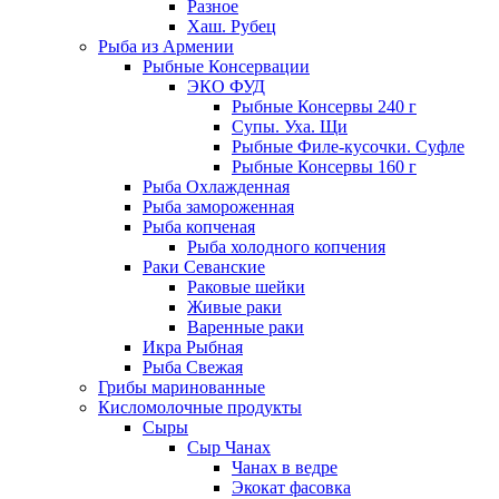
Разное
Хаш. Рубец
Рыба из Армении
Рыбные Консервации
ЭКО ФУД
Рыбные Консервы 240 г
Супы. Уха. Щи
Рыбные Филе-кусочки. Суфле
Рыбные Консервы 160 г
Рыба Охлажденная
Рыба замороженная
Рыба копченая
Рыба холодного копчения
Раки Севанские
Раковые шейки
Живые раки
Варенные раки
Икра Рыбная
Рыба Свежая
Грибы маринованные
Кисломолочные продукты
Сыры
Сыр Чанах
Чанах в ведре
Экокат фасовка