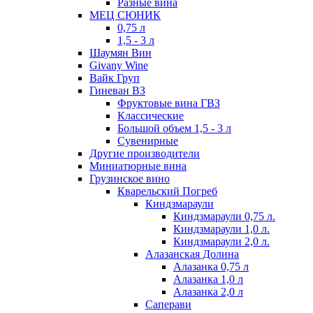
Разные вина
МЕЦ СЮНИК
0,75 л
1,5 - 3 л
Шаумян Вин
Givany Wine
Вайк Груп
Гиневан ВЗ
Фруктовые вина ГВЗ
Классические
Большой объем 1,5 - 3 л
Сувенирные
Другие производители
Миниатюрные вина
Грузинское вино
Кварельский Погреб
Киндзмараули
Киндзмараули 0,75 л.
Киндзмараули 1,0 л.
Киндзмараули 2,0 л.
Алазанская Долина
Алазанка 0,75 л
Алазанка 1,0 л
Алазанка 2,0 л
Саперави