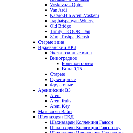
Voskevaz - Qotot
Van Ardi
Kataro.Hin Areni.Voskeni
Jraghatspanyan Winery
Old Bridge
Trinity - KOOR - Jan
Z'art, Tushpa, Keush
Старые вина
Иджеванский ВК3
Эксклюзивные вина
Виноградное
Большой объем
Вина 0,75 л
Старые
Сувенирные
Фруктовые
Аренийский ВЗ
Areni
Areni fruits
Areni Key
Матевосян Вайн
Шахназарян ЕКД
Шахназарян Коллекция Гаясон
Шахназарян Коллекция Гаясон п/у
Шахназарян Новогодняя Коллекция