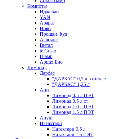
Соки Шамб
Компоты
Иджеван
YAN
Арарат
Ноян
Прошян Фуд
Агроянс
Витал
te Gusto
Шамб
Арцах Био
Лимонад
Дарбас
"ДАРБАС" 0,5 л в стекле
"ДАРБАС" 1,25 л
Ани
Лимонад 0,5 л ПЭТ
Лимонад 0,5 л ст
Лимонад 1,0 л ПЭТ
Лимонад 1,5 л ПЭТ
Ануш
Натахтари
Натахтари 0,5 л
Натахтари 1 л ПЭТ