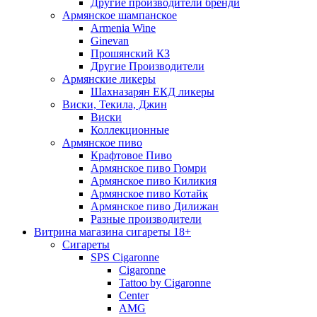
Другие производители бренди
Армянское шампанское
Armenia Wine
Ginevan
Прошянский КЗ
Другие Производители
Армянские ликеры
Шахназарян ЕКД ликеры
Виски, Текила, Джин
Виски
Коллекционные
Армянское пиво
Крафтовое Пиво
Армянское пиво Гюмри
Армянское пиво Киликия
Армянское пиво Котайк
Армянское пиво Дилижан
Разные производители
Витрина магазина сигареты 18+
Cигареты
SPS Cigaronne
Сigaronne
Tattoo by Cigaronne
Center
AMG