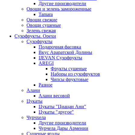
Другие производители
Овощи и зелень замороженные
Tamara
Овощи свежие
Овощи сушеные
Зелень свежая
Сухофрукты. Орехи
Сухофрукты
Подарочная фасовка
Вкус Араратской Долины
IJEVAN Сухофрукты
AREGI
Фрукты сушеные
Наборы из сухофруктов
Чипсы фруктовые
Разное
Алани
Алани весовой
Цукаты
Цукаты "Циацан Ани"
Цукаты "другое"
Чурчхела
Другие производители
Чурчела Дары Армении
Сушеные ягоды