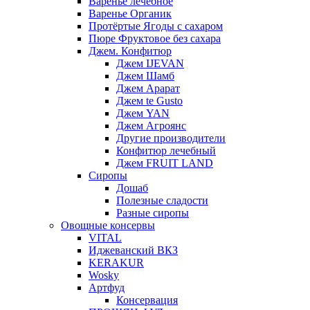
Варенье лечебное
Варенье Органик
Протёртые Ягоды с сахаром
Пюре Фруктовое без сахара
Джем. Конфитюр
Джем IJEVAN
Джем Шамб
Джем Арарат
Джем te Gusto
Джем YAN
Джем Агроянс
Другие производители
Конфитюр лечебный
Джем FRUIT LAND
Сиропы
Дошаб
Полезные сладости
Разные сиропы
Овощные консервы
VITAL
Иджеванский ВКЗ
KERAKUR
Wosky
Артфуд
Консервация