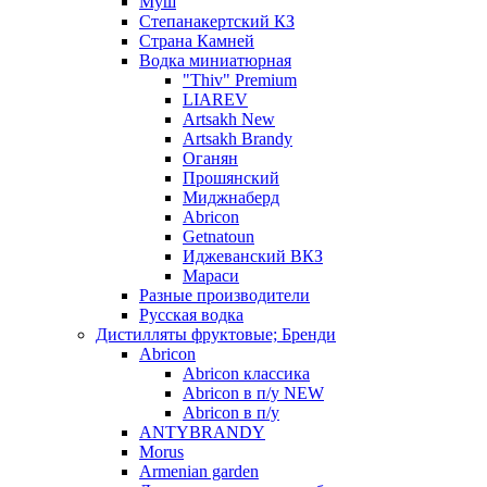
Муш
Степанакертский КЗ
Страна Камней
Водка миниатюрная
"Thiv" Premium
LIAREV
Artsakh New
Artsakh Brandy
Оганян
Прошянский
Миджнаберд
Abricon
Getnatoun
Иджеванский ВКЗ
Мараси
Разные производители
Русская водка
Дистилляты фруктовые; Бренди
Abricon
Abricon классика
Abricon в п/у NEW
Abricon в п/у
ANTYBRANDY
Morus
Armenian garden