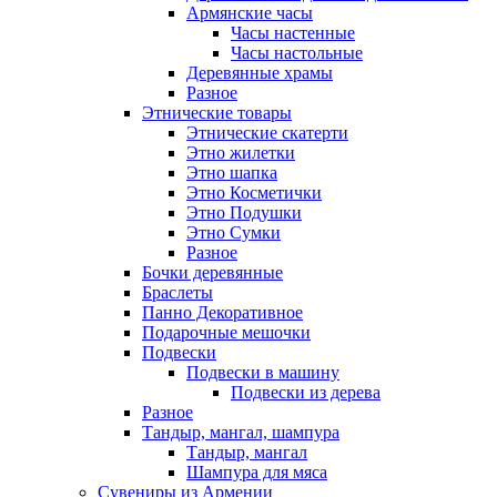
Армянские часы
Часы настенные
Часы настольные
Деревянные храмы
Разное
Этнические товары
Этнические скатерти
Этно жилетки
Этно шапка
Этно Косметички
Этно Подушки
Этно Сумки
Разное
Бочки деревянные
Браслеты
Панно Декоративное
Подарочные мешочки
Подвески
Подвески в машину
Подвески из дерева
Разное
Тандыр, мангал, шампура
Тандыр, мангал
Шампура для мяса
Сувениры из Армении