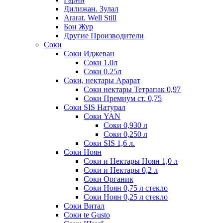
Дилижан. Зулал
Ararat. Well Still
Бон Жур
Другие Производители
Соки
Соки Иджеван
Соки 1.0л
Соки 0.25л
Соки, нектары Арарат
Соки нектары Тетрапак 0,97
Соки Премиум ст. 0,75
Соки SIS Натурал
Соки YAN
Соки 0,930 л
Соки 0,250 л
Соки SIS 1,6 л.
Соки Ноян
Соки и Нектары Ноян 1,0 л
Соки и Нектары 0,2 л
Соки Органик
Соки Ноян 0,75 л стекло
Соки Ноян 0,25 л стекло
Соки Витал
Соки te Gusto