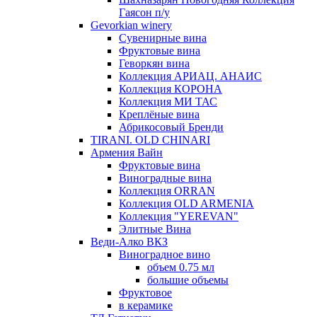
Гаясон п/у
Gevorkian winery
Сувенирные вина
Фруктовые вина
Геворкян вина
Коллекция АРИАЦ. АНАИС
Коллекция КОРОНА
Коллекция МИ ТАС
Креплёные вина
Абрикосовый Бренди
TIRANI. OLD CHINARI
Армения Вайн
Фруктовые вина
Виноградные вина
Коллекция ORRAN
Коллекция OLD ARMENIA
Коллекция "YEREVAN"
Элитные Вина
Веди-Алко ВКЗ
Виноградное вино
объем 0.75 мл
большие объемы
Фруктовое
в керамике