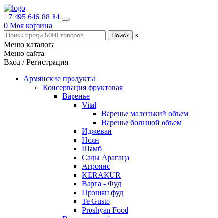
+7 495 646-88-84
0
Моя корзина
x
Меню каталога
Меню сайта
Вход / Регистрация
Армянские продукты
Консервация фруктовая
Варенье
Vital
Варенье маленький объем
Варенье большой объем
Иджеван
Ноян
Шамб
Сады Арагаца
Агроянс
KERAKUR
Варга - Фуд
Прошян фуд
Te Gusto
Proshyan Food