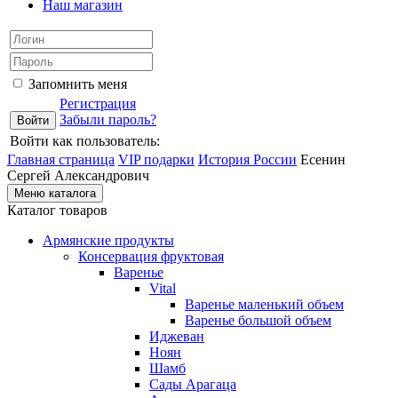
Наш магазин
Запомнить меня
Регистрация
Забыли пароль?
Войти как пользователь:
Главная страница
VIP подарки
История России
Есенин
Сергей Александрович
Меню каталога
Каталог товаров
Армянские продукты
Консервация фруктовая
Варенье
Vital
Варенье маленький объем
Варенье большой объем
Иджеван
Ноян
Шамб
Сады Арагаца