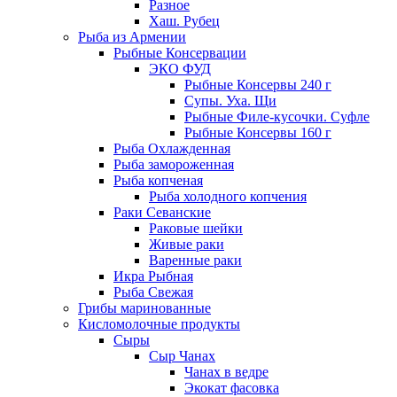
Разное
Хаш. Рубец
Рыба из Армении
Рыбные Консервации
ЭКО ФУД
Рыбные Консервы 240 г
Супы. Уха. Щи
Рыбные Филе-кусочки. Суфле
Рыбные Консервы 160 г
Рыба Охлажденная
Рыба замороженная
Рыба копченая
Рыба холодного копчения
Раки Севанские
Раковые шейки
Живые раки
Варенные раки
Икра Рыбная
Рыба Свежая
Грибы маринованные
Кисломолочные продукты
Сыры
Сыр Чанах
Чанах в ведре
Экокат фасовка