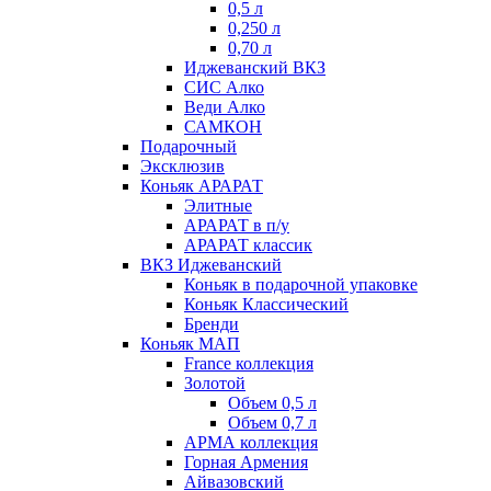
0,5 л
0,250 л
0,70 л
Иджеванский ВКЗ
СИС Алко
Веди Алко
САМКОН
Подарочный
Эксклюзив
Коньяк АРАРАТ
Элитные
АРАРАТ в п/у
АРАРАТ классик
ВКЗ Иджеванский
Коньяк в подарочной упаковке
Коньяк Классический
Бренди
Коньяк МАП
France коллекция
Золотой
Объем 0,5 л
Объем 0,7 л
АРМА коллекция
Горная Армения
Айвазовский