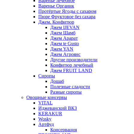
Варенье лечебное
Варенье Органик
Протёртые Ягоды с сахаром
Пюре Фруктовое без сахара
Джем. Конфитюр
Джем IJEVAN
Джем Шамб
Джем Арарат
Джем te Gusto
Джем YAN
Джем Агроянс
Другие производители
Конфитюр лечебный
Джем FRUIT LAND
Сиропы
Дошаб
Полезные сладости
Разные сиропы
Овощные консервы
VITAL
Иджеванский ВКЗ
KERAKUR
Wosky
Артфуд
Консервация