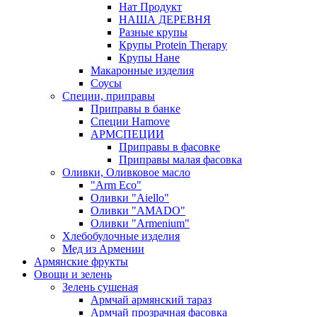
Нат Продукт
НАША ДЕРЕВНЯ
Разные крупы
Крупы Protein Therapy
Крупы Нане
Макаронные изделия
Соусы
Специи, приправы
Приправы в банке
Специи Hamove
АРМСПЕЦИИ
Приправы в фасовке
Приправы малая фасовка
Оливки, Оливковое масло
"Arm Eco"
Оливки "Aiello"
Оливки "AMADO"
Оливки "Armenium"
Хлебобулочные изделия
Мед из Армении
Армянские фрукты
Овощи и зелень
Зелень сушеная
Армчай армянский тараз
Армчай прозрачная фасовка