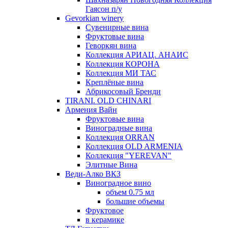
Гаясон п/у
Gevorkian winery
Сувенирные вина
Фруктовые вина
Геворкян вина
Коллекция АРИАЦ. АНАИС
Коллекция КОРОНА
Коллекция МИ ТАС
Креплёные вина
Абрикосовый Бренди
TIRANI. OLD CHINARI
Армения Вайн
Фруктовые вина
Виноградные вина
Коллекция ORRAN
Коллекция OLD ARMENIA
Коллекция "YEREVAN"
Элитные Вина
Веди-Алко ВКЗ
Виноградное вино
объем 0.75 мл
большие объемы
Фруктовое
в керамике