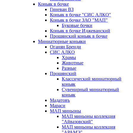
Коньяк в бочке
Гиневан ВЗ
Коньяк в бочке "СИС АЛКО"
Коньяк в бочке ЗАО "МАП"
Буковые бочки
Коньяк в бочке Иджеванский
Прошянский коньяк в бочке
Миниатюрные коньяки
Оганян Бренди
СИС АЛКО
Храмы
Животные
Разные
Прошянский
Классический миниатюрный
коньяк
Сувенирный миниатюрный
коньяк
Мадатовъ
Мараси
МАП миньоны
МАП миньоны коллекция
"Айвазовский"
МАП миньоны коллекция
"АРАМЭ"