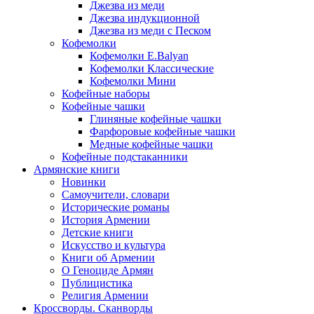
Джезва из меди
Джезва индукционной
Джезва из меди с Песком
Кофемолки
Кофемолки E.Balyan
Кофемолки Классические
Кофемолки Мини
Кофейные наборы
Кофейные чашки
Глиняные кофейные чашки
Фарфоровые кофейные чашки
Медные кофейные чашки
Кофейные подстаканники
Армянские книги
Новинки
Самоучители, словари
Исторические романы
История Армении
Детские книги
Иcкусство и культура
Книги об Армении
О Геноциде Армян
Публицистика
Религия Армении
Кроссворды. Сканворды