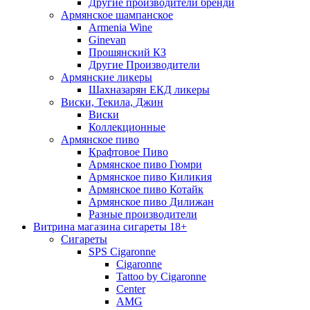
Другие производители бренди
Армянское шампанское
Armenia Wine
Ginevan
Прошянский КЗ
Другие Производители
Армянские ликеры
Шахназарян ЕКД ликеры
Виски, Текила, Джин
Виски
Коллекционные
Армянское пиво
Крафтовое Пиво
Армянское пиво Гюмри
Армянское пиво Киликия
Армянское пиво Котайк
Армянское пиво Дилижан
Разные производители
Витрина магазина сигареты 18+
Cигареты
SPS Cigaronne
Сigaronne
Tattoo by Cigaronne
Center
AMG