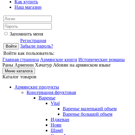
Как купить
Наш магазин
Запомнить меня
Регистрация
Забыли пароль?
Войти как пользователь:
Главная страница
Армянские книги
Исторические романы
Раны Армении Хачатур Абовян на армянском языке
Меню каталога
Каталог товаров
Армянские продукты
Консервация фруктовая
Варенье
Vital
Варенье маленький объем
Варенье большой объем
Иджеван
Ноян
Шамб