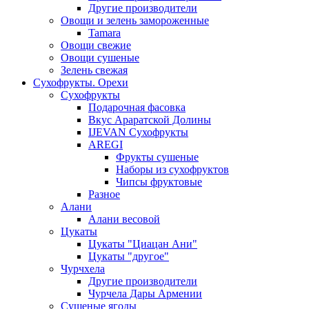
Другие производители
Овощи и зелень замороженные
Tamara
Овощи свежие
Овощи сушеные
Зелень свежая
Сухофрукты. Орехи
Сухофрукты
Подарочная фасовка
Вкус Араратской Долины
IJEVAN Сухофрукты
AREGI
Фрукты сушеные
Наборы из сухофруктов
Чипсы фруктовые
Разное
Алани
Алани весовой
Цукаты
Цукаты "Циацан Ани"
Цукаты "другое"
Чурчхела
Другие производители
Чурчела Дары Армении
Сушеные ягоды