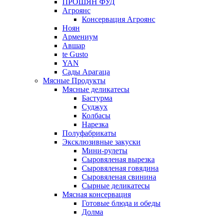
ПРОШЯН ФУД
Агроянс
Консервация Агроянс
Ноян
Армениум
Авшар
te Gusto
YAN
Сады Арагаца
Мясные Продукты
Мясные деликатесы
Бастурма
Суджух
Колбасы
Нарезка
Полуфабрикаты
Эксклюзивные закуски
Мини-рулеты
Сыровяленая вырезка
Сыровяленая говядина
Сыровяленая свинина
Сырные деликатесы
Мясная консервация
Готовые блюда и обеды
Долма