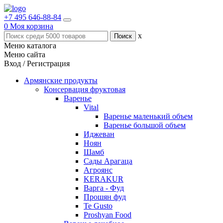
+7 495 646-88-84
0
Моя корзина
x
Меню каталога
Меню сайта
Вход / Регистрация
Армянские продукты
Консервация фруктовая
Варенье
Vital
Варенье маленький объем
Варенье большой объем
Иджеван
Ноян
Шамб
Сады Арагаца
Агроянс
KERAKUR
Варга - Фуд
Прошян фуд
Te Gusto
Proshyan Food