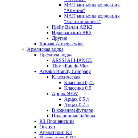
МАП миньоны коллекция
"Армина"
МАП миньоны коллекция
"Золотой коньяк"
Грейт Велли АВКЗ
Иджеванский ВКЗ
Другие
Коньяк Armenia wine
Армянская водка
Премиум водка
ARSSI ALLIANCE
Thiv «Eau de Vie»
Artsakh Brandy Company
Классическая
Классика 0,75
Классика 0,5
Арцах NEW
Арцах 0.5 л
Арцах 0.7 л
В кожаном футляре
Подарочные наборы
КЗ Прошянский
Оганян
Араратский КЗ
Иджеванский ВЗ