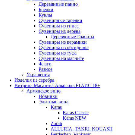
Деревянные панно
Брелки
Куклы
Сувенирные тарелки
Сувениры из гипса
Сувениры из дерева
Деревянные Гранаты
Сувениры из керамики
Сувениры из обсидиана
Сувениры из туфа
Сувениры на магните
Флаги
Разное
Украшения
Изделия из серебра
Витрина Магазина Алкоголь ЕГАИС 18+
Армянское вино
Новинки
Элитные вина
Karas
Karas Classic
Karas NEW
Zorah
ALLURIA. TAKRI. KOUASH
Berdashen. Vankasar