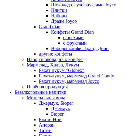
Шоколад с сухофруктами Joyco
Плитки
Наборы
Драже Joyco
Grand dian
Конфеты Grand Dian
с орехами
с фруктами
Наборы конфет Гранд Диан
другие конфеты
Набор шоколадных конфет
Мармелад, Халва, Лукум
Рахат-лукум "Globex"
Рахат-лукум, мармелад Grand Candy
Рахат-лукум, мармелад Joyco
Печёная продукция
Безалкогольные напитки
Минеральная вода
Джермук. Бюрег
Джермук
Бюрег
Бжни. Ной
Апаран
Татни
Гарни