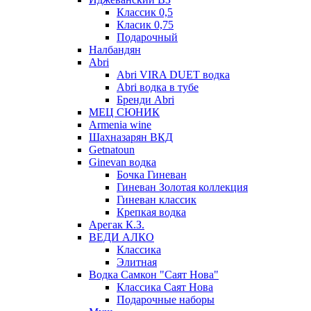
Классик 0,5
Класик 0,75
Подарочный
Налбандян
Abri
Abri VIRA DUET водка
Abri водка в тубе
Бренди Abri
МЕЦ СЮНИК
Armenia wine
Шахназарян ВКД
Getnatoun
Ginevan водка
Бочка Гиневан
Гиневан Золотая коллекция
Гиневан классик
Крепкая водка
Арегак К.З.
ВЕДИ АЛКО
Классика
Элитная
Водка Самкон "Саят Нова"
Классика Саят Нова
Подарочные наборы