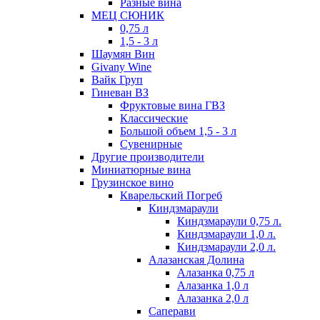
Разные вина
МЕЦ СЮНИК
0,75 л
1,5 - 3 л
Шаумян Вин
Givany Wine
Вайк Груп
Гиневан ВЗ
Фруктовые вина ГВЗ
Классические
Большой объем 1,5 - 3 л
Сувенирные
Другие производители
Миниатюрные вина
Грузинское вино
Кварельский Погреб
Киндзмараули
Киндзмараули 0,75 л.
Киндзмараули 1,0 л.
Киндзмараули 2,0 л.
Алазанская Долина
Алазанка 0,75 л
Алазанка 1,0 л
Алазанка 2,0 л
Саперави