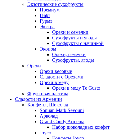
Экзотические сухофрукты
Премиум
Гифт
Гурмэ
Экстра
Орехи и семечки
Сухофрукты и ягоды
Сухофрукты с начинкой
Эконом
Орехи, семечки
Сухофрукты, ягоды
Орехи
Орехи весовые
Сладости с Орехами
Орехи в меду
Орехи в меду Te Gusto
Фруктовая пастила
Сладости из Армении
Конфеты, Шоколад
Sonuar. Mark Sevouni
Арколад
Grand Candy Armenia
Набор шоколадных конфет
Joyco
Конфеты Joyco