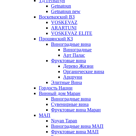
ТД Гетнатун
Getnatoun
Getnatoun new
Воскевазский ВЗ
VOSKEVAZ
ARARTUNI
VOSKEVAZ ELITE
Прошянский КЗ
Виноградные вина
Виноградные
Арт Палас
Фруктовые вина
Дерево Жизни
Органические вина
Арцруни
Элитные Вина
Гордость Нации
Винный дом Маран
Виноградные вина
Сувенирные вина
Фруктовые вина Маран
МАП
Noyan Tapan
Виноградные вина МАП
Фруктовые вина МАП