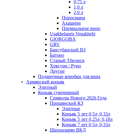
0,75 л
1,0 л
2,0 л
Пиросмани
Ахашени
Премиальное вино
Usakhelauris Venakhebi
GIORGOBA
GRV
Баисубанский ВЗ
Батоно
Старый Тбилиси
Хевсури / Руно
Другие
Подарочные коробки для вина
Армянский коньяк
Элитный
Коньяк сувенирный
Символы Нового 2026 Года
Прошянский КЗ
Элитные
Коньяк 5 лет 0,5л; 0,33л
Коньяк 5 лет 0,25л; 0,18л
Коньяк 7 лет 0,5л; 0,33л
Шахназарян ВКД