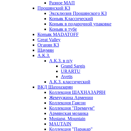
Разное МАП
Прошянский КЗ
Эксклюзив Прошянского КЗ
Коньяк Классический
Коньяк в подарочной упаковке
Коньяк в тубе
Коньяк MADATOFF
Great Valley
Оганян КЗ
Шаумян
А.К.З.
А.К.З. в п/у
Grand Sargis
URARTU
Avetis
А.К.З. классический
ВКД Шахназарян
Коллекция ШАХНАЗАРЯН
Жемчужина Армении
Коллекция Гаясон
Коллекция "Премиум"
Армянская мозаика
Mustang. Mountain
MAUTAIN
Коллекция "Паракар"