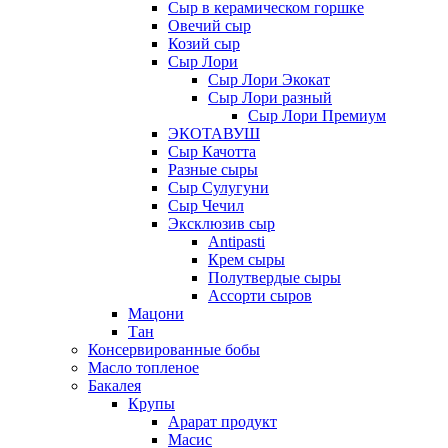
Сыр в керамическом горшке
Овечий сыр
Козий сыр
Сыр Лори
Сыр Лори Экокат
Сыр Лори разный
Сыр Лори Премиум
ЭКОТАВУШ
Сыр Качотта
Разные сыры
Сыр Сулугуни
Сыр Чечил
Эксклюзив сыр
Antipasti
Крем сыры
Полутвердые сыры
Ассорти сыров
Мацони
Тан
Консервированные бобы
Масло топленое
Бакалея
Крупы
Арарат продукт
Масис