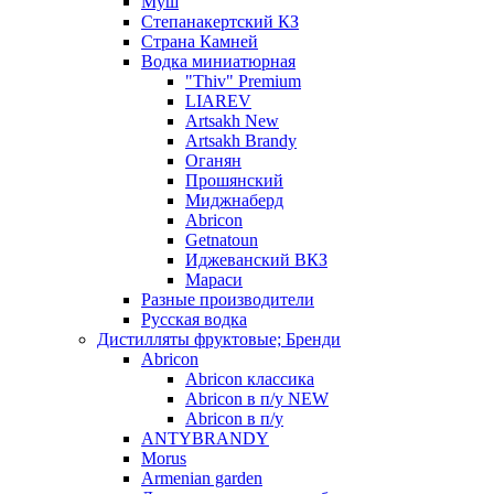
Муш
Степанакертский КЗ
Страна Камней
Водка миниатюрная
"Thiv" Premium
LIAREV
Artsakh New
Artsakh Brandy
Оганян
Прошянский
Миджнаберд
Abricon
Getnatoun
Иджеванский ВКЗ
Мараси
Разные производители
Русская водка
Дистилляты фруктовые; Бренди
Abricon
Abricon классика
Abricon в п/у NEW
Abricon в п/у
ANTYBRANDY
Morus
Armenian garden