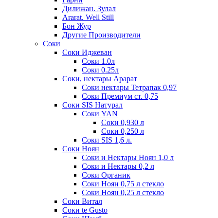
Дилижан. Зулал
Ararat. Well Still
Бон Жур
Другие Производители
Соки
Соки Иджеван
Соки 1.0л
Соки 0.25л
Соки, нектары Арарат
Соки нектары Тетрапак 0,97
Соки Премиум ст. 0,75
Соки SIS Натурал
Соки YAN
Соки 0,930 л
Соки 0,250 л
Соки SIS 1,6 л.
Соки Ноян
Соки и Нектары Ноян 1,0 л
Соки и Нектары 0,2 л
Соки Органик
Соки Ноян 0,75 л стекло
Соки Ноян 0,25 л стекло
Соки Витал
Соки te Gusto