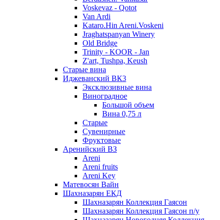
Voskevaz - Qotot
Van Ardi
Kataro.Hin Areni.Voskeni
Jraghatspanyan Winery
Old Bridge
Trinity - KOOR - Jan
Z'art, Tushpa, Keush
Старые вина
Иджеванский ВК3
Эксклюзивные вина
Виноградное
Большой объем
Вина 0,75 л
Старые
Сувенирные
Фруктовые
Аренийский ВЗ
Areni
Areni fruits
Areni Key
Матевосян Вайн
Шахназарян ЕКД
Шахназарян Коллекция Гаясон
Шахназарян Коллекция Гаясон п/у
Шахназарян Новогодняя Коллекция