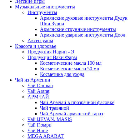
Детские игры
Музыкальные инструменты
Инструменты
Армянские духовые инструменты Дудук
Шви Зурна
Армянские струнные инструменты
Армянские ударные инструменты Доол
Аксессуары
Красота и здоровье
Продукция Нарин - Э
Продукция Ваки Фарм
Косметические масла 100 мл
Косметические масла 50 мл
Косметика для ухода
Чай из Армении
Чай Darman
Чай Ararat
АРМЧАЙ
Чай Армчай в прозрачной фасовке
Чай травяной
Чай Армчай армянский тараз
Чай IJEVAN. MASIS
Чай Гюмри
Чай Нане
MEGA ARARAT