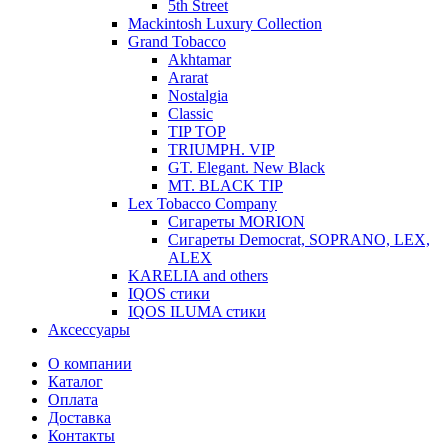
5th Street
Mackintosh Luxury Collection
Grand Tobacco
Akhtamar
Ararat
Nostalgia
Classic
TIP TOP
TRIUMPH. VIP
GT. Elegant. New Black
MT. BLACK TIP
Lex Tobacco Company
Сигареты MORION
Сигареты Democrat, SOPRANO, LEX,
ALEX
KARELIA and others
IQOS стики
IQOS ILUMA стики
Аксессуары
О компании
Каталог
Оплата
Доставка
Контакты