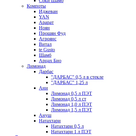
Соки Шамб
Компоты
Иджеван
YAN
Арарат
Ноян
Прошян Фуд
Агроянс
Витал
te Gusto
Шамб
Арцах Био
Лимонад
Дарбас
"ДАРБАС" 0,5 л в стекле
"ДАРБАС" 1,25 л
Ани
Лимонад 0,5 л ПЭТ
Лимонад 0,5 л ст
Лимонад 1,0 л ПЭТ
Лимонад 1,5 л ПЭТ
Ануш
Натахтари
Натахтари 0,5 л
Натахтари 1 л ПЭТ