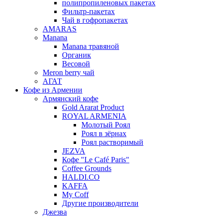
полипропиленовых пакетах
Фильтр-пакетах
Чай в гофропакетах
AMARAS
Manana
Manana травяной
Органик
Весовой
Meron berry чай
АГАТ
Кофе из Армении
Армянский кофе
Gold Ararat Product
ROYAL ARMENIA
Молотый Роял
Роял в зёрнах
Роял растворимый
JEZVA
Кофе "Le Café Paris"
Coffee Grounds
HALDI.CO
KAFFA
My Coff
Другие производители
Джезва