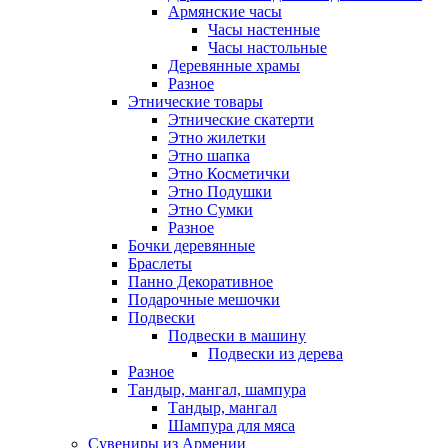
Армянские часы
Часы настенные
Часы настольные
Деревянные храмы
Разное
Этнические товары
Этнические скатерти
Этно жилетки
Этно шапка
Этно Косметички
Этно Подушки
Этно Сумки
Разное
Бочки деревянные
Браслеты
Панно Декоративное
Подарочные мешочки
Подвески
Подвески в машину
Подвески из дерева
Разное
Тандыр, мангал, шампура
Тандыр, мангал
Шампура для мяса
Сувениры из Армении