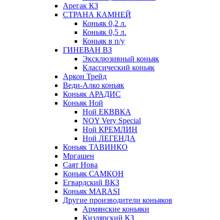
Арегак КЗ
СТРАНА КАМНЕЙ
Коньяк 0,2 л.
Коньяк 0,5 л.
Коньяк в п/у
ГИНЕВАН ВЗ
Эксклюзивный коньяк
Классический коньяк
Аркон Трейд
Веди-Алко коньяк
Коньяк АРАДИС
Коньяк Ной
Ной ЕКВВКА
NOY Very Special
Ной КРЕМЛИН
Ной ЛЕГЕНДА
Коньяк ТАВИНКО
Мргашен
Саят Нова
Коньяк САМКОН
Егвардский ВКЗ
Коньяк MARASI
Другие производители коньяков
Армянские коньяки
Кизлярский КЗ