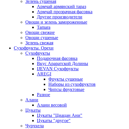
Зелень сушеная
Армчай армянский тараз
Армчай прозрачная фасовка
Другие производители
Овощи и зелень замороженные
Tamara
Овощи свежие
Овощи сушеные
Зелень свежая
Сухофрукты. Орехи
Сухофрукты
Подарочная фасовка
Вкус Араратской Долины
IJEVAN Сухофрукты
AREGI
Фрукты сушеные
Наборы из сухофруктов
Чипсы фруктовые
Разное
Алани
Алани весовой
Цукаты
Цукаты "Циацан Ани"
Цукаты "другое"
Чурчхела