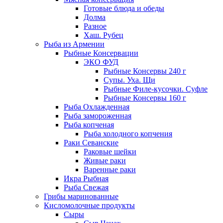
Готовые блюда и обеды
Долма
Разное
Хаш. Рубец
Рыба из Армении
Рыбные Консервации
ЭКО ФУД
Рыбные Консервы 240 г
Супы. Уха. Щи
Рыбные Филе-кусочки. Суфле
Рыбные Консервы 160 г
Рыба Охлажденная
Рыба замороженная
Рыба копченая
Рыба холодного копчения
Раки Севанские
Раковые шейки
Живые раки
Варенные раки
Икра Рыбная
Рыба Свежая
Грибы маринованные
Кисломолочные продукты
Сыры