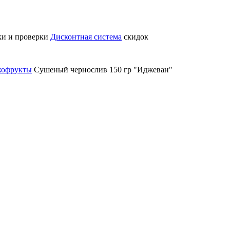
ки и проверки
Дисконтная система
скидок
хофрукты
Сушеный чернослив 150 гр "Иджеван"