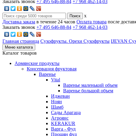
Заказать звонок
+7 495 646-88-84
+7 968 462-14-03
x
Доставка заказа
в течение 24 часов
Оплата товара
после достав
Заказать звонок
+7 495 646-88-84
+7 968 462-14-03
Главная страница
Сухофрукты. Орехи
Сухофрукты
IJEVAN Су
Меню каталога
Каталог товаров
Армянские продукты
Консервация фруктовая
Варенье
Vital
Варенье маленький объем
Варенье большой объем
Иджеван
Ноян
Шамб
Сады Арагаца
Агроянс
KERAKUR
Варга - Фуд
Прошян фуд