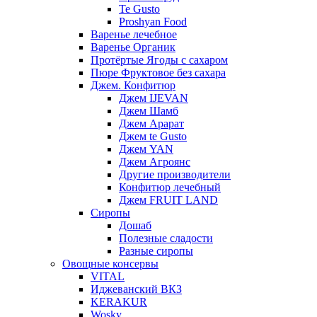
Te Gusto
Proshyan Food
Варенье лечебное
Варенье Органик
Протёртые Ягоды с сахаром
Пюре Фруктовое без сахара
Джем. Конфитюр
Джем IJEVAN
Джем Шамб
Джем Арарат
Джем te Gusto
Джем YAN
Джем Агроянс
Другие производители
Конфитюр лечебный
Джем FRUIT LAND
Сиропы
Дошаб
Полезные сладости
Разные сиропы
Овощные консервы
VITAL
Иджеванский ВКЗ
KERAKUR
Wosky