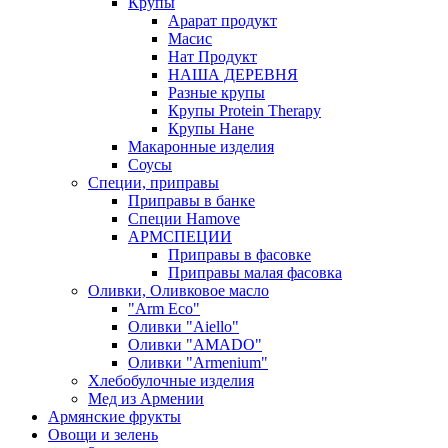
Крупы
Арарат продукт
Масис
Нат Продукт
НАША ДЕРЕВНЯ
Разные крупы
Крупы Protein Therapy
Крупы Нане
Макаронные изделия
Соусы
Специи, приправы
Приправы в банке
Специи Hamove
АРМСПЕЦИИ
Приправы в фасовке
Приправы малая фасовка
Оливки, Оливковое масло
"Arm Eco"
Оливки "Aiello"
Оливки "AMADO"
Оливки "Armenium"
Хлебобулочные изделия
Мед из Армении
Армянские фрукты
Овощи и зелень