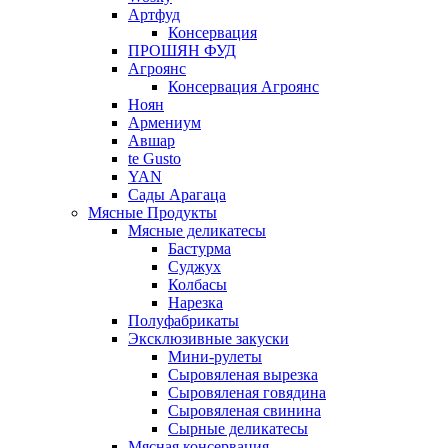
Артфуд
Консервация
ПРОШЯН ФУД
Агроянс
Консервация Агроянс
Ноян
Армениум
Авшар
te Gusto
YAN
Сады Арагаца
Мясные Продукты
Мясные деликатесы
Бастурма
Суджух
Колбасы
Нарезка
Полуфабрикаты
Эксклюзивные закуски
Мини-рулеты
Сыровяленая вырезка
Сыровяленая говядина
Сыровяленая свинина
Сырные деликатесы
Мясная консервация