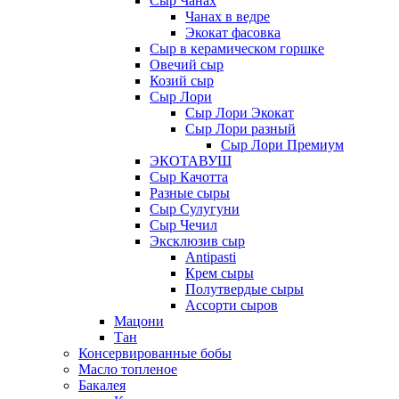
Сыр Чанах
Чанах в ведре
Экокат фасовка
Сыр в керамическом горшке
Овечий сыр
Козий сыр
Сыр Лори
Сыр Лори Экокат
Сыр Лори разный
Сыр Лори Премиум
ЭКОТАВУШ
Сыр Качотта
Разные сыры
Сыр Сулугуни
Сыр Чечил
Эксклюзив сыр
Antipasti
Крем сыры
Полутвердые сыры
Ассорти сыров
Мацони
Тан
Консервированные бобы
Масло топленое
Бакалея