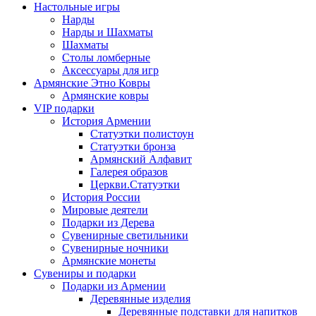
Настольные игры
Нарды
Нарды и Шахматы
Шахматы
Столы ломберные
Аксессуары для игр
Армянские Этно Ковры
Армянские ковры
VIP подарки
История Армении
Статуэтки полистоун
Статуэтки бронза
Армянский Алфавит
Галерея образов
Церкви.Статуэтки
История России
Мировые деятели
Подарки из Дерева
Сувенирные светильники
Сувенирные ночники
Армянские монеты
Сувениры и подарки
Подарки из Армении
Деревянные изделия
Деревянные подставки для напитков