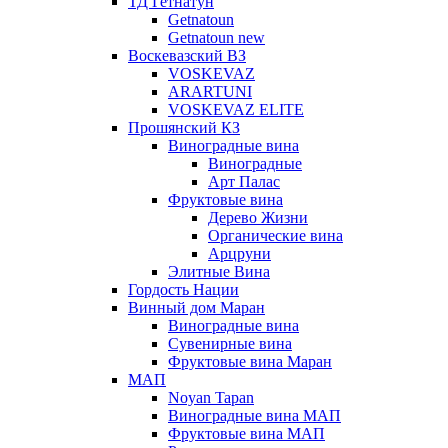
ТД Гетнатун
Getnatoun
Getnatoun new
Воскевазский ВЗ
VOSKEVAZ
ARARTUNI
VOSKEVAZ ELITE
Прошянский КЗ
Виноградные вина
Виноградные
Арт Палас
Фруктовые вина
Дерево Жизни
Органические вина
Арцруни
Элитные Вина
Гордость Нации
Винный дом Маран
Виноградные вина
Сувенирные вина
Фруктовые вина Маран
МАП
Noyan Tapan
Виноградные вина МАП
Фруктовые вина МАП