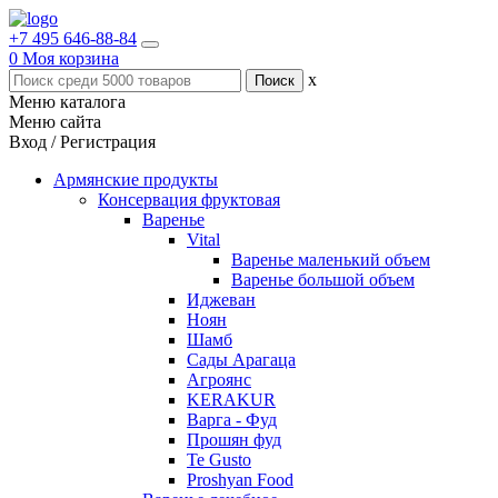
+7 495 646-88-84
0
Моя корзина
x
Меню каталога
Меню сайта
Вход / Регистрация
Армянские продукты
Консервация фруктовая
Варенье
Vital
Варенье маленький объем
Варенье большой объем
Иджеван
Ноян
Шамб
Сады Арагаца
Агроянс
KERAKUR
Варга - Фуд
Прошян фуд
Te Gusto
Proshyan Food