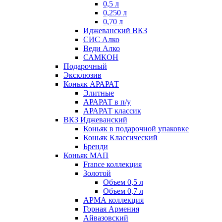
0,5 л
0,250 л
0,70 л
Иджеванский ВКЗ
СИС Алко
Веди Алко
САМКОН
Подарочный
Эксклюзив
Коньяк АРАРАТ
Элитные
АРАРАТ в п/у
АРАРАТ классик
ВКЗ Иджеванский
Коньяк в подарочной упаковке
Коньяк Классический
Бренди
Коньяк МАП
France коллекция
Золотой
Объем 0,5 л
Объем 0,7 л
АРМА коллекция
Горная Армения
Айвазовский