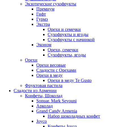
Экзотические сухофрукты
Премиум
Гифт
Гурмэ
Экстра
Орехи и семечки
Сухофрукты и ягоды
Сухофрукты с начинкой
Эконом
Орехи, семечки
Сухофрукты, ягоды
Орехи
Орехи весовые
Сладости с Орехами
Орехи в меду
Орехи в меду Te Gusto
Фруктовая пастила
Сладости из Армении
Конфеты, Шоколад
Sonuar. Mark Sevouni
Арколад
Grand Candy Armenia
Набор шоколадных конфет
Joyco
Конфеты Joyco