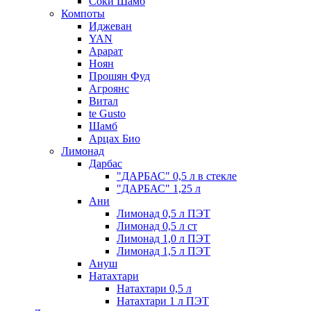
Соки Шамб
Компоты
Иджеван
YAN
Арарат
Ноян
Прошян Фуд
Агроянс
Витал
te Gusto
Шамб
Арцах Био
Лимонад
Дарбас
"ДАРБАС" 0,5 л в стекле
"ДАРБАС" 1,25 л
Ани
Лимонад 0,5 л ПЭТ
Лимонад 0,5 л ст
Лимонад 1,0 л ПЭТ
Лимонад 1,5 л ПЭТ
Ануш
Натахтари
Натахтари 0,5 л
Натахтари 1 л ПЭТ