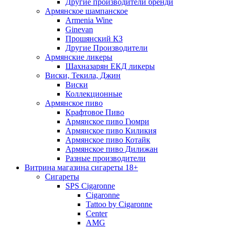
Другие производители бренди
Армянское шампанское
Armenia Wine
Ginevan
Прошянский КЗ
Другие Производители
Армянские ликеры
Шахназарян ЕКД ликеры
Виски, Текила, Джин
Виски
Коллекционные
Армянское пиво
Крафтовое Пиво
Армянское пиво Гюмри
Армянское пиво Киликия
Армянское пиво Котайк
Армянское пиво Дилижан
Разные производители
Витрина магазина сигареты 18+
Cигареты
SPS Cigaronne
Сigaronne
Tattoo by Cigaronne
Center
AMG