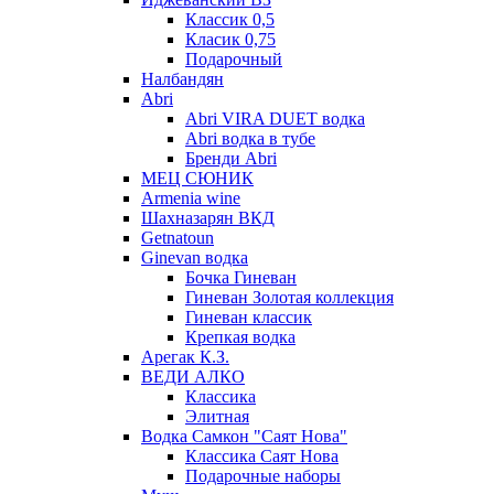
Классик 0,5
Класик 0,75
Подарочный
Налбандян
Abri
Abri VIRA DUET водка
Abri водка в тубе
Бренди Abri
МЕЦ СЮНИК
Armenia wine
Шахназарян ВКД
Getnatoun
Ginevan водка
Бочка Гиневан
Гиневан Золотая коллекция
Гиневан классик
Крепкая водка
Арегак К.З.
ВЕДИ АЛКО
Классика
Элитная
Водка Самкон "Саят Нова"
Классика Саят Нова
Подарочные наборы