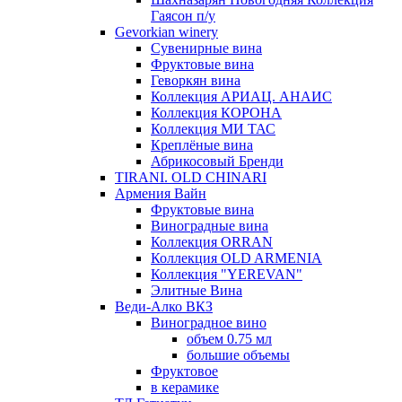
Гаясон п/у
Gevorkian winery
Сувенирные вина
Фруктовые вина
Геворкян вина
Коллекция АРИАЦ. АНАИС
Коллекция КОРОНА
Коллекция МИ ТАС
Креплёные вина
Абрикосовый Бренди
TIRANI. OLD CHINARI
Армения Вайн
Фруктовые вина
Виноградные вина
Коллекция ORRAN
Коллекция OLD ARMENIA
Коллекция "YEREVAN"
Элитные Вина
Веди-Алко ВКЗ
Виноградное вино
объем 0.75 мл
большие объемы
Фруктовое
в керамике