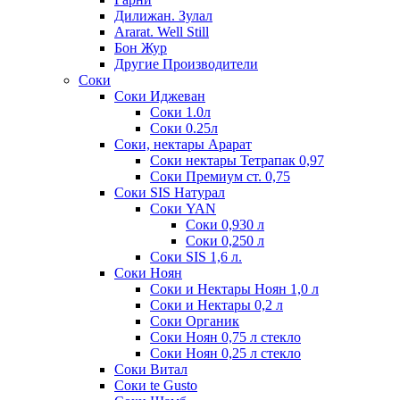
Дилижан. Зулал
Ararat. Well Still
Бон Жур
Другие Производители
Соки
Соки Иджеван
Соки 1.0л
Соки 0.25л
Соки, нектары Арарат
Соки нектары Тетрапак 0,97
Соки Премиум ст. 0,75
Соки SIS Натурал
Соки YAN
Соки 0,930 л
Соки 0,250 л
Соки SIS 1,6 л.
Соки Ноян
Соки и Нектары Ноян 1,0 л
Соки и Нектары 0,2 л
Соки Органик
Соки Ноян 0,75 л стекло
Соки Ноян 0,25 л стекло
Соки Витал
Соки te Gusto