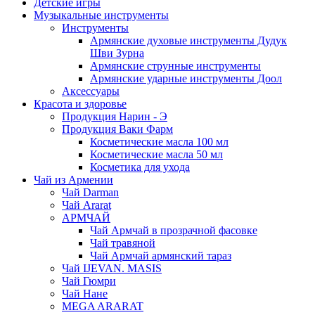
Детские игры
Музыкальные инструменты
Инструменты
Армянские духовые инструменты Дудук
Шви Зурна
Армянские струнные инструменты
Армянские ударные инструменты Доол
Аксессуары
Красота и здоровье
Продукция Нарин - Э
Продукция Ваки Фарм
Косметические масла 100 мл
Косметические масла 50 мл
Косметика для ухода
Чай из Армении
Чай Darman
Чай Ararat
АРМЧАЙ
Чай Армчай в прозрачной фасовке
Чай травяной
Чай Армчай армянский тараз
Чай IJEVAN. MASIS
Чай Гюмри
Чай Нане
MEGA ARARAT