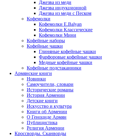
Джезва из меди
Джезва индукционной
Джезва из меди с Песком
Кофемолки
Кофемолки E.Balyan
Кофемолки Классические
Кофемолки Мини
Кофейные наборы
Кофейные чашки
Глиняные кофейные чашки
Фарфоровые кофейные чашки
Медные кофейные чашки
Кофейные подстаканники
Армянские книги
Новинки
Самоучители, словари
Исторические романы
История Армении
Детские книги
Иcкусство и культура
Книги об Армении
О Геноциде Армян
Публицистика
Религия Армении
Кроссворды. Сканворды