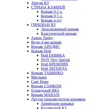
Арегак КЗ
СТРАНА КАМНЕЙ
Коньяк 0,2 л.
Коньяк 0,5 л.
Коньяк в п/у
ГИНЕВАН ВЗ
Эксклюзивный коньяк
Классический коньяк
Аркон Трейд
Веди-Алко коньяк
Коньяк АРАДИС
Коньяк Ной
Ной ЕКВВКА
NOY Very Special
Ной КРЕМЛИН
Ной ЛЕГЕНДА
Коньяк ТАВИНКО
Мргашен
Саят Нова
Коньяк САМКОН
Егвардский ВКЗ
Коньяк MARASI
Другие производители коньяков
Армянские коньяки
Кизлярский КЗ