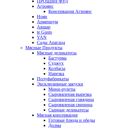
ПРОШЯН ФУД
Агроянс
Консервация Агроянс
Ноян
Армениум
Авшар
te Gusto
YAN
Сады Арагаца
Мясные Продукты
Мясные деликатесы
Бастурма
Суджух
Колбасы
Нарезка
Полуфабрикаты
Эксклюзивные закуски
Мини-рулеты
Сыровяленая вырезка
Сыровяленая говядина
Сыровяленая свинина
Сырные деликатесы
Мясная консервация
Готовые блюда и обеды
Долма