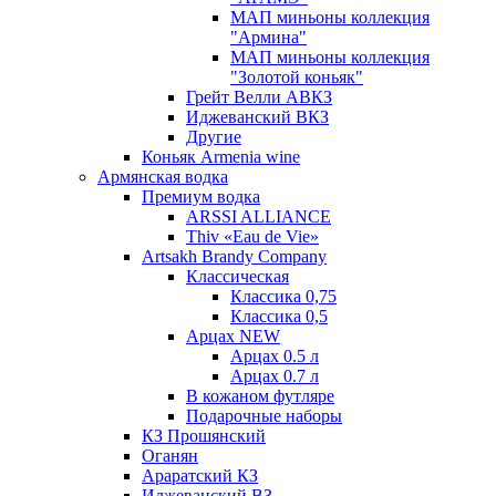
МАП миньоны коллекция
"Армина"
МАП миньоны коллекция
"Золотой коньяк"
Грейт Велли АВКЗ
Иджеванский ВКЗ
Другие
Коньяк Armenia wine
Армянская водка
Премиум водка
ARSSI ALLIANCE
Thiv «Eau de Vie»
Artsakh Brandy Company
Классическая
Классика 0,75
Классика 0,5
Арцах NEW
Арцах 0.5 л
Арцах 0.7 л
В кожаном футляре
Подарочные наборы
КЗ Прошянский
Оганян
Араратский КЗ
Иджеванский ВЗ