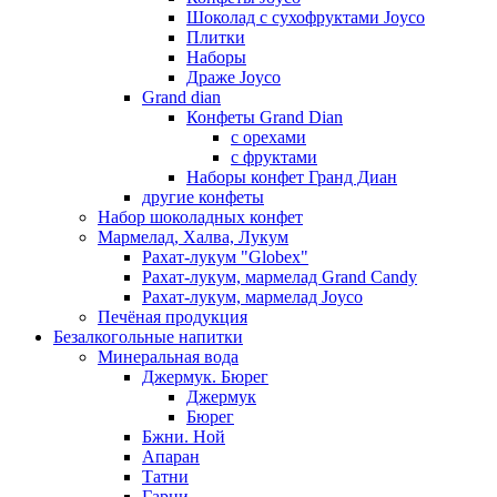
Шоколад с сухофруктами Joyco
Плитки
Наборы
Драже Joyco
Grand dian
Конфеты Grand Dian
с орехами
с фруктами
Наборы конфет Гранд Диан
другие конфеты
Набор шоколадных конфет
Мармелад, Халва, Лукум
Рахат-лукум "Globex"
Рахат-лукум, мармелад Grand Candy
Рахат-лукум, мармелад Joyco
Печёная продукция
Безалкогольные напитки
Минеральная вода
Джермук. Бюрег
Джермук
Бюрег
Бжни. Ной
Апаран
Татни
Гарни