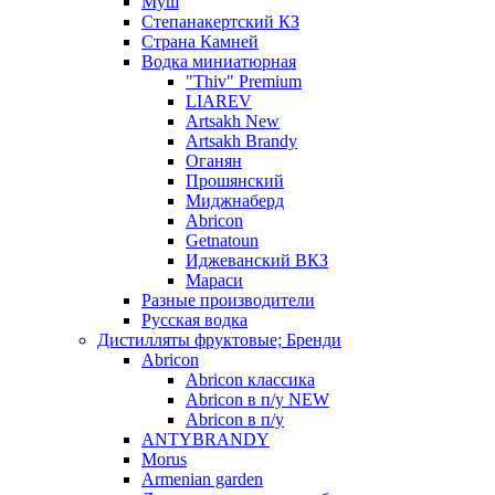
Муш
Степанакертский КЗ
Страна Камней
Водка миниатюрная
"Thiv" Premium
LIAREV
Artsakh New
Artsakh Brandy
Оганян
Прошянский
Миджнаберд
Abricon
Getnatoun
Иджеванский ВКЗ
Мараси
Разные производители
Русская водка
Дистилляты фруктовые; Бренди
Abricon
Abricon классика
Abricon в п/у NEW
Abricon в п/у
ANTYBRANDY
Morus
Armenian garden