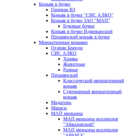
Коньяк в бочке
Гиневан ВЗ
Коньяк в бочке "СИС АЛКО"
Коньяк в бочке ЗАО "МАП"
Буковые бочки
Коньяк в бочке Иджеванский
Прошянский коньяк в бочке
Миниатюрные коньяки
Оганян Бренди
СИС АЛКО
Храмы
Животные
Разные
Прошянский
Классический миниатюрный
коньяк
Сувенирный миниатюрный
коньяк
Мадатовъ
Мараси
МАП миньоны
МАП миньоны коллекция
"Айвазовский"
МАП миньоны коллекция
"АРАМЭ"