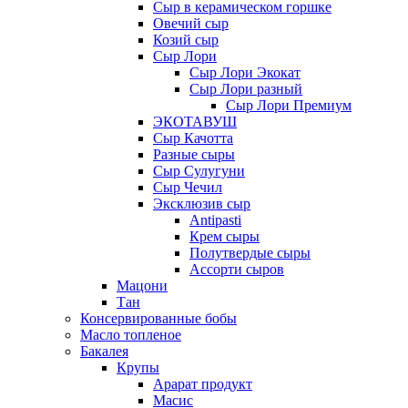
Сыр в керамическом горшке
Овечий сыр
Козий сыр
Сыр Лори
Сыр Лори Экокат
Сыр Лори разный
Сыр Лори Премиум
ЭКОТАВУШ
Сыр Качотта
Разные сыры
Сыр Сулугуни
Сыр Чечил
Эксклюзив сыр
Antipasti
Крем сыры
Полутвердые сыры
Ассорти сыров
Мацони
Тан
Консервированные бобы
Масло топленое
Бакалея
Крупы
Арарат продукт
Масис