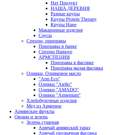
Нат Продукт
НАША ДЕРЕВНЯ
Разные крупы
Крупы Protein Therapy
Крупы Нане
Макаронные изделия
Соусы
Специи, приправы
Приправы в банке
Специи Hamove
АРМСПЕЦИИ
Приправы в фасовке
Приправы малая фасовка
Оливки, Оливковое масло
"Arm Eco"
Оливки "Aiello"
Оливки "AMADO"
Оливки "Armenium"
Хлебобулочные изделия
Мед из Армении
Армянские фрукты
Овощи и зелень
Зелень сушеная
Армчай армянский тараз
Армчай прозрачная фасовка