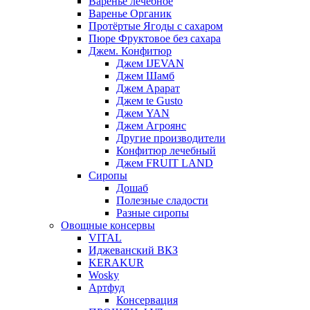
Варенье лечебное
Варенье Органик
Протёртые Ягоды с сахаром
Пюре Фруктовое без сахара
Джем. Конфитюр
Джем IJEVAN
Джем Шамб
Джем Арарат
Джем te Gusto
Джем YAN
Джем Агроянс
Другие производители
Конфитюр лечебный
Джем FRUIT LAND
Сиропы
Дошаб
Полезные сладости
Разные сиропы
Овощные консервы
VITAL
Иджеванский ВКЗ
KERAKUR
Wosky
Артфуд
Консервация