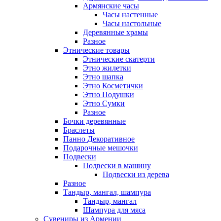
Армянские часы
Часы настенные
Часы настольные
Деревянные храмы
Разное
Этнические товары
Этнические скатерти
Этно жилетки
Этно шапка
Этно Косметички
Этно Подушки
Этно Сумки
Разное
Бочки деревянные
Браслеты
Панно Декоративное
Подарочные мешочки
Подвески
Подвески в машину
Подвески из дерева
Разное
Тандыр, мангал, шампура
Тандыр, мангал
Шампура для мяса
Сувениры из Армении