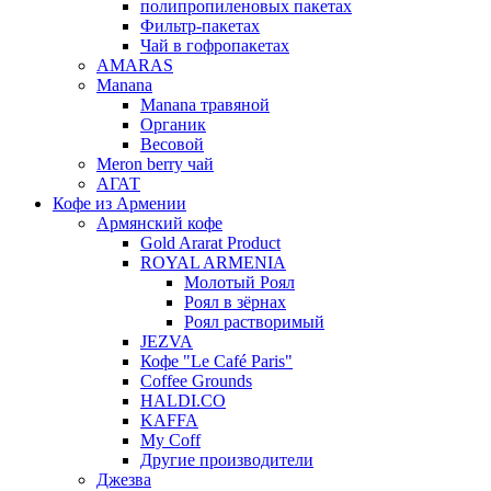
полипропиленовых пакетах
Фильтр-пакетах
Чай в гофропакетах
AMARAS
Manana
Manana травяной
Органик
Весовой
Meron berry чай
АГАТ
Кофе из Армении
Армянский кофе
Gold Ararat Product
ROYAL ARMENIA
Молотый Роял
Роял в зёрнах
Роял растворимый
JEZVA
Кофе "Le Café Paris"
Coffee Grounds
HALDI.CO
KAFFA
My Coff
Другие производители
Джезва