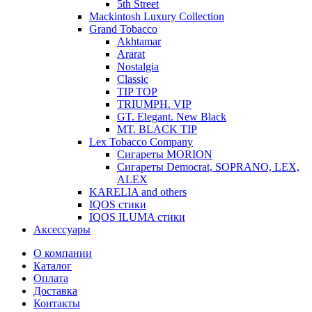
5th Street
Mackintosh Luxury Collection
Grand Tobacco
Akhtamar
Ararat
Nostalgia
Classic
TIP TOP
TRIUMPH. VIP
GT. Elegant. New Black
MT. BLACK TIP
Lex Tobacco Company
Сигареты MORION
Сигареты Democrat, SOPRANO, LEX,
ALEX
KARELIA and others
IQOS стики
IQOS ILUMA стики
Аксессуары
О компании
Каталог
Оплата
Доставка
Контакты