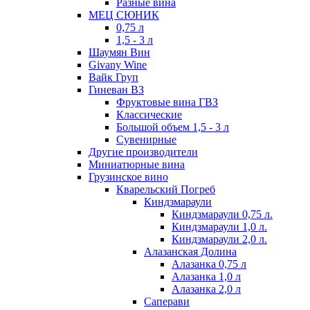
Разные вина
МЕЦ СЮНИК
0,75 л
1,5 - 3 л
Шаумян Вин
Givany Wine
Вайк Груп
Гиневан ВЗ
Фруктовые вина ГВЗ
Классические
Большой объем 1,5 - 3 л
Сувенирные
Другие производители
Миниатюрные вина
Грузинское вино
Кварельский Погреб
Киндзмараули
Киндзмараули 0,75 л.
Киндзмараули 1,0 л.
Киндзмараули 2,0 л.
Алазанская Долина
Алазанка 0,75 л
Алазанка 1,0 л
Алазанка 2,0 л
Саперави