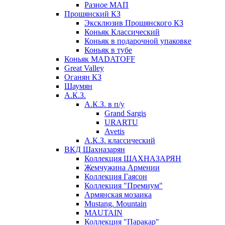
Разное МАП
Прошянский КЗ
Эксклюзив Прошянского КЗ
Коньяк Классический
Коньяк в подарочной упаковке
Коньяк в тубе
Коньяк MADATOFF
Great Valley
Оганян КЗ
Шаумян
А.К.З.
А.К.З. в п/у
Grand Sargis
URARTU
Avetis
А.К.З. классический
ВКД Шахназарян
Коллекция ШАХНАЗАРЯН
Жемчужина Армении
Коллекция Гаясон
Коллекция "Премиум"
Армянская мозаика
Mustang. Mountain
MAUTAIN
Коллекция "Паракар"