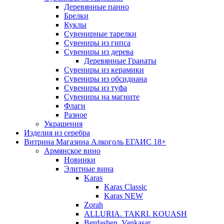
Деревянные панно
Брелки
Куклы
Сувенирные тарелки
Сувениры из гипса
Сувениры из дерева
Деревянные Гранаты
Сувениры из керамики
Сувениры из обсидиана
Сувениры из туфа
Сувениры на магните
Флаги
Разное
Украшения
Изделия из серебра
Витрина Магазина Алкоголь ЕГАИС 18+
Армянское вино
Новинки
Элитные вина
Karas
Karas Classic
Karas NEW
Zorah
ALLURIA. TAKRI. KOUASH
Berdashen. Vankasar