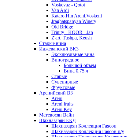
Voskevaz - Qotot
Van Ardi
Kataro.Hin Areni.Voskeni
Jraghatspanyan Winery
Old Bridge
Trinity - KOOR - Jan
Z'art, Tushpa, Keush
Старые вина
Иджеванский ВК3
Эксклюзивные вина
Виноградное
Большой объем
Вина 0,75 л
Старые
Сувенирные
Фруктовые
Аренийский ВЗ
Areni
Areni fruits
Areni Key
Матевосян Вайн
Шахназарян ЕКД
Шахназарян Коллекция Гаясон
Шахназарян Коллекция Гаясон п/у
Шахназарян Новогодняя Коллекция