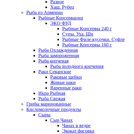
Разное
Хаш. Рубец
Рыба из Армении
Рыбные Консервации
ЭКО ФУД
Рыбные Консервы 240 г
Супы. Уха. Щи
Рыбные Филе-кусочки. Суфле
Рыбные Консервы 160 г
Рыба Охлажденная
Рыба замороженная
Рыба копченая
Рыба холодного копчения
Раки Севанские
Раковые шейки
Живые раки
Варенные раки
Икра Рыбная
Рыба Свежая
Грибы маринованные
Кисломолочные продукты
Сыры
Сыр Чанах
Чанах в ведре
Экокат фасовка