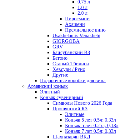
0,75 л
1,0 л
2,0 л
Пиросмани
Ахашени
Премиальное вино
Usakhelauris Venakhebi
GIORGOBA
GRV
Баисубанский ВЗ
Батоно
Старый Тбилиси
Хевсури / Руно
Другие
Подарочные коробки для вина
Армянский коньяк
Элитный
Коньяк сувенирный
Символы Нового 2026 Года
Прошянский КЗ
Элитные
Коньяк 5 лет 0,5л; 0,33л
Коньяк 5 лет 0,25л; 0,18л
Коньяк 7 лет 0,5л; 0,33л
Шахназарян ВКД