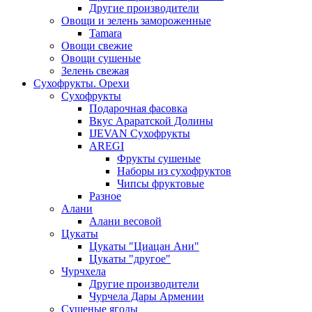
Другие производители
Овощи и зелень замороженные
Tamara
Овощи свежие
Овощи сушеные
Зелень свежая
Сухофрукты. Орехи
Сухофрукты
Подарочная фасовка
Вкус Араратской Долины
IJEVAN Сухофрукты
AREGI
Фрукты сушеные
Наборы из сухофруктов
Чипсы фруктовые
Разное
Алани
Алани весовой
Цукаты
Цукаты "Циацан Ани"
Цукаты "другое"
Чурчхела
Другие производители
Чурчела Дары Армении
Сушеные ягоды