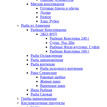
Мясная консервация
Готовые блюда и обеды
Долма
Разное
Хаш. Рубец
Рыба из Армении
Рыбные Консервации
ЭКО ФУД
Рыбные Консервы 240 г
Супы. Уха. Щи
Рыбные Филе-кусочки. Суфле
Рыбные Консервы 160 г
Рыба Охлажденная
Рыба замороженная
Рыба копченая
Рыба холодного копчения
Раки Севанские
Раковые шейки
Живые раки
Варенные раки
Икра Рыбная
Рыба Свежая
Грибы маринованные
Кисломолочные продукты