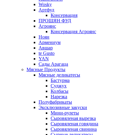
Wosky
Артфуд
Консервация
ПРОШЯН ФУД
Агроянс
Консервация Агроянс
Ноян
Армениум
Авшар
te Gusto
YAN
Сады Арагаца
Мясные Продукты
Мясные деликатесы
Бастурма
Суджух
Колбасы
Нарезка
Полуфабрикаты
Эксклюзивные закуски
Мини-рулеты
Сыровяленая вырезка
Сыровяленая говядина
Сыровяленая свинина
Сырные деликатесы