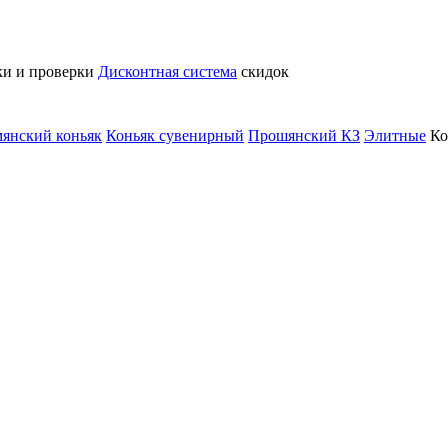
ки и проверки
Дисконтная система
скидок
янский коньяк
Коньяк сувенирный
Прошянский КЗ
Элитные
Ко