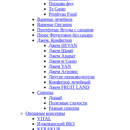
Прошян фуд
Te Gusto
Proshyan Food
Варенье лечебное
Варенье Органик
Протёртые Ягоды с сахаром
Пюре Фруктовое без сахара
Джем. Конфитюр
Джем IJEVAN
Джем Шамб
Джем Арарат
Джем te Gusto
Джем YAN
Джем Агроянс
Другие производители
Конфитюр лечебный
Джем FRUIT LAND
Сиропы
Дошаб
Полезные сладости
Разные сиропы
Овощные консервы
VITAL
Иджеванский ВКЗ
KERAKUR