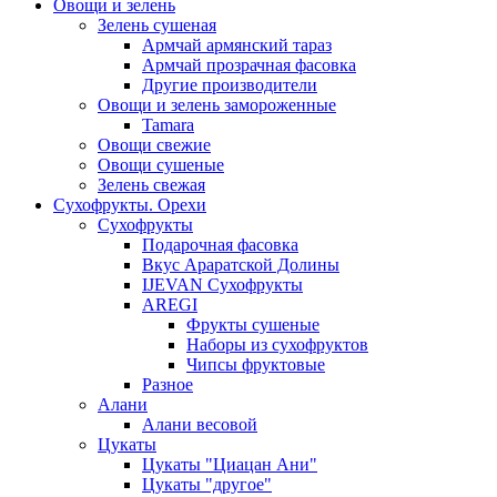
Овощи и зелень
Зелень сушеная
Армчай армянский тараз
Армчай прозрачная фасовка
Другие производители
Овощи и зелень замороженные
Tamara
Овощи свежие
Овощи сушеные
Зелень свежая
Сухофрукты. Орехи
Сухофрукты
Подарочная фасовка
Вкус Араратской Долины
IJEVAN Сухофрукты
AREGI
Фрукты сушеные
Наборы из сухофруктов
Чипсы фруктовые
Разное
Алани
Алани весовой
Цукаты
Цукаты "Циацан Ани"
Цукаты "другое"