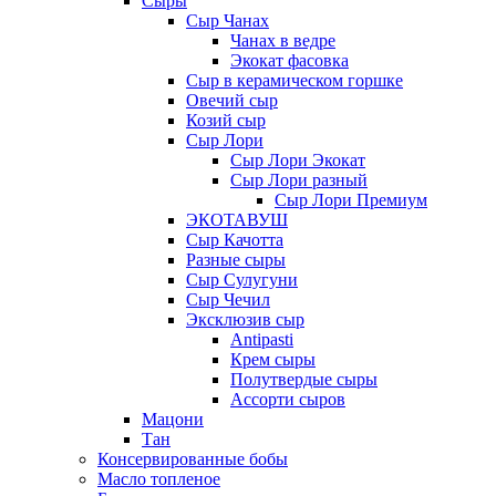
Сыры
Сыр Чанах
Чанах в ведре
Экокат фасовка
Сыр в керамическом горшке
Овечий сыр
Козий сыр
Сыр Лори
Сыр Лори Экокат
Сыр Лори разный
Сыр Лори Премиум
ЭКОТАВУШ
Сыр Качотта
Разные сыры
Сыр Сулугуни
Сыр Чечил
Эксклюзив сыр
Antipasti
Крем сыры
Полутвердые сыры
Ассорти сыров
Мацони
Тан
Консервированные бобы
Масло топленое