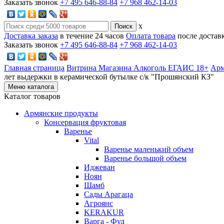
Заказать звонок
+7 495 646-88-84
+7 968 462-14-03
x
Доставка заказа
в течение 24 часов
Оплата товара
после достав
Заказать звонок
+7 495 646-88-84
+7 968 462-14-03
Главная страница
Витрина Магазина Алкоголь ЕГАИС 18+
Арм
лет выдержки в керамической бутылке с/к "Прошянский КЗ"
Меню каталога
Каталог товаров
Армянские продукты
Консервация фруктовая
Варенье
Vital
Варенье маленький объем
Варенье большой объем
Иджеван
Ноян
Шамб
Сады Арагаца
Агроянс
KERAKUR
Варга - Фуд