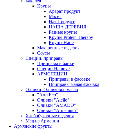
Бакалея
Крупы
Арарат продукт
Масис
Нат Продукт
НАША ДЕРЕВНЯ
Разные крупы
Крупы Protein Therapy
Крупы Нане
Макаронные изделия
Соусы
Специи, приправы
Приправы в банке
Специи Hamove
АРМСПЕЦИИ
Приправы в фасовке
Приправы малая фасовка
Оливки, Оливковое масло
"Arm Eco"
Оливки "Aiello"
Оливки "AMADO"
Оливки "Armenium"
Хлебобулочные изделия
Мед из Армении
Армянские фрукты