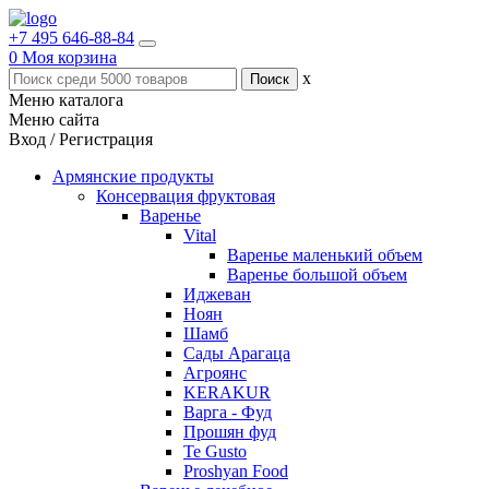
+7 495 646-88-84
0
Моя корзина
x
Меню каталога
Меню сайта
Вход / Регистрация
Армянские продукты
Консервация фруктовая
Варенье
Vital
Варенье маленький объем
Варенье большой объем
Иджеван
Ноян
Шамб
Сады Арагаца
Агроянс
KERAKUR
Варга - Фуд
Прошян фуд
Te Gusto
Proshyan Food