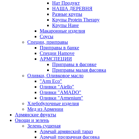
Нат Продукт
НАША ДЕРЕВНЯ
Разные крупы
Крупы Protein Therapy
Крупы Нане
Макаронные изделия
Соусы
Специи, приправы
Приправы в банке
Специи Hamove
АРМСПЕЦИИ
Приправы в фасовке
Приправы малая фасовка
Оливки, Оливковое масло
"Arm Eco"
Оливки "Aiello"
Оливки "AMADO"
Оливки "Armenium"
Хлебобулочные изделия
Мед из Армении
Армянские фрукты
Овощи и зелень
Зелень сушеная
Армчай армянский тараз
Армчай прозрачная фасовка