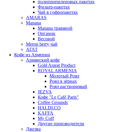
полипропиленовых пакетах
Фильтр-пакетах
Чай в гофропакетах
AMARAS
Manana
Manana травяной
Органик
Весовой
Meron berry чай
АГАТ
Кофе из Армении
Армянский кофе
Gold Ararat Product
ROYAL ARMENIA
Молотый Роял
Роял в зёрнах
Роял растворимый
JEZVA
Кофе "Le Café Paris"
Coffee Grounds
HALDI.CO
KAFFA
My Coff
Другие производители
Джезва