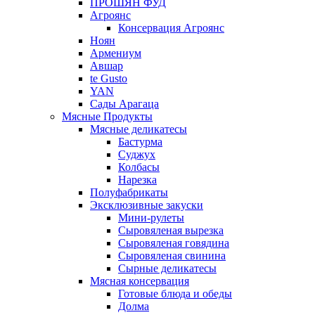
ПРОШЯН ФУД
Агроянс
Консервация Агроянс
Ноян
Армениум
Авшар
te Gusto
YAN
Сады Арагаца
Мясные Продукты
Мясные деликатесы
Бастурма
Суджух
Колбасы
Нарезка
Полуфабрикаты
Эксклюзивные закуски
Мини-рулеты
Сыровяленая вырезка
Сыровяленая говядина
Сыровяленая свинина
Сырные деликатесы
Мясная консервация
Готовые блюда и обеды
Долма