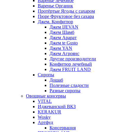
Варенье лечебное
Варенье Органик
Протёртые Ягоды с сахаром
Пюре Фруктовое без сахара
Джем. Конфитюр
Джем IJEVAN
Джем Шамб
Джем Арарат
Джем te Gusto
Джем YAN
Джем Агроянс
Другие производители
Конфитюр лечебный
Джем FRUIT LAND
Сиропы
Дошаб
Полезные сладости
Разные сиропы
Овощные консервы
VITAL
Иджеванский ВКЗ
KERAKUR
Wosky
Артфуд
Консервация