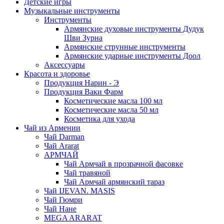
Детские игры
Музыкальные инструменты
Инструменты
Армянские духовые инструменты Дудук
Шви Зурна
Армянские струнные инструменты
Армянские ударные инструменты Доол
Аксессуары
Красота и здоровье
Продукция Нарин - Э
Продукция Ваки Фарм
Косметические масла 100 мл
Косметические масла 50 мл
Косметика для ухода
Чай из Армении
Чай Darman
Чай Ararat
АРМЧАЙ
Чай Армчай в прозрачной фасовке
Чай травяной
Чай Армчай армянский тараз
Чай IJEVAN. MASIS
Чай Гюмри
Чай Нане
MEGA ARARAT