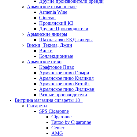
Другие производители бренди
Армянское шампанское
Armenia Wine
Ginevan
Прошянский КЗ
Другие Производители
Армянские ликеры
Шахназарян ЕКД ликеры
Виски, Текила, Джин
Виски
Коллекционные
Армянское пиво
Крафтовое Пиво
Армянское пиво Гюмри
Армянское пиво Киликия
Армянское пиво Котайк
Армянское пиво Дилижан
Разные производители
Витрина магазина сигареты 18+
Cигареты
SPS Cigaronne
Сigaronne
Tattoo by Cigaronne
Center
AMG