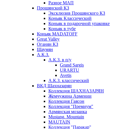
Разное МАП
Прошянский КЗ
Эксклюзив Прошянского КЗ
Коньяк Классический
Коньяк в подарочной упаковке
Коньяк в тубе
Коньяк MADATOFF
Great Valley
Оганян КЗ
Шаумян
А.К.З.
А.К.З. в п/у
Grand Sargis
URARTU
Avetis
А.К.З. классический
ВКД Шахназарян
Коллекция ШАХНАЗАРЯН
Жемчужина Армении
Коллекция Гаясон
Коллекция "Премиум"
Армянская мозаика
Mustang. Mountain
MAUTAIN
Коллекция "Паракар"