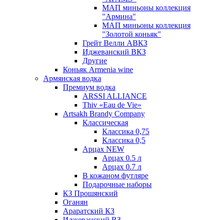
МАП миньоны коллекция
"Армина"
МАП миньоны коллекция
"Золотой коньяк"
Грейт Велли АВКЗ
Иджеванский ВКЗ
Другие
Коньяк Armenia wine
Армянская водка
Премиум водка
ARSSI ALLIANCE
Thiv «Eau de Vie»
Artsakh Brandy Company
Классическая
Классика 0,75
Классика 0,5
Арцах NEW
Арцах 0.5 л
Арцах 0.7 л
В кожаном футляре
Подарочные наборы
КЗ Прошянский
Оганян
Араратский КЗ
Иджеванский ВЗ