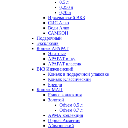
0,5 л
0,250 л
0,70 л
Иджеванский ВКЗ
СИС Алко
Веди Алко
САМКОН
Подарочный
Эксклюзив
Коньяк АРАРАТ
Элитные
АРАРАТ в п/у
АРАРАТ классик
ВКЗ Иджеванский
Коньяк в подарочной упаковке
Коньяк Классический
Бренди
Коньяк МАП
France коллекция
Золотой
Объем 0,5 л
Объем 0,7 л
АРМА коллекция
Горная Армения
Айвазовский