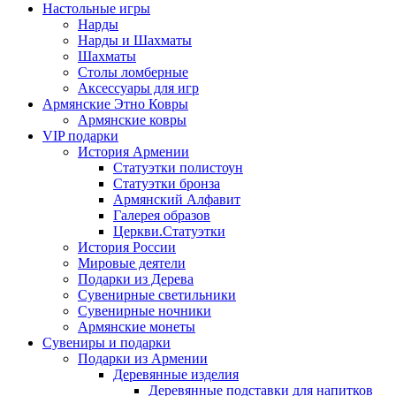
Настольные игры
Нарды
Нарды и Шахматы
Шахматы
Столы ломберные
Аксессуары для игр
Армянские Этно Ковры
Армянские ковры
VIP подарки
История Армении
Статуэтки полистоун
Статуэтки бронза
Армянский Алфавит
Галерея образов
Церкви.Статуэтки
История России
Мировые деятели
Подарки из Дерева
Сувенирные светильники
Сувенирные ночники
Армянские монеты
Сувениры и подарки
Подарки из Армении
Деревянные изделия
Деревянные подставки для напитков