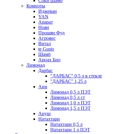
Соки Шамб
Компоты
Иджеван
YAN
Арарат
Ноян
Прошян Фуд
Агроянс
Витал
te Gusto
Шамб
Арцах Био
Лимонад
Дарбас
"ДАРБАС" 0,5 л в стекле
"ДАРБАС" 1,25 л
Ани
Лимонад 0,5 л ПЭТ
Лимонад 0,5 л ст
Лимонад 1,0 л ПЭТ
Лимонад 1,5 л ПЭТ
Ануш
Натахтари
Натахтари 0,5 л
Натахтари 1 л ПЭТ