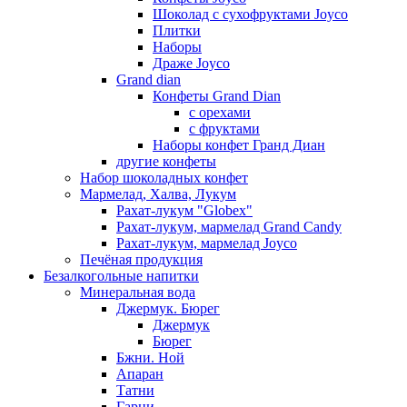
Шоколад с сухофруктами Joyco
Плитки
Наборы
Драже Joyco
Grand dian
Конфеты Grand Dian
с орехами
с фруктами
Наборы конфет Гранд Диан
другие конфеты
Набор шоколадных конфет
Мармелад, Халва, Лукум
Рахат-лукум "Globex"
Рахат-лукум, мармелад Grand Candy
Рахат-лукум, мармелад Joyco
Печёная продукция
Безалкогольные напитки
Минеральная вода
Джермук. Бюрег
Джермук
Бюрег
Бжни. Ной
Апаран
Татни
Гарни