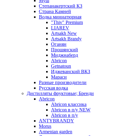
Муш
Степанакертский КЗ
Страна Камней
Водка миниатюрная
"Thiv" Premium
LIAREV
Artsakh New
Artsakh Brandy
Оганян
Прошянский
Миджнаберд
Abricon
Getnatoun
Иджеванский ВКЗ
Мараси
Разные производители
Русская водка
Дистилляты фруктовые; Бренди
Abricon
Abricon классика
Abricon в п/у NEW
Abricon в п/у
ANTYBRANDY
Morus
Armenian garden