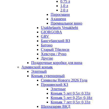
0,75 л
1,0 л
2,0 л
Пиросмани
Ахашени
Премиальное вино
Usakhelauris Venakhebi
GIORGOBA
GRV
Баисубанский ВЗ
Батоно
Старый Тбилиси
Хевсури / Руно
Другие
Подарочные коробки для вина
Армянский коньяк
Элитный
Коньяк сувенирный
Символы Нового 2026 Года
Прошянский КЗ
Элитные
Коньяк 5 лет 0,5л; 0,33л
Коньяк 5 лет 0,25л; 0,18л
Коньяк 7 лет 0,5л; 0,33л
Шахназарян ВКД