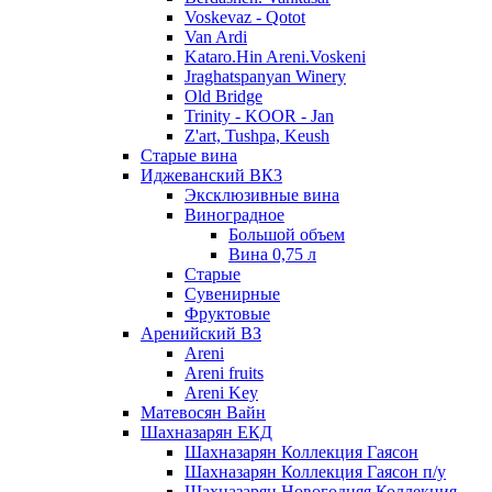
Voskevaz - Qotot
Van Ardi
Kataro.Hin Areni.Voskeni
Jraghatspanyan Winery
Old Bridge
Trinity - KOOR - Jan
Z'art, Tushpa, Keush
Старые вина
Иджеванский ВК3
Эксклюзивные вина
Виноградное
Большой объем
Вина 0,75 л
Старые
Сувенирные
Фруктовые
Аренийский ВЗ
Areni
Areni fruits
Areni Key
Матевосян Вайн
Шахназарян ЕКД
Шахназарян Коллекция Гаясон
Шахназарян Коллекция Гаясон п/у
Шахназарян Новогодняя Коллекция