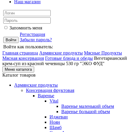
Наш магазин
Запомнить меня
Регистрация
Забыли пароль?
Войти как пользователь:
Главная страница
Армянские продукты
Мясные Продукты
Мясная консервация
Готовые блюда и обеды
Вегетарианский
крем-суп из красной чечевицы 530 гр "ЭКО ФУД"
Меню каталога
Каталог товаров
Армянские продукты
Консервация фруктовая
Варенье
Vital
Варенье маленький объем
Варенье большой объем
Иджеван
Ноян
Шамб