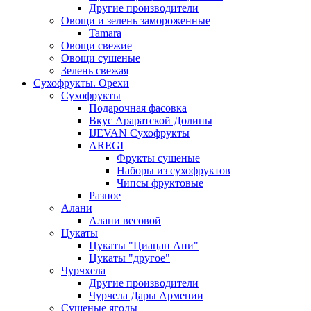
Другие производители
Овощи и зелень замороженные
Tamara
Овощи свежие
Овощи сушеные
Зелень свежая
Сухофрукты. Орехи
Сухофрукты
Подарочная фасовка
Вкус Араратской Долины
IJEVAN Сухофрукты
AREGI
Фрукты сушеные
Наборы из сухофруктов
Чипсы фруктовые
Разное
Алани
Алани весовой
Цукаты
Цукаты "Циацан Ани"
Цукаты "другое"
Чурчхела
Другие производители
Чурчела Дары Армении
Сушеные ягоды