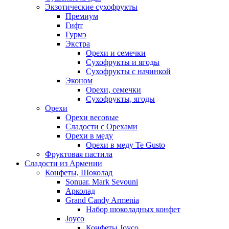
Экзотические сухофрукты
Премиум
Гифт
Гурмэ
Экстра
Орехи и семечки
Сухофрукты и ягоды
Сухофрукты с начинкой
Эконом
Орехи, семечки
Сухофрукты, ягоды
Орехи
Орехи весовые
Сладости с Орехами
Орехи в меду
Орехи в меду Te Gusto
Фруктовая пастила
Сладости из Армении
Конфеты, Шоколад
Sonuar. Mark Sevouni
Арколад
Grand Candy Armenia
Набор шоколадных конфет
Joyco
Конфеты Joyco