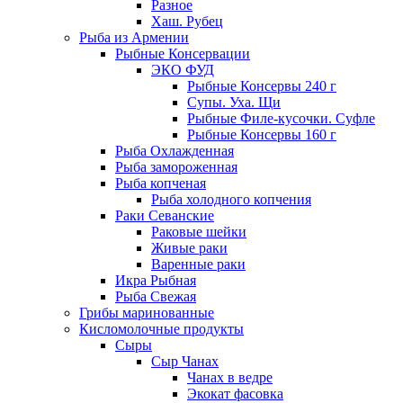
Разное
Хаш. Рубец
Рыба из Армении
Рыбные Консервации
ЭКО ФУД
Рыбные Консервы 240 г
Супы. Уха. Щи
Рыбные Филе-кусочки. Суфле
Рыбные Консервы 160 г
Рыба Охлажденная
Рыба замороженная
Рыба копченая
Рыба холодного копчения
Раки Севанские
Раковые шейки
Живые раки
Варенные раки
Икра Рыбная
Рыба Свежая
Грибы маринованные
Кисломолочные продукты
Сыры
Сыр Чанах
Чанах в ведре
Экокат фасовка