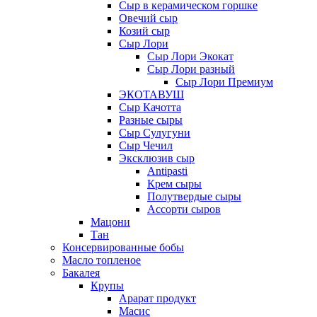
Сыр в керамическом горшке
Овечий сыр
Козий сыр
Сыр Лори
Сыр Лори Экокат
Сыр Лори разный
Сыр Лори Премиум
ЭКОТАВУШ
Сыр Качотта
Разные сыры
Сыр Сулугуни
Сыр Чечил
Эксклюзив сыр
Antipasti
Крем сыры
Полутвердые сыры
Ассорти сыров
Мацони
Тан
Консервированные бобы
Масло топленое
Бакалея
Крупы
Арарат продукт
Масис