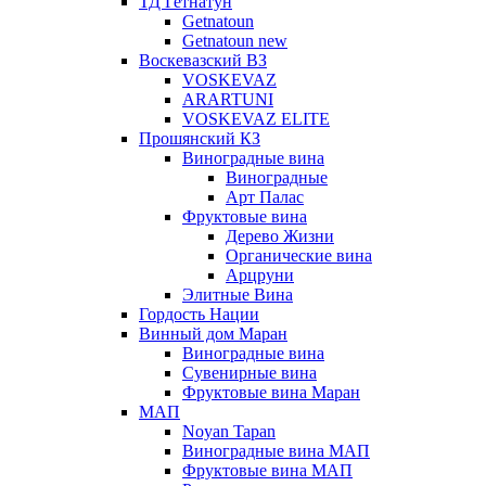
ТД Гетнатун
Getnatoun
Getnatoun new
Воскевазский ВЗ
VOSKEVAZ
ARARTUNI
VOSKEVAZ ELITE
Прошянский КЗ
Виноградные вина
Виноградные
Арт Палас
Фруктовые вина
Дерево Жизни
Органические вина
Арцруни
Элитные Вина
Гордость Нации
Винный дом Маран
Виноградные вина
Сувенирные вина
Фруктовые вина Маран
МАП
Noyan Tapan
Виноградные вина МАП
Фруктовые вина МАП