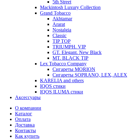
5th Street
Mackintosh Luxury Collection
Grand Tobacco
Akhtamar
Ararat
Nostalgia
Classic
TIP TOP
TRIUMPH. VIP
GT. Elegant. New Black
MT. BLACK TIP
Lex Tobacco Company
Сигареты MORION
Сигареты SOPRANO, LEX, ALEX
KARELIA and others
IQOS стики
IQOS ILUMA стики
Аксессуары
О компании
Каталог
Оплата
Доставка
Контакты
Как купить