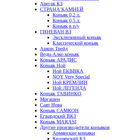
Арегак КЗ
СТРАНА КАМНЕЙ
Коньяк 0,2 л.
Коньяк 0,5 л.
Коньяк в п/у
ГИНЕВАН ВЗ
Эксклюзивный коньяк
Классический коньяк
Аркон Трейд
Веди-Алко коньяк
Коньяк АРАДИС
Коньяк Ной
Ной ЕКВВКА
NOY Very Special
Ной КРЕМЛИН
Ной ЛЕГЕНДА
Коньяк ТАВИНКО
Мргашен
Саят Нова
Коньяк САМКОН
Егвардский ВКЗ
Коньяк MARASI
Другие производители коньяков
Армянские коньяки
Кизлярский КЗ