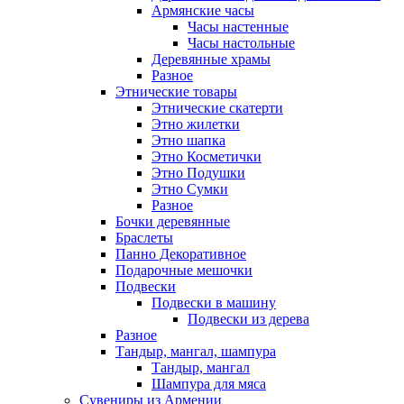
Армянские часы
Часы настенные
Часы настольные
Деревянные храмы
Разное
Этнические товары
Этнические скатерти
Этно жилетки
Этно шапка
Этно Косметички
Этно Подушки
Этно Сумки
Разное
Бочки деревянные
Браслеты
Панно Декоративное
Подарочные мешочки
Подвески
Подвески в машину
Подвески из дерева
Разное
Тандыр, мангал, шампура
Тандыр, мангал
Шампура для мяса
Сувениры из Армении