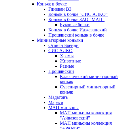
Коньяк в бочке
Гиневан ВЗ
Коньяк в бочке "СИС АЛКО"
Коньяк в бочке ЗАО "МАП"
Буковые бочки
Коньяк в бочке Иджеванский
Прошянский коньяк в бочке
Миниатюрные коньяки
Оганян Бренди
СИС АЛКО
Храмы
Животные
Разные
Прошянский
Классический миниатюрный
коньяк
Сувенирный миниатюрный
коньяк
Мадатовъ
Мараси
МАП миньоны
МАП миньоны коллекция
"Айвазовский"
МАП миньоны коллекция
"АРАМЭ"