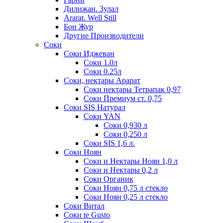
Дилижан. Зулал
Ararat. Well Still
Бон Жур
Другие Производители
Соки
Соки Иджеван
Соки 1.0л
Соки 0.25л
Соки, нектары Арарат
Соки нектары Тетрапак 0,97
Соки Премиум ст. 0,75
Соки SIS Натурал
Соки YAN
Соки 0,930 л
Соки 0,250 л
Соки SIS 1,6 л.
Соки Ноян
Соки и Нектары Ноян 1,0 л
Соки и Нектары 0,2 л
Соки Органик
Соки Ноян 0,75 л стекло
Соки Ноян 0,25 л стекло
Соки Витал
Соки te Gusto