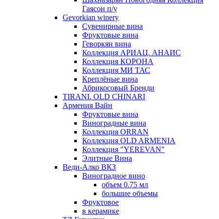
Гаясон п/у
Gevorkian winery
Сувенирные вина
Фруктовые вина
Геворкян вина
Коллекция АРИАЦ. АНАИС
Коллекция КОРОНА
Коллекция МИ ТАС
Креплёные вина
Абрикосовый Бренди
TIRANI. OLD CHINARI
Армения Вайн
Фруктовые вина
Виноградные вина
Коллекция ORRAN
Коллекция OLD ARMENIA
Коллекция "YEREVAN"
Элитные Вина
Веди-Алко ВКЗ
Виноградное вино
объем 0.75 мл
большие объемы
Фруктовое
в керамике