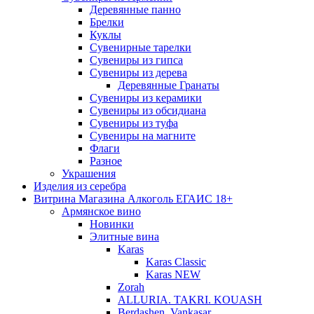
Деревянные панно
Брелки
Куклы
Сувенирные тарелки
Сувениры из гипса
Сувениры из дерева
Деревянные Гранаты
Сувениры из керамики
Сувениры из обсидиана
Сувениры из туфа
Сувениры на магните
Флаги
Разное
Украшения
Изделия из серебра
Витрина Магазина Алкоголь ЕГАИС 18+
Армянское вино
Новинки
Элитные вина
Karas
Karas Classic
Karas NEW
Zorah
ALLURIA. TAKRI. KOUASH
Berdashen. Vankasar