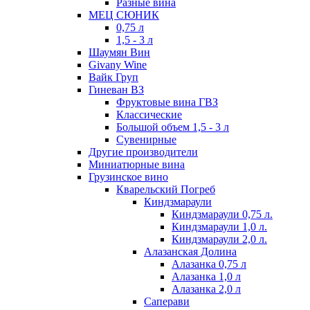
Разные вина
МЕЦ СЮНИК
0,75 л
1,5 - 3 л
Шаумян Вин
Givany Wine
Вайк Груп
Гиневан ВЗ
Фруктовые вина ГВЗ
Классические
Большой объем 1,5 - 3 л
Сувенирные
Другие производители
Миниатюрные вина
Грузинское вино
Кварельский Погреб
Киндзмараули
Киндзмараули 0,75 л.
Киндзмараули 1,0 л.
Киндзмараули 2,0 л.
Алазанская Долина
Алазанка 0,75 л
Алазанка 1,0 л
Алазанка 2,0 л
Саперави