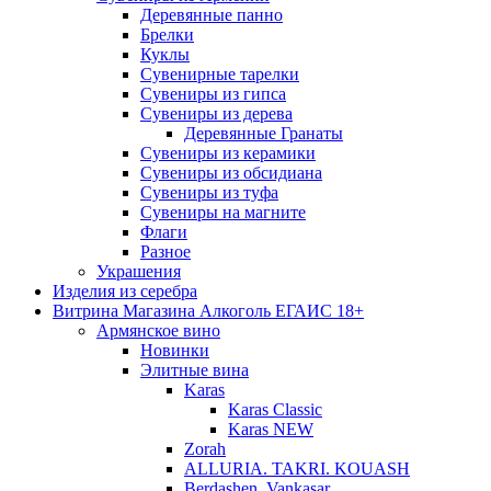
Деревянные панно
Брелки
Куклы
Сувенирные тарелки
Сувениры из гипса
Сувениры из дерева
Деревянные Гранаты
Сувениры из керамики
Сувениры из обсидиана
Сувениры из туфа
Сувениры на магните
Флаги
Разное
Украшения
Изделия из серебра
Витрина Магазина Алкоголь ЕГАИС 18+
Армянское вино
Новинки
Элитные вина
Karas
Karas Classic
Karas NEW
Zorah
ALLURIA. TAKRI. KOUASH
Berdashen. Vankasar