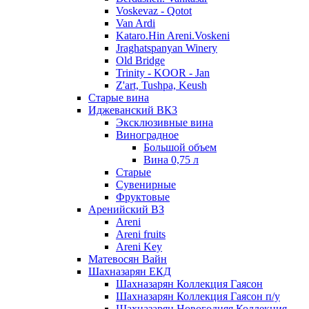
Voskevaz - Qotot
Van Ardi
Kataro.Hin Areni.Voskeni
Jraghatspanyan Winery
Old Bridge
Trinity - KOOR - Jan
Z'art, Tushpa, Keush
Старые вина
Иджеванский ВК3
Эксклюзивные вина
Виноградное
Большой объем
Вина 0,75 л
Старые
Сувенирные
Фруктовые
Аренийский ВЗ
Areni
Areni fruits
Areni Key
Матевосян Вайн
Шахназарян ЕКД
Шахназарян Коллекция Гаясон
Шахназарян Коллекция Гаясон п/у
Шахназарян Новогодняя Коллекция