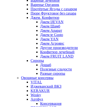
Варенье лечебное
Варенье Органик
Протёртые Ягоды с сахаром
Пюре Фруктовое без сахара
Джем. Конфитюр
Джем IJEVAN
Джем Шамб
Джем Арарат
Джем te Gusto
Джем YAN
Джем Агроянс
Другие производители
Конфитюр лечебный
Джем FRUIT LAND
Сиропы
Дошаб
Полезные сладости
Разные сиропы
Овощные консервы
VITAL
Иджеванский ВКЗ
KERAKUR
Wosky
Артфуд
Консервация