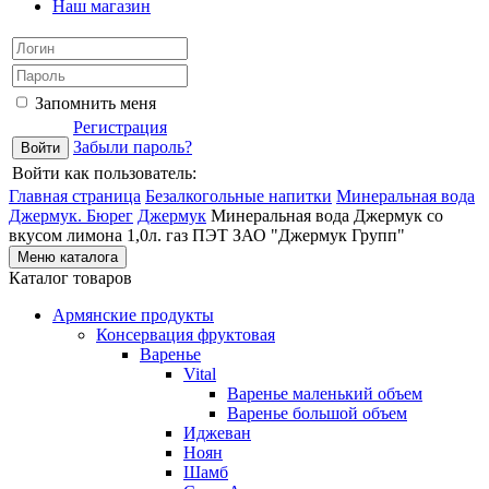
Наш магазин
Запомнить меня
Регистрация
Забыли пароль?
Войти как пользователь:
Главная страница
Безалкогольные напитки
Минеральная вода
Джермук. Бюрег
Джермук
Минеральная вода Джермук со
вкусом лимона 1,0л. газ ПЭТ ЗАО "Джермук Групп"
Меню каталога
Каталог товаров
Армянские продукты
Консервация фруктовая
Варенье
Vital
Варенье маленький объем
Варенье большой объем
Иджеван
Ноян
Шамб