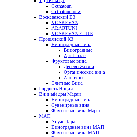
ТД Гетнатун
Getnatoun
Getnatoun new
Воскевазский ВЗ
VOSKEVAZ
ARARTUNI
VOSKEVAZ ELITE
Прошянский КЗ
Виноградные вина
Виноградные
Арт Палас
Фруктовые вина
Дерево Жизни
Органические вина
Арцруни
Элитные Вина
Гордость Нации
Винный дом Маран
Виноградные вина
Сувенирные вина
Фруктовые вина Маран
МАП
Noyan Tapan
Виноградные вина МАП
Фруктовые вина МАП