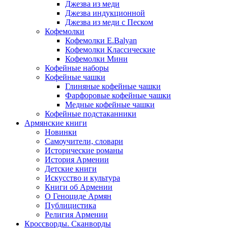
Джезва из меди
Джезва индукционной
Джезва из меди с Песком
Кофемолки
Кофемолки E.Balyan
Кофемолки Классические
Кофемолки Мини
Кофейные наборы
Кофейные чашки
Глиняные кофейные чашки
Фарфоровые кофейные чашки
Медные кофейные чашки
Кофейные подстаканники
Армянские книги
Новинки
Самоучители, словари
Исторические романы
История Армении
Детские книги
Иcкусство и культура
Книги об Армении
О Геноциде Армян
Публицистика
Религия Армении
Кроссворды. Сканворды