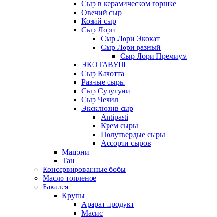
Сыр в керамическом горшке
Овечий сыр
Козий сыр
Сыр Лори
Сыр Лори Экокат
Сыр Лори разный
Сыр Лори Премиум
ЭКОТАВУШ
Сыр Качотта
Разные сыры
Сыр Сулугуни
Сыр Чечил
Эксклюзив сыр
Antipasti
Крем сыры
Полутвердые сыры
Ассорти сыров
Мацони
Тан
Консервированные бобы
Масло топленое
Бакалея
Крупы
Арарат продукт
Масис