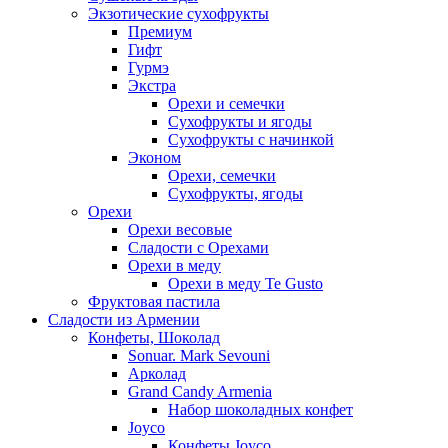
Экзотические сухофрукты
Премиум
Гифт
Гурмэ
Экстра
Орехи и семечки
Сухофрукты и ягоды
Сухофрукты с начинкой
Эконом
Орехи, семечки
Сухофрукты, ягоды
Орехи
Орехи весовые
Сладости с Орехами
Орехи в меду
Орехи в меду Te Gusto
Фруктовая пастила
Сладости из Армении
Конфеты, Шоколад
Sonuar. Mark Sevouni
Арколад
Grand Candy Armenia
Набор шоколадных конфет
Joyco
Конфеты Joyco