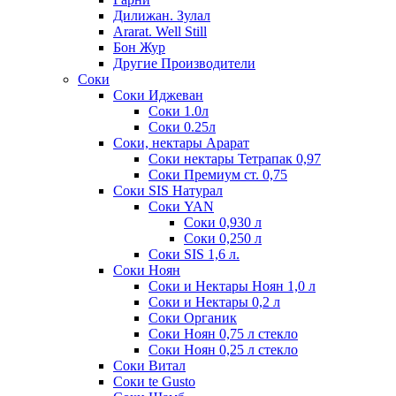
Дилижан. Зулал
Ararat. Well Still
Бон Жур
Другие Производители
Соки
Соки Иджеван
Соки 1.0л
Соки 0.25л
Соки, нектары Арарат
Соки нектары Тетрапак 0,97
Соки Премиум ст. 0,75
Соки SIS Натурал
Соки YAN
Соки 0,930 л
Соки 0,250 л
Соки SIS 1,6 л.
Соки Ноян
Соки и Нектары Ноян 1,0 л
Соки и Нектары 0,2 л
Соки Органик
Соки Ноян 0,75 л стекло
Соки Ноян 0,25 л стекло
Соки Витал
Соки te Gusto