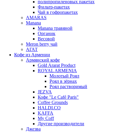
полипропиленовых пакетах
Фильтр-пакетах
Чай в гофропакетах
AMARAS
Manana
Manana травяной
Органик
Весовой
Meron berry чай
АГАТ
Кофе из Армении
Армянский кофе
Gold Ararat Product
ROYAL ARMENIA
Молотый Роял
Роял в зёрнах
Роял растворимый
JEZVA
Кофе "Le Café Paris"
Coffee Grounds
HALDI.CO
KAFFA
My Coff
Другие производители
Джезва