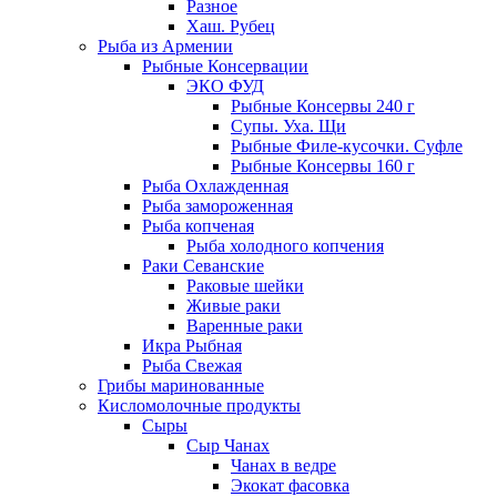
Разное
Хаш. Рубец
Рыба из Армении
Рыбные Консервации
ЭКО ФУД
Рыбные Консервы 240 г
Супы. Уха. Щи
Рыбные Филе-кусочки. Суфле
Рыбные Консервы 160 г
Рыба Охлажденная
Рыба замороженная
Рыба копченая
Рыба холодного копчения
Раки Севанские
Раковые шейки
Живые раки
Варенные раки
Икра Рыбная
Рыба Свежая
Грибы маринованные
Кисломолочные продукты
Сыры
Сыр Чанах
Чанах в ведре
Экокат фасовка