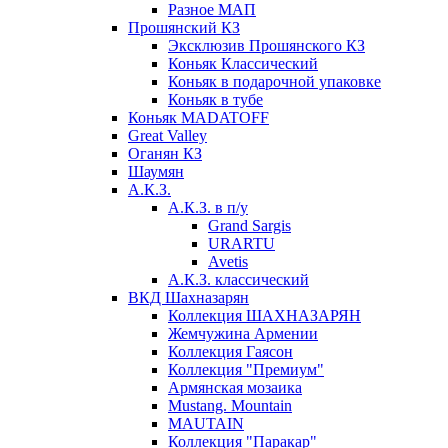
Разное МАП
Прошянский КЗ
Эксклюзив Прошянского КЗ
Коньяк Классический
Коньяк в подарочной упаковке
Коньяк в тубе
Коньяк MADATOFF
Great Valley
Оганян КЗ
Шаумян
А.К.З.
А.К.З. в п/у
Grand Sargis
URARTU
Avetis
А.К.З. классический
ВКД Шахназарян
Коллекция ШАХНАЗАРЯН
Жемчужина Армении
Коллекция Гаясон
Коллекция "Премиум"
Армянская мозаика
Mustang. Mountain
MAUTAIN
Коллекция "Паракар"