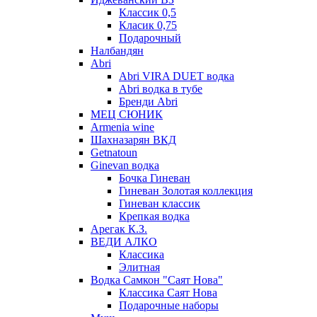
Классик 0,5
Класик 0,75
Подарочный
Налбандян
Abri
Abri VIRA DUET водка
Abri водка в тубе
Бренди Abri
МЕЦ СЮНИК
Armenia wine
Шахназарян ВКД
Getnatoun
Ginevan водка
Бочка Гиневан
Гиневан Золотая коллекция
Гиневан классик
Крепкая водка
Арегак К.З.
ВЕДИ АЛКО
Классика
Элитная
Водка Самкон "Саят Нова"
Классика Саят Нова
Подарочные наборы