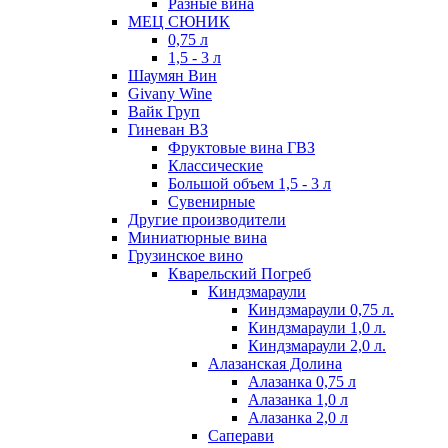
Разные вина
МЕЦ СЮНИК
0,75 л
1,5 - 3 л
Шаумян Вин
Givany Wine
Вайк Груп
Гиневан ВЗ
Фруктовые вина ГВЗ
Классические
Большой объем 1,5 - 3 л
Сувенирные
Другие производители
Миниатюрные вина
Грузинское вино
Кварельский Погреб
Киндзмараули
Киндзмараули 0,75 л.
Киндзмараули 1,0 л.
Киндзмараули 2,0 л.
Алазанская Долина
Алазанка 0,75 л
Алазанка 1,0 л
Алазанка 2,0 л
Саперави