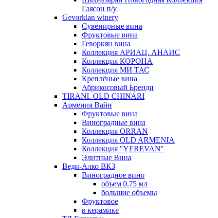
Гаясон п/у
Gevorkian winery
Сувенирные вина
Фруктовые вина
Геворкян вина
Коллекция АРИАЦ. АНАИС
Коллекция КОРОНА
Коллекция МИ ТАС
Креплёные вина
Абрикосовый Бренди
TIRANI. OLD CHINARI
Армения Вайн
Фруктовые вина
Виноградные вина
Коллекция ORRAN
Коллекция OLD ARMENIA
Коллекция "YEREVAN"
Элитные Вина
Веди-Алко ВКЗ
Виноградное вино
объем 0.75 мл
большие объемы
Фруктовое
в керамике