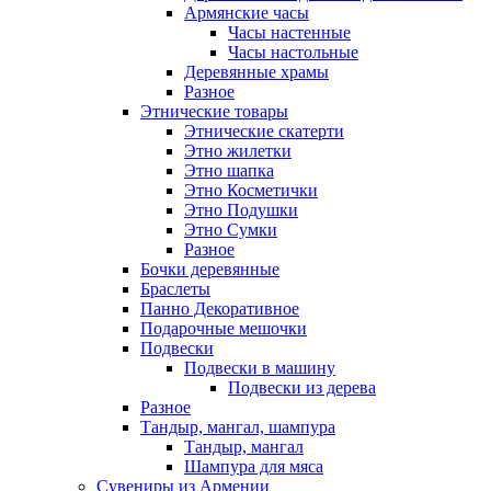
Армянские часы
Часы настенные
Часы настольные
Деревянные храмы
Разное
Этнические товары
Этнические скатерти
Этно жилетки
Этно шапка
Этно Косметички
Этно Подушки
Этно Сумки
Разное
Бочки деревянные
Браслеты
Панно Декоративное
Подарочные мешочки
Подвески
Подвески в машину
Подвески из дерева
Разное
Тандыр, мангал, шампура
Тандыр, мангал
Шампура для мяса
Сувениры из Армении