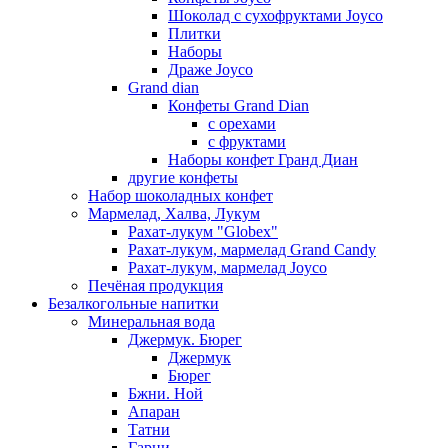
Шоколад с сухофруктами Joyco
Плитки
Наборы
Драже Joyco
Grand dian
Конфеты Grand Dian
с орехами
с фруктами
Наборы конфет Гранд Диан
другие конфеты
Набор шоколадных конфет
Мармелад, Халва, Лукум
Рахат-лукум "Globex"
Рахат-лукум, мармелад Grand Candy
Рахат-лукум, мармелад Joyco
Печёная продукция
Безалкогольные напитки
Минеральная вода
Джермук. Бюрег
Джермук
Бюрег
Бжни. Ной
Апаран
Татни
Гарни