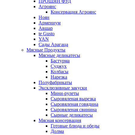
ПРОШЯН ФУД
Агроянс
Консервация Агроянс
Ноян
Армениум
Авшар
te Gusto
YAN
Сады Арагаца
Мясные Продукты
Мясные деликатесы
Бастурма
Суджух
Колбасы
Нарезка
Полуфабрикаты
Эксклюзивные закуски
Мини-рулеты
Сыровяленая вырезка
Сыровяленая говядина
Сыровяленая свинина
Сырные деликатесы
Мясная консервация
Готовые блюда и обеды
Долма