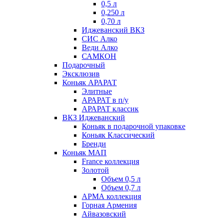
0,5 л
0,250 л
0,70 л
Иджеванский ВКЗ
СИС Алко
Веди Алко
САМКОН
Подарочный
Эксклюзив
Коньяк АРАРАТ
Элитные
АРАРАТ в п/у
АРАРАТ классик
ВКЗ Иджеванский
Коньяк в подарочной упаковке
Коньяк Классический
Бренди
Коньяк МАП
France коллекция
Золотой
Объем 0,5 л
Объем 0,7 л
АРМА коллекция
Горная Армения
Айвазовский