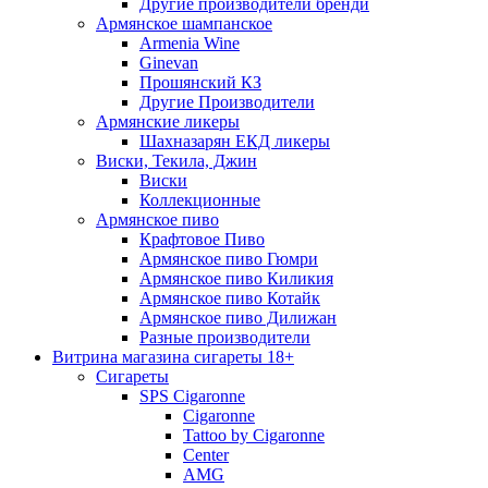
Другие производители бренди
Армянское шампанское
Armenia Wine
Ginevan
Прошянский КЗ
Другие Производители
Армянские ликеры
Шахназарян ЕКД ликеры
Виски, Текила, Джин
Виски
Коллекционные
Армянское пиво
Крафтовое Пиво
Армянское пиво Гюмри
Армянское пиво Киликия
Армянское пиво Котайк
Армянское пиво Дилижан
Разные производители
Витрина магазина сигареты 18+
Cигареты
SPS Cigaronne
Сigaronne
Tattoo by Cigaronne
Center
AMG