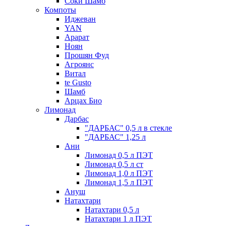
Соки Шамб
Компоты
Иджеван
YAN
Арарат
Ноян
Прошян Фуд
Агроянс
Витал
te Gusto
Шамб
Арцах Био
Лимонад
Дарбас
"ДАРБАС" 0,5 л в стекле
"ДАРБАС" 1,25 л
Ани
Лимонад 0,5 л ПЭТ
Лимонад 0,5 л ст
Лимонад 1,0 л ПЭТ
Лимонад 1,5 л ПЭТ
Ануш
Натахтари
Натахтари 0,5 л
Натахтари 1 л ПЭТ