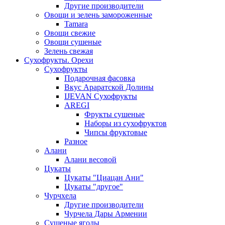
Другие производители
Овощи и зелень замороженные
Tamara
Овощи свежие
Овощи сушеные
Зелень свежая
Сухофрукты. Орехи
Сухофрукты
Подарочная фасовка
Вкус Араратской Долины
IJEVAN Сухофрукты
AREGI
Фрукты сушеные
Наборы из сухофруктов
Чипсы фруктовые
Разное
Алани
Алани весовой
Цукаты
Цукаты "Циацан Ани"
Цукаты "другое"
Чурчхела
Другие производители
Чурчела Дары Армении
Сушеные ягоды