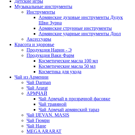
Детские игры
Музыкальные инструменты
Инструменты
Армянские духовые инструменты Дудук
Шви Зурна
Армянские струнные инструменты
Армянские ударные инструменты Доол
Аксессуары
Красота и здоровье
Продукция Нарин - Э
Продукция Ваки Фарм
Косметические масла 100 мл
Косметические масла 50 мл
Косметика для ухода
Чай из Армении
Чай Darman
Чай Ararat
АРМЧАЙ
Чай Армчай в прозрачной фасовке
Чай травяной
Чай Армчай армянский тараз
Чай IJEVAN. MASIS
Чай Гюмри
Чай Нане
MEGA ARARAT