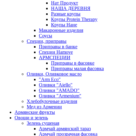
Нат Продукт
НАША ДЕРЕВНЯ
Разные крупы
Крупы Protein Therapy
Крупы Нане
Макаронные изделия
Соусы
Специи, приправы
Приправы в банке
Специи Hamove
АРМСПЕЦИИ
Приправы в фасовке
Приправы малая фасовка
Оливки, Оливковое масло
"Arm Eco"
Оливки "Aiello"
Оливки "AMADO"
Оливки "Armenium"
Хлебобулочные изделия
Мед из Армении
Армянские фрукты
Овощи и зелень
Зелень сушеная
Армчай армянский тараз
Армчай прозрачная фасовка