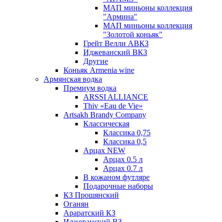
МАП миньоны коллекция
"Армина"
МАП миньоны коллекция
"Золотой коньяк"
Грейт Велли АВКЗ
Иджеванский ВКЗ
Другие
Коньяк Armenia wine
Армянская водка
Премиум водка
ARSSI ALLIANCE
Thiv «Eau de Vie»
Artsakh Brandy Company
Классическая
Классика 0,75
Классика 0,5
Арцах NEW
Арцах 0.5 л
Арцах 0.7 л
В кожаном футляре
Подарочные наборы
КЗ Прошянский
Оганян
Араратский КЗ
Иджеванский ВЗ