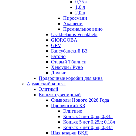
0,75 л
1,0 л
2,0 л
Пиросмани
Ахашени
Премиальное вино
Usakhelauris Venakhebi
GIORGOBA
GRV
Баисубанский ВЗ
Батоно
Старый Тбилиси
Хевсури / Руно
Другие
Подарочные коробки для вина
Армянский коньяк
Элитный
Коньяк сувенирный
Символы Нового 2026 Года
Прошянский КЗ
Элитные
Коньяк 5 лет 0,5л; 0,33л
Коньяк 5 лет 0,25л; 0,18л
Коньяк 7 лет 0,5л; 0,33л
Шахназарян ВКД