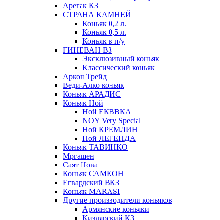
Арегак КЗ
СТРАНА КАМНЕЙ
Коньяк 0,2 л.
Коньяк 0,5 л.
Коньяк в п/у
ГИНЕВАН ВЗ
Эксклюзивный коньяк
Классический коньяк
Аркон Трейд
Веди-Алко коньяк
Коньяк АРАДИС
Коньяк Ной
Ной ЕКВВКА
NOY Very Special
Ной КРЕМЛИН
Ной ЛЕГЕНДА
Коньяк ТАВИНКО
Мргашен
Саят Нова
Коньяк САМКОН
Егвардский ВКЗ
Коньяк MARASI
Другие производители коньяков
Армянские коньяки
Кизлярский КЗ