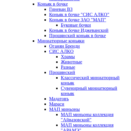
Коньяк в бочке
Гиневан ВЗ
Коньяк в бочке "СИС АЛКО"
Коньяк в бочке ЗАО "МАП"
Буковые бочки
Коньяк в бочке Иджеванский
Прошянский коньяк в бочке
Миниатюрные коньяки
Оганян Бренди
СИС АЛКО
Храмы
Животные
Разные
Прошянский
Классический миниатюрный
коньяк
Сувенирный миниатюрный
коньяк
Мадатовъ
Мараси
МАП миньоны
МАП миньоны коллекция
"Айвазовский"
МАП миньоны коллекция
"АРАМЭ"