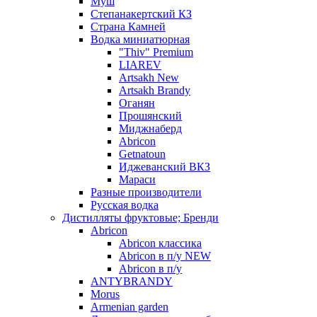
Муш
Степанакертский КЗ
Страна Камней
Водка миниатюрная
"Thiv" Premium
LIAREV
Artsakh New
Artsakh Brandy
Оганян
Прошянский
Миджнаберд
Abricon
Getnatoun
Иджеванский ВКЗ
Мараси
Разные производители
Русская водка
Дистилляты фруктовые; Бренди
Abricon
Abricon классика
Abricon в п/у NEW
Abricon в п/у
ANTYBRANDY
Morus
Armenian garden