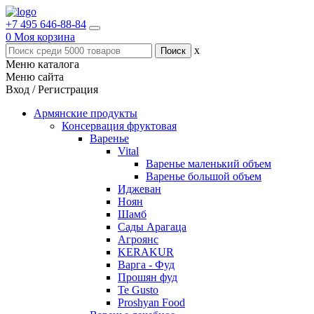
+7 495 646-88-84
0
Моя корзина
x
Меню каталога
Меню сайта
Вход / Регистрация
Армянские продукты
Консервация фруктовая
Варенье
Vital
Варенье маленький объем
Варенье большой объем
Иджеван
Ноян
Шамб
Сады Арагаца
Агроянс
KERAKUR
Варга - Фуд
Прошян фуд
Te Gusto
Proshyan Food