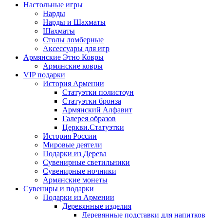
Настольные игры
Нарды
Нарды и Шахматы
Шахматы
Столы ломберные
Аксессуары для игр
Армянские Этно Ковры
Армянские ковры
VIP подарки
История Армении
Статуэтки полистоун
Статуэтки бронза
Армянский Алфавит
Галерея образов
Церкви.Статуэтки
История России
Мировые деятели
Подарки из Дерева
Сувенирные светильники
Сувенирные ночники
Армянские монеты
Сувениры и подарки
Подарки из Армении
Деревянные изделия
Деревянные подставки для напитков