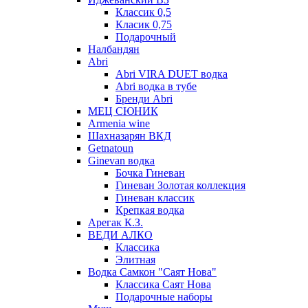
Классик 0,5
Класик 0,75
Подарочный
Налбандян
Abri
Abri VIRA DUET водка
Abri водка в тубе
Бренди Abri
МЕЦ СЮНИК
Armenia wine
Шахназарян ВКД
Getnatoun
Ginevan водка
Бочка Гиневан
Гиневан Золотая коллекция
Гиневан классик
Крепкая водка
Арегак К.З.
ВЕДИ АЛКО
Классика
Элитная
Водка Самкон "Саят Нова"
Классика Саят Нова
Подарочные наборы