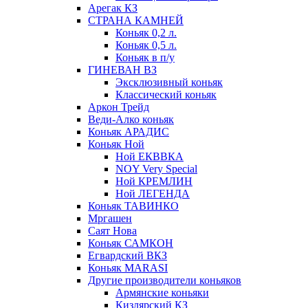
Арегак КЗ
СТРАНА КАМНЕЙ
Коньяк 0,2 л.
Коньяк 0,5 л.
Коньяк в п/у
ГИНЕВАН ВЗ
Эксклюзивный коньяк
Классический коньяк
Аркон Трейд
Веди-Алко коньяк
Коньяк АРАДИС
Коньяк Ной
Ной ЕКВВКА
NOY Very Special
Ной КРЕМЛИН
Ной ЛЕГЕНДА
Коньяк ТАВИНКО
Мргашен
Саят Нова
Коньяк САМКОН
Егвардский ВКЗ
Коньяк MARASI
Другие производители коньяков
Армянские коньяки
Кизлярский КЗ