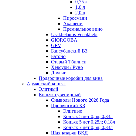
0,75 л
1,0 л
2,0 л
Пиросмани
Ахашени
Премиальное вино
Usakhelauris Venakhebi
GIORGOBA
GRV
Баисубанский ВЗ
Батоно
Старый Тбилиси
Хевсури / Руно
Другие
Подарочные коробки для вина
Армянский коньяк
Элитный
Коньяк сувенирный
Символы Нового 2026 Года
Прошянский КЗ
Элитные
Коньяк 5 лет 0,5л; 0,33л
Коньяк 5 лет 0,25л; 0,18л
Коньяк 7 лет 0,5л; 0,33л
Шахназарян ВКД