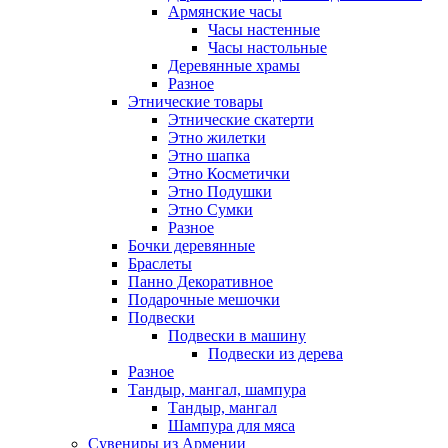
Армянские часы
Часы настенные
Часы настольные
Деревянные храмы
Разное
Этнические товары
Этнические скатерти
Этно жилетки
Этно шапка
Этно Косметички
Этно Подушки
Этно Сумки
Разное
Бочки деревянные
Браслеты
Панно Декоративное
Подарочные мешочки
Подвески
Подвески в машину
Подвески из дерева
Разное
Тандыр, мангал, шампура
Тандыр, мангал
Шампура для мяса
Сувениры из Армении