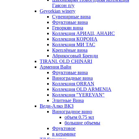
Гаясон п/у
Gevorkian winery
Сувенирные вина
Фруктовые вина
Геворкян вина
Коллекция АРИАЦ. АНАИС
Коллекция КОРОНА
Коллекция МИ ТАС
Креплёные вина
Абрикосовый Бренди
TIRANI. OLD CHINARI
Армения Вайн
Фруктовые вина
Виноградные вина
Коллекция ORRAN
Коллекция OLD ARMENIA
Коллекция "YEREVAN"
Элитные Вина
Веди-Алко ВКЗ
Виноградное вино
объем 0.75 мл
большие объемы
Фруктовое
в керамике