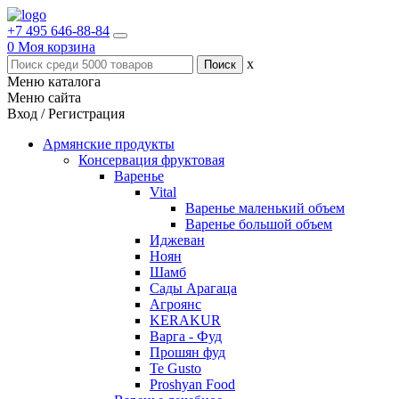
+7 495 646-88-84
0
Моя корзина
x
Меню каталога
Меню сайта
Вход / Регистрация
Армянские продукты
Консервация фруктовая
Варенье
Vital
Варенье маленький объем
Варенье большой объем
Иджеван
Ноян
Шамб
Сады Арагаца
Агроянс
KERAKUR
Варга - Фуд
Прошян фуд
Te Gusto
Proshyan Food