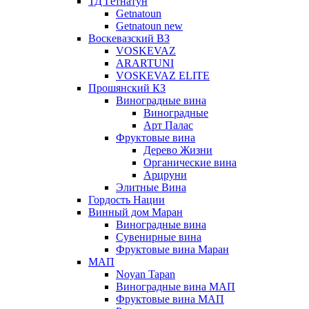
ТД Гетнатун
Getnatoun
Getnatoun new
Воскевазский ВЗ
VOSKEVAZ
ARARTUNI
VOSKEVAZ ELITE
Прошянский КЗ
Виноградные вина
Виноградные
Арт Палас
Фруктовые вина
Дерево Жизни
Органические вина
Арцруни
Элитные Вина
Гордость Нации
Винный дом Маран
Виноградные вина
Сувенирные вина
Фруктовые вина Маран
МАП
Noyan Tapan
Виноградные вина МАП
Фруктовые вина МАП