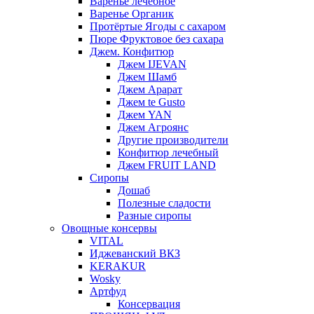
Варенье лечебное
Варенье Органик
Протёртые Ягоды с сахаром
Пюре Фруктовое без сахара
Джем. Конфитюр
Джем IJEVAN
Джем Шамб
Джем Арарат
Джем te Gusto
Джем YAN
Джем Агроянс
Другие производители
Конфитюр лечебный
Джем FRUIT LAND
Сиропы
Дошаб
Полезные сладости
Разные сиропы
Овощные консервы
VITAL
Иджеванский ВКЗ
KERAKUR
Wosky
Артфуд
Консервация