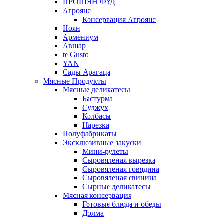
ПРОШЯН ФУД
Агроянс
Консервация Агроянс
Ноян
Армениум
Авшар
te Gusto
YAN
Сады Арагаца
Мясные Продукты
Мясные деликатесы
Бастурма
Суджух
Колбасы
Нарезка
Полуфабрикаты
Эксклюзивные закуски
Мини-рулеты
Сыровяленая вырезка
Сыровяленая говядина
Сыровяленая свинина
Сырные деликатесы
Мясная консервация
Готовые блюда и обеды
Долма