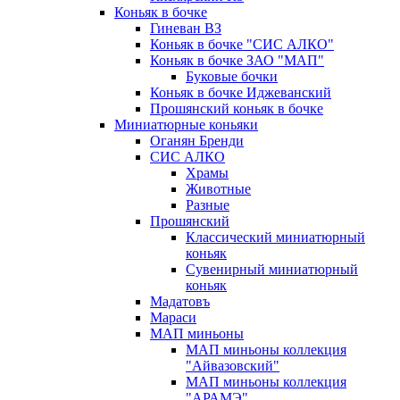
Коньяк в бочке
Гиневан ВЗ
Коньяк в бочке "СИС АЛКО"
Коньяк в бочке ЗАО "МАП"
Буковые бочки
Коньяк в бочке Иджеванский
Прошянский коньяк в бочке
Миниатюрные коньяки
Оганян Бренди
СИС АЛКО
Храмы
Животные
Разные
Прошянский
Классический миниатюрный
коньяк
Сувенирный миниатюрный
коньяк
Мадатовъ
Мараси
МАП миньоны
МАП миньоны коллекция
"Айвазовский"
МАП миньоны коллекция
"АРАМЭ"