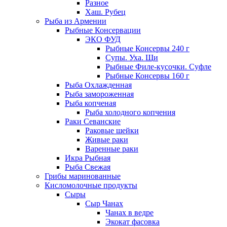
Разное
Хаш. Рубец
Рыба из Армении
Рыбные Консервации
ЭКО ФУД
Рыбные Консервы 240 г
Супы. Уха. Щи
Рыбные Филе-кусочки. Суфле
Рыбные Консервы 160 г
Рыба Охлажденная
Рыба замороженная
Рыба копченая
Рыба холодного копчения
Раки Севанские
Раковые шейки
Живые раки
Варенные раки
Икра Рыбная
Рыба Свежая
Грибы маринованные
Кисломолочные продукты
Сыры
Сыр Чанах
Чанах в ведре
Экокат фасовка