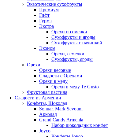
Экзотические сухофрукты
Премиум
Гифт
Гурмэ
Экстра
Орехи и семечки
Сухофрукты и ягоды
Сухофрукты с начинкой
Эконом
Орехи, семечки
Сухофрукты, ягоды
Орехи
Орехи весовые
Сладости с Орехами
Орехи в меду
Орехи в меду Te Gusto
Фруктовая пастила
Сладости из Армении
Конфеты, Шоколад
Sonuar. Mark Sevouni
Арколад
Grand Candy Armenia
Набор шоколадных конфет
Joyco
Конфеты Joyco