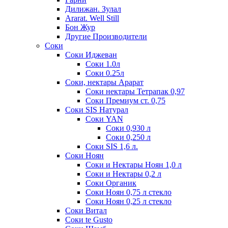
Дилижан. Зулал
Ararat. Well Still
Бон Жур
Другие Производители
Соки
Соки Иджеван
Соки 1.0л
Соки 0.25л
Соки, нектары Арарат
Соки нектары Тетрапак 0,97
Соки Премиум ст. 0,75
Соки SIS Натурал
Соки YAN
Соки 0,930 л
Соки 0,250 л
Соки SIS 1,6 л.
Соки Ноян
Соки и Нектары Ноян 1,0 л
Соки и Нектары 0,2 л
Соки Органик
Соки Ноян 0,75 л стекло
Соки Ноян 0,25 л стекло
Соки Витал
Соки te Gusto