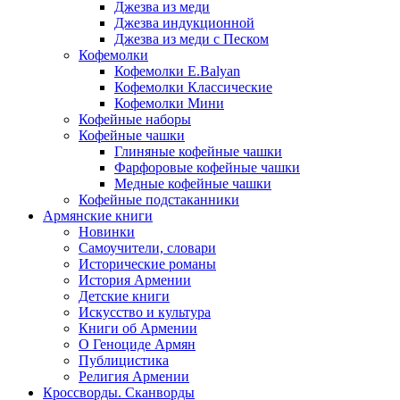
Джезва из меди
Джезва индукционной
Джезва из меди с Песком
Кофемолки
Кофемолки E.Balyan
Кофемолки Классические
Кофемолки Мини
Кофейные наборы
Кофейные чашки
Глиняные кофейные чашки
Фарфоровые кофейные чашки
Медные кофейные чашки
Кофейные подстаканники
Армянские книги
Новинки
Самоучители, словари
Исторические романы
История Армении
Детские книги
Иcкусство и культура
Книги об Армении
О Геноциде Армян
Публицистика
Религия Армении
Кроссворды. Сканворды