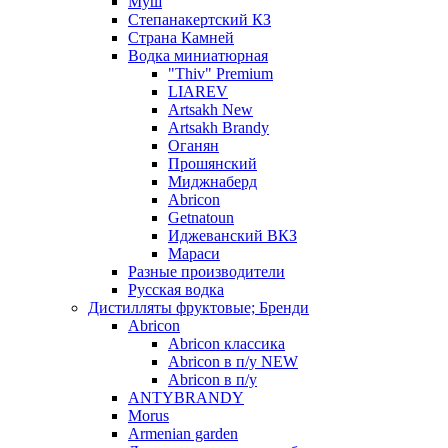
Муш
Степанакертский КЗ
Страна Камней
Водка миниатюрная
"Thiv" Premium
LIAREV
Artsakh New
Artsakh Brandy
Оганян
Прошянский
Миджнаберд
Abricon
Getnatoun
Иджеванский ВКЗ
Мараси
Разные производители
Русская водка
Дистилляты фруктовые; Бренди
Abricon
Abricon классика
Abricon в п/у NEW
Abricon в п/у
ANTYBRANDY
Morus
Armenian garden