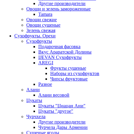
Другие производители
Овощи и зелень замороженные
Tamara
Овощи свежие
Овощи сушеные
Зелень свежая
Сухофрукты. Орехи
Сухофрукты
Подарочная фасовка
Вкус Араратской Долины
IJEVAN Сухофрукты
AREGI
Фрукты сушеные
Наборы из сухофруктов
Чипсы фруктовые
Разное
Алани
Алани весовой
Цукаты
Цукаты "Циацан Ани"
Цукаты "другое"
Чурчхела
Другие производители
Чурчела Дары Армении
Сушеные ягоды