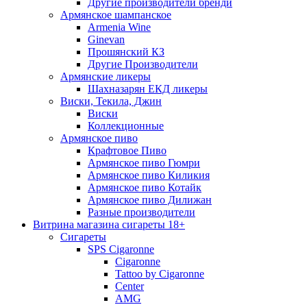
Другие производители бренди
Армянское шампанское
Armenia Wine
Ginevan
Прошянский КЗ
Другие Производители
Армянские ликеры
Шахназарян ЕКД ликеры
Виски, Текила, Джин
Виски
Коллекционные
Армянское пиво
Крафтовое Пиво
Армянское пиво Гюмри
Армянское пиво Киликия
Армянское пиво Котайк
Армянское пиво Дилижан
Разные производители
Витрина магазина сигареты 18+
Cигареты
SPS Cigaronne
Сigaronne
Tattoo by Cigaronne
Center
AMG