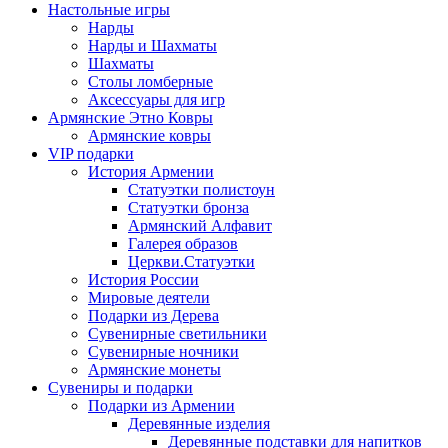
Настольные игры
Нарды
Нарды и Шахматы
Шахматы
Столы ломберные
Аксессуары для игр
Армянские Этно Ковры
Армянские ковры
VIP подарки
История Армении
Статуэтки полистоун
Статуэтки бронза
Армянский Алфавит
Галерея образов
Церкви.Статуэтки
История России
Мировые деятели
Подарки из Дерева
Сувенирные светильники
Сувенирные ночники
Армянские монеты
Сувениры и подарки
Подарки из Армении
Деревянные изделия
Деревянные подставки для напитков