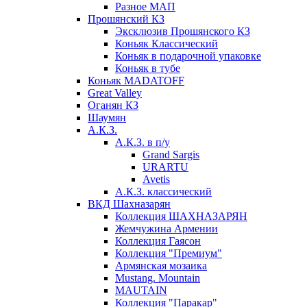
Разное МАП
Прошянский КЗ
Эксклюзив Прошянского КЗ
Коньяк Классический
Коньяк в подарочной упаковке
Коньяк в тубе
Коньяк MADATOFF
Great Valley
Оганян КЗ
Шаумян
А.К.З.
А.К.З. в п/у
Grand Sargis
URARTU
Avetis
А.К.З. классический
ВКД Шахназарян
Коллекция ШАХНАЗАРЯН
Жемчужина Армении
Коллекция Гаясон
Коллекция "Премиум"
Армянская мозаика
Mustang. Mountain
MAUTAIN
Коллекция "Паракар"