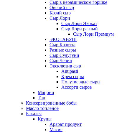
Сыр в керамическом горшке
Овечий сыр
Козий сыр
Сыр Лори
Сыр Лори Экокат
Сыр Лори разный
Сыр Лори Премиум
ЭКОТАВУШ
Сыр Качотта
Разные сыры
Сыр Сулугуни
Сыр Чечил
Эксклюзив сыр
Antipasti
Крем сыры
Полутвердые сыры
Ассорти сыров
Мацони
Тан
Консервированные бобы
Масло топленое
Бакалея
Крупы
Арарат продукт
Масис