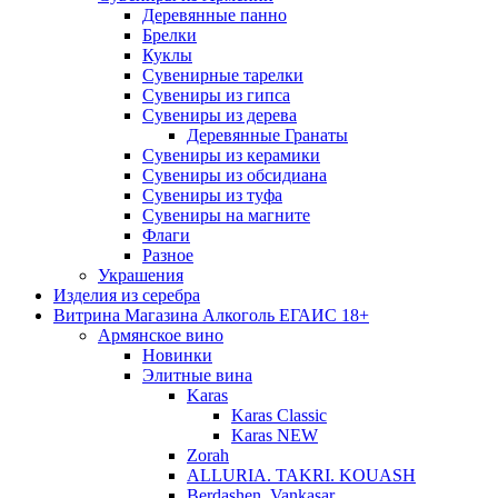
Деревянные панно
Брелки
Куклы
Сувенирные тарелки
Сувениры из гипса
Сувениры из дерева
Деревянные Гранаты
Сувениры из керамики
Сувениры из обсидиана
Сувениры из туфа
Сувениры на магните
Флаги
Разное
Украшения
Изделия из серебра
Витрина Магазина Алкоголь ЕГАИС 18+
Армянское вино
Новинки
Элитные вина
Karas
Karas Classic
Karas NEW
Zorah
ALLURIA. TAKRI. KOUASH
Berdashen. Vankasar