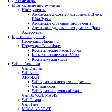
Детские игры
Музыкальные инструменты
Инструменты
Армянские духовые инструменты Дудук
Шви Зурна
Армянские струнные инструменты
Армянские ударные инструменты Доол
Аксессуары
Красота и здоровье
Продукция Нарин - Э
Продукция Ваки Фарм
Косметические масла 100 мл
Косметические масла 50 мл
Косметика для ухода
Чай из Армении
Чай Darman
Чай Ararat
АРМЧАЙ
Чай Армчай в прозрачной фасовке
Чай травяной
Чай Армчай армянский тараз
Чай IJEVAN. MASIS
Чай Гюмри
Чай Нане
MEGA ARARAT