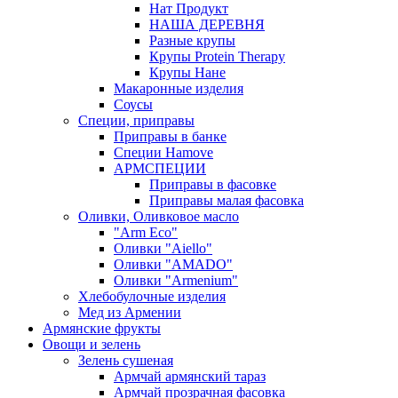
Нат Продукт
НАША ДЕРЕВНЯ
Разные крупы
Крупы Protein Therapy
Крупы Нане
Макаронные изделия
Соусы
Специи, приправы
Приправы в банке
Специи Hamove
АРМСПЕЦИИ
Приправы в фасовке
Приправы малая фасовка
Оливки, Оливковое масло
"Arm Eco"
Оливки "Aiello"
Оливки "AMADO"
Оливки "Armenium"
Хлебобулочные изделия
Мед из Армении
Армянские фрукты
Овощи и зелень
Зелень сушеная
Армчай армянский тараз
Армчай прозрачная фасовка