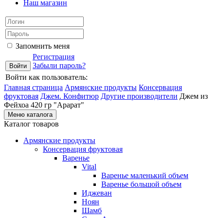
Наш магазин
Запомнить меня
Регистрация
Забыли пароль?
Войти как пользователь:
Главная страница
Армянские продукты
Консервация
фруктовая
Джем. Конфитюр
Другие производители
Джем из
Фейхоа 420 гр "Арарат"
Меню каталога
Каталог товаров
Армянские продукты
Консервация фруктовая
Варенье
Vital
Варенье маленький объем
Варенье большой объем
Иджеван
Ноян
Шамб