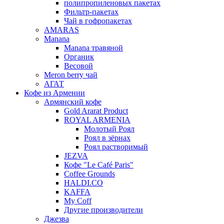
полипропиленовых пакетах
Фильтр-пакетах
Чай в гофропакетах
AMARAS
Manana
Manana травяной
Органик
Весовой
Meron berry чай
АГАТ
Кофе из Армении
Армянский кофе
Gold Ararat Product
ROYAL ARMENIA
Молотый Роял
Роял в зёрнах
Роял растворимый
JEZVA
Кофе "Le Café Paris"
Coffee Grounds
HALDI.CO
KAFFA
My Coff
Другие производители
Джезва