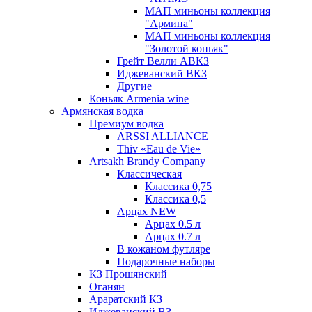
МАП миньоны коллекция
"Армина"
МАП миньоны коллекция
"Золотой коньяк"
Грейт Велли АВКЗ
Иджеванский ВКЗ
Другие
Коньяк Armenia wine
Армянская водка
Премиум водка
ARSSI ALLIANCE
Thiv «Eau de Vie»
Artsakh Brandy Company
Классическая
Классика 0,75
Классика 0,5
Арцах NEW
Арцах 0.5 л
Арцах 0.7 л
В кожаном футляре
Подарочные наборы
КЗ Прошянский
Оганян
Араратский КЗ
Иджеванский ВЗ