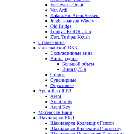
Voskevaz - Qotot
Van Ardi
Kataro.Hin Areni.Voskeni
Jraghatspanyan Winery
Old Bridge
Trinity - KOOR - Jan
Z'art, Tushpa, Keush
Старые вина
Иджеванский ВК3
Эксклюзивные вина
Виноградное
Большой объем
Вина 0,75 л
Старые
Сувенирные
Фруктовые
Аренийский ВЗ
Areni
Areni fruits
Areni Key
Матевосян Вайн
Шахназарян ЕКД
Шахназарян Коллекция Гаясон
Шахназарян Коллекция Гаясон п/у
Шахназарян Новогодняя Коллекция