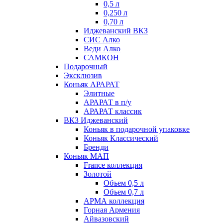
0,5 л
0,250 л
0,70 л
Иджеванский ВКЗ
СИС Алко
Веди Алко
САМКОН
Подарочный
Эксклюзив
Коньяк АРАРАТ
Элитные
АРАРАТ в п/у
АРАРАТ классик
ВКЗ Иджеванский
Коньяк в подарочной упаковке
Коньяк Классический
Бренди
Коньяк МАП
France коллекция
Золотой
Объем 0,5 л
Объем 0,7 л
АРМА коллекция
Горная Армения
Айвазовский