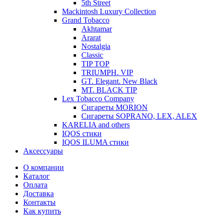
5th Street
Mackintosh Luxury Collection
Grand Tobacco
Akhtamar
Ararat
Nostalgia
Classic
TIP TOP
TRIUMPH. VIP
GT. Elegant. New Black
MT. BLACK TIP
Lex Tobacco Company
Сигареты MORION
Сигареты SOPRANO, LEX, ALEX
KARELIA and others
IQOS стики
IQOS ILUMA стики
Аксессуары
О компании
Каталог
Оплата
Доставка
Контакты
Как купить