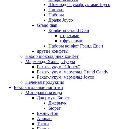
Шоколад с сухофруктами Joyco
Плитки
Наборы
Драже Joyco
Grand dian
Конфеты Grand Dian
с орехами
с фруктами
Наборы конфет Гранд Диан
другие конфеты
Набор шоколадных конфет
Мармелад, Халва, Лукум
Рахат-лукум "Globex"
Рахат-лукум, мармелад Grand Candy
Рахат-лукум, мармелад Joyco
Печёная продукция
Безалкогольные напитки
Минеральная вода
Джермук. Бюрег
Джермук
Бюрег
Бжни. Ной
Апаран
Татни
Гарни