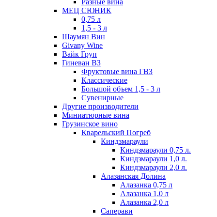
Разные вина
МЕЦ СЮНИК
0,75 л
1,5 - 3 л
Шаумян Вин
Givany Wine
Вайк Груп
Гиневан ВЗ
Фруктовые вина ГВЗ
Классические
Большой объем 1,5 - 3 л
Сувенирные
Другие производители
Миниатюрные вина
Грузинское вино
Кварельский Погреб
Киндзмараули
Киндзмараули 0,75 л.
Киндзмараули 1,0 л.
Киндзмараули 2,0 л.
Алазанская Долина
Алазанка 0,75 л
Алазанка 1,0 л
Алазанка 2,0 л
Саперави