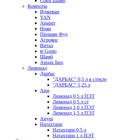
Соки Шамб
Компоты
Иджеван
YAN
Арарат
Ноян
Прошян Фуд
Агроянс
Витал
te Gusto
Шамб
Арцах Био
Лимонад
Дарбас
"ДАРБАС" 0,5 л в стекле
"ДАРБАС" 1,25 л
Ани
Лимонад 0,5 л ПЭТ
Лимонад 0,5 л ст
Лимонад 1,0 л ПЭТ
Лимонад 1,5 л ПЭТ
Ануш
Натахтари
Натахтари 0,5 л
Натахтари 1 л ПЭТ