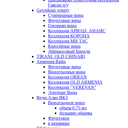
Гаясон п/у
Gevorkian winery
Сувенирные вина
Фруктовые вина
Геворкян вина
Коллекция АРИАЦ. АНАИС
Коллекция КОРОНА
Коллекция МИ ТАС
Креплёные вина
Абрикосовый Бренди
TIRANI. OLD CHINARI
Армения Вайн
Фруктовые вина
Виноградные вина
Коллекция ORRAN
Коллекция OLD ARMENIA
Коллекция "YEREVAN"
Элитные Вина
Веди-Алко ВКЗ
Виноградное вино
объем 0.75 мл
большие объемы
Фруктовое
в керамике