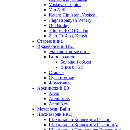
Voskevaz - Qotot
Van Ardi
Kataro.Hin Areni.Voskeni
Jraghatspanyan Winery
Old Bridge
Trinity - KOOR - Jan
Z'art, Tushpa, Keush
Старые вина
Иджеванский ВК3
Эксклюзивные вина
Виноградное
Большой объем
Вина 0,75 л
Старые
Сувенирные
Фруктовые
Аренийский ВЗ
Areni
Areni fruits
Areni Key
Матевосян Вайн
Шахназарян ЕКД
Шахназарян Коллекция Гаясон
Шахназарян Коллекция Гаясон п/у
Шахназарян Новогодняя Коллекция