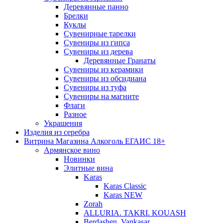
Деревянные панно
Брелки
Куклы
Сувенирные тарелки
Сувениры из гипса
Сувениры из дерева
Деревянные Гранаты
Сувениры из керамики
Сувениры из обсидиана
Сувениры из туфа
Сувениры на магните
Флаги
Разное
Украшения
Изделия из серебра
Витрина Магазина Алкоголь ЕГАИС 18+
Армянское вино
Новинки
Элитные вина
Karas
Karas Classic
Karas NEW
Zorah
ALLURIA. TAKRI. KOUASH
Berdashen. Vankasar