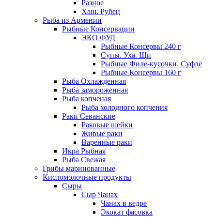
Разное
Хаш. Рубец
Рыба из Армении
Рыбные Консервации
ЭКО ФУД
Рыбные Консервы 240 г
Супы. Уха. Щи
Рыбные Филе-кусочки. Суфле
Рыбные Консервы 160 г
Рыба Охлажденная
Рыба замороженная
Рыба копченая
Рыба холодного копчения
Раки Севанские
Раковые шейки
Живые раки
Варенные раки
Икра Рыбная
Рыба Свежая
Грибы маринованные
Кисломолочные продукты
Сыры
Сыр Чанах
Чанах в ведре
Экокат фасовка