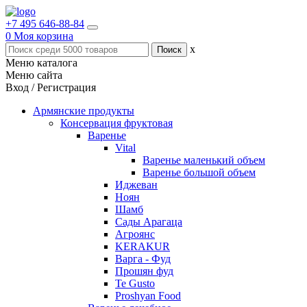
+7 495 646-88-84
0
Моя корзина
x
Меню каталога
Меню сайта
Вход / Регистрация
Армянские продукты
Консервация фруктовая
Варенье
Vital
Варенье маленький объем
Варенье большой объем
Иджеван
Ноян
Шамб
Сады Арагаца
Агроянс
KERAKUR
Варга - Фуд
Прошян фуд
Te Gusto
Proshyan Food