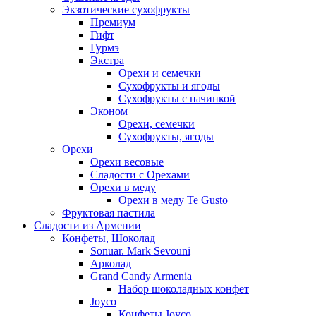
Экзотические сухофрукты
Премиум
Гифт
Гурмэ
Экстра
Орехи и семечки
Сухофрукты и ягоды
Сухофрукты с начинкой
Эконом
Орехи, семечки
Сухофрукты, ягоды
Орехи
Орехи весовые
Сладости с Орехами
Орехи в меду
Орехи в меду Te Gusto
Фруктовая пастила
Сладости из Армении
Конфеты, Шоколад
Sonuar. Mark Sevouni
Арколад
Grand Candy Armenia
Набор шоколадных конфет
Joyco
Конфеты Joyco