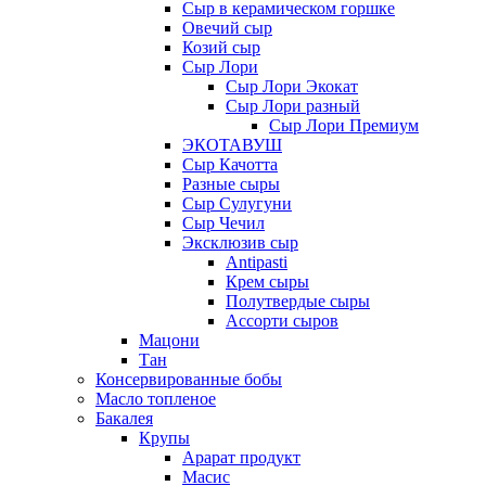
Сыр в керамическом горшке
Овечий сыр
Козий сыр
Сыр Лори
Сыр Лори Экокат
Сыр Лори разный
Сыр Лори Премиум
ЭКОТАВУШ
Сыр Качотта
Разные сыры
Сыр Сулугуни
Сыр Чечил
Эксклюзив сыр
Antipasti
Крем сыры
Полутвердые сыры
Ассорти сыров
Мацони
Тан
Консервированные бобы
Масло топленое
Бакалея
Крупы
Арарат продукт
Масис