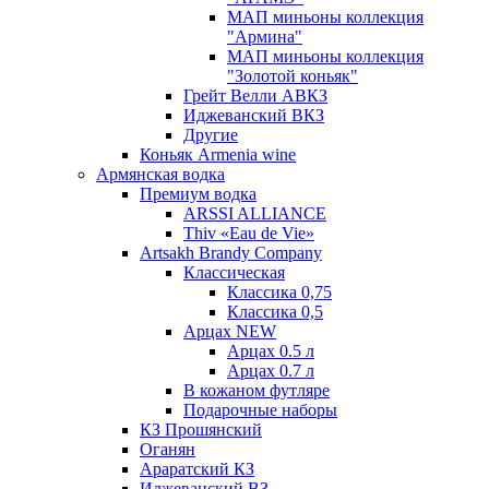
МАП миньоны коллекция
"Армина"
МАП миньоны коллекция
"Золотой коньяк"
Грейт Велли АВКЗ
Иджеванский ВКЗ
Другие
Коньяк Armenia wine
Армянская водка
Премиум водка
ARSSI ALLIANCE
Thiv «Eau de Vie»
Artsakh Brandy Company
Классическая
Классика 0,75
Классика 0,5
Арцах NEW
Арцах 0.5 л
Арцах 0.7 л
В кожаном футляре
Подарочные наборы
КЗ Прошянский
Оганян
Араратский КЗ
Иджеванский ВЗ