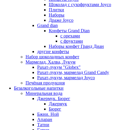
Шоколад с сухофруктами Joyco
Плитки
Наборы
Драже Joyco
Grand dian
Конфеты Grand Dian
с орехами
с фруктами
Наборы конфет Гранд Диан
другие конфеты
Набор шоколадных конфет
Мармелад, Халва, Лукум
Рахат-лукум "Globex"
Рахат-лукум, мармелад Grand Candy
Рахат-лукум, мармелад Joyco
Печёная продукция
Безалкогольные напитки
Минеральная вода
Джермук. Бюрег
Джермук
Бюрег
Бжни. Ной
Апаран
Татни
Гарни