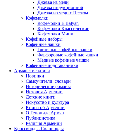
Джезва из меди
Джезва индукционной
Джезва из меди с Песком
Кофемолки
Кофемолки E.Balyan
Кофемолки Классические
Кофемолки Мини
Кофейные наборы
Кофейные чашки
Глиняные кофейные чашки
Фарфоровые кофейные чашки
Медные кофейные чашки
Кофейные подстаканники
Армянские книги
Новинки
Самоучители, словари
Исторические романы
История Армении
Детские книги
Иcкусство и культура
Книги об Армении
О Геноциде Армян
Публицистика
Религия Армении
Кроссворды. Сканворды