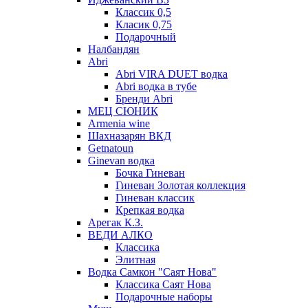
Классик 0,5
Класик 0,75
Подарочный
Налбандян
Abri
Abri VIRA DUET водка
Abri водка в тубе
Бренди Abri
МЕЦ СЮНИК
Armenia wine
Шахназарян ВКД
Getnatoun
Ginevan водка
Бочка Гиневан
Гиневан Золотая коллекция
Гиневан классик
Крепкая водка
Арегак К.З.
ВЕДИ АЛКО
Классика
Элитная
Водка Самкон "Саят Нова"
Классика Саят Нова
Подарочные наборы