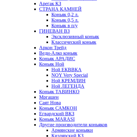
Арегак КЗ
СТРАНА КАМНЕЙ
Коньяк 0,2 л.
Коньяк 0,5 л.
Коньяк в п/у
ГИНЕВАН ВЗ
Эксклюзивный коньяк
Классический коньяк
Аркон Трейд
Веди-Алко коньяк
Коньяк АРАДИС
Коньяк Ной
Ной ЕКВВКА
NOY Very Special
Ной КРЕМЛИН
Ной ЛЕГЕНДА
Коньяк ТАВИНКО
Мргашен
Саят Нова
Коньяк САМКОН
Егвардский ВКЗ
Коньяк MARASI
Другие производители коньяков
Армянские коньяки
Кизлярский КЗ