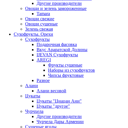
Другие производители
Овощи и зелень замороженные
Tamara
Овощи свежие
Овощи сушеные
Зелень свежая
Сухофрукты. Орехи
Сухофрукты
Подарочная фасовка
Вкус Араратской Долины
IJEVAN Сухофрукты
AREGI
Фрукты сушеные
Наборы из сухофруктов
Чипсы фруктовые
Разное
Алани
Алани весовой
Цукаты
Цукаты "Циацан Ани"
Цукаты "другое"
Чурчхела
Другие производители
Чурчела Дары Армении
Сушеные ягоды