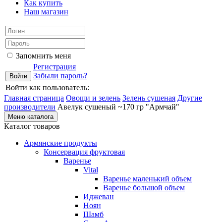
Как купить
Наш магазин
Запомнить меня
Регистрация
Забыли пароль?
Войти как пользователь:
Главная страница
Овощи и зелень
Зелень сушеная
Другие
производители
Авелук сушеный ~170 гр "Армчай"
Меню каталога
Каталог товаров
Армянские продукты
Консервация фруктовая
Варенье
Vital
Варенье маленький объем
Варенье большой объем
Иджеван
Ноян
Шамб