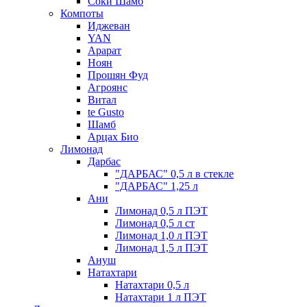
Соки Шамб
Компоты
Иджеван
YAN
Арарат
Ноян
Прошян Фуд
Агроянс
Витал
te Gusto
Шамб
Арцах Био
Лимонад
Дарбас
"ДАРБАС" 0,5 л в стекле
"ДАРБАС" 1,25 л
Ани
Лимонад 0,5 л ПЭТ
Лимонад 0,5 л ст
Лимонад 1,0 л ПЭТ
Лимонад 1,5 л ПЭТ
Ануш
Натахтари
Натахтари 0,5 л
Натахтари 1 л ПЭТ