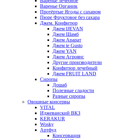
Варенье лечебное
Варенье Органик
Протёртые Ягоды с сахаром
Пюре Фруктовое без сахара
Джем. Конфитюр
Джем IJEVAN
Джем Шамб
Джем Арарат
Джем te Gusto
Джем YAN
Джем Агроянс
Другие производители
Конфитюр лечебный
Джем FRUIT LAND
Сиропы
Дошаб
Полезные сладости
Разные сиропы
Овощные консервы
VITAL
Иджеванский ВКЗ
KERAKUR
Wosky
Артфуд
Консервация