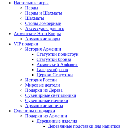
Настольные игры
Нарды
Нарды и Шахматы
Шахматы
Столы ломберные
Аксессуары для игр
Армянские Этно Ковры
Армянские ковры
VIP подарки
История Армении
Статуэтки полистоун
Статуэтки бронза
Армянский Алфавит
Галерея образов
Церкви.Статуэтки
История России
Мировые деятели
Подарки из Дерева
Сувенирные светильники
Сувенирные ночники
Армянские монеты
Сувениры и подарки
Подарки из Армении
Деревянные изделия
Деревянные подставки для напитков