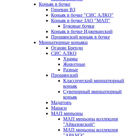
Коньяк в бочке
Гиневан ВЗ
Коньяк в бочке "СИС АЛКО"
Коньяк в бочке ЗАО "МАП"
Буковые бочки
Коньяк в бочке Иджеванский
Прошянский коньяк в бочке
Миниатюрные коньяки
Оганян Бренди
СИС АЛКО
Храмы
Животные
Разные
Прошянский
Классический миниатюрный
коньяк
Сувенирный миниатюрный
коньяк
Мадатовъ
Мараси
МАП миньоны
МАП миньоны коллекция
"Айвазовский"
МАП миньоны коллекция
"АРАМЭ"