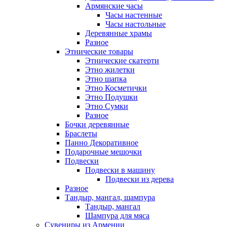
Армянские часы
Часы настенные
Часы настольные
Деревянные храмы
Разное
Этнические товары
Этнические скатерти
Этно жилетки
Этно шапка
Этно Косметички
Этно Подушки
Этно Сумки
Разное
Бочки деревянные
Браслеты
Панно Декоративное
Подарочные мешочки
Подвески
Подвески в машину
Подвески из дерева
Разное
Тандыр, мангал, шампура
Тандыр, мангал
Шампура для мяса
Сувениры из Армении