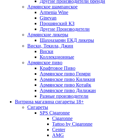
Другие производители бренди
Армянское шампанское
Armenia Wine
Ginevan
Прошянский КЗ
Другие Производители
Армянские ликеры
Шахназарян ЕКД ликеры
Виски, Текила, Джин
Виски
Коллекционные
Армянское пиво
Крафтовое Пиво
Армянское пиво Гюмри
Армянское пиво Киликия
Армянское пиво Котайк
Армянское пиво Дилижан
Разные производители
Витрина магазина сигареты 18+
Cигареты
SPS Cigaronne
Сigaronne
Tattoo by Cigaronne
Center
AMG