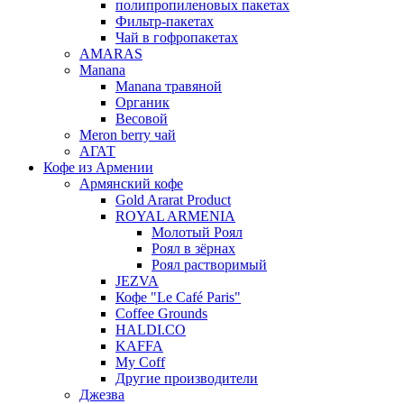
полипропиленовых пакетах
Фильтр-пакетах
Чай в гофропакетах
AMARAS
Manana
Manana травяной
Органик
Весовой
Meron berry чай
АГАТ
Кофе из Армении
Армянский кофе
Gold Ararat Product
ROYAL ARMENIA
Молотый Роял
Роял в зёрнах
Роял растворимый
JEZVA
Кофе "Le Café Paris"
Coffee Grounds
HALDI.CO
KAFFA
My Coff
Другие производители
Джезва