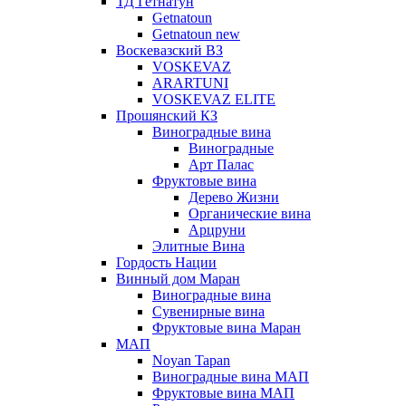
ТД Гетнатун
Getnatoun
Getnatoun new
Воскевазский ВЗ
VOSKEVAZ
ARARTUNI
VOSKEVAZ ELITE
Прошянский КЗ
Виноградные вина
Виноградные
Арт Палас
Фруктовые вина
Дерево Жизни
Органические вина
Арцруни
Элитные Вина
Гордость Нации
Винный дом Маран
Виноградные вина
Сувенирные вина
Фруктовые вина Маран
МАП
Noyan Tapan
Виноградные вина МАП
Фруктовые вина МАП