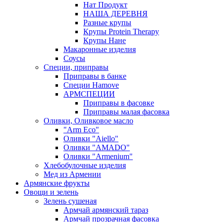
Нат Продукт
НАША ДЕРЕВНЯ
Разные крупы
Крупы Protein Therapy
Крупы Нане
Макаронные изделия
Соусы
Специи, приправы
Приправы в банке
Специи Hamove
АРМСПЕЦИИ
Приправы в фасовке
Приправы малая фасовка
Оливки, Оливковое масло
"Arm Eco"
Оливки "Aiello"
Оливки "AMADO"
Оливки "Armenium"
Хлебобулочные изделия
Мед из Армении
Армянские фрукты
Овощи и зелень
Зелень сушеная
Армчай армянский тараз
Армчай прозрачная фасовка