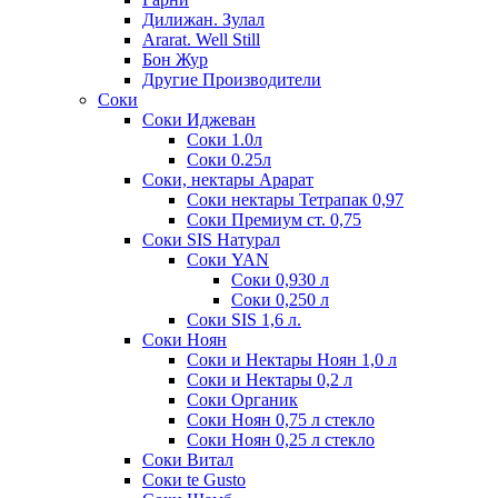
Дилижан. Зулал
Ararat. Well Still
Бон Жур
Другие Производители
Соки
Соки Иджеван
Соки 1.0л
Соки 0.25л
Соки, нектары Арарат
Соки нектары Тетрапак 0,97
Соки Премиум ст. 0,75
Соки SIS Натурал
Соки YAN
Соки 0,930 л
Соки 0,250 л
Соки SIS 1,6 л.
Соки Ноян
Соки и Нектары Ноян 1,0 л
Соки и Нектары 0,2 л
Соки Органик
Соки Ноян 0,75 л стекло
Соки Ноян 0,25 л стекло
Соки Витал
Соки te Gusto