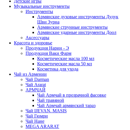
Детские игры
Музыкальные инструменты
Инструменты
Армянские духовые инструменты Дудук
Шви Зурна
Армянские струнные инструменты
Армянские ударные инструменты Доол
Аксессуары
Красота и здоровье
Продукция Нарин - Э
Продукция Ваки Фарм
Косметические масла 100 мл
Косметические масла 50 мл
Косметика для ухода
Чай из Армении
Чай Darman
Чай Ararat
АРМЧАЙ
Чай Армчай в прозрачной фасовке
Чай травяной
Чай Армчай армянский тараз
Чай IJEVAN. MASIS
Чай Гюмри
Чай Нане
MEGA ARARAT