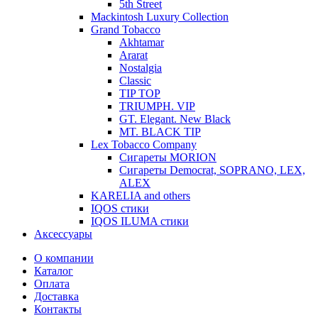
5th Street
Mackintosh Luxury Collection
Grand Tobacco
Akhtamar
Ararat
Nostalgia
Classic
TIP TOP
TRIUMPH. VIP
GT. Elegant. New Black
MT. BLACK TIP
Lex Tobacco Company
Сигареты MORION
Сигареты Democrat, SOPRANO, LEX,
ALEX
KARELIA and others
IQOS стики
IQOS ILUMA стики
Аксессуары
О компании
Каталог
Оплата
Доставка
Контакты