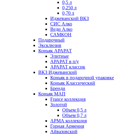
0,5 л
0,250 л
0,70 л
Иджеванский ВКЗ
СИС Алко
Веди Алко
САМКОН
Подарочный
Эксклюзив
Коньяк АРАРАТ
Элитные
АРАРАТ в п/у
АРАРАТ классик
ВКЗ Иджеванский
Коньяк в подарочной упаковке
Коньяк Классический
Бренди
Коньяк МАП
France коллекция
Золотой
Объем 0,5 л
Объем 0,7 л
АРМА коллекция
Горная Армения
Айвазовский