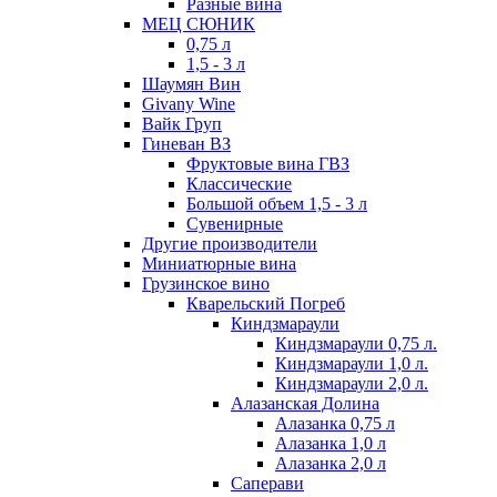
Разные вина
МЕЦ СЮНИК
0,75 л
1,5 - 3 л
Шаумян Вин
Givany Wine
Вайк Груп
Гиневан ВЗ
Фруктовые вина ГВЗ
Классические
Большой объем 1,5 - 3 л
Сувенирные
Другие производители
Миниатюрные вина
Грузинское вино
Кварельский Погреб
Киндзмараули
Киндзмараули 0,75 л.
Киндзмараули 1,0 л.
Киндзмараули 2,0 л.
Алазанская Долина
Алазанка 0,75 л
Алазанка 1,0 л
Алазанка 2,0 л
Саперави