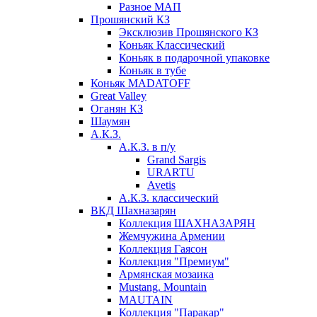
Разное МАП
Прошянский КЗ
Эксклюзив Прошянского КЗ
Коньяк Классический
Коньяк в подарочной упаковке
Коньяк в тубе
Коньяк MADATOFF
Great Valley
Оганян КЗ
Шаумян
А.К.З.
А.К.З. в п/у
Grand Sargis
URARTU
Avetis
А.К.З. классический
ВКД Шахназарян
Коллекция ШАХНАЗАРЯН
Жемчужина Армении
Коллекция Гаясон
Коллекция "Премиум"
Армянская мозаика
Mustang. Mountain
MAUTAIN
Коллекция "Паракар"