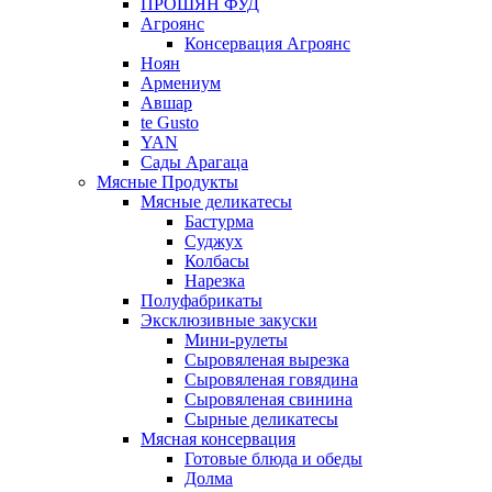
ПРОШЯН ФУД
Агроянс
Консервация Агроянс
Ноян
Армениум
Авшар
te Gusto
YAN
Сады Арагаца
Мясные Продукты
Мясные деликатесы
Бастурма
Суджух
Колбасы
Нарезка
Полуфабрикаты
Эксклюзивные закуски
Мини-рулеты
Сыровяленая вырезка
Сыровяленая говядина
Сыровяленая свинина
Сырные деликатесы
Мясная консервация
Готовые блюда и обеды
Долма