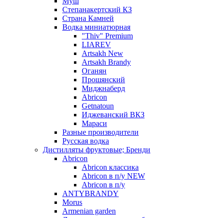
Муш
Степанакертский КЗ
Страна Камней
Водка миниатюрная
"Thiv" Premium
LIAREV
Artsakh New
Artsakh Brandy
Оганян
Прошянский
Миджнаберд
Abricon
Getnatoun
Иджеванский ВКЗ
Мараси
Разные производители
Русская водка
Дистилляты фруктовые; Бренди
Abricon
Abricon классика
Abricon в п/у NEW
Abricon в п/у
ANTYBRANDY
Morus
Armenian garden