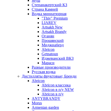
Муш
Степанакертский КЗ
Страна Камней
Водка миниатюрная
"Thiv" Premium
LIAREV
Artsakh New
Artsakh Brandy
Оганян
Прошянский
Миджнаберд
Abricon
Getnatoun
Иджеванский ВКЗ
Мараси
Разные производители
Русская водка
Дистилляты фруктовые; Бренди
Abricon
Abricon классика
Abricon в п/у NEW
Abricon в п/у
ANTYBRANDY
Morus
Armenian garden