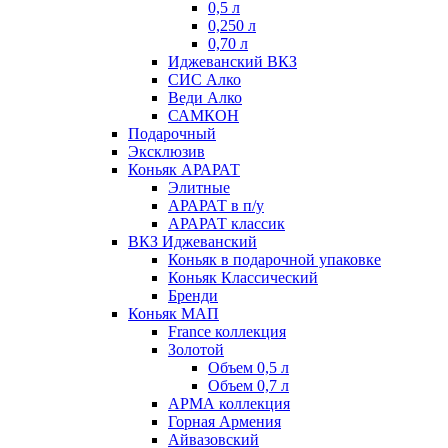
0,5 л
0,250 л
0,70 л
Иджеванский ВКЗ
СИС Алко
Веди Алко
САМКОН
Подарочный
Эксклюзив
Коньяк АРАРАТ
Элитные
АРАРАТ в п/у
АРАРАТ классик
ВКЗ Иджеванский
Коньяк в подарочной упаковке
Коньяк Классический
Бренди
Коньяк МАП
France коллекция
Золотой
Объем 0,5 л
Объем 0,7 л
АРМА коллекция
Горная Армения
Айвазовский