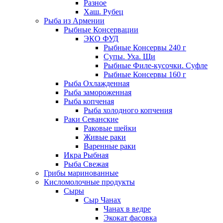
Разное
Хаш. Рубец
Рыба из Армении
Рыбные Консервации
ЭКО ФУД
Рыбные Консервы 240 г
Супы. Уха. Щи
Рыбные Филе-кусочки. Суфле
Рыбные Консервы 160 г
Рыба Охлажденная
Рыба замороженная
Рыба копченая
Рыба холодного копчения
Раки Севанские
Раковые шейки
Живые раки
Варенные раки
Икра Рыбная
Рыба Свежая
Грибы маринованные
Кисломолочные продукты
Сыры
Сыр Чанах
Чанах в ведре
Экокат фасовка