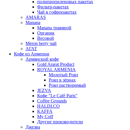
полипропиленовых пакетах
Фильтр-пакетах
Чай в гофропакетах
AMARAS
Manana
Manana травяной
Органик
Весовой
Meron berry чай
АГАТ
Кофе из Армении
Армянский кофе
Gold Ararat Product
ROYAL ARMENIA
Молотый Роял
Роял в зёрнах
Роял растворимый
JEZVA
Кофе "Le Café Paris"
Coffee Grounds
HALDI.CO
KAFFA
My Coff
Другие производители
Джезва