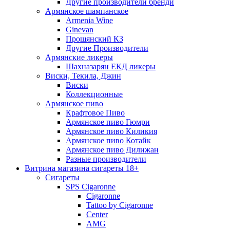
Другие производители бренди
Армянское шампанское
Armenia Wine
Ginevan
Прошянский КЗ
Другие Производители
Армянские ликеры
Шахназарян ЕКД ликеры
Виски, Текила, Джин
Виски
Коллекционные
Армянское пиво
Крафтовое Пиво
Армянское пиво Гюмри
Армянское пиво Киликия
Армянское пиво Котайк
Армянское пиво Дилижан
Разные производители
Витрина магазина сигареты 18+
Cигареты
SPS Cigaronne
Сigaronne
Tattoo by Cigaronne
Center
AMG