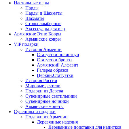
Настольные игры
Нарды
Нарды и Шахматы
Шахматы
Столы ломберные
Аксессуары для игр
Армянские Этно Ковры
Армянские ковры
VIP подарки
История Армении
Статуэтки полистоун
Статуэтки бронза
Армянский Алфавит
Галерея образов
Церкви.Статуэтки
История России
Мировые деятели
Подарки из Дерева
Сувенирные светильники
Сувенирные ночники
Армянские монеты
Сувениры и подарки
Подарки из Армении
Деревянные изделия
Деревянные подставки для напитков