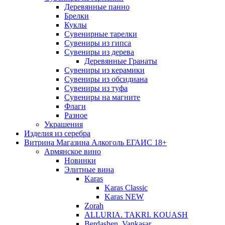
Деревянные панно
Брелки
Куклы
Сувенирные тарелки
Сувениры из гипса
Сувениры из дерева
Деревянные Гранаты
Сувениры из керамики
Сувениры из обсидиана
Сувениры из туфа
Сувениры на магните
Флаги
Разное
Украшения
Изделия из серебра
Витрина Магазина Алкоголь ЕГАИС 18+
Армянское вино
Новинки
Элитные вина
Karas
Karas Classic
Karas NEW
Zorah
ALLURIA. TAKRI. KOUASH
Berdashen. Vankasar