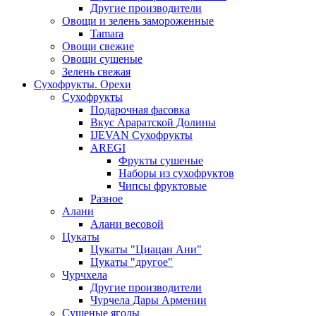
Другие производители
Овощи и зелень замороженные
Tamara
Овощи свежие
Овощи сушеные
Зелень свежая
Сухофрукты. Орехи
Сухофрукты
Подарочная фасовка
Вкус Араратской Долины
IJEVAN Сухофрукты
AREGI
Фрукты сушеные
Наборы из сухофруктов
Чипсы фруктовые
Разное
Алани
Алани весовой
Цукаты
Цукаты "Циацан Ани"
Цукаты "другое"
Чурчхела
Другие производители
Чурчела Дары Армении
Сушеные ягоды