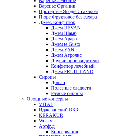
Варенье лечебное
Варенье Органик
Протёртые Ягоды с сахаром
Пюре Фруктовое без сахара
Джем. Конфитюр
Джем IJEVAN
Джем Шамб
Джем Арарат
Джем te Gusto
Джем YAN
Джем Агроянс
Другие производители
Конфитюр лечебный
Джем FRUIT LAND
Сиропы
Дошаб
Полезные сладости
Разные сиропы
Овощные консервы
VITAL
Иджеванский ВКЗ
KERAKUR
Wosky
Артфуд
Консервация