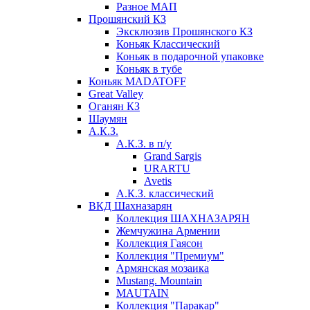
Разное МАП
Прошянский КЗ
Эксклюзив Прошянского КЗ
Коньяк Классический
Коньяк в подарочной упаковке
Коньяк в тубе
Коньяк MADATOFF
Great Valley
Оганян КЗ
Шаумян
А.К.З.
А.К.З. в п/у
Grand Sargis
URARTU
Avetis
А.К.З. классический
ВКД Шахназарян
Коллекция ШАХНАЗАРЯН
Жемчужина Армении
Коллекция Гаясон
Коллекция "Премиум"
Армянская мозаика
Mustang. Mountain
MAUTAIN
Коллекция "Паракар"