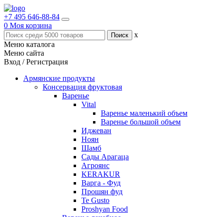
+7 495 646-88-84
0
Моя корзина
x
Меню каталога
Меню сайта
Вход / Регистрация
Армянские продукты
Консервация фруктовая
Варенье
Vital
Варенье маленький объем
Варенье большой объем
Иджеван
Ноян
Шамб
Сады Арагаца
Агроянс
KERAKUR
Варга - Фуд
Прошян фуд
Te Gusto
Proshyan Food