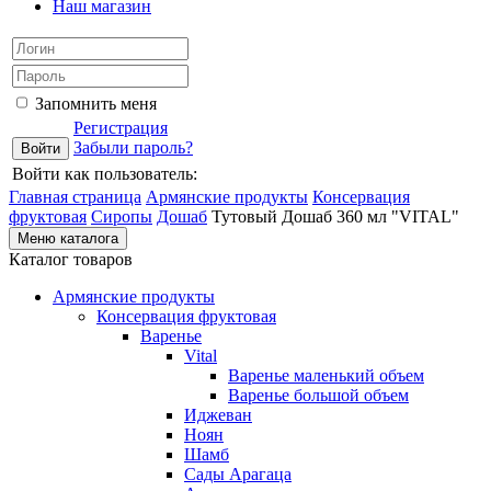
Наш магазин
Запомнить меня
Регистрация
Забыли пароль?
Войти как пользователь:
Главная страница
Армянские продукты
Консервация
фруктовая
Сиропы
Дошаб
Тутовый Дошаб 360 мл "VITAL"
Меню каталога
Каталог товаров
Армянские продукты
Консервация фруктовая
Варенье
Vital
Варенье маленький объем
Варенье большой объем
Иджеван
Ноян
Шамб
Сады Арагаца