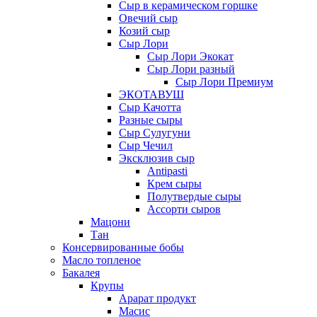
Сыр в керамическом горшке
Овечий сыр
Козий сыр
Сыр Лори
Сыр Лори Экокат
Сыр Лори разный
Сыр Лори Премиум
ЭКОТАВУШ
Сыр Качотта
Разные сыры
Сыр Сулугуни
Сыр Чечил
Эксклюзив сыр
Antipasti
Крем сыры
Полутвердые сыры
Ассорти сыров
Мацони
Тан
Консервированные бобы
Масло топленое
Бакалея
Крупы
Арарат продукт
Масис