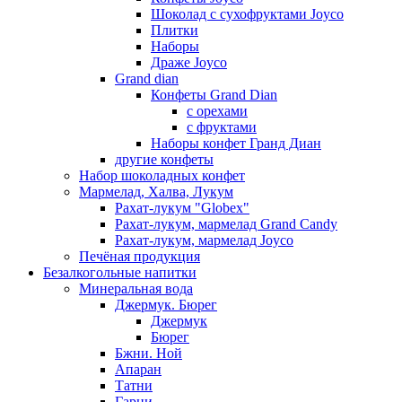
Шоколад с сухофруктами Joyco
Плитки
Наборы
Драже Joyco
Grand dian
Конфеты Grand Dian
с орехами
с фруктами
Наборы конфет Гранд Диан
другие конфеты
Набор шоколадных конфет
Мармелад, Халва, Лукум
Рахат-лукум "Globex"
Рахат-лукум, мармелад Grand Candy
Рахат-лукум, мармелад Joyco
Печёная продукция
Безалкогольные напитки
Минеральная вода
Джермук. Бюрег
Джермук
Бюрег
Бжни. Ной
Апаран
Татни
Гарни