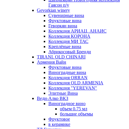
Гаясон п/у
Gevorkian winery
Сувенирные вина
Фруктовые вина
Геворкян вина
Коллекция АРИАЦ. АНАИС
Коллекция КОРОНА
Коллекция МИ ТАС
Креплёные вина
Абрикосовый Бренди
TIRANI. OLD CHINARI
Армения Вайн
Фруктовые вина
Виноградные вина
Коллекция ORRAN
Коллекция OLD ARMENIA
Коллекция "YEREVAN"
Элитные Вина
Веди-Алко ВКЗ
Виноградное вино
объем 0.75 мл
большие объемы
Фруктовое
в керамике