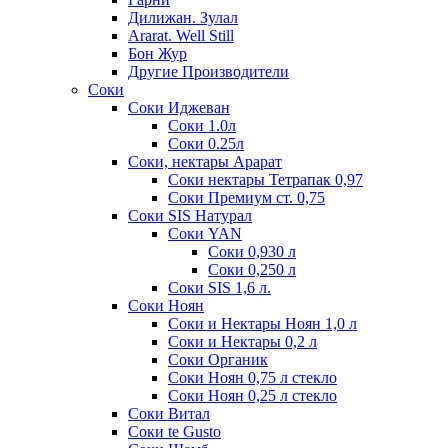
Дилижан. Зулал
Ararat. Well Still
Бон Жур
Другие Производители
Соки
Соки Иджеван
Соки 1.0л
Соки 0.25л
Соки, нектары Арарат
Соки нектары Тетрапак 0,97
Соки Премиум ст. 0,75
Соки SIS Натурал
Соки YAN
Соки 0,930 л
Соки 0,250 л
Соки SIS 1,6 л.
Соки Ноян
Соки и Нектары Ноян 1,0 л
Соки и Нектары 0,2 л
Соки Органик
Соки Ноян 0,75 л стекло
Соки Ноян 0,25 л стекло
Соки Витал
Соки te Gusto