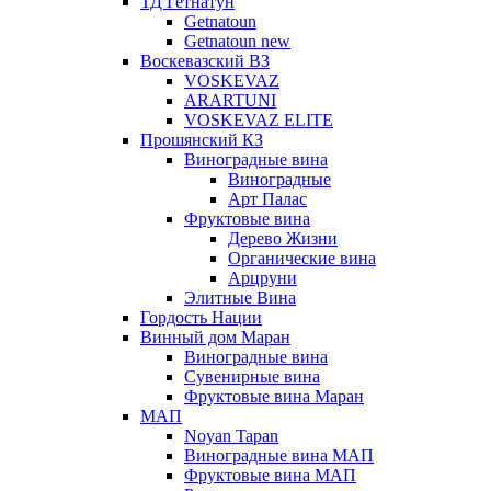
ТД Гетнатун
Getnatoun
Getnatoun new
Воскевазский ВЗ
VOSKEVAZ
ARARTUNI
VOSKEVAZ ELITE
Прошянский КЗ
Виноградные вина
Виноградные
Арт Палас
Фруктовые вина
Дерево Жизни
Органические вина
Арцруни
Элитные Вина
Гордость Нации
Винный дом Маран
Виноградные вина
Сувенирные вина
Фруктовые вина Маран
МАП
Noyan Tapan
Виноградные вина МАП
Фруктовые вина МАП