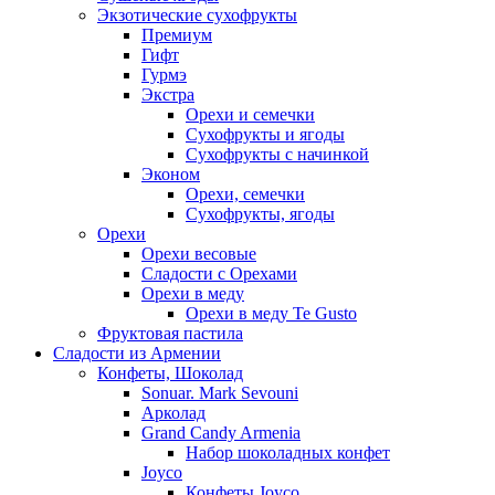
Экзотические сухофрукты
Премиум
Гифт
Гурмэ
Экстра
Орехи и семечки
Сухофрукты и ягоды
Сухофрукты с начинкой
Эконом
Орехи, семечки
Сухофрукты, ягоды
Орехи
Орехи весовые
Сладости с Орехами
Орехи в меду
Орехи в меду Te Gusto
Фруктовая пастила
Сладости из Армении
Конфеты, Шоколад
Sonuar. Mark Sevouni
Арколад
Grand Candy Armenia
Набор шоколадных конфет
Joyco
Конфеты Joyco