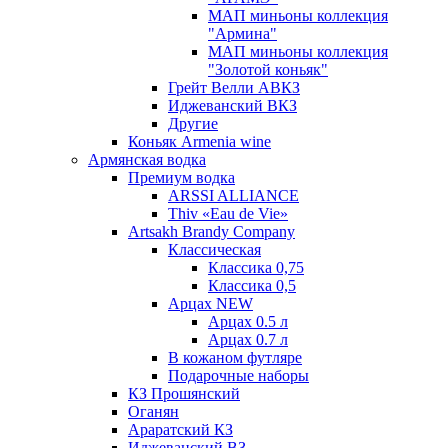
МАП миньоны коллекция
"Армина"
МАП миньоны коллекция
"Золотой коньяк"
Грейт Велли АВКЗ
Иджеванский ВКЗ
Другие
Коньяк Armenia wine
Армянская водка
Премиум водка
ARSSI ALLIANCE
Thiv «Eau de Vie»
Artsakh Brandy Company
Классическая
Классика 0,75
Классика 0,5
Арцах NEW
Арцах 0.5 л
Арцах 0.7 л
В кожаном футляре
Подарочные наборы
КЗ Прошянский
Оганян
Араратский КЗ
Иджеванский ВЗ