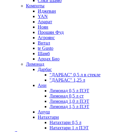
Соки Шамб
Компоты
Иджеван
YAN
Арарат
Ноян
Прошян Фуд
Агроянс
Витал
te Gusto
Шамб
Арцах Био
Лимонад
Дарбас
"ДАРБАС" 0,5 л в стекле
"ДАРБАС" 1,25 л
Ани
Лимонад 0,5 л ПЭТ
Лимонад 0,5 л ст
Лимонад 1,0 л ПЭТ
Лимонад 1,5 л ПЭТ
Ануш
Натахтари
Натахтари 0,5 л
Натахтари 1 л ПЭТ