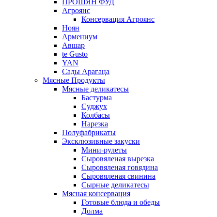
ПРОШЯН ФУД
Агроянс
Консервация Агроянс
Ноян
Армениум
Авшар
te Gusto
YAN
Сады Арагаца
Мясные Продукты
Мясные деликатесы
Бастурма
Суджух
Колбасы
Нарезка
Полуфабрикаты
Эксклюзивные закуски
Мини-рулеты
Сыровяленая вырезка
Сыровяленая говядина
Сыровяленая свинина
Сырные деликатесы
Мясная консервация
Готовые блюда и обеды
Долма