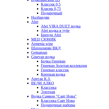
Классик 0,5
Класик 0,75
Подарочный
Налбандян
Abri
Abri VIRA DUET водка
Abri водка в тубе
Бренди Abri
МЕЦ СЮНИК
Armenia wine
Шахназарян ВКД
Getnatoun
Ginevan водка
Бочка Гиневан
Гиневан Золотая коллекция
Гиневан классик
Крепкая водка
Арегак К.З.
ВЕДИ АЛКО
Классика
Элитная
Водка Самкон "Саят Нова"
Классика Саят Нова
Подарочные наборы