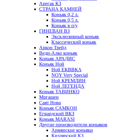
Арегак КЗ
СТРАНА КАМНЕЙ
Коньяк 0,2 л.
Коньяк 0,5 л.
Коньяк в п/у
ГИНЕВАН ВЗ
Эксклюзивный коньяк
Классический коньяк
Аркон Трейд
Веди-Алко коньяк
Коньяк АРАДИС
Коньяк Ной
Ной ЕКВВКА
NOY Very Special
Ной КРЕМЛИН
Ной ЛЕГЕНДА
Коньяк ТАВИНКО
Мргашен
Саят Нова
Коньяк САМКОН
Егвардский ВКЗ
Коньяк MARASI
Другие производители коньяков
Армянские коньяки
Кизлярский КЗ