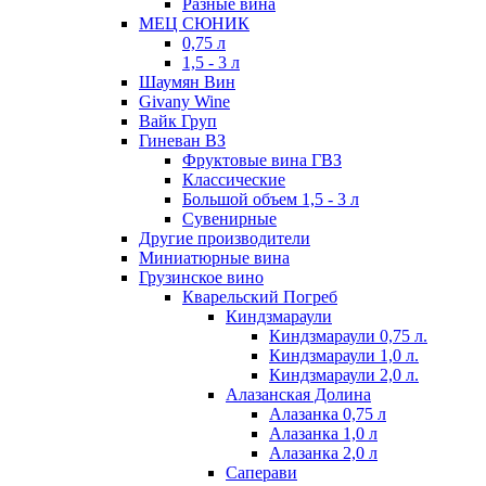
Разные вина
МЕЦ СЮНИК
0,75 л
1,5 - 3 л
Шаумян Вин
Givany Wine
Вайк Груп
Гиневан ВЗ
Фруктовые вина ГВЗ
Классические
Большой объем 1,5 - 3 л
Сувенирные
Другие производители
Миниатюрные вина
Грузинское вино
Кварельский Погреб
Киндзмараули
Киндзмараули 0,75 л.
Киндзмараули 1,0 л.
Киндзмараули 2,0 л.
Алазанская Долина
Алазанка 0,75 л
Алазанка 1,0 л
Алазанка 2,0 л
Саперави