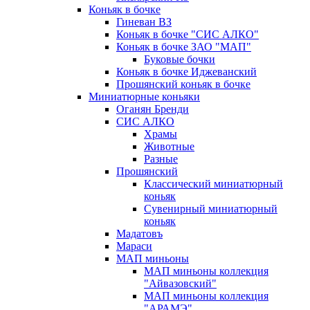
Коньяк в бочке
Гиневан ВЗ
Коньяк в бочке "СИС АЛКО"
Коньяк в бочке ЗАО "МАП"
Буковые бочки
Коньяк в бочке Иджеванский
Прошянский коньяк в бочке
Миниатюрные коньяки
Оганян Бренди
СИС АЛКО
Храмы
Животные
Разные
Прошянский
Классический миниатюрный
коньяк
Сувенирный миниатюрный
коньяк
Мадатовъ
Мараси
МАП миньоны
МАП миньоны коллекция
"Айвазовский"
МАП миньоны коллекция
"АРАМЭ"