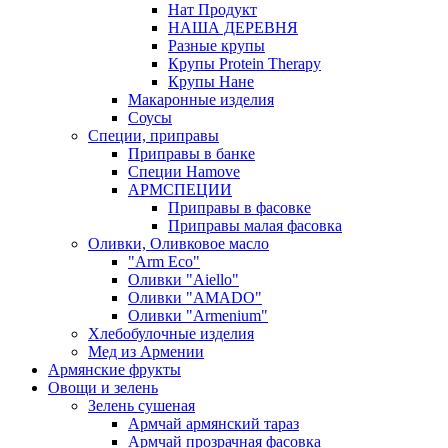
Нат Продукт
НАША ДЕРЕВНЯ
Разные крупы
Крупы Protein Therapy
Крупы Нане
Макаронные изделия
Соусы
Специи, приправы
Приправы в банке
Специи Hamove
АРМСПЕЦИИ
Приправы в фасовке
Приправы малая фасовка
Оливки, Оливковое масло
"Arm Eco"
Оливки "Aiello"
Оливки "AMADO"
Оливки "Armenium"
Хлебобулочные изделия
Мед из Армении
Армянские фрукты
Овощи и зелень
Зелень сушеная
Армчай армянский тараз
Армчай прозрачная фасовка