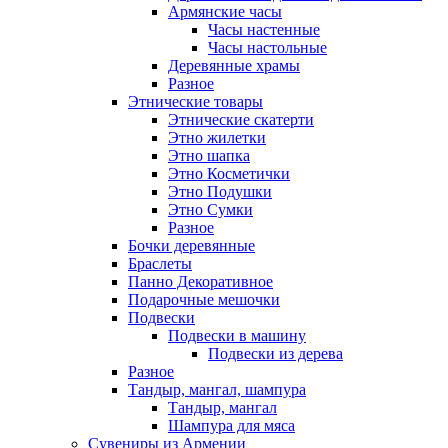
Армянские часы
Часы настенные
Часы настольные
Деревянные храмы
Разное
Этнические товары
Этнические скатерти
Этно жилетки
Этно шапка
Этно Косметички
Этно Подушки
Этно Сумки
Разное
Бочки деревянные
Браслеты
Панно Декоративное
Подарочные мешочки
Подвески
Подвески в машину
Подвески из дерева
Разное
Тандыр, мангал, шампура
Тандыр, мангал
Шампура для мяса
Сувениры из Армении