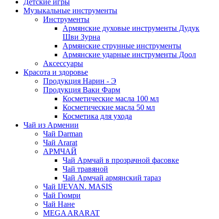
Детские игры
Музыкальные инструменты
Инструменты
Армянские духовые инструменты Дудук
Шви Зурна
Армянские струнные инструменты
Армянские ударные инструменты Доол
Аксессуары
Красота и здоровье
Продукция Нарин - Э
Продукция Ваки Фарм
Косметические масла 100 мл
Косметические масла 50 мл
Косметика для ухода
Чай из Армении
Чай Darman
Чай Ararat
АРМЧАЙ
Чай Армчай в прозрачной фасовке
Чай травяной
Чай Армчай армянский тараз
Чай IJEVAN. MASIS
Чай Гюмри
Чай Нане
MEGA ARARAT