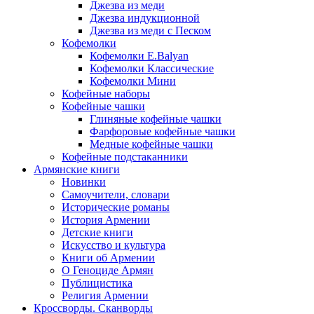
Джезва из меди
Джезва индукционной
Джезва из меди с Песком
Кофемолки
Кофемолки E.Balyan
Кофемолки Классические
Кофемолки Мини
Кофейные наборы
Кофейные чашки
Глиняные кофейные чашки
Фарфоровые кофейные чашки
Медные кофейные чашки
Кофейные подстаканники
Армянские книги
Новинки
Самоучители, словари
Исторические романы
История Армении
Детские книги
Иcкусство и культура
Книги об Армении
О Геноциде Армян
Публицистика
Религия Армении
Кроссворды. Сканворды