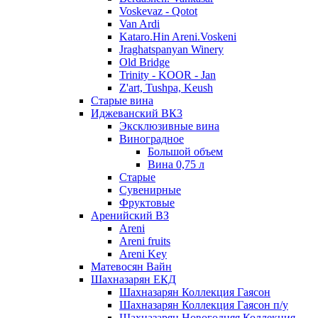
Voskevaz - Qotot
Van Ardi
Kataro.Hin Areni.Voskeni
Jraghatspanyan Winery
Old Bridge
Trinity - KOOR - Jan
Z'art, Tushpa, Keush
Старые вина
Иджеванский ВК3
Эксклюзивные вина
Виноградное
Большой объем
Вина 0,75 л
Старые
Сувенирные
Фруктовые
Аренийский ВЗ
Areni
Areni fruits
Areni Key
Матевосян Вайн
Шахназарян ЕКД
Шахназарян Коллекция Гаясон
Шахназарян Коллекция Гаясон п/у
Шахназарян Новогодняя Коллекция