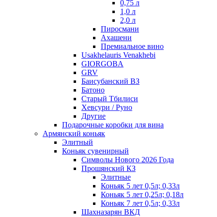
0,75 л
1,0 л
2,0 л
Пиросмани
Ахашени
Премиальное вино
Usakhelauris Venakhebi
GIORGOBA
GRV
Баисубанский ВЗ
Батоно
Старый Тбилиси
Хевсури / Руно
Другие
Подарочные коробки для вина
Армянский коньяк
Элитный
Коньяк сувенирный
Символы Нового 2026 Года
Прошянский КЗ
Элитные
Коньяк 5 лет 0,5л; 0,33л
Коньяк 5 лет 0,25л; 0,18л
Коньяк 7 лет 0,5л; 0,33л
Шахназарян ВКД