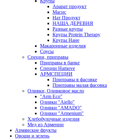
Крупы
Арарат продукт
Масис
Нат Продукт
НАША ДЕРЕВНЯ
Разные крупы
Крупы Protein Therapy
Крупы Нане
Макаронные изделия
Соусы
Специи, приправы
Приправы в банке
Специи Hamove
АРМСПЕЦИИ
Приправы в фасовке
Приправы малая фасовка
Оливки, Оливковое масло
"Arm Eco"
Оливки "Aiello"
Оливки "AMADO"
Оливки "Armenium"
Хлебобулочные изделия
Мед из Армении
Армянские фрукты
Овощи и зелень