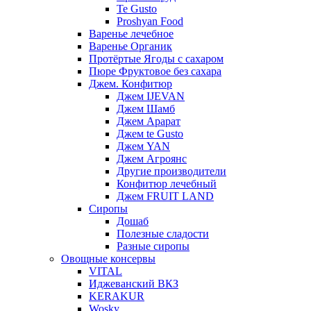
Te Gusto
Proshyan Food
Варенье лечебное
Варенье Органик
Протёртые Ягоды с сахаром
Пюре Фруктовое без сахара
Джем. Конфитюр
Джем IJEVAN
Джем Шамб
Джем Арарат
Джем te Gusto
Джем YAN
Джем Агроянс
Другие производители
Конфитюр лечебный
Джем FRUIT LAND
Сиропы
Дошаб
Полезные сладости
Разные сиропы
Овощные консервы
VITAL
Иджеванский ВКЗ
KERAKUR
Wosky