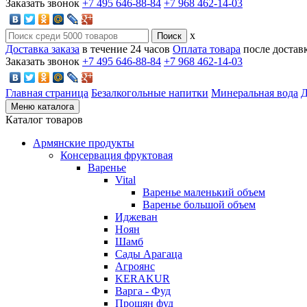
Заказать звонок
+7 495 646-88-84
+7 968 462-14-03
x
Доставка заказа
в течение 24 часов
Оплата товара
после достав
Заказать звонок
+7 495 646-88-84
+7 968 462-14-03
Главная страница
Безалкогольные напитки
Минеральная вода
Д
Меню каталога
Каталог товаров
Армянские продукты
Консервация фруктовая
Варенье
Vital
Варенье маленький объем
Варенье большой объем
Иджеван
Ноян
Шамб
Сады Арагаца
Агроянс
KERAKUR
Варга - Фуд
Прошян фуд