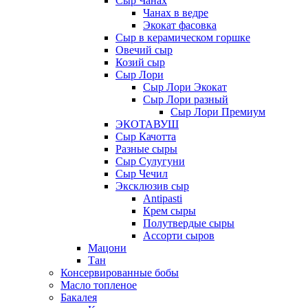
Сыр Чанах
Чанах в ведре
Экокат фасовка
Сыр в керамическом горшке
Овечий сыр
Козий сыр
Сыр Лори
Сыр Лори Экокат
Сыр Лори разный
Сыр Лори Премиум
ЭКОТАВУШ
Сыр Качотта
Разные сыры
Сыр Сулугуни
Сыр Чечил
Эксклюзив сыр
Antipasti
Крем сыры
Полутвердые сыры
Ассорти сыров
Мацони
Тан
Консервированные бобы
Масло топленое
Бакалея