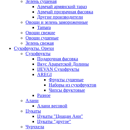
Зелень сушеная
Армчай армянский тараз
Армчай прозрачная фасовка
Другие производители
Овощи и зелень замороженные
Tamara
Овощи свежие
Овощи сушеные
Зелень свежая
Сухофрукты. Орехи
Сухофрукты
Подарочная фасовка
Вкус Араратской Долины
IJEVAN Сухофрукты
AREGI
Фрукты сушеные
Наборы из сухофруктов
Чипсы фруктовые
Разное
Алани
Алани весовой
Цукаты
Цукаты "Циацан Ани"
Цукаты "другое"
Чурчхела