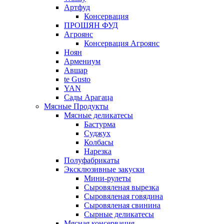
Артфуд
Консервация
ПРОШЯН ФУД
Агроянс
Консервация Агроянс
Ноян
Армениум
Авшар
te Gusto
YAN
Сады Арагаца
Мясные Продукты
Мясные деликатесы
Бастурма
Суджух
Колбасы
Нарезка
Полуфабрикаты
Эксклюзивные закуски
Мини-рулеты
Сыровяленая вырезка
Сыровяленая говядина
Сыровяленая свинина
Сырные деликатесы
Мясная консервация