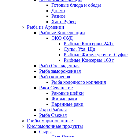
Готовые блюда и обеды
Долма
Разное
Хаш. Рубец
Рыба из Армении
Рыбные Консервации
ЭКО ФУД
Рыбные Консервы 240 г
Супы. Уха. Щи
Рыбные Филе-кусочки. Суфле
Рыбные Консервы 160 г
Рыба Охлажденная
Рыба замороженная
Рыба копченая
Рыба холодного копчения
Раки Севанские
Раковые шейки
Живые раки
Варенные раки
Икра Рыбная
Рыба Свежая
Грибы маринованные
Кисломолочные продукты
Сыры