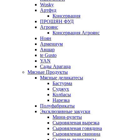
Wosky
Артфуд
Консервация
ПРОШЯН ФУД
Агроянс
Консервация Агроянс
Ноян
Армениум
Авшар
te Gusto
YAN
Сады Арагаца
Мясные Продукты
Мясные деликатесы
Бастурма
Суджух
Колбасы
Нарезка
Полуфабрикаты
Эксклюзивные закуски
Мини-рулеты
Сыровяленая вырезка
Сыровяленая говядина
Сыровяленая свинина
Сырные деликатесы