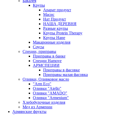
Бакалея
Крупы
Арарат продукт
Масис
Нат Продукт
НАША ДЕРЕВНЯ
Разные крупы
Крупы Protein Therapy
Крупы Нане
Макаронные изделия
Соусы
Специи, приправы
Приправы в банке
Специи Hamove
АРМСПЕЦИИ
Приправы в фасовке
Приправы малая фасовка
Оливки, Оливковое масло
"Arm Eco"
Оливки "Aiello"
Оливки "AMADO"
Оливки "Armenium"
Хлебобулочные изделия
Мед из Армении
Армянские фрукты