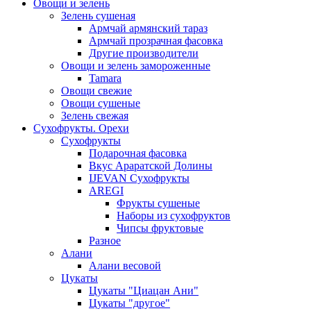
Овощи и зелень
Зелень сушеная
Армчай армянский тараз
Армчай прозрачная фасовка
Другие производители
Овощи и зелень замороженные
Tamara
Овощи свежие
Овощи сушеные
Зелень свежая
Сухофрукты. Орехи
Сухофрукты
Подарочная фасовка
Вкус Араратской Долины
IJEVAN Сухофрукты
AREGI
Фрукты сушеные
Наборы из сухофруктов
Чипсы фруктовые
Разное
Алани
Алани весовой
Цукаты
Цукаты "Циацан Ани"
Цукаты "другое"