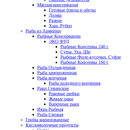
Мясная консервация
Готовые блюда и обеды
Долма
Разное
Хаш. Рубец
Рыба из Армении
Рыбные Консервации
ЭКО ФУД
Рыбные Консервы 240 г
Супы. Уха. Щи
Рыбные Филе-кусочки. Суфле
Рыбные Консервы 160 г
Рыба Охлажденная
Рыба замороженная
Рыба копченая
Рыба холодного копчения
Раки Севанские
Раковые шейки
Живые раки
Варенные раки
Икра Рыбная
Рыба Свежая
Грибы маринованные
Кисломолочные продукты