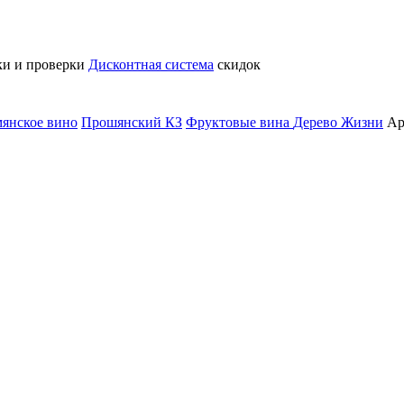
ки и проверки
Дисконтная система
скидок
янское вино
Прошянский КЗ
Фруктовые вина
Дерево Жизни
Ар