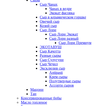
Сыры
Сыр Чанах
Чанах в ведре
Экокат фасовка
Сыр в керамическом горшке
Овечий сыр
Козий сыр
Сыр Лори
Сыр Лори Экокат
Сыр Лори разный
Сыр Лори Премиум
ЭКОТАВУШ
Сыр Качотта
Разные сыры
Сыр Сулугуни
Сыр Чечил
Эксклюзив сыр
Antipasti
Крем сыры
Полутвердые сыры
Ассорти сыров
Мацони
Тан
Консервированные бобы
Масло топленое