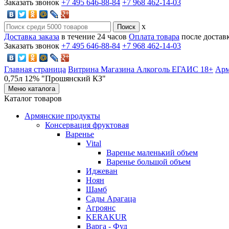
Заказать звонок
+7 495 646-88-84
+7 968 462-14-03
x
Доставка заказа
в течение 24 часов
Оплата товара
после достав
Заказать звонок
+7 495 646-88-84
+7 968 462-14-03
Главная страница
Витрина Магазина Алкоголь ЕГАИС 18+
Арм
0,75л 12% "Прошянский КЗ"
Меню каталога
Каталог товаров
Армянские продукты
Консервация фруктовая
Варенье
Vital
Варенье маленький объем
Варенье большой объем
Иджеван
Ноян
Шамб
Сады Арагаца
Агроянс
KERAKUR
Варга - Фуд