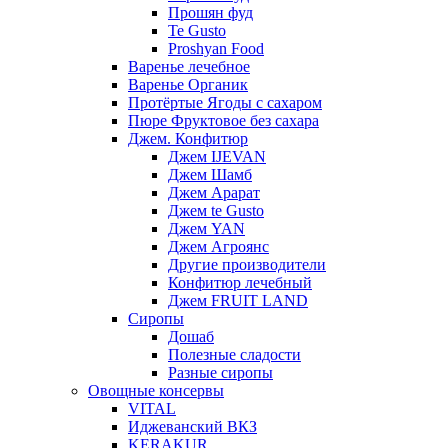
Прошян фуд
Te Gusto
Proshyan Food
Варенье лечебное
Варенье Органик
Протёртые Ягоды с сахаром
Пюре Фруктовое без сахара
Джем. Конфитюр
Джем IJEVAN
Джем Шамб
Джем Арарат
Джем te Gusto
Джем YAN
Джем Агроянс
Другие производители
Конфитюр лечебный
Джем FRUIT LAND
Сиропы
Дошаб
Полезные сладости
Разные сиропы
Овощные консервы
VITAL
Иджеванский ВКЗ
KERAKUR