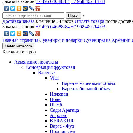
Заказать звонок
+7 495 646-88-84
+7 968 462-14-03
x
Доставка заказа
в течение 24 часов
Оплата товара
после достав
Заказать звонок
+7 495 646-88-84
+7 968 462-14-03
Главная страница
Сувениры и подарки
Сувениры из Армении
Меню каталога
Каталог товаров
Армянские продукты
Консервация фруктовая
Варенье
Vital
Варенье маленький объем
Варенье большой объем
Иджеван
Ноян
Шамб
Сады Арагаца
Агроянс
KERAKUR
Варга - Фуд
Прошян фуд