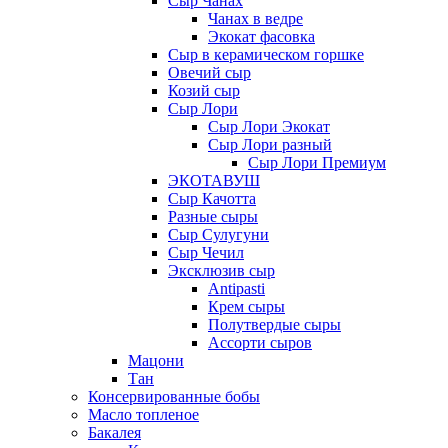
Сыр Чанах
Чанах в ведре
Экокат фасовка
Сыр в керамическом горшке
Овечий сыр
Козий сыр
Сыр Лори
Сыр Лори Экокат
Сыр Лори разный
Сыр Лори Премиум
ЭКОТАВУШ
Сыр Качотта
Разные сыры
Сыр Сулугуни
Сыр Чечил
Эксклюзив сыр
Antipasti
Крем сыры
Полутвердые сыры
Ассорти сыров
Мацони
Тан
Консервированные бобы
Масло топленое
Бакалея