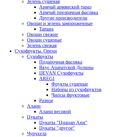
Зелень сушеная
Армчай армянский тараз
Армчай прозрачная фасовка
Другие производители
Овощи и зелень замороженные
Tamara
Овощи свежие
Овощи сушеные
Зелень свежая
Сухофрукты. Орехи
Сухофрукты
Подарочная фасовка
Вкус Араратской Долины
IJEVAN Сухофрукты
AREGI
Фрукты сушеные
Наборы из сухофруктов
Чипсы фруктовые
Разное
Алани
Алани весовой
Цукаты
Цукаты "Циацан Ани"
Цукаты "другое"
Чурчхела