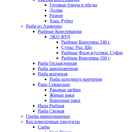
Готовые блюда и обеды
Долма
Разное
Хаш. Рубец
Рыба из Армении
Рыбные Консервации
ЭКО ФУД
Рыбные Консервы 240 г
Супы. Уха. Щи
Рыбные Филе-кусочки. Суфле
Рыбные Консервы 160 г
Рыба Охлажденная
Рыба замороженная
Рыба копченая
Рыба холодного копчения
Раки Севанские
Раковые шейки
Живые раки
Варенные раки
Икра Рыбная
Рыба Свежая
Грибы маринованные
Кисломолочные продукты
Сыры