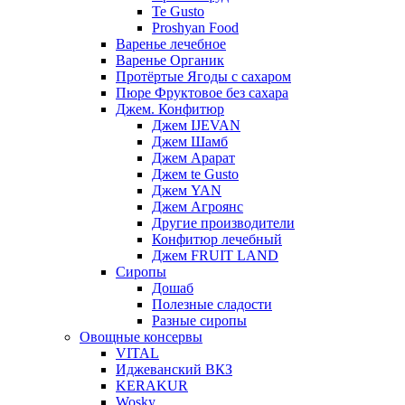
Te Gusto
Proshyan Food
Варенье лечебное
Варенье Органик
Протёртые Ягоды с сахаром
Пюре Фруктовое без сахара
Джем. Конфитюр
Джем IJEVAN
Джем Шамб
Джем Арарат
Джем te Gusto
Джем YAN
Джем Агроянс
Другие производители
Конфитюр лечебный
Джем FRUIT LAND
Сиропы
Дошаб
Полезные сладости
Разные сиропы
Овощные консервы
VITAL
Иджеванский ВКЗ
KERAKUR
Wosky