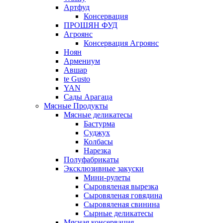
Артфуд
Консервация
ПРОШЯН ФУД
Агроянс
Консервация Агроянс
Ноян
Армениум
Авшар
te Gusto
YAN
Сады Арагаца
Мясные Продукты
Мясные деликатесы
Бастурма
Суджух
Колбасы
Нарезка
Полуфабрикаты
Эксклюзивные закуски
Мини-рулеты
Сыровяленая вырезка
Сыровяленая говядина
Сыровяленая свинина
Сырные деликатесы
Мясная консервация