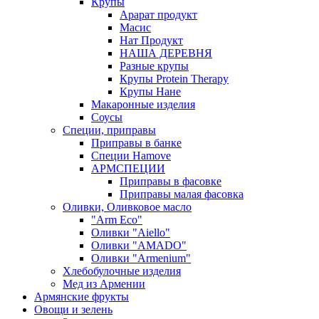
Крупы
Арарат продукт
Масис
Нат Продукт
НАША ДЕРЕВНЯ
Разные крупы
Крупы Protein Therapy
Крупы Нане
Макаронные изделия
Соусы
Специи, приправы
Приправы в банке
Специи Hamove
АРМСПЕЦИИ
Приправы в фасовке
Приправы малая фасовка
Оливки, Оливковое масло
"Arm Eco"
Оливки "Aiello"
Оливки "AMADO"
Оливки "Armenium"
Хлебобулочные изделия
Мед из Армении
Армянские фрукты
Овощи и зелень