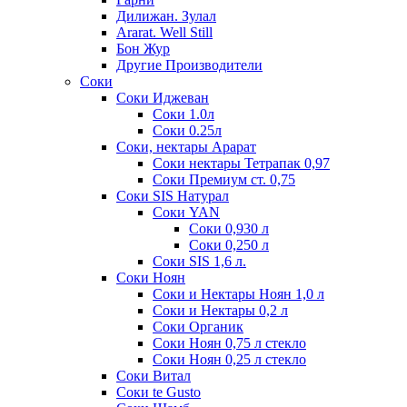
Дилижан. Зулал
Ararat. Well Still
Бон Жур
Другие Производители
Соки
Соки Иджеван
Соки 1.0л
Соки 0.25л
Соки, нектары Арарат
Соки нектары Тетрапак 0,97
Соки Премиум ст. 0,75
Соки SIS Натурал
Соки YAN
Соки 0,930 л
Соки 0,250 л
Соки SIS 1,6 л.
Соки Ноян
Соки и Нектары Ноян 1,0 л
Соки и Нектары 0,2 л
Соки Органик
Соки Ноян 0,75 л стекло
Соки Ноян 0,25 л стекло
Соки Витал
Соки te Gusto