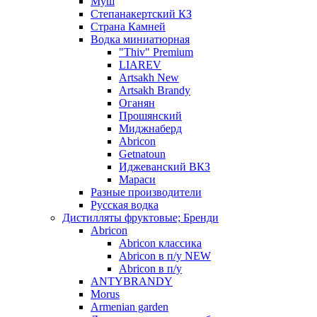
Муш
Степанакертский КЗ
Страна Камней
Водка миниатюрная
"Thiv" Premium
LIAREV
Artsakh New
Artsakh Brandy
Оганян
Прошянский
Миджнаберд
Abricon
Getnatoun
Иджеванский ВКЗ
Мараси
Разные производители
Русская водка
Дистилляты фруктовые; Бренди
Abricon
Abricon классика
Abricon в п/у NEW
Abricon в п/у
ANTYBRANDY
Morus
Armenian garden