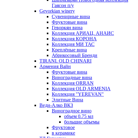
Гаясон п/у
Gevorkian winery
Сувенирные вина
Фруктовые вина
Геворкян вина
Коллекция АРИАЦ. АНАИС
Коллекция КОРОНА
Коллекция МИ ТАС
Креплёные вина
Абрикосовый Бренди
TIRANI. OLD CHINARI
Армения Вайн
Фруктовые вина
Виноградные вина
Коллекция ORRAN
Коллекция OLD ARMENIA
Коллекция "YEREVAN"
Элитные Вина
Веди-Алко ВКЗ
Виноградное вино
объем 0.75 мл
большие объемы
Фруктовое
в керамике