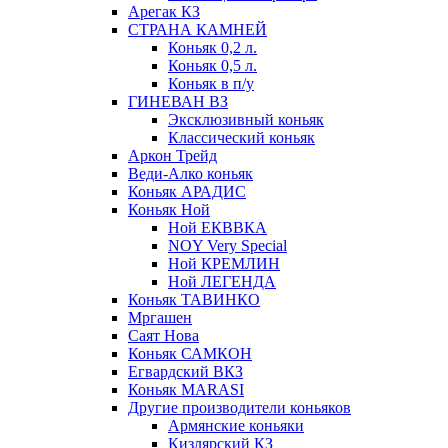
Арегак КЗ
СТРАНА КАМНЕЙ
Коньяк 0,2 л.
Коньяк 0,5 л.
Коньяк в п/у
ГИНЕВАН ВЗ
Эксклюзивный коньяк
Классический коньяк
Аркон Трейд
Веди-Алко коньяк
Коньяк АРАДИС
Коньяк Ной
Ной ЕКВВКА
NOY Very Special
Ной КРЕМЛИН
Ной ЛЕГЕНДА
Коньяк ТАВИНКО
Мргашен
Саят Нова
Коньяк САМКОН
Егвардский ВКЗ
Коньяк MARASI
Другие производители коньяков
Армянские коньяки
Кизлярский КЗ