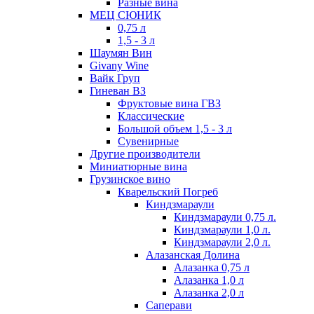
Разные вина
МЕЦ СЮНИК
0,75 л
1,5 - 3 л
Шаумян Вин
Givany Wine
Вайк Груп
Гиневан ВЗ
Фруктовые вина ГВЗ
Классические
Большой объем 1,5 - 3 л
Сувенирные
Другие производители
Миниатюрные вина
Грузинское вино
Кварельский Погреб
Киндзмараули
Киндзмараули 0,75 л.
Киндзмараули 1,0 л.
Киндзмараули 2,0 л.
Алазанская Долина
Алазанка 0,75 л
Алазанка 1,0 л
Алазанка 2,0 л
Саперави