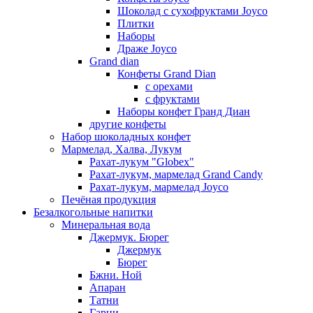
Шоколад с сухофруктами Joyco
Плитки
Наборы
Драже Joyco
Grand dian
Конфеты Grand Dian
с орехами
с фруктами
Наборы конфет Гранд Диан
другие конфеты
Набор шоколадных конфет
Мармелад, Халва, Лукум
Рахат-лукум "Globex"
Рахат-лукум, мармелад Grand Candy
Рахат-лукум, мармелад Joyco
Печёная продукция
Безалкогольные напитки
Минеральная вода
Джермук. Бюрег
Джермук
Бюрег
Бжни. Ной
Апаран
Татни
Гарни