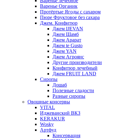
Варенье лечебное
Варенье Органик
Протёртые Ягоды с сахаром
Пюре Фруктовое без сахара
Джем. Конфитюр
Джем IJEVAN
Джем Шамб
Джем Арарат
Джем te Gusto
Джем YAN
Джем Агроянс
Другие производители
Конфитюр лечебный
Джем FRUIT LAND
Сиропы
Дошаб
Полезные сладости
Разные сиропы
Овощные консервы
VITAL
Иджеванский ВКЗ
KERAKUR
Wosky
Артфуд
Консервация