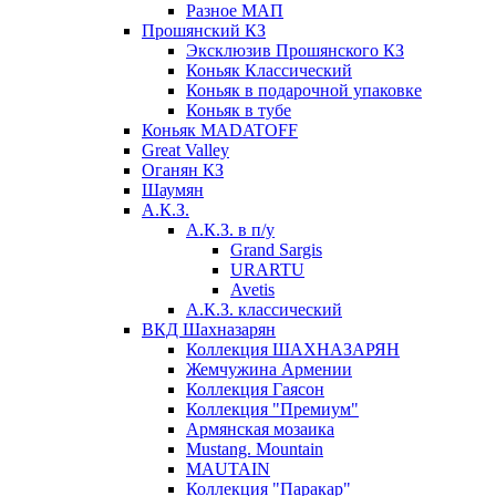
Разное МАП
Прошянский КЗ
Эксклюзив Прошянского КЗ
Коньяк Классический
Коньяк в подарочной упаковке
Коньяк в тубе
Коньяк MADATOFF
Great Valley
Оганян КЗ
Шаумян
А.К.З.
А.К.З. в п/у
Grand Sargis
URARTU
Avetis
А.К.З. классический
ВКД Шахназарян
Коллекция ШАХНАЗАРЯН
Жемчужина Армении
Коллекция Гаясон
Коллекция "Премиум"
Армянская мозаика
Mustang. Mountain
MAUTAIN
Коллекция "Паракар"