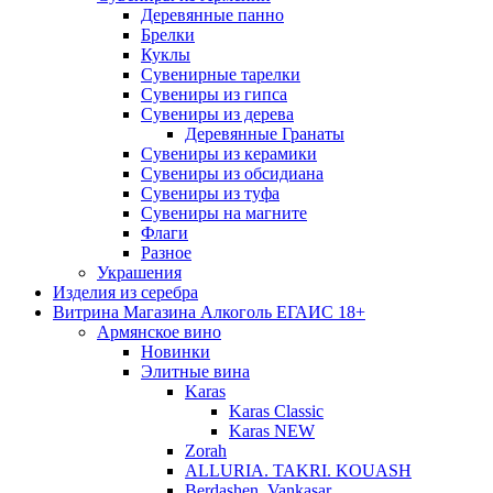
Деревянные панно
Брелки
Куклы
Сувенирные тарелки
Сувениры из гипса
Сувениры из дерева
Деревянные Гранаты
Сувениры из керамики
Сувениры из обсидиана
Сувениры из туфа
Сувениры на магните
Флаги
Разное
Украшения
Изделия из серебра
Витрина Магазина Алкоголь ЕГАИС 18+
Армянское вино
Новинки
Элитные вина
Karas
Karas Classic
Karas NEW
Zorah
ALLURIA. TAKRI. KOUASH
Berdashen. Vankasar