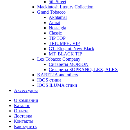
5th Street
Mackintosh Luxury Collection
Grand Tobacco
Akhtamar
Ararat
Nostalgia
Classic
TIP TOP
TRIUMPH. VIP
GT. Elegant. New Black
MT. BLACK TIP
Lex Tobacco Company
Сигареты MORION
Сигареты SOPRANO, LEX, ALEX
KARELIA and others
IQOS стики
IQOS ILUMA стики
Аксессуары
О компании
Каталог
Оплата
Доставка
Контакты
Как купить