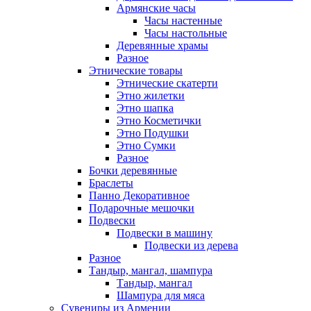
Армянские часы
Часы настенные
Часы настольные
Деревянные храмы
Разное
Этнические товары
Этнические скатерти
Этно жилетки
Этно шапка
Этно Косметички
Этно Подушки
Этно Сумки
Разное
Бочки деревянные
Браслеты
Панно Декоративное
Подарочные мешочки
Подвески
Подвески в машину
Подвески из дерева
Разное
Тандыр, мангал, шампура
Тандыр, мангал
Шампура для мяса
Сувениры из Армении