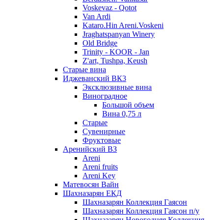
Voskevaz - Qotot
Van Ardi
Kataro.Hin Areni.Voskeni
Jraghatspanyan Winery
Old Bridge
Trinity - KOOR - Jan
Z'art, Tushpa, Keush
Старые вина
Иджеванский ВК3
Эксклюзивные вина
Виноградное
Большой объем
Вина 0,75 л
Старые
Сувенирные
Фруктовые
Аренийский ВЗ
Areni
Areni fruits
Areni Key
Матевосян Вайн
Шахназарян ЕКД
Шахназарян Коллекция Гаясон
Шахназарян Коллекция Гаясон п/у
Шахназарян Новогодняя Коллекция