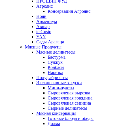
ПРОШЯН ФУД
Агроянс
Консервация Агроянс
Ноян
Армениум
Авшар
te Gusto
YAN
Сады Арагаца
Мясные Продукты
Мясные деликатесы
Бастурма
Суджух
Колбасы
Нарезка
Полуфабрикаты
Эксклюзивные закуски
Мини-рулеты
Сыровяленая вырезка
Сыровяленая говядина
Сыровяленая свинина
Сырные деликатесы
Мясная консервация
Готовые блюда и обеды
Долма