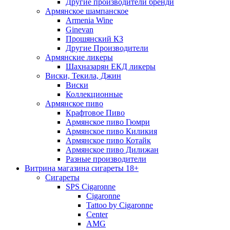
Другие производители бренди
Армянское шампанское
Armenia Wine
Ginevan
Прошянский КЗ
Другие Производители
Армянские ликеры
Шахназарян ЕКД ликеры
Виски, Текила, Джин
Виски
Коллекционные
Армянское пиво
Крафтовое Пиво
Армянское пиво Гюмри
Армянское пиво Киликия
Армянское пиво Котайк
Армянское пиво Дилижан
Разные производители
Витрина магазина сигареты 18+
Cигареты
SPS Cigaronne
Сigaronne
Tattoo by Cigaronne
Center
AMG