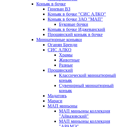
Коньяк в бочке
Гиневан ВЗ
Коньяк в бочке "СИС АЛКО"
Коньяк в бочке ЗАО "МАП"
Буковые бочки
Коньяк в бочке Иджеванский
Прошянский коньяк в бочке
Миниатюрные коньяки
Оганян Бренди
СИС АЛКО
Храмы
Животные
Разные
Прошянский
Классический миниатюрный
коньяк
Сувенирный миниатюрный
коньяк
Мадатовъ
Мараси
МАП миньоны
МАП миньоны коллекция
"Айвазовский"
МАП миньоны коллекция
"АРАМЭ"