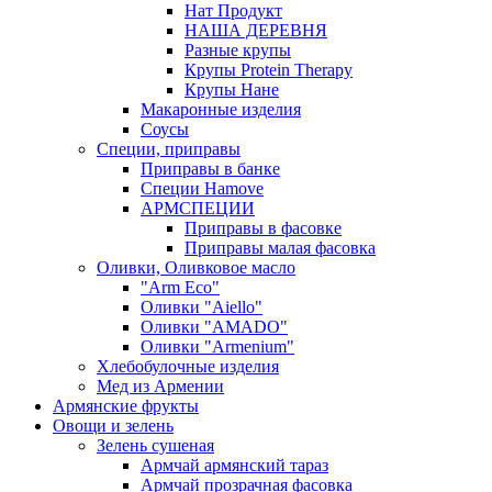
Нат Продукт
НАША ДЕРЕВНЯ
Разные крупы
Крупы Protein Therapy
Крупы Нане
Макаронные изделия
Соусы
Специи, приправы
Приправы в банке
Специи Hamove
АРМСПЕЦИИ
Приправы в фасовке
Приправы малая фасовка
Оливки, Оливковое масло
"Arm Eco"
Оливки "Aiello"
Оливки "AMADO"
Оливки "Armenium"
Хлебобулочные изделия
Мед из Армении
Армянские фрукты
Овощи и зелень
Зелень сушеная
Армчай армянский тараз
Армчай прозрачная фасовка