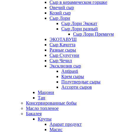
Сыр в керамическом горшке
Овечий сыр
Козий сыр
Сыр Лори
Сыр Лори Экокат
Сыр Лори разный
Сыр Лори Премиум
ЭКОТАВУШ
Сыр Качотта
Разные сыры
Сыр Сулугуни
Сыр Чечил
Эксклюзив сыр
Antipasti
Крем сыры
Полутвердые сыры
Ассорти сыров
Мацони
Тан
Консервированные бобы
Масло топленое
Бакалея
Крупы
Арарат продукт
Масис