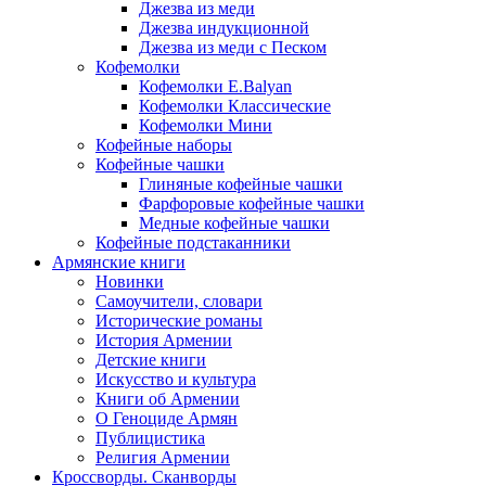
Джезва из меди
Джезва индукционной
Джезва из меди с Песком
Кофемолки
Кофемолки E.Balyan
Кофемолки Классические
Кофемолки Мини
Кофейные наборы
Кофейные чашки
Глиняные кофейные чашки
Фарфоровые кофейные чашки
Медные кофейные чашки
Кофейные подстаканники
Армянские книги
Новинки
Самоучители, словари
Исторические романы
История Армении
Детские книги
Иcкусство и культура
Книги об Армении
О Геноциде Армян
Публицистика
Религия Армении
Кроссворды. Сканворды