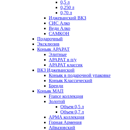
0,5 л
0,250 л
0,70 л
Иджеванский ВКЗ
СИС Алко
Веди Алко
САМКОН
Подарочный
Эксклюзив
Коньяк АРАРАТ
Элитные
АРАРАТ в п/у
АРАРАТ классик
ВКЗ Иджеванский
Коньяк в подарочной упаковке
Коньяк Классический
Бренди
Коньяк МАП
France коллекция
Золотой
Объем 0,5 л
Объем 0,7 л
АРМА коллекция
Горная Армения
Айвазовский