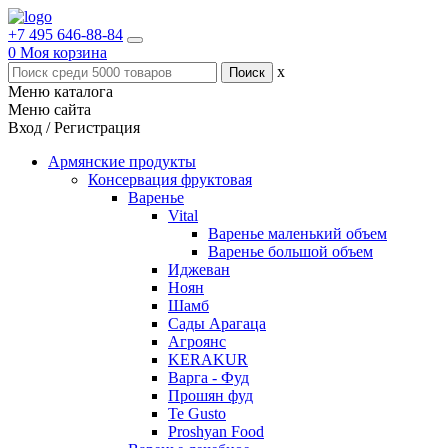
+7 495 646-88-84
0
Моя корзина
x
Меню каталога
Меню сайта
Вход / Регистрация
Армянские продукты
Консервация фруктовая
Варенье
Vital
Варенье маленький объем
Варенье большой объем
Иджеван
Ноян
Шамб
Сады Арагаца
Агроянс
KERAKUR
Варга - Фуд
Прошян фуд
Te Gusto
Proshyan Food