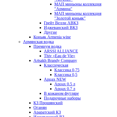
МАП миньоны коллекция
"Армина"
МАП миньоны коллекция
"Золотой коньяк"
Грейт Велли АВКЗ
Иджеванский ВКЗ
Другие
Коньяк Armenia wine
Армянская водка
Премиум водка
ARSSI ALLIANCE
Thiv «Eau de Vie»
Artsakh Brandy Company
Классическая
Классика 0,75
Классика 0,5
Арцах NEW
Арцах 0.5 л
Арцах 0.7 л
В кожаном футляре
Подарочные наборы
КЗ Прошянский
Оганян
Араратский КЗ
Иджеванский ВЗ