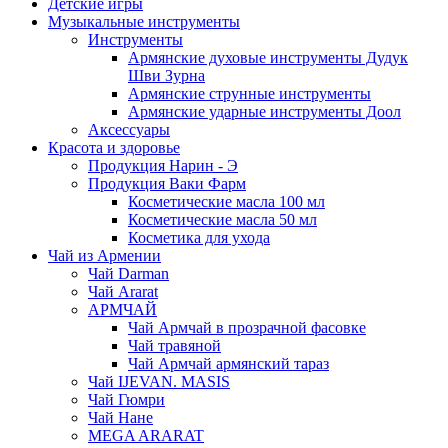
Детские игры
Музыкальные инструменты
Инструменты
Армянские духовые инструменты Дудук
Шви Зурна
Армянские струнные инструменты
Армянские ударные инструменты Доол
Аксессуары
Красота и здоровье
Продукция Нарин - Э
Продукция Ваки Фарм
Косметические масла 100 мл
Косметические масла 50 мл
Косметика для ухода
Чай из Армении
Чай Darman
Чай Ararat
АРМЧАЙ
Чай Армчай в прозрачной фасовке
Чай травяной
Чай Армчай армянский тараз
Чай IJEVAN. MASIS
Чай Гюмри
Чай Нане
MEGA ARARAT