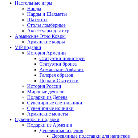
Настольные игры
Нарды
Нарды и Шахматы
Шахматы
Столы ломберные
Аксессуары для игр
Армянские Этно Ковры
Армянские ковры
VIP подарки
История Армении
Статуэтки полистоун
Статуэтки бронза
Армянский Алфавит
Галерея образов
Церкви.Статуэтки
История России
Мировые деятели
Подарки из Дерева
Сувенирные светильники
Сувенирные ночники
Армянские монеты
Сувениры и подарки
Подарки из Армении
Деревянные изделия
Деревянные подставки для напитков