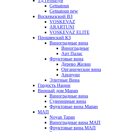
ТД Гетнатун
Getnatoun
Getnatoun new
Воскевазский ВЗ
VOSKEVAZ
ARARTUNI
VOSKEVAZ ELITE
Прошянский КЗ
Виноградные вина
Виноградные
Арт Палас
Фруктовые вина
Дерево Жизни
Органические вина
Арцруни
Элитные Вина
Гордость Нации
Винный дом Маран
Виноградные вина
Сувенирные вина
Фруктовые вина Маран
МАП
Noyan Tapan
Виноградные вина МАП
Фруктовые вина МАП