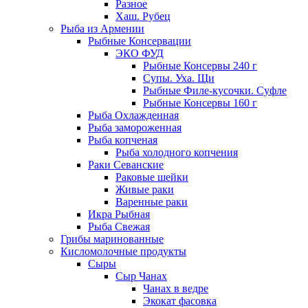
Разное
Хаш. Рубец
Рыба из Армении
Рыбные Консервации
ЭКО ФУД
Рыбные Консервы 240 г
Супы. Уха. Щи
Рыбные Филе-кусочки. Суфле
Рыбные Консервы 160 г
Рыба Охлажденная
Рыба замороженная
Рыба копченая
Рыба холодного копчения
Раки Севанские
Раковые шейки
Живые раки
Варенные раки
Икра Рыбная
Рыба Свежая
Грибы маринованные
Кисломолочные продукты
Сыры
Сыр Чанах
Чанах в ведре
Экокат фасовка