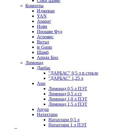
Соки Шамб
Компоты
Иджеван
YAN
Арарат
Ноян
Прошян Фуд
Агроянс
Витал
te Gusto
Шамб
Арцах Био
Лимонад
Дарбас
"ДАРБАС" 0,5 л в стекле
"ДАРБАС" 1,25 л
Ани
Лимонад 0,5 л ПЭТ
Лимонад 0,5 л ст
Лимонад 1,0 л ПЭТ
Лимонад 1,5 л ПЭТ
Ануш
Натахтари
Натахтари 0,5 л
Натахтари 1 л ПЭТ