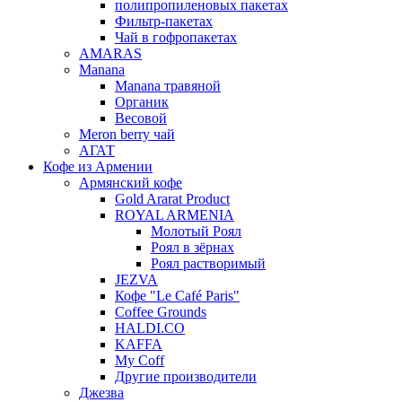
полипропиленовых пакетах
Фильтр-пакетах
Чай в гофропакетах
AMARAS
Manana
Manana травяной
Органик
Весовой
Meron berry чай
АГАТ
Кофе из Армении
Армянский кофе
Gold Ararat Product
ROYAL ARMENIA
Молотый Роял
Роял в зёрнах
Роял растворимый
JEZVA
Кофе "Le Café Paris"
Coffee Grounds
HALDI.CO
KAFFA
My Coff
Другие производители
Джезва