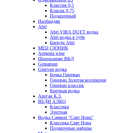
Классик 0,5
Класик 0,75
Подарочный
Налбандян
Abri
Abri VIRA DUET водка
Abri водка в тубе
Бренди Abri
МЕЦ СЮНИК
Armenia wine
Шахназарян ВКД
Getnatoun
Ginevan водка
Бочка Гиневан
Гиневан Золотая коллекция
Гиневан классик
Крепкая водка
Арегак К.З.
ВЕДИ АЛКО
Классика
Элитная
Водка Самкон "Саят Нова"
Классика Саят Нова
Подарочные наборы