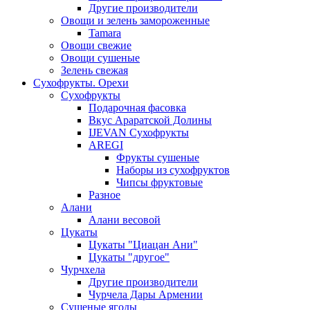
Другие производители
Овощи и зелень замороженные
Tamara
Овощи свежие
Овощи сушеные
Зелень свежая
Сухофрукты. Орехи
Сухофрукты
Подарочная фасовка
Вкус Араратской Долины
IJEVAN Сухофрукты
AREGI
Фрукты сушеные
Наборы из сухофруктов
Чипсы фруктовые
Разное
Алани
Алани весовой
Цукаты
Цукаты "Циацан Ани"
Цукаты "другое"
Чурчхела
Другие производители
Чурчела Дары Армении
Сушеные ягоды