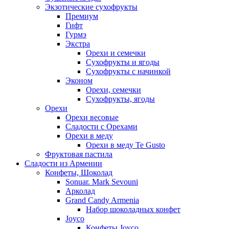
Экзотические сухофрукты
Премиум
Гифт
Гурмэ
Экстра
Орехи и семечки
Сухофрукты и ягоды
Сухофрукты с начинкой
Эконом
Орехи, семечки
Сухофрукты, ягоды
Орехи
Орехи весовые
Сладости с Орехами
Орехи в меду
Орехи в меду Te Gusto
Фруктовая пастила
Сладости из Армении
Конфеты, Шоколад
Sonuar. Mark Sevouni
Арколад
Grand Candy Armenia
Набор шоколадных конфет
Joyco
Конфеты Joyco