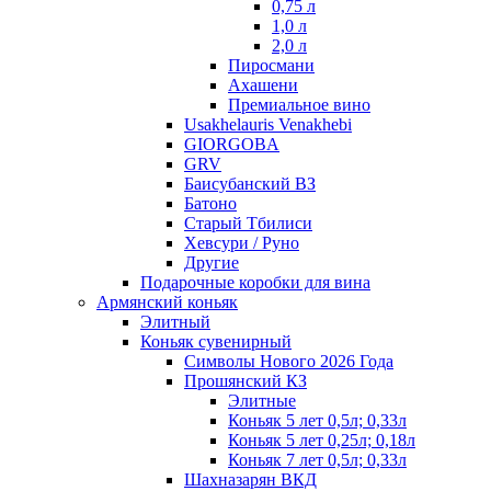
0,75 л
1,0 л
2,0 л
Пиросмани
Ахашени
Премиальное вино
Usakhelauris Venakhebi
GIORGOBA
GRV
Баисубанский ВЗ
Батоно
Старый Тбилиси
Хевсури / Руно
Другие
Подарочные коробки для вина
Армянский коньяк
Элитный
Коньяк сувенирный
Символы Нового 2026 Года
Прошянский КЗ
Элитные
Коньяк 5 лет 0,5л; 0,33л
Коньяк 5 лет 0,25л; 0,18л
Коньяк 7 лет 0,5л; 0,33л
Шахназарян ВКД