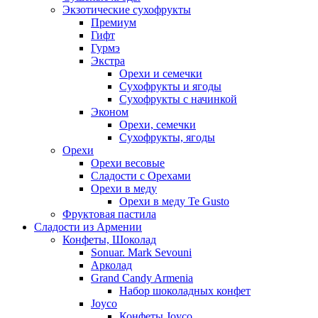
Экзотические сухофрукты
Премиум
Гифт
Гурмэ
Экстра
Орехи и семечки
Сухофрукты и ягоды
Сухофрукты с начинкой
Эконом
Орехи, семечки
Сухофрукты, ягоды
Орехи
Орехи весовые
Сладости с Орехами
Орехи в меду
Орехи в меду Te Gusto
Фруктовая пастила
Сладости из Армении
Конфеты, Шоколад
Sonuar. Mark Sevouni
Арколад
Grand Candy Armenia
Набор шоколадных конфет
Joyco
Конфеты Joyco