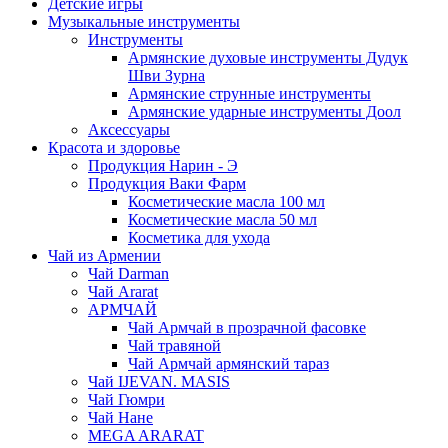
Детские игры
Музыкальные инструменты
Инструменты
Армянские духовые инструменты Дудук
Шви Зурна
Армянские струнные инструменты
Армянские ударные инструменты Доол
Аксессуары
Красота и здоровье
Продукция Нарин - Э
Продукция Ваки Фарм
Косметические масла 100 мл
Косметические масла 50 мл
Косметика для ухода
Чай из Армении
Чай Darman
Чай Ararat
АРМЧАЙ
Чай Армчай в прозрачной фасовке
Чай травяной
Чай Армчай армянский тараз
Чай IJEVAN. MASIS
Чай Гюмри
Чай Нане
MEGA ARARAT