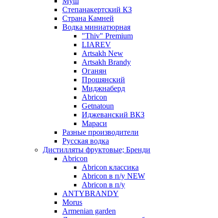
Муш
Степанакертский КЗ
Страна Камней
Водка миниатюрная
"Thiv" Premium
LIAREV
Artsakh New
Artsakh Brandy
Оганян
Прошянский
Миджнаберд
Abricon
Getnatoun
Иджеванский ВКЗ
Мараси
Разные производители
Русская водка
Дистилляты фруктовые; Бренди
Abricon
Abricon классика
Abricon в п/у NEW
Abricon в п/у
ANTYBRANDY
Morus
Armenian garden