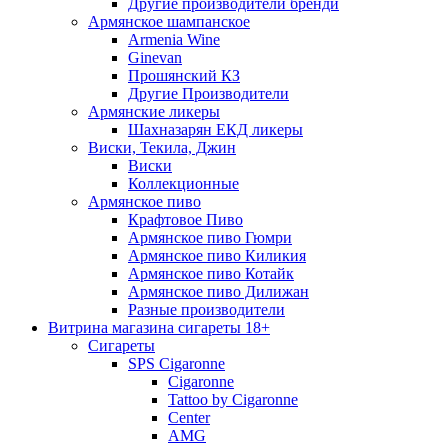
Другие производители бренди
Армянское шампанское
Armenia Wine
Ginevan
Прошянский КЗ
Другие Производители
Армянские ликеры
Шахназарян ЕКД ликеры
Виски, Текила, Джин
Виски
Коллекционные
Армянское пиво
Крафтовое Пиво
Армянское пиво Гюмри
Армянское пиво Киликия
Армянское пиво Котайк
Армянское пиво Дилижан
Разные производители
Витрина магазина сигареты 18+
Cигареты
SPS Cigaronne
Сigaronne
Tattoo by Cigaronne
Center
AMG