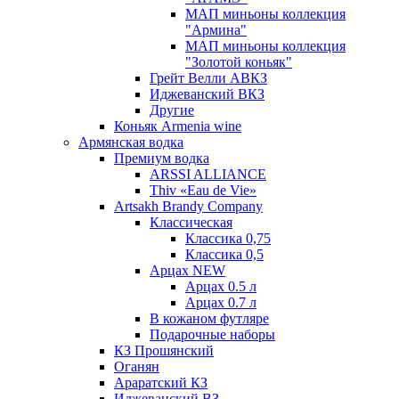
МАП миньоны коллекция
"Армина"
МАП миньоны коллекция
"Золотой коньяк"
Грейт Велли АВКЗ
Иджеванский ВКЗ
Другие
Коньяк Armenia wine
Армянская водка
Премиум водка
ARSSI ALLIANCE
Thiv «Eau de Vie»
Artsakh Brandy Company
Классическая
Классика 0,75
Классика 0,5
Арцах NEW
Арцах 0.5 л
Арцах 0.7 л
В кожаном футляре
Подарочные наборы
КЗ Прошянский
Оганян
Араратский КЗ
Иджеванский ВЗ