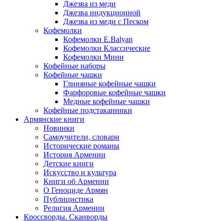
Джезва из меди
Джезва индукционной
Джезва из меди с Песком
Кофемолки
Кофемолки E.Balyan
Кофемолки Классические
Кофемолки Мини
Кофейные наборы
Кофейные чашки
Глиняные кофейные чашки
Фарфоровые кофейные чашки
Медные кофейные чашки
Кофейные подстаканники
Армянские книги
Новинки
Самоучители, словари
Исторические романы
История Армении
Детские книги
Иcкусство и культура
Книги об Армении
О Геноциде Армян
Публицистика
Религия Армении
Кроссворды. Сканворды