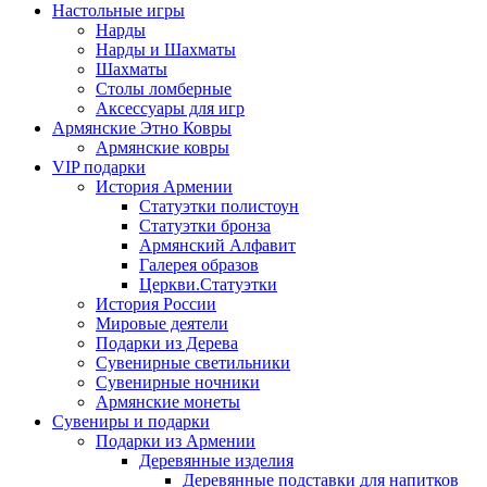
Настольные игры
Нарды
Нарды и Шахматы
Шахматы
Столы ломберные
Аксессуары для игр
Армянские Этно Ковры
Армянские ковры
VIP подарки
История Армении
Статуэтки полистоун
Статуэтки бронза
Армянский Алфавит
Галерея образов
Церкви.Статуэтки
История России
Мировые деятели
Подарки из Дерева
Сувенирные светильники
Сувенирные ночники
Армянские монеты
Сувениры и подарки
Подарки из Армении
Деревянные изделия
Деревянные подставки для напитков