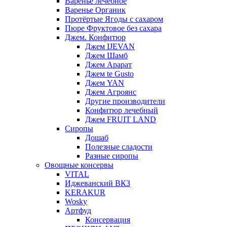
Варенье лечебное
Варенье Органик
Протёртые Ягоды с сахаром
Пюре Фруктовое без сахара
Джем. Конфитюр
Джем IJEVAN
Джем Шамб
Джем Арарат
Джем te Gusto
Джем YAN
Джем Агроянс
Другие производители
Конфитюр лечебный
Джем FRUIT LAND
Сиропы
Дошаб
Полезные сладости
Разные сиропы
Овощные консервы
VITAL
Иджеванский ВКЗ
KERAKUR
Wosky
Артфуд
Консервация