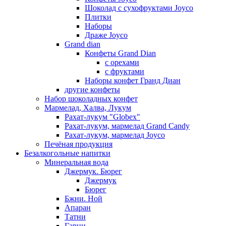
Шоколад с сухофруктами Joyco
Плитки
Наборы
Драже Joyco
Grand dian
Конфеты Grand Dian
с орехами
с фруктами
Наборы конфет Гранд Диан
другие конфеты
Набор шоколадных конфет
Мармелад, Халва, Лукум
Рахат-лукум "Globex"
Рахат-лукум, мармелад Grand Candy
Рахат-лукум, мармелад Joyco
Печёная продукция
Безалкогольные напитки
Минеральная вода
Джермук. Бюрег
Джермук
Бюрег
Бжни. Ной
Апаран
Татни
Гарни