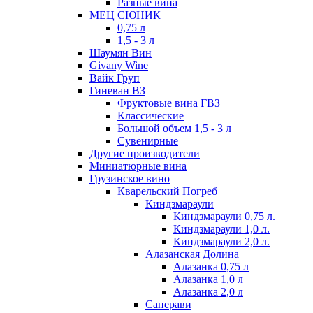
Разные вина
МЕЦ СЮНИК
0,75 л
1,5 - 3 л
Шаумян Вин
Givany Wine
Вайк Груп
Гиневан ВЗ
Фруктовые вина ГВЗ
Классические
Большой объем 1,5 - 3 л
Сувенирные
Другие производители
Миниатюрные вина
Грузинское вино
Кварельский Погреб
Киндзмараули
Киндзмараули 0,75 л.
Киндзмараули 1,0 л.
Киндзмараули 2,0 л.
Алазанская Долина
Алазанка 0,75 л
Алазанка 1,0 л
Алазанка 2,0 л
Саперави