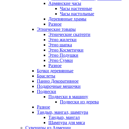
Армянские часы
Часы настенные
Часы настольные
Деревянные храмы
Разное
Этнические товары
Этнические скатерти
Этно жилетки
Этно шапка
Этно Косметички
Этно Подушки
Этно Сумки
Разное
Бочки деревянные
Браслеты
Панно Декоративное
Подарочные мешочки
Подвески
Подвески в машину
Подвески из дерева
Разное
Тандыр, мангал, шампура
Тандыр, мангал
Шампура для мяса
Сувениры из Армении