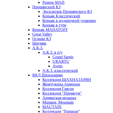
Разное МАП
Прошянский КЗ
Эксклюзив Прошянского КЗ
Коньяк Классический
Коньяк в подарочной упаковке
Коньяк в тубе
Коньяк MADATOFF
Great Valley
Оганян КЗ
Шаумян
А.К.З.
А.К.З. в п/у
Grand Sargis
URARTU
Avetis
А.К.З. классический
ВКД Шахназарян
Коллекция ШАХНАЗАРЯН
Жемчужина Армении
Коллекция Гаясон
Коллекция "Премиум"
Армянская мозаика
Mustang. Mountain
MAUTAIN
Коллекция "Паракар"