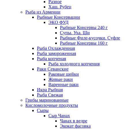
Разное
Хаш. Рубец
Рыба из Армении
Рыбные Консервации
ЭКО ФУД
Рыбные Консервы 240 г
Супы. Уха. Щи
Рыбные Филе-кусочки. Суфле
Рыбные Консервы 160 г
Рыба Охлажденная
Рыба замороженная
Рыба копченая
Рыба холодного копчения
Раки Севанские
Раковые шейки
Живые раки
Варенные раки
Икра Рыбная
Рыба Свежая
Грибы маринованные
Кисломолочные продукты
Сыры
Сыр Чанах
Чанах в ведре
Экокат фасовка