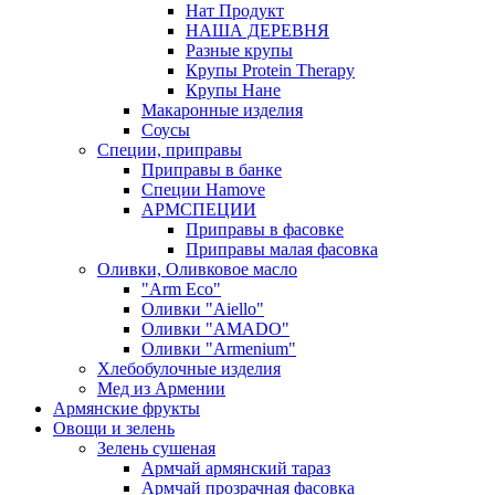
Нат Продукт
НАША ДЕРЕВНЯ
Разные крупы
Крупы Protein Therapy
Крупы Нане
Макаронные изделия
Соусы
Специи, приправы
Приправы в банке
Специи Hamove
АРМСПЕЦИИ
Приправы в фасовке
Приправы малая фасовка
Оливки, Оливковое масло
"Arm Eco"
Оливки "Aiello"
Оливки "AMADO"
Оливки "Armenium"
Хлебобулочные изделия
Мед из Армении
Армянские фрукты
Овощи и зелень
Зелень сушеная
Армчай армянский тараз
Армчай прозрачная фасовка