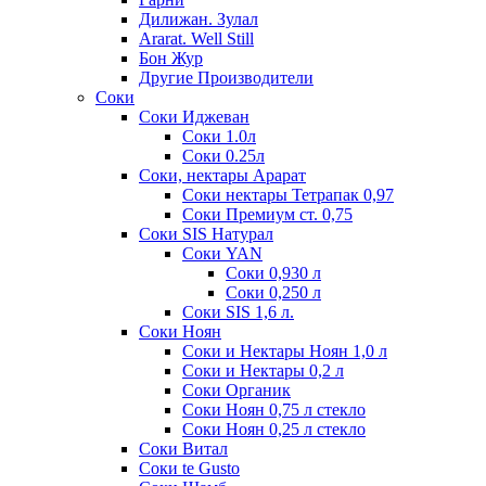
Дилижан. Зулал
Ararat. Well Still
Бон Жур
Другие Производители
Соки
Соки Иджеван
Соки 1.0л
Соки 0.25л
Соки, нектары Арарат
Соки нектары Тетрапак 0,97
Соки Премиум ст. 0,75
Соки SIS Натурал
Соки YAN
Соки 0,930 л
Соки 0,250 л
Соки SIS 1,6 л.
Соки Ноян
Соки и Нектары Ноян 1,0 л
Соки и Нектары 0,2 л
Соки Органик
Соки Ноян 0,75 л стекло
Соки Ноян 0,25 л стекло
Соки Витал
Соки te Gusto