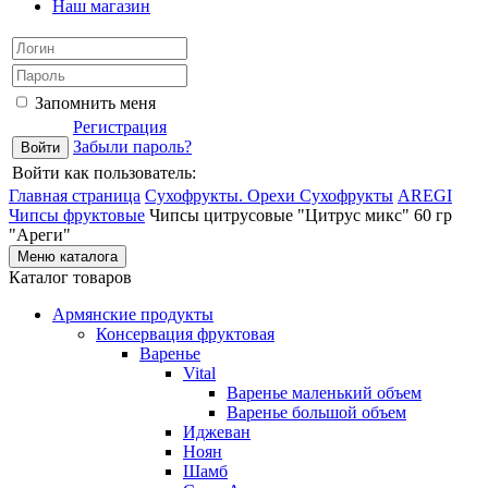
Наш магазин
Запомнить меня
Регистрация
Забыли пароль?
Войти как пользователь:
Главная страница
Сухофрукты. Орехи
Сухофрукты
AREGI
Чипсы фруктовые
Чипсы цитрусовые "Цитрус микс" 60 гр
"Ареги"
Меню каталога
Каталог товаров
Армянские продукты
Консервация фруктовая
Варенье
Vital
Варенье маленький объем
Варенье большой объем
Иджеван
Ноян
Шамб