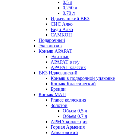
0,5 л
0,250 л
0,70 л
Иджеванский ВКЗ
СИС Алко
Веди Алко
САМКОН
Подарочный
Эксклюзив
Коньяк АРАРАТ
Элитные
АРАРАТ в п/у
АРАРАТ классик
ВКЗ Иджеванский
Коньяк в подарочной упаковке
Коньяк Классический
Бренди
Коньяк МАП
France коллекция
Золотой
Объем 0,5 л
Объем 0,7 л
АРМА коллекция
Горная Армения
Айвазовский