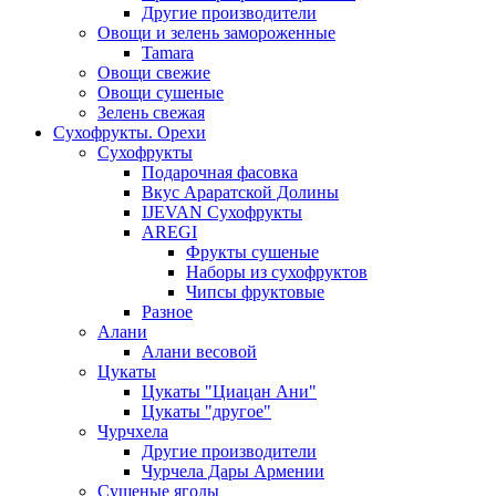
Другие производители
Овощи и зелень замороженные
Tamara
Овощи свежие
Овощи сушеные
Зелень свежая
Сухофрукты. Орехи
Сухофрукты
Подарочная фасовка
Вкус Араратской Долины
IJEVAN Сухофрукты
AREGI
Фрукты сушеные
Наборы из сухофруктов
Чипсы фруктовые
Разное
Алани
Алани весовой
Цукаты
Цукаты "Циацан Ани"
Цукаты "другое"
Чурчхела
Другие производители
Чурчела Дары Армении
Сушеные ягоды