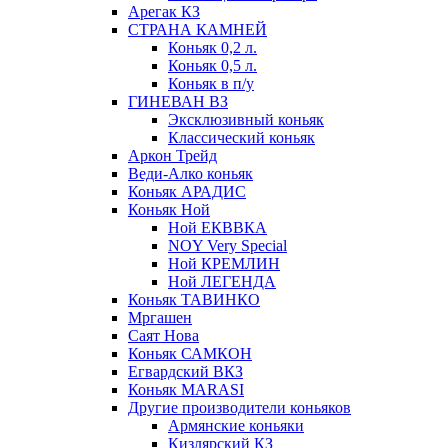
Арегак КЗ
СТРАНА КАМНЕЙ
Коньяк 0,2 л.
Коньяк 0,5 л.
Коньяк в п/у
ГИНЕВАН ВЗ
Эксклюзивный коньяк
Классический коньяк
Аркон Трейд
Веди-Алко коньяк
Коньяк АРАДИС
Коньяк Ной
Ной ЕКВВКА
NOY Very Special
Ной КРЕМЛИН
Ной ЛЕГЕНДА
Коньяк ТАВИНКО
Мргашен
Саят Нова
Коньяк САМКОН
Егвардский ВКЗ
Коньяк MARASI
Другие производители коньяков
Армянские коньяки
Кизлярский КЗ