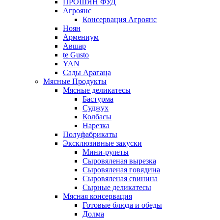
ПРОШЯН ФУД
Агроянс
Консервация Агроянс
Ноян
Армениум
Авшар
te Gusto
YAN
Сады Арагаца
Мясные Продукты
Мясные деликатесы
Бастурма
Суджух
Колбасы
Нарезка
Полуфабрикаты
Эксклюзивные закуски
Мини-рулеты
Сыровяленая вырезка
Сыровяленая говядина
Сыровяленая свинина
Сырные деликатесы
Мясная консервация
Готовые блюда и обеды
Долма