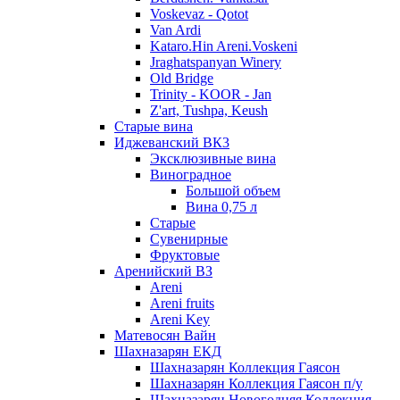
Voskevaz - Qotot
Van Ardi
Kataro.Hin Areni.Voskeni
Jraghatspanyan Winery
Old Bridge
Trinity - KOOR - Jan
Z'art, Tushpa, Keush
Старые вина
Иджеванский ВК3
Эксклюзивные вина
Виноградное
Большой объем
Вина 0,75 л
Старые
Сувенирные
Фруктовые
Аренийский ВЗ
Areni
Areni fruits
Areni Key
Матевосян Вайн
Шахназарян ЕКД
Шахназарян Коллекция Гаясон
Шахназарян Коллекция Гаясон п/у
Шахназарян Новогодняя Коллекция