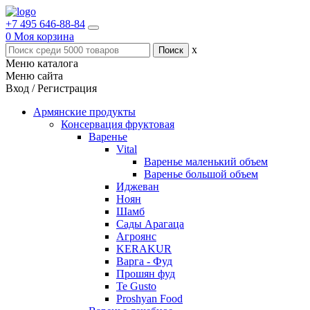
+7 495 646-88-84
0
Моя корзина
x
Меню каталога
Меню сайта
Вход / Регистрация
Армянские продукты
Консервация фруктовая
Варенье
Vital
Варенье маленький объем
Варенье большой объем
Иджеван
Ноян
Шамб
Сады Арагаца
Агроянс
KERAKUR
Варга - Фуд
Прошян фуд
Te Gusto
Proshyan Food