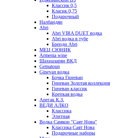
Классик 0,5
Класик 0,75
Подарочный
Налбандян
Abri
Abri VIRA DUET водка
Abri водка в тубе
Бренди Abri
МЕЦ СЮНИК
Armenia wine
Шахназарян ВКД
Getnatoun
Ginevan водка
Бочка Гиневан
Гиневан Золотая коллекция
Гиневан классик
Крепкая водка
Арегак К.З.
ВЕДИ АЛКО
Классика
Элитная
Водка Самкон "Саят Нова"
Классика Саят Нова
Подарочные наборы