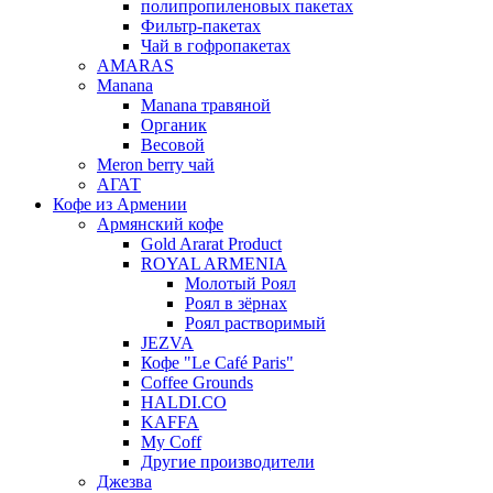
полипропиленовых пакетах
Фильтр-пакетах
Чай в гофропакетах
AMARAS
Manana
Manana травяной
Органик
Весовой
Meron berry чай
АГАТ
Кофе из Армении
Армянский кофе
Gold Ararat Product
ROYAL ARMENIA
Молотый Роял
Роял в зёрнах
Роял растворимый
JEZVA
Кофе "Le Café Paris"
Coffee Grounds
HALDI.CO
KAFFA
My Coff
Другие производители
Джезва