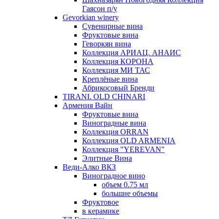
Гаясон п/у
Gevorkian winery
Сувенирные вина
Фруктовые вина
Геворкян вина
Коллекция АРИАЦ. АНАИС
Коллекция КОРОНА
Коллекция МИ ТАС
Креплёные вина
Абрикосовый Бренди
TIRANI. OLD CHINARI
Армения Вайн
Фруктовые вина
Виноградные вина
Коллекция ORRAN
Коллекция OLD ARMENIA
Коллекция "YEREVAN"
Элитные Вина
Веди-Алко ВКЗ
Виноградное вино
объем 0.75 мл
большие объемы
Фруктовое
в керамике