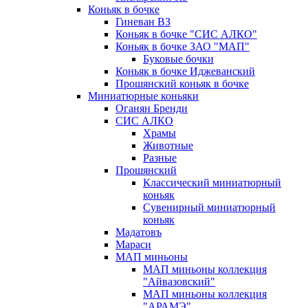
Коньяк в бочке
Гиневан ВЗ
Коньяк в бочке "СИС АЛКО"
Коньяк в бочке ЗАО "МАП"
Буковые бочки
Коньяк в бочке Иджеванский
Прошянский коньяк в бочке
Миниатюрные коньяки
Оганян Бренди
СИС АЛКО
Храмы
Животные
Разные
Прошянский
Классический миниатюрный
коньяк
Сувенирный миниатюрный
коньяк
Мадатовъ
Мараси
МАП миньоны
МАП миньоны коллекция
"Айвазовский"
МАП миньоны коллекция
"АРАМЭ"