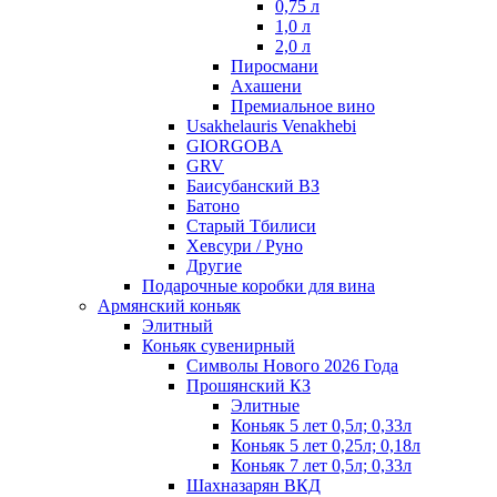
0,75 л
1,0 л
2,0 л
Пиросмани
Ахашени
Премиальное вино
Usakhelauris Venakhebi
GIORGOBA
GRV
Баисубанский ВЗ
Батоно
Старый Тбилиси
Хевсури / Руно
Другие
Подарочные коробки для вина
Армянский коньяк
Элитный
Коньяк сувенирный
Символы Нового 2026 Года
Прошянский КЗ
Элитные
Коньяк 5 лет 0,5л; 0,33л
Коньяк 5 лет 0,25л; 0,18л
Коньяк 7 лет 0,5л; 0,33л
Шахназарян ВКД