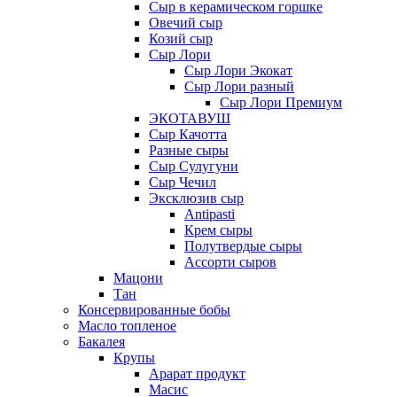
Сыр в керамическом горшке
Овечий сыр
Козий сыр
Сыр Лори
Сыр Лори Экокат
Сыр Лори разный
Сыр Лори Премиум
ЭКОТАВУШ
Сыр Качотта
Разные сыры
Сыр Сулугуни
Сыр Чечил
Эксклюзив сыр
Antipasti
Крем сыры
Полутвердые сыры
Ассорти сыров
Мацони
Тан
Консервированные бобы
Масло топленое
Бакалея
Крупы
Арарат продукт
Масис