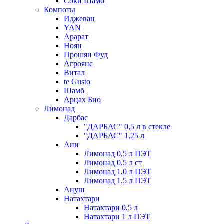
Соки Шамб
Компоты
Иджеван
YAN
Арарат
Ноян
Прошян Фуд
Агроянс
Витал
te Gusto
Шамб
Арцах Био
Лимонад
Дарбас
"ДАРБАС" 0,5 л в стекле
"ДАРБАС" 1,25 л
Ани
Лимонад 0,5 л ПЭТ
Лимонад 0,5 л ст
Лимонад 1,0 л ПЭТ
Лимонад 1,5 л ПЭТ
Ануш
Натахтари
Натахтари 0,5 л
Натахтари 1 л ПЭТ