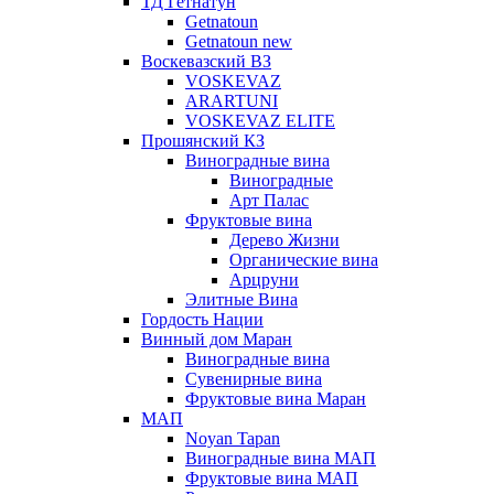
ТД Гетнатун
Getnatoun
Getnatoun new
Воскевазский ВЗ
VOSKEVAZ
ARARTUNI
VOSKEVAZ ELITE
Прошянский КЗ
Виноградные вина
Виноградные
Арт Палас
Фруктовые вина
Дерево Жизни
Органические вина
Арцруни
Элитные Вина
Гордость Нации
Винный дом Маран
Виноградные вина
Сувенирные вина
Фруктовые вина Маран
МАП
Noyan Tapan
Виноградные вина МАП
Фруктовые вина МАП