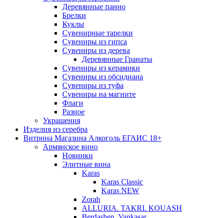
Деревянные панно
Брелки
Куклы
Сувенирные тарелки
Сувениры из гипса
Сувениры из дерева
Деревянные Гранаты
Сувениры из керамики
Сувениры из обсидиана
Сувениры из туфа
Сувениры на магните
Флаги
Разное
Украшения
Изделия из серебра
Витрина Магазина Алкоголь ЕГАИС 18+
Армянское вино
Новинки
Элитные вина
Karas
Karas Classic
Karas NEW
Zorah
ALLURIA. TAKRI. KOUASH
Berdashen. Vankasar