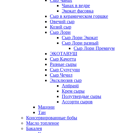
Сыр Чанах
Чанах в ведре
Экокат фасовка
Сыр в керамическом горшке
Овечий сыр
Козий сыр
Сыр Лори
Сыр Лори Экокат
Сыр Лори разный
Сыр Лори Премиум
ЭКОТАВУШ
Сыр Качотта
Разные сыры
Сыр Сулугуни
Сыр Чечил
Эксклюзив сыр
Antipasti
Крем сыры
Полутвердые сыры
Ассорти сыров
Мацони
Тан
Консервированные бобы
Масло топленое
Бакалея