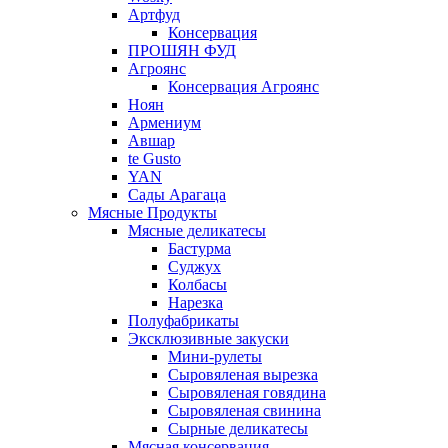
Артфуд
Консервация
ПРОШЯН ФУД
Агроянс
Консервация Агроянс
Ноян
Армениум
Авшар
te Gusto
YAN
Сады Арагаца
Мясные Продукты
Мясные деликатесы
Бастурма
Суджух
Колбасы
Нарезка
Полуфабрикаты
Эксклюзивные закуски
Мини-рулеты
Сыровяленая вырезка
Сыровяленая говядина
Сыровяленая свинина
Сырные деликатесы
Мясная консервация