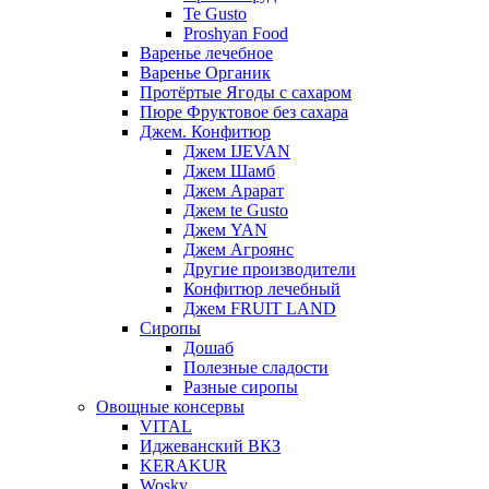
Te Gusto
Proshyan Food
Варенье лечебное
Варенье Органик
Протёртые Ягоды с сахаром
Пюре Фруктовое без сахара
Джем. Конфитюр
Джем IJEVAN
Джем Шамб
Джем Арарат
Джем te Gusto
Джем YAN
Джем Агроянс
Другие производители
Конфитюр лечебный
Джем FRUIT LAND
Сиропы
Дошаб
Полезные сладости
Разные сиропы
Овощные консервы
VITAL
Иджеванский ВКЗ
KERAKUR
Wosky