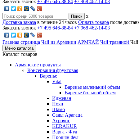
Заказать звонок
+7 495 646-88-84
+7 968 462-14-03
x
Доставка заказа
в течение 24 часов
Оплата товара
после достав
Заказать звонок
+7 495 646-88-84
+7 968 462-14-03
Главная страница
Чай из Армении
АРМЧАЙ
Чай травяной
Чай
Меню каталога
Каталог товаров
Армянские продукты
Консервация фруктовая
Варенье
Vital
Варенье маленький объем
Варенье большой объем
Иджеван
Ноян
Шамб
Сады Арагаца
Агроянс
KERAKUR
Варга - Фуд
Прошян фуд