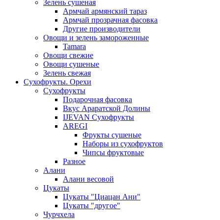
Зелень сушеная
Армчай армянский тараз
Армчай прозрачная фасовка
Другие производители
Овощи и зелень замороженные
Tamara
Овощи свежие
Овощи сушеные
Зелень свежая
Сухофрукты. Орехи
Сухофрукты
Подарочная фасовка
Вкус Араратской Долины
IJEVAN Сухофрукты
AREGI
Фрукты сушеные
Наборы из сухофруктов
Чипсы фруктовые
Разное
Алани
Алани весовой
Цукаты
Цукаты "Циацан Ани"
Цукаты "другое"
Чурчхела