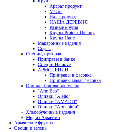
Крупы
Арарат продукт
Масис
Нат Продукт
НАША ДЕРЕВНЯ
Разные крупы
Крупы Protein Therapy
Крупы Нане
Макаронные изделия
Соусы
Специи, приправы
Приправы в банке
Специи Hamove
АРМСПЕЦИИ
Приправы в фасовке
Приправы малая фасовка
Оливки, Оливковое масло
"Arm Eco"
Оливки "Aiello"
Оливки "AMADO"
Оливки "Armenium"
Хлебобулочные изделия
Мед из Армении
Армянские фрукты
Овощи и зелень