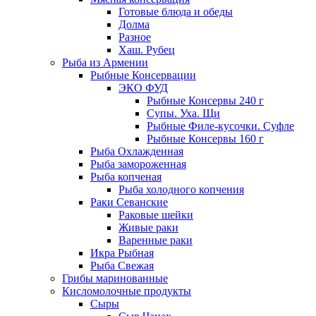
Готовые блюда и обеды
Долма
Разное
Хаш. Рубец
Рыба из Армении
Рыбные Консервации
ЭКО ФУД
Рыбные Консервы 240 г
Супы. Уха. Щи
Рыбные Филе-кусочки. Суфле
Рыбные Консервы 160 г
Рыба Охлажденная
Рыба замороженная
Рыба копченая
Рыба холодного копчения
Раки Севанские
Раковые шейки
Живые раки
Варенные раки
Икра Рыбная
Рыба Свежая
Грибы маринованные
Кисломолочные продукты
Сыры