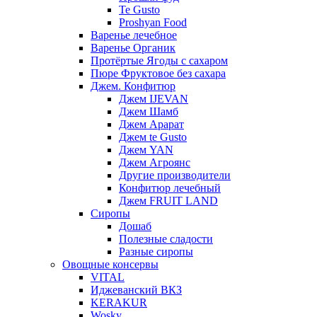
Te Gusto
Proshyan Food
Варенье лечебное
Варенье Органик
Протёртые Ягоды с сахаром
Пюре Фруктовое без сахара
Джем. Конфитюр
Джем IJEVAN
Джем Шамб
Джем Арарат
Джем te Gusto
Джем YAN
Джем Агроянс
Другие производители
Конфитюр лечебный
Джем FRUIT LAND
Сиропы
Дошаб
Полезные сладости
Разные сиропы
Овощные консервы
VITAL
Иджеванский ВКЗ
KERAKUR
Wosky