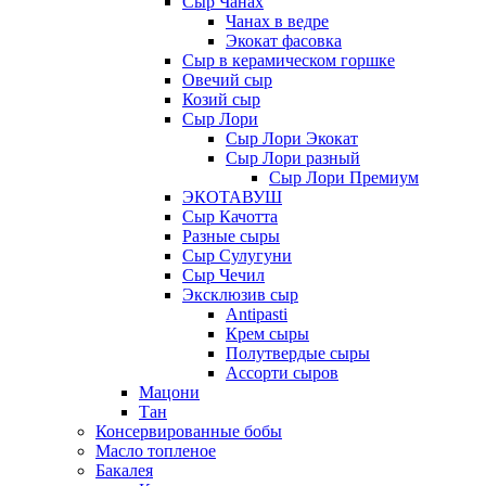
Сыр Чанах
Чанах в ведре
Экокат фасовка
Сыр в керамическом горшке
Овечий сыр
Козий сыр
Сыр Лори
Сыр Лори Экокат
Сыр Лори разный
Сыр Лори Премиум
ЭКОТАВУШ
Сыр Качотта
Разные сыры
Сыр Сулугуни
Сыр Чечил
Эксклюзив сыр
Antipasti
Крем сыры
Полутвердые сыры
Ассорти сыров
Мацони
Тан
Консервированные бобы
Масло топленое
Бакалея