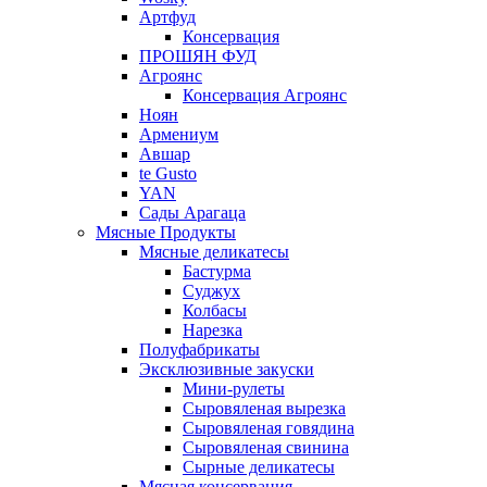
Артфуд
Консервация
ПРОШЯН ФУД
Агроянс
Консервация Агроянс
Ноян
Армениум
Авшар
te Gusto
YAN
Сады Арагаца
Мясные Продукты
Мясные деликатесы
Бастурма
Суджух
Колбасы
Нарезка
Полуфабрикаты
Эксклюзивные закуски
Мини-рулеты
Сыровяленая вырезка
Сыровяленая говядина
Сыровяленая свинина
Сырные деликатесы
Мясная консервация