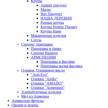
Крупы
Арарат продукт
Масис
Нат Продукт
НАША ДЕРЕВНЯ
Разные крупы
Крупы Protein Therapy
Крупы Нане
Макаронные изделия
Соусы
Специи, приправы
Приправы в банке
Специи Hamove
АРМСПЕЦИИ
Приправы в фасовке
Приправы малая фасовка
Оливки, Оливковое масло
"Arm Eco"
Оливки "Aiello"
Оливки "AMADO"
Оливки "Armenium"
Хлебобулочные изделия
Мед из Армении
Армянские фрукты
Овощи и зелень