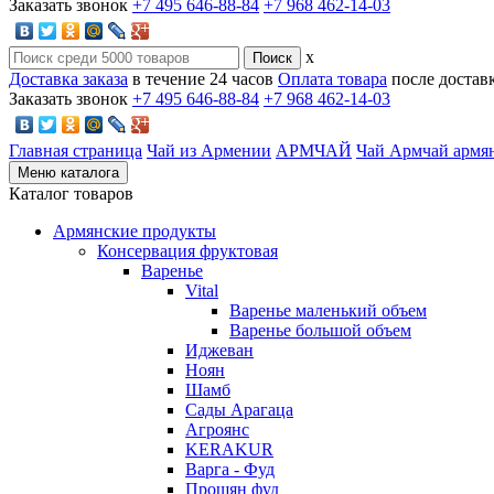
Заказать звонок
+7 495 646-88-84
+7 968 462-14-03
x
Доставка заказа
в течение 24 часов
Оплата товара
после достав
Заказать звонок
+7 495 646-88-84
+7 968 462-14-03
Главная страница
Чай из Армении
АРМЧАЙ
Чай Армчай армян
Меню каталога
Каталог товаров
Армянские продукты
Консервация фруктовая
Варенье
Vital
Варенье маленький объем
Варенье большой объем
Иджеван
Ноян
Шамб
Сады Арагаца
Агроянс
KERAKUR
Варга - Фуд
Прошян фуд