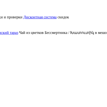
ки и проверки
Дисконтная система
скидок
ский тараз
Чай из цветков Бессмертника / Խատուտիկ в мешоч