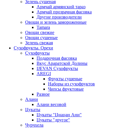
Зелень сушеная
Армчай армянский тараз
Армчай прозрачная фасовка
Другие производители
Овощи и зелень замороженные
Tamara
Овощи свежие
Овощи сушеные
Зелень свежая
Сухофрукты. Орехи
Сухофрукты
Подарочная фасовка
Вкус Араратской Долины
IJEVAN Сухофрукты
AREGI
Фрукты сушеные
Наборы из сухофруктов
Чипсы фруктовые
Разное
Алани
Алани весовой
Цукаты
Цукаты "Циацан Ани"
Цукаты "другое"
Чурчхела