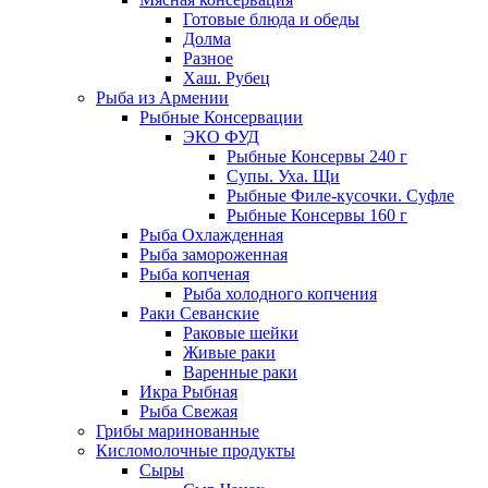
Готовые блюда и обеды
Долма
Разное
Хаш. Рубец
Рыба из Армении
Рыбные Консервации
ЭКО ФУД
Рыбные Консервы 240 г
Супы. Уха. Щи
Рыбные Филе-кусочки. Суфле
Рыбные Консервы 160 г
Рыба Охлажденная
Рыба замороженная
Рыба копченая
Рыба холодного копчения
Раки Севанские
Раковые шейки
Живые раки
Варенные раки
Икра Рыбная
Рыба Свежая
Грибы маринованные
Кисломолочные продукты
Сыры