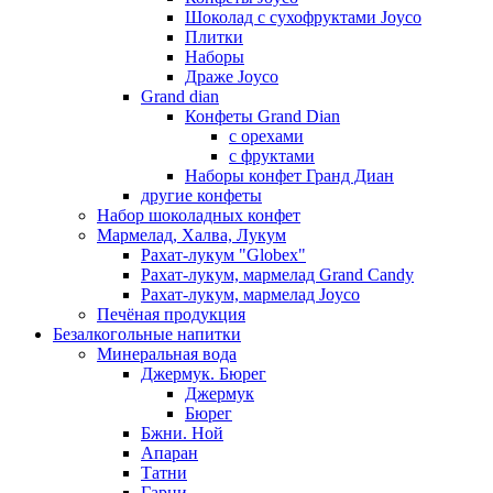
Шоколад с сухофруктами Joyco
Плитки
Наборы
Драже Joyco
Grand dian
Конфеты Grand Dian
с орехами
с фруктами
Наборы конфет Гранд Диан
другие конфеты
Набор шоколадных конфет
Мармелад, Халва, Лукум
Рахат-лукум "Globex"
Рахат-лукум, мармелад Grand Candy
Рахат-лукум, мармелад Joyco
Печёная продукция
Безалкогольные напитки
Минеральная вода
Джермук. Бюрег
Джермук
Бюрег
Бжни. Ной
Апаран
Татни
Гарни