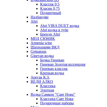
Классик 0,5
Класик 0,75
Подарочный
Налбандян
Abri
Abri VIRA DUET водка
Abri водка в тубе
Бренди Abri
МЕЦ СЮНИК
Armenia wine
Шахназарян ВКД
Getnatoun
Ginevan водка
Бочка Гиневан
Гиневан Золотая коллекция
Гиневан классик
Крепкая водка
Арегак К.З.
ВЕДИ АЛКО
Классика
Элитная
Водка Самкон "Саят Нова"
Классика Саят Нова
Подарочные наборы