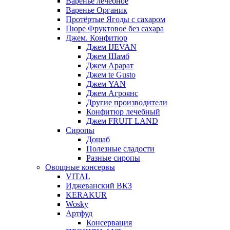
Варенье лечебное
Варенье Органик
Протёртые Ягоды с сахаром
Пюре Фруктовое без сахара
Джем. Конфитюр
Джем IJEVAN
Джем Шамб
Джем Арарат
Джем te Gusto
Джем YAN
Джем Агроянс
Другие производители
Конфитюр лечебный
Джем FRUIT LAND
Сиропы
Дошаб
Полезные сладости
Разные сиропы
Овощные консервы
VITAL
Иджеванский ВКЗ
KERAKUR
Wosky
Артфуд
Консервация