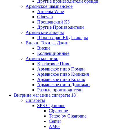
Другие производители бренди
Армянское шампанское
Armenia Wine
Ginevan
Прошянский КЗ
Другие Производители
Армянские ликеры
Шахназарян ЕКД ликеры
Виски, Текила, Джин
Виски
Коллекционные
Армянское пиво
Крафтовое Пиво
Армянское пиво Гюмри
Армянское пиво Киликия
Армянское пиво Котайк
Армянское пиво Дилижан
Разные производители
Витрина магазина сигареты 18+
Cигареты
SPS Cigaronne
Сigaronne
Tattoo by Cigaronne
Center
AMG