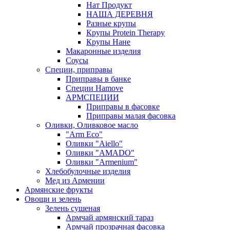
Нат Продукт
НАША ДЕРЕВНЯ
Разные крупы
Крупы Protein Therapy
Крупы Нане
Макаронные изделия
Соусы
Специи, приправы
Приправы в банке
Специи Hamove
АРМСПЕЦИИ
Приправы в фасовке
Приправы малая фасовка
Оливки, Оливковое масло
"Arm Eco"
Оливки "Aiello"
Оливки "AMADO"
Оливки "Armenium"
Хлебобулочные изделия
Мед из Армении
Армянские фрукты
Овощи и зелень
Зелень сушеная
Армчай армянский тараз
Армчай прозрачная фасовка