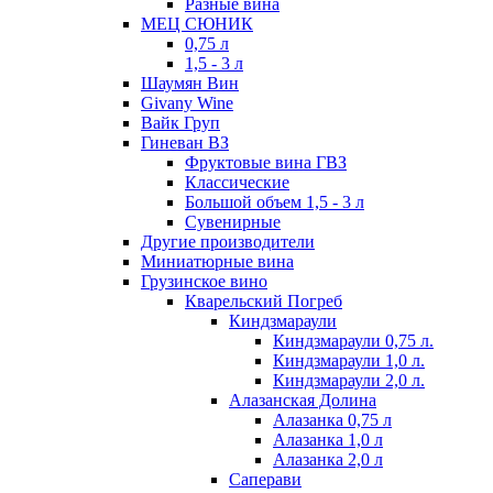
Разные вина
МЕЦ СЮНИК
0,75 л
1,5 - 3 л
Шаумян Вин
Givany Wine
Вайк Груп
Гиневан ВЗ
Фруктовые вина ГВЗ
Классические
Большой объем 1,5 - 3 л
Сувенирные
Другие производители
Миниатюрные вина
Грузинское вино
Кварельский Погреб
Киндзмараули
Киндзмараули 0,75 л.
Киндзмараули 1,0 л.
Киндзмараули 2,0 л.
Алазанская Долина
Алазанка 0,75 л
Алазанка 1,0 л
Алазанка 2,0 л
Саперави