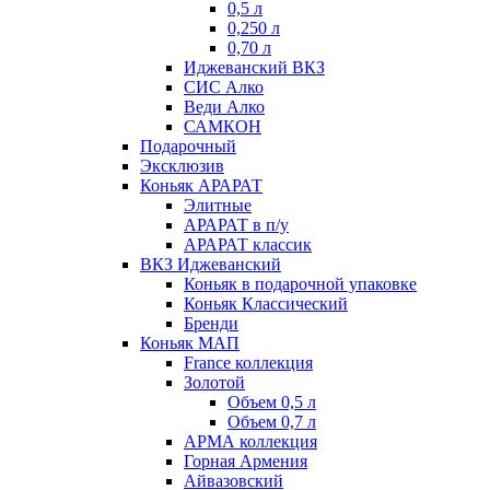
0,5 л
0,250 л
0,70 л
Иджеванский ВКЗ
СИС Алко
Веди Алко
САМКОН
Подарочный
Эксклюзив
Коньяк АРАРАТ
Элитные
АРАРАТ в п/у
АРАРАТ классик
ВКЗ Иджеванский
Коньяк в подарочной упаковке
Коньяк Классический
Бренди
Коньяк МАП
France коллекция
Золотой
Объем 0,5 л
Объем 0,7 л
АРМА коллекция
Горная Армения
Айвазовский