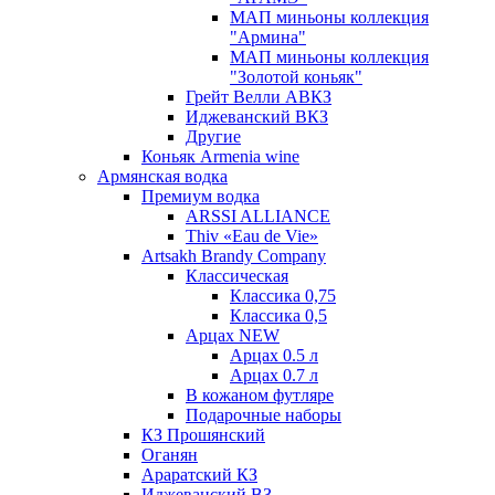
МАП миньоны коллекция
"Армина"
МАП миньоны коллекция
"Золотой коньяк"
Грейт Велли АВКЗ
Иджеванский ВКЗ
Другие
Коньяк Armenia wine
Армянская водка
Премиум водка
ARSSI ALLIANCE
Thiv «Eau de Vie»
Artsakh Brandy Company
Классическая
Классика 0,75
Классика 0,5
Арцах NEW
Арцах 0.5 л
Арцах 0.7 л
В кожаном футляре
Подарочные наборы
КЗ Прошянский
Оганян
Араратский КЗ
Иджеванский ВЗ