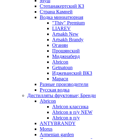
Муш
Степанакертский КЗ
Страна Камней
Водка миниатюрная
"Thiv" Premium
LIAREV
Artsakh New
Artsakh Brandy
Оганян
Прошянский
Миджнаберд
Abricon
Getnatoun
Иджеванский ВКЗ
Мараси
Разные производители
Русская водка
Дистилляты фруктовые; Бренди
Abricon
Abricon классика
Abricon в п/у NEW
Abricon в п/у
ANTYBRANDY
Morus
Armenian garden