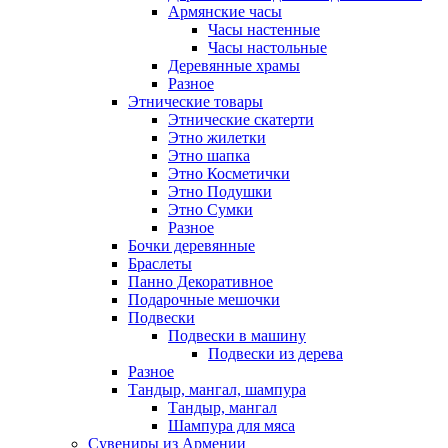
Армянские часы
Часы настенные
Часы настольные
Деревянные храмы
Разное
Этнические товары
Этнические скатерти
Этно жилетки
Этно шапка
Этно Косметички
Этно Подушки
Этно Сумки
Разное
Бочки деревянные
Браслеты
Панно Декоративное
Подарочные мешочки
Подвески
Подвески в машину
Подвески из дерева
Разное
Тандыр, мангал, шампура
Тандыр, мангал
Шампура для мяса
Сувениры из Армении