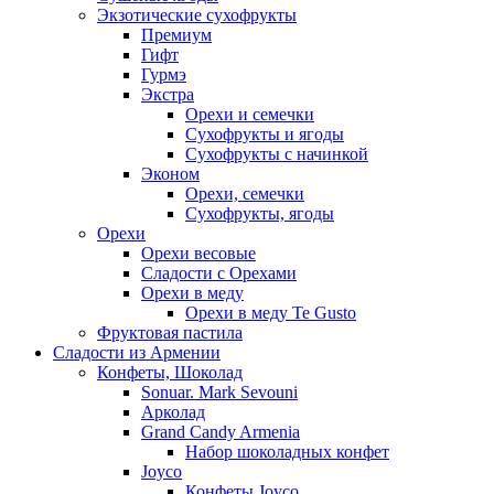
Экзотические сухофрукты
Премиум
Гифт
Гурмэ
Экстра
Орехи и семечки
Сухофрукты и ягоды
Сухофрукты с начинкой
Эконом
Орехи, семечки
Сухофрукты, ягоды
Орехи
Орехи весовые
Сладости с Орехами
Орехи в меду
Орехи в меду Te Gusto
Фруктовая пастила
Сладости из Армении
Конфеты, Шоколад
Sonuar. Mark Sevouni
Арколад
Grand Candy Armenia
Набор шоколадных конфет
Joyco
Конфеты Joyco