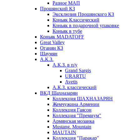
Разное МАП
Прошянский КЗ
Эксклюзив Прошянского КЗ
Коньяк Классический
Коньяк в подарочной упаковке
Коньяк в тубе
Коньяк MADATOFF
Great Valley
Оганян КЗ
Шаумян
А.К.З.
А.К.З. в п/у
Grand Sargis
URARTU
Avetis
А.К.З. классический
ВКД Шахназарян
Коллекция ШАХНАЗАРЯН
Жемчужина Армении
Коллекция Гаясон
Коллекция "Премиум"
Армянская мозаика
Mustang. Mountain
MAUTAIN
Коллекция "Паракар"