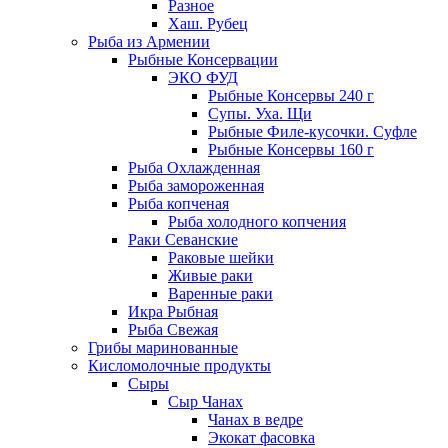
Разное
Хаш. Рубец
Рыба из Армении
Рыбные Консервации
ЭКО ФУД
Рыбные Консервы 240 г
Супы. Уха. Щи
Рыбные Филе-кусочки. Суфле
Рыбные Консервы 160 г
Рыба Охлажденная
Рыба замороженная
Рыба копченая
Рыба холодного копчения
Раки Севанские
Раковые шейки
Живые раки
Варенные раки
Икра Рыбная
Рыба Свежая
Грибы маринованные
Кисломолочные продукты
Сыры
Сыр Чанах
Чанах в ведре
Экокат фасовка