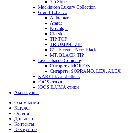
5th Street
Mackintosh Luxury Collection
Grand Tobacco
Akhtamar
Ararat
Nostalgia
Classic
TIP TOP
TRIUMPH. VIP
GT. Elegant. New Black
MT. BLACK TIP
Lex Tobacco Company
Сигареты MORION
Сигареты SOPRANO, LEX, ALEX
KARELIA and others
IQOS стики
IQOS ILUMA стики
Аксессуары
О компании
Каталог
Оплата
Доставка
Контакты
Как купить