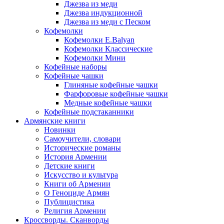
Джезва из меди
Джезва индукционной
Джезва из меди с Песком
Кофемолки
Кофемолки E.Balyan
Кофемолки Классические
Кофемолки Мини
Кофейные наборы
Кофейные чашки
Глиняные кофейные чашки
Фарфоровые кофейные чашки
Медные кофейные чашки
Кофейные подстаканники
Армянские книги
Новинки
Самоучители, словари
Исторические романы
История Армении
Детские книги
Иcкусство и культура
Книги об Армении
О Геноциде Армян
Публицистика
Религия Армении
Кроссворды. Сканворды