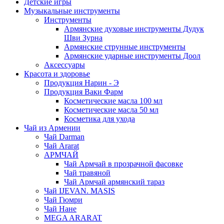
Детские игры
Музыкальные инструменты
Инструменты
Армянские духовые инструменты Дудук
Шви Зурна
Армянские струнные инструменты
Армянские ударные инструменты Доол
Аксессуары
Красота и здоровье
Продукция Нарин - Э
Продукция Ваки Фарм
Косметические масла 100 мл
Косметические масла 50 мл
Косметика для ухода
Чай из Армении
Чай Darman
Чай Ararat
АРМЧАЙ
Чай Армчай в прозрачной фасовке
Чай травяной
Чай Армчай армянский тараз
Чай IJEVAN. MASIS
Чай Гюмри
Чай Нане
MEGA ARARAT