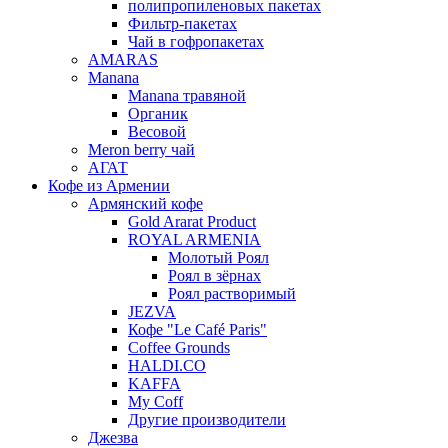
полипропиленовых пакетах
Фильтр-пакетах
Чай в гофропакетах
AMARAS
Manana
Manana травяной
Органик
Весовой
Meron berry чай
АГАТ
Кофе из Армении
Армянский кофе
Gold Ararat Product
ROYAL ARMENIA
Молотый Роял
Роял в зёрнах
Роял растворимый
JEZVA
Кофе "Le Café Paris"
Coffee Grounds
HALDI.CO
KAFFA
My Coff
Другие производители
Джезва