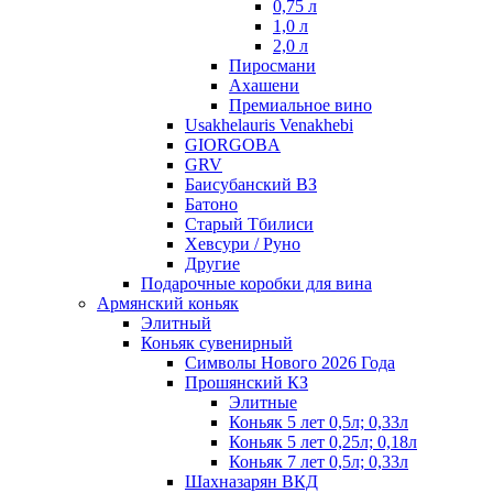
0,75 л
1,0 л
2,0 л
Пиросмани
Ахашени
Премиальное вино
Usakhelauris Venakhebi
GIORGOBA
GRV
Баисубанский ВЗ
Батоно
Старый Тбилиси
Хевсури / Руно
Другие
Подарочные коробки для вина
Армянский коньяк
Элитный
Коньяк сувенирный
Символы Нового 2026 Года
Прошянский КЗ
Элитные
Коньяк 5 лет 0,5л; 0,33л
Коньяк 5 лет 0,25л; 0,18л
Коньяк 7 лет 0,5л; 0,33л
Шахназарян ВКД