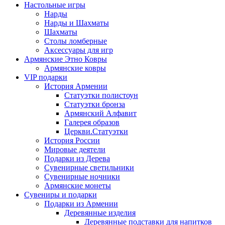
Настольные игры
Нарды
Нарды и Шахматы
Шахматы
Столы ломберные
Аксессуары для игр
Армянские Этно Ковры
Армянские ковры
VIP подарки
История Армении
Статуэтки полистоун
Статуэтки бронза
Армянский Алфавит
Галерея образов
Церкви.Статуэтки
История России
Мировые деятели
Подарки из Дерева
Сувенирные светильники
Сувенирные ночники
Армянские монеты
Сувениры и подарки
Подарки из Армении
Деревянные изделия
Деревянные подставки для напитков