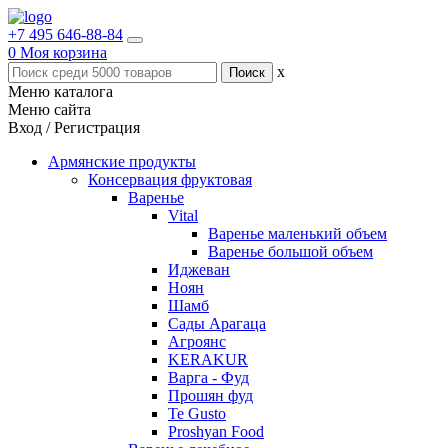
+7 495 646-88-84
0
Моя корзина
x
Меню каталога
Меню сайта
Вход / Регистрация
Армянские продукты
Консервация фруктовая
Варенье
Vital
Варенье маленький объем
Варенье большой объем
Иджеван
Ноян
Шамб
Сады Арагаца
Агроянс
KERAKUR
Варга - Фуд
Прошян фуд
Te Gusto
Proshyan Food