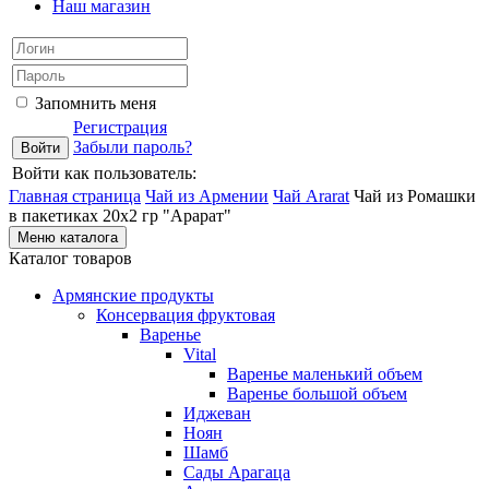
Наш магазин
Запомнить меня
Регистрация
Забыли пароль?
Войти как пользователь:
Главная страница
Чай из Армении
Чай Ararat
Чай из Ромашки
в пакетиках 20х2 гр "Арарат"
Меню каталога
Каталог товаров
Армянские продукты
Консервация фруктовая
Варенье
Vital
Варенье маленький объем
Варенье большой объем
Иджеван
Ноян
Шамб
Сады Арагаца