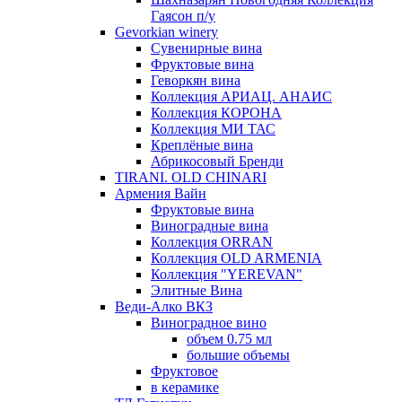
Гаясон п/у
Gevorkian winery
Сувенирные вина
Фруктовые вина
Геворкян вина
Коллекция АРИАЦ. АНАИС
Коллекция КОРОНА
Коллекция МИ ТАС
Креплёные вина
Абрикосовый Бренди
TIRANI. OLD CHINARI
Армения Вайн
Фруктовые вина
Виноградные вина
Коллекция ORRAN
Коллекция OLD ARMENIA
Коллекция "YEREVAN"
Элитные Вина
Веди-Алко ВКЗ
Виноградное вино
объем 0.75 мл
большие объемы
Фруктовое
в керамике