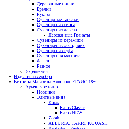
Деревянные панно
Брелки
Куклы
Сувенирные тарелки
Сувениры из гипса
Сувениры из дерева
Деревянные Гранаты
Сувениры из керамики
Сувениры из обсидиана
Сувениры из туфа
Сувениры на магните
Флаги
Разное
Украшения
Изделия из серебра
Витрина Магазина Алкоголь ЕГАИС 18+
Армянское вино
Новинки
Элитные вина
Karas
Karas Classic
Karas NEW
Zorah
ALLURIA. TAKRI. KOUASH
Berdashen. Vankasar