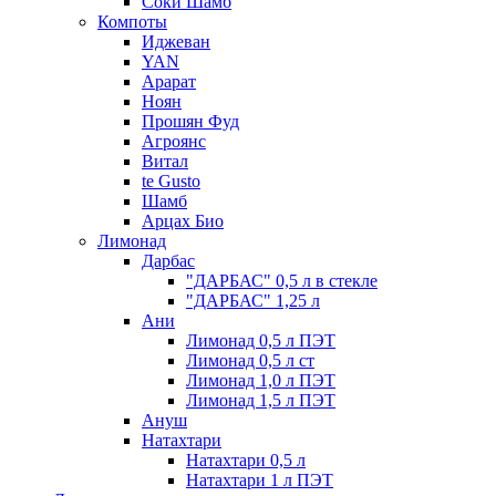
Соки Шамб
Компоты
Иджеван
YAN
Арарат
Ноян
Прошян Фуд
Агроянс
Витал
te Gusto
Шамб
Арцах Био
Лимонад
Дарбас
"ДАРБАС" 0,5 л в стекле
"ДАРБАС" 1,25 л
Ани
Лимонад 0,5 л ПЭТ
Лимонад 0,5 л ст
Лимонад 1,0 л ПЭТ
Лимонад 1,5 л ПЭТ
Ануш
Натахтари
Натахтари 0,5 л
Натахтари 1 л ПЭТ