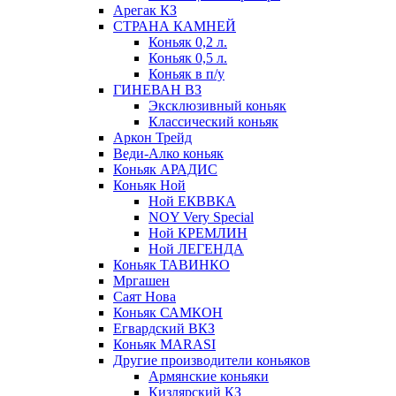
Арегак КЗ
СТРАНА КАМНЕЙ
Коньяк 0,2 л.
Коньяк 0,5 л.
Коньяк в п/у
ГИНЕВАН ВЗ
Эксклюзивный коньяк
Классический коньяк
Аркон Трейд
Веди-Алко коньяк
Коньяк АРАДИС
Коньяк Ной
Ной ЕКВВКА
NOY Very Special
Ной КРЕМЛИН
Ной ЛЕГЕНДА
Коньяк ТАВИНКО
Мргашен
Саят Нова
Коньяк САМКОН
Егвардский ВКЗ
Коньяк MARASI
Другие производители коньяков
Армянские коньяки
Кизлярский КЗ