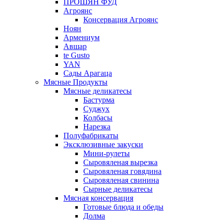
ПРОШЯН ФУД
Агроянс
Консервация Агроянс
Ноян
Армениум
Авшар
te Gusto
YAN
Сады Арагаца
Мясные Продукты
Мясные деликатесы
Бастурма
Суджух
Колбасы
Нарезка
Полуфабрикаты
Эксклюзивные закуски
Мини-рулеты
Сыровяленая вырезка
Сыровяленая говядина
Сыровяленая свинина
Сырные деликатесы
Мясная консервация
Готовые блюда и обеды
Долма