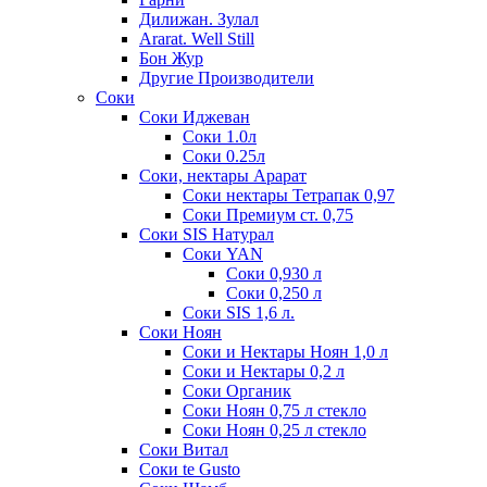
Дилижан. Зулал
Ararat. Well Still
Бон Жур
Другие Производители
Соки
Соки Иджеван
Соки 1.0л
Соки 0.25л
Соки, нектары Арарат
Соки нектары Тетрапак 0,97
Соки Премиум ст. 0,75
Соки SIS Натурал
Соки YAN
Соки 0,930 л
Соки 0,250 л
Соки SIS 1,6 л.
Соки Ноян
Соки и Нектары Ноян 1,0 л
Соки и Нектары 0,2 л
Соки Органик
Соки Ноян 0,75 л стекло
Соки Ноян 0,25 л стекло
Соки Витал
Соки te Gusto