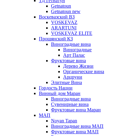
ТД Гетнатун
Getnatoun
Getnatoun new
Воскевазский ВЗ
VOSKEVAZ
ARARTUNI
VOSKEVAZ ELITE
Прошянский КЗ
Виноградные вина
Виноградные
Арт Палас
Фруктовые вина
Дерево Жизни
Органические вина
Арцруни
Элитные Вина
Гордость Нации
Винный дом Маран
Виноградные вина
Сувенирные вина
Фруктовые вина Маран
МАП
Noyan Tapan
Виноградные вина МАП
Фруктовые вина МАП