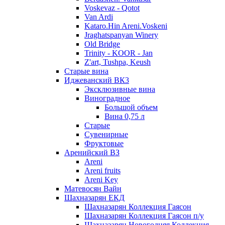
Voskevaz - Qotot
Van Ardi
Kataro.Hin Areni.Voskeni
Jraghatspanyan Winery
Old Bridge
Trinity - KOOR - Jan
Z'art, Tushpa, Keush
Старые вина
Иджеванский ВК3
Эксклюзивные вина
Виноградное
Большой объем
Вина 0,75 л
Старые
Сувенирные
Фруктовые
Аренийский ВЗ
Areni
Areni fruits
Areni Key
Матевосян Вайн
Шахназарян ЕКД
Шахназарян Коллекция Гаясон
Шахназарян Коллекция Гаясон п/у
Шахназарян Новогодняя Коллекция