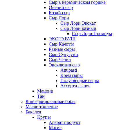
Сыр в керамическом горшке
Овечий сыр
Козий сыр
Сыр Лори
Сыр Лори Экокат
Сыр Лори разный
Сыр Лори Премиум
ЭКОТАВУШ
Сыр Качотта
Разные сыры
Сыр Сулугуни
Сыр Чечил
Эксклюзив сыр
Antipasti
Крем сыры
Полутвердые сыры
Ассорти сыров
Мацони
Тан
Консервированные бобы
Масло топленое
Бакалея
Крупы
Арарат продукт
Масис