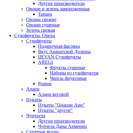
Другие производители
Овощи и зелень замороженные
Tamara
Овощи свежие
Овощи сушеные
Зелень свежая
Сухофрукты. Орехи
Сухофрукты
Подарочная фасовка
Вкус Араратской Долины
IJEVAN Сухофрукты
AREGI
Фрукты сушеные
Наборы из сухофруктов
Чипсы фруктовые
Разное
Алани
Алани весовой
Цукаты
Цукаты "Циацан Ани"
Цукаты "другое"
Чурчхела
Другие производители
Чурчела Дары Армении
Сушеные ягоды