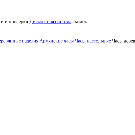
ки и проверки
Дисконтная система
скидок
еревянные изделия
Армянские часы
Часы настольные
Часы дерев