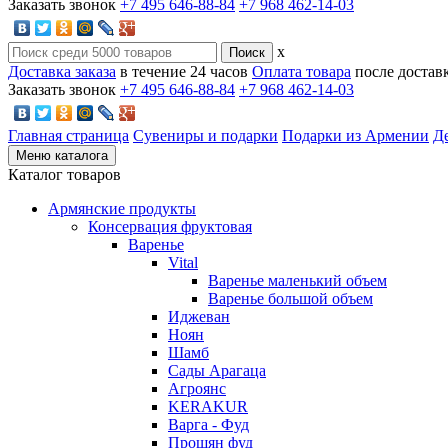
Заказать звонок
+7 495 646-88-84
+7 968 462-14-03
x
Доставка заказа
в течение 24 часов
Оплата товара
после достав
Заказать звонок
+7 495 646-88-84
+7 968 462-14-03
Главная страница
Сувениры и подарки
Подарки из Армении
Д
Меню каталога
Каталог товаров
Армянские продукты
Консервация фруктовая
Варенье
Vital
Варенье маленький объем
Варенье большой объем
Иджеван
Ноян
Шамб
Сады Арагаца
Агроянс
KERAKUR
Варга - Фуд
Прошян фуд