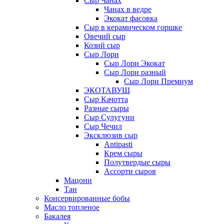
Сыр Чанах
Чанах в ведре
Экокат фасовка
Сыр в керамическом горшке
Овечий сыр
Козий сыр
Сыр Лори
Сыр Лори Экокат
Сыр Лори разный
Сыр Лори Премиум
ЭКОТАВУШ
Сыр Качотта
Разные сыры
Сыр Сулугуни
Сыр Чечил
Эксклюзив сыр
Antipasti
Крем сыры
Полутвердые сыры
Ассорти сыров
Мацони
Тан
Консервированные бобы
Масло топленое
Бакалея