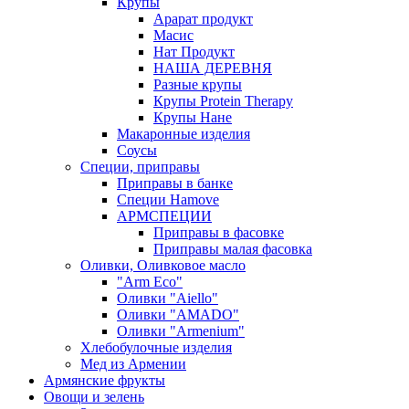
Крупы
Арарат продукт
Масис
Нат Продукт
НАША ДЕРЕВНЯ
Разные крупы
Крупы Protein Therapy
Крупы Нане
Макаронные изделия
Соусы
Специи, приправы
Приправы в банке
Специи Hamove
АРМСПЕЦИИ
Приправы в фасовке
Приправы малая фасовка
Оливки, Оливковое масло
"Arm Eco"
Оливки "Aiello"
Оливки "AMADO"
Оливки "Armenium"
Хлебобулочные изделия
Мед из Армении
Армянские фрукты
Овощи и зелень