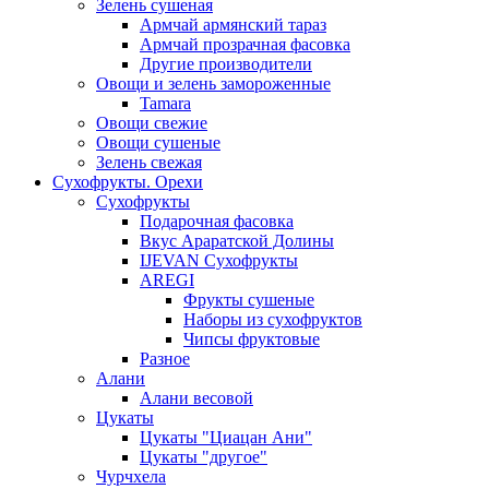
Зелень сушеная
Армчай армянский тараз
Армчай прозрачная фасовка
Другие производители
Овощи и зелень замороженные
Tamara
Овощи свежие
Овощи сушеные
Зелень свежая
Сухофрукты. Орехи
Сухофрукты
Подарочная фасовка
Вкус Араратской Долины
IJEVAN Сухофрукты
AREGI
Фрукты сушеные
Наборы из сухофруктов
Чипсы фруктовые
Разное
Алани
Алани весовой
Цукаты
Цукаты "Циацан Ани"
Цукаты "другое"
Чурчхела