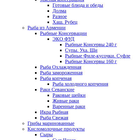
Готовые блюда и обеды
Долма
Разное
Хаш. Рубец
Рыба из Армении
Рыбные Консервации
ЭКО ФУД
Рыбные Консервы 240 г
Супы. Уха. Щи
Рыбные Филе-кусочки. Суфле
Рыбные Консервы 160 г
Рыба Охлажденная
Рыба замороженная
Рыба копченая
Рыба холодного копчения
Раки Севанские
Раковые шейки
Живые раки
Варенные раки
Икра Рыбная
Рыба Свежая
Грибы маринованные
Кисломолочные продукты
Сыры