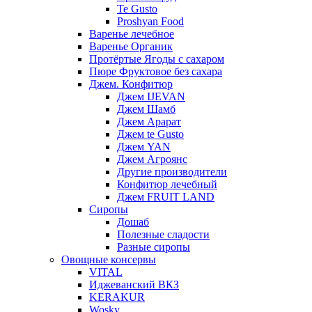
Te Gusto
Proshyan Food
Варенье лечебное
Варенье Органик
Протёртые Ягоды с сахаром
Пюре Фруктовое без сахара
Джем. Конфитюр
Джем IJEVAN
Джем Шамб
Джем Арарат
Джем te Gusto
Джем YAN
Джем Агроянс
Другие производители
Конфитюр лечебный
Джем FRUIT LAND
Сиропы
Дошаб
Полезные сладости
Разные сиропы
Овощные консервы
VITAL
Иджеванский ВКЗ
KERAKUR
Wosky