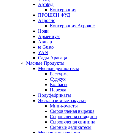
Артфуд
Консервация
ПРОШЯН ФУД
Агроянс
Консервация Агроянс
Ноян
Армениум
Авшар
te Gusto
YAN
Сады Арагаца
Мясные Продукты
Мясные деликатесы
Бастурма
Суджух
Колбасы
Нарезка
Полуфабрикаты
Эксклюзивные закуски
Мини-рулеты
Сыровяленая вырезка
Сыровяленая говядина
Сыровяленая свинина
Сырные деликатесы
Мясная консервация