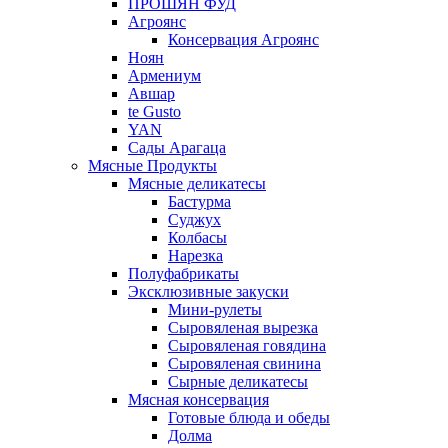
ПРОШЯН ФУД
Агроянс
Консервация Агроянс
Ноян
Армениум
Авшар
te Gusto
YAN
Сады Арагаца
Мясные Продукты
Мясные деликатесы
Бастурма
Суджух
Колбасы
Нарезка
Полуфабрикаты
Эксклюзивные закуски
Мини-рулеты
Сыровяленая вырезка
Сыровяленая говядина
Сыровяленая свинина
Сырные деликатесы
Мясная консервация
Готовые блюда и обеды
Долма