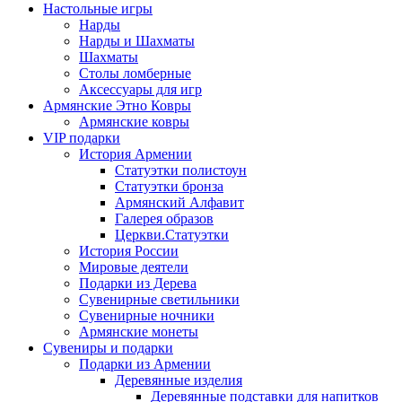
Настольные игры
Нарды
Нарды и Шахматы
Шахматы
Столы ломберные
Аксессуары для игр
Армянские Этно Ковры
Армянские ковры
VIP подарки
История Армении
Статуэтки полистоун
Статуэтки бронза
Армянский Алфавит
Галерея образов
Церкви.Статуэтки
История России
Мировые деятели
Подарки из Дерева
Сувенирные светильники
Сувенирные ночники
Армянские монеты
Сувениры и подарки
Подарки из Армении
Деревянные изделия
Деревянные подставки для напитков