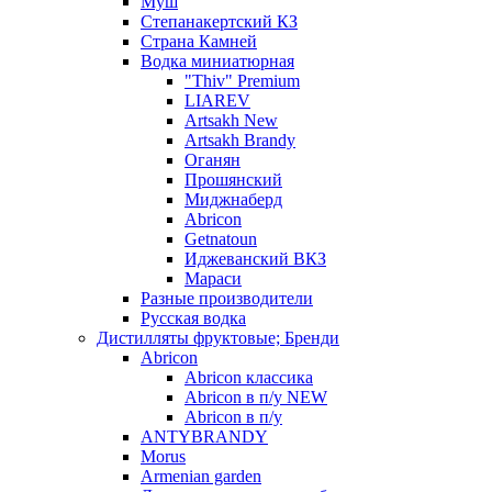
Муш
Степанакертский КЗ
Страна Камней
Водка миниатюрная
"Thiv" Premium
LIAREV
Artsakh New
Artsakh Brandy
Оганян
Прошянский
Миджнаберд
Abricon
Getnatoun
Иджеванский ВКЗ
Мараси
Разные производители
Русская водка
Дистилляты фруктовые; Бренди
Abricon
Abricon классика
Abricon в п/у NEW
Abricon в п/у
ANTYBRANDY
Morus
Armenian garden