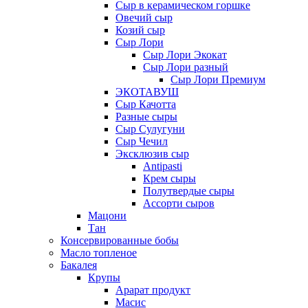
Сыр в керамическом горшке
Овечий сыр
Козий сыр
Сыр Лори
Сыр Лори Экокат
Сыр Лори разный
Сыр Лори Премиум
ЭКОТАВУШ
Сыр Качотта
Разные сыры
Сыр Сулугуни
Сыр Чечил
Эксклюзив сыр
Antipasti
Крем сыры
Полутвердые сыры
Ассорти сыров
Мацони
Тан
Консервированные бобы
Масло топленое
Бакалея
Крупы
Арарат продукт
Масис