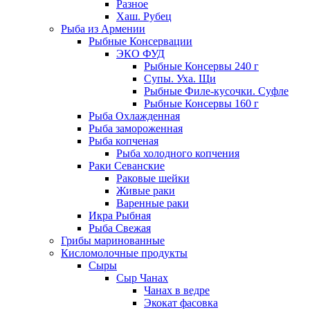
Разное
Хаш. Рубец
Рыба из Армении
Рыбные Консервации
ЭКО ФУД
Рыбные Консервы 240 г
Супы. Уха. Щи
Рыбные Филе-кусочки. Суфле
Рыбные Консервы 160 г
Рыба Охлажденная
Рыба замороженная
Рыба копченая
Рыба холодного копчения
Раки Севанские
Раковые шейки
Живые раки
Варенные раки
Икра Рыбная
Рыба Свежая
Грибы маринованные
Кисломолочные продукты
Сыры
Сыр Чанах
Чанах в ведре
Экокат фасовка