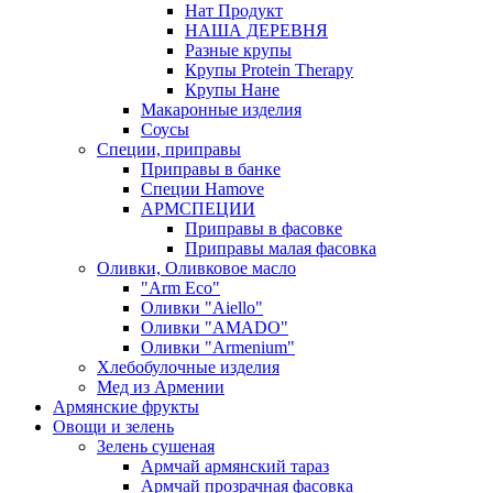
Нат Продукт
НАША ДЕРЕВНЯ
Разные крупы
Крупы Protein Therapy
Крупы Нане
Макаронные изделия
Соусы
Специи, приправы
Приправы в банке
Специи Hamove
АРМСПЕЦИИ
Приправы в фасовке
Приправы малая фасовка
Оливки, Оливковое масло
"Arm Eco"
Оливки "Aiello"
Оливки "AMADO"
Оливки "Armenium"
Хлебобулочные изделия
Мед из Армении
Армянские фрукты
Овощи и зелень
Зелень сушеная
Армчай армянский тараз
Армчай прозрачная фасовка