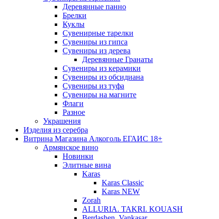
Деревянные панно
Брелки
Куклы
Сувенирные тарелки
Сувениры из гипса
Сувениры из дерева
Деревянные Гранаты
Сувениры из керамики
Сувениры из обсидиана
Сувениры из туфа
Сувениры на магните
Флаги
Разное
Украшения
Изделия из серебра
Витрина Магазина Алкоголь ЕГАИС 18+
Армянское вино
Новинки
Элитные вина
Karas
Karas Classic
Karas NEW
Zorah
ALLURIA. TAKRI. KOUASH
Berdashen. Vankasar