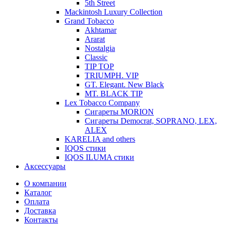
5th Street
Mackintosh Luxury Collection
Grand Tobacco
Akhtamar
Ararat
Nostalgia
Classic
TIP TOP
TRIUMPH. VIP
GT. Elegant. New Black
MT. BLACK TIP
Lex Tobacco Company
Сигареты MORION
Сигареты Democrat, SOPRANO, LEX,
ALEX
KARELIA and others
IQOS стики
IQOS ILUMA стики
Аксессуары
О компании
Каталог
Оплата
Доставка
Контакты