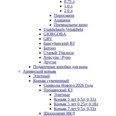
0,75 л
1,0 л
2,0 л
Пиросмани
Ахашени
Премиальное вино
Usakhelauris Venakhebi
GIORGOBA
GRV
Баисубанский ВЗ
Батоно
Старый Тбилиси
Хевсури / Руно
Другие
Подарочные коробки для вина
Армянский коньяк
Элитный
Коньяк сувенирный
Символы Нового 2026 Года
Прошянский КЗ
Элитные
Коньяк 5 лет 0,5л; 0,33л
Коньяк 5 лет 0,25л; 0,18л
Коньяк 7 лет 0,5л; 0,33л
Шахназарян ВКД