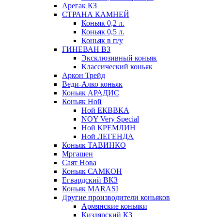
Арегак КЗ
СТРАНА КАМНЕЙ
Коньяк 0,2 л.
Коньяк 0,5 л.
Коньяк в п/у
ГИНЕВАН ВЗ
Эксклюзивный коньяк
Классический коньяк
Аркон Трейд
Веди-Алко коньяк
Коньяк АРАДИС
Коньяк Ной
Ной ЕКВВКА
NOY Very Special
Ной КРЕМЛИН
Ной ЛЕГЕНДА
Коньяк ТАВИНКО
Мргашен
Саят Нова
Коньяк САМКОН
Егвардский ВКЗ
Коньяк MARASI
Другие производители коньяков
Армянские коньяки
Кизлярский КЗ