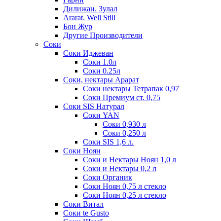
Дилижан. Зулал
Ararat. Well Still
Бон Жур
Другие Производители
Соки
Соки Иджеван
Соки 1.0л
Соки 0.25л
Соки, нектары Арарат
Соки нектары Тетрапак 0,97
Соки Премиум ст. 0,75
Соки SIS Натурал
Соки YAN
Соки 0,930 л
Соки 0,250 л
Соки SIS 1,6 л.
Соки Ноян
Соки и Нектары Ноян 1,0 л
Соки и Нектары 0,2 л
Соки Органик
Соки Ноян 0,75 л стекло
Соки Ноян 0,25 л стекло
Соки Витал
Соки te Gusto