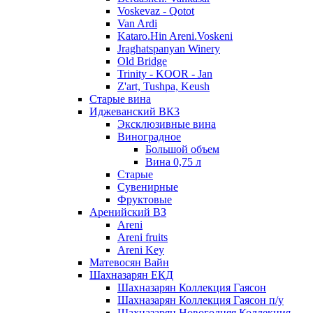
Voskevaz - Qotot
Van Ardi
Kataro.Hin Areni.Voskeni
Jraghatspanyan Winery
Old Bridge
Trinity - KOOR - Jan
Z'art, Tushpa, Keush
Старые вина
Иджеванский ВК3
Эксклюзивные вина
Виноградное
Большой объем
Вина 0,75 л
Старые
Сувенирные
Фруктовые
Аренийский ВЗ
Areni
Areni fruits
Areni Key
Матевосян Вайн
Шахназарян ЕКД
Шахназарян Коллекция Гаясон
Шахназарян Коллекция Гаясон п/у
Шахназарян Новогодняя Коллекция