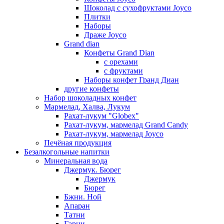
Шоколад с сухофруктами Joyco
Плитки
Наборы
Драже Joyco
Grand dian
Конфеты Grand Dian
с орехами
с фруктами
Наборы конфет Гранд Диан
другие конфеты
Набор шоколадных конфет
Мармелад, Халва, Лукум
Рахат-лукум "Globex"
Рахат-лукум, мармелад Grand Candy
Рахат-лукум, мармелад Joyco
Печёная продукция
Безалкогольные напитки
Минеральная вода
Джермук. Бюрег
Джермук
Бюрег
Бжни. Ной
Апаран
Татни
Гарни