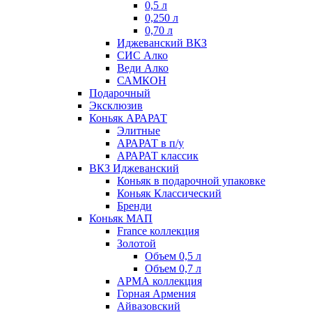
0,5 л
0,250 л
0,70 л
Иджеванский ВКЗ
СИС Алко
Веди Алко
САМКОН
Подарочный
Эксклюзив
Коньяк АРАРАТ
Элитные
АРАРАТ в п/у
АРАРАТ классик
ВКЗ Иджеванский
Коньяк в подарочной упаковке
Коньяк Классический
Бренди
Коньяк МАП
France коллекция
Золотой
Объем 0,5 л
Объем 0,7 л
АРМА коллекция
Горная Армения
Айвазовский