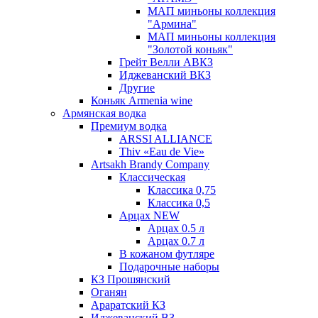
МАП миньоны коллекция
"Армина"
МАП миньоны коллекция
"Золотой коньяк"
Грейт Велли АВКЗ
Иджеванский ВКЗ
Другие
Коньяк Armenia wine
Армянская водка
Премиум водка
ARSSI ALLIANCE
Thiv «Eau de Vie»
Artsakh Brandy Company
Классическая
Классика 0,75
Классика 0,5
Арцах NEW
Арцах 0.5 л
Арцах 0.7 л
В кожаном футляре
Подарочные наборы
КЗ Прошянский
Оганян
Араратский КЗ
Иджеванский ВЗ