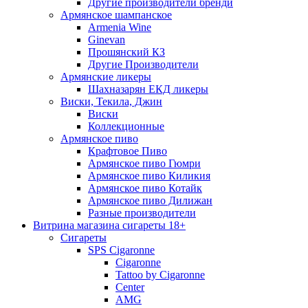
Другие производители бренди
Армянское шампанское
Armenia Wine
Ginevan
Прошянский КЗ
Другие Производители
Армянские ликеры
Шахназарян ЕКД ликеры
Виски, Текила, Джин
Виски
Коллекционные
Армянское пиво
Крафтовое Пиво
Армянское пиво Гюмри
Армянское пиво Киликия
Армянское пиво Котайк
Армянское пиво Дилижан
Разные производители
Витрина магазина сигареты 18+
Cигареты
SPS Cigaronne
Сigaronne
Tattoo by Cigaronne
Center
AMG