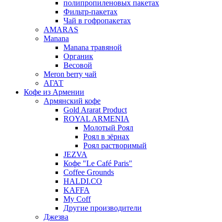
полипропиленовых пакетах
Фильтр-пакетах
Чай в гофропакетах
AMARAS
Manana
Manana травяной
Органик
Весовой
Meron berry чай
АГАТ
Кофе из Армении
Армянский кофе
Gold Ararat Product
ROYAL ARMENIA
Молотый Роял
Роял в зёрнах
Роял растворимый
JEZVA
Кофе "Le Café Paris"
Coffee Grounds
HALDI.CO
KAFFA
My Coff
Другие производители
Джезва