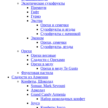
Экзотические сухофрукты
Премиум
Гифт
Гурмэ
Экстра
Орехи и семечки
Сухофрукты и ягоды
Сухофрукты с начинкой
Эконом
Орехи, семечки
Сухофрукты, ягоды
Орехи
Орехи весовые
Сладости с Орехами
Орехи в меду
Орехи в меду Te Gusto
Фруктовая пастила
Сладости из Армении
Конфеты, Шоколад
Sonuar. Mark Sevouni
Арколад
Grand Candy Armenia
Набор шоколадных конфет
Joyco
Конфеты Joyco