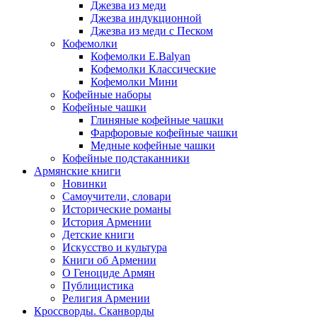
Джезва из меди
Джезва индукционной
Джезва из меди с Песком
Кофемолки
Кофемолки E.Balyan
Кофемолки Классические
Кофемолки Мини
Кофейные наборы
Кофейные чашки
Глиняные кофейные чашки
Фарфоровые кофейные чашки
Медные кофейные чашки
Кофейные подстаканники
Армянские книги
Новинки
Самоучители, словари
Исторические романы
История Армении
Детские книги
Иcкусство и культура
Книги об Армении
О Геноциде Армян
Публицистика
Религия Армении
Кроссворды. Сканворды