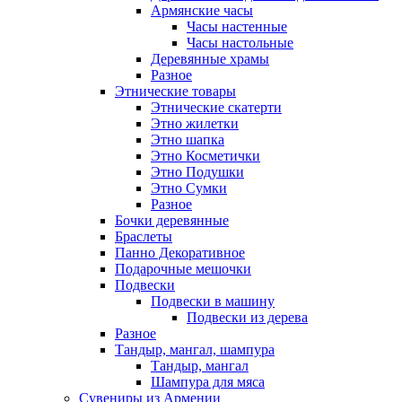
Армянские часы
Часы настенные
Часы настольные
Деревянные храмы
Разное
Этнические товары
Этнические скатерти
Этно жилетки
Этно шапка
Этно Косметички
Этно Подушки
Этно Сумки
Разное
Бочки деревянные
Браслеты
Панно Декоративное
Подарочные мешочки
Подвески
Подвески в машину
Подвески из дерева
Разное
Тандыр, мангал, шампура
Тандыр, мангал
Шампура для мяса
Сувениры из Армении