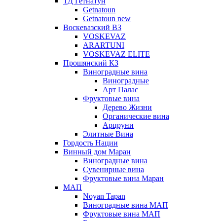
ТД Гетнатун
Getnatoun
Getnatoun new
Воскевазский ВЗ
VOSKEVAZ
ARARTUNI
VOSKEVAZ ELITE
Прошянский КЗ
Виноградные вина
Виноградные
Арт Палас
Фруктовые вина
Дерево Жизни
Органические вина
Арцруни
Элитные Вина
Гордость Нации
Винный дом Маран
Виноградные вина
Сувенирные вина
Фруктовые вина Маран
МАП
Noyan Tapan
Виноградные вина МАП
Фруктовые вина МАП