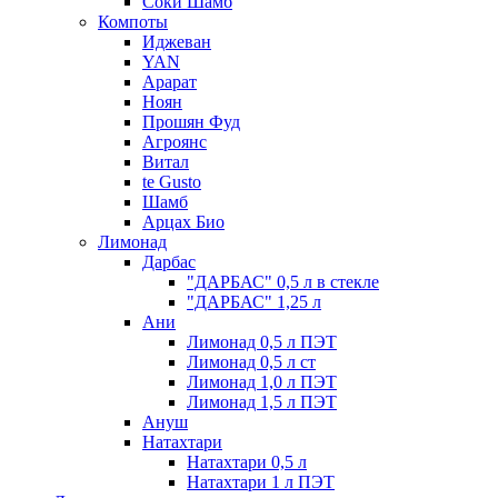
Соки Шамб
Компоты
Иджеван
YAN
Арарат
Ноян
Прошян Фуд
Агроянс
Витал
te Gusto
Шамб
Арцах Био
Лимонад
Дарбас
"ДАРБАС" 0,5 л в стекле
"ДАРБАС" 1,25 л
Ани
Лимонад 0,5 л ПЭТ
Лимонад 0,5 л ст
Лимонад 1,0 л ПЭТ
Лимонад 1,5 л ПЭТ
Ануш
Натахтари
Натахтари 0,5 л
Натахтари 1 л ПЭТ