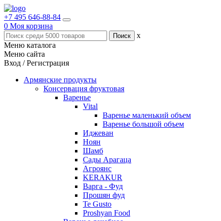
+7 495 646-88-84
0
Моя корзина
x
Меню каталога
Меню сайта
Вход / Регистрация
Армянские продукты
Консервация фруктовая
Варенье
Vital
Варенье маленький объем
Варенье большой объем
Иджеван
Ноян
Шамб
Сады Арагаца
Агроянс
KERAKUR
Варга - Фуд
Прошян фуд
Te Gusto
Proshyan Food