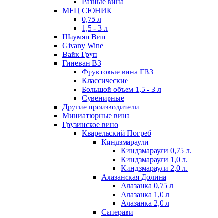
Разные вина
МЕЦ СЮНИК
0,75 л
1,5 - 3 л
Шаумян Вин
Givany Wine
Вайк Груп
Гиневан ВЗ
Фруктовые вина ГВЗ
Классические
Большой объем 1,5 - 3 л
Сувенирные
Другие производители
Миниатюрные вина
Грузинское вино
Кварельский Погреб
Киндзмараули
Киндзмараули 0,75 л.
Киндзмараули 1,0 л.
Киндзмараули 2,0 л.
Алазанская Долина
Алазанка 0,75 л
Алазанка 1,0 л
Алазанка 2,0 л
Саперави