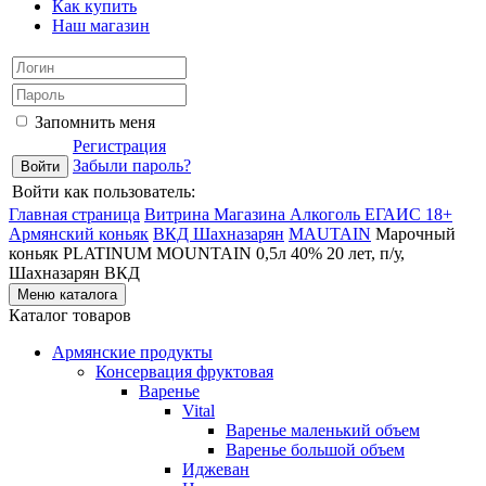
Как купить
Наш магазин
Запомнить меня
Регистрация
Забыли пароль?
Войти как пользователь:
Главная страница
Витрина Магазина Алкоголь ЕГАИС 18+
Армянский коньяк
ВКД Шахназарян
MAUTAIN
Марочный
коньяк PLATINUM MOUNTAIN 0,5л 40% 20 лет, п/у,
Шахназарян ВКД
Меню каталога
Каталог товаров
Армянские продукты
Консервация фруктовая
Варенье
Vital
Варенье маленький объем
Варенье большой объем
Иджеван