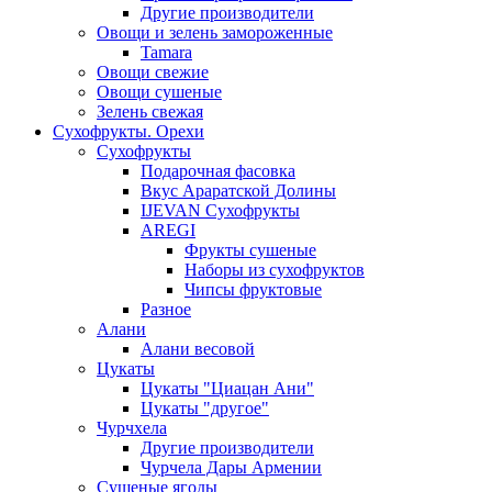
Другие производители
Овощи и зелень замороженные
Tamara
Овощи свежие
Овощи сушеные
Зелень свежая
Сухофрукты. Орехи
Сухофрукты
Подарочная фасовка
Вкус Араратской Долины
IJEVAN Сухофрукты
AREGI
Фрукты сушеные
Наборы из сухофруктов
Чипсы фруктовые
Разное
Алани
Алани весовой
Цукаты
Цукаты "Циацан Ани"
Цукаты "другое"
Чурчхела
Другие производители
Чурчела Дары Армении
Сушеные ягоды