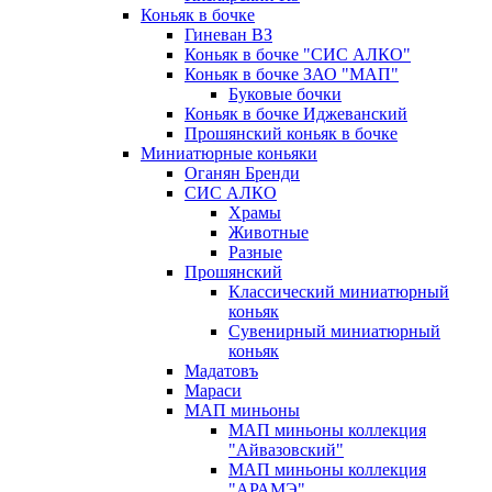
Коньяк в бочке
Гиневан ВЗ
Коньяк в бочке "СИС АЛКО"
Коньяк в бочке ЗАО "МАП"
Буковые бочки
Коньяк в бочке Иджеванский
Прошянский коньяк в бочке
Миниатюрные коньяки
Оганян Бренди
СИС АЛКО
Храмы
Животные
Разные
Прошянский
Классический миниатюрный
коньяк
Сувенирный миниатюрный
коньяк
Мадатовъ
Мараси
МАП миньоны
МАП миньоны коллекция
"Айвазовский"
МАП миньоны коллекция
"АРАМЭ"