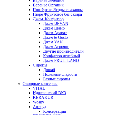
Варенье лечебное
Варенье Органик
Протёртые Ягоды с сахаром
Пюре Фруктовое без сахара
Джем. Конфитюр
Джем IJEVAN
Джем Шамб
Джем Арарат
Джем te Gusto
Джем YAN
Джем Агроянс
Другие производители
Конфитюр лечебный
Джем FRUIT LAND
Сиропы
Дошаб
Полезные сладости
Разные сиропы
Овощные консервы
VITAL
Иджеванский ВКЗ
KERAKUR
Wosky
Артфуд
Консервация