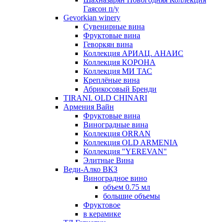
Гаясон п/у
Gevorkian winery
Сувенирные вина
Фруктовые вина
Геворкян вина
Коллекция АРИАЦ. АНАИС
Коллекция КОРОНА
Коллекция МИ ТАС
Креплёные вина
Абрикосовый Бренди
TIRANI. OLD CHINARI
Армения Вайн
Фруктовые вина
Виноградные вина
Коллекция ORRAN
Коллекция OLD ARMENIA
Коллекция "YEREVAN"
Элитные Вина
Веди-Алко ВКЗ
Виноградное вино
объем 0.75 мл
большие объемы
Фруктовое
в керамике