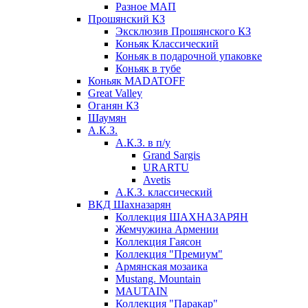
Разное МАП
Прошянский КЗ
Эксклюзив Прошянского КЗ
Коньяк Классический
Коньяк в подарочной упаковке
Коньяк в тубе
Коньяк MADATOFF
Great Valley
Оганян КЗ
Шаумян
А.К.З.
А.К.З. в п/у
Grand Sargis
URARTU
Avetis
А.К.З. классический
ВКД Шахназарян
Коллекция ШАХНАЗАРЯН
Жемчужина Армении
Коллекция Гаясон
Коллекция "Премиум"
Армянская мозаика
Mustang. Mountain
MAUTAIN
Коллекция "Паракар"