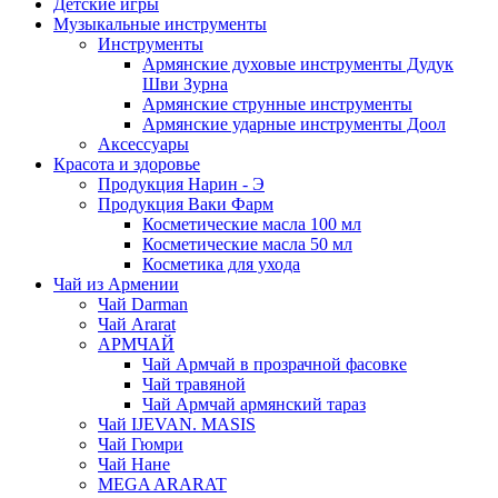
Детские игры
Музыкальные инструменты
Инструменты
Армянские духовые инструменты Дудук
Шви Зурна
Армянские струнные инструменты
Армянские ударные инструменты Доол
Аксессуары
Красота и здоровье
Продукция Нарин - Э
Продукция Ваки Фарм
Косметические масла 100 мл
Косметические масла 50 мл
Косметика для ухода
Чай из Армении
Чай Darman
Чай Ararat
АРМЧАЙ
Чай Армчай в прозрачной фасовке
Чай травяной
Чай Армчай армянский тараз
Чай IJEVAN. MASIS
Чай Гюмри
Чай Нане
MEGA ARARAT