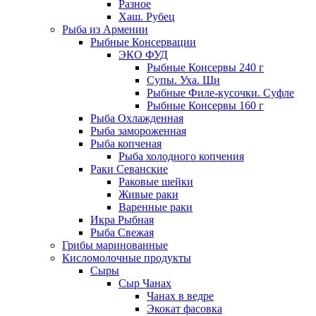
Разное
Хаш. Рубец
Рыба из Армении
Рыбные Консервации
ЭКО ФУД
Рыбные Консервы 240 г
Супы. Уха. Щи
Рыбные Филе-кусочки. Суфле
Рыбные Консервы 160 г
Рыба Охлажденная
Рыба замороженная
Рыба копченая
Рыба холодного копчения
Раки Севанские
Раковые шейки
Живые раки
Варенные раки
Икра Рыбная
Рыба Свежая
Грибы маринованные
Кисломолочные продукты
Сыры
Сыр Чанах
Чанах в ведре
Экокат фасовка