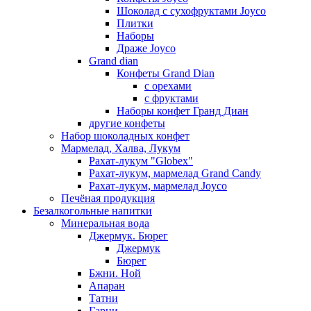
Шоколад с сухофруктами Joyco
Плитки
Наборы
Драже Joyco
Grand dian
Конфеты Grand Dian
с орехами
с фруктами
Наборы конфет Гранд Диан
другие конфеты
Набор шоколадных конфет
Мармелад, Халва, Лукум
Рахат-лукум "Globex"
Рахат-лукум, мармелад Grand Candy
Рахат-лукум, мармелад Joyco
Печёная продукция
Безалкогольные напитки
Минеральная вода
Джермук. Бюрег
Джермук
Бюрег
Бжни. Ной
Апаран
Татни
Гарни