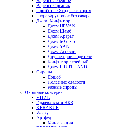
Варенье лечебное
Варенье Органик
Протёртые Ягоды с сахаром
Пюре Фруктовое без сахара
Джем. Конфитюр
Джем IJEVAN
Джем Шамб
Джем Арарат
Джем te Gusto
Джем YAN
Джем Агроянс
Другие производители
Конфитюр лечебный
Джем FRUIT LAND
Сиропы
Дошаб
Полезные сладости
Разные сиропы
Овощные консервы
VITAL
Иджеванский ВКЗ
KERAKUR
Wosky
Артфуд
Консервация