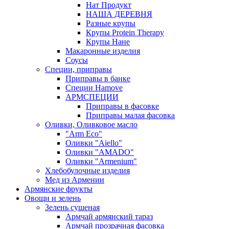
Нат Продукт
НАША ДЕРЕВНЯ
Разные крупы
Крупы Protein Therapy
Крупы Нане
Макаронные изделия
Соусы
Специи, приправы
Приправы в банке
Специи Hamove
АРМСПЕЦИИ
Приправы в фасовке
Приправы малая фасовка
Оливки, Оливковое масло
"Arm Eco"
Оливки "Aiello"
Оливки "AMADO"
Оливки "Armenium"
Хлебобулочные изделия
Мед из Армении
Армянские фрукты
Овощи и зелень
Зелень сушеная
Армчай армянский тараз
Армчай прозрачная фасовка