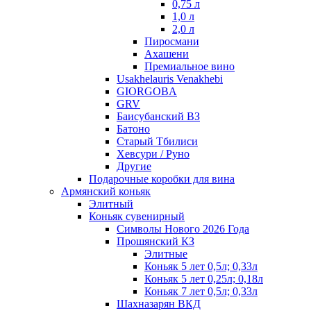
0,75 л
1,0 л
2,0 л
Пиросмани
Ахашени
Премиальное вино
Usakhelauris Venakhebi
GIORGOBA
GRV
Баисубанский ВЗ
Батоно
Старый Тбилиси
Хевсури / Руно
Другие
Подарочные коробки для вина
Армянский коньяк
Элитный
Коньяк сувенирный
Символы Нового 2026 Года
Прошянский КЗ
Элитные
Коньяк 5 лет 0,5л; 0,33л
Коньяк 5 лет 0,25л; 0,18л
Коньяк 7 лет 0,5л; 0,33л
Шахназарян ВКД