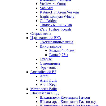
Voskevaz - Qotot
Van Ardi
Kataro.Hin Areni.Voskeni
Jraghatspanyan Winery
Old Bridge
Trinity - KOOR - Jan
Z'art, Tushpa, Keush
Старые вина
Иджеванский ВК3
Эксклюзивные вина
Виноградное
Большой объем
Вина 0,75 л
Старые
Сувенирные
Фруктовые
Аренийский ВЗ
Areni
Areni fruits
Areni Key
Матевосян Вайн
Шахназарян ЕКД
Шахназарян Коллекция Гаясон
Шахназарян Коллекция Гаясон п/у
Шахназарян Новогодняя Коллекция