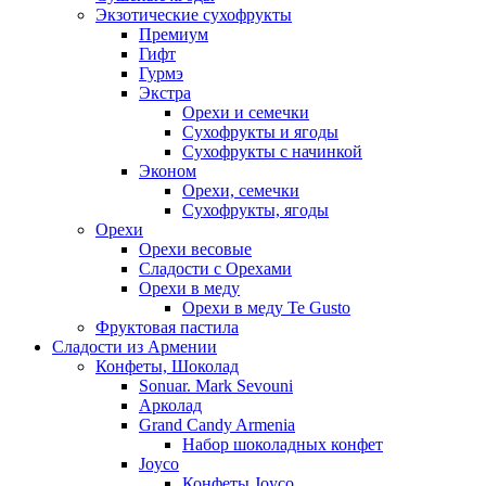
Экзотические сухофрукты
Премиум
Гифт
Гурмэ
Экстра
Орехи и семечки
Сухофрукты и ягоды
Сухофрукты с начинкой
Эконом
Орехи, семечки
Сухофрукты, ягоды
Орехи
Орехи весовые
Сладости с Орехами
Орехи в меду
Орехи в меду Te Gusto
Фруктовая пастила
Сладости из Армении
Конфеты, Шоколад
Sonuar. Mark Sevouni
Арколад
Grand Candy Armenia
Набор шоколадных конфет
Joyco
Конфеты Joyco