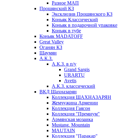
Разное МАП
Прошянский КЗ
Эксклюзив Прошянского КЗ
Коньяк Классический
Коньяк в подарочной упаковке
Коньяк в тубе
Коньяк MADATOFF
Great Valley
Оганян КЗ
Шаумян
А.К.З.
А.К.З. в п/у
Grand Sargis
URARTU
Avetis
А.К.З. классический
ВКД Шахназарян
Коллекция ШАХНАЗАРЯН
Жемчужина Армении
Коллекция Гаясон
Коллекция "Премиум"
Армянская мозаика
Mustang. Mountain
MAUTAIN
Коллекция "Паракар"