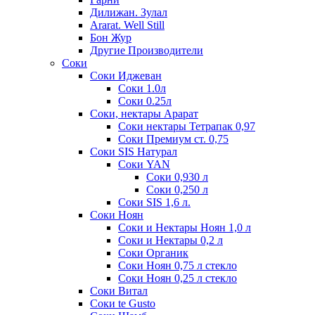
Дилижан. Зулал
Ararat. Well Still
Бон Жур
Другие Производители
Соки
Соки Иджеван
Соки 1.0л
Соки 0.25л
Соки, нектары Арарат
Соки нектары Тетрапак 0,97
Соки Премиум ст. 0,75
Соки SIS Натурал
Соки YAN
Соки 0,930 л
Соки 0,250 л
Соки SIS 1,6 л.
Соки Ноян
Соки и Нектары Ноян 1,0 л
Соки и Нектары 0,2 л
Соки Органик
Соки Ноян 0,75 л стекло
Соки Ноян 0,25 л стекло
Соки Витал
Соки te Gusto