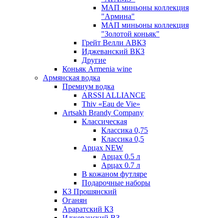
МАП миньоны коллекция
"Армина"
МАП миньоны коллекция
"Золотой коньяк"
Грейт Велли АВКЗ
Иджеванский ВКЗ
Другие
Коньяк Armenia wine
Армянская водка
Премиум водка
ARSSI ALLIANCE
Thiv «Eau de Vie»
Artsakh Brandy Company
Классическая
Классика 0,75
Классика 0,5
Арцах NEW
Арцах 0.5 л
Арцах 0.7 л
В кожаном футляре
Подарочные наборы
КЗ Прошянский
Оганян
Араратский КЗ
Иджеванский ВЗ