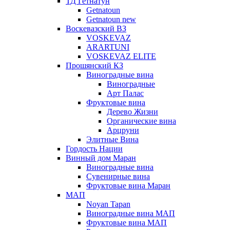
ТД Гетнатун
Getnatoun
Getnatoun new
Воскевазский ВЗ
VOSKEVAZ
ARARTUNI
VOSKEVAZ ELITE
Прошянский КЗ
Виноградные вина
Виноградные
Арт Палас
Фруктовые вина
Дерево Жизни
Органические вина
Арцруни
Элитные Вина
Гордость Нации
Винный дом Маран
Виноградные вина
Сувенирные вина
Фруктовые вина Маран
МАП
Noyan Tapan
Виноградные вина МАП
Фруктовые вина МАП