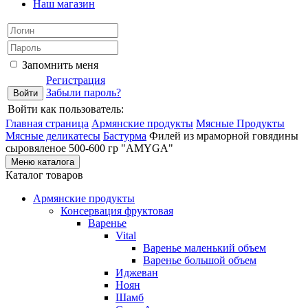
Наш магазин
Запомнить меня
Регистрация
Забыли пароль?
Войти как пользователь:
Главная страница
Армянские продукты
Мясные Продукты
Мясные деликатесы
Бастурма
Филей из мраморной говядины
сыровяленое 500-600 гр "AMYGA"
Меню каталога
Каталог товаров
Армянские продукты
Консервация фруктовая
Варенье
Vital
Варенье маленький объем
Варенье большой объем
Иджеван
Ноян
Шамб