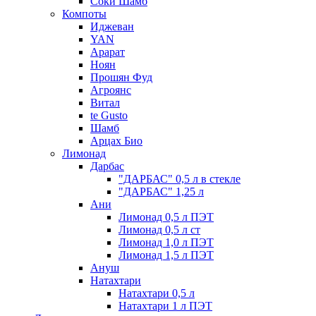
Соки Шамб
Компоты
Иджеван
YAN
Арарат
Ноян
Прошян Фуд
Агроянс
Витал
te Gusto
Шамб
Арцах Био
Лимонад
Дарбас
"ДАРБАС" 0,5 л в стекле
"ДАРБАС" 1,25 л
Ани
Лимонад 0,5 л ПЭТ
Лимонад 0,5 л ст
Лимонад 1,0 л ПЭТ
Лимонад 1,5 л ПЭТ
Ануш
Натахтари
Натахтари 0,5 л
Натахтари 1 л ПЭТ