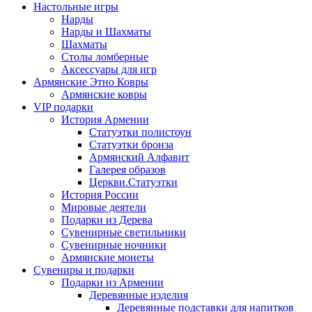
Настольные игры
Нарды
Нарды и Шахматы
Шахматы
Столы ломберные
Аксессуары для игр
Армянские Этно Ковры
Армянские ковры
VIP подарки
История Армении
Статуэтки полистоун
Статуэтки бронза
Армянский Алфавит
Галерея образов
Церкви.Статуэтки
История России
Мировые деятели
Подарки из Дерева
Сувенирные светильники
Сувенирные ночники
Армянские монеты
Сувениры и подарки
Подарки из Армении
Деревянные изделия
Деревянные подставки для напитков