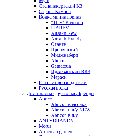
Муш
Степанакертский КЗ
Страна Камней
Водка миниатюрная
"Thiv" Premium
LIAREV
Artsakh New
Artsakh Brandy
Оганян
Прошянский
Миджнаберд
Abricon
Getnatoun
Иджеванский ВКЗ
Мараси
Разные производители
Русская водка
Дистилляты фруктовые; Бренди
Abricon
Abricon классика
Abricon в п/у NEW
Abricon в п/у
ANTYBRANDY
Morus
Armenian garden