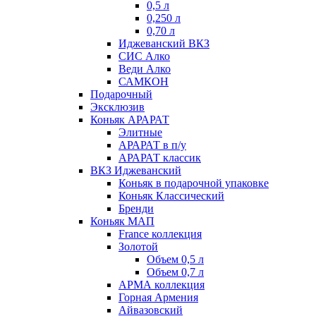
0,5 л
0,250 л
0,70 л
Иджеванский ВКЗ
СИС Алко
Веди Алко
САМКОН
Подарочный
Эксклюзив
Коньяк АРАРАТ
Элитные
АРАРАТ в п/у
АРАРАТ классик
ВКЗ Иджеванский
Коньяк в подарочной упаковке
Коньяк Классический
Бренди
Коньяк МАП
France коллекция
Золотой
Объем 0,5 л
Объем 0,7 л
АРМА коллекция
Горная Армения
Айвазовский