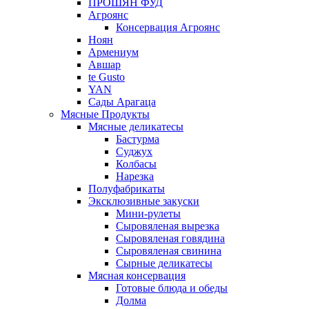
ПРОШЯН ФУД
Агроянс
Консервация Агроянс
Ноян
Армениум
Авшар
te Gusto
YAN
Сады Арагаца
Мясные Продукты
Мясные деликатесы
Бастурма
Суджух
Колбасы
Нарезка
Полуфабрикаты
Эксклюзивные закуски
Мини-рулеты
Сыровяленая вырезка
Сыровяленая говядина
Сыровяленая свинина
Сырные деликатесы
Мясная консервация
Готовые блюда и обеды
Долма