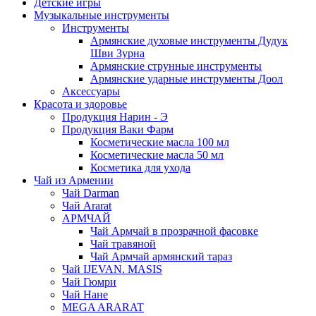
Детские игры
Музыкальные инструменты
Инструменты
Армянские духовые инструменты Дудук
Шви Зурна
Армянские струнные инструменты
Армянские ударные инструменты Доол
Аксессуары
Красота и здоровье
Продукция Нарин - Э
Продукция Ваки Фарм
Косметические масла 100 мл
Косметические масла 50 мл
Косметика для ухода
Чай из Армении
Чай Darman
Чай Ararat
АРМЧАЙ
Чай Армчай в прозрачной фасовке
Чай травяной
Чай Армчай армянский тараз
Чай IJEVAN. MASIS
Чай Гюмри
Чай Нане
MEGA ARARAT