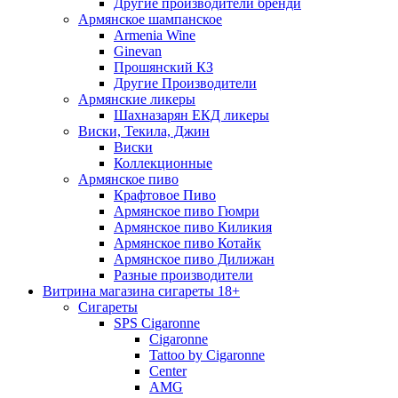
Другие производители бренди
Армянское шампанское
Armenia Wine
Ginevan
Прошянский КЗ
Другие Производители
Армянские ликеры
Шахназарян ЕКД ликеры
Виски, Текила, Джин
Виски
Коллекционные
Армянское пиво
Крафтовое Пиво
Армянское пиво Гюмри
Армянское пиво Киликия
Армянское пиво Котайк
Армянское пиво Дилижан
Разные производители
Витрина магазина сигареты 18+
Cигареты
SPS Cigaronne
Сigaronne
Tattoo by Cigaronne
Center
AMG