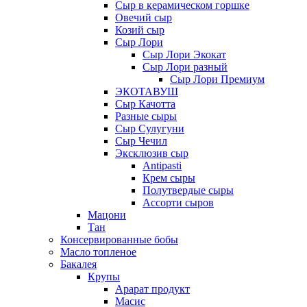
Сыр в керамическом горшке
Овечий сыр
Козий сыр
Сыр Лори
Сыр Лори Экокат
Сыр Лори разный
Сыр Лори Премиум
ЭКОТАВУШ
Сыр Качотта
Разные сыры
Сыр Сулугуни
Сыр Чечил
Эксклюзив сыр
Antipasti
Крем сыры
Полутвердые сыры
Ассорти сыров
Мацони
Тан
Консервированные бобы
Масло топленое
Бакалея
Крупы
Арарат продукт
Масис