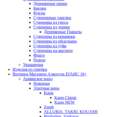
Деревянные панно
Брелки
Куклы
Сувенирные тарелки
Сувениры из гипса
Сувениры из дерева
Деревянные Гранаты
Сувениры из керамики
Сувениры из обсидиана
Сувениры из туфа
Сувениры на магните
Флаги
Разное
Украшения
Изделия из серебра
Витрина Магазина Алкоголь ЕГАИС 18+
Армянское вино
Новинки
Элитные вина
Karas
Karas Classic
Karas NEW
Zorah
ALLURIA. TAKRI. KOUASH
Berdashen. Vankasar