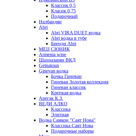
Классик 0,5
Класик 0,75
Подарочный
Налбандян
Abri
Abri VIRA DUET водка
Abri водка в тубе
Бренди Abri
МЕЦ СЮНИК
Armenia wine
Шахназарян ВКД
Getnatoun
Ginevan водка
Бочка Гиневан
Гиневан Золотая коллекция
Гиневан классик
Крепкая водка
Арегак К.З.
ВЕДИ АЛКО
Классика
Элитная
Водка Самкон "Саят Нова"
Классика Саят Нова
Подарочные наборы