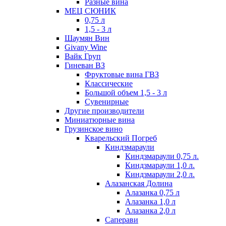
Разные вина
МЕЦ СЮНИК
0,75 л
1,5 - 3 л
Шаумян Вин
Givany Wine
Вайк Груп
Гиневан ВЗ
Фруктовые вина ГВЗ
Классические
Большой объем 1,5 - 3 л
Сувенирные
Другие производители
Миниатюрные вина
Грузинское вино
Кварельский Погреб
Киндзмараули
Киндзмараули 0,75 л.
Киндзмараули 1,0 л.
Киндзмараули 2,0 л.
Алазанская Долина
Алазанка 0,75 л
Алазанка 1,0 л
Алазанка 2,0 л
Саперави