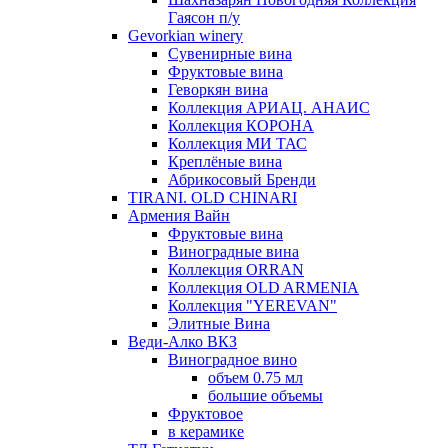
Гаясон п/у
Gevorkian winery
Сувенирные вина
Фруктовые вина
Геворкян вина
Коллекция АРИАЦ. АНАИС
Коллекция КОРОНА
Коллекция МИ ТАС
Креплёные вина
Абрикосовый Бренди
TIRANI. OLD CHINARI
Армения Вайн
Фруктовые вина
Виноградные вина
Коллекция ORRAN
Коллекция OLD ARMENIA
Коллекция "YEREVAN"
Элитные Вина
Веди-Алко ВКЗ
Виноградное вино
объем 0.75 мл
большие объемы
Фруктовое
в керамике