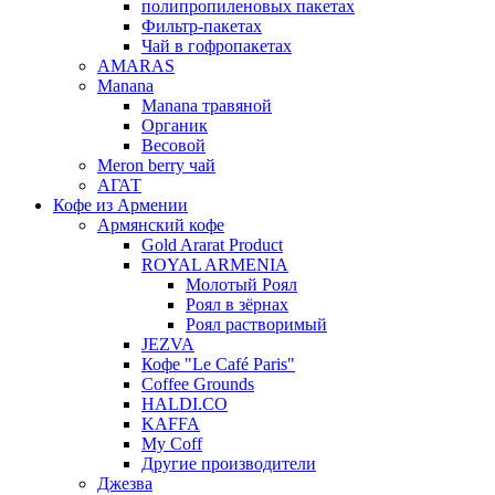
полипропиленовых пакетах
Фильтр-пакетах
Чай в гофропакетах
AMARAS
Manana
Manana травяной
Органик
Весовой
Meron berry чай
АГАТ
Кофе из Армении
Армянский кофе
Gold Ararat Product
ROYAL ARMENIA
Молотый Роял
Роял в зёрнах
Роял растворимый
JEZVA
Кофе "Le Café Paris"
Coffee Grounds
HALDI.CO
KAFFA
My Coff
Другие производители
Джезва