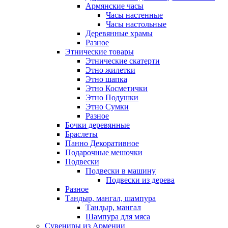
Армянские часы
Часы настенные
Часы настольные
Деревянные храмы
Разное
Этнические товары
Этнические скатерти
Этно жилетки
Этно шапка
Этно Косметички
Этно Подушки
Этно Сумки
Разное
Бочки деревянные
Браслеты
Панно Декоративное
Подарочные мешочки
Подвески
Подвески в машину
Подвески из дерева
Разное
Тандыр, мангал, шампура
Тандыр, мангал
Шампура для мяса
Сувениры из Армении