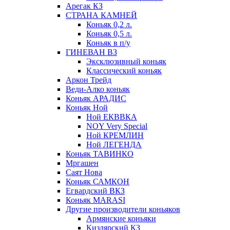
Арегак КЗ
СТРАНА КАМНЕЙ
Коньяк 0,2 л.
Коньяк 0,5 л.
Коньяк в п/у
ГИНЕВАН ВЗ
Эксклюзивный коньяк
Классический коньяк
Аркон Трейд
Веди-Алко коньяк
Коньяк АРАДИС
Коньяк Ной
Ной ЕКВВКА
NOY Very Special
Ной КРЕМЛИН
Ной ЛЕГЕНДА
Коньяк ТАВИНКО
Мргашен
Саят Нова
Коньяк САМКОН
Егвардский ВКЗ
Коньяк MARASI
Другие производители коньяков
Армянские коньяки
Кизлярский КЗ