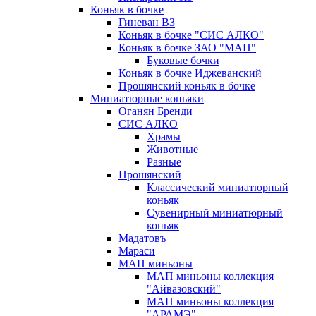
Коньяк в бочке
Гиневан ВЗ
Коньяк в бочке "СИС АЛКО"
Коньяк в бочке ЗАО "МАП"
Буковые бочки
Коньяк в бочке Иджеванский
Прошянский коньяк в бочке
Миниатюрные коньяки
Оганян Бренди
СИС АЛКО
Храмы
Животные
Разные
Прошянский
Классический миниатюрный
коньяк
Сувенирный миниатюрный
коньяк
Мадатовъ
Мараси
МАП миньоны
МАП миньоны коллекция
"Айвазовский"
МАП миньоны коллекция
"АРАМЭ"