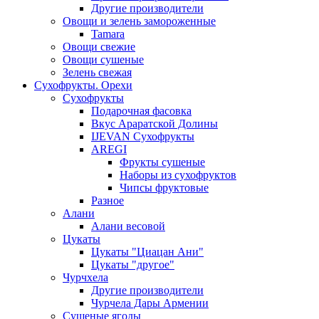
Другие производители
Овощи и зелень замороженные
Tamara
Овощи свежие
Овощи сушеные
Зелень свежая
Сухофрукты. Орехи
Сухофрукты
Подарочная фасовка
Вкус Араратской Долины
IJEVAN Сухофрукты
AREGI
Фрукты сушеные
Наборы из сухофруктов
Чипсы фруктовые
Разное
Алани
Алани весовой
Цукаты
Цукаты "Циацан Ани"
Цукаты "другое"
Чурчхела
Другие производители
Чурчела Дары Армении
Сушеные ягоды