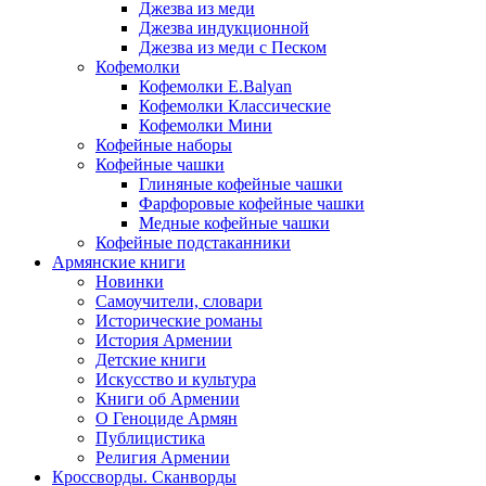
Джезва из меди
Джезва индукционной
Джезва из меди с Песком
Кофемолки
Кофемолки E.Balyan
Кофемолки Классические
Кофемолки Мини
Кофейные наборы
Кофейные чашки
Глиняные кофейные чашки
Фарфоровые кофейные чашки
Медные кофейные чашки
Кофейные подстаканники
Армянские книги
Новинки
Самоучители, словари
Исторические романы
История Армении
Детские книги
Иcкусство и культура
Книги об Армении
О Геноциде Армян
Публицистика
Религия Армении
Кроссворды. Сканворды