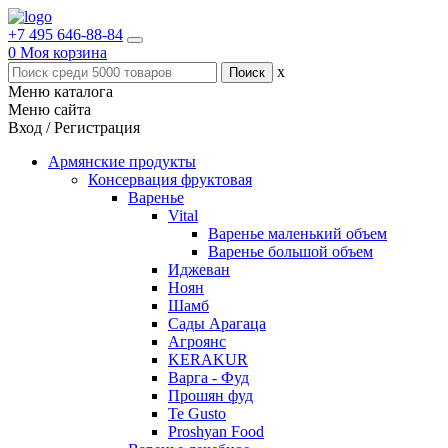
+7 495 646-88-84
0
Моя корзина
x
Меню каталога
Меню сайта
Вход / Регистрация
Армянские продукты
Консервация фруктовая
Варенье
Vital
Варенье маленький объем
Варенье большой объем
Иджеван
Ноян
Шамб
Сады Арагаца
Агроянс
KERAKUR
Варга - Фуд
Прошян фуд
Te Gusto
Proshyan Food